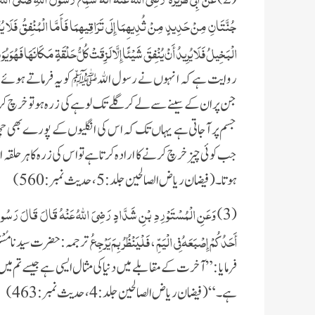
جُنَّتَانِ مِنْ حَدِيدٍ مِنْ ثُدِيهِمَا إِلَى تَرَاقِيهِمَا فَأَمَّا الْمُنْفِقُ فَلَا يُنْفِ
الْبَخِيلُ فَلَا يُرِيدُ أَنْ يُنْفِقَ شَيْئًا إِلَّا لَزِقَتْ كُلُّ حَلْقَةٍ مَكَانَهَا فَهُوَ يُ
روایت ہے کہ انہوں نے رسول الله
ﷺ
کو یہ فرماتے ہوئے
جن پر ان کے سینے سے لے کر گلے تک لوہے کی زرہ ہو تو خرچ کرن
جسم پر آجاتی ہے یہاں تک کہ اس کی انگلیوں کے پورے بھی چ
جب کوئی چیز خرچ کرنے کا ارادہ کرتا ہے تو اس کی زرہ کا ہر حلقہ ا
ہو تا۔( فیضان رياض الصالحین جلد : 5،
حدیث نمبر :560)
وَعَنِ الْمُسْتَوْرِدِ بْنِ شَدَّادٍ رَضِيَ اللهُ عَنْهُ قَالَ قَالَ رَسُولُ ا
(3)
أَحَدُكُمْ إِصْبَعَهُ فِي الْيَمِّ ، فَلْيَنْظُرُ بِمَ يَرْجِعُ
ترجمہ : حضرت سیدنا مُسْتَور
فرمایا : ” آخرت کے مقابلے میں دنیا کی مثال ایسی ہے جیسے تم میں س
ہے۔“ ( فیضان رياض الصالحین جلد :4،حدیث نمبر : 463)