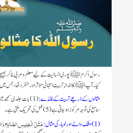
رسولِ اکرم ﷺ پوری انسانیت کے لیے معلم و مربی بنا کر 
کیا۔ آپ ﷺ کا اندازِ تربیت انتہائی مؤثر اور منفرد تھا، جس
مثالوں کے ذریعے تربیت کے فائدے:
(1)
بات جلدی سمجھ میں 
سامع کی توجہ مرکوز ہو جاتی ہے (5)
عمل کی تحریک ملتی ہے۔
مَثَلُ الْجَلِيسِ الصَّالِحِ وَالسّ
(1) مشک والے اور لوہار کی مثال: