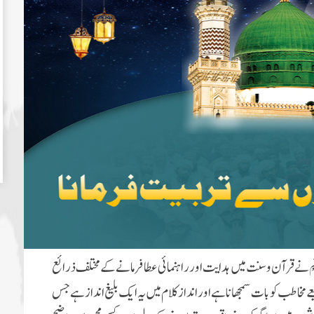
ے قرآن وسنت میں ہدایت اور راہنمائی عطا فرمانے کے مختلف ذرائع
مخاطب کو بات سمجھانا ہے اور انداز کلام میں یہ ایک بلیغ انداز ہے جس