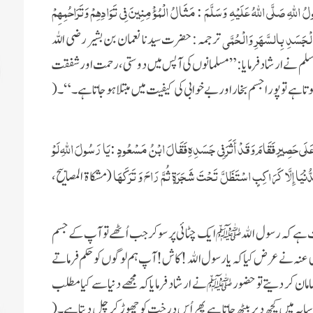
لَّهِ صَلَّى اللَّهُ عَلَيْهِ وَسَلَّمَ : مَثَالُ الْمُؤْمِنِينَ فِي تَوَادِهِمْ وَتَرَاحُمِهِمْ
لْجَسَدِ بِالسَّهَرِ وَالْحُمَّى
ترجمہ :
حضرت سیدنا نعمان بن بشیر رضی اللہ
ہ والہ وسلم نے ارشاد فرمایا : ”مسلمانوں کی آپس میں دوستی ، رحمت اور شفقت
ے تو پورا جسم بخار اور بے خوابی کی کیفیت میں مبتلا ہو جاتا ہے۔“۔ (
عَلَى حَصِيرٍ فَقَامَ وَقَدْ أَثَرَ فِي جَسَدِهِ فَقَالَ ابْنُ مَسْعُودٍ : يَا رَسُولَ اللَّهِ لَوْ
ُّنْيَا إِلَّا كَرَاكِبٍ اسْتَظَلَّ تَحْتَ شَجَرَةٍ ثُمَّ رَاحَ وَ تَرَكَهَا
(مشكاة المصابيح،
 ہے کہ رسول الله ﷺ
ایک چٹائی پر سو کر جب اُٹھے تو آپ کے جسم
لیٰ عنہ نے عرض کیا کہ یا رسول الله !
کاش! آپ ہم لوگوں کو حکم فرماتے
 سامان کر دیتے تو حضور ﷺ
نے ارشاد فرمایا کہ مجھے دنیا سے کیا مطلب
ایہ میں کچھ دیر
بیٹھ جاتا ہے پھر اُس درخت کو چھوڑ کر چل دیتا ہے۔(