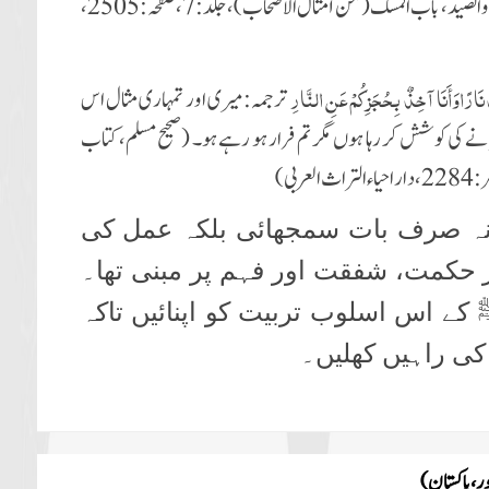
والصيد،
باب المسك (من أمثال الأصحاب)، جلد: 7،
صفحہ: 2505
،
نَارًاوَأَنَا آخِذٌ بِحُجَزِكُمْ عَنِ النَّارِ
ترجمہ: میری اور تمہاری مثال اس
کی کوشش کر رہا ہوں مگر تم فرار ہو رہے ہو۔ (صحیح مسلم،
كتاب
22،
دار احياء التراث العربی)
 نہ صرف بات سمجھائی بلکہ عمل کی
حکمت، شفقت اور فہم پر مبنی تھا۔
ے اس اسلوب تربیت کو اپنائیں تاکہ
کی راہیں کھلیں۔
ر ، پاکستان)