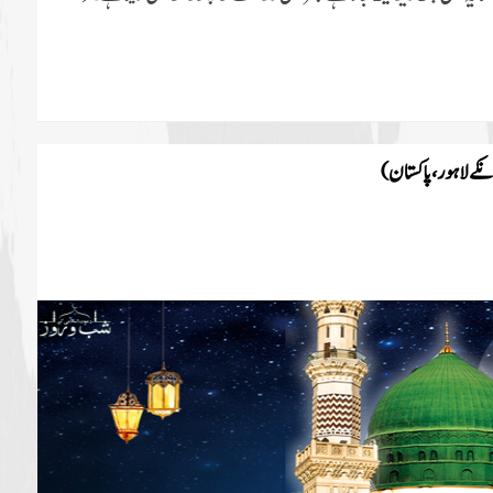
نکے لاہور ، پاکستان)