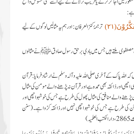
 شعور میں اجاگر کرنے یا قریب تر لانے کے لیے اسے کسی محسوس واضح
 ہے:
ترجمۂ کنز العرفان: اور ہم یہ مثالیں
لوگوں
کے لیے
َّرُوْنَ(۲۱)
ت مصطفوى
ملتے ہیں جس میں ہادیِ برحق رسول صادق ﷺ
نے مثالوں
ہ اللہ پاک کے آخری صلی اللہ علیہ و آلہ وسلم نے ارشاد فرمایا:قرآن
اچھی اور ذائقہ بھی عمدہ ہے اور قرآن نہ پڑھنے والے مومن کی مثال
ن پڑھنے والے منافق کی مثال پھول کی طرح ہے جس کی خوشبو اچھی اور
رائن کی طرح ہے جس کی خوشبو اچھی نہیں اور ذائقہ کڑوا ہے۔ (سنن
ث
2865 ،دار الکتب العلمیہ)
للهُ عَلَيْهِ وَسَلَّمَ يَقُولُ : مَثَلُ الْبَخِيْلِ وَالْمُنْفِقِ كَمَثَلِ رَجُلَيْنِ عَلَيْهِمَا