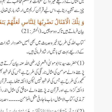
میں مثال کے ذریعے غیر واضح حقیقت کو متکلم مخاطب کے فہم و
چیز سے تشبیہ دیتا ہے، اس لیے قرآن کریم
میں ارشاد باری تعالی
وَ تِلْكَ الْاَمْثَالُ نَضْرِبُهَا لِلنَّاسِ لَعَلَّهُمْ یَتَفَك
بیان فرماتے ہیں
تاکہ وہ سوچیں ۔ (الحشر: 21)
کتاب اللہ کی طرح ذخیره حدیث میں بھی ہمیں متعد دار شادا
کے ذریعے بہت سی باتیں ارشاد فرمائی ہیں۔
(1)
حضرت سیدنا ابو موسیٰ اشعری رضی اللہ عنہ بیان کرتے ہیں ک
پڑھنے والے مومن کی مثال نارنگی کی طرح ہے جس کی خوشبو بھی 
کھجور کی طرح ہے جس کی خوشبو نہیں لیکن ذائقہ میٹھا ہے۔قرآ
ذائقہ کڑوا ہے اور قرآن نہ پڑھنے والے منافق کی مثال اند
ترمذی،کتاب الامثال ،باب ماجاء فی مثل المؤمن۔۔۔۔۔، حدی
عَنْ أَبِي هُرَيْرَةَ رَضِيَ اللَّهُ عَنْهُ أَنَّهُ سَمِعَ رَسُوْلَ اللهِ صَلَّى ا
(2)