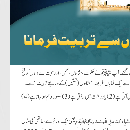
بھیجے گئے۔ آپ ﷺ نے
حکمت، مثالوں، عمل، اور محبت
سے دلوں کو فتح
 میں سے ایک نمایاں طریقہ ”مثالوں (تمثیل) کے ذریعے تربیت“ ہے۔
آتی ہے (2)
یادداشت میں رہتی ہے (3)
تصور قائم ہو جاتا ہے (4)
َوْءِ، كَحَامِلِ الْمِسْكِ وَنَافِخِ الْكِيرِ
یعنی نیک اور بُرے ساتھی کی مثال