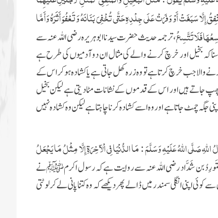
قُ إِلَّا سَبَغَتْ أَوْ وَفَرَتْ عَلَى جِلْدِهِ حَتَّى تُخْفِيَ بَنَانَهُ وَتَعْفُوَ أَثَرَهُ وَأَمَّا
وَسِعُهَا فَلَا تَتَّسِعُ
،
ترجمہ حدیث حضرت سیدنا ابو ہریرہ رضی اللہ عنہ
سے
 سنا کہ بخیل اور خرچ کرنے والے کی مثال ان دو آدمیوں کی طرح ہے
ے والا جب خرچ کرتا ہے تو وہ زرہ کھل جاتی ہے یا کشادہ ہو کر اس کے
ھپ جاتے ہیں اور اس کے قدموں کے نشانات مٹادیتی ہے لیکن بخیل
پنی جگہ چمٹ جاتا ہے اور وہ اسے کشادہ کرنا چاہتا ہے لیکن وہ کشادہ نہیں
للهِ صَلَّى اللهُ عَلَيْهِ وَسَلَّمَ : مَا الدُّنْيَا فِي الْآخِرَةِ إِلَّا مِثْلُ مَا يَجْعَلُ
ِدُ بن شَدَّ اد
رضی اللہ عنہ سے روایت ہے کہ رسول اکرم ﷺ
نے
ے کوئی اپنی انگلی سمندر میں ڈالے پھر دیکھے کہ وہ کتنا پانی لے کر لوٹتی