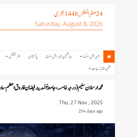
صفر المظفر
ہجری
, 1448
24
Saturday, August 8, 2026
امیرِ اہلِ سنّت
جانشین امیر اہل سنت
پاکستان
انٹرنیشنل
علمی مقالہ جات
محمد ارسلان سلیم ( درجہ خامسہ ، جامعۃُ المدینہ فیضان فاروق اعظم سادھ
Thu, 27 Nov , 2025
254 days ago