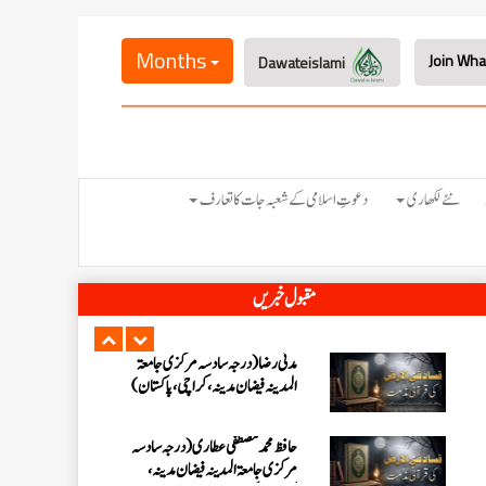
عبدالرؤف (درجہ سابعہ جامعۃ المدینہ
فیضان بغداد ،کراچی،پاکستان)
Months
Dawateislami
عبد الرسول (درجہ خامسہ مرکزی جامعۃ
المدینہ فیضان مدینہ ،کراچی ،پاکستان)
مدنی رضا(درجہ سادسہ مرکز ی جامعۃ
نئے لکھاری
دعوتِ اسلامی کے شعبہ جات کا تعارف
المدینہ فیضان مدینہ ،کراچی،پاکستان)
حافظ محمد مصطفٰی عطاری (درجہ سادسہ
مقبول خبریں
مرکزی جامعۃالمدينہ فیضان مدینہ،
کراچی،پاکستان)
ابو برہان عبدالرحمن عطاری (درجہ
رابعہ جامعۃالمدینہ فیضان رضا
،لاہور،پاکستان)
عبدالمقیم (درجہ سابعہ مرکزی
جامعۃالمدینہ فیضان بغداد،