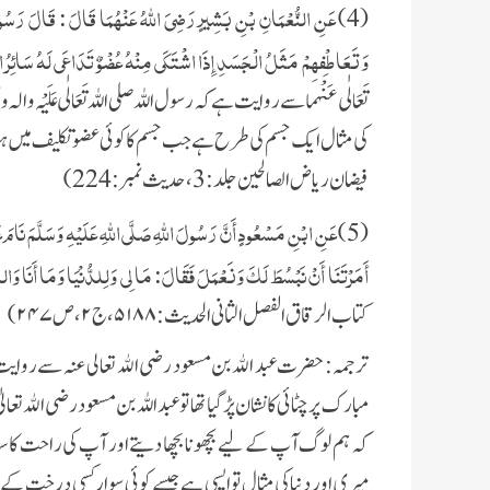
عَنِ النُّعْمَانِ بْنِ بَشِيرٍ رَضِيَ اللَّهُ عَنْهُمَا قَالَ : قَالَ رَسُولُ ال
(4)
وَتَعَاطْفِهِمْ مَثَلُ الْجَسَدِ إِذَا اشْتَكَى مِنْهُ عُضْوٌ تَدَاعَى لَهُ سَائِرُ ا
تَعَالٰی عَنْہما سے روایت ہے کہ رسول اللہ صلی اللہ تَعَالٰی عَلَيْ
کی مثال ایک جسم کی طرح ہے جب جسم کا کوئی عضو تکلیف میں ہوتا ہ
فیضان رياض الصالحین جلد : 3، حدیث نمبر : 224)
عَنِ ابْنِ مَسْعُودٍ أَنَّ رَسُولَ اللَّهِ صَلَّى اللَّهِ عَلَيْهِ وَسَلَّمَ نَامَ 
(5)
أَمَرْتَنَا أَنْ نَبْسُطَ لَكَ وَنَعْمَلَ فَقَالَ: مَا لِي وَلِلدُّنْيَا وَمَا أَنَا وَالد
كتاب الرقاق الفصل الثانی الحديث :
۵۱۸۸
، ج
۲
، ص
۲۴۷)
ترجمہ:
حضرت عبد الله بن مسعود رضی الله تعالى عنہ
سے روایت
مبارک پر چٹائی کا نشان پڑ گیا تھا تو عبد اللہ بن مسعود رضی الله تعا
کہ ہم لوگ آپ کے لیے بچھونا بچھا دیتے اور آپ کی راحت کا
میری اور دنیا کی مثال تو ایسی ہے جیسے کوئی سوار کسی درخت کے س