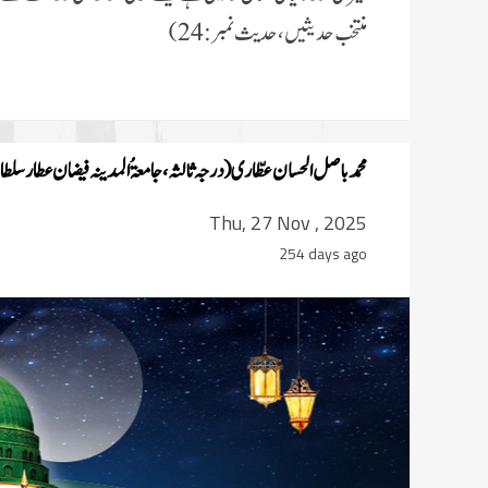
منتخب حدیثیں، حدیث نمبر : 24)
محمد باصل الحسان عطّاری(درجہ ثالثہ، جامعۃُ المدینہ فیضان عطار سلطا
Thu, 27 Nov , 2025
254 days ago