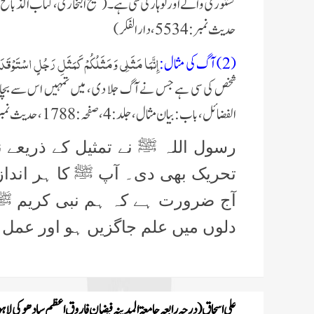
کستوری والے اور لوہار کی سی ہے۔( صحیح البخاری،
كتاب الذبائح 
حدیث نمبر: 5534، دار الفكر)
إِنَّمَا مَثَلِي وَمَثَلُكُمْ كَمَثَلِ رَجُلٍ اسْتَوْقَدَ 
(2) آگ کی مثال:
شخص کی سی ہے جس نے آگ جلا دی ، میں تمہیں اس سے بچانے 
الفضائل،
باب: بيان مثال،
جلد: 4،
صفحہ: 1788
،
حدیث نمبر: 84
رسول اللہ ﷺ نے تمثیل کے ذریعے
تحریک بھی دی۔ آپ ﷺ کا ہر انداز
آج ضرورت ہے کہ ہم نبی کریم ﷺ ک
دلوں میں علم جاگزیں ہو اور عمل 
علی اسحاق (درجہ رابعہ جامعۃ المدینہ فیضان فاروق اعظم سادھوکی لاہو