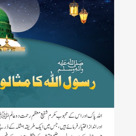
الله پاک
اور اس کے محبوب مكرم شفیع معظم رحمت دو عالم ﷺ ن
اور انداز اختیار فرمائے ہیں، جس میں ایک طریقہ امثلہ کے ذریعے 