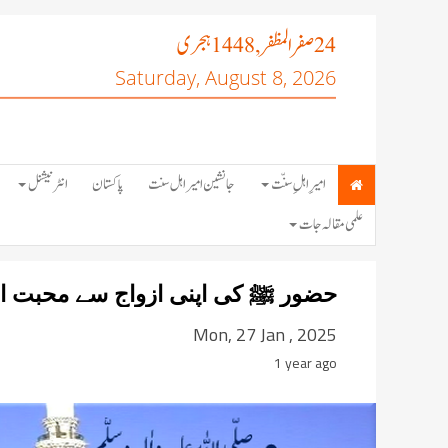
صفر المظفر
ہجری
, 1448
24
Saturday, August 8, 2026
امیرِ اہلِ سنّت
جانشین امیر اہل سنت
پاکستان
انٹرنیشنل
علمی مقالہ جات
حضور ﷺ کی اپنی ازواج سے محبت از 
Mon, 27 Jan , 2025
1 year ago