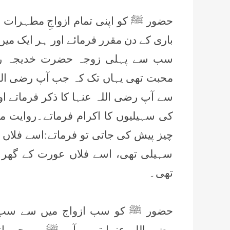
حضور ﷺ کو اپنی تمام ازواجِ مطہرات س
باری کے دن مقرر فرمائے اور ہر ایک میں
سب سے پہلی زوجہ حضرت خدیجہ رضی
محبت تھی یہاں تک کہ جب آپ رضی اللہ ع
سے آپ رضی اللہ عنہا کا ذکر فرماتے اور
کی سہیلیوں کا اکرام فرماتے۔روایت 
چیز پیش کی جاتی تو فرماتے:اسے فلاں 
سہیلی تھی، اسے فلاں عورت کے گھر 
تھی۔
حضور ﷺ کو سب ازواج میں سے سب 
رضی اللہ عنہا تھیں۔آپ ﷺ پر وحی ان