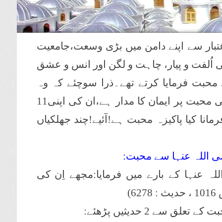
عتبار سے اپنے دامن میں بڑی وسعت،جامعیت
 اُلفت و پیار، چاہت و لگن اور انس و عشق
محبت فرمایا کرتے تھے۔ذرا سوچئے کہ وہ
شخصیت جو کہ وجہِ کائنات ہیں،جن کی محبت پر ایمان کا مدار ہے،ان کی اپنی11
انا کیا پاکیزہ محبت ہے!آئیے!چند جھلکیاں
اللہ عنہا سے محبت:
 عنہا کے بارے میں فرمایا:مجھے اِن کی
)
 سے 2 حدیثیں پڑھئے: