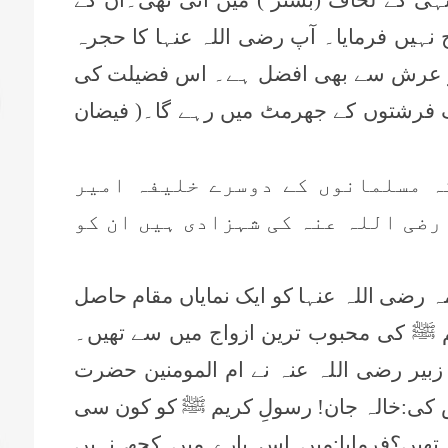
نہیں فرمایا۔ آپ رضی اللہ عنہا کا حجرہ
و عرش سے بھی افضل ہے۔ اس فضیلت کی
ک فرشتوں کے جھرمٹ میں رہے گا۔( فیضان
ہ مسلمانوں کے دوسرے خلیفہ امیر
رضی اللہ عنہ کی شہزادی ہیں ان کو
رضی اللہ عنہا کو ایک نمایاں مقام حاصل
یم ﷺ کی محبوب ترین ازواج میں سے تھیں۔
بیر رضی اللہ عنہ نے ام المومنین حضرت
کی:خالہ جان! رسولِ کریم ﷺ کو کون سی
یں؟فرمایا:میں اس بارے میں کچھ نہیں