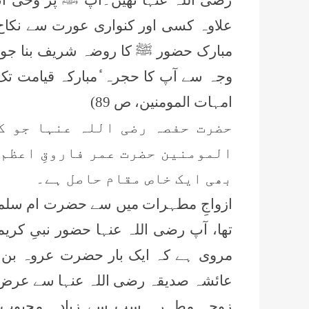
علاوہ کسی اور کنواری عورت سے نکاح 
مبارک حضور ﷺ کا روضہ شریف بنا ج
وجہ سے آپ کا حجرہ ٔمبارکہ قیامت ت
امہات المومنین، ص 89)
حضرت حفصہ رضی اللہ عنہا جو ک
المومنین حضرت عمر فاروقِ اعظم 
بھی ایک خاص مقام حاصل ہے۔
ازواجِ مطہرات میں سے حضرت ام سلمہ 
تھا، آپ رضی اللہ عنہا حضور نبیِ کر
مروی ہے کہ ایک بار حضرت عروہ بن ز
عائشہ صدیقہ رضی اللہ عنہا سے عرض 
زوجہ مطہرہ سب سے زیادہ محبوب تھ