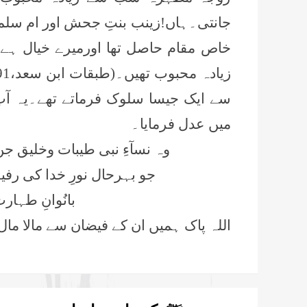
جانتی۔ہاں!زینب بنتِ جحش اور ام سلمہ
خاص مقام حاصل تھا اورمیرے خیال ہے
سے ایک جیسا سلوک فرماتے تھے۔یہ آ
میں عدل فرمایا۔
وہ نسآءِ نبی طیبات وخلیق ج
جو بہرحال نورِ خدا کی رفی
بانُوانِ طہار
اللہ پاک ہمیں ان کے فیضان سے مالا مال