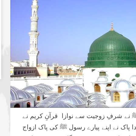
ے شرفِ زوجیت سے نوازا قرآنِ کریم نے
ا پاک نے اپنے پیارے رسول ﷺ کی پاک ازواج