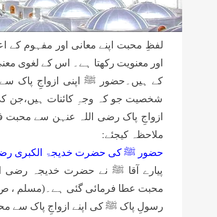
لفظِ محبت اپنے معانی اور مفہوم کے ا
اور معنویت رکھتا ہے۔ اس کے لغوی معنی
کے ہیں۔حضور ﷺ اپنی ازواجِ پاک سے 
ازواجِ پاک رضی اللہ عنہن سے محبت فرم
ملاحظہ کیجئے:
حضور ﷺ کی حضرت خدیجۃ الکبری رضی 
پیارے آقا ﷺ نے حضرت خدیجہ رضی اللہ
محبت عطا فرمائی گئی ہے۔(مسلم ، ص 1016 ، حدیث : 6278
رسولِ پاک ﷺ کی اپنے ازواجِ پاک سے محبت کے تعلق