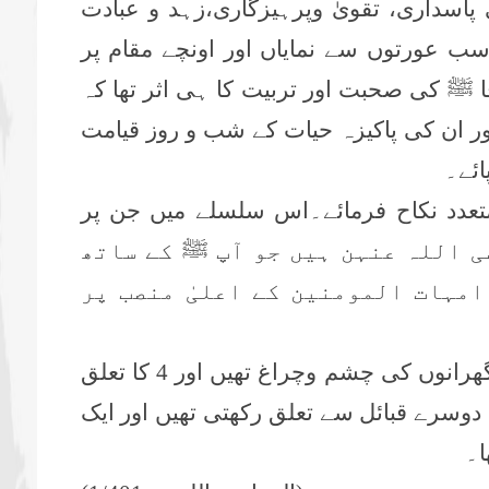
 پاسداری، تقویٰ وپرہیزگاری،زہد و عبادت
سب عورتوں سے نمایاں اور اونچے مقام پر
قا ﷺ کی صحبت اور تربیت کا ہی اثر تھا کہ
ور ان کی پاکیزہ حیات کے شب و روز قیامت
ائے۔
 متعدد نکاح فرمائے۔اس سلسلے میں جن پر
ہ 11 صحابیات رضی اللہ عنہن ہیں جو آپ ﷺ کے ساتھ
امہات المومنین کے اعلیٰ منصب پر
ان میں سے 6تو قبیلۂ قریش کے اونچے گھرانوں کی چشم وچراغ تھیں اور 4 کا تعلق
دوسرے قبائل سے تعلق رکھتی تھیں اور ایک
ا۔