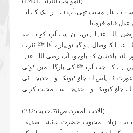
(المواھب اللدنیہ،1/401)
ے بے پناہ محبت تھی،آپ نے ہر ایک کے لیے
 عدل قائم فرمایا۔
 اللہ عنہا ہیں، ان سے آپ کو بے حد
نہا کا وصال ہو گیا تو پیارے آقا ﷺ کثرت
 بلند بالاشان کے باوجود آپ رضی اللہ عنہا
میں ہے کہ جب آپ ﷺ کی بارگاہ میں کوئی
عورت کے پاس لے جاؤ کیونکہ وہ خدیجہ کی
لے جاؤ کیونکہ وہ خدیجہ سے محبت کرتی
(الادب المفرد، ص78،حدیث:232)
سے زیادہ محبوب حضرت عائشہ صدیقہ
ہی کے لحاف (بستر ) میں آتی تھی۔ان کے