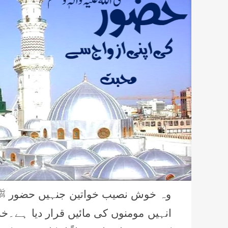
وہ خوش نصیب خواتین جنہیں حضور ﷺ ن
انہیں مومنوں کی مائیں قرار دیا ہے۔خد