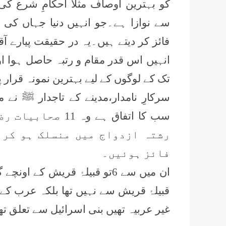
کو بہترین اوصاف مثلاً احکامِ شرع کی
سے نوازا ہے۔جو انہیں دنیا جہاں کی 
فائز کر دیتے ہیں۔یہ در حقیقت پیارے آ
انہیں اس قدر مقام و رتبہ حاصل ہوا ا
تک کے لوگوں کے لیے بہترین نمونہ قرار پ
سرکارِ نامدار،مدینے کے تاجدار ﷺ نے
سب کا اتفاق ہے و
رشتہ ازدواج میں منسلک ہو کر 
فائز ہوئیں۔
قبیلۂ قریش سے نہیں تھا بلکہ عرب کے 
غیر عربیہ تھیں بنی اسرائیل سے تعلق تھ