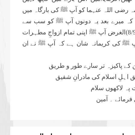
 رضی اللہ عنہما کو آپ ﷺ کی بارگاہ میں
 کہ میرے بعد یہ دونوں آپ ﷺ کو سب سے
زیادہ محبوب تھیں۔(طبقات ابن سعد،8/91)الغرض آپ ﷺ اپنی تمام ازواجِ مطہرات
پ ﷺ کی کریمانہ شان ہے کہ آپ ﷺ نے ان
ن کے پاکیزہ تر سارے طور و طریق
ق اہلِ اسلام کی مادرانِ شفیق
ت پہ لاکھوں سلام
 فرمائے ۔ آمین