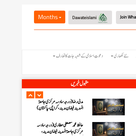
عبدالرؤف (درجہ سابعہ جامعۃ المدینہ
فیضان بغداد ،کراچی،پاکستان)
Months
Dawateislami
عبد الرسول (درجہ خامسہ مرکزی جامعۃ
المدینہ فیضان مدینہ ،کراچی ،پاکستان)
مدنی رضا(درجہ سادسہ مرکز ی جامعۃ
نئے لکھاری
دعوتِ اسلامی کے شعبہ جات کا تعارف
المدینہ فیضان مدینہ ،کراچی،پاکستان)
حافظ محمد مصطفٰی عطاری (درجہ سادسہ
مقبول خبریں
مرکزی جامعۃالمدينہ فیضان مدینہ،
کراچی،پاکستان)
ابو برہان عبدالرحمن عطاری (درجہ
رابعہ جامعۃالمدینہ فیضان رضا
،لاہور،پاکستان)
عبدالمقیم (درجہ سابعہ مرکزی
جامعۃالمدینہ فیضان بغداد،