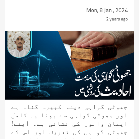
Mon, 8 Jan , 2024
2 years ago
جھوٹی گواہی دینا کبیرہ گناہ ہے
اور جھوٹی گواہی سے بچنا یہ کامل
ایمان والوں کی نشانی ہے۔ آیئے!
جھوٹی گواہی کی تعریف اور اس کے