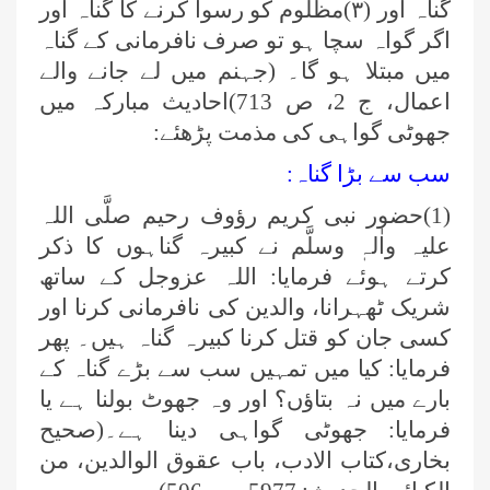
گناہ اور (
۳)
مظلوم کو رسوا کرنے کا گناہ اور
اگر گواہ سچا ہو تو صرف نافرمانی کے گناہ
میں مبتلا ہو گا۔ (جہنم میں لے جانے والے
اعمال، ج 2، ص 713)احادیث مبارکہ میں
جھوٹی گواہی کی مذمت پڑھئے:
سب سے بڑا گناہ:
(1)حضور نبی کریم رؤوف رحیم صلَّی اللہ
علیہ واٰلہٖ وسلَّم نے کبیرہ گناہوں کا ذکر
کرتے ہوئے فرمایا: اللہ عزوجل کے ساتھ
شریک ٹھہرانا، والدین کی نافرمانی کرنا اور
کسی جان کو قتل کرنا کبیرہ گناہ ہیں۔ پھر
فرمایا: کیا میں تمہیں سب سے بڑے گناہ کے
بارے میں نہ بتاؤں؟ اور وہ جھوٹ بولنا ہے یا
فرمایا: جھوٹی گواہی دینا ہے۔(صحیح
بخاری،کتاب الادب، باب عقوق الوالدین، من