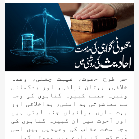
جس طرح جھوٹ، غیبت چغلی، وعدہ
خلافی، بہتان تراشی، اور بدگمانی
وغیرہ جیسے کبیرہ گناہوں کی وجہ
سے معاشرتی بد امنی، بداخلاقی اور
بہت ساری برائیاں جنم لیتی ہیں
اور آخرت میں ان کبیرہ گناہوں کی
وجہ سخت عذاب کی وعیدیں ہیں اسی
طرح کسی کے بارے میں جھوٹی گواہی