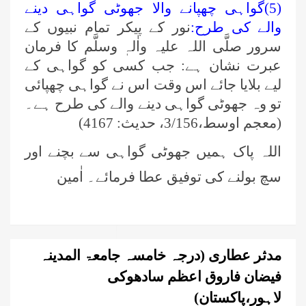
(5)گواہی چھپانے والا جھوٹی گواہی دینے
والے کی طرح:
نور کے پیکر تمام نبیوں کے
سرور صلَّی اللہ علیہ واٰلہٖ وسلَّم کا فرمان
عبرت نشان ہے: جب کسی کو گواہی کے
لیے بلایا جائے اس وقت اس نے گواہی چھپائی
تو وہ جھوٹی گواہی دینے والے کی طرح ہے۔
(معجم اوسط،3/156، حدیث: 4167)
اللہ پاک ہمیں جھوٹی گواہی سے بچنے اور
سچ بولنے کی توفیق عطا فرمائے۔ اٰمین
مدثر عطاری (درجہ خامسہ جامعۃ المدینہ
فیضان فاروق اعظم سادھوکی
لاہور،پاکستان)