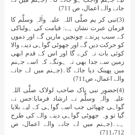
جانے والے اعمال، ص 711)
(3)نبی کر یم صلَّی اللہ علیہ واٰلہٖ وسلَّم کا
فرمان عبرت نشان ہے: قیامت کی ہولناکی
کے سبب پرندے چونچیں ماریں گے اور دموں
کو حرکت دیں گے اور جھوٹی گواہی دینے والا
کوئی بات نہ کرے گا اور اس کے قدم ابھی
زمین سے جدا بھی نہ ہونگے کہ اسے جہنم
میں پھینک دیا جائے گا۔(جہنم میں لے جانے
والے اعمال، ص711)
(4)حضور نبی پاک صاحب لولاک صلَّی اللہ
علیہ واٰلہٖ وسلَّم نے ارشاد فرمایا:جس نے
گواہی چھپائی جب اسے گواہی کے لیے بلایا
گیا تو وہ جھوٹی گواہی دینے والے کی طرح
ہے۔(جہنم میں لے جانے والے اعمال، ص
711،712)