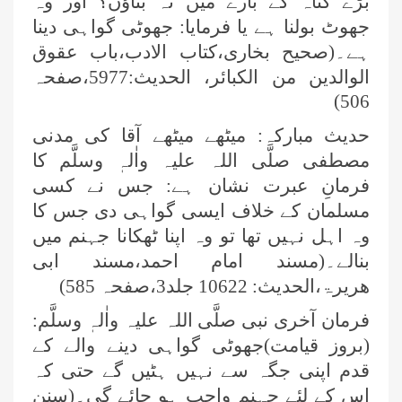
بڑے گناہ کے بارے میں نہ بتاؤں؟ اور وہ
جھوٹ بولنا ہے یا فرمایا: جھوٹی گواہی دینا
ہے۔(صحیح بخاری،کتاب الادب،باب عقوق
الوالدین من الکبائر، الحدیث:5977،صفحہ
506)
حدیث مبارکہ: میٹھے میٹھے آقا کی مدنی
مصطفی صلَّی اللہ علیہ واٰلہٖ وسلَّم کا
فرمانِ عبرت نشان ہے: جس نے کسی
مسلمان کے خلاف ایسی گواہی دی جس کا
وہ اہل نہیں تھا تو وہ اپنا ٹھکانا جہنم میں
بنالے۔(مسند امام احمد،مسند ابی
ھریرۃ،الحدیث: 10622 جلد3،صفحہ 585)
فرمان آخری نبی صلَّی اللہ علیہ واٰلہٖ وسلَّم:
(بروز قیامت)جھوٹی گواہی دینے والے کے
قدم اپنی جگہ سے نہیں ہٹیں گے حتی کہ
اس کے لئے جہنم واجب ہو جائے گی۔(سنن