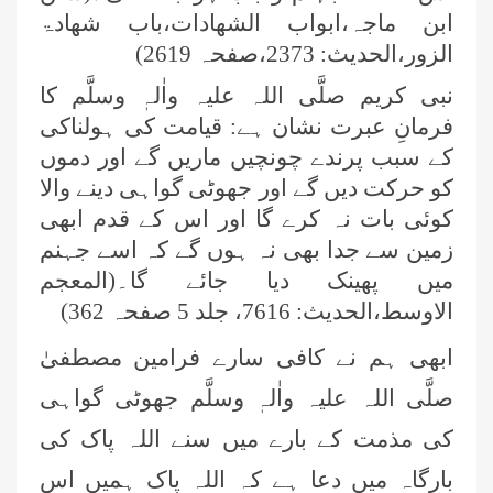
ابن ماجہ،ابواب الشھادات،باب شھادۃ
الزور،الحدیث: 2373،صفحہ 2619)
نبی کریم صلَّی اللہ علیہ واٰلہٖ وسلَّم کا
فرمانِ عبرت نشان ہے: قیامت کی ہولناکی
کے سبب پرندے چونچیں ماریں گے اور دموں
کو حرکت دیں گے اور جھوٹی گواہی دینے والا
کوئی بات نہ کرے گا اور اس کے قدم ابھی
زمین سے جدا بھی نہ ہوں گے کہ اسے جہنم
میں پھینک دیا جائے گا۔(المعجم
الاوسط،الحدیث: 7616، جلد 5 صفحہ 362)
ابھی ہم نے کافی سارے فرامین مصطفیٰ
صلَّی اللہ علیہ واٰلہٖ وسلَّم جھوٹی گواہی
کی مذمت کے بارے میں سنے اللہ پاک کی
بارگاہ میں دعا ہے کہ اللہ پاک ہمیں اس