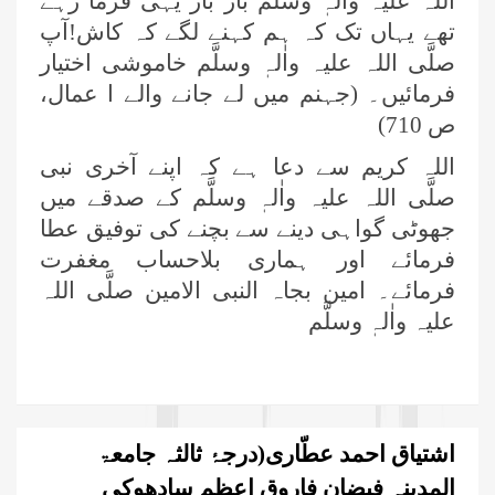
اللہ علیہ واٰلہٖ وسلَّم بار بار یہی فرما رہے
تھے یہاں تک کہ ہم کہنے لگے کہ کاش!آپ
صلَّی اللہ علیہ واٰلہٖ وسلَّم خاموشی اختیار
فرمائیں۔ (جہنم میں لے جانے والے ا عمال،
ص 710)
اللہ کریم سے دعا ہے کہ اپنے آخری نبی
صلَّی اللہ علیہ واٰلہٖ وسلَّم کے صدقے میں
جھوٹی گواہی دینے سے بچنے کی توفیق عطا
فرمائے اور ہماری بلاحساب مغفرت
فرمائے۔ امین بجاہ النبی الامین صلَّی اللہ
علیہ واٰلہٖ وسلَّم
اشتیاق احمد عطّاری(درجۂ ثالثہ جامعۃ
المدینہ فیضان فاروق اعظم سادھوکی