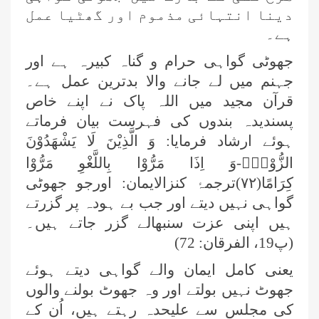
دینا انتہائی مذموم اور گھٹیا عمل
ہے۔
جھوٹی گواہی حرام و گناہ کبیرہ ہے اور
جہنم میں لے جانے والا بدترین عمل ہے۔
قرآن مجید میں اللہ پاک نے اپنے خاص
پسندیدہ بندوں کی فہرست بیان فرماتے
ہوئے ارشاد فرمایا:
وَ الَّذِیْنَ لَا یَشْهَدُوْنَ
الزُّوْرَۙ-وَ اِذَا مَرُّوْا بِاللَّغْوِ مَرُّوْا
كِرَامًا(۷۲)
ترجمۂ کنزالایمان: اورجو جھوٹی
گواہی نہیں دیتے اور جب بے ہودہ پر گزرتے
ہیں اپنی عزت سنبھالے گزر جاتے ہیں۔
(پ
19
، الفرقان:
72)
یعنی کامل ایمان والے گواہی دیتے ہوئے
جھوٹ نہیں بولتے اور وہ جھوٹ بولنے والوں
کی مجلس سے علیحدہ رہتے ہیں، اُن کے