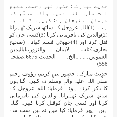
حدیث مبارکہ: حضور نبی رحمت، شفیع
امت صلَّی اللہ علیہ واٰلہٖ وسلَّم کا
فرمانِ عالیشان ہے: کبیرہ گناہ یہ
ہیں: (1)اللہ عزوجل کے ساتھ شریک ٹھہرانا
(2)والدین کی نافرمانی کرنا (3)کسی جان کو
قتل کرنا اور (4)جھوٹی قسم کھانا۔ (صحیح
بخاری،کتاب الایمان والنزور،بابالیمین
الغموس۔۔۔۔الخ، الحدیث:6675،صفحہ
558)
حدیث مبارکہ: حضور نبی کریم، رؤوف رحیم
صلَّی اللہ علیہ واٰلہٖ وسلَّم نے کبیرہ گناہوں
کا ذکر کرتے ہوئے فرمایا: الله عزوجل کے
ساتھ شریک ٹھہرانا، والدین کی نافرمانی
کرنا اور کسی جان کوقتل کرنا کبیرہ گناہ
ہیں۔ پھر فرمایا: کیا میں تمہیں سب سے