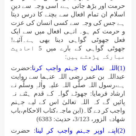
حرمت اور بڑھ جاتی ہے، اسی وجہ سے دینِ
اسلام ان تمام افعال سے بچنے کا درس دیتا
ہے جس کی وجہ سے کسی انسان کی عزت
و حرمت کم ہو۔ انہی افعال میں سے ایک
فعل جھوٹی گواہی دینا بھی ہے۔آئیے!
جھوٹی گواہی کے بارے میں 5 احادیث
مبارکہ پڑھتے ہیں:
(1)اللہ تعالیٰ کا جہنم واجب کرنا:
حضرت
عبداللہ بن عمر رضی اللہ عنہما سے روایت
ہے،رسول اللہ صلَّی اللہ علیہ واٰلہٖ وسلَّم نے
ارشاد فرمایا: جھوٹے گواہ کے قدم ہٹنے نہ
پائیں گے کہ اللہ تعالیٰ اس کے لیے جہنم
واجب کر دے گا۔(ابن ماجہ،کتاب الاحکام،باب
شھادۃ الزور، 3/123، حدیث: 6383)
(2)اپنے اوپر جہنم واجب کر لینا:
حضرت