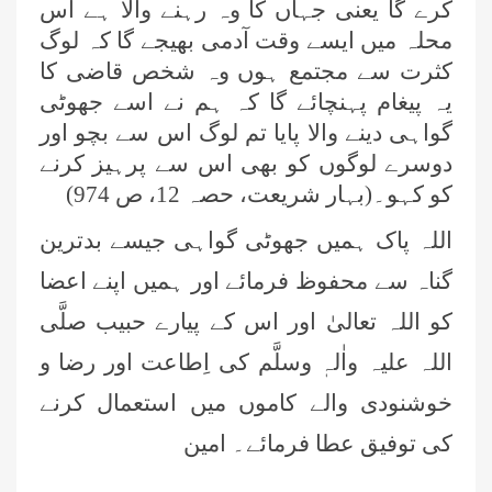
کرے گا یعنی جہاں کا وہ رہنے والا ہے اُس
محلہ میں ایسے وقت آدمی بھیجے گا کہ لوگ
کثرت سے مجتمع ہوں وہ شخص قاضی کا
یہ پیغام پہنچائے گا کہ ہم نے اسے جھوٹی
گواہی دینے والا پایا تم لوگ اس سے بچو اور
دوسرے لوگوں کو بھی اس سے پرہیز کرنے
کو کہو۔(بہار شریعت، حصہ 12، ص 974)
اللہ پاک ہمیں جھوٹی گواہی جیسے بدترین
گناہ سے محفوظ فرمائے اور ہمیں اپنے اعضا
کو اللہ تعالیٰ اور اس کے پیارے حبیب صلَّی
اللہ علیہ واٰلہٖ وسلَّم کی اِطاعت اور رضا و
خوشنودی والے کاموں میں استعمال کرنے
کی توفیق عطا فرمائے۔ امین