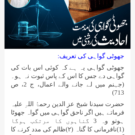
جھوٹی گواہی کی تعریف:
جھوٹی گواہی یہ ہے کہ کوئی اس بات کی
گواہی دے جس کا اس کے پاس ثبوت نہ ہو۔
(جہنم میں لے جانے والے اعمال، ج 2، ص
713)
حضرت سیدنا شیخ عز الدین رحمۃُ اللہِ علیہ
فرماتے ہیں اگر ناحق گواہی میں گواہ جھوٹا
ہوتو وہ 3 گناہوں کا مرتکب ہوگا
(1)نافرمانی کا گناہ (
۲)
ظالم کی مدد کرنے کا