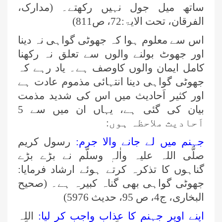
ساتھ میل جول نہیں رکھتے۔ (مدارک،
الفرقان، تحت الایۃ:72، ص811)
اس سے معلوم ہوا کہ جھوٹی گواہی نہ دینا
اور جھوٹ بولنے والوں سے تعلق نہ رکھنا
کامل ایمان والوں کاوصف ہے۔ یاد رہے کہ
جھوٹی گواہی دینا انتہائی مذموم عادت ہے
اور کثیر اَحادیث میں اس کی شدید مذمت
بیان کی گئی ہے، یہاں ان میں سے 5
اَحادیث ملاحظہ ہوں:
جہنم میں لے جانے والا جرم:
رسول کریم
صلَّی اللہ علیہ واٰلہٖ وسلَّم نے بڑے بڑے
گناہوں کا تذکرہ کرتے ہوئے ارشاد فرمایا:
جھوٹی گواہی بھی گناہ کبیرہ ہے۔ (صحیح
البخاری، ج4، ص 95، حدیث 5976)
اپنے اوپر جہنم کا عذاب واجب کر لیا:
اللہ