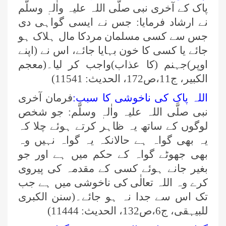
پاک کے آخری نبی صلَّی اللہ علیہ واٰلہٖ وسلَّم
نے ارشاد فرمایا: جس نے ایسی گواہی دی
جس سے کسی مسلمان مردکا مال ہلاک ہو
جائے یا کسی کا خون بہایا جائے، اس نے (اپنے
اوپر)جہنم (کا عذاب)واجب کر لیا۔(معجم
الکبیر، ج11،ص172، الحدیث: 11541)
اللہ پاک کی ناخوشی کا سبب:
فرمان آخری
نبی صلَّی اللہ علیہ واٰلہٖ وسلَّم: جو شخص
لوگوں کے ساتھ یہ ظاہر کرتے ہوئے چلا کہ
یہ بھی گواہ ہے حالانکہ یہ گواہ نہیں وہ
بھی جھوٹے گواہ کے حکم میں ہے اور جو
بغیر جانے ہوئے کسی کے مقدمہ کی پیروی
کرے وہ اللہ تعالٰی کی ناخوشی میں ہے جب
تک اس سے جدا نہ ہو جائے۔(سنن الکبری
للبیہقی، ج6،ص132، الحدیث: 11444)