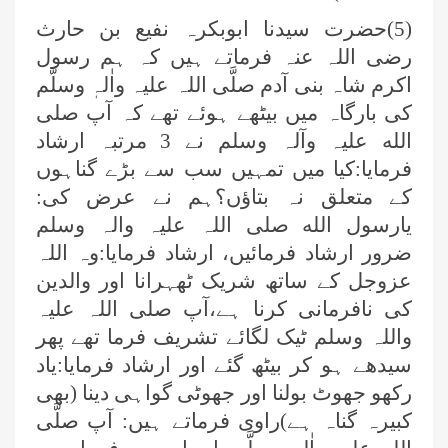
(5)حضرت سیدنا ابوبکرہ نفیع بن حارث
رضی اللہ عنہ فرماتے ہیں کہ ہم رسول
اکرم شاہ بنی آدم صلَّی اللہ علیہ واٰلہٖ وسلَّم
کی بارگاہ میں بیٹھے ہوئے تھے کہ آپ صلی
الله علیہ وآلہ وسلم نے 3 مرتبہ ارشاد
فرمایا:کیا میں تمہیں سب سے بڑے گناہوں
کے متعلق نہ بتاؤں؟ہم نے عرض کی:
یارسول الله صلی اللہ علیہ والہ وسلم
ضرور ارشاد فرمائیں، ارشاد فرمایا:وہ اللہ
عزوجل کے ساتھ شریک ٹھہرانا اور والدین
کی نافرمانی کرنا ہے،آپ صلی اللہ علیہ
واللہ وسلم ٹیک لگائے تشریف فرما تھے پھر
سیدھے ہو کر بیٹھ گئے اور ارشاد فرمایا:یاد
رکھو جھوٹ بولنا اور جھوٹی گواہی دینا (بھی
کبیرہ گناہ ہے)راوی فرماتے ہیں: آپ صلَّی