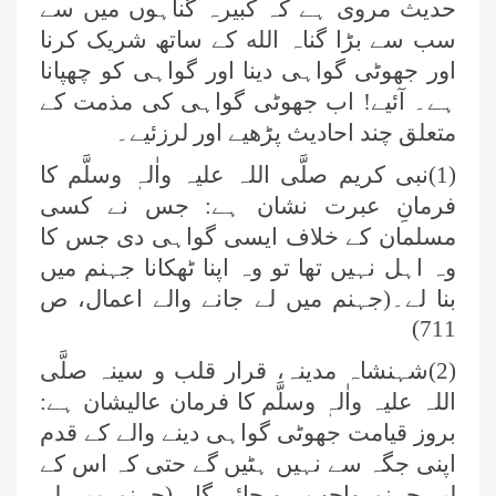
حدیث مروی ہے کہ کبیرہ گناہوں میں سے
سب سے بڑا گناہ الله کے ساتھ شریک کرنا
اور جھوٹی گواہی دینا اور گواہی کو چھپانا
ہے۔ آئیے! اب جھوٹی گواہی کی مذمت کے
متعلق چند احادیث پڑھیے اور لرزئیے۔
(1)نبی کریم صلَّی اللہ علیہ واٰلہٖ وسلَّم کا
فرمانِ عبرت نشان ہے: جس نے کسی
مسلمان کے خلاف ایسی گواہی دی جس کا
وہ اہل نہیں تھا تو وہ اپنا ٹھکانا جہنم میں
بنا لے۔(جہنم میں لے جانے والے اعمال، ص
711)
(2)شہنشاہ مدینہ، قرار قلب و سینہ صلَّی
اللہ علیہ واٰلہٖ وسلَّم کا فرمان عالیشان ہے:
بروز قیامت جھوٹی گواہی دینے والے کے قدم
اپنی جگہ سے نہیں ہٹیں گے حتی کہ اس کے
لیے جہنم واجب ہو جائے گا۔ (جہنم میں لے