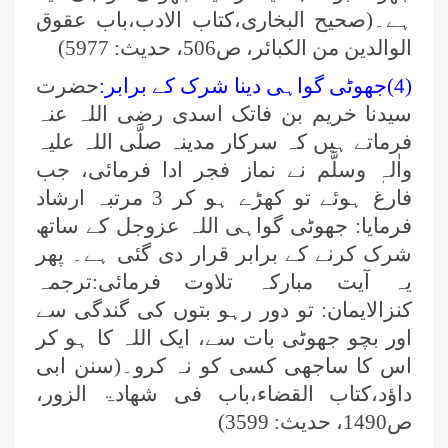
ہے۔(صحیح البخاری،کتاب الادب،باب عقوق
الوالدین من الکبائر، ص506، حدیث: 5977)
(4)جھوٹی گواہی دینا شرک کے برابر:
حضرت
سیدنا خریم بن فاتک اسدی رضی اللہ عنہ
فرماتے ہیں کہ سرکار مدینہ صلَّی اللہ علیہ
واٰلہٖ وسلَّم نے نماز فجر ادا فرمائی، جب
فارغ ہوئے تو کھڑے ہو کر 3 مرتبہ ارشاد
فرمایا: جھوٹی گواہی اللہ عزوجل کے ساتھ
شرک کرنے کے برابر قرار دی گئی ہے۔ پھر
یہ آیت مبارکہ تلاوت فرمائی:ترجمہ
کنزالایمان: تو دور رہو بتوں کی گندگی سے
اور بچو جھوٹی بات سے، ایک اللہ کا ہو کر
اس کا ساجھی کسی کو نہ کرو۔(سنن ابی
داؤد،کتاب القضاء،باب فی شھادۃ الزور،
ص1490، حدیث: 3599)