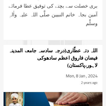
بری خصلت سے بچنے کی توفیق عطا فرمائے
آمین بجاہ خاتم النبیین صلَّی اللہ علیہ واٰلہٖ
وسلَّم
اللہ دتہ عطّاری(درجہ سادسہ جامعۃ المدینہ
فیضان فاروق اعظم سادھوکی
لاہور،پاکستان)
Mon, 8 Jan , 2024
2 years ago