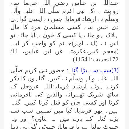
عبداللہ بن عباس رضی اللہ عنہما سے
روایت ہےکہ نبی اکرم صلَّی اللہ علیہ واٰلہٖ
وسلَّم نے ارشاد فرمایا: جس نے ایسی گواہی
دی جس سے کسی مسلمان مرد کا مال
ہلاک ہو جائے یا کسی کا خون بہایا جائے تو
اس نے (اپنے اوپر)جہنم کو واجب کر لیا۔
(معجم کبیر،عکرمتہ عن ابن عباس، 11/
172،حدیث:11541)
(3)سب سے بڑا گناہ:
حضور نبی کریم صلَّی
اللہ علیہ واٰلہٖ وسلَّم نے کبیرہ گناہوں کا ذکر
کرتے ہوئے ارشاد فرمایا:اللہ عزوجل کے
ساتھ شریک ٹھہرانا، والدین کی نافرمانی
کرنا اور کسی جان کو قتل کرنا کبیرہ گناہ
ہیں۔ پھر فرمایا: کیا میں تمہیں سب سے
بڑے گناہ کے بارے میں نہ بتاؤں؟ اور وہ
جھوٹ بولنا ہے یا فرمایا: جھوٹی گواہی دینا