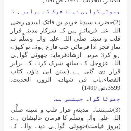
الکبائر، الحدیث: 5977، ص 506)
جھوٹی گواہی دینا شرک کے برابر ہے:
(2)حضرت سیدنا خریم بن فاتک اسدی رضی
اللہ عنہ فرماتے ہیں کہ سرکار مدینہ قرار
قلب و سینہ صلَّی اللہ علیہ واٰلہٖ وسلَّم نے
نماز فجر ادا فرمائی جب فارغ ہوئے تو کھڑے
ہو کر3 مرتبہ ارشادفرمایا: جھوٹی گواہی
اللہ عزوجل کے ساتھ شرک کرنے کے برابر
قرار دی گئی ہے۔(سنن ابی داؤد، کتاب
القضاء،باب فی شھادۃ الزور، الحدیث:
3599،ص 1490)
جھوٹا گواہ جہنمی ہے:
(3)شہنشاہ مدینه، قرار قلب و سینه صلَّی
اللہ علیہ واٰلہٖ وسلَّم کا فرمان عالیشان ہے:
(بروز قیامت)جھوٹی گواہی دینے والے کے