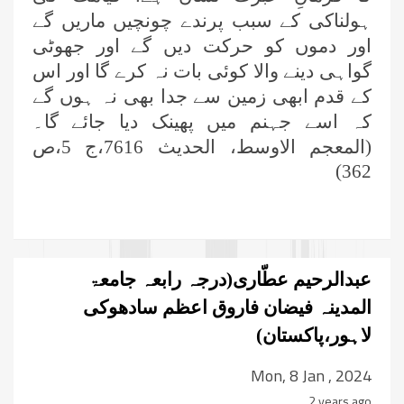
ہولناکی کے سبب پرندے چونچیں ماریں گے
اور دموں کو حرکت دیں گے اور جھوٹی
گواہی دینے والا کوئی بات نہ کرے گا اور اس
کے قدم ابھی زمین سے جدا بھی نہ ہوں گے
کہ اسے جہنم میں پھینک دیا جائے گا۔
(المعجم الاوسط، الحدیث 7616،ج 5،ص
362)
عبدالرحیم عطّاری(درجہ رابعہ جامعۃ
المدینہ فیضان فاروق اعظم سادھوکی
لاہور،پاکستان)
Mon, 8 Jan , 2024
2 years ago