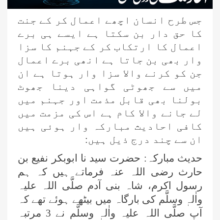
جس طرح انسان اچھے اعمال کر کے جنت
کا حق دار بن سکتا ہے ایسے ہی برے
اعمال کا ارتکاب کر کے جہنم کا سزا
وار بھی بن جاتا ہے انھی برے اعمال
جن کو کرنے والا سزا وار ہوتا ہے ان
میں سے جھوٹی گواہی دینا جھوٹ
بولنا بھی قابل مذمت اور جہنم میں
لے جانے والا کام ہے اس کی مزمت میں
کافی احادیث مبارکہ وار ہوئی ہیں
ان سے چند درج ذیل ہیں:
حدیث مبارکہ: حضرت سید نا ابوبکر نفیع بن
حارث رضی اللہ عنہ فرماتے ہیں کہ ہم
رسول اکرم، شاہ بنی آدم صلَّی اللہ علیہ
واٰلہٖ وسلَّم کی بارگاہ میں بیٹھے ہوئے تھے کہ
آپ صلَّی اللہ علیہ واٰلہٖ وسلَّم نے 3 مرتبہ