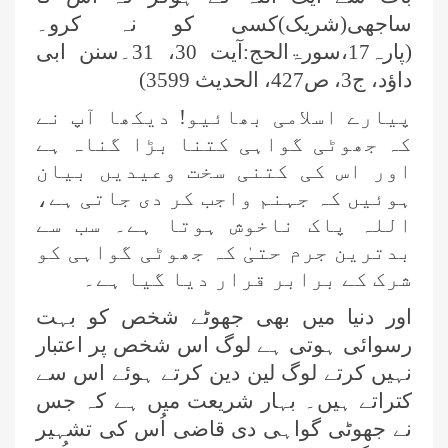
ساجھی(شریک)کسی کو نہ کرو۔
(پارہ17،سورۃالحج:آیت 30، 31۔سنن ابی
داؤد، ج3، ص427، الحدیث 3599)
پیارے اسلامی بھائیو! دیکھا آپ نے
کہ جھوٹی گواہی کتنا بڑا گناہ ہے
اور اس کی کتنی سخت وعیدیں بیان
ہوئیں کہ جہنم واجب کر دی جاتی ہے،
اللہ پاک ناخوش ہوتا ہے۔ سب سے
بدترین جرم حتیٰ کہ جھوٹی گواہی کو
شرک کے برابر قرار دیا گیا ہے۔
اور دنیا میں بھی جھوٹے شخص کو بہت
رسوائی ہوتی ہے لوگ اس شخص پر اعتبار
نہیں کرتے لوگ لین دین کرتے ہوئے اس سے
کتراتے ہیں۔ بہار شریعت میں ہے کہ جس
نے جھوٹی گواہی دی قاضی اُس کی تشہیر