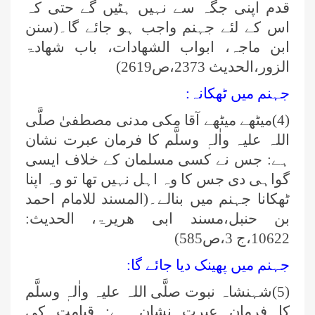
قدم اپنی جگہ سے نہیں ہٹیں گے حتی کہ
اس کے لئے جہنم واجب ہو جائے گا۔(سنن
ابن ماجہ، ابواب الشھادات، باب شھادۃ
الزور،الحدیث 2373،ص2619)
جہنم میں ٹھکانہ:
(4)میٹھے میٹھے آقا مکی مدنی مصطفیٰ صلَّی
اللہ علیہ واٰلہٖ وسلَّم کا فرمان عبرت نشان
ہے: جس نے کسی مسلمان کے خلاف ایسی
گواہی دی جس کا وہ اہل نہیں تھا تو وہ اپنا
ٹھکانا جہنم میں بنالے۔(المسند للامام احمد
بن حنبل،مسند ابی ھریرۃ، الحدیث:
10622،ج 3،ص585)
جہنم میں پھینک دیا جائے گا:
(5)شہنشاہ نبوت صلَّی اللہ علیہ واٰلہٖ وسلَّم
کا فرمانِ عبرت نشان ہے: قیامت کی