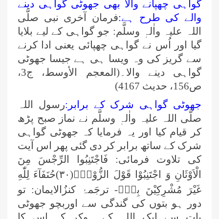
گواہی چھپانے والا بھی جھوٹی گواہی دینے
والے کی طرح ہے:
فرمان آخری نبی صلَّی
اللہ علیہ واٰلہٖ وسلَّم: جو گواہی کے لیے بلایا
گیا اور اُس نے گواہی چھپائی یعنی ادا کرنے
سے گریز کی وہ ویسا ہی ہے جیسا جھوٹی
گواہی دینے والا۔(المعجم الأوسط، ج3،
ص156، حدیث 4167)
جھوٹی گواہی شرک کے برابر:
رسول اللہ
صلَّی اللہ علیہ واٰلہٖ وسلَّم نے نماز صبح پڑھ
کر قیام کیا اور یہ فرمایا کہ جھوٹی گواہی
شرک کے ساتھ برابر کر دی گئی پھر اس آیت
کی تلاوت فرمائی:
فَاجْتَنِبُوا الرِّجْسَ مِنَ
الْاَوْثَانِ وَ اجْتَنِبُوْا قَوْلَ الزُّوْرِۙ(۳۰)حُنَفَآءَ لِلّٰهِ
غَیْرَ مُشْرِكِیْنَ بِهٖؕ-
ترجَمۂ کنزُالایمان: تو
دور ہو بتوں کی گندگی سے اوربچو جھوٹی
بات سے ایک اللہ کے ہوکر کہ اس کا