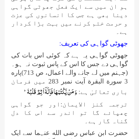
ہو ان میں سے ایک فعل جھوٹی گواہی
دینا بھی ہے جس کا انسانوں کی عزت
و حرمت ختم کرنے میں بہت بڑا کردار
ہے۔
جھوٹی گواہی کی تعریف:
جھوٹی گواہی یہ ہے کہ کوئی اس بات کی
گواہی دے جس کا اس کے پاس ثبوت نہ ہو۔
(جہنم میں لے جانے والے اعمال، ص 713)پاره
3 سورة البقرة آیت نمبر 283 میں فرمان
وَ مَنْ یَّكْتُمْهَا فَاِنَّهٗۤ اٰثِمٌ قَلْبُهٗؕ-
باری تعالیٰ ہے:
ترجمہ کنز الایمان:اور جو گواہی
چھپائے گا تو اندر سے اس کا دل
گناہ گار ہے۔
حضرت ابن عباس رضی الله عنہما سے ایک