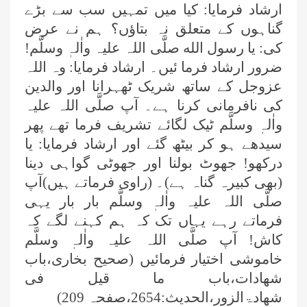
ارشاد فرمایا: کیا میں تمہیں سب سے بڑے
گناہوں کے متعلق نہ بتاؤں؟ ہم نے عرض
کی: يا رسول الله صلَّی اللہ علیہ واٰلہٖ وسلَّم!
ضرور ارشاد فرما ئیں۔ ارشاد فرمایا: وہ اللہ
عزوجل کے ساتھ شریک ٹھہرانا اور والدین
کی نافرمانی کرنا ہے۔ آپ صلَّی اللہ علیہ
واٰلہٖ وسلَّم ٹیک لگائے تشریف فرما تھے پھر
سیدھے ہو کر بیٹھ گئے اور ارشاد فرمایا: یا
درکھو! جھوٹ بولنا اور جھوٹی گواہی دینا
(بھی کبیرہ گناہ ہے)۔ (راوی فرماتے ہیں)آپ
صلَّی اللہ علیہ واٰلہٖ وسلَّم بار بار یہی
فرماتے رہے یہاں تک کہ ہم کہنے لگے کہ
کاش! آپ صلَّی اللہ علیہ واٰلہٖ وسلَّم
خاموشی اختیار فرمائیں (صحیح بخاری،باب
شھادات،باب ما قیل فی
شھادۃالزور،الحدیث:2654،صفحہ 209)