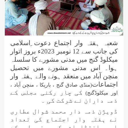
شعبہ ہفتہ وار اجتماع
دعوت ِاسلامی
کی جانب سے 12 نومبر 2023ء بروز اتوار
میکلوڈ گنج میں مدنی مشورے کا سلسلہ
ہوا۔ اس مدنی مشورے میں تحصیل
منچن آباد میں منعقد ہونے والے ہفتہ وار
اجتماعات
(منڈی صادق گنج ، باریکا ، منچن آباد ،
کی چار رکنی مجلس کے
اور میکلوڈگنج)
ذمہ داران نے شرکت کی ۔
ڈویژن ذمہ دار محمد شوال عطاری
نے ہفتہ وار اجتماع کی تعداد
اور انتظامات کی مضبوطی کے