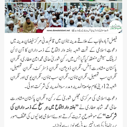
فیصل آباد پنجاب کے علاقے مدینہ ٹاؤن میں قائم مدنی مرکز فیضانِ مدینہ میں
دعوتِ اسلامی کے تحت شعبہ ہفتہ وار اجتماع کے ذمہ داران کا آن لائن
ٹریننگ سیشن منعقد کیا گیا جس میں رکنِ شوریٰ حاجی محمد امین عطاری، نگرانِ
پاکستان مشاورت آفس،نگرانِ ڈویژن، نگرانِ ڈسٹرکٹ، نگرانِ تحصیل،
نگرانِ سب تحصیل، نگرانِ ٹاؤن، نگرانِ سب ٹاؤن،نگرانِ یوسی اور نگرانِ
شعبہ 12 دینی کام جامعۃالمدینہ و مدرسۃ المدینہ کی شرکت ہوئی۔
دعوتِ اسلامی کی مرکزی مجلسِ شوریٰ کے رکن و نگرانِ پاکستان مشاورت
حاجی محمد شاہد عطاری نے
”ہفتہ وار اجتماع میں ہر سطح کے ذمہ داران کی
شرکت“
کے موضوع پر تربیت کرتے ہوئے اسلامی بھائیوں کی مختلف امور
پر رہنمائی کی اور انہیں مدنی پھولوں سے نوازا۔