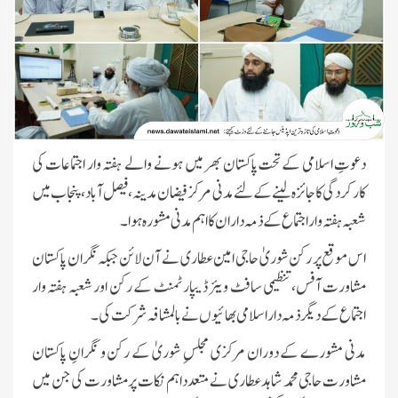
دعوتِ اسلامی کےتحت پاکستان بھر میں ہونے والے ہفتہ وار اجتماعات کی
کارکردگی کا جائزہ لینے کے لئے مدنی مرکز فیضان مدینہ، فیصل آباد، پنجاب میں
شعبہ ہفتہ وار اجتماع کے ذمہ داران کا اہم مدنی مشورہ ہوا۔
اس موقع پر رکن شوریٰ حاجی امین عطاری نے آن لائن جبکہ نگران پاکستان
مشاورت آفس، تنظیمی سافٹ ویئر ڈیپارٹمنٹ کے رکن اور شعبہ ہفتہ وار
اجتماع کے دیگر ذمہ دار اسلامی بھائیوں نے بالمشافہ شرکت کی۔
مدنی مشورے کے دوران مرکزی مجلسِ شوریٰ کے رکن و نگرانِ پاکستان
مشاورت حاجی محمد شاہد عطاری نے متعدد اہم نکات پر مشاورت کی جن میں