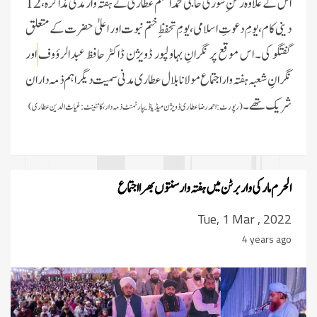
اس کے علاوہ رکنِ شوریٰ حاجی محمد اسلم عطاری نے ہفتہ وار مدنی مذاکرہ، 12
دینی کام، یومِ دعوتِ اسلامی، یومِ تحفظِ ختم نبوت اور اعلیٰ حضرت کے متعلق
گفتگو کی۔ اس موقع پر نگرانِ بہاولپور ڈویژن ڈاکٹر حافظ عبد الرؤوف
اور
نگرانِ شعبہ ہفتہ وار اجتماع مولانا بلال عطاری مدنی سمیت دیگر اہم ذمہ داران
شریک تھے۔
(رپورٹ:
احمدرضا عطاری ڈویژن میڈیا ڈیپارٹمنٹ ذمہ دار ، کانٹینٹ:غیاث الدین عطاری)
الحرم مارکی واربرٹن میں ہفتہ وار سنتوں بھرا اجتماع
Tue, 1 Mar , 2022
4 years ago