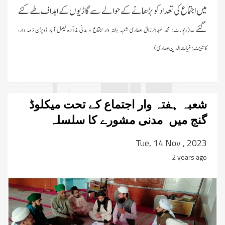
میں اجتماع کی تعداد کو بڑھانے کے حوالے سے گاڑیوں کے اہداف طے کئے
گئے ۔
(رپورٹ:
محمد عبدالرزاق عطاری شعبہ ہفتہ وار اجتماع و مدنی مذاکرہ فیصل آباد ڈویژن ذمہ دار،
کانٹینٹ:غیاث الدین عطاری)
شعبہ ہفتہ وار اجتماع کے تحت میکلوڈ
گنج میں مدنی مشورے کا سلسلہ
Tue, 14 Nov , 2023
2 years ago