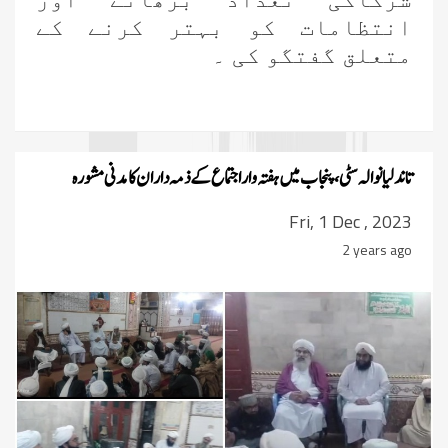
انتظامات کو بہتر کرنے کے
متعلق گفتگو کی ۔
تاندلیانوالہ سٹی، پنجاب میں ہفتہ وار اجتماع کے ذمہ داران کا مدنی مشورہ
Fri, 1 Dec , 2023
2 years ago