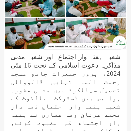
شعبہ ہفتہ وار اجتماع اور شعبہ مدنی
مذاکرہ دعوت اسلامی کے تحت 16 مئی
2024ء بروز جمعرات جامع مسجد
رحمت اللہ شہابی ڈالووالی
تحصیل سیالکوٹ میں مدنی مشورہ
ہوا جس میں ڈسٹرکٹ سیالکوٹ کے
شعبہ ہفتہ وار اجتماع ذمہ دار
محمد عرفان رضا عطاری نے ہفتہ
وار اجتماع کو مضبوط کرنے،
شرکاکی تعداد بڑھانے اور