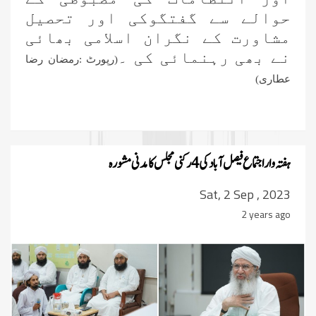
حوالے سے گفتگوکی اور تحصیل
مشاورت کے نگران اسلامی بھائی
نے بھی رہنمائی کی ۔
(رپورٹ :رمضان رضا
عطاری)
ہفتہ وار اجتماع فیصل آباد کی 4 رکنی مجلس کا مدنی مشورہ
Sat, 2 Sep , 2023
2 years ago