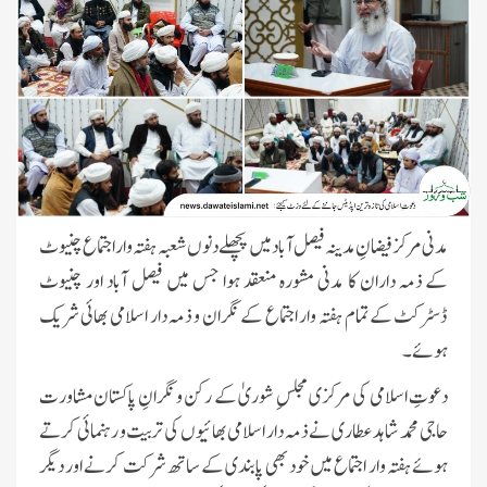
مدنی مرکز فیضانِ مدینہ فیصل آباد میں پچھلے دنوں شعبہ ہفتہ وار اجتماع چنیوٹ
کے ذمہ داران کا مدنی مشورہ منعقد ہوا جس میں فیصل آباد اور چنیوٹ
ڈسٹرکٹ کےتمام ہفتہ وار اجتماع کے نگران و ذمہ دار اسلامی بھائی شریک
ہوئے۔
دعوتِ اسلامی کی مرکزی مجلسِ شوریٰ کے رکن و نگرانِ پاکستان مشاورت
حاجی محمد شاہد عطاری نے ذمہ دار اسلامی بھائیوں کی تربیت و رہنمائی کرتے
ہوئے ہفتہ وار اجتماع میں خود بھی پابندی کے ساتھ شرکت کرنے اور دیگر