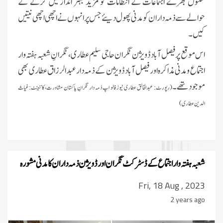
سنتوں بھرے اجتماعات کے انتظامات کو مزید بہتر انداز میں کرنے کے
حوالے سے ذمہ داران کو مدنی پھول دیئے جس پر انہوں نے اچھی اچھی نیتیں
کیں۔
اس موقع پر
فیصل آباد ڈویژن نگران حاجی سلیم عطاری، نگرانِ شعبہ ہفتہ وار
اجتماع و مدنی مذاکرہ اور فیصل آباد ڈویژن کے ذمہ دار عبدالرزاق عطاری بھی
موجود تھے۔
(رپورٹ: عبدالخالق عطاری نیوز فالو اپ ذمہ دار نگرانِ پاکستان مشاورت، کانٹینٹ:غیاث
الدین عطاری)
شعبہ ہفتہ وار اجتماع کے ڈسٹرکٹ نگران اور ڈویژن ذمہ داران کا مدنی مشورہ
Fri, 18 Aug , 2023
2 years ago