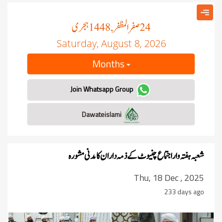
صفر المظفر
ہجری
, 1448
24
Saturday, August 8, 2026
Months
Join Whatsapp Group
Dawateislami
شعبہ ہفتہ وار اجتماع چنیوٹ کے ذمہ داران کا مدنی مشورہ
Thu, 18 Dec , 2025
233 days ago