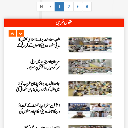
کے تحت سرگودھا ڈویژن میں اہم مدنی
1
2
مشورہ
حیدرآباد میں شعبہ معاونت برائے
مقبول خبریں
اسلامی بہنیں کا مدنی مشورہ
شعبہ معاونت برائے اسلامی بہنیں کا
مدنی مشورہ، دینی کاموں کے فروغ کے
لیے اہداف
مردان اور پشاور میں دینی
سرگرمیاں، اسپیشل پرسنز اور
سرپرستوں سے ملاقات
جامعۃ المدینہ بوائز فیضانِ غریب نواز
میں طلبہ کو اشاروں کی زبان سکھائی گئی
اسپیشل پرسنز ڈیپارٹمنٹ کے تحت 3
دن کا قافلہ، دینی احکام اور سنتوں کی
تربیت
پشاور: مدرسۃ المدینہ میں سیکھنے