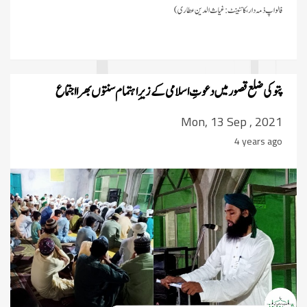
فالواپ ذمہ دار، کانٹینٹ:غیاث الدین عطاری)
پتوکی ضلع قصور میں دعوتِ اسلامی کے زیرِ اہتمام سنتوں بھرا اجتماع
Mon, 13 Sep , 2021
4 years ago
جامعۃ المدینہ بوائز فیضانِ غریب نواز
میں طلبہ کو اشاروں کی زبان سکھائی گئی
اسپیشل پرسنز ڈیپارٹمنٹ کے تحت 3
دن کا قافلہ، دینی احکام اور سنتوں کی