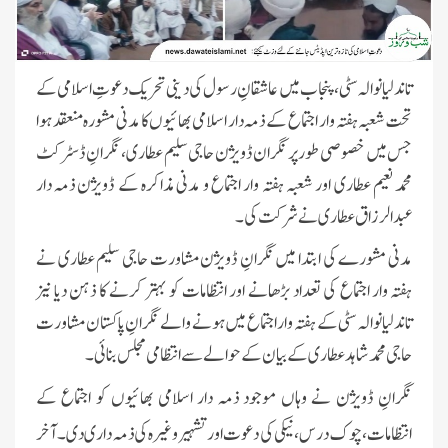
تاندلیانوالہ سٹی، پنجاب میں عاشقانِ رسول کی دینی تحریک دعوتِ اسلامی کے
تحت شعبہ ہفتہ وار اجتماع کے ذمہ دار اسلامی بھائیوں کا مدنی مشورہ منعقد ہوا
جس میں خصوصی طور پر نگران ڈویژن حاجی سلیم عطاری، نگرانِ ڈسٹرکٹ
محمد نعیم عطاری اور شعبہ ہفتہ وار اجتماع و مدنی مذاکرہ کے ڈویژن ذمہ دار
عبدالرزاق عطاری نےشرکت کی۔
مدنی مشورے کی ابتدا میں نگرانِ ڈویژن مشاورت حاجی سلیم عطاری نے
ہفتہ وار اجتماع کی تعداد بڑھانے اور انتظامات کو بہتر کرنے کا ذہن دیا نیز
تاندلیانوالہ سٹی کے ہفتہ وار اجتماع میں ہونے والے نگرانِ پاکستان مشاورت
حاجی محمد شاہد عطاری کے بیان کے حوالے سے انتظامی مجلس بنائی۔
نگرانِ ڈویژن نے وہاں موجود ذمہ دار اسلامی بھائیوں کو اجتماع کے
انتظامات، چوک درس، نیکی کی دعوت اور تشہیر وغيرہ کی ذمہ داری دی۔آخر