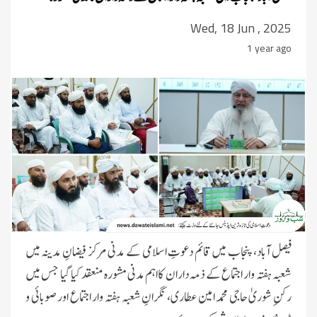
Wed, 18 Jun , 2025
1 year ago
فیصل آباد، پنجاب میں قائم دعوتِ اسلامی کے مدنی مرکز فیضانِ مدینہ میں
شعبہ ہفتہ وار اجتماع کے ذمہ داران کااہم مدنی مشورہ منعقد کیا گیا جس میں
رکنِ شوریٰ حاجی محمد امین عطاری، نگرانِ شعبہ ہفتہ وار اجتماع اور صوبائی و