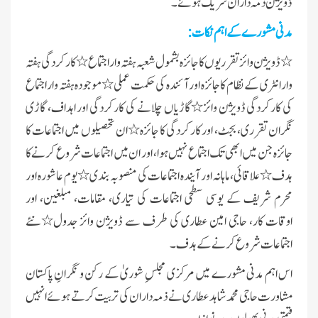
ڈویژن ذمہ داران شریک ہوئے۔
مدنی مشورے کے اہم نکات:
٭ڈویژن وائز تقرریوں کا جائزہ بشمول شعبہ ہفتہ وار اجتماع٭ کارکردگی ہفتہ
وار انٹری کے نظام کا جائزہ اور آئندہ کی حکمت عملی٭موجودہ ہفتہ وار اجتماع
کی کارکردگی ڈویژن وائز٭گاڑیاں چلانے کی کارکردگی اور اہداف، گاڑی
نگران تقرری، بجٹ، اور کارکردگی کا جائزہ٭ان تحصیلوں میں اجتماعات کا
جائزہ جن میں ابھی تک اجتماع نہیں ہوا، اور ان میں اجتماعات شروع کرنے کا
ہدف٭علاقائی، ماہانہ اور آیندہ اجتماعات کی منصوبہ بندی٭یوم عاشورہ اور
محرم شریف کے یوسی سطحی اجتماعات کی تیاری، مقامات، مبلغین، اور
اوقات کار، حاجی امین عطاری کی طرف سے ڈویژن وائز جدول٭نئے
اجتماعات شروع کرنے کے ہدف۔
اس اہم مدنی مشورے میں مرکزی مجلسِ شوریٰ کے رکن و نگرانِ پاکستان
مشاورت حاجی محمد شاہد عطاری نے ذمہ داران کی تربیت کرتے ہوئے انہیں