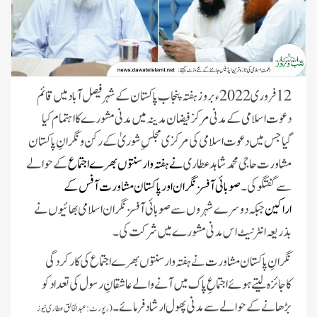
12 فروری 2022ء بروزہفتہ پنجاب پاکستان کے شہر فیصل آباد میں قائم
دعوت اسلامی کے مدنی مرکز فیضان مدینہ میں مدنی مشورے کا اہتمام کیا
گیاجس میں دعوت اسلامی کی مرکزی مجلسِ شوریٰ کے رکن ونگرانِ پاکستان
مشاورت حاجی محمد شاہدعطاری
نے ہفتہ وارسنتوں بھرے اجتماع
کے حوالے
سے گفتگو کی ۔
صوبائی آفسز نگران اور پاکستان مشاورت آفس کے
اراکین
جبکہ دوسرے شہروں سے صوبائی آفسز نگران اسلامی بھائیوں نے
بذریعہ انٹرنیٹ اس مدنی مشورے میں شرکت کی۔
نگرانِ پاکستان مشاورت نے ہفتہ وار سنتوں بھرے اجتماع کی کار کردگی
کاجائزہ لیتے ہوئے اجتماعِ پاک میں آنے والے عاشقانِ رسول کی تعداد کو
بڑھانے کے حوالے سے مدنی پھول ارشاد فرمائے۔
(رپورٹ:عبدالخالق عطاری نیوز