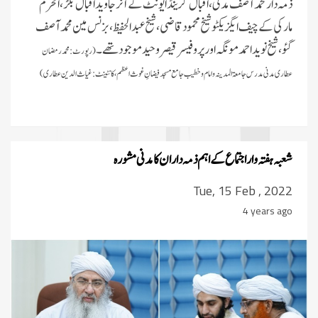
ذمہ دار محمد آصف مدنی، اقبال گرینڈ ایونٹ کے آنر جاوید اقبال بگڑ، الحرم
مارکی کے چیف ایگزیکٹو شیخ محمود قاضی، شیخ عبد الحفیظ، بزنس مین محمد آصف
گئو، شیخ نوید احمد مونگہ اور پروفیسر قیصر وحید موجود تھے۔
(رپورٹ:
محمد رمضان
عطاری مدنی مدرس جامعۃالمدینہ و امام و خطیب جامع مسجد فیضانِ غوث اعظم، کانٹینٹ:غیاث الدین عطاری)
شعبہ ہفتہ وار اجتماع کے اہم ذمہ داران کا مدنی مشورہ
Tue, 15 Feb , 2022
4 years ago