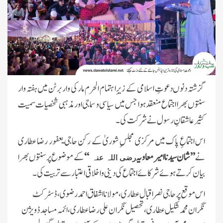
گزشتہ دنوں دعوتِ اسلامی کے زیرِ اہتمام الحرم مارکی واربرٹن میں ہفتہ وار
سنتوں بھرا اجتماع منعقد ہوا جس میں سیاسی و سماجی اور مذہبی شخصیات سمیت
کثیر عاشقانِ رسول نے شرکت کی۔
اس اجتماعِ پاک میں مرکزی مجلسِ شوریٰ کے رکن حاجی یعفور رضا عطاری
نے
’’شان سیدنا امیر معاویہ
‘‘
کے موضوع پرسنتوں بھرا
رضی اللہ عنہ
بیان کرتے ہوئے شرکائے اجتماع کی دینی و اخلاقی اعتبار سے تربیت کی۔
اس موقع پر حاجی نصر اقبال عطاری، مولانا اشفاق احمد رضوی، ڈسٹرکٹ
نگران محمد شکیل عطاری، تحصیل نگران علی رضا عطاری، ائمہ مساجد ڈویژن