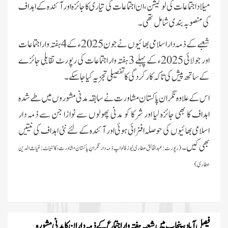
میلاد اجتماعات کی لوکیشن، ان اجتماعات کی تیاری کا جائزہ اور آئندہ کے اہداف
کی منصوبہ بندی شامل تھی۔
شعبے کے ذمہ دار اسلامی بھائیوں نے جون 2025ء کے 4 ہفتہ وار اجتماعات
اور جولائی 2025ء کے پہلے 3 ہفتہ وار اجتماعات کی رپورٹ تقابلی جائزے
کے ساتھ پیش کی تاکہ کارکردگی کا تفصیلی تجزیہ کیا جا سکے۔
اس کے علاوہ نگران پاکستان مشاورت نے سابقہ مدنی مشوروں میں طے شدہ
اہداف کا بھی جائزہ لیا اور شرکا کو مدنی پھولوں سے نوازا جن سے ذمہ دار
اسلامی بھائیوں کی حوصلہ افزائی ہوئی اور آئندہ کے لئے نئی اہداف کی نیتیں
بھی کیں۔
(رپورٹ:عبدالخالق عطاری نیوز فالو اپ ذمہ دار نگرانِ پاکستان مشاورت، کانٹینٹ:غیاث الدین
عطاری)
فیصل آباد، پنجاب میں شعبہ ہفتہ وار اجتماع کے ذمہ داران کا مدنی مشورہ