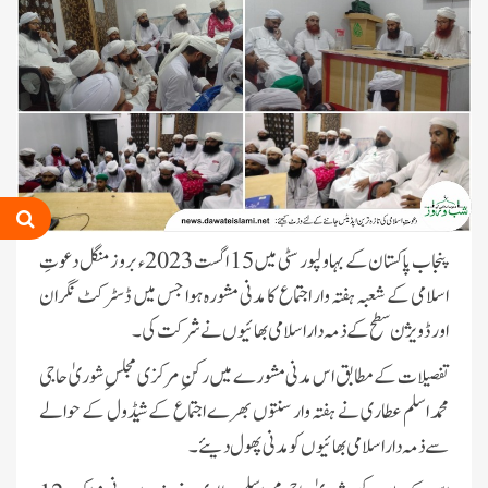
پنجاب پاکستان کے بہاولپور سٹی میں 15 اگست 2023ء بروز منگل دعوتِ
اسلامی کے شعبہ ہفتہ وار اجتماع کا مدنی مشورہ ہوا جس میں ڈسٹرکٹ نگران
اور ڈویژن سطح کے ذمہ دار اسلامی بھائیوں نے شرکت کی۔
تفصیلات کے مطابق اس مدنی مشورے میں رکنِ مرکزی مجلسِ شوریٰ حاجی
محمد اسلم عطاری نے ہفتہ وار سنتوں بھرے اجتماع کے شیڈول کے حوالے
سے ذمہ دار اسلامی بھائیوں کو مدنی پھول دیئے ۔