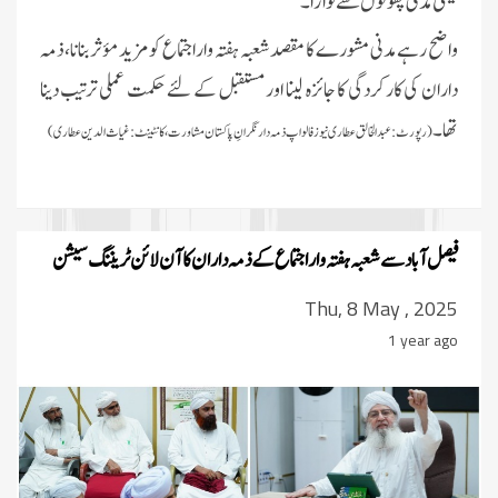
قیمتی مدنی پھولوں سے نوازا۔
واضح رہے مدنی مشورے کا مقصد شعبہ ہفتہ وار اجتماع کو مزید مؤثر بنانا، ذمہ
داران کی کارکردگی کا جائزہ لینا اور مستقبل کے لئے حکمت عملی ترتیب دینا
تھا۔
(رپورٹ:عبدالخالق عطاری نیوز فالو اپ ذمہ دار نگرانِ پاکستان مشاورت، کانٹینٹ:غیاث الدین عطاری)
فیصل آباد سے شعبہ ہفتہ وار اجتماع کے ذمہ داران کا آن لائن ٹریننگ سیشن
Thu, 8 May , 2025
1 year ago