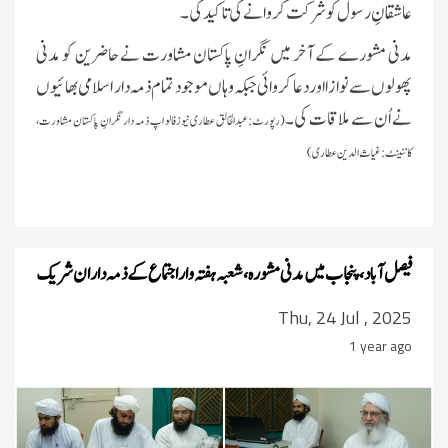
عاشقانِ رسول کو شرکت کروانے کی تاکید کی۔
مدنی مشورے کے آخر میں نگرانِ پاکستان مشاورت نے حاضرین کو مدنی
پھولوں سے نوازا اور دعا کروائی جبکہ وہاں موجود تمام ذمہ دار اسلامی بھائیوں
نے اُن سے ملاقات کی۔
(رپورٹ:عبدالخالق عطاری نیوز فالو اپ ذمہ دار نگرانِ پاکستان مشاورت،
کانٹینٹ:غیاث الدین عطاری)
فیصل آباد، پنجاب میں مدنی مشورہ، شعبہ ہفتہ وار اجتماع کے ذمہ داران شریک
Thu, 24 Jul , 2025
1 year ago