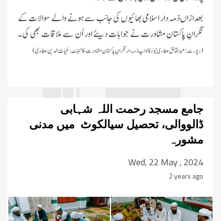
بعدازاں ذمہ دار اسلامی بھائیوں کی جانب سے ہونے والے سوالات کے
نگرانِ پاکستان مشاورت نے جوابات دیئے اور اُن سے ملاقات بھی کی
۔
(رپورٹ:عبدالخالق عطاری نیوز فالو اپ ذمہ دار نگرانِ پاکستان مشاورت، کانٹینٹ:غیاث الدین عطاری)
جامع مسجد رحمت اللہ شہابی
ڈالووالی، تحصیل سیالکوٹ میں مدنی
مشورہ
Wed, 22 May , 2024
2 years ago