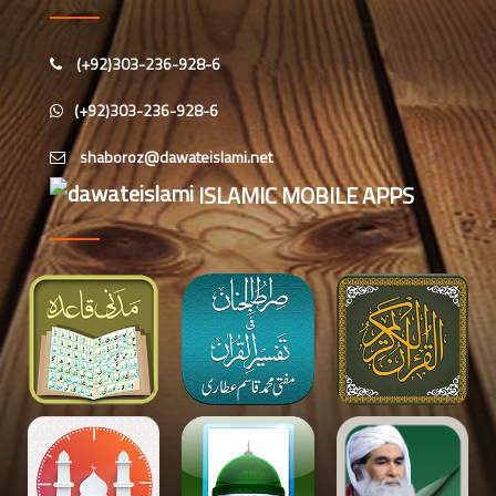
حیدرآباد میں شعبہ معاونت برائے
اسلامی بہنیں کا مدنی مشورہ
(+92)303-236-928-6
شعبہ معاونت برائے اسلامی بہنیں کا
(+92)303-236-928-6
مدنی مشورہ، دینی کاموں کے فروغ کے
لیے اہداف
ISLAMIC MOBILE APPS