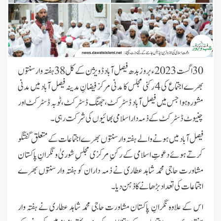
30 اگست 2023ء بروز بدھ فیصل آباد ڈویژن کے کل 38 ہفتہ وار سنتوں
بھرے اجتماع کی 4 رکنی مجلس کا مدنی مرکز فیضانِ مدینہ فیصل آباد میں مدنی
مشورہ ہوا جس میں فیصل آباد ڈسٹرکٹ، جھنگ ڈسٹرکٹ، ٹوبہ ڈسٹرکٹ اور
چنیوٹ ڈسٹرکٹ کے ذمہ دار اسلامی بھائیوں کی شرکت رہی۔
فیصل آباد میں ہونے والے ہفتہ وار سنتوں بھرے اجتماعات کے متعلق گفتگو
کرتے ہوئے دعوتِ اسلامی کے رکنِ مرکزی مجلسِ شوریٰ و نگرانِ پاکستان
مشاورت حاجی محمد شاہد عطاری نے ذمہ داران کو ہفتہ وار سنتوں بھرے
اجتماعات کی تعداد بڑھانےکا ذہن دیا۔
اس کے علاوہ نگرانِ پاکستان مشاورت حاجی محمد شاہد عطاری نے ہفتہ وار