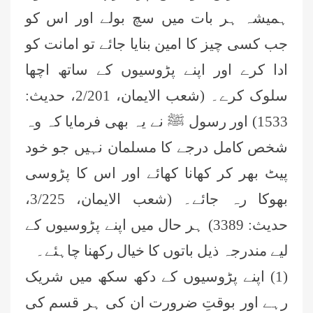
ہمیشہ ہر بات میں سچ بولے اور اس کو
جب کسی چیز کا امین بنایا جائے تو امانت کو
ادا کرے اور اپنے پڑوسیوں کے ساتھ اچھا
سلوک کرے۔ (شعب الایمان، 2/201، حدیث:
1533) اور رسول ﷺ نے یہ بھی فرمایا کہ وہ
شخص کامل درجے کا مسلمان نہیں جو خود
پیٹ بھر کر کھانا کھائے اور اس کا پڑوسی
بھوکا رہ جائے۔ (شعب الایمان، 3/225،
حدیث: 3389) ہر حال میں اپنے پڑوسیوں کے
لیے مندرجہ ذیل باتوں کا خیال رکھنا چاہئے۔
(1) اپنے پڑوسیوں کے دکھ سکھ میں شریک
رہے اور بوقتِ ضرورت ان کی ہر قسم کی