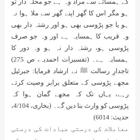
کے ہمسائے سے مراد وہ ہے جو محلہ دار تو
ہو مگر اس کا گھر اپنے گھر سے ملا ہوا نہ
ہو یا جو پڑوسی بھی ہو اور رشتہ دار بھی
وہ قریب کا ہمسایہ ہے اور وہ جو صرف
پڑوسی ہو، رشتہ دار نہ ہو وہ دور کا
ہمسایہ ہے۔ (تفسیرات احمدیہ، ص 275)
تاجدارِ رسالت ﷺ نے ارشاد فرمایا: جبرئیل
مجھے پڑوسی کے متعلق برابر وصیت کرتے
رہے، یہاں تک کہ مجھے گمان ہوا کہ
پڑوسی کو وارث بنا دیں گے۔ (بخاری، 4/104،
حدیث: 6014)
معاملات کی درستی عبادات کی درستی