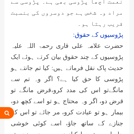
نعمت اچھا پڑوسی بھی ہے۔ پڑوسی سے
مراد وہ شخص ہے جو دوسروں کی بنسبت
قریب رہتا ہو۔
پڑوسیوں کے حقوق:
حضرت علامہ علی قاری رحمۃ اللہ علیہ
پڑوسیوں کے چند حقوق بیان کرتے ہوئے ایک
حدیث پاک نقل فرماتے ہیں: کیا تم جانتے ہو
پڑوسی کا حق کیا ہے؟ اگر وہ تم سے
مانگےتو اس کی مدد کرو،قرض مانگے تو
قرض دو، اگر وہ محتاج ہو تو اسے کچھ دو،
بیمار ہو تو عیادت کرو، مر جائے تو اس کے
جنازے کے ساتھ جاؤ، اسے کوئی خوشی