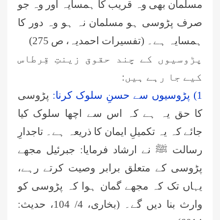
مسلمان بھی وہ قریب کا ہمسایہ اور وہ جو
صرف پڑوسی ہو مسلمان نہ ہو وہ دور کا
ہمسایہ ہے۔ (تفسیرات احمدیہ، ص 275)
پڑوسیوں کے چند حقوق زینتِ قِرطاس
کیے جا رہے ہیں:
1) پڑوسیوں سے حسنِ سلوک کرنا:
پڑوسی
کا حق یہ ہے کہ اس سے اچھا سلوک کیا
جائے کہ یہ تکمیلِ ایمان کا ذریعہ ہے۔ تاجدارِ
رسالت ﷺ نے ارشاد فرمایا: جبرئیل مجھے
پڑوسی کے متعلق برابر وصیت کرتے رہے،
یہاں تک کہ مجھے گمان ہوا کہ پڑوسی کو
وارث بنا دیں گے۔ (بخاری، 4/ 104، حدیث: