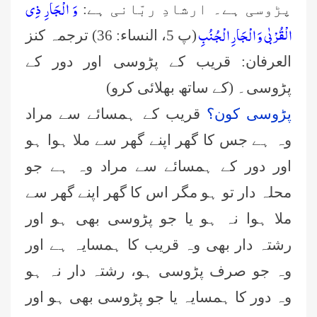
وَ الْجَارِ ذِی
پڑوسی ہے۔ ارشادِ ربّانی ہے:
الْقُرْبٰى وَ الْجَارِ الْجُنُبِ
(پ 5، النساء: 36) ترجمہ کنز
العرفان: قریب کے پڑوسی اور دور کے
پڑوسی۔ (کے ساتھ بھلائی کرو)
پڑوسی کون؟
قریب کے ہمسائے سے مراد
وہ ہے جس کا گھر اپنے گھر سے ملا ہوا ہو
اور دور کے ہمسائے سے مراد وہ ہے جو
محلہ دار تو ہو مگر اس کا گھر اپنے گھر سے
ملا ہوا نہ ہو یا جو پڑوسی بھی ہو اور
رشتہ دار بھی وہ قریب کا ہمسایہ ہے اور
وہ جو صرف پڑوسی ہو، رشتہ دار نہ ہو
وہ دور کا ہمسایہ یا جو پڑوسی بھی ہو اور