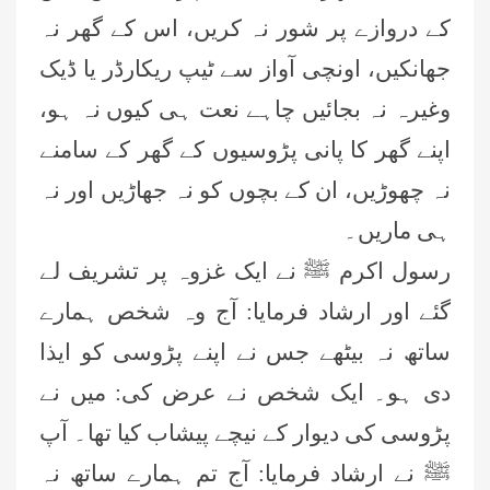
کے دروازے پر شور نہ کریں، اس کے گھر نہ
جھانکیں، اونچی آواز سے ٹیپ ریکارڈر یا ڈیک
وغیرہ نہ بجائیں چاہے نعت ہی کیوں نہ ہو،
اپنے گھر کا پانی پڑوسیوں کے گھر کے سامنے
نہ چھوڑیں، ان کے بچوں کو نہ جھاڑیں اور نہ
ہی ماریں۔
رسول اکرم ﷺ نے ایک غزوہ پر تشریف لے
گئے اور ارشاد فرمایا: آج وہ شخص ہمارے
ساتھ نہ بیٹھے جس نے اپنے پڑوسی کو ایذا
دی ہو۔ ایک شخص نے عرض کی: میں نے
پڑوسی کی دیوار کے نیچے پیشاب کیا تھا۔ آپ
ﷺ نے ارشاد فرمایا: آج تم ہمارے ساتھ نہ