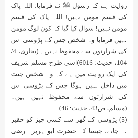
روایت ہے کہ رسول ﷺ نے فرمایا: اللہ پاک
کی قسم مومن نہیں! اللہ پاک کی قسم
مومن نہیں! سوال کیا گیا کہ کون لوگ مومن
نہیں فرمایا وہ شخص جس کے پڑوسی اس
کی شرارتوں سے محفوظ نہیں۔ (بخاری، 4/
104، حدیث: 6016)اسی طرح مسلم شریف
کی ایک روایت میں ہے کہ وہ شخص جنت
میں داخل نہیں ہوگا جس کے پڑوسی اس
کی شرارتوں سے محفوظ نہیں ہیں۔
(مسلم، ص43، حدیث: 46)
(5) پڑوسی کے گھر سے کسی چیز کو حقیر
نہ جانے، جیسا کہ حضرت ابو ہریرہ رضی