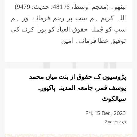
بیٹھو۔ (معجم اوسط، 6/ 481، حدیث: 9479)
اللہ کریم ہم سب پر رحم فرمائے اور ہم
سب کو جُملہ حقوق العباد کو پورا کرنے کی
توفیق عطا فرمائے۔ آمین
پڑوسیوں کے حقوق از بنت میاں محمد
یوسف قمر، جامعۃ المدینہ پاکپورہ
سیالکوٹ
Fri, 15 Dec , 2023
2 years ago