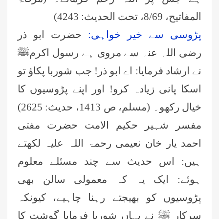
المفاتیح، 8/69، تحت الحدیث: 4243)
پڑوسی سے خیر خواہی:
حضرت ابو ذر
رضی اللہ عنہ سے مروی ہے رسول اکرمﷺ
نے ارشاد فرمایا: اے ابو ذر! جب شوربا پکاؤ تو
اسکا پانی زیادہ کرو! اور اپنے پڑوسیوں کا
خیال رکھو۔ (مسلم، ص 1413، حدیث: 2625)
مفسر شہیر حکیم الامت حضرت مفتی
احمد یار خان نعیمی رحمۃ اللہ علیہ لکھتے
ہیں: اس حدیث سے چند مسئلے معلوم
ہوئے: ایک یہ کہ معمولی سالن بھی
پڑوسیوں کو بھیجتے رہنا چاہيے، کیونکہ
سرکار ﷺ نے یہاں شوربا فرمایا گوشت کا