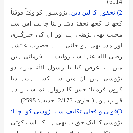
6014)
2) تحفوں کا لین دین:
پڑوسیوں کو وقتاً فوقتاً
کچھ نہ کچھ تحفۃً دیتے رہنا چاہیے اس سے
محبت بھی بڑھتی ہے اور ان کی خبرگیری
اور مدد بھی ہو جاتی ہے۔ حضرت عائشہ
رضی الله عنہا سے روایت ہے فرماتی ہیں
میں نے عرض کیا یا رسول اﷲ میرے دو
پڑوسی ہیں ان میں سے کسے ہدیہ دیا
کروں فرمایا: جس کا دروازہ تم سے زیادہ
قریب ہو۔ (بخاری، 2/173، حدیث: 2595)
3)قولی و فعلی تکلیف سے پڑوسی کو بچانا:
پڑوسی کا ایک حق یہ بھی ہے کہ اسے کوئی