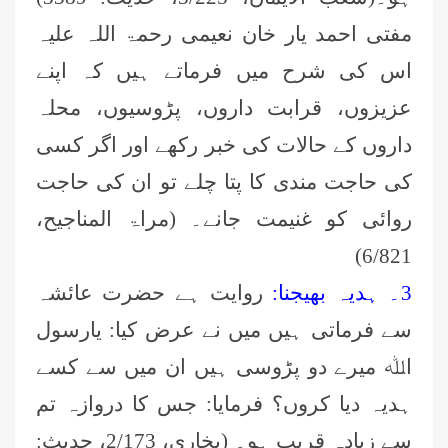
مفتی احمد یار خان نعیمی رحمۃ اللہ علیہ
اس کی شرح میں فرماتے ہیں کہ اپنے
عزیزوں، قرابت داروں، پڑوسیوں، محلہ
داروں کے حالات کی خبر رکھے اور اگر کسی
کی حاجت مندی کا پتا چلے تو ان کی حاجت
روائی کو غنیمت جانے۔ (مراۃ المناجیح،
6/821)
3۔ ہدیہ بھیجنا:
روایت ہے حضرت عائشہ
سے فرماتی ہیں میں نے عرض کیا: یارسول
اﷲ میرے دو پڑوسی ہیں ان میں سے کسے
ہدیہ دیا کروں؟ فرمایا: جس کا دروازہ تم
سے زیادہ قریب ہو۔ (بخاری، 2/173، حدیث: