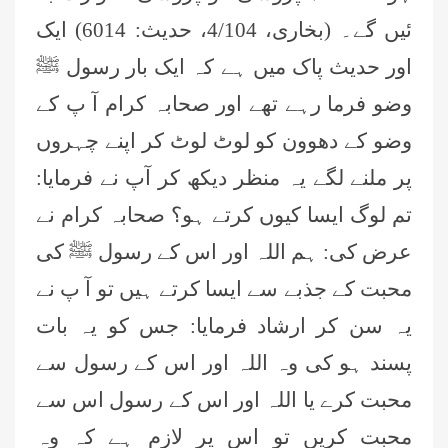
ئیں گے۔ (بخاری، 4/104، حدیث: 6014) ایک
اور حدیث پاک میں ہے کہ ایک بار رسول ﷺ
وضو فرما رہے تھے اور صحابہ کرام آ پ کے
وضو کے دھوون کو لوٹ لوٹ کر اپنے چہروں
پر ملنے لگے یہ منظر دیکھ کر آپ نے فرمایا:
تم لوگ ایسا کیوں کرتے ہو؟ صحابہ کرام نے
عرض کی: ہم اللہ اور اس کے رسول ﷺ کی
محبت کے جذبے سے ایسا کرتے ہیں تو آ پ نے
یہ سن کر ارشاد فرمایا: جس کو یہ بات
پسند ہو کی وہ اللہ اور اس کے رسول سے
محبت کرے یا اللہ اور اس کے رسول اس سے
محبت کریں تو اس پر لازم ہے کہ وہ