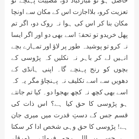
حاصل ہو تو مبارکباد دو، مصیبت پہنچے تو
تعزیت کرو، بلااجازت اس کے مکان سے اونچا
مکان بنا کر اس کی ہوا نہ روک دو، اگر تم
پھل خریدو تو تحفۃً اسے بھی دو اور اگر ایسا
نہ کرو تو پوشیدہ طور پر لاؤ اور تمہارے بچے
انہیں لے کر باہر نہ نکلیں کہ پڑوسی کے
بچوں کو رنج پہنچے گا۔ اپنی ہانڈی کے
دھویں سے اسے تکلیف نہ پہنچاؤ مگر یہ کہ
اسے بھی کچھ نہ کچھ بھجوا دو۔ کیا تم جانتے
ہو پڑوسی کا حق کیا ہے؟ اس ذات کی
قسم جس کے دستِ قدرت میں میری جان
ہے! پڑوسی کا حق وہی شخص ادا کر سکتا
ہے جس پر اللہ رحم فرمائے۔ (مرقاۃ