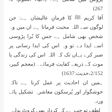
267)
آقا کریم ﷺ کا فرمانِ عالیشان ہے: جن
لوگوں سے اللہ محبت فرماتا ہے ان میں وہ
شخص بھی شامل ہے جس کا بُرا پڑوسی
اسے ايذا دے تو وہ اس کی ايذا رسانی پر
صبر کرے یہاں تک کہ اللہ اس کی زندگی يا
موت کے ذريعے کفايت فرمائے۔ (معجم کبیر،
2/152،حدیث:1637)
ہمیں ان احادیث پر عمل کرنا ہے تاکہ
خوشگوار اور پُرسکون معاشرہ تشکیل پائے
ورنہ
لطف تو جب ہے کہ کردار بھی کروٹ بدلے