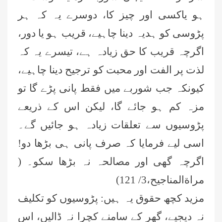
ہو یاکسی اور چیز کا، دوسرے یہ کہ ہر
پڑوسی کو ہدیہ دینا چاہیے، قریب ہو یا دور،
اگرچہ قریب کا حق زیادہ ہے، تیسرے یہ کہ
لذت پر الفت اور محبت کو ترجيح دینا چاہیے،
کیونکہ جب شوربے میں فقط پانی پڑے گا تو
مزہ کم ہو جائے گا، لیکن اس کے ذریعے
پڑوسیوں سے تعلقات زیادہ ہو جائیں گے۔
اسی لیے فرمایا کہ صرف پانی ہی بڑھا دو!
اگرچہ گھی اور مصالحہ نہ بڑھا سکو۔ (
مراةالمناجیح،3/ 121)
مزید کچھ حقوق یہ ہیں: پڑوسیوں کو تکلیف
نہ دیجیے، گھر کے سامنے کچرا نہ ڈالیں، اس