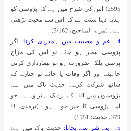
2595) اس کی شرح میں ہے کہ پڑوسی کو
ہدیہ دینا سنت ہے کہ اس سے محبت بڑھتی
ہے۔ (مراۃ المناجیح، 3/162)
4۔ غم و مصیبت میں ہمدردی کرنا:
اگر
پڑوسی بیمار ہو جائے تو اس کی مزاج
پرسی بلکہ ضرورت ہو تو تیمارداری کرنی
چاہیئے اور اگر وفات پا جائے تو جنازے کے
ساتھ شرکت کرے۔ حدیث پاک میں ہے:
پڑوسیوں میں اللہ کے نزدیک بہتر وہ ہے جو
اپنے پڑوسی کا خیر خواہ ہو۔ (ترمذی، 3/
379، حدیث: 1951)
5۔ اپنے شر سے بچانا:
حدیث پاک میں ہے: