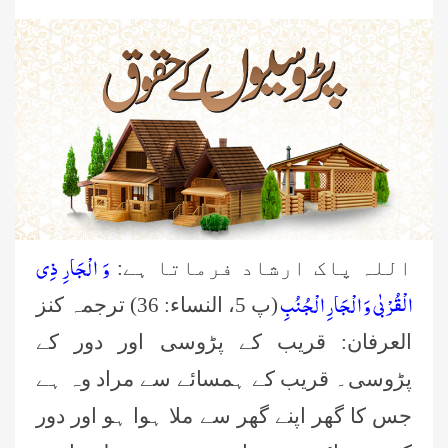
وَ الْجَارِ ذِی
اللہ پاک ارشاد فرماتا ہے:
الْقُرْبٰى وَ الْجَارِ الْجُنُبِ
(پ 5، النساء: 36) ترجمہ کنز
العرفان: قریب کے پڑوسی اور دور کے
پڑوسی۔ قریب کے ہمسائے سے مراد وہ ہے
جس کا گھر اپنے گھر سے ملا ہوا ہو اور دور