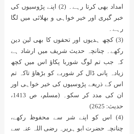
امداد بھی کرتا رہے۔ (2) اپنے پڑوسیوں کی
خبر گیری اور خیر خواہی و بھلائی میں لگا
رہے۔
(3) کچھ ہدیوں اور تحفوں کا بھی لین دین
رکھے۔ چنانچہ حدیث شریف میں ارشاد ہے
کہ جب تم لوگ شوربا پکاؤ اس میں کچھ
زیادہ پانی ڈال کر شوربے کو بڑھاؤ تاکہ تم
اس کے ذریعے پڑوسیوں کی خیر خواہی اور
ان کی مدد کر سکو۔ (مسلم، ص 1413،
حدیث: 2625)
(4) اس کو اپنے شر سے محفوظ رکھے،
چنانچہ حضرت ابو ہریرہ رضی اللہ عنہ سے