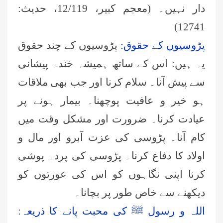
دار نہیں۔ (معجم کبیر، 12/119، حدیث:
12741)
پڑوسیوں کے حقوق:
پڑوسیوں کے چند حقوق
یہ ہیں: اس کے ساتھ ہمیشہ خندہ پیشانی
سے پیش آنا۔ سلام کرنا اور جب بھی ملاقات
ہو خیر و عافیت پوچھنا۔ بیمار ہونے پر
عیادت کرنا۔ ضرورت اور مشکل وقت میں
کام آنا۔ پڑوسی کی عزت آبرو اور مال و
اولاد کا دفاع کرنا۔ پڑوسی کی پردہ پوشی
کرنا اپنی نگاہوں کو اس کی عورتوں کو
دیکھنے سے خاص طور پر بچانا۔
اللہ و رسول ﷺ کی محبت پانے کا ذریعہ: