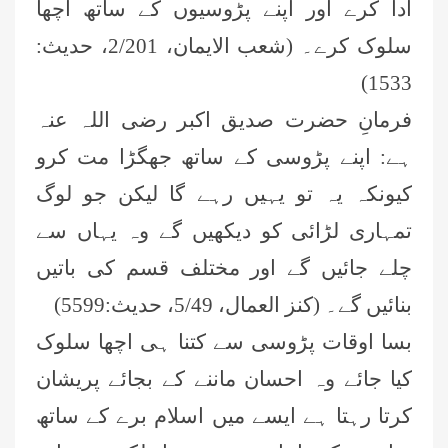
ادا کرے اور اپنے پڑوسیوں کے ساتھ اچھا
سلوک کرے۔ (شعب الایمان، 2/201، حدیث:
1533)
فرمانِ حضرت صدیق اکبر رضی اللہ عنہ
ہے: اپنے پڑوسی کے ساتھ جھگڑا مت کرو
کیونکہ یہ تو یہیں رہے گا لیکن جو لوگ
تمہاری لڑائی کو دیکھیں گے وہ یہاں سے
چلے جائیں گے اور مختلف قسم کی باتیں
بنائیں گے۔ (کنز العمال، 5/49، حدیث:5599)
بسا اوقات پڑوسی سے کتنا ہی اچھا سلوک
کیا جائے وہ احسان ماننے کے بجائے پریشان
کرتا رہتا ہے ایسے میں اسلام برے کے ساتھ