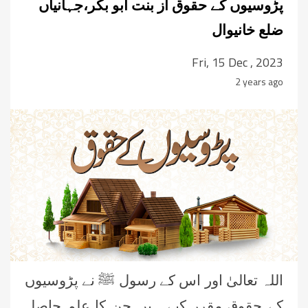
پڑوسیوں کے حقوق از بنت ابو بکر،جہانیاں
ضلع خانیوال
Fri, 15 Dec , 2023
2 years ago
اللہ تعالیٰ اور اس کے رسول ﷺ نے پڑوسیوں
کے حقوق مقرر کیے ہیں جن کا علم حاصل