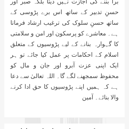
برا بننے کی اجازت نہیں دیتا بلکہ صبر اور
حسنِ تدبیر کے ساتھ اس برے پڑوسی کے
ساتھ حسنِ سلوک کی ترغیب ارشاد فرماتا
ہے۔ معاشرے کو پرسکون اور امن و سلامتی
کا گہوارہ بنانے کے لیے پڑوسیوں کے متعلق
اسلام کے احکامات پر عمل کیا جائے تو ہر
ایک اپنی عزت آبرو اور جان و مال کو
محفوظ سمجھنے لگے گا۔ اللہ تعالیٰ سے دعا
ہے کہ ہمیں اپنے پڑوسیوں کا حق ادا کرنے
والا بنائے۔ آمین