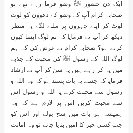
ایک دن حضور ﷺ وضو فرما رہے تھے تو
صحابہ کرام آپ کے وضو کے دھوون کو لوٹ
لوٹ کر اپنے چہروں پر ملنے لگے یہ منظر
دیکھ کر آپ نے فرمایا کہ تم لوگ ایسا کیوں
کرتے ہو؟ صحابہ کرام نے عرض کی کہ ہم
لوگ اللہ کے رسول ﷺ کی محبت کے جذبے
میں یہ کر رہے ہیں یہ سن کر آپ نے ارشاد
فرمایا کہ جسے یہ بات پسند ہو کہ وہ اللہ و
رسول سے محبت کرے یا اللہ و رسول اس
سے محبت کریں اس پر لازم ہے کہ وہ
ہمیشہ ہر بات میں سچ بولے اور اس کو
جب کسی چیز کا امین بنایا جائے تو وہ امانت