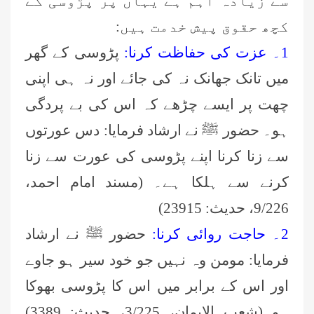
سے زیادہ اہم ہے یہاں پر پڑوسی کے
کچھ حقوق پیش خدمت ہیں:
1۔ عزت کی حفاظت کرنا:
پڑوسی کے گھر
میں تانک جھانک نہ کی جائے اور نہ ہی اپنی
چھت پر ایسے چڑھے کہ اس کی بے پردگی
ہو۔ حضور ﷺ نے ارشاد فرمایا: دس عورتوں
سے زنا کرنا اپنے پڑوسی کی عورت سے زنا
کرنے سے ہلکا ہے۔ (مسند امام احمد،
9/226، حدیث: 23915)
2۔ حاجت روائی کرنا:
حضور ﷺ نے ارشاد
فرمایا: مومن وہ نہیں جو خود سیر ہو جاوے
اور اس کے برابر میں اس کا پڑوسی بھوکا
ہو۔(شعب الایمان، 3/225، حدیث: 3389)