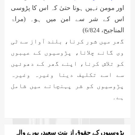
اور مومن نہیں ہوتا حتیٰ کہ اس کا پڑوسی
اس کے شر سے امن میں ہو۔ (مراۃ
المناجیح، 6/824)
گھر میں شور کرنا، بلند آواز سے ٹی
وی گانے چلانا، پڑوسیوں کے عیبوں
کو تلاش کرنا، اپنے گھر کے دھوئیں
سے اسے تکلیف دینا وغیرہ وغیرہ
پڑوسیوں کو شر پہنچانے میں شامل
ہے۔
پڑوسیوں کے حقوق از بنت سعید، بورے والہ