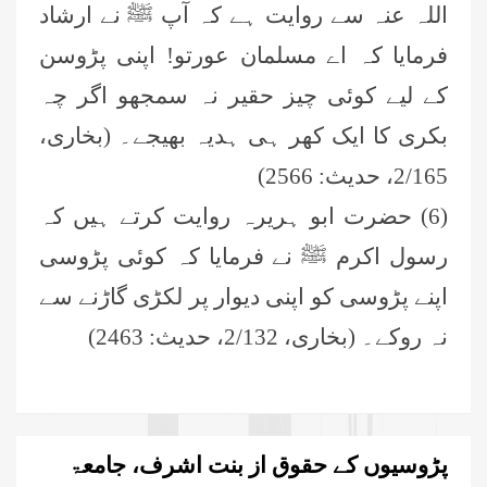
اللہ عنہ سے روایت ہے کہ آپ ﷺ نے ارشاد
فرمایا کہ اے مسلمان عورتو! اپنی پڑوسن
کے لیے کوئی چیز حقیر نہ سمجھو اگر چہ
بکری کا ایک کھر ہی ہدیہ بھیجے۔ (بخاری،
2/165، حدیث: 2566)
(6) حضرت ابو ہریرہ روایت کرتے ہیں کہ
رسول اکرم ﷺ نے فرمایا کہ کوئی پڑوسی
اپنے پڑوسی کو اپنی دیوار پر لکڑی گاڑنے سے
نہ روکے۔ (بخاری، 2/132، حدیث: 2463)
پڑوسیوں کے حقوق از بنت اشرف، جامعۃ