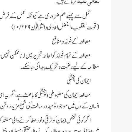
تعالٰی علیہ
فرماتے ہیں۔
عمل سے پہلے علم ضروری ہے کیونکہ عمل کے فرض ہ
(قوت القلوب ، الفضل الحادی والثلاثون ۱۰/۲۲۹ )
مطالعہ کے فوائد و منافع
مطالعہ کے تمام فوائد کو احاطہ تحریرمیں لانا ممکن نہیں
مطالعہ کے لیے رغبت و تحریک پیدا کی جاسکے۔
ایمان کی پختگی
مطالعہ ایمان کی مضبوطی و پختگی کا باعث ہے، مگر یہ ا
انسان کے دل میں موجود توحیدو رسالت کی شمع مزید روشن 
اگر کوئی شخص ایمان کو ترقی و نور عطا کرنے والی مستند ک
میں اضافہ ہوتا ہے، اور مطالعہ کرنے والا حقیقی مسلمان بنتا