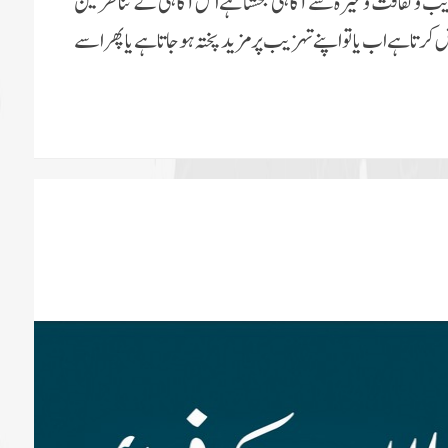
ب و ثقافت وغیرہ سے آگاہی بخشتا ہے اس آگاہی کے تناظر مین
ش کرتا ہے اب یا تو اپنے تہزیب پر مزید پختہ ہوجاتا ہے یا پھر اسے