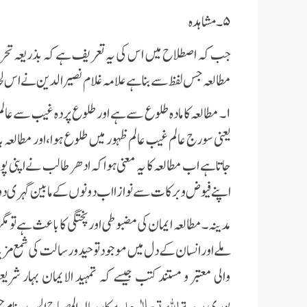
۵
۔ مشاہدہ
جب کہ اصطلاح میں اس کی یہ تعریف ہے کہ بذریعہ تحریر م
مطالعہ جس لفظ سے بنا ہے علامہ غلام نصیر الدین نے اس ل
۱
۔ مطالعہ کا مادہ طلوع سے ہے اور طلوع پردہ غیب سے عالم 
یعنی سورج عالم غیب عالم ظہور میں طلوع ہوا، اور مطالعہ ب
جاتاہے اب مطالعہ کا یہ معنی ہوا کہ ادھر طالب نے اپنی
اپنے فیوض و برکات سے نوازا اب دونوں کے مابین گہری دو
مدینہ۔مطالعہ ایمان کی مضبوطی اور پختگی کا باعث ہے تو م
ملے اور انسان کے دل میں موجود توحید ور سالت کی شمع مزی
والی معتبر و مستند کتب جیسے کہ تمہید الایمان بہار ش
رحمۃ اللہ تعالٰی علیہ