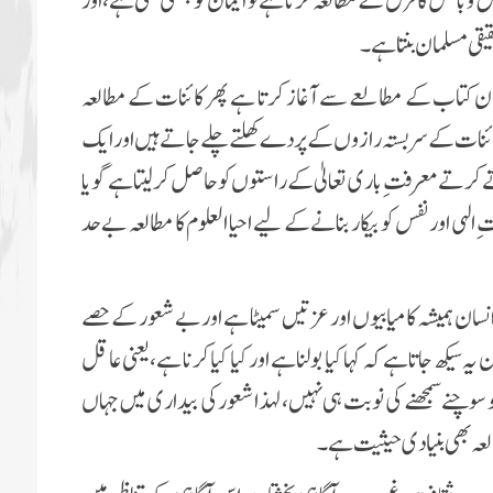
حق و باطل کافرق کے مطالعہ کرتا ہے تو ایمان کو پختگی ملتی ہے، اور
قی مسلما ن بنتا ہے۔
ان کتاب کے مطالعے سے آغاز کرتا ہے پھر کائنات کے مطالعہ
کائنات کے سربستہ رازوں کے پردے کھلتے چلے جاتے ہیں اور ایک
کرتے معرفتِ باری تعالیٰ کے راستوں کو حاصل کرلیتا ہے گویا
ی اور نفس کو بیکار بنانے کے لیے احیا العلوم کا مطالعہ بے حد
سان ہمیشہ کا میابیوں اور عزتیں سمیٹا ہے اور بے شعور کے حصے
 سیکھ جاتا ہے کہ کہا کیا بولنا ہے اور کیا کیا کرنا ہے، یعنی عاقل
 سوچنے سمجھنے کی نوبت ہی نہیں، لہذا شعور کی بیداری میں جہاں
طالعہ بھی بنیادی حیثیت ہے۔