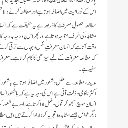
پوری
کا رسالہ المصباح الجدید بنام 
اس کے نورانیت میں اضافہ ہوتا ہے اور مطالعہ کرنے والا حقی
مطالعہ حصولِ معرفت کا ذریعہ ہے یہ حقیقت ہے کہ انس
مشاہدہ کی طرف متوجہ ہوتا ہے اور پھر اس پر درجہ بدرجہ 
وقت آتا ہے کہ انسان معرفتِ نفس و جہاں سے ترقی کرتے 
کہ مطالعہ معرفت کے لیے سیڑھی کا کام کرتا ہے۔معرفتِ الہ
مفید ہے۔
مدینہ، مطالعہ سے عقل وشعور میں اضافہ ہوتا ہے باشعور ان
اکثر ناکامی و ذلت آتی ہے اس کی وجہ یہ ہے کہ باشعور انسان یہ
انسان سوچ سمجھ کر قول وفعل ادا کرتا ہے، اور بے شعور کو
دیگر عوامل جیسے مشاہدہ و تجربہ کردار ادا کرتے ہیں وہیں م