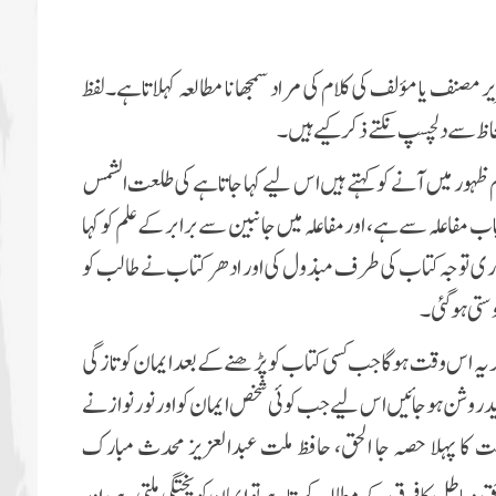
صنف یا مؤلف کی کلام کی مراد سمجھانا مطالعہ کہلاتا ہے۔لفظ
حاظ سے دلچسپ نکتے ذکر کیے ہیں۔
ظہور میں آنے کو کہتے ہیں اس لیے کہا جاتا ہے کی
طلعت الشمس
اب مفاعلہ سے ہے، اور مفاعلہ میں جانبین سے برابر کے علم کو کہا
 پوری توجہ کتاب کی طرف مبذول کی اور ادھر کتاب نے طالب کو
ستی ہوگئی۔
گر یہ اس وقت ہوگا جب کسی کتاب کو پڑھنے کے بعد ایمان کو تازگی
د روشن ہوجائیں اس لیے جب کوئی شخص ایمان کو اور نور نواز نے
ریعت کا پہلا حصہ جا الحق، حافظ ملت عبدالعزیز محدث مبارک