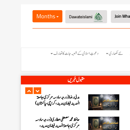
عبدالرؤف (درجہ سابعہ جامعۃ المدینہ
فیضان بغداد ،کراچی،پاکستان)
Months
Dawateislami
عبد الرسول (درجہ خامسہ مرکزی جامعۃ
المدینہ فیضان مدینہ ،کراچی ،پاکستان)
مدنی رضا(درجہ سادسہ مرکز ی جامعۃ
نئے لکھاری
دعوتِ اسلامی کے شعبہ جات کا تعارف
المدینہ فیضان مدینہ ،کراچی،پاکستان)
حافظ محمد مصطفٰی عطاری (درجہ سادسہ
مقبول خبریں
مرکزی جامعۃالمدينہ فیضان مدینہ،
کراچی،پاکستان)
ابو برہان عبدالرحمن عطاری (درجہ
رابعہ جامعۃالمدینہ فیضان رضا
،لاہور،پاکستان)
عبدالمقیم (درجہ سابعہ مرکزی
جامعۃالمدینہ فیضان بغداد،