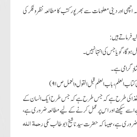
 اچھی اور دینی معلومات سے بھرپور کتب کا مطالعہ نظرو فکر کی
 ہوگا ، گویا جس کی انتہا نہیں۔
شادِ گرامی ہے۔
کتاب العلم، باب العلم قبل القول والعمل ص ۹۱)
ال غذا کی طرح ہے کہ جس طرح ہے کہ جس طرح ایک انسان کے
اسے سیکھنے اور اس پر عمل کر نے کے لیے مطالعہ ضروری ہے،
رحمۃ اللہ
 ضروری ہے، جیسا کہ حضرت سیدنا شیخ ابو طالب مکی