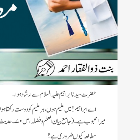
حضرت سیدنا ابراہیم علیہ السلام سے ارشاد ہوا۔
اے ابراہیم ! میں علیم ہوں، ہر علیم کو دوست رکھتا
میرا محبوب ہے۔(جامع بیان العلم وفضلہ ، ص ۷۰۔ حدیث ۲۱۲)
مطالعہ کیوں ضروری ہے ؟