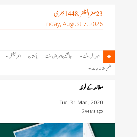
صفر المظفر
ہجری
, 1448
23
Friday, August 7, 2026
امیرِ اہلِ سنّت
جانشین امیر اہل سنت
پاکستان
انٹرنیشنل
علمی مقالہ جات
مطالعہ کے فوائد
Tue, 31 Mar , 2020
6 years ago