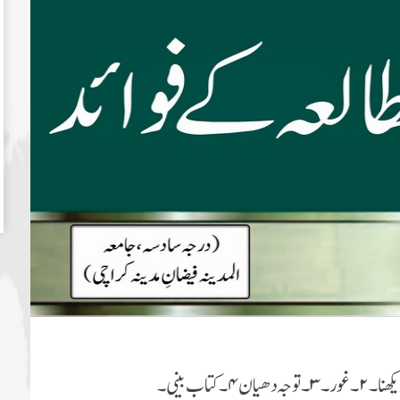
کھنا۔
۲
۔غور۔
۳
۔ توجہ دھیان
۴
۔ کتاب بینی ۔