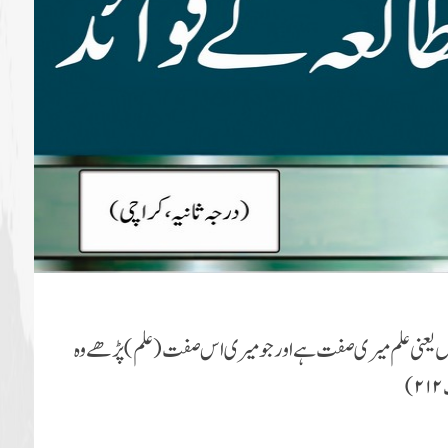
 ہوں یعنی علم میری صفت ہے اور جو میری اس صفت (علم) پڑھے وہ