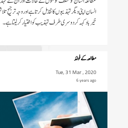
مطالعہ انسان کو مختلف قوموں کے حالات اور ان کے تہذی
انسان اپنی دیگر تہذیبوں کا تقابل کرتا ہے اور وجہ ترجیح تلا
خیر باد کہہ کر دوسری طرف تہذیب کو اختیار کرلیتا ہے۔
مطالعہ کے فوائد
Tue, 31 Mar , 2020
6 years ago