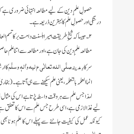
حصولِ علم ِ دین کے لیے مطالعہ انتہائی ضروری ہے کہ
درستگی اور حصولِ علم کا بہترین ذریعہ ہے۔
۲۔ جیسا کہ شیخِ طریقت امیر اہلسنت دامت برکاتہم العالیہ فرماتے ہیں:
مطالعہ علمِ دین کی جان ہے، اور مطالعہ سے اتنا علم حاصل
صلَّی اللہ تعالٰی ع لیہ واٰلہٖ وسلَّم
سرکارِ مدینہ
کا ار
انما العلمہ بالتعلمہ
، یعنی علم سیکھنے سے ہی آتا ہے۔(بخاری 
لہذا جس علم سے ہر وقت واسطہ پڑتا ہے اس کی مث
لیے غذا لازمی ہے، اسی طرح جس علم سے اس کا تعلق ہے 
کیونکہ عمل کی کیفیت جاننے سے پہلے اس کا علم ہونا بھی