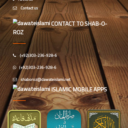
تعارف
Contact us
شعبہ ماہنامہ خواتین کا مختصر تعارف
CONTACT TO SHAB-O-
ROZ
اسپیشل پرسنز ڈیپارٹمنٹ دعوت
اسلامی کاتعارف
(+92)303-236-928-6
چائنیز لینگوئج ڈیپارٹمنٹ
(+92)303-236-928-6
دارالمدینہ کاتعارف
ISLAMIC MOBILE APPS
اطراف پرواکابینہ میں مدنی مشوروں
کاانعقاد