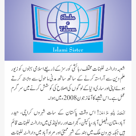
شعبہ دارالسنہ للبنات مختلف رہائشی کورسزکے ذریعےاسلامی بہنوں کو زیور
علم دین سے آراستہ کرنے کے سا تھ ساتھ مدنی ما حول سے وابستہ کرتے
ہوئے اپنی اور ساری دنیا کے لوگوں کی اصلاح کی کوشش کرنے میں سرگرم
عمل ہے۔ اس شعبے کا آغاز جون 2008ء میں ہوا۔
لِلّٰہِ
اَلْحَمْدُ
! اس وقت پاکستان کے سات شہروں کراچی، حیدر
عَزَّ وَجَلَّ
آباد،ملتان ، فیصل آباد، پاکپتن، گجرات اور راولپنڈی میں دار السنہ للبنات قائم
ہیں جبکہ بیرون ملک میں ہند کے شہر ممبئی اور مراد آباد میں دارالسنہ للبنات