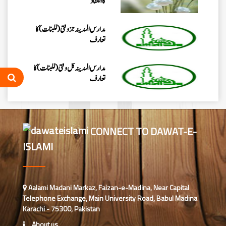
کاانعقاد
مدارس المدینہ جزوقتی (للبنات) کا
تعارف
مدارس المدینہ کل وقتی(للبنات)کا
تعارف
شعبہ مُدَرِّسہ کورس(للبنات) کا
تعارف
CONNECT TO DAWAT-E-
ISLAMI
مدرسۃ المدینہ کورسز(للبنین) کا
تعارف
مدارس المدینہ جز وقتی( للبنین)کا
Aalami Madani Markaz, Faizan-e-Madina, Near Capital
تعارف
Telephone Exchange, Main University Road, Babul Madina
Karachi - 75300, Pakistan
مدارس المدینہ کل وقتی(للبنین) کا
About us