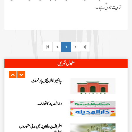
تربیت ہوتی ہے۔
مدارس المدینہ کل وقتی(للبنین) کا
تعارف
شعبہ ماہنامہ خواتین کا مختصر تعارف
1
اسپیشل پرسنز ڈیپارٹمنٹ دعوت
مقبول خبریں
اسلامی کاتعارف
چائنیز لینگوئج ڈیپارٹمنٹ
دارالمدینہ کاتعارف
اطراف پرواکابینہ میں مدنی مشوروں