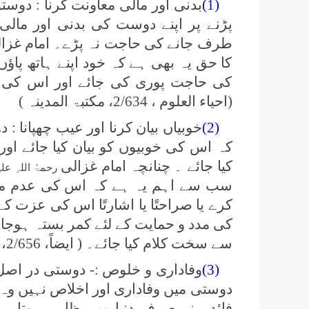
(1)
بدنی اور مالی معاونت کرنا : دو
پڑنے پر اپنے دوست کی بدنی اور مال
طرف جانے کی حاجت نہ پڑے۔ امام غزا
کا حق یہ بھی ہے کہ خود اپنے ہاتھ پا
کی حاجت پوری کی جائے اور اس کی حا
(احیاء العلوم ، 2/634، مکتبۃ المدینہ )
(2)
خوبیاں بیان کرنا اور عیب چھپانا
کہ اس کی خوبیوں کو بیان کیا جائے او
کیا جائے ۔ چنانچہ امام غزالی
رحمۃُ اللہِ عل
سب سے اہم یہ ہے کہ اس کی عدم مو
کرے یا صراحتًا یا اشارتًا اس کی عزت کے
کی مدد و حمایت کے لئے کمر بستہ ہوجائ
سے سخت کلام کیا جائے۔ ( ایضاً، 2/656، مکتبۃ المدینہ )
(3)
وفاداری و خلوص :- دوستی در اصل
دوستی میں وفاداری اور اخلاص نہیں و
فائدہ نہ صرف دنیا میں ظاہر ہوتا ہ