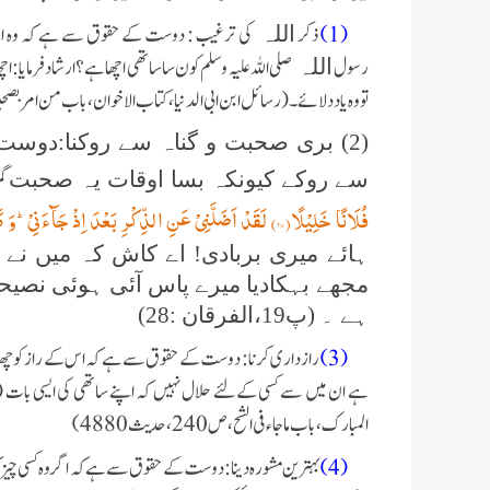
(1)
ذکر
کی ترغیب : دوست کے حقوق سے ہے کہ وہ اپ
اللہ
رسول
صلی اللہ علیہ وسلم کون سا ساتھی اچھا ہے؟ارشاد فرمایا: 
اللہ
تو وہ یاد دلائے۔ (رسائل ابن ابی الدنیا،کتاب الاخوان،باب من امر بصحبتہ و رغب ف
(2) بری صحبت و گناہ سے روکنا:دو
گم
سے روکے کیونکہ بسا اوقات یہ صحبت
فُلَانًا خَلِیْلًا(۲۸) لَقَدْ اَضَلَّنِیْ عَنِ الذِّكْرِ بَعْدَ اِذْ جَآءَنِیْؕ-وَ كَانَ الشَّیْطٰنُ لِلْاِنْسَانِ خَذُوْلًا(۲۹)﴾
ہائے میری بربادی! اے کاش کہ میں نے 
مجھے بہکادیا میرے پاس آئی ہوئی نصیحت
ہے ۔ (پ19،الفرقان :28)
(3)
راز داری کرنا: دوست کے حقوق سے ہے کہ اس کے راز کو چھپائے ک
ہے ان میں سے کسی کےلئے حلال نہیں کہ اپنے ساتھی کی ایسی بات (لو
المبارک، باب ما جاء فی الشح، ص 240 ، حدیث 4880)
(4)
بہترین مشورہ دینا:دوست کے حقوق سے ہے کہ اگر وہ کسی چیز کہ 