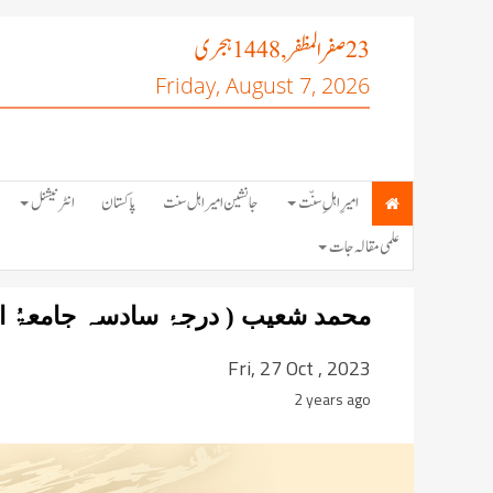
صفر المظفر
ہجری
, 1448
23
Friday, August 7, 2026
امیرِ اہلِ سنّت
جانشین امیر اہل سنت
پاکستان
انٹرنیشنل
علمی مقالہ جات
محمد شعیب ( درجۂ سادسہ جامعۃُ
کراچی، پاکستان)
Fri, 27 Oct , 2023
2 years ago