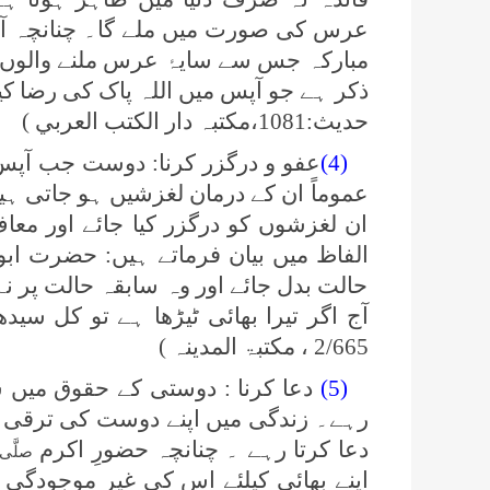
عرس کی صورت میں ملے گا۔ چنانچہ 
مبارکہ جس سے سایۂ عرس ملنے والوں 
حدیث:1081،مکتبہ دار الکتب العربي )
(4)
عفو و درگزر کرنا: دوست جب آپس
عموماً ان کے درمان لغزشیں ہو جاتی ہی
ان لغزشوں کو درگزر کیا جائے اور معا
الفاظ میں بیان فرماتے ہیں: حضرت ابو
حالت بدل جائے اور وہ سابقہ حالت پر ن
آج اگر تیرا بھائی ٹیڑھا ہے تو کل سید
2/665 ، مکتبۃ المدینہ )
(5)
دعا کرنا : دوستی کے حقوق میں س
رہے۔ زندگی میں اپنے دوست کی ترقی کی
دعا کرتا رہے ۔ چنانچہ حضورِ اکرم
صلَّی 
اپنے بھائی کیلئے اس کی غیر موجودگی م