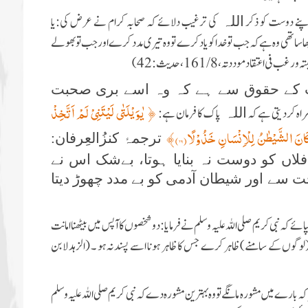
نے دوست کو ذکر
کی ترغیب دلائے کہ صحابہ کرام نے عرض کی:یا
اللہ
اچھا ساتھی وہ ہے کہ جب تو خدا کو یاد کرے تو وہ تیری مدد کرے اور جب تو بھولے
ی اعتقاد موددتہ،161/8،حدیث:42)
ست کے حقوق سے ہے کہ وہ اسے بری صحبت
﴿
یٰوَیْلَتٰى لَیْتَنِیْ لَمْ اَتَّخِذْ
راہ کردیتی ہے کہ
پاک کا فرمان ہے:
اللہ
ترجمۂ کنزُالعِرفان:
فلاں کو دوست نہ بنایا ہوتا، بےشک اس نے
 سے اور شیطان آدمی کو بے مدد چھوڑ دیتا
ہ نبی کریم صلی اللہ علیہ وسلم نے فرمایا:دو شخصوں کا آپس میں بیٹھنا امانت
گوں کے سامنے) ظاہر کرے جس کا ظاہر ہونا اسے پسند نہ ہو ۔ (الزہد لابن
بارے میں مشورہ مانگے تو وہ بہترین مشورہ دے کہ نبی کریم صلی اللہ علیہ وسلم