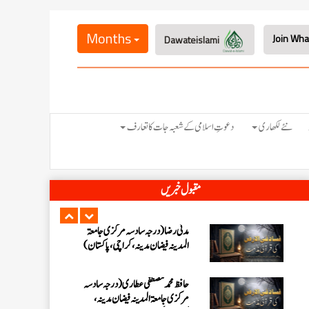
عبدالرؤف (درجہ سابعہ جامعۃ المدینہ
فیضان بغداد ،کراچی،پاکستان)
Months
Dawateislami
عبد الرسول (درجہ خامسہ مرکزی جامعۃ
المدینہ فیضان مدینہ ،کراچی ،پاکستان)
نئے لکھاری
دعوتِ اسلامی کے شعبہ جات کا تعارف
مدنی رضا(درجہ سادسہ مرکز ی جامعۃ
المدینہ فیضان مدینہ ،کراچی،پاکستان)
حافظ محمد مصطفٰی عطاری (درجہ سادسہ
مقبول خبریں
مرکزی جامعۃالمدينہ فیضان مدینہ،
کراچی،پاکستان)
ابو برہان عبدالرحمن عطاری (درجہ
رابعہ جامعۃالمدینہ فیضان رضا
،لاہور،پاکستان)
عبدالمقیم (درجہ سابعہ مرکزی
جامعۃالمدینہ فیضان بغداد،