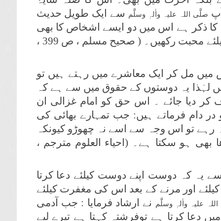
آپ
سے ایک طویل حدیث
صلَّی اللہ علیہ واٰلہٖ وسلَّم
کا ذکر ہے اس میں دو ایسے اشخاص کا بھی
ذکر ہے جو آپس میں اللہ پاک کی رضا کیلئے محبت رکھیں۔ ( صحیح مسلم ، ص 399 ،
 میں مل کر ایک معاشرے میں رہتے ہیں تو
ں لہٰذا یہ دوستوں کے حقوق میں سے ہے کہ
ف کر دیا جائے ۔ اس حق کو امام غزالی ان
 در دام فرماتے ہیں: جب تمہارے بھائی کی
ہ رہے تو اس وجہ سے اسے نہ چھوڑو کیونکہ
ھا بھی ہو سکتا ہے۔ (احیاء العلوم مترجم ،
ے یہ کہ دوست اپنے دوست کیلئے دعا کرتا
لئے اور مرنے کے بعد اس کی مغفرت کیلئے
نے ارشاد فرمایا : جب آدمی
اللہ علیہ واٰلہٖ وسلَّم
یں دعا کرتا ہے توفرشتہ کہتا ہے تیرے لیے