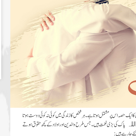
ا ایک حصہ اس پر مشتمل ہوتا ہے۔ ہر شخص کا زندگی میں کوئی نہ کوئی دوست ہوتا
پاک کی بڑی نعمت ہیں ۔جس طرح والدین اور اولاد کے کچھ حقوق ہوتے
للہ
ے جا رہے ہیں: