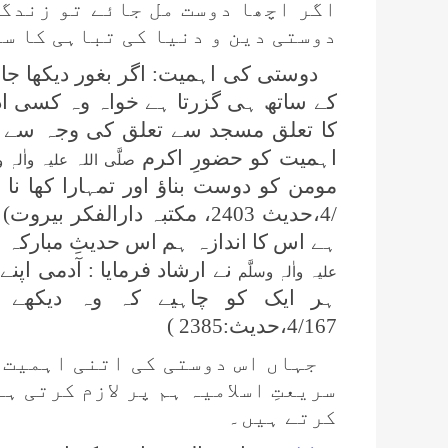
اگر اچھا دوست مل جائے تو زندگی
دوستی دین و دنیا کی تباہی کا سب
دوستی کی اہمیت: اگر بغور دیکھا جائ
کے ساتھ ہی گزرتا ہے خواہ وہ کسی اد
کا تعلق مسجد سے تعلق کی وجہ سے 
اہمیت کو حضورِ اکرم
صلَّی اللہ علیہ واٰلہٖ و
/4،حدیث 2403، مکتبہ دارالفکر
ہے اس کا اندازہ ہم اس حدیثِ مبارکہ 
نے ارشاد فرمایا : آدمی اپن
علیہ واٰلہٖ وسلَّم
ہر ایک کو چاہیے کہ وہ دیکھے
4/167،حدیث:2385 )
جہاں اس دوستی کی اتنی اہمیت 
سریعتِ اسلامیہ ہم پر لازم کرتی ہ
کرتے ہیں۔