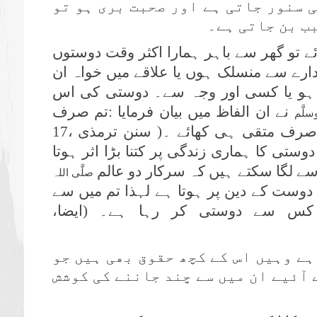
 سنور جاتی ہے اور صحبت بری ہو تو
ب بن جاتی ہے۔
ے تو گھر سے باہر ہمارا اکثر وقت دوستوں
ارے سے منسلک ہوں یا علاقے میں خواہ ان
ہو یا کسی اور وجہ سے۔ دوستی کی اس
نے ان الفاظ میں بیان فرمایا :تم صرف
سلَّم
مومن کو دوست بناؤ اور تمہارا کھا نا صرف متقی ہی کھائے ۔( سنن ترمذی ،17
 بیروت) دوستی کا ہماری زندگی پر کتنا بڑا اثر ہوتا
سے لگا سکتے ہیں کہ سرکار دو عالم
صلَّی اللہ
ے دوست کے دین پر ہوتا ہے لہذا تم میں سے
 کس سے دوستی کر رہا ہے۔ (ایضا،
ہے وہیں اس کے کچھ حقوق بھی ہیں جو
ے آئیے ان میں سے چند جاننے کی کوشش