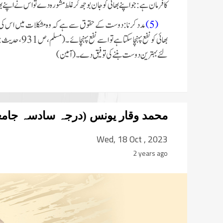
کا فرمان ہے:جو اپنے بھائی کو جان بوجھ کر غلط مشورہ دے تو اس نے اپنے بھائی کے ساتھ
(5)
مدد کرنا :دوست کے حقوق سے ہے کہ وہ مشکلات میں اس کی مدد 
بھائی کو نفع پہنچا سکتا ہے تو اسے نفع پہنچائے ۔(مسلم،ص 931،حدیث:5731)
لئے بہترین دوست بننے کی توفیق دے
۔(آمین)
محمد وقار یونس (درجہ سادسہ جامعۃُ
کراچی، پاکستان)
Wed, 18 Oct , 2023
2 years ago