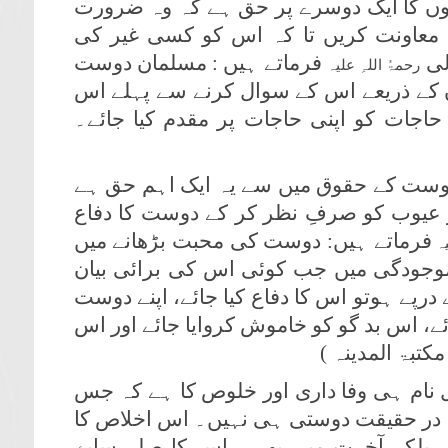
ستوں کا ایک دوسرے پر حق ہے کہ وہ ضرورت
ی معاونت کریں تا کہ اس کو کسی غیر کی
لی
فرماتے ہیں : مسلمان دوست
رحمۃُ اللہِ علیہ
ؤں کے ذریعے اس کے سوال کرنے سے پہلے اس
جات کو اپنی حاجات پر مقدم کیا جائے۔
 : دوست کے حقوق میں سے یہ ایک اہم حق ہے
ر عیوب کو صرفِ نظر کر کے دوست کا دفاع
فرماتے ہیں: دوست کی محبت بڑھانے میں
یہ
جودگی میں جب کوئی اس کی برائی بیان
 درپے ہوتو اس کا دفاع کیا جائے، اپنے دوست
ے، اس بد گو کو خاموش کروایا جائے اور اس
 نام ہی وفا داری اور خلوص کا ہے کہ جس
ہ در حقیقت دوستی ہی نہیں۔ اس اخلاص کا
ے بلکہ آخرت میں بھی۔ اس کا صلہ سایۂ