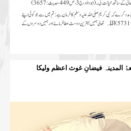
 خیانت کی۔(ابو داؤد،ج 3 ،ص 449 ،حدیث:3657)
کرے کہ نبی کریم صلی اللہ علیہ وسلم کا فرمان ہے: تم میں سے جو کوئی اپنے
تعالی ہمیں بہترین دوست عطا فرمائے
اور ہمیں دوسروں کے
اللہ
 المدینہ فیضانِ غوث اعظم ولیکا