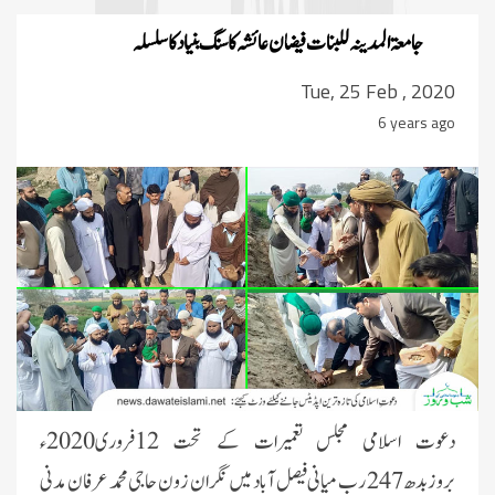
جامعۃ المدینہ للبنات فیضان عائشہ کا سنگ بنیاد کا سلسلہ
Tue, 25 Feb , 2020
6 years ago
دعوت اسلامی مجلس تعمیرات کے تحت 12فروری2020ء
بروزبدھ247 رب میانی فیصل آباد میں نگران زون حاجی محمد عرفان مدنی