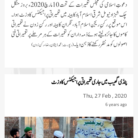
دعوتِ اسلامی کی مجلس تعمیرات کے تحت 10مارچ2020ء بروز منگل
چک شہزاد نیو مل شرقی اسلام آباد کابینہ میں تعمیراتی پراجیکٹس کا وزٹ ہوا۔
اس موقع پررکنِ ریجن اسلام آباد، نگرانِ کابینہ اور رکنِ زون نے تعمیراتی
کاموں کا جائزہ لیتے ہوئے ذمہ داران کو تعمیرات کے ہر مرحلے پر تعمیراتی فنی
اصولوں کو مد نظر رکھنے کا ذہن دیا۔
(رپورٹ:محمد ذیشان رضا، رکن زون )
پنڈی گھیب میں جاری تعمیراتی پراجیکٹس کا وزٹ
Thu, 27 Feb , 2020
6 years ago