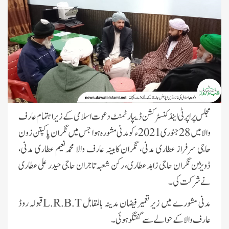
مجلس پراپرٹی اینڈ کنسٹرکشن ڈیپارٹمنٹ دعوت اسلامی کے زیر اہتمام عارف
والا میں 28 جنوری 2021ء کو مدنی مشورہ ہوا جس میں نگران پاکپتن زون
حاجی سرفراز عطاری مدنی، نگران کابینہ عارف والا محمدنعیم عطاری مدنی،
ڈویژن نگران حاجی زاہد عطاری، رکن شعبہ تاجران حاجی حیدر علی عطاری
نے شرکت کی۔
مدنی مشورے میں زیر تعمیر فیضان مدینہ بالمقابل
L.R.B.T
قبولہ روڈ
عارف والا کے حوالے سے گفتگو ہوئی۔