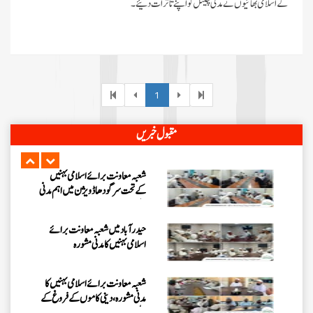
کے اسلامی بھائیوں نے مدنی چینل کو اپنے تاثرات دئیے۔
فیضانِ مدینہ ننکانہ میں 3 دن (25،
تا 27 جولائی 2026ء) کا ”روحانی
علاج کورس“
شعبہ معاونت برائے اسلامی بہنیں
کے تحت سرگودھا ڈویژن میں اہم مدنی
1
مشورہ
حیدرآباد میں شعبہ معاونت برائے
مقبول خبریں
اسلامی بہنیں کا مدنی مشورہ
شعبہ معاونت برائے اسلامی بہنیں کا
مدنی مشورہ، دینی کاموں کے فروغ کے
لیے اہداف
مردان اور پشاور میں دینی
سرگرمیاں، اسپیشل پرسنز اور
سرپرستوں سے ملاقات
جامعۃ المدینہ بوائز فیضانِ غریب نواز
میں طلبہ کو اشاروں کی زبان سکھائی گئی