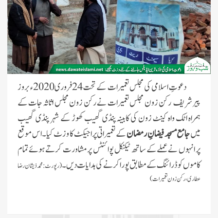
دعوتِ اسلامی کی مجلس تعمیرات کے تحت 24فروری2020ء بروز
پیر شریف رکن زون مجلس تعمیرات نے رکن زون مجلس اثاثہ جات کے
ہمراہ اٹک واہ کینٹ زون کی کابینہ پنڈی گھیب کھوڑ کے شہر پنڈی گھیب
میں
جامع مسجد فیضانِ رمضان
کے تعمیراتی پراجیکٹ کا وزٹ کیا۔ اس موقع
پر انہوں نےعملےکے ساتھ ٹیکنیکل پوائنٹس پر مشاورت کرتے ہوئےتمام
کاموں کو ڈرائنگ کے مطابق پورا کرنے کی ہدایات دیں۔
(رپورٹ: محمد ذیشان رضا
عطاری، رکن زون تعمیرات)