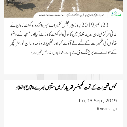
23 دسمبر 2019 بروزپیر مجلس تعمیرات سپروائزر واہ کینٹ زون نے
مدنی مرکز فیضان مدینہ چیئرمین کالونی واہ کینٹ کا وزٹ کیا اور مسجد کے وضو
خانوں کی تعمیرات کے لئے لےآؤٹ کیا اور ٹھیکیدار و ذمہ داران کو اسٹرکچر
کے حوالے سے بریفنگ دی۔
(رپورٹ:محمد ذیشان رضا، مجلس تعمیرات)
مجلس تعمیرات کےتحت کھینسر تھرپارکر میں سنّتوں بھرے اجتماع کا انعقاد
Fri, 13 Sep , 2019
6 years ago