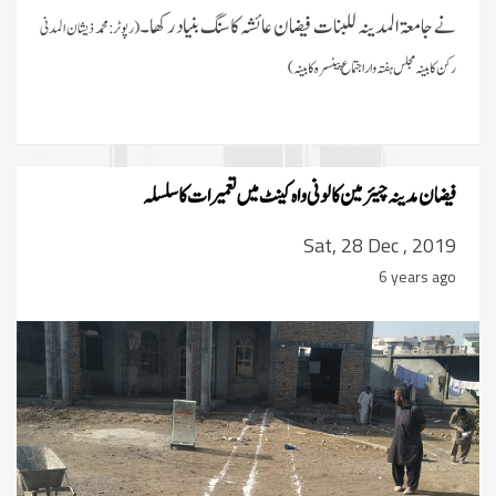
نے جامعۃ المدینہ للبنات فیضان عائشہ کا سنگ بنیاد رکھا۔
(رپوٹر:محمد ذیشان المدنی
رکن کابینہ مجلس ہفتہ وار اجتماع پینسرہ کابینہ)
فیضان مدینہ چیئرمین کالونی واہ کینٹ میں تعمیرات کا سلسلہ
Sat, 28 Dec , 2019
6 years ago