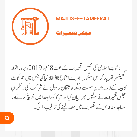
دعوتِ اسلامی کی مجلس تعمیرات کےتحت 8 ستمبر2019ء بروز اتوار
کھینسر تھرپارکر میں سنّتوں بھرے اجتماع کا انعقاد کیا گیا جس میں عمر کوٹ
کابینہ کےذمّہ داران سمیت دیگر عاشقانِ رسول نے شرکت کی ۔نگرانِ
مجلس تعمیرات نے سنّتوں بھرا بیان کیااور شرکا کو راہِ خدا میں خرچ کرنے اور
مساجد و مدارس کے تعمیرات میں حصہ لینے کی ترغیب دلائی ۔