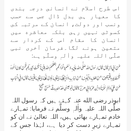
اس طرح اسلام نے انسانى درجہ بندى
كا معيار ہى بدل ڈال جس سے حسب
ونسب اور دولت، انسان كے مرتبہ كى
كسوٹى نہيں رہى بلكہ معاشره ميں
انسان كا مقام اس كے كردار سے
متعين ہونے لگا۔فرمان آخری نبی
صلَّی اللہ علیہ واٰلہٖ وسلَّم ہے:
عَنْ اَبِي ذَرٍّ قَالَ قَالَ رَسُولُ اللہ صَلَّى اللہ عَلَيْهِ وَسَلَّمَ اِخْوَانُكُمْ جَعَلَهُمُ اللہ فِتْيَةً تَحْتَ اَيْدِيكُمْ فَمَنْ كَانَ اَخُوهُ
تَحْتَ يَدِهِ فَلْيُطْعِمْهُ مِنْ طَعَامِهِ وَلْيُلْبِسْهُ مِنْ لِبَاسِهِ وَلَا يُكَلِّفْهُ مَا يَغْلِبُهُ فَاِنْ كَلَّفَهُ مَا يَغْلِبُهُ فَلْيُعِنْهُ قَالَ وَفِي الْبَابِ
عَنْ عَلِيٍّ وَاُمِّ سَلَمَةَ وَابْنِ عُمَرَ وَاَبِي هُرَيْرَةَ قَالَ اَبُو عِيسَى هَذَا حَدِيثٌ حَسَنٌ صَحِيحٌ
ابوذر رضی الله عنہ کہتے ہیں کہ
رسول اللہ
صلَّی اللہ علیہ واٰلہٖ وسلَّم نے فرمایا: تمہارے
خادم تمہارے بھائی ہیں، اللہ تعالیٰ نے ان کو
تمہارے زیرِ دست کر دیا ہے، لہٰذا جس کے