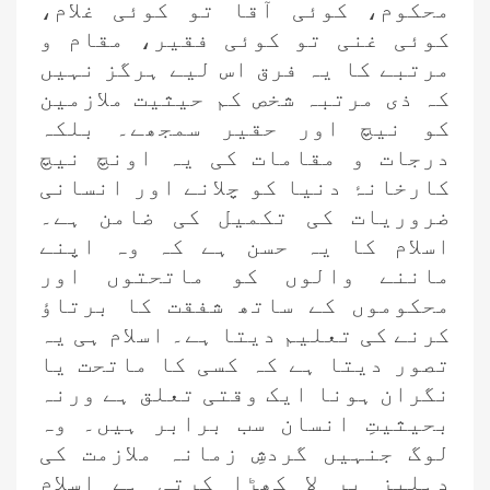
محکوم، کوئی آقا تو کوئی غلام،
کوئی غنی تو کوئی فقیر، مقام و
مرتبے کا یہ فرق اس لیے ہرگز نہیں
کہ ذی مرتبہ شخص کم حیثیت ملازمین
کو نیچ اور حقیر سمجھے۔ بلکہ
درجات و مقامات کی یہ اونچ نیچ
کارخانۂ دنیا کو چلانے اور انسانی
ضروریات کی تکمیل کی ضامن ہے۔
اسلام کا یہ حسن ہے کہ وہ اپنے
ماننے والوں کو ماتحتوں اور
محکوموں کے ساتھ شفقت کا برتاؤ
کرنے کی تعلیم دیتا ہے۔ اسلام ہی یہ
تصور دیتا ہے کہ کسی کا ماتحت یا
نگران ہونا ایک وقتی تعلق ہے ورنہ
بحیثیتِ انسان سب برابر ہیں۔ وہ
لوگ جنہیں گردشِ زمانہ ملازمت کی
دہلیز پر لا کھڑا کرتی ہے اسلام