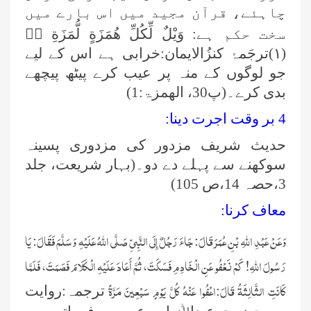
چاہئے، قرآن مجيد ميں اس بارے ميں
سخت حكم ہے:
وَیْلٌ لِّكُلِّ هُمَزَةٍ لُّمَزَةِ ﹰۙ
(۱)
ترجَمۂ کنزُالایمان:خرابی ہے اس کے لیے
جو لوگوں کے منہ پر عیب کرے پیٹھ پیچھے
بدی کرے۔(پ30، الھمزۃ:1)
4 بر وقت اجرت دینا:
حدیث شریف مزدور کی مزدوری پسینہ
سوکھنے سے پہلے دے دو۔(بہار شریعت، جلد
3،حصہ 14،ص 105)
معاف کرنا:
وَعَنْ عَبْدِ اللّٰهِ بْنِ عُمَرَ قَالَ: جَاءَ رَجُلٌ إِلَى النَّبِيِّ صَلَّى اللّٰهُ عَلَيْهِ وَسَلَّمَ فَقَالَ: يَا
رَسُولَ اللّٰهِ! كَمْ نَعْفُو عَنِ الْخَادِمِ فَسَكَتَ، ثُمَّ أَعَادَ عَلَيْهِ الْكَلَامَ فَصَمَتَ، فَلَمَّا
كَانَتِ الثَّالِثَةُ قَالَ:اعْفُوا عَنْهُ كُلَّ يَوْمٍ سَبْعِينَ مَرَّةً
ترجمہ:روایت