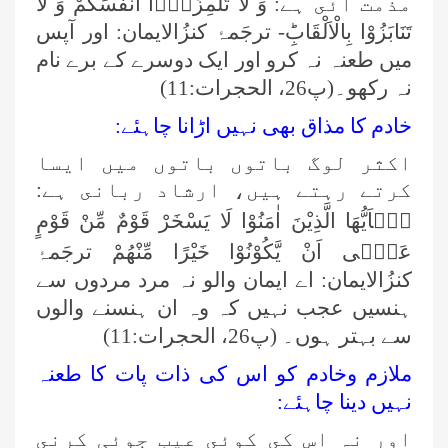
مذمت آئى ہے:
وَ لَا تَلْمِزُوْۤا اَنْفُسَكُمْ وَ لَا
تَنَابَزُوْا بِالْاَلْقَابِؕ-
ترجَمۂ کنزُالایمان: اور آپس
میں طعنہ نہ کرو اور ایک دوسرے کے برے نام
نہ رکھو۔(پ26، الحجرات:11)
خادم كا مذاق بھى نہيں اڑانا چاہئے:
اكثر لوگ باتوں باتوں میں ايسا
كرتے رہتے ہيں، ارشاد ربانى ہے:
یٰۤاَیُّهَا الَّذِیْنَ اٰمَنُوْا لَا یَسْخَرْ قَوْمٌ مِّنْ قَوْمٍ
عَسٰۤى اَنْ یَّكُوْنُوْا خَیْرًا مِّنْهُمْ
ترجَمۂ
کنزُالایمان: اے ایمان والو نہ مرد مردوں سے
ہنسیں عجب نہیں کہ وہ ان ہنسنے والوں
سے بہتر ہوں۔ (پ26، الحجرات:11)
ملازم وخادم كو اس كى ذات پات كا طعنہ
نہيں دينا چاہئے:
اور نہ اس كى كوئى عيب جوئی كرنى