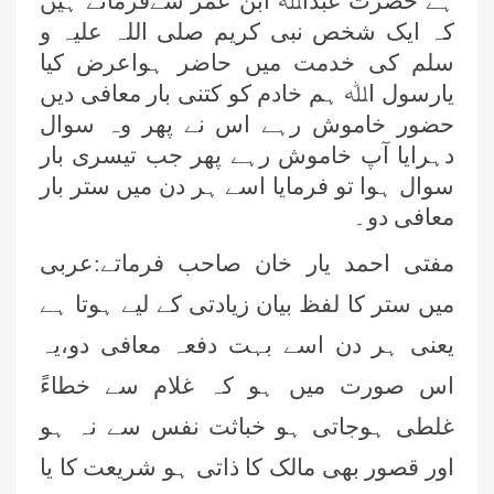
ہے حضرت عبداﷲ ابن عمر سےفرماتے ہیں
کہ ایک شخص نبی کریم صلی اللہ علیہ و
سلم کی خدمت میں حاضر ہواعرض کیا
یارسول اﷲ ہم خادم کو کتنی بار معافی دیں
حضور خاموش رہے اس نے پھر وہ سوال
دہرایا آپ خاموش رہے پھر جب تیسری بار
سوال ہوا تو فرمایا اسے ہر دن میں ستر بار
معافی دو۔
مفتی احمد یار خان صاحب فرماتے:عربی
میں ستر کا لفظ بیان زیادتی کے لیے ہوتا ہے
یعنی ہر دن اسے بہت دفعہ معافی دو،یہ
اس صورت میں ہو کہ غلام سے خطاءً
غلطی ہوجاتی ہو خباثت نفس سے نہ ہو
اور قصور بھی مالک کا ذاتی ہو شریعت کا یا