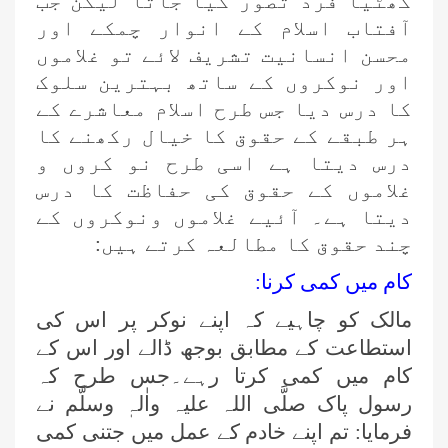
گھٹیا فرد تصور کیا جاتا لیکن جب
آفتاب اسلام کے انوار چمکے اور
محسن انسانیت تشریف لائے تو غلاموں
اور نوکروں کے ساتھ بہترین سلوک
کا درس دیا جس طرح اسلام معاشرے کے
ہر طبقے کے حقوق کا خیال رکھنے کا
درس دیتا ہے اسی طرح نو کروں و
غلاموں کے حقوق کی حفاظت کا درس
دیتا ہے۔ آئیے غلاموں ونوکروں کے
چند حقوق کا مطالعہ کرتے ہیں:
کام میں کمی کرنا:
مالک کو چاہیے کہ اپنے نوکر پر اس کی
استطاعت کے مطابق بوجھ ڈالے اور اس کے
کام میں کمی کرتا رہے۔جس طرح کہ
رسول پاک صلَّی اللہ علیہ واٰلہٖ وسلَّم نے
فرمایا: تم اپنے خادم کے عمل میں جتنی کمی