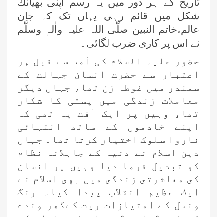
تاريخ كے ہر دور ميں يہ رسم اپنى بھيانك
شكل ميں قائم رہى یہاں تک کہ جان
عالم،خاتم النبين صلَّی اللہ علیہ واٰلہٖ وسلَّم
نے اس پر كارى ضرب لگائى۔
حضور علیہ السلام کی آمد سے قبل ہر
اعتبار سے حضرت انسان جہالت کے
سمندر میں غوطہ زن تھا، جہاں دیگر
معاملات زندگی میں پستی کا شکار
تھا، وہیں پر ایک آفت یہ تھی کہ
اپنے خادموں کے ساتھ انتہائی
ناروا سلوک اختیار کرتا تھا۔ جہاں
دین اسلام نے دنیا کے جاہلانہ نظام
کو تبدیل فرما دیا وہیں پر انسان
كى معاشرتى زندگى ميں بهى اسلام نے
ايك عظيم انقلاب پيدا كيا۔ رنگ
ونسل كے امتيازات ريت كےگھر وندے