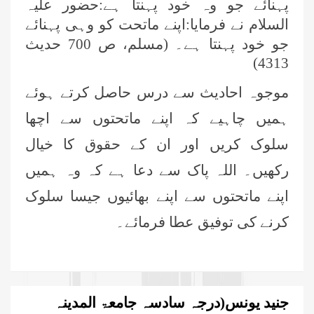
پہنائے جو وہ خود پہنتا ہے:حضور علیہ
السلام نے فرمایا:اپنے ماتحت کو وہی پہنائے
جو خود پہنتا ہے۔ (مسلم، ص 700 حدیث
4313)
موجوہ احادیث سے درس حاصل کرتے ہوئے
ہمیں چاہیے کہ اپنے ماتحتوں سے اچھا
سلوک کریں اور ان کے حقوق کا خیال
رکھیں۔ اللہ پاک سے دعا ہے کہ وہ ہمیں
اپنے ماتحتوں سے اپنے بھائیوں جیسا سلوک
کرنے کی توفیق عطا فرمائے۔
جنید یونس(درجہ سادسہ جامعۃ المدینہ