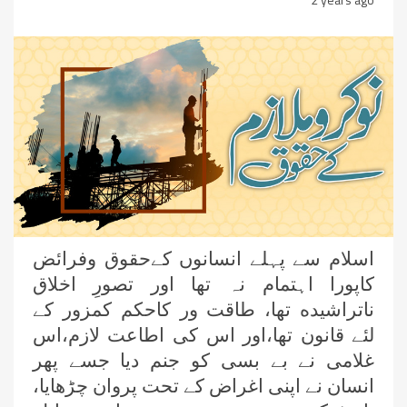
اسلام سے پہلے انسانوں كےحقوق وفرائض
كاپورا اہتمام نہ تھا اور تصورِ اخلاق
ناتراشيده تھا، طاقت ور كاحكم كمزور كے
لئے قانون تھا،اور اس كى اطاعت لازم،اس
غلامى نے بے بسى كو جنم ديا جسے پھر
انسان نے اپنى اغراض كے تحت پروان چڑھايا،