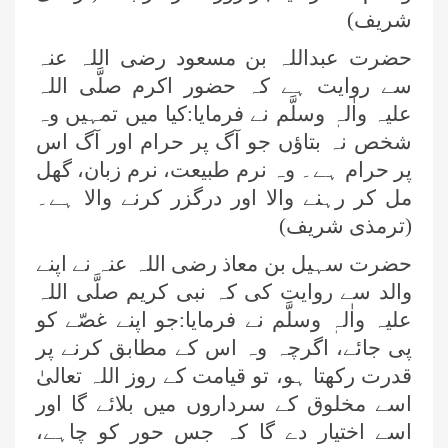
شریف)
حضرت عبداللہ بن مسعود رضی اللہ عنہ
سے روایت ہے کہ حضور اکرم صلَّی اللہ
علیہ واٰلہٖ وسلَّم نے فرمایا:کیا میں تمہیں وہ
شخص نہ بتاؤں جو آگ پر حرام اور آگ اس
پر حرام ہے۔ وہ نرم طبیعت، نرم زبان، گھل
مل کر رہنے والا اور درگزر کرنے والا ہے۔
(ترمذی شریف)
حضرت سہیل بن معاذ رضی اللہ عنہ نے اپنے
والد سے روایت کی کہ نبی کریم صلَّی اللہ
علیہ واٰلہٖ وسلَّم نے فرمایا:جو اپنے غصّے کو
پی جائے، اگرچہ وہ اس کے مطابق کرنے پر
قدرت رکھتا ہو، تو قیامت کے روز اللہ تعالیٰ
اسے مخلوق کے سرداروں میں بلائے گا اور
اسے اختیار دے گا کہ جس حور کو چاہے،