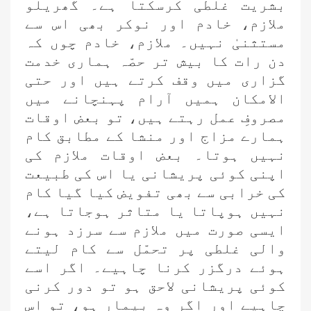
بشریت غلطی کرسکتا ہے۔ گھریلو
ملازم، خادم اور نوکر بھی اس سے
مستثنیٰ نہیں۔ ملازم، خادم چوں کہ
دن رات کا بیش تر حصّہ ہماری خدمت
گزاری میں وقف کرتے ہیں اور حتی
الامکان ہمیں آرام پہنچانے میں
مصروفِ عمل رہتے ہیں، تو بعض اوقات
ہمارے مزاج اور منشا کے مطابق کام
نہیں ہوتا۔ بعض اوقات ملازم کی
اپنی کوئی پریشانی یا اس کی طبیعت
کی خرابی سے بھی تفویض کیا گیا کام
نہیں ہوپاتا یا متاثر ہوجاتا ہے،
ایسی صورت میں ملازم سے سرزد ہونے
والی غلطی پر تحمّل سے کام لیتے
ہوئے درگزر کرنا چاہیے۔ اگر اسے
کوئی پریشانی لاحق ہو تو دور کرنی
چاہیے اور اگر وہ بیمار ہو، تو اس