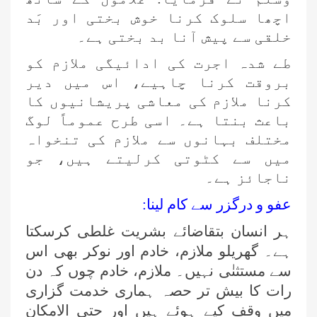
اچھا سلوک کرنا خوش بختی اور بَد
خلقی سے پیش آنا بد بختی ہے۔
طے شدہ اجرت کی ادائیگی ملازم کو
بروقت کرنا چاہیے، اس میں دیر
کرنا ملازم کی معاشی پریشانیوں کا
باعث بنتا ہے۔ اسی طرح عموماً لوگ
مختلف بہانوں سے ملازم کی تنخواہ
میں سے کٹوتی کرلیتے ہیں، جو
ناجائز ہے۔
عفو و درگزر سے کام لینا:
ہر انسان بتقاضائے بشریت غلطی کرسکتا
ہے۔ گھریلو ملازم، خادم اور نوکر بھی اس
سے مستثنٰی نہیں۔ ملازم، خادم چوں کہ دن
رات کا بیش تر حصہ ہماری خدمت گزاری
میں وقف کیے ہوئے ہیں اور حتی الامکان