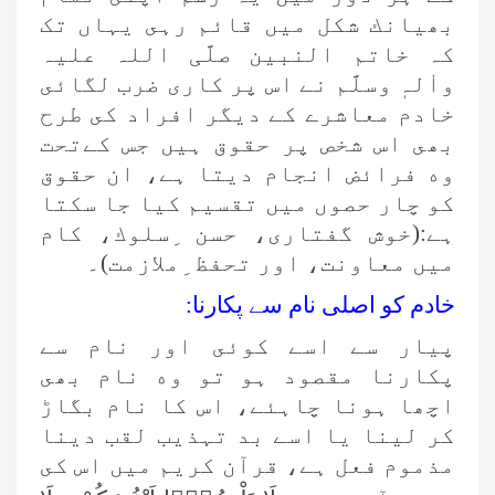
بھيانك شكل ميں قائم رہى یہاں تک
كہ خاتم النبين صلَّی اللہ علیہ
واٰلہٖ وسلَّم نے اس پر كارى ضرب لگائى
خادم معاشرے كے ديگر افراد كى طرح
بھى اس شخص پر حقوق ہيں جس كےتحت
وه فرائض انجام ديتا ہے، ان حقوق
كو چار حصوں ميں تقسيم كيا جا سكتا
ہے:(خوش گفتارى، حسن ِسلوك، كام
ميں معاونت، اور تحفظ ِملازمت)۔
خادم كو اصلى نام سے پكارنا:
پيار سے اسے كوئى اور نام سے
پكارنا مقصود ہو تو وه نام بھى
اچھا ہونا چاہئے، اس كا نام بگاڑ
كر لينا يا اسے بد تہذيب لقب دينا
مذموم فعل ہے، قرآن كريم ميں اس كى