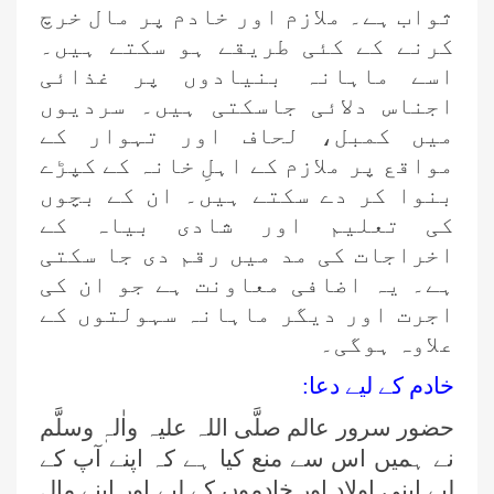
ثواب ہے۔ ملازم اور خادم پر مال خرچ
کرنے کے کئی طریقے ہو سکتے ہیں۔
اسے ماہانہ بنیادوں پر غذائی
اجناس دلائی جاسکتی ہیں۔ سردیوں
میں کمبل، لحاف اور تہوار کے
مواقع پر ملازم کے اہلِ خانہ کے کپڑے
بنوا کر دے سکتے ہیں۔ ان کے بچوں
کی تعلیم اور شادی بیاہ کے
اخراجات کی مد میں رقم دی جا سکتی
ہے۔ یہ اضافی معاونت ہے جو ان کی
اجرت اور دیگر ماہانہ سہولتوں کے
علاوہ ہوگی۔
خادم کے لیے دعا:
حضور سرور عالم صلَّی اللہ علیہ واٰلہٖ وسلَّم
نے ہمیں اس سے منع کیا ہے کہ اپنے آپ کے
لیے اپنی اولاد اور خادموں کے لیے اور اپنے مال