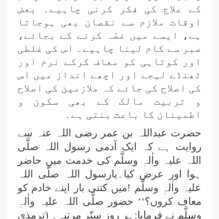
کے علاج کی فکر کرنی چاہیے۔ بعض
اوقات ملازم سے نقصان بھی ہوجاتا
ہے، ایسے میں غصّہ کرنے کے بجائے،
صبر سے کام لینا چاہیے۔ اس کی غلطی
اور کوتاہی کو معاف کرکے نرم اور
ٹھنڈے لہجے اور اچھے انداز میں اس
کی اصلاح کی جائے کہ ملازمین کی اصلاح
و تربیت مالک کے بھی سکون و
اطمینان کا باعث بنتی ہے۔
حضرت عبداللہ بن عمر رضی اللہ عنہ سے
روایت ہے کہ ایک آدمی رسول اللہ صلَّی
اللہ علیہ واٰلہٖ وسلَّم کی خدمت میں حاضر
ہوا اور عرض کیا۔یارسول اللہ صلَّی اللہ
علیہ واٰلہٖ وسلَّم !میں کتنی بار اپنے خادم کو
معاف کروں؟‘‘ حضور صلَّی اللہ علیہ واٰلہٖ
وسلَّم نے فرمایا:ہر روز ستّر مرتبہ۔ (ترمذی