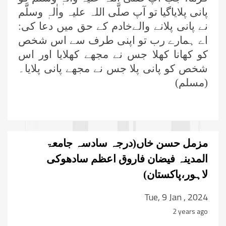
پانی پلایاگیا تو آپ صلَّی اللہ علیہ واٰلہٖ وسلَّم
نے پانی پلانے والےخادم کے حق میں دعا کی:
اے ہمارے رب تو اپنی طرف سے اس شخص
کو کھانا کھلا جس نے مجھے کھلایا اور اس
شخص کو پانی پلا جس نے مجھے پانی پلایا۔
(مسلم)
مزمل حسن خاں(درجہ سادسہ جامعۃ
المدینہ فیضان فاروق اعظم سادھوکی
لاہور،پاکستان)
Tue, 9 Jan , 2024
2 years ago