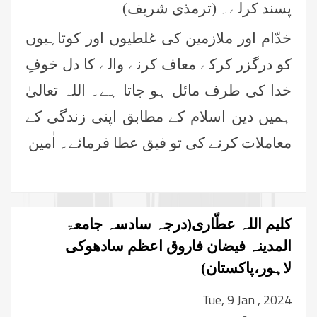
پسند کرلے۔ (ترمذی شریف)
خدّام اور ملازمین کی غلطیوں اور کوتاہیوں
کو درگزر کرکے معاف کرنے والے کا دل خوفِ
خدا کی طرف مائل ہو جاتا ہے۔ اللہ تعالیٰ
ہمیں دین اسلام کے مطابق اپنی زندگی کے
معاملات کرنے کی تو فیق عطا فرمائے۔ اٰمین
کلیم اللہ عطّاری(درجہ سادسہ جامعۃ
المدینہ فیضان فاروق اعظم سادھوکی
لاہور،پاکستان)
Tue, 9 Jan , 2024