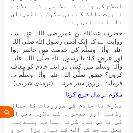
اصلاح کی جائے کہ ملازمین کی اصلاح و
تربیت مالک کے بھی سکون و اطمینان
کا باعث بنتی ہے۔
حضرت عبداﷲ بن عمررضی اللہ عنہ سے
روایت ہے کہ ایک آدمی رسول اﷲ صلَّی اللہ
علیہ واٰلہٖ وسلَّم کی خدمت میں حاضر ہوا
اور عرض کیا: یا رسول اﷲ صلَّی اللہ علیہ
واٰلہٖ وسلَّم میں کتنی بار اپنے خادم کو معاف
کروں؟ حضور صلَّی اللہ علیہ واٰلہٖ وسلَّم نے
فرمایا: ہر روز ستر مرتبہ۔ (ترمذی شریف)
ملازم پر مال خرچ کرنا:
ملازم یا خادم کی ضروریات کا خیال
رکھنا اور تنخواہ کے علاوہ بھی ان
کی مالی مدد کرنا نہایت پسندیدہ
فعل ہے جس کا اﷲ کے یہاں بڑا اجر و