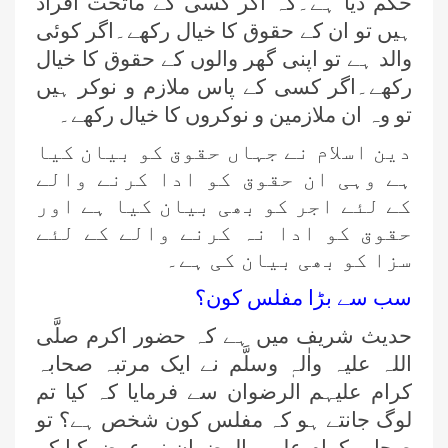
حکم دیا ہے۔کہ اگر کسی کے ماتحت افراد
ہیں تو ان کے حقوق کا خیال رکھے۔اگر کوئی
والد ہے تو اپنی گھر والوں کے حقوق کا خیال
رکھے۔اگر کسی کے پاس ملازم و نوکر ہیں
تو وہ ان ملازمین و نوکروں کا خیال رکھے۔
دین اسلام نے جہاں حقوق کو بیان کیا
ہے وہی ان حقوق کو ادا کرنے والے
کے لئے اجر کو بھی بیان کیا ہے اور
حقوق کو ادا نہ کرنے والے کے لئے
سزا کو بھی بیان کی ہے۔
سب سے بڑا مفلس کون؟
حدیث شریف میں ہے کہ حضور اکرم صلَّی
اللہ علیہ واٰلہٖ وسلَّم نے ایک مرتبہ صحابہ
کرام علیہم الرضوان سے فرمایا کہ کیا تم
لوگ جانتے ہو کہ مفلس کون شخص ہے؟ تو
صحابہ کرام علیھم الرضوان نے عرض کیا کہ