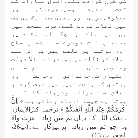
كى طرح گرادے گئے،اصول مساوات كے
تحت سفيد وسياه،حاكم اور
محكوم،عربى اور عجمى سب ايك ہى صف
ميں كھڑے كردے گئے،صرف مسجد ميں
ہى نہيں بلكہ ہر جگہ اور مقام پر
مسلمان ايك دوسرے سے يكساں سطح
اور مرتبہ پر ملتے ہيں يہ اس لئے
اسلام كى نگاه ميں مادى شے مثلاً دولت
ومنصب،نسلى ولسانى
امتيازات،خاندانى وجاہت اور
برترى كا باعث نہيں ہيں صرف كردار
اخلاق سے مراتب ودرجات كا تعين
ہوتا ہے جيسا ارشاد ربانى ہے:
﴿ اِنَّ
اَكْرَمَكُمْ عِنْدَ اللّٰهِ اَتْقٰىكُمْؕ-﴾
ترجَمۂ کنزُالایمان:
بےشک اللہ کے یہاں تم میں زیادہ عزت والا
وہ جو تم میں زیادہ پرہیزگار ہے۔(پ26،
الحجرات:13)