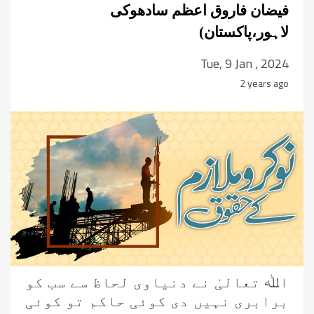
فیضان فاروق اعظم سادھوکی
لاہور،پاکستان)
Tue, 9 Jan , 2024
2 years ago
اﷲ تعالیٰ نے دنیاوی لحاظ سے سب کو
برابری نہیں دی کوئی حاکم تو کوئی