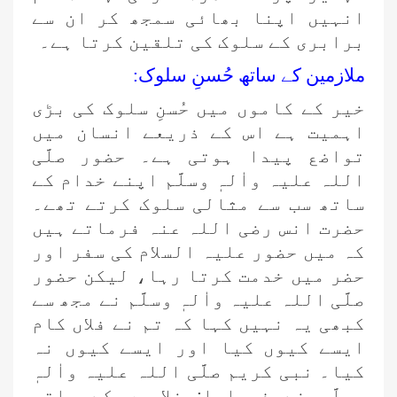
انہیں اپنا بھائی سمجھ کر ان سے
برابری کے سلوک کی تلقین کرتا ہے۔
ملازمین کے ساتھ حُسنِ سلوک:
خیر کے کاموں میں حُسنِ سلوک کی بڑی
اہمیت ہے اس کے ذریعے انسان میں
تواضع پیدا ہوتی ہے۔ حضور صلَّی
اللہ علیہ واٰلہٖ وسلَّم اپنے خدام کے
ساتھ سب سے مثالی سلوک کرتے تھے۔
حضرت انس رضی اللہ عنہ فرماتے ہیں
کہ میں حضور علیہ السلام کی سفر اور
حضر میں خدمت کرتا رہا، لیکن حضور
صلَّی اللہ علیہ واٰلہٖ وسلَّم نے مجھ سے
کبھی یہ نہیں کہا کہ تم نے فلاں کام
ایسے کیوں کیا اور ایسے کیوں نہ
کیا۔ نبی کریم صلَّی اللہ علیہ واٰلہٖ
وسلَّم نے فرمایا: غلاموں کے ساتھ