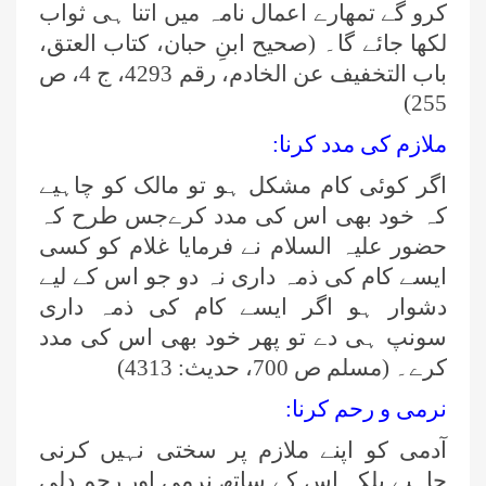
کرو گے تمھارے اعمال نامہ میں اتنا ہی ثواب
لکھا جائے گا۔ (صحیح ابنِ حبان، کتاب العتق،
باب التخفیف عن الخادم، رقم 4293، ج 4، ص
255)
ملازم کی مدد کرنا:
اگر کوئی کام مشکل ہو تو مالک کو چاہیے
کہ خود بھی اس کی مدد کرےجس طرح کہ
حضور علیہ السلام نے فرمایا غلام کو کسی
ایسے کام کی ذمہ داری نہ دو جو اس کے لیے
دشوار ہو اگر ایسے کام کی ذمہ داری
سونپ ہی دے تو پھر خود بھی اس کی مدد
کرے۔ (مسلم ص 700، حدیث: 4313)
نرمی و رحم کرنا:
آدمی کو اپنے ملازم پر سختی نہیں کرنی
چاہیے بلکہ اس کے ساتھ نرمی اور رحم دلی