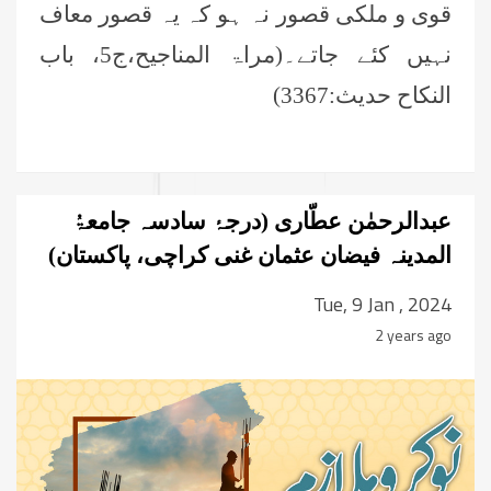
قوی و ملکی قصور نہ ہو کہ یہ قصور معاف
نہیں کئے جاتے۔(مراۃ المناجیح،ج5، باب
النکاح حدیث:3367)
عبدالرحمٰن عطّاری (درجۂ سادسہ جامعۃُ
المدینہ فیضان عثمان غنی کراچی، پاکستان)
Tue, 9 Jan , 2024
2 years ago