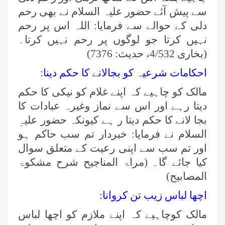
سے پیش آئے حضور علیہ السلام نے بھی رحم
دلی کے حوالے سے فرمایا: اللہ اس پر رحم
نہیں کرتا جو لوگوں پر رحم نہیں کرتا۔
(بخاری 4/532، حدیث: 7376)
احکامات شرعیہ کو بجالانے کا حکم دینا:
مالک کو چاہیے کہ اپنے غلام کو نیکی کا حکم
دیتا رہے اور اس سے نماز وغیرہ عبادات کا
بجا لانے کا حکم دیتا ر ہے کیونکہ حضور علیہِ
السلام نے فرمایا: خبردار تم سب حاکم ہو
اور تم سب سے اپنی رعیت کے متعلق سوال
کیا جائے گا۔ (مراۃ المناجيح شرح مشکوۃ
المصابيح)
اچھا لباس زیب تن کروانا:
مالک کوچاہیے کہ اپنے ملازم کو اچھا لباس