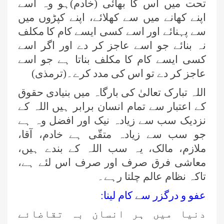
تحت میں اس کا بھائی (خادم)ہو وہ اسے
اپنے کھانے میں سے کھلائے، اپنے کپڑوں میں
سے پہنائے اور اسے کسی ایسے کام کا مکلف
نہ بنائے جو اسے عاجز کر دے اور اگر اسے
کسی ایسے کام کا مکلف بناتا ہے جو اسے
عاجز کر دے تو اس کی مدد کرے۔(ترمذی)
اللہ تبارک تعالیٰ کی بارگاہ میں بنیادی حقوق
کے اعتبار سے تمام انسان برابر ہیں اللہ کے
نزدیک سب سے زیادہ نیک اور افضل وہ ہے
جو سب سے زیادہ متقّی ہے خادم، آقا،
ملازم، مالک، یہ سب اللہ کے بندے ہیں،
معاشی فرق صرف اور صرف اس لئے ہے،
تاکہ نظام عالم چلتا رہے۔
عفو و درگزر سے کام لینا:
دنیا میں ہر انسان بہ تقاضائے