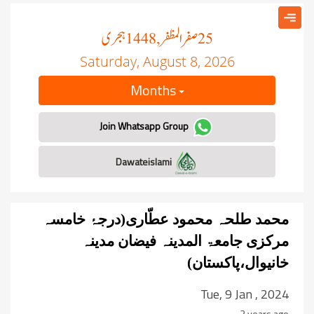
صفر المظفر
ہجری
, 1448
25
Saturday, August 8, 2026
Months
Join Whatsapp Group
Dawateislami
محمد طلحہ محمود عطّاری(درجۂ خامسہ
مرکزی جامعۃ المدینہ فیضان مدینہ
خانیوال،پاکستان)
Tue, 9 Jan , 2024
2 years ago