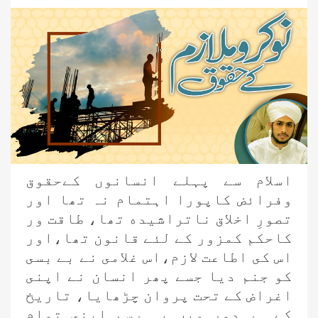
اسلام سے پہلے انسانوں كےحقوق
وفرائض كاپورا اہتمام نہ تھا اور
تصورِ اخلاق ناتراشيده تھا، طاقت ور
كاحكم كمزور كے لئے قانون تھا،اور
اس كى اطاعت لازم،اس غلامى نے بے بسى
كو جنم ديا جسے پھر انسان نے اپنى
اغراض كے تحت پروان چڑھايا، تاريخ
كے ہر دور ميں يہ رسم اپنى تمام