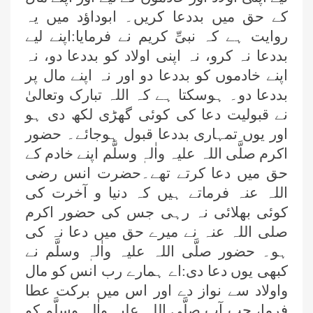
کے حق میں بددعا کریں۔ ابوداؤد میں یہ
روایت ہے کہ نبیِّ کریم نے فرمایا:اپنے لیے
بددعا نہ کرو، نہ اپنی اولاد کو بددعا دو، نہ
اپنے خادموں کو بددعا دو اور نہ اپنے مال پر
بددعا دو۔ ہوسکتا ہے کہ اللہ تبارک وتعالیٰ
نے قبولیت دعا کی کوئی گھڑی لکھ دی ہو
اور یوں تمہاری بددعا قبول ہوجائے۔ حضور
اکرم صلَّی اللہ علیہ واٰلہٖ وسلَّم اپنے خادم کے
حق میں دعا کرتے تھے۔حضرت انس رضی
اللہ عنہ فرماتے ہیں کہ دنیا و آخرت کی
کوئی بھلائی نہ رہی جس کی حضور اکرم
صلی اللہ عنہ نے میرے حق میں دعا نہ کی
ہو۔ حضور صلَّی اللہ علیہ واٰلہٖ وسلَّم نے
کبھی یوں دعا دی:اے ہمارے رب انس کو مال
واولاد سے نواز دے اور اس میں برکت عطا
فرما، جب آپ صلَّی اللہ علیہ واٰلہٖ وسلَّم کو