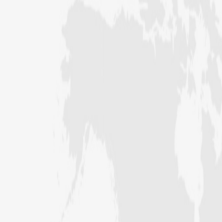
2026ء) کا ”روحانی علاج کورس“
فیضانِ مدینہ ننکانہ میں 3 دن (25،
تا 27 جولائی 2026ء) کا ”روحانی
علاج کورس“
شعبہ معاونت برائے اسلامی بہنیں کے
تحت سرگودھا ڈویژن میں اہم مدنی
مشورہ
حیدرآباد میں شعبہ معاونت برائے
اسلامی بہنیں کا مدنی مشورہ
شعبہ معاونت برائے اسلامی بہنیں کا
مدنی مشورہ، دینی کاموں کے فروغ کے
لیے اہداف