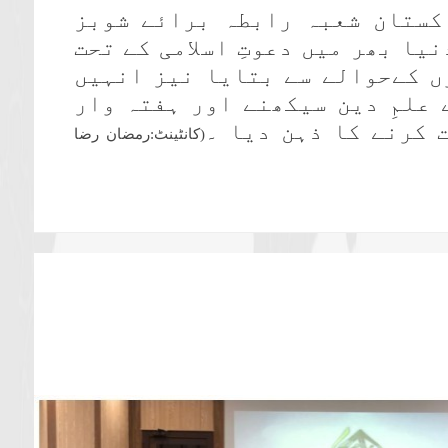
اکستان شعبہ رابطہ برائے شوبز
یا بھر میں دعوتِ اسلامی کے تحت
ں کےحوالے سے بتایا نیز انہیں
علمِ دین سیکھنے اور ہفتہ وار
 کرنے کا ذہن دیا ۔
(
کانٹینٹ:رمضان رضا