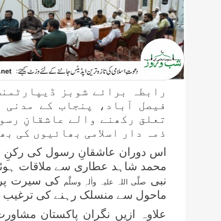
رابطہ برائے شوبز ڈیپارٹمنٹ 
فیصل آباد، پنجاب کے مدنی م
تعلق رکھنے والے عاشقانِ رسو
ذمہ دار اسلامی بھائیوں کی بھ
اس دوران عاشقانِ رسول کی رکنِ ش
محمد شاہد عطاری سے ملاقات ہوئ
نبی
کی سیرت پر ع
صلَّی اللہ علیہ واٰلہٖ وسلَّم
ماحول سے منسلک رہنے کی ترغیب د
علاوہ ازیں نگرانِ پاکستان مشاو