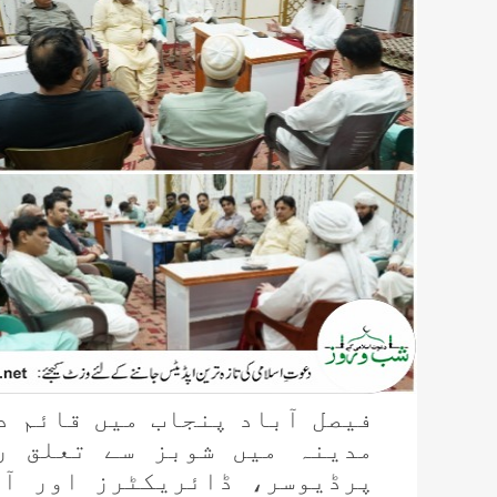
فیصل آباد پنجاب میں قائم دع
مدینہ میں شوبز سے تعلق ر
پرڈیوسر، ڈائریکٹرز اور آر