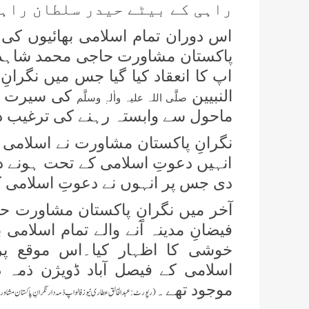
راہی کے بیٹے حیدر سلطان راہی
اس دوران تمام اسلامی بھائیوں کی
پاکستان مشاورت حاجی محمد شاہد 
اپ کا انعقاد کیا گیا جس میں نگران
النبیین
کی سیرت پر 
صلَّی اللہ علیہ واٰلہٖ وسلَّم
ماحول سے وابستہ رہنے کی ترغیب د
نگرانِ پاکستان مشاورت نے اسلامی ب
انہیں دعوتِ اسلامی کے تحت ہونے دی
دی جس پر انہوں نے دعوتِ اسلامی 
آخر میں نگرانِ پاکستان مشاورت ح
فیضانِ مدینہ آنے والے تمام اسلامی 
خوشی کا اظہار کیا۔اس موقع پر 
اسلامی کے فیصل آباد ڈویژن ذمہ د
موجود تھے۔
(رپورٹ:عبدالخالق عطاری نیوز فالو اپ ذمہ دار نگرانِ پاکستان م