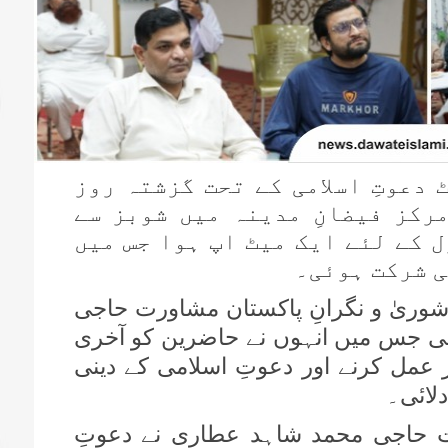
دعوتِ اسلامی کے تحت گزشتہ روز
رکز فیضانِ مدینہ میں شوبز سے
ل کے لئے ایک میٹ اپ ہوا جس میں
ی شرکت ہوئی۔
وریٰ و نگرانِ پاکستان مشاورت حاجی
ی جس میں انہوں نے حاضرین کو آخری
مل کرنے اور دعوتِ اسلامی کے دینی
لائی۔
رت حاجی محمد شاہد عطاری نے دعوتِ