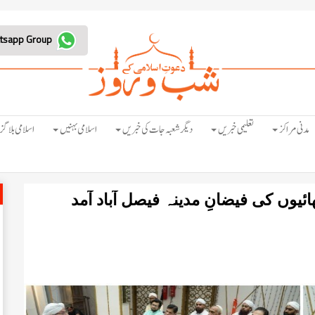
Join Whatsapp Group
مدنی مراکز
تعلیمی خبریں
دیگر شعبہ جات کی خبریں
اسلامی بہنیں
اسلامی بلاگز
ئیوں کی فیضانِ مدینہ فیصل آباد آمد