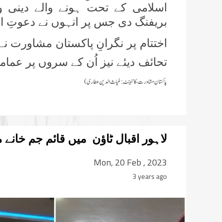
اسلامی کے تحت ہونے والے دینی و
بریفنگ دی جس پر انہوں نے دعوتِ 
اختتام پر نگرانِ پاکستان مشاورت نے
تحائف دیئے نیز اُن کے سروں پر عما
پاکستان مشاورت، کانٹینٹ:غیاث الدین عطاری)
لاہور اقبال ٹاؤن میں قائم جم خان
Mon, 20 Feb , 2023
3 years ago