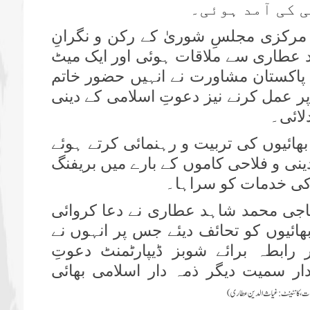
 کی آمد ہوئی۔
 مرکزی مجلسِ شوریٰ کے رکن و نگرانِ
عطاری سے ملاقات ہوئی اور ایک میٹ
ِ پاکستان مشاورت نے انہیں حضور خاتم
عمل کرنے نیز دعوتِ اسلامی کے دینی
لائی۔
ھائیوں کی تربیت و رہنمائی کرتے ہوئے
نی و فلاحی کاموں کے بارے میں بریفنگ
کی خدمات کو سراہا۔
اجی محمد شاہد عطاری نے دعا کروائی
بھائیوں کو تحائف دیئے جس پر انہوں نے
رابطہ برائے شوبز ڈیپارٹمنٹ دعوتِ
ار سمیت دیگر ذمہ دار اسلامی بھائی
شاورت، کانٹینٹ:غیاث الدین عطاری)