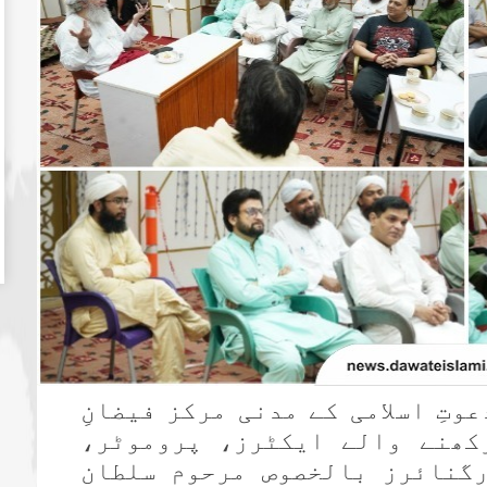
وتِ اسلامی کے مدنی مرکز فیضانِ
کھنے والے ایکٹرز، پروموٹر،
گنائرز بالخصوص مرحوم سلطان