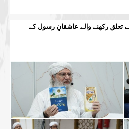
ے تعلق رکھنے والے عاشقانِ رسول کے