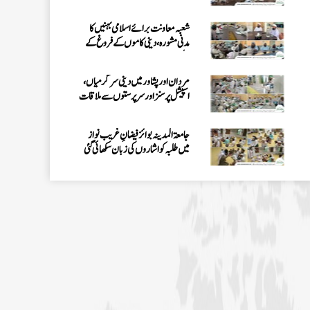
جامعۃ المدینہ بوائز فیضانِ غریب نواز
میں طلبہ کو اشاروں کی زبان سکھائی گئی
اسپیشل پرسنز ڈیپارٹمنٹ کے تحت 3 دن
کا قافلہ، دینی احکام اور سنتوں کی تربیت
پشاور: مدرسۃ المدینہ میں سیکھنے سکھانے
کا حلقہ، اسپیشل پرسنز کی معاونت کا ذہن
فیضانِ مدینہ G-11، اسلام آباد میں
اسپیشل پرسنز کے لیے خصوصی حلقے کا
انعقاد
وفاقی دارالحکومت اسلام آباد میں رہائشی
”اشاروں کی زبان کورس“ کا انعقاد
فیضانِ مدینہ آفندی ٹاؤن حیدرآباد
میں 3 دن (25، تا 27 جولائی