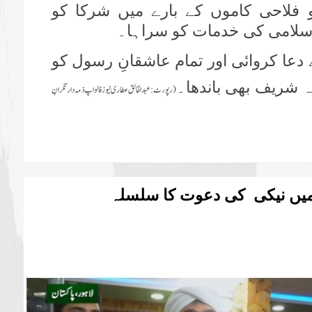
 فلاحی کاموں کے بارے میں شرکا کو
اسلامی کی خدمات کو سراہا۔
 دعا کروائی اور تمام عاشقانِ
رسول کو
مہ شریف بھی باندھا۔
(رپورٹ:عبدالخالق عطاری نیوز فالو اپ ذمہ دار نگرانِ
ے میں نیکی کی دعوت کا سلسلہ