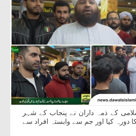
لامی کے ذمہ داران نے پنجاب کے شہر
کا دورہ کیا اور جم سے وابستہ افراد سے