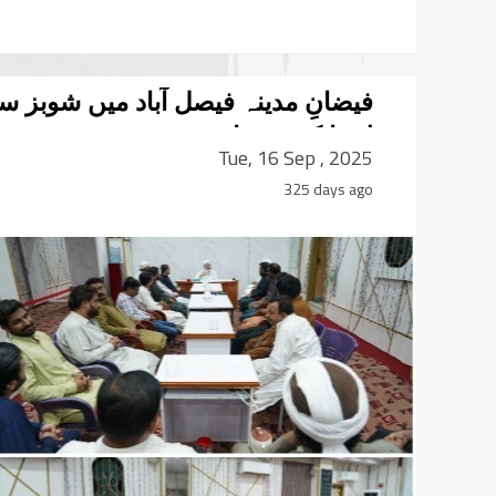
فیضانِ مدینہ فیصل آباد میں شوبز س
لئے ایک میٹ اپ
Tue, 16 Sep , 2025
325 days ago