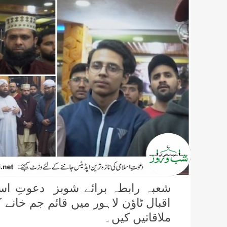
شعبہ رابطہ برائے شوبز دعوتِ اس
اقبال ٹاؤن لاہور میں قائم جم خانے 
ملاقاتیں کیں۔