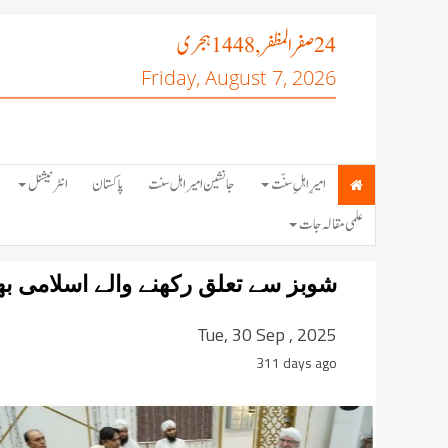
صفر المظفر
ہجری
, 1448
24
Friday, August 7, 2026
امیرِ اہلِ سنّت
جانشین امیر اہل سنت
پاکستان
انٹرنیشنل
علمی مقالہ جات
شوبز سے تعلق رکھنے والے اسلامی بھا
Tue, 30 Sep , 2025
311 days ago