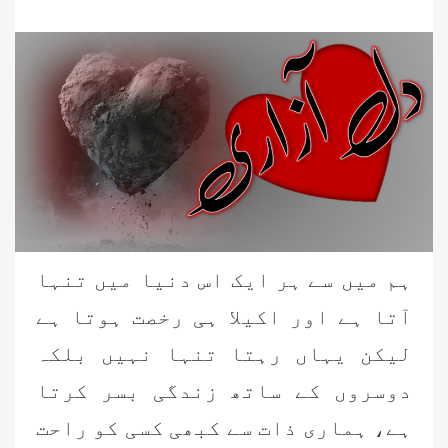
ہم میں سے ہر ایک اس دنیا میں تنہا
آتا ہے اور اکیلا ہی رخصت ہوتا ہے
لیکن یہاں رہتا تنہا نہیں بلکہ
دوسروں کے ساتھ زندگی بسر کرتا
ہے، ہماری ذات سے کبھی کسی کو راحت