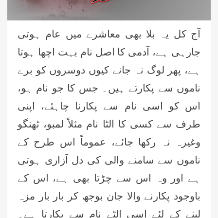
آج کل یہ بلا بھی معاشرے میں عام ہوتی
جارہی ہے، آدمی کا اصل نام بہت اچھا ہوتا
ہے، پھر لوگ نہ جانے کیوں دوسروں کو برے
ناموں سے پکارتے ہیں۔ جس کا جو نام ہو،
اس کو اسی نام سے پکارنا چاہئے، اپنی
طرف سے کسی کا الٹا نام مثلاً لمبو، ٹھنگو
وغیرہ نہ رکھا جائے، عموماً اس طرح کے
ناموں سے سامنے والی کی دل آزاری ہوتی
ہے اور وہ اس سے چڑتا بھی ہے، اس کے
باوجود پکارنے والا جان بوجھ کر بار بار مزہ
لینے کے لئے اسی الٹے نام سے پکارتا ہے۔