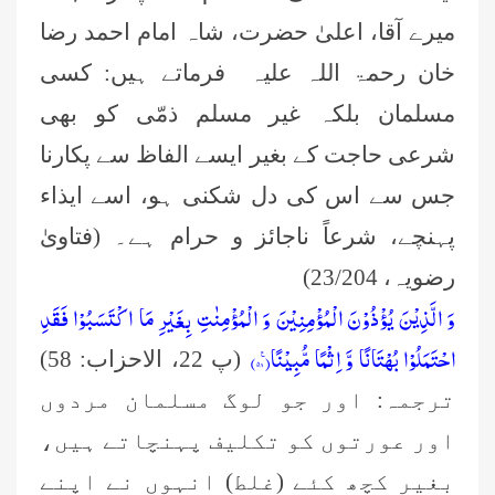
میرے آقا، اعلیٰ حضرت، شاہ امام احمد رضا
خان رحمۃ اللہ علیہ فرماتے ہیں: کسی
مسلمان بلکہ غیر مسلم ذمّی کو بھی
شرعی حاجت کے بغیر ایسے الفاظ سے پکارنا
جس سے اس کی دل شکنی ہو، اسے ایذاء
پہنچے، شرعاً ناجائز و حرام ہے۔ (فتاویٰ
رضویہ، 23/204)
وَ الَّذِیْنَ یُؤْذُوْنَ الْمُؤْمِنِیْنَ وَ الْمُؤْمِنٰتِ بِغَیْرِ مَا اكْتَسَبُوْا فَقَدِ
احْتَمَلُوْا بُهْتَانًا وَّ اِثْمًا مُّبِیْنًا۠(۵۸)
(پ 22، الاحزاب: 58)
ترجمہ: اور جو لوگ مسلمان مردوں
اور عورتوں کو تکلیف پہنچاتے ہیں،
بغیر کچھ کئے (غلط) انہوں نے اپنے