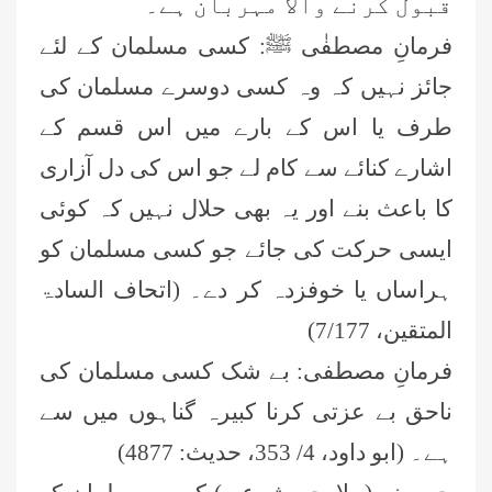
قبول کرنے والا مہربان ہے۔
فرمانِ مصطفٰی ﷺ: کسی مسلمان کے لئے
جائز نہیں کہ وہ کسی دوسرے مسلمان کی
طرف یا اس کے بارے میں اس قسم کے
اشارے کنائے سے کام لے جو اس کی دل آزاری
کا باعث بنے اور یہ بھی حلال نہیں کہ کوئی
ایسی حرکت کی جائے جو کسی مسلمان کو
ہراساں یا خوفزدہ کر دے۔ (اتحاف السادۃ
المتقین، 7/177)
فرمانِ مصطفی: بے شک کسی مسلمان کی
ناحق بے عزتی کرنا کبیرہ گناہوں میں سے
ہے۔ (ابو داود، 4/ 353، حدیث: 4877)