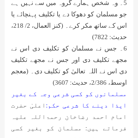
5۔ وہ شخص ہمارے گروہ میں سے نہیں ہے
جو مسلمان کو دھوکا دے یا تکلیف پہنچائے یا
اس کے ساتھ مکر کرے۔ (کنز العمال، 2
/ 218
،
حدیث:
7822)
6۔ جس نے مسلمان کو تکلیف دی اس نے
مجھے تکلیف دی اور جس نے مجھے تکلیف
دی اس نے اللہ تعالیٰ کو تکلیف دی۔ (معجم
اوسط، 2/386، حدیث:
3607)
مسلمانوں کو کسی شرعی وجہ کے بغیر
ایذا دینے کا شرعی حکم:
اعلیٰ حضرت
امام احمد رضاخان رحمۃاللہ علیہ
فرماتے ہیں: مسلمان کو بغیر کسی