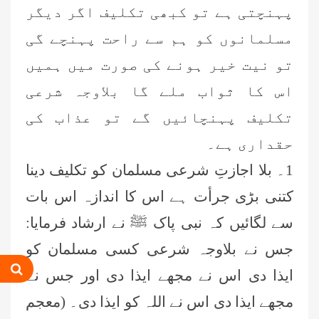
پہنچتی ہے تو کبھی تکلیف اگر دیگر
مسلمانوں کو ہم سے راحت پہنچے گی
تو نیت خیر ہونے کی صورت میں ہمیں
اس کا ثواب ملے گا بلاوجہ شرعی
تکلیف پہنچائیں گے تو عذاب کی
حقداری ہے۔
1۔ بلا اجازتِ شرعی مسلمان کو تکلیف دینا
کتنی بڑی جرأت ہے اس کا اندازہ اس بات
سے لگائیں کہ نبی پاک ﷺ نے ارشاد فرمایا:
جس نے بلاوجہ شرعی کسی مسلمان کو
ایذا دی اس نے مجھے ایذا دی اور جس نے
مجھے ایذا دی اس نے اللہ کو ایذا دی۔ (معجم