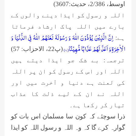
اوسط، 2/386، حدیث:3607)
اللہ و رسول کو ایذا دینے والوں کے
بارے میں اللہ پاک ارشاد فرماتا
اِنَّ الَّذِیْنَ یُؤْذُوْنَ اللّٰهَ وَ رَسُوْلَهٗ لَعَنَهُمُ اللّٰهُ فِی الدُّنْیَا وَ
ہے:
الْاٰخِرَةِ وَ اَعَدَّ لَهُمْ عَذَابًا مُّهِیْنًا(۵۷)
(پ22، الاحزاب: 57)
ترجمہ: بے شک جو ایذا دیتے ہیں
اللہ اور اس کے رسول کو ان پر اللہ
کی لعنت ہے دنیا و آخرت میں اور
اللہ نے ان کے لیے ذلت کا عذاب
تیار کر رکھا ہے۔
ذرا سوچ
ئے
کہ کون سا مسلمان اس بات کو
گوارہ کرے گا کہ وہ اللہ و رسول اللہ کو ایذا