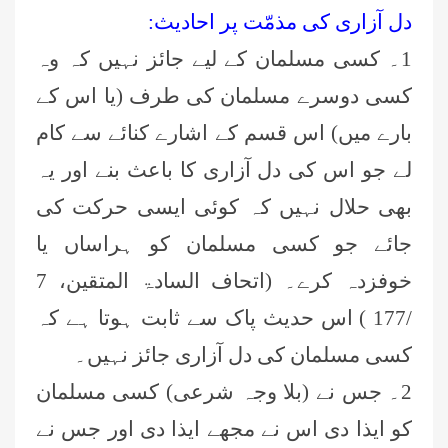
دل آزاری کی مذمّت پر احادیث:
1۔ کسی مسلمان کے لیے جائز نہیں کہ وہ
کسی دوسرے مسلمان کی طرف (یا اس کے
بارے میں) اس قسم کے اشارے کنا
ئے
سے کام
لے جو اس کی دل آزاری کا باعث بنے اور یہ
بھی حلال نہیں کہ کوئی ایسی حرکت کی
جا
ئے
جو کسی مسلمان کو ہراساں یا
خوفزدہ کرے۔ (اتحاف السادۃ المتقین، 7
/177 ) اس حدیث پاک سے ثابت ہوتا ہے کہ
کسی مسلمان کی دل آزاری جائز نہیں۔
2۔ جس نے (بلا وجہ شرعی) کسی مسلمان
کو ایذا دی اس نے مجھے ایذا دی اور جس نے