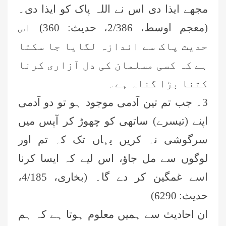
مجھے ایذا دی اس نے اللہ پاک کو ایذا دی۔
(معجم اوسط، 2/386، حدیث: 360) اس
حدیث پاک سے اندازہ لگایا جا سکتا
ہے کہ کسی مسلمان کی دل آزاری کرنا
کتنا بڑا گناہ ہے۔
3۔ جب تم تین آدمی موجود ہو تو دو آدمی
اپنے (تیسرے) ساتھی کو چھوڑ کر آپس میں
سرگوشی نہ کریں یہاں تک کہ تم اور
لوگوں سے مل جاؤ، اس لیے کہ ایسا کرنا
اسے غمگین کر دے گا۔ (بخاری، 4/185،
حدیث: 6290)
ان احادیث سے ہمیں معلوم ہوتا ہے کہ ہم