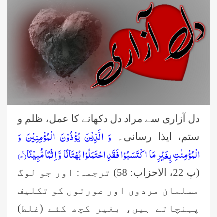
دل آزاری سے مراد دل دکھانے کا عمل، ظلم و
وَ الَّذِیْنَ یُؤْذُوْنَ الْمُؤْمِنِیْنَ وَ
ستم، ایذا رسانی۔
الْمُؤْمِنٰتِ بِغَیْرِ مَا اكْتَسَبُوْا فَقَدِ احْتَمَلُوْا بُهْتَانًا وَّ اِثْمًا مُّبِیْنًا۠(۵۸)
(پ 22، الاحزاب: 58) ترجمہ: اور جو لوگ
مسلمان مردوں اور عورتوں کو تکلیف
پہنچاتے ہیں، بغیر کچھ کئے (غلط)