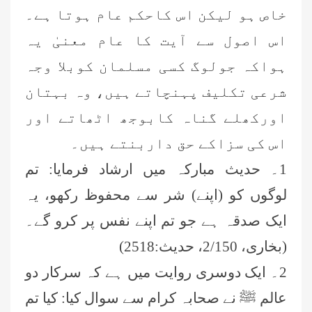
خاص ہو لیکن اس کاحکم عام ہوتا ہے۔
اس اصول سے آیت کا عام معنیٰ یہ
ہواکہ جولوگ کسی مسلمان کوبلا وجہ
شرعی تکلیف پہنچاتے ہیں، وہ بہتان
اورکھلے گناہ کابوجھ اٹھاتے اور
اس کی سزاکے حق داربنتے ہیں۔
1۔ حدیث مبارکہ میں ارشاد فرمایا: تم
لوگوں کو (اپنے) شر سے محفوظ رکھو، یہ
ایک صدقہ ہے جو تم اپنے نفس پر کرو گے۔
(بخاری، 2/150، حدیث:2518)
2۔ ایک دوسری روایت میں ہے کہ سرکار دو
عالم ﷺ نے صحابہ کرام سے سوال کیا: کیا تم