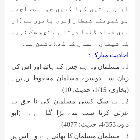
ایسی باتیں کہا کریں جو بہت اچھی
ہو کیونکہ شیطان (بری باتوں سے )ان
میں فساد ڈلوا دیتا ہے کچھ شک نہیں
کہ شیطان انسان کا کھلا دشمن ہے۔
احادیث مبارکہ:
1۔ مسلمان وہ ہے جس کے ہاتھ اور اس کی
زبان سے دوسرے مسلمان محفوظ رہیں۔
(بخاری، 1/15، حدیث: 10)
2۔ بے شک کسی مسلمان کی نا حق بے
عزتی کرنا سب سے بڑا گناہ ہے۔ (ابو
داود،4/353، حدیث: 4877)
3۔ مسلمان مسلمان کا بھائی ہے، وہ اس پر