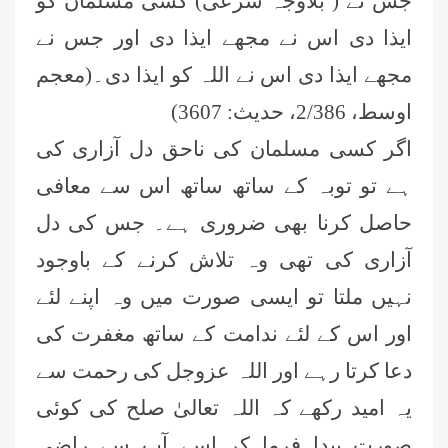
جس نے ( بلاوجہ شرعی) کسی مسلمان کو
ایذا دی اس نے مجھے ایذا دی اور جس نے
مجھے ایذا دی اس نے اللہ کو ایذا دی۔(معجم
اوسط، 2/386، حدیث: 3607)
اگر کسی مسلمان کی ناحق دل آزاری کی
ہے تو توبہ کے ساتھ ساتھ اس سے معافی
حاصل کرنا بھی ضروری ہے۔ جس کی دل
آزاری کی تھی وہ تلاش کرنے کے باوجود
نہیں ملتا تو ایسی صورت میں وہ اپنے لئے
اور اس کے لئے ندامت کے ساتھ مغفرت کی
دعا کرتا رہے اور اللہ عزوجل کی رحمت سے
یہ امید رکھے کہ اللہ تعالیٰ صلح کی کوئی
صورت پیدا فرما کر اسے آپ سے راضی