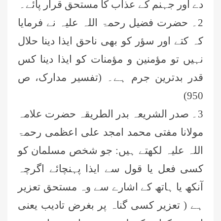
دے اور جہنم کے عذاب کا مستحق قرار پا
ئے۔
2۔ حضرت فضیل رحمۃ اللہ علیہ نے فرمایا
کہ کتے اور سؤر کو بھی ناحق ایذا دینا حلال
نہیں تو مؤمنین و مؤمنات کو ایذا دینا کس
قدر بدترین جرم ہے۔ (تفسیر مدارک، ص
950)
3۔ صدر الشریعہ بدر الطریقہ حضرت علامہ
مولانا مفتی محمد امجد علی اعظمی رحمۃ
اللہ علیہ لکھتے ہیں: جو شخص مسلمان کو
کسی فعل یا قول سے ایذا پہنچا
ئے
اگرچہ
آنکھ یا ہاتھ کے اشارے سے وہ مستحق تعزیر
ہے ( تعزیر کسی گناہ پر بغرض تادیب یعنی