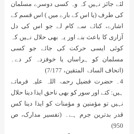
لئے جائز نہیں کہ وہ کسی دوسرے مسلمان
کی طرف (یا اس کے بارے میں ) اس قسم کے
اشارے، کنائے سے کام لے جو اس کی دل
آزاری کا باعث بنے اور یہ بھی حلال نہیں کہ
کوئی ایسی حرکت کی جائے جو کسی
مسلمان کو ہراساں یا خوفزدہ کر دے۔
(اتحاف السادۃ المتقین،
7/177)
4۔ حضرت فضیل رحمۃ اللہ علیہ فرماتے
ہیں: کتے اور سور کو بھی ناحق ایذا دینا حلال
نہیں تو مؤمنین و مؤمنات کو ایذا دینا کس
قدر بدترین جرم ہے۔ (تفسیر مدارک، ص
950)