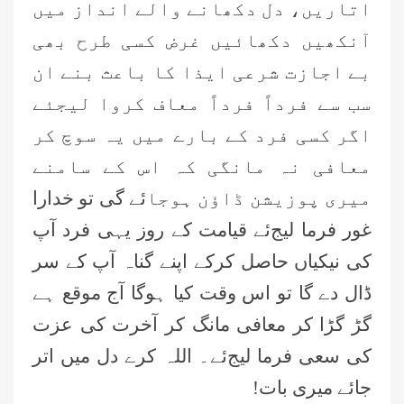
اتاریں، دل دکھانے والے انداز میں
آنکھیں دکھائیں غرض کسی طرح بھی
بے اجازت شرعی ایذا کا باعث بنے ان
سب سے فرداً فرداً معاف کروا لیجئے
اگر کسی فرد کے بارے میں یہ سوچ کر
معافی نہ مانگی کہ اس کے سامنے
میری پوزیشن ڈاؤن ہوجا
ئے
گی تو خدارا
غور فرما لیج
ئے
قیامت کے روز یہی فرد آپ
کی نیکیاں حاصل کرکے اپنے گناہ آپ کے سر
ڈال دے گا تو اس وقت کیا ہوگا آج موقع ہے
گڑ گڑا کر معافی مانگ کر آخرت کی عزت
کی سعی فرما لیج
ئے۔
اللہ کرے دل میں اتر
جا
ئے
میری بات!