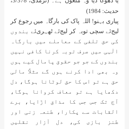
یا دھوکا دیا وہ ملعون ہے۔ (ترمذی، 3/378،
حدیث: 1984)
پیاری بہنو! اللہ پاک کی بارگاہ میں رجوع کر
لیج
ئے
سچی توبہ کر لیج
ئے
ٹھہری
ئے
بندوں
کی حق تلفی کے معاملے میں بارگاہ
الٰہی میں صرف توبہ کرنا کافی نہیں
بندوں کے جو جو حقوق پامال کیے ہوں
وہ بھی ادا کرنے ہوں گے مثلاً مالی
حق ہے تو اس کا حق لوٹانا ہوگا، دل
دکھایا ہے تو معاف کروانا ہوگا،
آج تک جس جس کا مذاق اڑایا، برے
القابات سے پکارا، طنعہ زنی اور
طنز بازی کی، دل آزار نقلیں