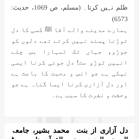
ظلم نہیں کرتا۔ (مسلم، ص 1069، حدیث:
6573)
ہمارے مدینے والے آقا ﷺ کسی کا دل
توڑنا پسند نہیں کرتے تھے دلوں کو
جوڑو، جہاں تک تمہارا بس چلے
انہیں توڑو مت! دل جوئی کرنا ایسی
نیکی ہے جو انس و محبت کا باعث ہے
اور دل آزاری کرنا ایسا گناہ ہے جو
وحشت و نفرت کا سبب ہے۔
دل آزاری از بنت محمد بشیر، جامعۃ