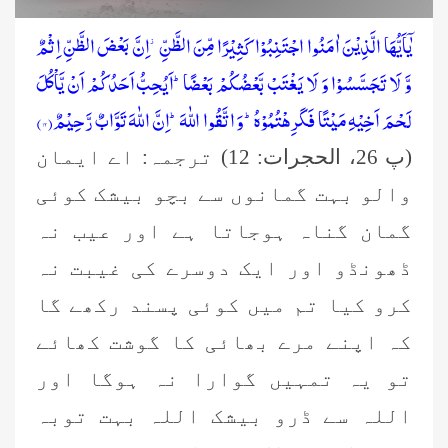
یٰۤاَیُّهَا الَّذِیْنَ اٰمَنُوا اجْتَنِبُوْا كَثِیْرًا مِّنَ الظَّنِّ٘-اِنَّ بَعْضَ الظَّنِّ اِثْمٌ
وَّ لَا تَجَسَّسُوْا وَ لَا یَغْتَبْ بَّعْضُكُمْ بَعْضًاؕ-اَیُحِبُّ اَحَدُكُمْ اَنْ یَّاْكُلَ
لَحْمَ اَخِیْهِ مَیْتًا فَكَرِهْتُمُوْهُؕ-وَ اتَّقُوا اللّٰهَؕ-اِنَّ اللّٰهَ تَوَّابٌ رَّحِیْمٌ(۱۲)
(پ 26، الحجرات: 12) ترجمہ: اے ایمان
والو بہت گمانوں سے بچو بیشک کوئی
گمان گناہ ہوجاتا ہے اور عیب نہ
ڈھونڈو اور ایک دوسرے کی غیبت نہ
کرو کیا تم میں کوئی پسند رکھے گا
کہ اپنے مرے بھائی کا گوشت کھائے
تو یہ تمہیں گوارا نہ ہوگا اور
اللہ سے ڈرو بیشک اللہ بہت توبہ