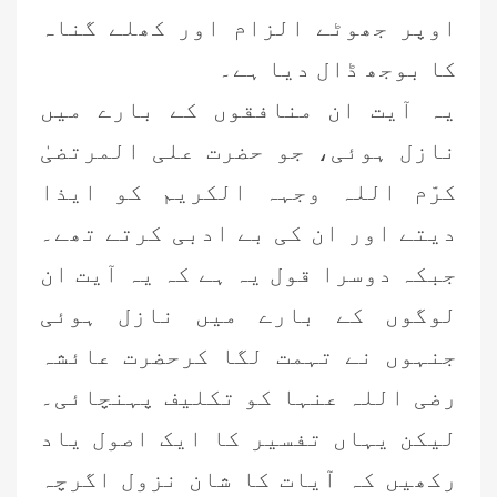
اوپر جھوٹے الزام اور کھلے گناہ
کا بوجھ ڈال دیا ہے۔
یہ آیت ان منافقوں کے بارے میں
نازل ہوئی، جو حضرت علی المرتضیٰ
کرّم اللہ وجہہ الکریم کو ایذا
دیتے اور ان کی بے ادبی کرتے تھے۔
جبکہ دوسرا قول یہ ہے کہ یہ آیت ان
لوگوں کے بارے میں نازل ہوئی
جنہوں نے تہمت لگا کرحضرت عائشہ
رضی اللہ عنہا کو تکلیف پہنچائی۔
لیکن یہاں تفسیر کا ایک اصول یاد
رکھیں کہ آیات کا شان نزول اگرچہ