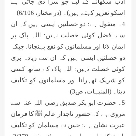
ادب سکھانے کے لیے جو سزا دی جاتی ہے
اسکو تعزیر کہتے ہیں)۔ (در مختار، 6/106)
4۔ منقول ہے: دو خصلتیں ایسی ہیں کہ ان
سے افضل کوئی خصلت نہیں: اللہ پاک پر
ایمان لانا اور مسلمانوں کو نفع پہنچانا، جبکہ
دو خصلتیں ایسی ہیں کہ ان سے زیادہ بری
کوئی خصلت نہیں: اللہ پاک کے ساتھ کسی
کو شریک ٹھہرانا اور مسلمانوں کو تکلیف
دینا۔ (المنبہات، ص3)
5۔ حضرت ابو بکر صدیق رضی اللہ عنہ سے
مروی ہے کہ حضور تاجدار عالم ﷺ کا فرمان
عبرت نشان ہے: جس نے مسلمان کو تکلیف