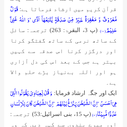
قَوْلٌ
قرآن کریم میں ارشاد فرماتا ہے:
مَّعْرُوْفٌ وَّ مَغْفِرَةٌ خَیْرٌ مِّنْ صَدَقَةٍ یَّتْبَعُهَاۤ اَذًىؕ-وَ اللّٰهُ غَنِیٌّ
حَلِیْمٌ(۲۶۳)
(پ 3، البقرۃ: 263) ترجمہ: سائل
کے ساتھ نرمی کے ساتھ گفتگو کرنا
اور درگزر کرنا اس صدقہ سے کہیں
بہتر ہے جس کے بعد اس کی دل آزاری
ہو اور اللہ بےنیاز بڑے حلم والا
ہے۔
وَ قُلْ لِّعِبَادِیْ یَقُوْلُوا الَّتِیْ
ایک اور جگہ ارشاد فرمایا:
هِیَ اَحْسَنُؕ-اِنَّ الشَّیْطٰنَ یَنْزَغُ بَیْنَهُمْؕ-اِنَّ الشَّیْطٰنَ كَانَ لِلْاِنْسَانِ
عَدُوًّا مُّبِیْنًا(۵۳)
(پ 15، بنی اسرائیل:53) ترجمہ:
اور میرے بندوں سے کہہ دیں کہ وہ