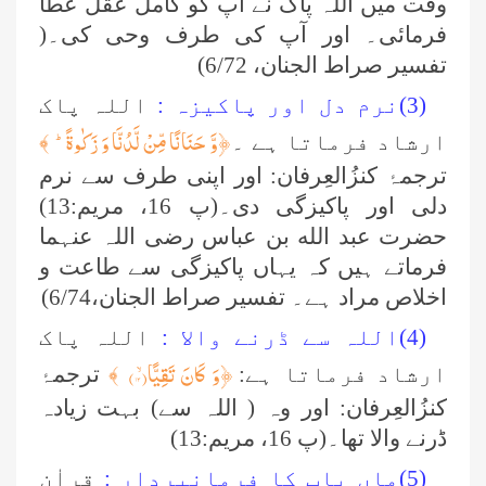
وقت میں اللہ پاک نے آپ کو کامل عقل عطا
فرمائی۔ اور آپ کی طرف وحی کی۔(
تفسیر صراط الجنان، 6/72)
(3)نرم دل اور پاکیزہ :
اللہ پاک
﴿
وَّ حَنَانًا مِّنْ لَّدُنَّا وَ زَكٰوةًؕ-
ارشاد فرماتا ہے ۔
﴾
ترجمۂ کنزُالعِرفان: اور اپنی طرف سے نرم
دلی اور پاکیزگی دی۔(پ 16، مریم:13)
حضرت عبد الله بن عباس رضی اللہ عنہما
فرماتے ہیں کہ یہاں پاکیزگی سے طاعت و
اخلاص مراد ہے۔ تفسیر صراط الجنان،6/74)
(4)اللہ سے ڈرنے والا :
اللہ پاک
﴿
وَ كَانَ تَقِیًّاۙ(
۱۳)
ارشاد فرماتا ہے:
﴾
ترجمۂ
کنزُالعِرفان: اور وہ ( اللہ سے) بہت زیادہ
ڈرنے والا تھا۔(پ 16، مریم:13)
(5)ماں باپ کا فرمانبردار :
قراٰنِ