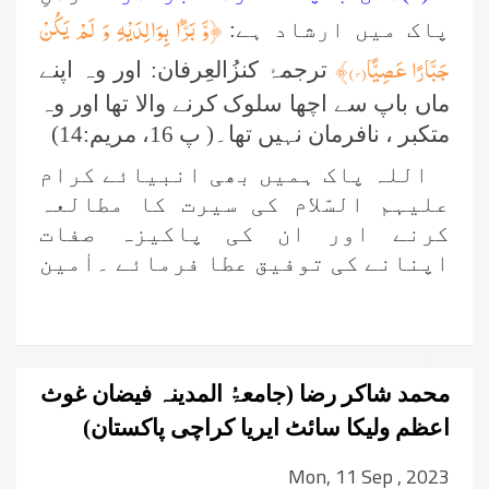
﴿
وَّ بَرًّۢا بِوَالِدَیْهِ وَ لَمْ یَكُنْ
پاک میں ارشاد ہے:
جَبَّارًا عَصِیًّا
(
۱۴
)﴾
ترجمۂ کنزُالعِرفان: اور وہ اپنے
ماں باپ سے اچھا سلوک کرنے والا تھا اور وہ
متکبر ، نافرمان نہیں تھا۔( پ 16، مریم:14)
اللہ پاک ہمیں بھی انبیائے کرام
علیہم السّلام کی سیرت کا مطالعہ
کرنے اور ان کی پاکیزہ صفات
اپنانے کی توفیق عطا فرمائے ۔اٰمین
محمد شاکر رضا (جامعۃُ المدینہ فیضان غوث
اعظم ولیکا سائٹ ایریا کراچی پاکستان)
Mon, 11 Sep , 2023