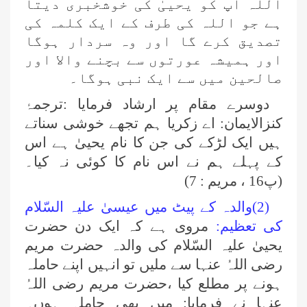
اللہ آپ کو یحییٰ کی خوشخبری دیتا
ہے جو اللہ کی طرف کے ایک کلمہ کی
تصدیق کرے گا اور وہ سردار ہوگا
اور ہمیشہ عورتوں سے بچنے والا اور
صالحین میں سے ایک نبی ہوگا۔
دوسرے مقام پر ارشاد فرمایا :ترجمۂ
کنزالایمان: اے زکریا ہم تجھے خوشی سناتے
ہیں ایک لڑکے کی جن کا نام یحییٰ ہے اس
کے پہلے ہم نے اس نام کا کوئی نہ کیا۔
(پ16 ، مریم : 7)
(2)والدہ کے پیٹ میں عیسیٰ علیہ السّلام
کی تعظیم:
مروی ہے کہ ایک دن حضرت
یحییٰ علیہ السّلام کی والدہ حضرت مریم
رضی اللہُ عنہا سے ملیں تو انہیں اپنے حاملہ
ہونے پر مطلع کیا ،حضرت مریم رضی اللہُ
عنہا نے فرمایا: میں بھی حاملہ ہوں۔