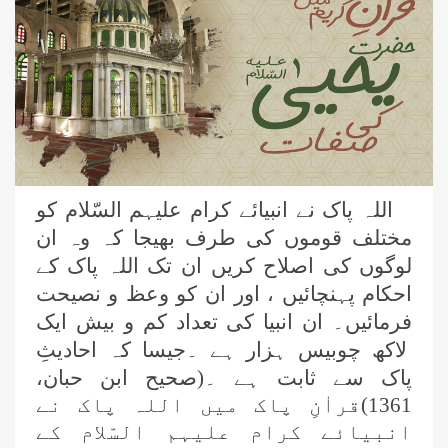
اللہ پاک نے انبیائے کرام علیہم السّلام کو
مختلف قوموں کی طرف بھیجا کہ وہ ان
لوگوں کی اصلاح کریں ان تک اللہ پاک کے
احکام پہنچائیں ، اور ان کو وعظ و نصیحت
فرمائیں۔ ان انبیا کی تعداد کم و بیش ایک
لاکھ چوبیس ہزار ہے ۔جیسا کہ احادیثِ
پاک سے ثابت ہے ۔(صحیح ابن حبان،
1361)قراٰنِ پاک میں اللہ پاک نے
انبیائے کرام علیہم السّلام کے