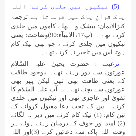
(5) نیکیوں میں جلدی کرتے:
اللہ
پاک قراٰنِ پاک میں فرماتا ہے:
ترجمۂ
کنزالایمان: بیشک وہ بھلے کاموں میں جلدی
کرتے تھے ۔ (پ17،
الانبیآء:90)وضاحت: یعنی
نیکیوں میں جلدی کرتے ، جو بھی نیک کام
ہوتا اس میں تاخیر نہ کرتے تھے۔
ترغیب :
حضرت یحییٰ علیہ السّلام
عورتوں سے دور رہتے تھے۔ باوجود طاقت
کے یعنی طاقت بھی تھی لیکن پھر بھی
عورتوں سے بچتے تھے۔ یہ آپ علیہ السّلام کا
تقویٰ اور عاجزی تھی اور نیکیوں میں جلدی
کرتے۔ اس کے تحت دعا مقبول کروانے کے
تین کام: (1) نیک کام کرنے میں دیر نہ لگائے
(2) امید اور خوف کے درمیان رہتے ہوئے ہر
وقت اللہ پاک سے دعائیں کرے (3)اور اللہ