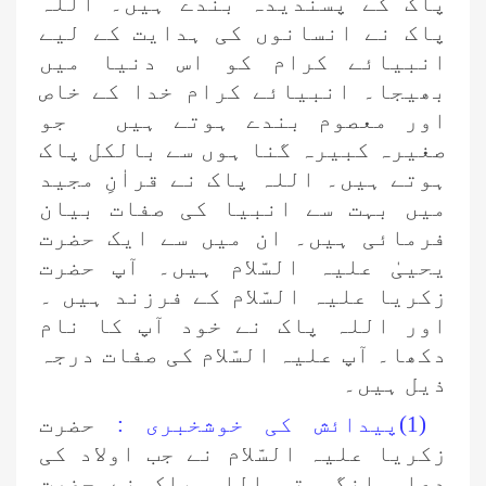
پاک کے پسندیدہ بندے ہیں۔ اللہ
پاک نے انسانوں کی ہدایت کے لیے
انبیائے کرام کو اس دنیا میں
بھیجا۔ انبیائے کرام خدا کے خاص
اور معصوم بندے ہوتے ہیں جو
صغیرہ کبیرہ گنا ہوں سے بالکل پاک
ہوتے ہیں۔ اللہ پاک نے قراٰنِ مجید
میں بہت سے انبیا کی صفات بیان
فرمائی ہیں۔ ان میں سے ایک حضرت
یحییٰ علیہ السّلام ہیں۔ آپ حضرت
زکریا علیہ السّلام کے فرزند ہیں ۔
اور اللہ پاک نے خود آپ کا نام
دکھا۔ آپ علیہ السّلام کی صفات درجہ
ذیل ہیں۔
(1)پیدائش کی خوشخبری :
حضرت
زکریا علیہ السّلام نے جب اولاد کی
دعا مانگی تو اللہ پاک نے حضرت