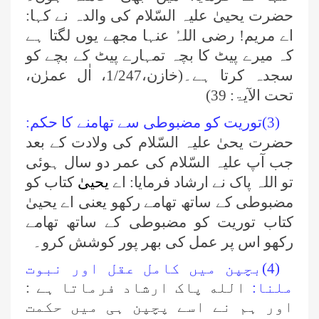
حضرت یحییٰ علیہ السّلام کی والدہ نے کہا:
اے مریم! رضی اللہُ عنہا مجھے یوں لگتا ہے
کہ میرے پیٹ کا بچہ تمہارے پیٹ کے بچے کو
سجدہ کرتا ہے۔(خازن،1/247، اٰل عمرٰن،
تحت الآیۃ:
39)
(3)توریت کو مضبوطی سے تھامنے کا حکم:
حضرت یحیٰ علیہ السّلام کی ولادت کے بعد
جب آپ علیہ السّلام کی عمر دو سال ہوئی
تو اللہ پاک نے ارشاد فرمایا: اے
یحییٰ
کتاب کو
مضبوطی کے ساتھ تھامے رکھو یعنی اے یحییٰ
کتاب توریت کو مضبوطی کے ساتھ تھامے
رکھو اس پر عمل کی بھر پور کوشش کرو۔
(4)بچپن میں کامل عقل اور نبوت
ملنا:
الله پاک ارشاد فرماتا ہے :
اور ہم نے اسے پچپن ہی میں حکمت