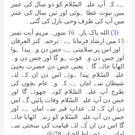
ہے کہ آپ علیہ السّلام کو دو سال کی عمر
میں نبوت عطا ہوئی اور تین سال کی عمر
میں آپ کی طرف وحی نازل کی گئی۔
(3)
الله پاک پارہ 16 سورہ مریم آیت نمبر
15 میں ارشاد فرماتا ہے : ترجمہ کنز العرفان
: اور اس پر سلامتی ہے جس دن وہ پیدا ہوا
اور جس دن وہ فوت ہو گا اور جس دن وہ
اٹھایا جائے گا ۔ یعنی جس دن حضرت یحییٰ
علیہ السّلام پیدا ہوئے اس دن ان کے لئے
شیطان سے امان ہے کہ وہ عام بچوں کی
طرح آپ علیہ السّلام کونہ چھوئے گا اور
جس دن آپ علیہ السّلام وفات پائیں گے اس
دن ان کے لئے عذابِ قبر سے امان ہے اور
جس دن آپ علیہ السّلام کو زندہ اٹھایا جائے
گا اس دن ان کے لئے قیامت کی سختی سے
امان ہے۔(صراط الجنان،6/78)