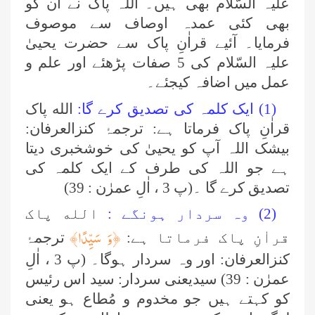
علیہ السّلام بھی ہیں۔ اللہ پاک نے ان کو
بھی کئی عمدہ اوصاف سے موصوف
فرمایا۔ آئیے قراٰنِ پاک سے حضرت یحییٰ
علیہ السّلام کی 5 صفات پڑھئے اور علم و
عمل میں اضافہ کیجئے۔
(1) ایک کلمہ کی تصدیق کرے گا:
الله پاک
قراٰنِ پاک فرماتا ہے: ترجمۂ کنزالعرفان:
بیشک اللہ آپ کو یحییٰ کی خوشخبری دیتا
ہے جو اللہ کی طرف کے ایک کلمہ کی
تصدیق کرے گا ۔(پ 3 ، اٰلِ عمرٰن : 39)
(2) وہ سردار ہونگے :
الله پاک
﴿وَ سَیِّدًا﴾
قراٰنِ پاک فرماتا ہے:
ترجمۂ
کنزالعرفان: اور وہ سردار ہوگا۔ (پ 3 ، اٰلِ
عمرٰن : 39) سیدیعنی سردار: سید اس رئیس
کو کہتے ہیں جو مخدوم و مُطاع ہو یعنی