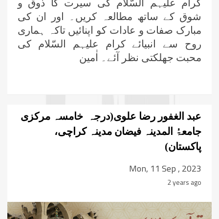
کرام علیہم السّلام کی سیرت کا ذوق و
شوق کے ساتھ مطالعہ کریں۔ اور ان کی
مبارک صفات و عادات کو اپنائیں تاکہ ہماری
روح سے انبیائے کرام علیہم السّلام کی
محبت جھلکتی نظر آئے۔ اٰمین
عبد الغفور رضا علوی(درجہ خامسہ مرکزی
جامعۃُ المدینہ فیضان مدینہ کراچی،
پاکستان)
Mon, 11 Sep , 2023
2 years ago