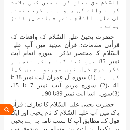
السّلام حق بیان کرنے میں کسی ملامت
کرنے والے کی پرواہ نہ کرتے تھے۔
آپ علیہ السّلام منصبِ شہادت پر فائز
ہوئے ۔
حضرت یحییٰ علیہ السّلام کے واقعات کے
قراٰنی مقامات:۔قراٰنِ مجید میں آپ علیہ
السّلام کا مختصر تذکرہ سوره انعام آیت
نمبر 85 میں کیا گیا جبکہ تفصیلی
ذکر درج ذیل تین سورتوں میں کیا
گیا ہے۔(1) سوره آل عمران آیت نمبر 38 تا
41 ،(2) سوره مریم آیت نمبر 7 تا 15،
(3)سورہ انبیا آیت نمبر 89تا 90۔
حضرت یحییٰ علیہ السّلام کا تعارف: قراٰنِ
پاک میں آپ علیہ السّلام کا نام یحییٰ اور ایک
قول کے مطابق آپ کا نسب نامہ یہ ہے یحیی
بن زکریا بن لدن بن مسلم بن صدوق سے