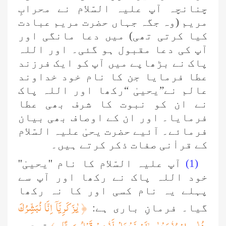
چنانچہ آپ علیہ السّلام نے محرابِ
مریم (وہ جگہ جہاں حضرت مریم عبادت
کیا کرتی تھی) میں دعا مانگی اور
آپ کی دعا مقبول ہو گئی۔ اور اللہ
پاک نے بڑھاپے میں آپ کو ایک فرزند
عطا فرمایا جن کا نام خود خداوند
عالم نے”یحییٰ “رکھا اور اللہ پاک
نے ان کو نبوت کا شرف بھی عطا
فرمایا۔ اور ان کے اوصاف بھی بیان
فرمائے۔ آئیے حضرت یحیٰ علیہ السّلام
کے قراٰنی صفات ذکر کرتے ہیں۔
(1)
آپ علیہ السّلام کا نام ''یحییٰ''
خود اللہ پاک نے رکھا اور آپ سے
پہلے یہ نام کسی اور کا نہ رکھا
﴿ یٰزَكَرِیَّاۤ اِنَّا نُبَشِّرُكَ
گیا۔ فرمانِ باری ہے: