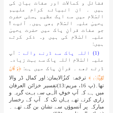
فضائل و کمالات اور صفات بیان کی
ہیں ۔ ان انبیائے کرام علیہم
السّلام میں سے ایک عظیم ہستی حضرت
یحییٰ علیہ السّلام بھی ہیں۔ آئیے !
جو صفات قراٰنِ پاک میں حضرت یحییٰ
علیہ السّلام کی ہیں وہ ذکر کرتے
ہیں:
(1) اللہ پاک سے ڈرنے والے :
آپ
علیہ السّلام اللہ پاک سے بہت زیادہ
﴿
وَ كَانَ
ڈرتے تھے ۔ قراٰنِ پاک میں ہے:
تَقِیًّاۙ(
۱۳)
﴾
ترجَمۂ کنزُالایمان:
اور کمال ڈر والا
تھا۔(پ 16، مریم:13)تفسیر خزائن العرفان
میں ہے کہ آپ خوفِ الٰہی سے بہت گریہ و
زاری کرتے تھے یہاں تک کہ آپ کے رخسار
مبارکہ پر آنسوؤں سے نشان بن گئے تھے ۔