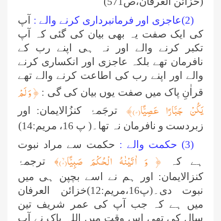
(خزائن العرفان،ص571)
(2)عاجزی اور فرمانبرداری کرنے والے :
آپ
کی ایک صفت یہ بھی بیان کی گئی کہ آپ
تکبر کرنے والے اور نہ ہی اپنے رب کے
نافرمان تھے بلکہ عاجزی اور انکساری کرنے
والے اور اپنے رب کی اطاعت کرنے والے تھے
﴿
وَ لَمْ
قراٰنِ پاک میں صفت یوں بیان کی گی :
یَكُنْ جَبَّارًا عَصِیًّا
(
۱۴
)﴾
ترجَمۂ کنزُالایمان:
اور
زبردست و نافرمان نہ تھا۔( پ 16، مریم:14)
(3) حکمت والے :
حکمت سے مراد نبوت
﴿
وَ اٰتَیْنٰهُ الْحُكْمَ صَبِیًّاۙ(۱۲
)
ہے کہ
﴾
ترجمۂ
کنزالایمان: اور ہم نے اسے بچپن ہی میں
نبوت دی۔(پ16،مریم:12)خزائن العرفان
میں ہے کہ جب آپ کی عمر شریف تین
سال کی تھی اس وقت میں اللہ پاک نے آپ