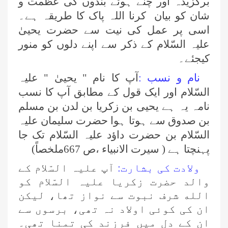
برگزیدہ اور چنے ہوئے بندوں کی عظمت و
شان کو بیان کرنا اللہ پاک کا طریقہ ہے۔
اسی پر عمل کی نیت سے حضرت یحییٰ
علیہ السّلام کے ذکر سے اپنے دلوں کو منور
کیجئے۔
نام و نسب :
آپ کا نام " یحییٰ " علیہ
السّلام اور ایک قول کے مطابق آپ کا نسب
نامہ یہ ہے یحیی بن زکریا بن لدن بن مسلم
بن صدوق سے ہوتا ہوا حضرت سلیمان علیہ
السّلام بن حضرت داؤد علیہ السّلام تک جا
پہنچتا ہے ( سیرت الانبیاء ،ص 667ملخصاً)
ولادت کی بشارت:
آپ علیہ السّلام کے
والد حضرت زکریا علیہ السّلام کو
الله شرف نبوت سے نواز تھا، لیکن
ان کی کوئی اولاد نہ تھی، برسوں سے
ان کے دل میں فرزند کی تمنا تھی۔