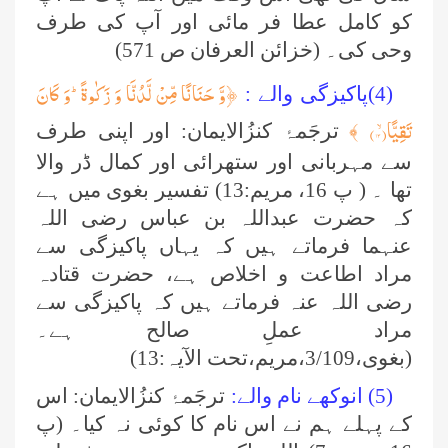
کو کامل عطا فر مائی اور آپ کی طرف
وحی کی۔ (خزائن العرفان ص 571)
﴿
وَّ حَنَانًا مِّنْ لَّدُنَّا وَ زَكٰوةًؕ-وَ كَانَ
(4)پاکیزگی والے :
تَقِیًّاۙ(
۱۳)
﴾
ترجَمۂ کنزُالایمان: اور اپنی طرف
سے مہربانی اور ستھرائی اور کمال ڈر والا
تھا ۔ ( پ 16، مریم:13) تفسیر بغوی میں ہے
کہ حضرت عبداللہ بن عباس رضی اللہ
عنہما فرماتے ہیں کہ یہاں پاکیزگی سے
مراد اطاعت و اخلاص ہے، حضرت قتادہ
رضی اللہ عنہ فرماتے ہیں کہ پاکیزگی سے
مراد عملِ صالح ہے۔
(بغوی،3/109،مریم،تحت الآیہ:13)
(5) انوکھے نام والے:
ترجَمۂ کنزُالایمان: اس
کے پہلے ہم نے اس نام کا کوئی نہ کیا۔ (پ