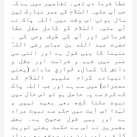
عطا فرما دی تھی۔ تفاسیر میں ہے کہ
جب آپ علیہ السّلام کی عمر مبارک تین
سال ہوئی اس وقت میں اللہ پاک نے
آپ علیہ السّلام کو کامل عقل عطا
فرمائی اور آپ کی طرف وحی کی ۔
حضرت عبد الله بن عباس رضی اللہُ
عنہما کا یہی قول ہے اور اتنی سی
عمر میں فہم و فراست اور عقل و
دانش کا کمال، خَوارقِ عادات (یعنی
انبیائے کرام علیہم السّلام کے
معجزات) میں سے ہے اور جب اللہ پاک
کے کرم سے یہ حاصل ہو تو اس حال میں
نبوت ملنا کچھ بھی بعید نہیں ،
لہٰذا اس آیت میں حکم سے نبوت مراد
ہے اور یہی قول صحیح ہے۔ بعض
مفسرین نے اس سے حکمت یعنی توریت
کا فہم اور دین میں سمجھ بھی مراد