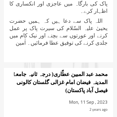
پاک کی بارگاہ میں عاجزی اور انکساری کا
اظہار کرے۔
اللہ پاک سے دعا ہیں کہ ہمیں حضرت
یحییٰ علیہ السّلام کی سیرت پاک پر عمل
کرنے اور عورتوں سے بچنے اور نیک کام میں
جلدی کرنے کی توفیق عطا فرمائیں۔ اٰمین
محمد عبد المبین عطّاری( درجہ ثانیہ جامعۃُ
المدينہ فیضان امام غزالی گلستان کالونی
فیصل آباد پاکستان)
Mon, 11 Sep , 2023
2 years ago