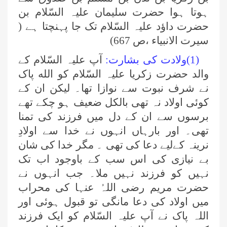
ہوتا ہوا حضرت سلیمان علیہ السّلام بن
حضرت داؤد علیہ السّلام تک جا پہنچتا ہے (
سیرت الانبیاء ،ص 667)
(1)ولادت کی بشارت:
آپ علیہ السّلام کے
والد حضرت زکریا علیہ السّلام کو الله پاک
نے شرف نبوت سے نوازا تھا۔ لیکن ان کے
کوئی اولاد نہ تھی بالکل ضعیف ہو چکے تھے
برسوں سے ان کے دل میں فرزند کی تمنا
تھی۔ اور بارہاں انہوں نے خدا سے اولادِ
نرینہ کےلیے دعا کی تھی ۔ مگر خدا کی شان
بے نیازی کی اس سب کے باوجود اب تک
نہیں کو فرزند نہیں ملا۔ جب انہوں نے
حضرت مریم رضی اللہُ عنہا کی محراب
میں اولاد کی دعا مانگی تو قبول ہوئی اور
اللہ پاک نے آپ علیہ السّلام کو ایک فرزند