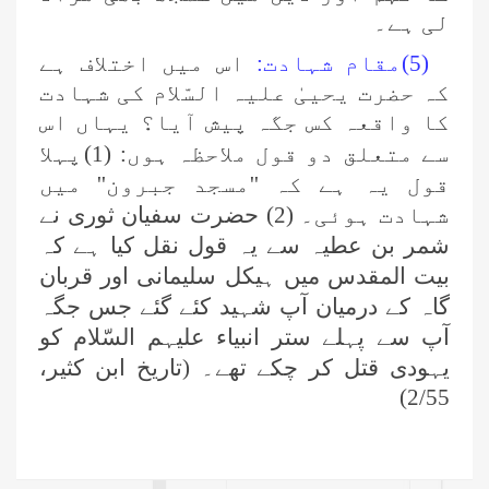
لی ہے۔
(5)مقام شہادت:
اس میں اختلاف ہے
کہ حضرت یحییٰ علیہ السّلام کی شہادت
کا واقعہ کس جگہ پیش آیا؟ یہاں اس
سے متعلق دو قول ملاحظہ ہوں: (1)
پہلا
قول یہ ہے کہ ''مسجد جبرون'' میں
شہادت ہوئی۔ (2) حضرت سفیان ثوری نے
شمر بن عطیہ سے یہ قول نقل کیا ہے کہ
بیت المقدس میں ہیکل سلیمانی اور قربان
گاہ کے درمیان آپ شہید کئے گئے جس جگہ
آپ سے پہلے ستر انبیاء علیہم السّلام کو
یہودی قتل کر چکے تھے۔ (تاریخ ابن کثیر،
)
2/55