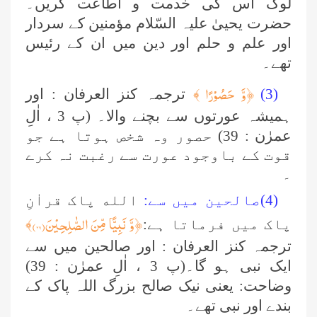
لوگ اس کی خدمت و اطاعت کریں۔
حضرت یحییٰ علیہ السّلام مؤمنین کے سردار
اور علم و حلم اور دین میں ان کے رئیس
تھے۔
﴿وَّ حَصُوْرًا
(3)
﴾
ترجمہ کنز العرفان : اور
ہمیشہ عورتوں سے بچنے والا۔ (پ 3 ، اٰلِ
عمرٰن : 39) حصور وہ شخص ہوتا ہے جو
قوت کے باوجود عورت سے رغبت نہ کرے
۔
(4)صالحین میں سے:
الله پاک قراٰنِ
﴿وَّ نَبِیًّا مِّنَ الصّٰلِحِیْنَ(
۳۹
)
پاک میں فرماتا ہے:
﴾
ترجمہ کنز العرفان : اور صالحین میں سے
ایک نبی ہو گا۔(پ 3 ، اٰلِ عمرٰن : 39)
وضاحت: یعنی نیک صالح بزرگ اللہ پاک کے
بندے اور نبی تھے۔