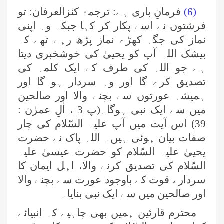
(6)
فرمانِ باری ہے: ترجمۂ کنزالعرفان: تو
فرشتوں نے اسے پکار کر کہا جبکہ وہ اپنی
نماز کی جگہ کھڑے نماز پڑھ رہے تھے کہ
بیشک اللہ آپ کو یحییٰ کی خوشخبری دیتا
ہے جو اللہ کی طرف کے ایک کلمہ کی
تصدیق کرے گا اور وہ سردار ہو گا اور
ہمیشہ عورتوں سے بچنے والا اور صالحین
میں سے ایک نبی ہوگا۔(پ 3 ، اٰلِ عمرٰن :
39) اس آیت میں آپ علیہ السّلام کی چار
صفات بیان ہوئی ہیں۔ اللہ پاک نے حضرت
یحییٰ علیہ السّلام کو حضرت عیسیٰ علیہ
السّلام کی تصدیق کرنے والا، اہل ایمان کا
سردار ، قوت کے باوجود عورت سے بچنے والا
اور صالحین میں سے ایک نبی بنایا۔
محترم قارئین ہمیں بھی چاہیے کہ انبیائے