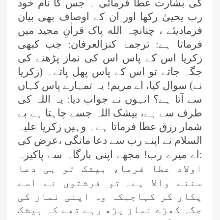
کی بشارت عطا فرمائی ۔ جس کا نام خود
رب یحییٰ رکھا اور ان کے اوصاف بھی بیان
فرمادیئے ، چنانچہ الله پاک قراٰنِ مجید میں
فرماتا ہے: ترجمۂ کنزالعرفان: جب کبھی
زکریا اس کے پاس اس کی نماز پڑھنے کی
جگہ جاتے تو اس کے پاس پھل پاتے۔ (زکریا
نے) سوال کیا، اے مریم! یہ تمہارے پاس کہاں
سے آتا ہے؟ انہوں نے جواب دیا: یہ اللہ کی
طرف سے ہے، بیشک اللہ جسے چاہتا ہے بے
شمار رزق عطا فرماتا ہے۔ وہیں زکریا علیہ
السلام نے اپنے رب سے دعا مانگی ،عرض کی
:اے میرے رب! مجھے اپنی بارگاہ سے پاکیزہ
اولاد عطا فرما، بیشک تو ہی دعا
سننے والا ہے۔
تو فرشتوں نے اسے
پکار کر کہاجبکہ وہ اپنی نماز کی
جگہ کھڑے نماز پڑھ رہے تھے کہ بیشک