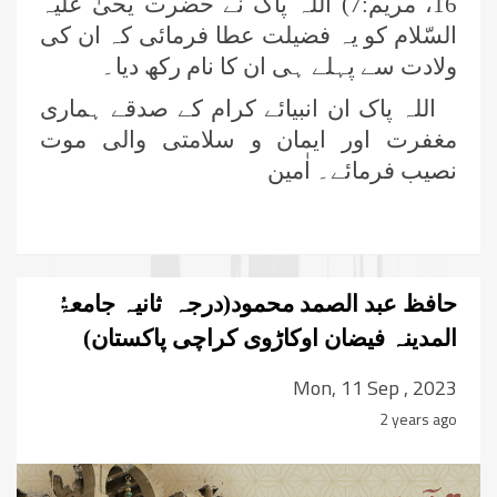
16، مریم:7) اللہ پاک نے حضرت یحیٰ علیہ
السّلام کو یہ فضیلت عطا فرمائی کہ ان کی
ولادت سے پہلے ہی ان کا نام رکھ دیا۔
اللہ پاک ان انبیائے کرام کے صدقے ہماری
مغفرت اور ایمان و سلامتی والی موت
نصیب فرمائے۔ اٰمین
حافظ عبد الصمد محمود(درجہ ثانیہ جامعۃُ
المدینہ فیضان اوکاڑوی کراچی پاکستان)
Mon, 11 Sep , 2023
2 years ago