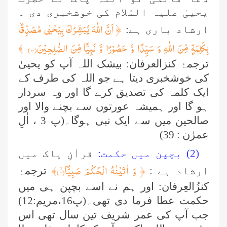
یحییٰ علیہ السّلام کی خوشخبری دی ۔
﴿ اَنَّ اللّٰهَ یُبَشِّرُكَ بِیَحْیٰى مُصَدِّقًۢا
ارشاد باری ہے:
بِكَلِمَةٍ مِّنَ اللّٰهِ وَ سَیِّدًا وَّ حَصُوْرًا وَّ نَبِیًّا مِّنَ الصّٰلِحِیْنَ(
۳۹
)
﴾
ترجمۂ کنزالعرفان: بیشک اللہ آپ کو یحییٰ
کی خوشخبری دیتا ہے جو اللہ کی طرف کے
ایک کلمہ کی تصدیق کرے گا اور وہ سردار
ہو گا اور ہمیشہ عورتوں سے بچنے والا اور
صالحین میں سے ایک نبی ہوگا۔(پ 3 ، اٰلِ
عمرٰن : 39)
(2) بچپن میں حکمت:
قراٰنِ پاک میں
﴿
وَ اٰتَیْنٰهُ الْحُكْمَ صَبِیًّاۙ(۱۲
)
ارشاد ہے :
﴾
ترجمۂ
کنزُالعِرفان: اور ہم نے اسے بچپن ہی میں
حکمت عطا فرما دی تھی۔(پ16،مریم:12)
جب آپ کی عمر شریف تین سال تھی اس