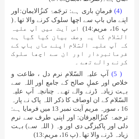
(4)
فرمانِ باری ہے: ترجَمۂ کنزُالایمان:
اور
اپنے ماں باپ سے اچھا سلوک کرنے والا تھا۔(
پ 16، مریم:14) اس آیت میں آپ علیہ
السّلام کا یہ وصف بیان کیا گیا ہے
کہ آپ علیہ السّلام اپنے ماں باپ کے
فرمانبردار اور ان سے اچھا سلوک
کرنے والے تھے ۔
( 5)
آپ علیہ السّلام نرم دل ، طاعت و
خلاص اور عملِ صالح کے جامع اور اللہ سے
بہت زیادہ ڈرنے والے تھے۔ چنانچہ آپ علیہ
السّلام کے ان اوصاف کا ذکر اللہ پاک نے پارہ
16 ، سورہ مریم آیت نمبر 13 میں فرمایا ہے:
ترجمۂ کنزُالعِرفان: اور اپنی طرف سے نرم
دلی اور پاکیزگی دی اور وہ ( اللہ سے) بہت
زیادہ ڈرنے والا تھا۔(پ 16، مریم:13)