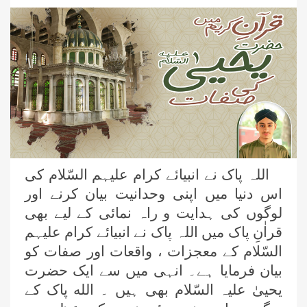
اللہ پاک نے انبیائے کرام علیہم السّلام کی
اس دنیا میں اپنی وحدانیت بیان کرنے اور
لوگوں کی ہدایت و راہ نمائی کے لیے بھی
قراٰنِ پاک میں اللہ پاک نے انبیائے کرام علیہم
السّلام کے معجزات ، واقعات اور صفات کو
بیان فرمایا ہے۔ انہی میں سے ایک حضرت
یحییٰ علیہ السّلام بھی ہیں ۔ الله پاک کے