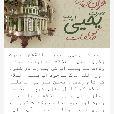
حضرت یحییٰ علیہ السّلام حضرت
زکریا علیہ السّلام کے فرزند تھے ۔
ولادت سے پہلے آپ کی بشارت دی گئی۔
اور اللہ پاک نے خود آپ علیہ السّلام
کا نام رکھا۔ بچپن میں ہی آپ علیہ
السّلام کو کامل عقل، شرفِ نبوت سے
نوازا۔ آپ علیہ السّلام دنیا سے بے
رغبت اور خوفِ خدا سے بکثرت گریہ و
زاری کرنے والے تھے ۔ آپ علیہ