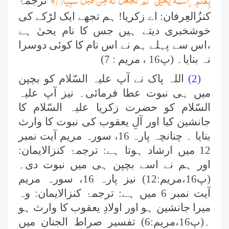
بِغُلٰمِ-ﹰاسْمُهٗ یَحْیٰىۙ-لَمْ نَجْعَلْ لَّهٗ مِنْ قَبْلُ سَمِیًّا(
۷
)
﴾
ترجمۂ
کنزُالعِرفان: اے زکریا! ہم تجھے ایک لڑکے کی
خوشخبری دیتے ہیں جس کا نام یحیٰ ہے
،اس سے پہلے ہم نے اس نام کا کوئی دوسرا
نہ بنایا۔ (پ16 ، مریم : 7)
(2)
اللہ پاک نے آپ علیہ السّلام کو بچپن
میں ہی نبوت عطا فرمائی۔ نیز آپ علیہ
السّلام کو حضرت زکریا علیہ السّلام کا
جانشین کیا اور آلِ یعقوب کی نبوت کا وارث
بنایا ۔ چنانچہ پارہ 16، سورہ مریم آیت نمبر
12 میں ارشاد ہوتا ہے: ترجمۂ کنزالایمان:
اور ہم نے اسے بچپن ہی میں نبوت دی۔
(پ16،مریم:12) نیز پارہ 16، سورہ مریم
آیت نمبر 6 میں ہے:
ترجمۂ کنزالایمان: وہ
میرا جانشین ہو اور اولادِ یعقوب کا وارث ہو
۔(پ16،مریم:6) تفسیر صراط الجنان میں