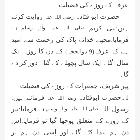
عرفہ کے روزے کی فضیلت
حضرت ابو قتادہ
روایت کرتے
رضی اللہ عنہ
ہیں:نبی کریم
نے
صلی اللہ علیہ واٰلہٖ وسلم
فرمایا:مجھے خدائے پاک کی رحمت سے امید
ہے کہ عرفہ
کے دن کا روزہ ایک
(9 ذوالحجہ)
سال اگلے ایک سال پچھلے کے گناہ دور کر دے
گا۔
پیر شریف، جمعرات کے روزے کی فضیلت
1۔حضرت ابوقتادہ
فرماتے ہیں:
رضی اللہ عنہ
رسول اللہ
نے فرمایا:پیر
صلی اللہ علیہ واٰلہٖ وسلم
کے روزے کے متعلق پوچھا گیا تو فرمایا:اس
دن ہم پیدا کئے گئے اور اِسی دن ہم پر