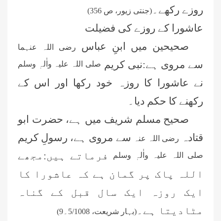
روزے رکھے۔
(جنتی زیور، ص 356)
عاشورا کے روزے کی فضیلت
صحیحین میں ابنِ عباس
رضی اللہ عنہما
سے مروی ہے:نبی کریم
صلی اللہ علیہ واٰلہٖ وسلم
نے عاشورا کا روزہ خود رکھا اور اس کے
رکھنے کا حکم دیا۔
صحیح مسلم شریف میں ہے، حضرت ابو
قتادہ
سے مروی ہے، رسولِ کریم
رضی اللہ عنہ
فرماتے ہیں:مجھے
صلی اللہ علیہ واٰلہٖ وسلم
اللہ پاک پر گمان ہے کہ عاشورا کا
ایک روزہ ایک سال قبل کے گناہ
مٹادیتا ہے۔
(بہار شریعت، 5/1008۔9)