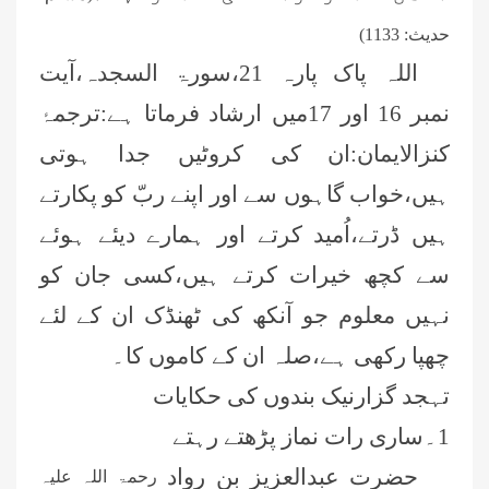
حدیث:
1133
)
اللہ پاک پارہ 21،سورۃ السجدہ،آیت
نمبر 16 اور 17میں ارشاد فرماتا ہے:ترجمۂ
کنزالایمان:ان کی کروٹیں جدا ہوتی
ہیں،خواب گاہوں سے اور اپنے ربّ کو پکارتے
ہیں ڈرتے،اُمید کرتے اور ہمارے دیئے ہوئے
سے کچھ خیرات کرتے ہیں،کسی جان کو
نہیں معلوم جو آنکھ کی ٹھنڈک ان کے لئے
چھپا رکھی ہے،صلہ ان کے کاموں کا۔
تہجد گزارنیک بندوں کی حکایات
1۔ساری رات نماز پڑھتے رہتے
حضرت عبدالعزیز بن رواد
رحمۃ اللہ علیہ