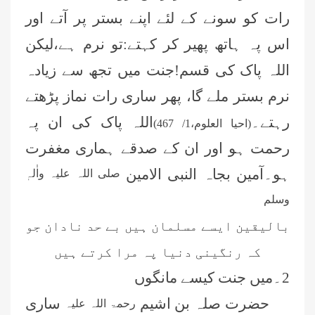
رات کو سونے کے لئے اپنے بستر پر آتے اور
اس پہ ہاتھ پھیر کر کہتے:تو نرم ہے،لیکن
اللہ پاک کی قسم!جنت میں تجھ سے زیادہ
نرم بستر ملے گا، پھر ساری رات نماز پڑھتے
رہتے۔
اللہ پاک کی ان پہ
(احیا العلوم،1/
467
)
رحمت ہو اور ان کے صدقے ہماری مغفرت
ہو۔آمین بجاہ النبی الامین
صلی اللہ علیہ واٰلہٖ
وسلم
بالیقین ایسے مسلمان ہیں بے حد نادان جو
کہ رنگینی دنیا پہ مرا کرتے ہیں
2۔میں جنت کیسے مانگوں
حضرت صلہ بن اشیم
ساری
رحمۃ اللہ علیہ