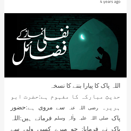
4 years ago
اللہ پاک کا پیارا بننے کا نسخہ
حدیثِ مبارکہ کا مفہوم ہے:حضرت ابو
ہریرہ
سے مروی ہے:حضور
رضی اللہ عنہ
پاک
فرماتے ہیں:اللہ
صلی اللہ علیہ واٰلہٖ وسلم
پاک نے فرمایا: جو میرے کسی ولی سے