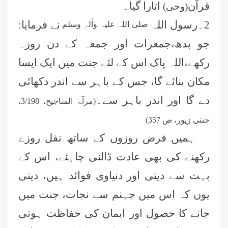
قرآن
اتارا گیا۔
(وحی)
2۔رسول اللہ
نے فرمایا:
صلی اللہ علیہ واٰلہٖ وسلم
جو بدھ،جمعرات اور جمعہ کے دن روزہ
رکھے،اللہ پاک اس کے لئے جنت میں ایک ایسا
مکان بنائے گا، جس کے باہر سے اندر دکھائی
دے گا اور اندر باہر سے۔
(مرآۃ المناجیح، 3/198،
جنتی زیور، ص 357)
ہمیں فرض روزوں کے ساتھ نفل روزے
رکھنے کی بھی عادت ڈالنی چاہئے، اس کے
بہت سے دینی اور دنیاوی فوائد ہیں، دینی
یوں کہ اس میں جہنم سے نجات، جنت میں
جانے کا حصول اور ایمان کی حفاظت ہوتی