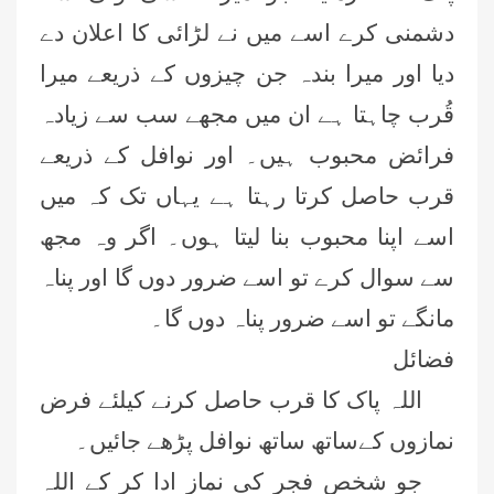
دشمنی کرے اسے میں نے لڑائی کا اعلان دے
دیا اور میرا بندہ جن چیزوں کے ذریعے میرا
قُرب چاہتا ہے ان میں مجھے سب سے زیادہ
فرائض محبوب ہیں۔ اور نوافل کے ذریعے
قرب حاصل کرتا رہتا ہے یہاں تک کہ میں
اسے اپنا محبوب بنا لیتا ہوں۔ اگر وہ مجھ
سے سوال کرے تو اسے ضرور دوں گا اور پناہ
مانگے تو اسے ضرور پناہ دوں گا۔
فضائل
اللہ پاک کا قرب حاصل کرنے کیلئے فرض
نمازوں کےساتھ ساتھ نوافل پڑھے جائیں۔
جو شخص فجر کی نماز ادا کر کے اللہ