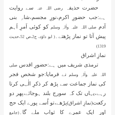
حضرت حذیفہ
سے روایت
رضی اللہ عنہ
ہے:جب حضورِ اکرم،نورِ مجسم،شاہِ بنی
آدم
کو کوئی اَمرِ اَہم
صلی اللہ علیہ واٰلہٖ وسلم
پیش آتا تو نماز پڑھتے۔
( ابو داؤد، ج2،ص 52،حدیث
1319)
نمازِ اشراق
ترمذی شریف میں ہے:حضورِ اقدس
صلی
نے فرمایا:جو شخص فجر
اللہ علیہ واٰلہٖ وسلم
کی نماز جماعت سے پڑھ کر ذکرِ الٰہی کرتا
رہے،یہاں تک کہ سورج بلند ہوجائے،پھر دو
رکعت
پڑھے،تو اُسے پورے ایک حج
(نمازِ اشراق)
اور ایک عمرے کا ثواب ملے گا۔
(جامع