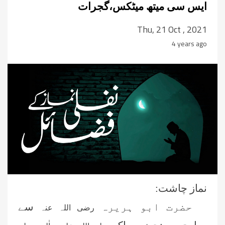
ایس سی میتھ میٹکس،گجرات
Thu, 21 Oct , 2021
4 years ago
نماز چاشت:
حضرت ابو ہریرہ
سے
رضی اللہ عنہ