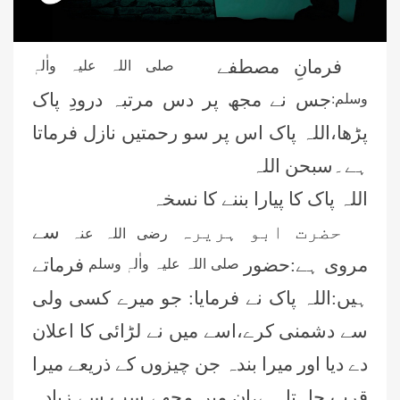
فرمانِ مصطفے
صلی اللہ علیہ واٰلہٖ
جس نے مجھ پر دس مرتبہ درودِ پاک
وسلم:
پڑھا،اللہ پاک اس پر سو رحمتیں نازل فرماتا
ہے۔سبحن اللہ
اللہ پاک کا پیارا بننے کا نسخہ
حضرت ابو ہریرہ
سے
رضی اللہ عنہ
مروی ہے:حضور
فرماتے
صلی اللہ علیہ واٰلہٖ وسلم
ہیں:اللہ پاک نے فرمایا: جو میرے کسی ولی
سے دشمنی کرے،اسے میں نے لڑائی کا اعلان
دے دیا اور میرا بندہ جن چیزوں کے ذریعے میرا
قرب چاہتا ہے،ان میں مجھے سب سے زیادہ