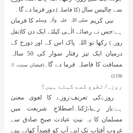
سے چالیس سال
دور فرما دے گا۔
(کا فاصلہ)
نبی کریم
کا فرمان
صلی اللہ علیہ واٰلہٖ وسلم
ہے:جس نے رضائے الٰہی کیلئے ایک دن کا
(نفل
رکھا تو اللہ پاک اس کے اور دوزخ کے
روزہ)
درمیان ایک تیز رفتار سوار کی 50 سالہ
مسافت کا فاصلہ فرما دے گا۔
(فیضان سنت، 1/
1336)
روزہ/ تطوع کسے کہتے ہیں؟
روزےکی تعریف:روزے کا لغوی معنیٰ
ہے:باز رہنا،رُکنا۔اصطلاحِ شریعت میں
مسلمان کا بہ نیتِ عبادت صبحِ صادق سے
غروبِ آفتاب تک اپنے آپ کو قصداً کھانے پینے