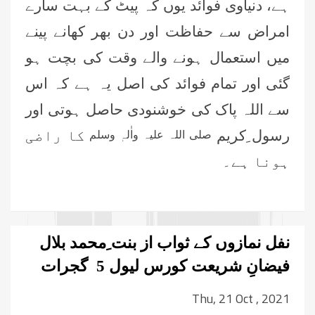
ہے، دنیاوی فوائد یوں کہ پیٹ کے بہت سارے
امراض سے حفاظت اور دن بھر کھانے پینے
میں استعمال ہونے والے وقت کی بچت ہو
گئی اور تمام فوائد کی اصل یہ ہے کہ اس
سے اللہ پاک کی خوشنودی حاصل ہوتی اور
رسول ِکریم
کا راضی
صلی اللہ علیہ واٰلہٖ وسلم
ہونا ہے۔
نفل نمازوں کے ثواب از بنت ِمحمد بلال
فیضانِ شریعت کورس لیول 5 گجرات
Thu, 21 Oct , 2021