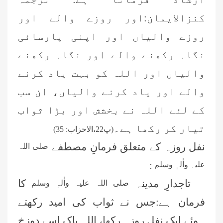
کنزالایمان:اور روزے والے اور
روزے والیاں اور اپنی پارسائی
نگاہ رکھنے والے اور نگاہ رکھنے
والیاں اور اللہ کو بہت یاد کرنے
والے اور یاد کرنے والیاں، ان سب
کے لئے اللہ نے بخشش اور بڑا ثواب
تیار کر رکھا ہے۔
(پ22،الاحزاب: 35)
نفل روزہ کے متعلق فرمانِ مصطفے
صلی اللہ
:
علیہ واٰلہٖ وسلم
تاجدارِ مدینہ
کا
صلی اللہ علیہ واٰلہٖ وسلم
فرمان ہے:جس نے ثواب کی امید رکھتے
ہوئے ایک نفل روزہ رکھا، اللہ پاک اسے دوزخ