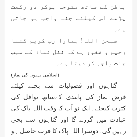
باطن کے ساتھ متوجہ ہوکر دو رکعت
پڑھے اس کیلئے جنت واجب ہو جاتی
ہے۔
سبحن اللہ! ہمارا رب کریم کتنا
رحیم و غفور ہے کہ نفل نماز کے سبب
جنت واجب کر دیتا ہے۔
(اسلامی بہنوں کی نماز)
گناہوں اور فضولیات سے بچنے کیلئے
فرض نماز کی پابندی کےساتھ نوافل کی
کثرت کیجئے۔ایک تو آپ کا وقت اللہ پاک کی
عبادت میں گزرے گا اور گناہوں سے بچی
رہیں گی۔دوسرا اللہ پاک کا قرب حاصل ہو