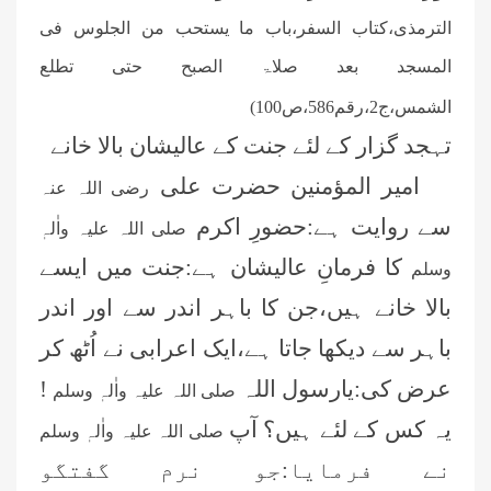
الترمذی،کتاب السفر،باب ما یستحب من الجلوس فی
المسجد بعد صلاۃ الصبح حتی تطلع
الشمس،ج2،رقم586،ص100)
تہجد گزار کے لئے جنت کے عالیشان بالا خانے
امیر المؤمنین حضرت علی
رضی اللہ عنہ
سے روایت ہے:حضورِ اکرم
صلی اللہ علیہ واٰلہٖ
کا فرمانِ عالیشان ہے:جنت میں ایسے
وسلم
بالا خانے ہیں،جن کا باہر اندر سے اور اندر
باہر سے دیکھا جاتا ہے،ایک اعرابی نے اُٹھ کر
عرض کی:یارسول اللہ
!
صلی اللہ علیہ واٰلہٖ وسلم
یہ کس کے لئے ہیں؟ آپ
صلی اللہ علیہ واٰلہٖ وسلم
نے فرمایا:جو نرم گفتگو