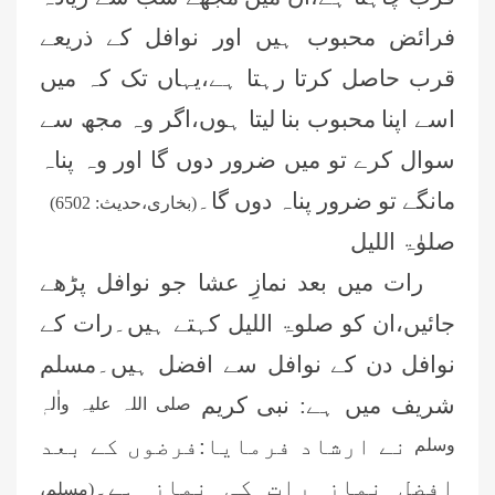
فرائض محبوب ہیں اور نوافل کے ذریعے
قرب حاصل کرتا رہتا ہے،یہاں تک کہ میں
اسے اپنا محبوب بنا لیتا ہوں،اگر وہ مجھ سے
سوال کرے تو میں ضرور دوں گا اور وہ پناہ
مانگے تو ضرور پناہ دوں گا۔
(بخاری،حدیث: 6502)
صلوٰۃ اللیل
رات میں بعد نمازِ عشا جو نوافل پڑھے
جائیں،ان کو صلوۃ اللیل کہتے ہیں۔رات کے
نوافل دن کے نوافل سے افضل ہیں۔مسلم
شریف میں ہے: نبی کریم
صلی اللہ علیہ واٰلہٖ
نے ارشاد فرمایا:فرضوں کے بعد
وسلم
افضل نماز رات کی نماز ہے۔
(مسلم،