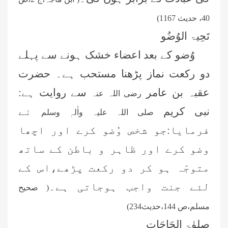
40، حدیث 1167)
تَحِیۃ الوُضُو
وُضو کے بعد اعضاء خشک ہونے سے پہلے
دو رکعت نماز پڑھنا مستحب ہے۔ حضرت
عقبہ بن عامر
سے روایت ہے:
رضی اللہ عنہ
نبی کریم
نے
صلی اللہ علیہ واٰلہٖ وسلم
فرمایا:جو شخص وُضو کرے اور اچھا
وضو کرے اور ظاہر و باطن کے ساتھ
متوجّہ ہو کر دو رکعت پڑھے،اس کے
لئے جنت واجب ہوجاتی ہے۔
( صحیح
مسلم،ص 144،حدیث234)
صلوٰۃ الحَاجَات