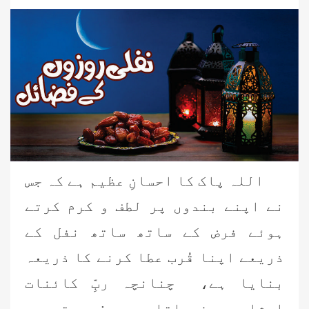
اللہ پاک کا احسانِ عظیم ہے کہ جس
نے اپنے بندوں پر لطف و کرم کرتے
ہوئے فرض کے ساتھ ساتھ نفل کے
ذریعے اپنا قُرب عطا کرنے کا ذریعہ
بنایا ہے، چنانچہ ربِّ کائنات
ارشاد فرماتا ہے: ترجمہ