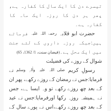
تیسرے دن کا ایک سال کا کفارہ ہے،
پھر ہر دن کا روزہ ایک ماہ کا
کفارہ ہے۔
حضرت ابو قلابہ
فرماتے
رحمۃ اللہ علیہ
ہیں:جبکہ روزہ داروں کے لئے جنت
میں ایک محل ہے۔
(فیضان سنت، 1/ 1362، 65)
شوال کے روزے کی فضیلت
رسولِ کریم
نے
صلی اللہ علیہ واٰلہٖ وسلم
فرمایا:جس نے رمضان کے روزے رکھے، پھر ان
کے بعد چھ روزے رکھے تو وہ ایسا ہے، جس
نے ہمیشہ روزہ رکھا اورفرمایا:جس نے عید
کے بعد چھ روزے رکھے،اس نے پورے سال کے