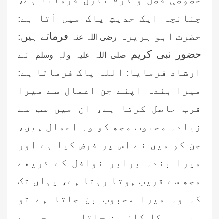
چنانچہ ایک حدیثِ پاک میں آتا ہے:
حضرت ابو ہریرہ
فرماتے ہیں:
رضی اللہ عنہ
حضور نبی کریم
نے
صلی اللہ علیہ واٰلہٖ وسلم
ارشاد فرمایا: اللہ پاک فرماتا ہے:
میرا بندہ اپنے جن اعمال سے میرا
قرب حاصل کرتا ہے، ان میں سب سے
زیادہ محبوب مجھ کو وہ اعمال ہیں،
جن کو میں نے اس پر فرض کیا ہے اور
میرا بندہ برابر نوافل کے ذریعے
مجھ سے قریب ہوتا رہتا ہے، یہاں تک
کہ وہ میرا محبوب بن جاتا ہے تو
میں اس کا کان بن جاتا ہوں، جس سے