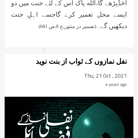
اَحَدٌ
پڑھے گا،الله پاک اس کے لئے جنت میں دو
ایسے محل تعمیر کرے گاجسے اہلِ جنت
دیکھیں گے۔
(تفسیر در منثور،ج 8،ص 681)
نفل نمازوں کے ثواب از بنت نوید
Thu, 21 Oct , 2021
4 years ago