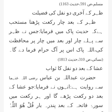
مسلم،ص 591،حدیث 1163)
ظہر کے آخری دو نفل کی فضیلت
ظہر کے بعد چار رکعت پڑھنا مستحب
ہےکہ حدیث پاک میں فرمایا:جس نے ظہر
سے پہلے چار اور بعد میں چار پر محافظت
کی،اللہ پاک اس پر آگ حرام فرما دے گا۔
(نسائی،ص 310،حدیث 1813)
عشا کے بعد دو نفل کا ثواب
حضرت عبداللہ بن عباس
رضی اللہ عنہما
سے روایت ہے:انہوں نے فرمایا:جو عشا کے
بعد دو رکعت پڑھے گا اور ہر رکعت میں
سورۂ فاتحہ کے بعد پندرہ بار
قُلْ هُوَ اللّٰہُ