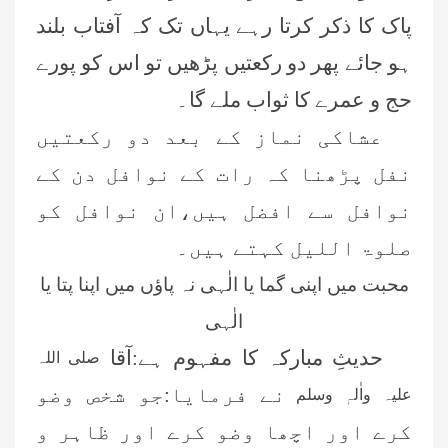
پاک کا ذکر کرتا رہے یہاں تک کہ آفتاب بلند
ہو جائے پھر دو رکعتیں پڑھیں تو اس کو پورے
حج و عمرے کا ثواب ملے گا۔
عشاکی نماز کے بعد دو رکعتیں
نفل پڑھنا کہ رات کے نوافل دن کے
نوافل سے افضل ہیں،ان نوافل کو
صلوۃ اللیل کہتے ہیں۔
محبت میں اپنی گما یا الٰہی نہ پاؤں میں اپنا پتا یا
الٰہی
حدیثِ مبارکہ کا مفہوم ہے:آقا
صلی اللہ
نے فرمایا:جو شخص وضو
علیہ واٰلہٖ وسلم
کرے اور اچھا وضو کرے اور ظاہر و