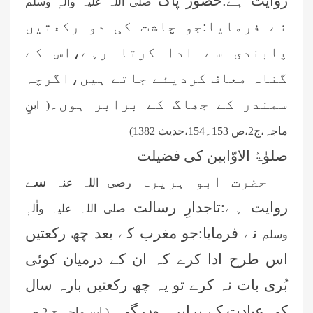
روایت ہے:حضور پاک
صلی اللہ علیہ واٰلہٖ وسلم
نے فرمایا:جو چاشت کی دو رکعتیں
پابندی سے ادا کرتا رہے،اس کے
گناہ معاف کردیئے جاتے ہیں،اگرچہ
سمندر کے جھاگ کے برابر ہوں۔
( ابنِ
ماجہ،ج2،ص 153۔154،حدیث 1382)
صلوٰۃُ الاوّابین کی فضیلت
حضرت ابو ہریرہ
سے
رضی اللہ عنہ
روایت ہے:تاجدارِ رسالت
صلی اللہ علیہ واٰلہٖ
نے فرمایا:جو مغرب کے بعد چھ رکعتیں
وسلم
اس طرح ادا کرے کہ ان کے درمیان کوئی
بُری بات نہ کرے تو یہ چھ رکعتیں بارہ سال
کی عبادت کے برابر ہوں گی۔
( ابن ماجہ،ج 2،ص