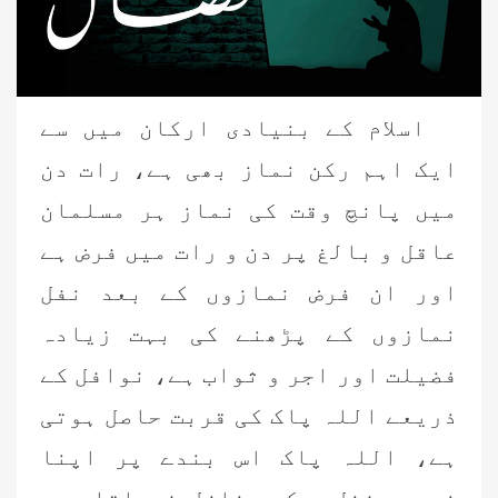
اسلام کے بنیادی ارکان میں سے
ایک اہم رکن نماز بھی ہے، رات دن
میں پانچ وقت کی نماز ہر مسلمان
عاقل و بالغ پر دن و رات میں فرض ہے
اور ان فرض نمازوں کے بعد نفل
نمازوں کے پڑھنے کی بہت زیادہ
فضیلت اور اجر و ثواب ہے، نوافل کے
ذریعے اللہ پاک کی قربت حاصل ہوتی
ہے، اللہ پاک اس بندے پر اپنا
خصوصی فضل و کرم نازل فرماتا ہے،