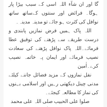
گا اور ان شآء اللہ اسی کے سبب بیڑا پار
ہوگا۔ فرائض اور سنتوں کےساتھ ساتھ
نوافل کی کثرت ہو جائے تو مدینہ مدینہ۔
اللہ پاک ہمیں فرض نمازیں پابندی و
درست طریقے سے پڑھنے کی توفیق عطا
فرمائے۔اللہ پاک نوافل پڑھنے کی سعادت
نصیب فرمائے اور ایمان پہ خاتمہ نصیب
کرے۔اٰمین
نفل نمازوں کے مزید فضائل جاننے کیلئے
مدنی چینل دیکھتی رہیں اور اسلامی بہنوں
کی نماز کا مطالعہ کیجئے۔
صلوا علی الحبیب صلی اللہ علی محمد