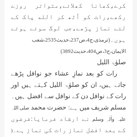
کرے،کھانا کھلائے،متواتر روزے
رکھے،رات کو اُٹھ کر الله پاک کے
لئے نماز پڑھے،جب لوگ سوئے ہوئے
ہوں۔
(ترمذی،ج4،ص237،حدیث2535،شعب
الایمان،ج3،ص404،حدیث3892)
صلوٰۃ اللیل
رات کو بعد نمازِ عشاء جو نوافل پڑھے
جاتے ہیں، ان کو صلوٰۃ اللیل کہتے ہیں اور
رات کے نوافل دن کے نوافل سے افضل ہیں۔
مسلم شریف میں ہے: حضرت محمد
صلی اللہ
نے ارشاد فرمایا:فرضوں
علیہ واٰلہٖ وسلم
کے بعد افضل نماز رات کی نماز ہے۔
(