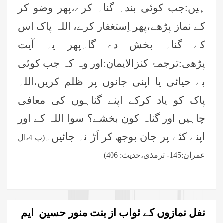
ہیں:جب کوئی بندہ گناہ کرے،پھر وضو کر
کے نماز پڑھے،پھر اِستغفار کرے، اللہ پاک اس
کے گناہ بخش دے گا۔پھر یہ آیت
پڑھی:ترجمۂ کنزالایمان:اور وہ کہ جب کوئی
بے حیائی یا اپنی جانوں پر ظلم کریں،اللہ
پاک کو یاد کرکے اپنے گناہوں کی معافی
چاہیں اور گناہ کون بخشے؟ سوا اللہ کے اور
اپنے کئے پر جان بوجھ کر اَڑ نہ جائیں۔
(پ 4،ال
عمران:
145
- ترمذی،حدیث:
406
)
نفل نمازوں کے ثواب از بنت منور حسین
ایم