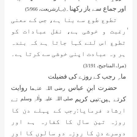
اور جماع سے باز رکھنا۔
(بہارشریعت، 5/966)
تطوع طوع سے بنا ہے، جس کے معنی
ٰرغبت و خوشی ہے، نفل عبادات کو
تطوع اس لئے کہا جاتا ہے کہ بندہ
ہر وہ عبادت اپنی خوشی سے کرتا ہے۔
(مراۃالمناجیح، 3/191)
ماہِ رجب کے روزے کی فضیلت
حضرت ابنِ عباس
روایت
رضی اللہ عنہما
کرتے ہیں:نبی کریم
نے
صلی اللہ علیہ واٰلہٖ وسلم
ارشاد فرمایا:رجب کے پہلے دن کا
روزہ تین سال کا کفارہ ہے اور
دوسرے دن کا روزہ دو سالوں کا اور