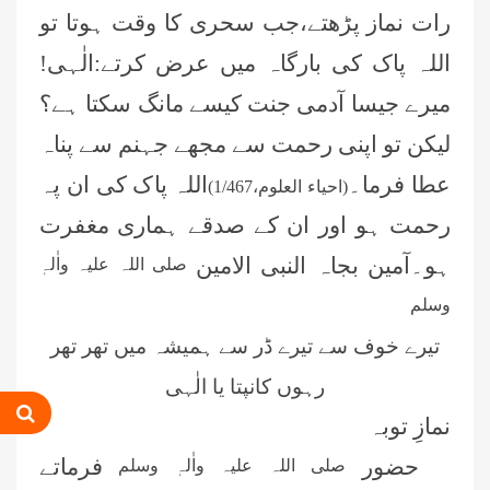
رات نماز پڑھتے،جب سحری کا وقت ہوتا تو
اللہ پاک کی بارگاہ میں عرض کرتے:الٰہی!
میرے جیسا آدمی جنت کیسے مانگ سکتا ہے؟
لیکن تو اپنی رحمت سے مجھے جہنم سے پناہ
عطا فرما۔
اللہ پاک کی ان پہ
(احیاء العلوم،1/467)
رحمت ہو اور ان کے صدقے ہماری مغفرت
ہو۔آمین بجاہ النبی الامین
صلی اللہ علیہ واٰلہٖ
وسلم
تیرے خوف سے تیرے ڈر سے ہمیشہ میں تھر تھر
رہوں کانپتا یا الٰہی
نمازِ توبہ
حضور
فرماتے
صلی اللہ علیہ واٰلہٖ وسلم