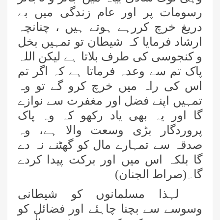
رسومات پر اور عام زندگی میں بے
دریغ خرچ کررہے ہوتے ہیں ، چنانچہ
ارشاد فرمایا کہ شیطان تو تمہیں بخل
و کنجوسی کی طرف بلاتا ہے لیکن اللہ
پاک تم سے وعدہ فرماتا ہے کہ اگر تم
اس کی راہ میں خرچ کرو گے تو وہ
تمہیں اپنے فضل اور مغفرت سے نوازے
گا اور یہ بھی یاد رکھو کہ وہ پاک
پروردگار بڑی وسعت والا ہے، وہ
صدقہ سے تمہارے مال کو گھٹنے نہ دے
گا بلکہ اس میں اور برکت پیدا کردے
گا۔(صراط الجنان)
لہذا مسلمانوں کو شیطانی
وسوسے سے بچنا چاہئے اور فضائل کو