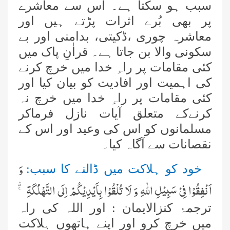
سبب ہو سکتا ہے۔ اس سے معاشرے
پر بھی بُرے اثرات پڑتے ہیں اور
معاشرہ چوری ،ڈکیتی، بدامنی اور بے
سکونی والا بن جاتا ہے۔ قراٰنِ پاک میں
کئی مقامات پر راہِ خدا میں خرچ کرنے
کی اہمیت اور افادیت کو بیان کیا اور
کئی مقامات پر راہِ خدا میں خرچ نہ
کرنےکے متعلق آیات نازل فرماکر
مسلمانوں کو اس کی وعید اور اس کے
نقصانات سے آگاہ کیا۔
وَ
خود کو ہلاکت میں ڈالنے کا سبب:
اَنْفِقُوْا فِیْ سَبِیْلِ اللّٰهِ وَ لَا تُلْقُوْا بِاَیْدِیْكُمْ اِلَى التَّهْلُكَةِ ﳝ-
ترجمۂ کنزالایمان : اور اللہ کی راہ
میں خرچ کرو اور اپنے ہاتھوں ہلاکت