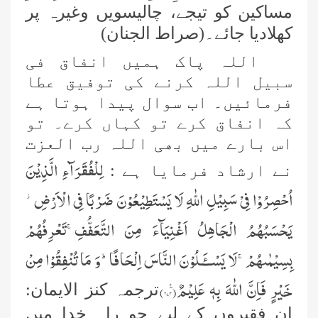
مساکین کو تیجے، چالیسویں وغیرہ پر
کھلادیا جائے۔(صراط الجنان)
اللہ پاک ہمیں انفاق فی
سبیل اللہ کرنے کی توفیق عطا
فرمائیں۔ اب سوال پیدا ہوتا ہے
کہ انفاق کرے تو کہاں کرے۔ تو
اس بارے میں بھی اللہ رب العزت
لِلْفُقَرَآءِ الَّذِیْنَ
نے ارشاد فرمایا ہے :
اُحْصِرُوْا فِیْ سَبِیْلِ اللّٰهِ لَا یَسْتَطِیْعُوْنَ ضَرْبًا فِی الْاَرْضِ٘-
یَحْسَبُهُمُ الْجَاهِلُ اَغْنِیَآءَ مِنَ التَّعَفُّفِۚ-تَعْرِفُهُمْ
بِسِیْمٰىهُمْۚ-لَا یَسْــٴَـلُوْنَ النَّاسَ اِلْحَافًاؕ-وَ مَا تُنْفِقُوْا مِنْ
خَیْرٍ فَاِنَّ اللّٰهَ بِهٖ عَلِیْمٌ۠(
۲۷۳
)
ترجمہ کنز الایمان:
ان فقیروں کے لیے جو راہ خدا میں