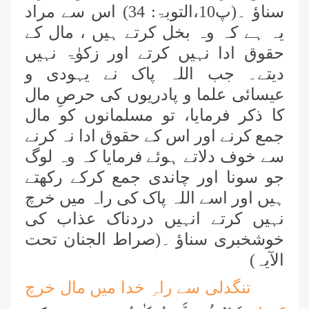
سناؤ
۔(پ10،التوبۃ: 34) اس سے مراد
یہ ہے کہ وہ بخل کرتے ہیں ، مال کے
حقوق ادا نہیں کرتے اور زکوٰۃ نہیں
دیتے۔ جب اللہ پاک نے یہودی و
عیسائی علما و پادریوں کی حرصِ مال
کا ذکر فرمایا، تو مسلمانوں کو مال
جمع کرنے اور اس کے حقوق ادا نہ کرنے
سے خوف دلاتے ہوئے فرمایا کہ وہ لوگ
جو سونا اور چاندی جمع کرکے رکھتے
ہیں اور اسے اللہ پاک کی راہ میں خرچ
نہیں کرتے انہیں دردناک عذاب کی
خوشخبری سناؤ ۔(صراط الجنان تحت
الآیہ
(
تنگدلی سے راہِ خدا میں مال خرچ