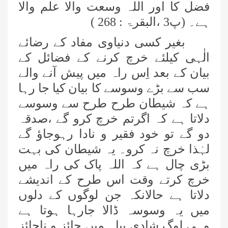
فضل کا اور اللہ وسعت والا علم والا
ہے۔ (پ3 ،البقرۃ : 268
)
بغیر کسی دنیاوی مفاد کے رضائے
الٰہی کیلئے خرچ کرنے کے فضائل کے
بیان کے بعد اِس راہ میں پیش آنے والے
سب سے بڑے وسوسے کا بیان کیا جا رہا
ہے کہ شیطان طرح طرح سے وسوسے
دلاتا ہے کہ اگرتم خرچ کرو گے ،صدقہ
دو گے تو خود فقیر و نادا رہوجاؤ گے
لہٰذا خرچ نہ کرو۔ یہ شیطان کی بہت
بڑی چال ہے کہ اللہ پاک کی راہ میں
خرچ کرتے وقت اس طرح کے اندیشے
دلاتا ہے حالانکہ جن لوگوں کے دلوں
میں یہ وسوسہ ڈالا جارہا ہوتا ہے
وہی لوگ شادی بیاہ میں جائز و ناجائز