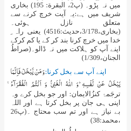
میں نہ پڑو۔ (پ2، البقرة: 195) بخاری
شریف میں ہے:یہ آیت خرچ کرنے سے
متعلق نازل ہوئی۔
(بخاری،3/178،حدیث:4516) یعنی راہ ِ
خدا میں خرچ کرنا بند کر کے یا کم کرکے
اپنے آپ کو ہلاکت میں نہ ڈالو۔(صراطُ
الجنان،1/309)
وَ مَنْ یَّبْخَلْ فَاِنَّمَا
اپنے آپ سے بخل کرنا:
یَبْخَلُ عَنْ نَّفْسِهٖؕ-وَ اللّٰهُ الْغَنِیُّ وَ اَنْتُمُ الْفُقَرَآءُۚ
ترجَمۂ کنزُالایمان: اور جو بخل کرے وہ
اپنی ہی جان پر بخل کرتا ہے اور اللہ
بے نیاز ہے اور تم سب محتاج ۔(پ26
،محمد:38)