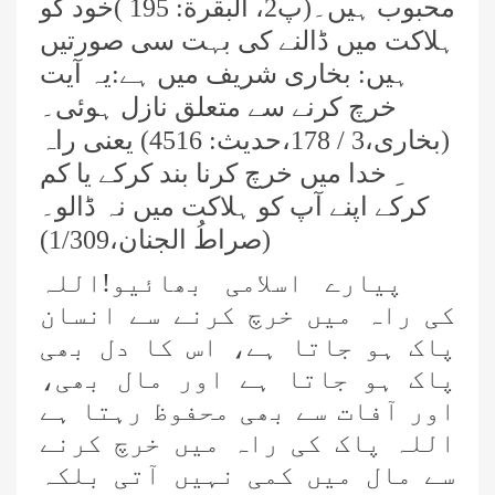
محبوب ہیں۔(پ2، البقرة: 195 )خود کو
ہلاکت میں ڈالنے کی بہت سی صورتیں
ہیں: بخاری شریف میں ہے:یہ آیت
خرچ کرنے سے متعلق نازل ہوئی۔
(بخاری،3 / 178،حدیث: 4516) یعنی راہ
ِ خدا میں خرچ کرنا بند کرکے یا کم
کرکے اپنے آپ کو ہلاکت میں نہ ڈالو۔
(صراطُ الجنان،1/309)
پیارے اسلامی بھائیو!اللہ
کی راہ میں خرچ کرنے سے انسان
پاک ہو جاتا ہے، اس کا دل بھی
پاک ہو جاتا ہے اور مال بھی،
اور آفات سے بھی محفوظ رہتا ہے
اللہ پاک کی راہ میں خرچ کرنے
سے مال میں کمی نہیں آتی بلکہ