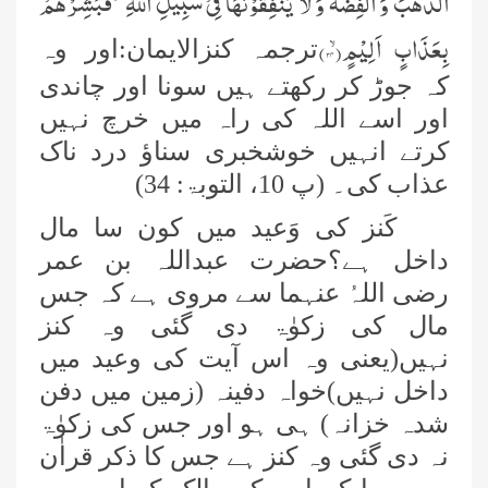
الذَّهَبَ وَ الْفِضَّةَ وَ لَا یُنْفِقُوْنَهَا فِیْ سَبِیْلِ اللّٰهِۙ-فَبَشِّرْهُمْ
بِعَذَابٍ اَلِیْمٍۙ(
۳۴
)
ترجمہ کنزالایمان:اور وہ
کہ جوڑ کر رکھتے ہیں سونا اور چاندی
اور اسے اللہ کی راہ میں خرچ نہیں
کرتے انہیں خوشخبری سناؤ درد ناک
عذاب کی۔ (پ 10، التوبۃ: 34)
کَنز کی وَعید میں کون سا مال
داخل ہے؟حضرت عبداللہ بن عمر
رضی اللہُ عنہما سے مروی ہے کہ جس
مال کی زکوٰۃ دی گئی وہ کنز
نہیں(یعنی وہ اس آیت کی وعید میں
داخل نہیں)خواہ دفینہ (زمین میں دفن
شدہ خزانہ) ہی ہو اور جس کی زکوٰۃ
نہ دی گئی وہ کنز ہے جس کا ذکر قراٰن