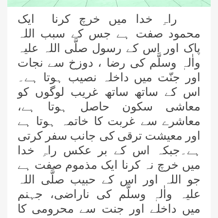
راہِ خدا میں خرچ کرنا ایک
محمود صفت ہے جس کے سبب اللہ
پاک اور اس کے رسول صلَّی اللہ علیہ
واٰلہٖ وسلَّم کی رضا ، دوزخ سے نجات
اور جنّت میں داخلہ نصیب ہوتا ہے۔
اس کے ساتھ ساتھ غریب لوگوں کو
معاشی سکون حاصل ہوتا ہے،
معاشرے سے غربت کا خاتمہ ہوتا ہے
اور معیشت ترقی کی جانب سفر کرتی
ہے۔جبکہ اس کے بر عکس راہِ خدا
میں خرچ نہ کرنا ایک مذموم صفت ہے
جو اللہ اور اس کے حبیب صلَّی اللہ
علیہ واٰلہٖ وسلَّم کی ناراضی، جہنم
میں داخلے اور جنت سے محرومی کا