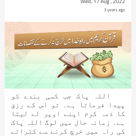
Wed, 17 Aug , 2022
3 years ago
اللہ پاک جب کسی بندے کو
پیدا فرماتا ہے۔ تو اس کے رزق
کا ذمہ کرم اپنے اوپر لے لیتا
ہے۔ زمانہ حال میں لوگ اللہ پاک
کی راہ میں خرچ کرنے سے کتراتے