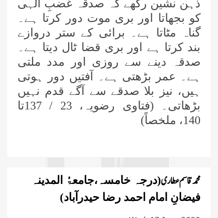
ذہن نشین رکھے کہ صدقہ غضبِ الٰہی
کو بجھاتا اور بری موت دور کرتا ہے۔
گناہ مٹاتا ہے۔ برائی کے ستر دروازے
بند کرتا ہے اور بری قضا ٹال دیتا ہے۔
صدقہ دینے سے روزی اور مدد ملتی
ہے۔ عمر بڑھتی ہے۔ آفتیں دور ہوتی
ہیں، نیز بلا صدقے سے آگے قدم نہیں
بڑھاتی۔ (فتاوی رضویہ،
23 / 137تا
140
، ملخصاً)
محمد قاسم عطاری
(درجہ خامسہ،جامعۃُ المدینہ
فیضانِ امام احمد رضا حیدرآباد)