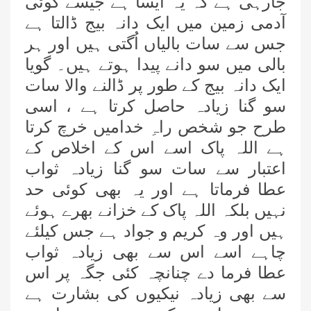
جارہی ہے کہ یہ ایسا ہے جیسے کوئی
آدمی زمین میں ایک دانہ بیج ڈالتا ہے
جس سے سات بالیاں اُگتی ہیں اور ہر
بالی میں سو دانے پیدا ہوتے ہیں۔ گویا
ایک دانہ بیج کے طور پر ڈالنے والا سات
سو گنا زیادہ حاصل کرتا ہے ، اسی
طرح جو شخص راہِ خدامیں خرچ کرتا
ہے اللہ پاک اسے اس کے اخلاص کے
اعتبار سے سات سو گنا زیادہ ثواب
عطا فرماتا ہے اور یہ بھی کوئی حد
نہیں بلکہ اللہ پاک کے خزانے بھرے ہوئے
ہیں اور وہ کریم و جواد ہے جس کیلئے
چاہے اسے اس سے بھی زیادہ ثواب
عطا فرما دے چنانچہ کئی جگہ پر اس
سے بھی زیادہ نیکیوں کی بشارت ہے