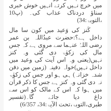
میں خرچ نہیں کرتے انہیں خوش خبری
سناؤ دردناک عذاب کی۔ (پ10
،التوبۃ:34)
کَنز کی وَعید میں کون سا مال
داخل ہے؟:حضرت عبدُاللہ بن عمر
رضی اللہُ عنہما سے مروی ہے کہ جس
مال کی زکوٰۃ دی گئی وہ کنز
نہیں(یعنی وہ اس آیت کی وعید میں
داخل نہیں)خواہ دفینہ (زمین میں دفن
شدہ خزانہ) ہی ہو اور جس کی زکوٰۃ
نہ دی گئی وہ کنز ہے جس کا ذکر قراٰن
میں ہوا کہ اس کے مالک کو اس سے
داغ دیا جائے گا۔(تفسیر
طبری،التوبۃ،تحت الآیۃ:34، 6/357)