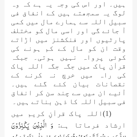
ہیں۔ اور اس کی وجہ یہ ہے کہ وہ
لوگ یہ سمجھتے ہیں کے انفاق فی
سبیل اللہ سے ہمارے مال میں کمی
آ جائے گی اور اسی مال کو مختلف
پارٹیوں اور فنکشنز میں اڑاتے
وقت ان کو مال کے کم ہونے کی
کوئی پرواہ نہیں ہوتی۔ جبکہ
قراٰن پاک میں جگہ جگہ اللہ پاک
کی راہ میں خرچ نہ کرنے کے
نقصانات بیان کئے گئے ہیں۔
آئیے ان میں سے چند سن کر انفاق
فی سبیل اللہ کا ذہن بناتے ہیں۔
(1)اللہ پاک قراٰنِ کریم میں
وَ الَّذِیْنَ یَكْنِزُوْنَ
ارشاد فرماتا ہے: