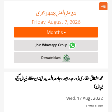
صفر المظفر
ہجری
, 1448
24
Friday, August 7, 2026
Months
Join Whatsapp Group
Dawateislami
محمد اشفاق عطّاری(درجہ رابعہ،جامعہ المدینہ فیضان عطّار نیپال گنج،
نیپال)
Wed, 17 Aug , 2022
3 years ago