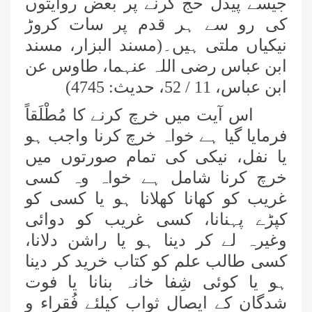
جیسے پیدل حج کرنے پر بعض روایتوں
کی رو سے ہر قدم پر سات کروڑ
نیکیاں ملتی ہیں۔(مسند البزار، مسند
ابن عباس رضی اللہ عنہما، طاوس عن
ابن عباس،
11 / 52
، حدیث:
4745)
اس آیت میں خرچ کرنے کا مُطْلَقاً
فرمایا گیا ہے خواہ خرچ کرنا واجب ہو
یا نفل، نیکی کی تمام صورتوں میں
خرچ کرنا شامل ہے خواہ وہ کسی
غریب کو کھانا کھلانا ہو یا کسی کو
کپڑے پہنانا، کسی غریب کو دوائی
وغیرہ لے کر دینا ہو یا راشن دلانا،
کسی طالب علم کو کتاب خرید کر دینا
ہو یا کوئی شِفا خانہ بنانا یا فوت
شدگان کے ایصالِ ثواب کیلئے فُقراء و