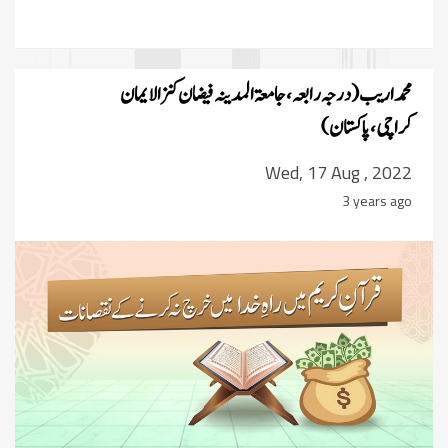
محمد اریب (درجہ رابعہ،جامعۃ المدینہ فیضان کنز الایمان
کراچی،پاکستان)
Wed, 17 Aug , 2022
3 years ago