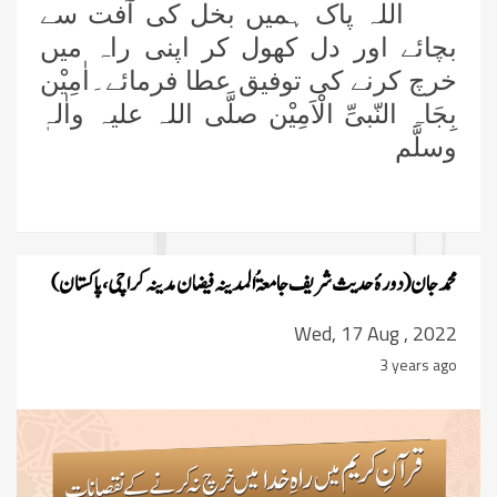
اللہ پاک ہمیں بخل کی آفت سے
بچائے اور دل کھول کر اپنی راہ میں
خرچ کرنے کی توفیق عطا فرمائے۔اٰمِیْن
بِجَاہِ النّبیِّ الْاَمِیْن صلَّی اللہ علیہ واٰلہٖ
وسلَّم
محمد جان(دورۂ حدیث شریف جامعۃُ المدینہ
فیضان مدینہ کراچی،پاکستان)
Wed, 17 Aug , 2022
3 years ago