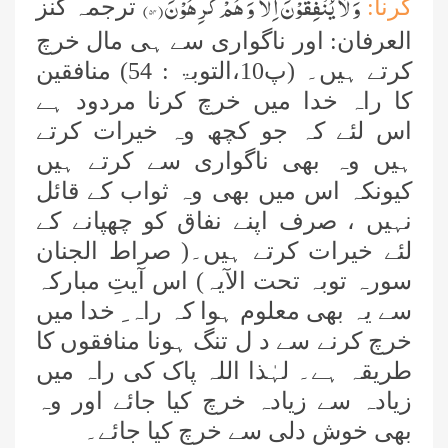
وَ لَا یُنْفِقُوْنَ اِلَّا وَ هُمْ كٰرِهُوْنَ(
۵۴
)
کرنا:
ترجمہ کنز
العرفان: اور ناگواری سے ہی مال خرچ
کرتے ہیں۔ (پ10،التوبۃ : 54
(
منافقین
کا راہ خدا میں خرچ کرنا مردود ہے
اس لئے کہ جو کچھ وہ خیرات کرتے
ہیں وہ بھی ناگواری سے کرتے ہیں
کیونکہ اس میں بھی وہ ثواب کے قائل
نہیں ، صرف اپنے نفاق کو چھپانے کے
لئے خیرات کرتے ہیں۔( صراط الجنان
سورہ توبہ تحت الآیہ) اس آیتِ مبارکہ
سے یہ بھی معلوم ہوا کہ راہ ِ خدا میں
خرچ کرنے سے د ل تنگ ہونا منافقوں کا
طریقہ ہے۔ لہٰذا اللہ پاک کی راہ میں
زیادہ سے زیادہ خرچ کیا جائے اور وہ
بھی خوش دلی سے خرچ کیا جائے۔