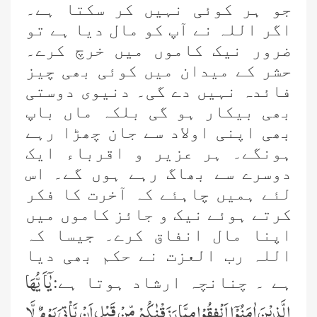
جو ہر کوئی نہیں کر سکتا ہے۔
اگر اللہ نے آپ کو مال دیا ہے تو
ضرور نیک کاموں میں خرچ کرے۔
حشر کے میدان میں کوئی بھی چیز
فائدہ نہیں دے گی۔ دنیوی دوستی
بھی بیکار ہو گی بلکہ ماں باپ
بھی اپنی اولاد سے جان چھڑا رہے
ہونگے۔ ہر عزیر و اقرباء ایک
دوسرے سے بھاگ رہے ہوں گے۔ اس
لئے ہمیں چاہئے کہ آخرت کا فکر
کرتے ہوئے نیک و جائز کاموں میں
اپنا مال انفاق کرے۔ جیسا کہ
اللہ رب العزت نے حکم بھی دیا
یٰۤاَیُّهَا
ہے ۔ چنانچہ ارشاد ہوتا ہے:
الَّذِیْنَ اٰمَنُوْۤا اَنْفِقُوْا مِمَّا رَزَقْنٰكُمْ مِّنْ قَبْلِ اَنْ یَّاْتِیَ یَوْمٌ لَّا