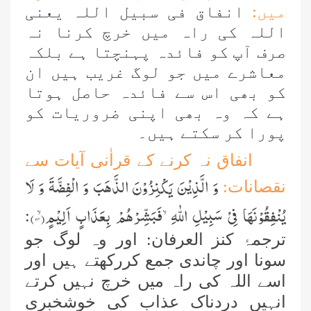
میں:
انفاق فی سبیل اللہ یعنی
اللہ کی راہ میں خرچ کرنا نہ
صرف آپ کو فائدہ پہنچتا ہے بلکہ
معاشرے میں جو لوگ غریب ہیں ان
کو بھی اس سے فائدہ حاصل ہوتا
ہے کہ وہ بھی اپنی ضروریات کو
پورا کر سکتے ہیں۔
انفاق نہ کرنے کے قراٰنی آیات سے
وَ الَّذِیْنَ یَكْنِزُوْنَ الذَّهَبَ وَ الْفِضَّةَ وَ لَا
نقصانات:
یُنْفِقُوْنَهَا فِیْ سَبِیْلِ اللّٰهِۙ-فَبَشِّرْهُمْ بِعَذَابٍ اَلِیْمٍۙ(
۳۴
)
:
ترجمۂ کنز العرفان:
اور وہ لوگ جو
سونا اور چاندی جمع کررکھتے ہیں اور
اسے اللہ کی راہ میں خرچ نہیں کرتے
انہیں دردناک عذاب کی خوشخبری