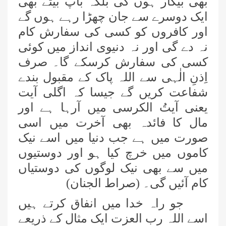
بھی بیکار ہوں گی بلکہ باپ بیٹے بھی
ایک دوسرے سے جان چھڑا رہے ہوں گے
اور کافروں کو کسی کی سفارش کام
نہ دے گی اور نہ دنیوی انداز میں کوئی
کسی کی سفارش کرسکے گا۔ صرف
اِذنِ الٰہی سے اللہ پاک کے مقبول بندے
شفاعت کریں گے جیسا کہ اگلی آیت
یعنی آیتُ الکرسی میں آرہا ہے اور
مال کا فائدہ بھی آخرت میں اسی
صورت میں ہے جب دنیا میں اسے نیک
کاموں میں خرچ کیا ہو اور دوستیوں
میں سے بھی نیک لوگوں کی دوستیاں
کام آئیں گی۔ (صراط الجنان)
جو راہ خدا میں انفاق کرتے ہیں
اسے اللہ رب العزت ایک مثال کے ذریعے