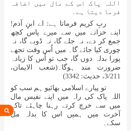
اللہ پاک اس کے مال میں اضافہ
فرما دیتا ہے۔
ربِ کریم فرماتا ہے: اے ابنِ آدم!
اپنے خزانے میں سے میرے پاس کچھ
جمع کر دے، نہ جلے گا، نہ ڈوبے گا، نہ
چوری کیا جائے گا۔ میں اُس وقت تجھے
پورا بدلہ دوں گا، جب تو اُس کا زیادہ
ضرورت مند ہوگا۔(شعب الایمان،
3/211، حدیث: 3342)
تو پیارے اسلامی بھائیو ہم سب کو
اللہ پاک کی راہ میں اپنے نفیس مال
میں سے خرچ کرتے رہنا چاہئے تاکہ
آخرت میں ہمیں اس کا بدلہ مل
سکے۔