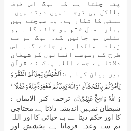
پتہ چلتا ہے کہ لوگ اس طرف
بالکل ہی توجہ نہیں دیتے ہیں۔
سستی کا شکار ہے۔ وہ سوچتے ہیں
ہمارا مال ختم ہو جائے گا ۔ ہم
مفلس ہو جائیں گے۔ لوگ ہم سے
زیادہ مالدار ہو جائے گا۔ اس
طرح کے وسوسے انسانوں کو شیطان
دلاتا ہے جسے اللہ پاک نے قرآن
اَلشَّیْطٰنُ یَعِدُكُمُ الْفَقْرَ وَ
میں بیان کیا ہے:
یَاْمُرُكُمْ بِالْفَحْشَآءِۚ-وَ اللّٰهُ یَعِدُكُمْ مَّغْفِرَةً مِّنْهُ وَ فَضْلًاؕ-
وَ اللّٰهُ وَاسِعٌ عَلِیْمٌۖۙ(
۲۶۸
)
ترجمۂ کنز الایمان :
شیطان تمہیں اندیشہ دلاتا ہے محتاجی
کا اور حکم دیتا ہے بے حیائی کا اور اللہ
تم سے وعدہ فرماتا ہے بخشش اور