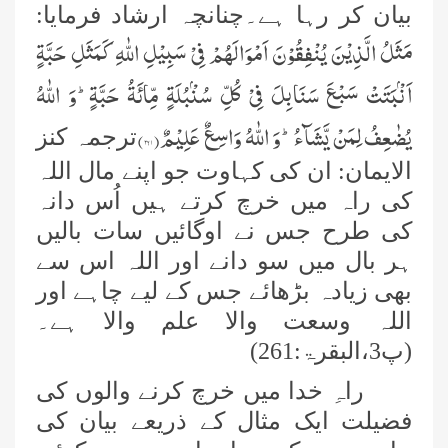
بیان کر رہا ہے۔چنانچہ ارشاد فرمایا:
مَثَلُ الَّذِیْنَ یُنْفِقُوْنَ اَمْوَالَهُمْ فِیْ سَبِیْلِ اللّٰهِ كَمَثَلِ حَبَّةٍ
اَنْۢبَتَتْ سَبْعَ سَنَابِلَ فِیْ كُلِّ سُنْۢبُلَةٍ مِّائَةُ حَبَّةٍؕ-وَ اللّٰهُ
یُضٰعِفُ لِمَنْ یَّشَآءُؕ-وَ اللّٰهُ وَاسِعٌ عَلِیْمٌ(
۲۶۱
)
ترجمہ کنز
الایمان: ان کی کہاوت جو اپنے مال اللہ
کی راہ میں خرچ کرتے ہیں اُس دانہ
کی طرح جس نے اوگائیں سات بالیں
ہر بال میں سو دانے اور اللہ اس سے
بھی زیادہ بڑھائے جس کے لیے چاہے اور
اللہ وسعت والا علم والا ہے۔
(پ3،البقرۃ:261
)
راہِ خدا میں خرچ کرنے والوں کی
فضیلت ایک مثال کے ذریعے بیان کی