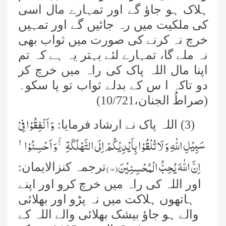
ہلاک ہو جاؤ گے اور تمہارے مال اسی
کی ملکیت میں رہ جائیں گے اور تمہیں
خرچ نہ کرنے کی صورت میں ثواب بھی
نہ ملے گا، تمہارے لئے بہتر یہ ہے کہ تم
اپنا مال اللہ پاک کی راہ میں خرچ کر
دو تاکہ ا س کے بدلے ثواب تو پا سکو۔
(صراطُ الجنان،10/721)
وَ اَنْفِقُوْا فِیْ
(3) اللہ پاک نے ارشاد فرمایا:
سَبِیْلِ اللّٰهِ وَ لَا تُلْقُوْا بِاَیْدِیْكُمْ اِلَى التَّهْلُكَةِ ﳝ- وَ اَحْسِنُوْاۚۛ-
اِنَّ اللّٰهَ یُحِبُّ الْمُحْسِنِیْنَ(
۱۹۵
)
ترجمہ کنزالایمان:
اور اللہ کی راہ میں خرچ کرو اور اپنے
ہاتھوں ہلاکت میں نہ پڑو اور بھلائی
والے ہو جاؤ بیشک بھلائی والے اللہ کے