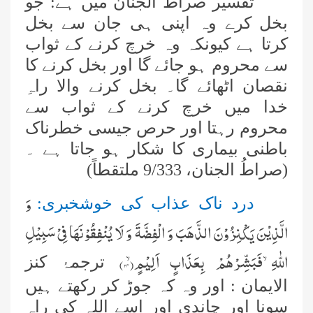
تفسیر صراطُ الجنان میں ہے: جو
بخل کرے وہ اپنی ہی جان سے بخل
کرتا ہے کیونکہ وہ خرچ کرنے کے ثواب
سے محروم ہو جائے گا اور بخل کرنے کا
نقصان اٹھائے گا۔ بخل کرنے والا راہِ
خدا میں خرچ کرنے کے ثواب سے
محروم رہتا اور حرص جیسی خطرناک
باطنی بیماری کا شکار ہو جاتا ہے ۔
(صراطُ الجنان، 9/333 ملتقطاً)
وَ
درد ناک عذاب کی خوشخبری:
الَّذِیْنَ یَكْنِزُوْنَ الذَّهَبَ وَ الْفِضَّةَ وَ لَا یُنْفِقُوْنَهَا فِیْ سَبِیْلِ
اللّٰهِۙ-فَبَشِّرْهُمْ بِعَذَابٍ اَلِیْمٍۙ(
۳۴
)
ت
رجمۂ کنز
الایمان : اور وہ کہ جوڑ کر رکھتے ہیں
سونا اور چاندی اور اسے اللہ کی راہ