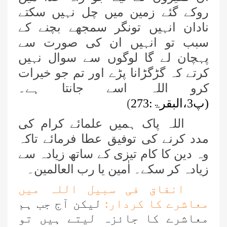
روکے گئے زمین میں چل نہیں سکتے
نادان انہیں تونگر سمجھے بچنے کے
سبب تو انہیں ان کی صورت سے
پہچان لے گا لوگوں سے سوال نہیں
کرتے کہ گڑگڑانا پڑے اور تم جو خیرات
کرو اللہ اسے جانتا ہے
۔
(پ3،البقرۃ:273
)
اللہ پاک ہمیں علمائے کرام کی
مدد کرنے کی توفیق عطا فرمائے تاکہ
وہ دین کا کام تیزی کے ساتھ زیادہ سے
زیادہ کر سکے۔ اٰمین یا رب العالمین۔
انفاق فی سبیل اللہ میں
معاشرے کا کردار:
لیکن آج جب ہم
معاشرے کا جائزہ لیتے ہیں تو