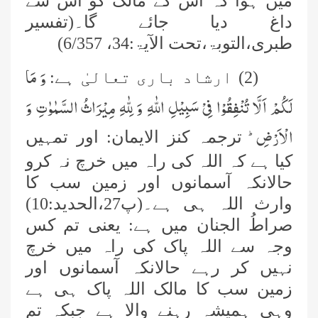
میں ہوا کہ اس کے مالک کو اس سے
داغ دیا جائے گا۔(تفسیر
طبری،التوبۃ،تحت الآیۃ:34، 6/357)
وَ مَا
(2) ارشاد باری تعالیٰ ہے:
لَكُمْ اَلَّا تُنْفِقُوْا فِیْ سَبِیْلِ اللّٰهِ وَ لِلّٰهِ مِیْرَاثُ السَّمٰوٰتِ وَ
الْاَرْضِؕ-
ترجمہ کنز الایمان: اور تمہیں
کیا ہے کہ اللہ کی راہ میں خرچ نہ کرو
حالانکہ آسمانوں اور زمین سب کا
وارث اللہ ہی ہے۔(پ27،الحدید:10)
صراطُ الجنان میں ہے: یعنی تم کس
وجہ سے اللہ پاک کی راہ میں خرچ
نہیں کر رہے حالانکہ آسمانوں اور
زمین سب کا مالک اللہ پاک ہی ہے
وہی ہمیشہ رہنے والا ہے جبکہ تم