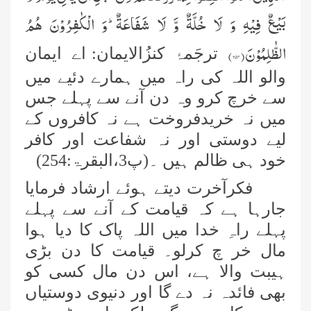
بَیْعٌ فِیْهِ وَ لَا خُلَّةٌ وَّ لَا شَفَاعَةٌؕ-وَ الْكٰفِرُوْنَ هُمُ
الظّٰلِمُوْنَ(
۲۵۴
)
ترجَمۂ کنزُالایمان:
اے ایمان
والو اللہ کی راہ میں ہمارے دئیے میں
سے خرچ کرو وہ دن آنے سے پہلے جس
میں نہ خریدفروخت ہے نہ کافروں کے
لیے دوستی اور نہ شفاعت اور کافر
خود ہی ظالم ہیں ۔(پ3،البقرۃ:254
)
فکرآخرت دیتے ہوئے ارشاد فرمایا
جارہا ہے کہ قیامت کے آنے سے پہلے
پہلے راہِ خدا میں اللہ پاک کا دیا ہوا
مال خر چ کرلو۔ قیامت کا دن بڑی
ہیبت والا ہے، اس دن مال کسی کو
بھی فائدہ نہ دے گا اور دنیوی دوستیاں