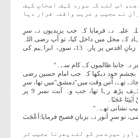
ھے، اس لئے کہ سورۃ کہف اصحابِ کہف
آن نے عجیب و غریب واقعہ قرار دیا
 علیہ نے فرمایا کہ جب یزیدیوں نے سرِ
 نہاد کے محل میں داخل کیا، تو آپ رضی اللہ
عنہ کے مقدس ہونٹ ہل رہے تھے اور زبانِ اقدس پر پارہ 13، سورۃ ابراہیم کی
بر نہ جاننا ظالموں کے کام سے۔"
ے بچشمِ خود دیکھا کہ جب امام حسین رضی
ے جاتے تھے، اُس وقت میں"دمشق"میں تھا، سرِ
مبارک کے سامنے ایک شخص سورہ کہف پڑھ رہا تھا، جب وہ آیت نمبر 9 پر
ٰیٰتِنَا عَجَبًا۔
جیب نشانی تھے۔"
تو سرِ اَنور نے بزبانِ فصیح فرمایا:اَعْجَبَ
 اور میرے سر کو لئے پھرنا عجیب تر