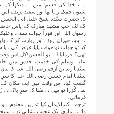
ہے، خدا کی قسم! میں نے دیکھا کہ ای
سُتون چمک رہا تھا اور سفید پرندے اس ک
5۔حضرت سیّدنا شیخ خلیل ابی الحسن ت
کے لئے جب مشھد مبارک کے پاس حاضر ہ
رسول اللہ اور فوراً جواب سنتے، وعلیک
نہ پایا، حیران ہوئے اور زیارت کر کے 
کیا تو جواب تو جواب پایا:عرض کی ، یا
تھی؟ فرمایا:اے ابو الحسن!کل اِس وقت 
علیہ وسلم کی خدمتِ اقدس میں حاضر
سیّدنا زید بن اَرقم رضی اللہ عنہ کا ب
سیّدنا امام حسین رضی اللہ عنہ کا سرِ 
گشت کیا، اُس وقت میں اپنے مکان کے با
فرمائی،
ترجمہ کنزالایمان:کیا تمہیں معلوم ہوا
والے ہماری ایک عجیب نشانی تھے۔سبحان