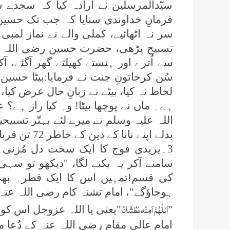
سیّدالمرسلین نے ارادہ کیا کہ سجدے س
فرمانِ خداوندی سنایا کہ جب تک حسی
تسبیح پڑھی، حضرت حسین رضی اللہ عن
سے اُترے اور ہنستے کھیلتے گھر آگئے، آک
سُن کرخاتونِ جنت نے فرمایا:بیٹا حسین ت
لحاظ نہ کیا، بیٹے نے زبانِ حال عرض کیا،
ہے۔ ماں نے پوچھا بیٹا! وہ کیا راز ہے
اللہ علیہ وسلم نے میرے لئے بہتّر تسبی
بدلے اپنے نانا کے دین کے خاطر 72 تن قربان کر دوں گا۔سبحان اللہ
3۔یزیدی فوج کا ایک سخت دل مُزنی
سامنے آکر یہ بکنے لگا، "دیکھو تو سہی
کی قسم!تمہیں اس کا ایک قطرہ بھی 
ہوجاؤگے"، امام تشنہ کام رضی اللہ عنہ ن
اَللّٰھُمَّ اَمِنْہ عَطْشَانًا
"
"یعنی یا اللہ عزوجل اس کو 
امام عالی مقام رضی اللہ عنہ کے دُعا م