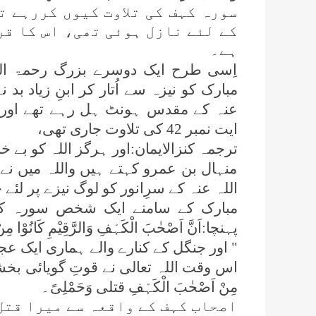
سورہ کہف کی تلاوت کیوں کررہے ت
کے لئے نازل ہوئی تھی، اس کا قر
ہے۔
اِسی طرح ایک دوسرے بزرگ رحمۃ اللہ
مبارک کو نیزہ سے اُتار کر ابنِ زیاد بد
ایت نمبر 42 کی تلاوت جاری تھی،
ترجمہ کنزالایمان:اور ہرگز اللہ کو بے خ
منہال بن عمرو کہتے ہیں واللہ میں ن
اللہ عنہ کے سرِانور کو لوگ نیزے پر لئ
پہنچا:اَنَّ اَصْحٰبَ الْکَہْفِ وَالرَّقِیْمِ کَانُوْا مِنْ ا
" اور جنگل کے کنارے والے ہماری ایک ع
اس وقت اللہ تعالی نے قوتِ گویائی بخشی، 
مِنْ اَصْحٰبَ الْکَہْفِ قتلی وَحَمْلِیً۔
اصحاب کہف کے واقعہ سے میرا قتل