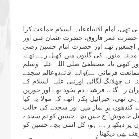
تھی، امام الانبیاءعلیہ السلام جماعت کرا
 حضرت عمر فاروق، حضرت عثمان غنی اور
اجمعین تھے اور حضرت امام حسین رضی
دینہ منورہ کی گلیوں میں کھیل رہے تھے،
اور کبھی نانا مصطفیٰ صلی اللہ علیہ وسلم
مانعت فرمائی ہے)والے آقائےدوعالم سجدے
نے چھلانگ لگائی اورنبی علیہ السلام کے
ان رہ گئے، فرشتے دم بخود تھے اور حوریں
تھی، جبرائیل پکار اٹھے کہ مولا یہ کیا
کے کندھوں پر نماز میں اور سجدے کی حالت
رائیل خاموش!آج جس بچے حسین کو تم سجدے
وں پر دیکھ رہے ہو، کل اسی بچے حسین کو
ھتے بھی دیکھنا۔