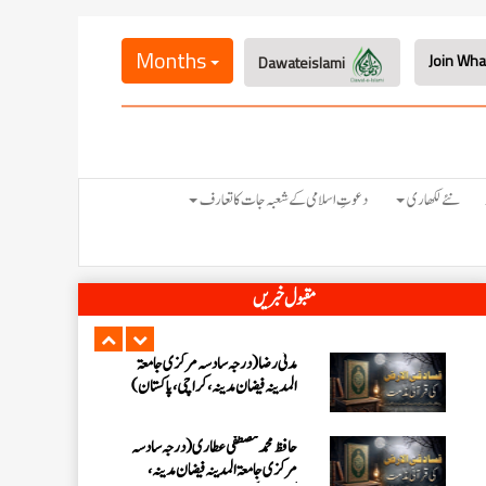
عبدالرؤف (درجہ سابعہ جامعۃ المدینہ
فیضان بغداد ،کراچی،پاکستان)
Months
Dawateislami
عبد الرسول (درجہ خامسہ مرکزی جامعۃ
المدینہ فیضان مدینہ ،کراچی ،پاکستان)
نئے لکھاری
دعوتِ اسلامی کے شعبہ جات کا تعارف
مدنی رضا(درجہ سادسہ مرکز ی جامعۃ
المدینہ فیضان مدینہ ،کراچی،پاکستان)
حافظ محمد مصطفٰی عطاری (درجہ سادسہ
مقبول خبریں
مرکزی جامعۃالمدينہ فیضان مدینہ،
کراچی،پاکستان)
ابو برہان عبدالرحمن عطاری (درجہ
رابعہ جامعۃالمدینہ فیضان رضا
،لاہور،پاکستان)
عبدالمقیم (درجہ سابعہ مرکزی
جامعۃالمدینہ فیضان بغداد،