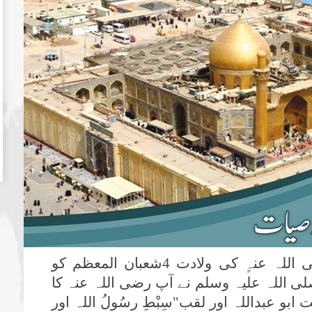
سیّد الشہداء حضرت امام حسین رضی اللہ عنہٍ کی ولادت 4شعبان المعظم کو
ی اللہ علیہ وسلم نے آپ رضی اللہ عنہ کا
ابو عبداللہ اور لقب"سِبْطِ رسُولُ اللہ اور