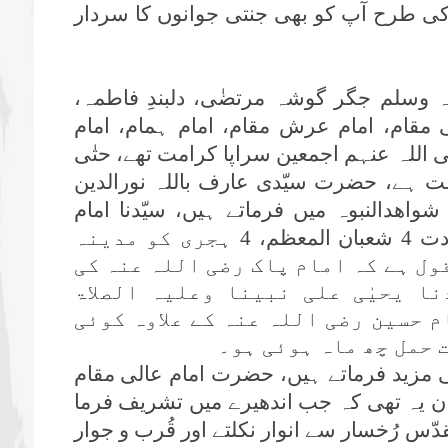
عظم کی طرح آپ کو بھی جنتی جوانوں کا سردار
 وسلم جگر گوشہ مرتضٰی، دلبندِ فاطمہ،
ی مقام، امام عرش مقام، امام ہمام، امام
اللہ عنہم اجمعین سراپا کرامت تھے، حتٰی
ت ہے، حضرت سیّدی عارف باللہ نورالدین
ھدالنبوہ میں فرماتے ہیں، سیّدنا امام
حسین رضی اللہ عنہ کی ولادت باسعادت 4 شعبان المعظم، 4 ہجری کو مدینہ
ول ہے کہ امام پاک رضی اللہ عنہ کی
نا یحیٰی علی نبینا وعلیہ الصلاۃ
م حسین رضی اللہ عنہ کے علاوہ کوئی
ت حمل چھ ماہ ہوئی ہو۔
زید فرماتے ہیں، حضرت امام عالی مقام
ن یہ تھی کہ جب اندھیرے میں تشریف فرما
دّس رُخسار سے انوار نکلتے اور قُرب و جوار