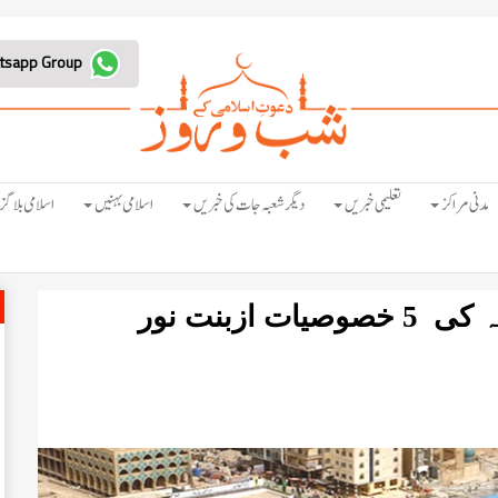
Join Whatsapp Group
مدنی مراکز
تعلیمی خبریں
دیگر شعبہ جات کی خبریں
اسلامی بہنیں
اسلامی بلاگز
امام حسین رضی اللہ تعالی عنہ کی 5 خصوصیات ازبنت نور