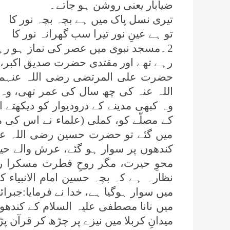
ضیابار یعنی روشن ہو جاتے۔
تیری نسل پاک میں ہے بچہ بچہ نور کا
تو ہے عینِ نور تیرا سب گھرانہ نور کا
2۔مسجد نبوی میں عصر کی نماز ہو رہی 
رہے تھے اور مقتدی حضرت صدیق اکبر،
حضرت علی المرتضی رضی اللہ عنہم 
اللہ عنہ کی چھ سال کی عمر تھی، وہ م
وہ کبھی مدینے کے درودیوار کو دیکھتے 
کے مصلّے کو، کملی (علماء نے اس کی م
میں گئے تو حضرت حسین رضی اللہ عنہ 
کندھوں پر سوار ہو گئے، عرش والے حیر
محوِ حیرت، مگر روحِ فطرت مسکرا رہی 
نظارہ ہے کہ بچہ حسین امام الانبیاء 
میں سوار ہوگیا ہے، خدا نے فرمایا:جب
میں نانا مصطفی علیہ السلام کے کندھ
میدانِ کربلا میں نیزے پر چڑھ کر قرآن پڑ