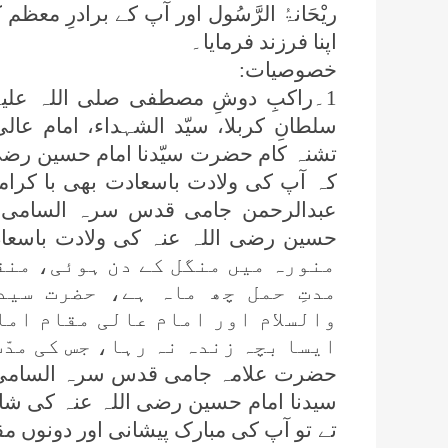
ریْحَانۃُ الرَّسُول اور آپ کے برادرِ م
اپنا فرزند فرمایا۔
خصوصیات:
1۔راکبِ دوشِ مصطفی صلی اللہ علیہ
سلطانِ کربلا، سیّد الشہداء، امام عال
تشنہ کام حضرت سیّدنا امام حسین رضی 
کہ آپ کی ولادت باسعادت بھی با کرام
عبدالرحمن جامی قدس سرہ السامی شوا
منورہ میں منگل کے دن ہوئی، منق
مدتِ حمل چھ ماہ ہے، حضرت سید
والسلام اور امام عالی مقام اما
ایسا بچہ زندہ نہ رہا، جس کی مدّ
حضرت علامہ جامی قدس سرہ السامی م
سیدنا امام حسین رضی اللہ عنہ کی شا
تے تو آپ کی مبارک پیشانی اور دونوں مق