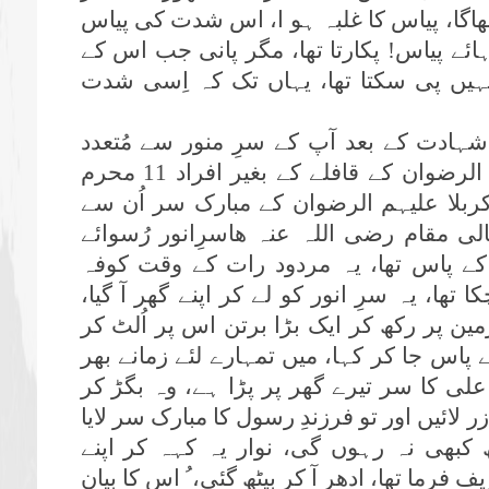
بھاگا، پیاس کا غلبہ ہو ا، اس شدت کی پیاس
ے پیاس! پکارتا تھا، مگر پانی جب اس کے
ہیں پی سکتا تھا، یہاں تک کہ اِسی شدت
شہادت کے بعد آپ کے سرِ منور سے مُتعدد
کرامات کا ظہور ہوا، اہلِ بیت علیہم الرضوان کے قافلے کے بغیر افراد 11 محرم
ربلا علیہم الرضوان کے مبارک سر اُن سے
ی مقام رضی اللہ عنہ ھاسرِانور رُسوائے
کے پاس تھا، یہ مردود رات کے وقت کوفہ
 تھا، یہ سرِ انور کو لے کر اپنے گھر آ گیا،
مین پر رکھ کر ایک بڑا برتن اس پر اُلٹ کر
ے پاس جا کر کہا، میں تمہارے لئے زمانے بھر
لی کا سر تیرے گھر پر پڑا ہے، وہ بگڑ کر
 لائیں اور تو فرزندِ رسول کا مبارک سر لایا
کبھی نہ رہوں گی، نوار یہ کہہ کر اپنے
 فرما تھا، ادھر آ کر بیٹھ گئی، ُ اس کا بیان