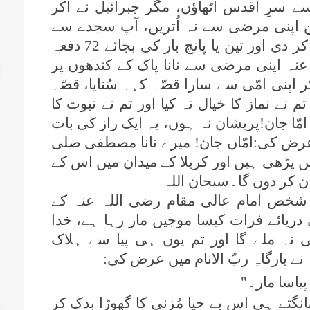
ے سرِ اقدس اُٹھاؤں، مگر جبرائیل نے آکر
ن اپنی مرضی سے نہ اُتریں، آپ سجدے سے
سر نہ اٹھائیے، کملی والے نے نماز لمبی کر دی اور تین یا پانچ بار کی بجائے 72 دفعہ
ہ اپنی مرضی سے نانا پاک کے کندھوں پر
ر اپنی امّی سے سارا قصّہ کہہ سُنایا، قصّہ
م نے نماز کا خیال نہ کیا اور تم نے نبوت کا
 امّا جان!پریشان نہ ہوں، یہ ایک راز کی بات
؟ عرض کی:امّاں جان! میرے نانا مصطفی صلی
حیں پڑھی ہیں اور کربلا کے میدان میں اس کے
 شخص امام عالی مقام رضی اللہ عنہ کے
 دریائے فرات کیسا موجیں مار رہا ہے، خدا
نہ ملے گا اور تم یوں ہی پیا سے ہلاک
ے بارگاہِ ربّ الانام میں عرض کی:
پیاسا مار۔"
انگتے ہی اس بے حیا مُزنی کا گھوڑا بدک کر