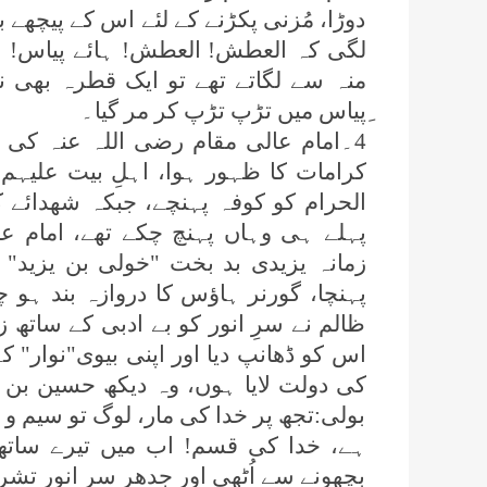
دوڑا، مُزنی پکڑنے کے لئے اس کے پیچھے 
لگی کہ العطش! العطش! ہائے پیاس! ہائ
منہ سے لگاتے تھے تو ایک قطرہ بھی ن
ِپیاس میں تڑپ تڑپ کر مر گیا۔
4۔امام عالی مقام رضی اللہ عنہ کی 
الحرام کو کوفہ پہنچے، جبکہ شھدائے ک
پہلے ہی وہاں پہنچ چکے تھے، امام عال
زمانہ یزیدی بد بخت "خولی بن یزید" 
پہنچا، گورنر ہاؤس کا دروازہ بند ہو چکا
ظالم نے سرِ انور کو بے ادبی کے ساتھ ز
اس کو ڈھانپ دیا اور اپنی بیوی"نوار" ک
کی دولت لایا ہوں، وہ دیکھ حسین بن ع
بولی:تجھ پر خدا کی مار، لوگ تو سیم و زر
ہے، خدا کی قسم! اب میں تیرے ساتھ 
بچھونے سے اُٹھی اور جدھر سرِ انور تشریف