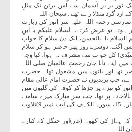
ک نور برابر آسمان سے اُس برتن تک مثلِ
ے ارد گرد منڈلا رہے تھے۔سبحان اللہ
مارسی رحمۃ اللہ علیہ سرِ انور کی زیارت
وتے تو عرض کرتے، السلام علیکم یا ابنِ
م السلام یا ابالحسن، ایک دن سلام کا جواب
واپس آگئے، دوسرے روز پھر حاضر ہو کر سلام
 سیّدی! کل جواب سے مشرف نہ ہوا، کیا وجہ
میں اپنے نانا جان رحمتِ عالمیان صلی اللہ
 تھا اور باتوں میں مشغول تھا۔ حضرت
یان ہے، جب یزیدیوں نے حضرت امام عالی مقام
انور کو نیزے پر چڑھا کر کوفہ کی گلیوں میں
لاخانے پر تھا، جب سرِ مبارک میرے سامنے
سے گُزرا تو میں نے سُنا کہ سرِ پاک نے (پارہ 15، سورۃ الکہف کی آیت نمبر 9)تلاوت
 کہ پہاڑ کی کھوہ (غار)اور جنگل کے کنارے
 اللہ