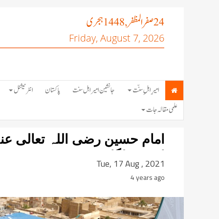
صفر المظفر
ہجری
, 1448
24
Friday, August 7, 2026
امیرِ اہلِ سنّت
جانشین امیر اہل سنت
پاکستان
انٹرنیشنل
علمی مقالہ جات
احمد (بلگام)
Tue, 17 Aug , 2021
4 years ago