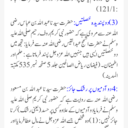
: 121/1)
(3)دو پسندیدہ خصلتیں :
حضرت سیدنا عبد الله بن عباس رضی
اللہ عنہ سے مروی ہے کہ حضور نبی کریم روف رحیم صلی اللہ علیہ
وسلم نے حضرت اشحج عبد القیس رضی اللہ عنہ سے فرمایا : تجھ میں
دو خصلتیں ایسی ہیں جنہیں اللہ عزوجل پسند فرماتا ہے : حلم اور
اطمینان۔ (فیضان ریاض الصالحین جلد 5 صفحہ نمبر 535 مکتبۃ
المدینہ)
:4 دو آدمیوں پر رشک جائز:
حضرت سیدنا عبد الله بن مسعود
رضی اللہ عنہ سے روایت ہے کہ حضور نبی کریم صلی اللہ علیہ
وسلم نے فرمایا دو آدمیوں کے علاوہ کسی پر حسد (یعنی رشک) کرنا
جائز نہیں : (1) وہ شخص جسے اللہ عزوجل نے مال عطا فرمایا اور