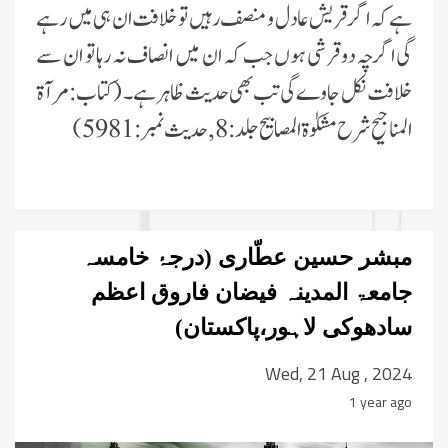
ہے کہ اگر قریش عادل و منصف رہیں تو خلافت ان ہی میں رہے
گی اگرچہ دو قرشی ہوں جب کہ ان میں انصاف نہ رہا تو ان سے
خلافت نکل جاوے گی تب بھی حدیث ظاہر ہے۔ ( کتاب:مرآۃ
المناجیح شرح مشکوٰۃ المصابیح جلد:8 , حدیث نمبر:5981 )
مبشر حسین عطّاری (درجۂ خامسہ
جامعۃ المدینہ فیضان فاروق اعظم
سادھوکی لاہور،پاکستان)
Wed, 21 Aug , 2024
1 year ago