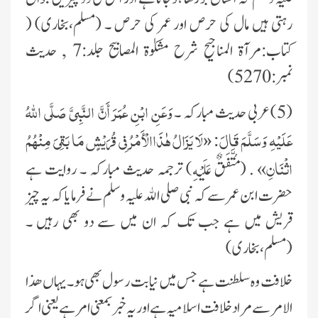
رہتی ہیں مال کی حرص اور عمر کی حرص ۔ (مسلم،بخاری) (
کتاب:مرآۃ المناجیح شرح مشکوٰۃ المصابیح جلد:7 , حدیث
نمبر:5270)
وَعَنِ ابْنِ عُمَرَ أَنَّ النَّبِيَّ صَلَّى اللّٰهُ
(5)عربی حدیث مبارکہ ۔
عَلَيْهِ وَسَلَّمَ قَالَ:
لَا يَزَالُ هٰذَاالْأَمْرُ فِي قُرَيْشٍ مَا بَقِيَ مِنْهُمُ
«
اثْنَانِ
» . (مُتَّفَقٌ عَلَيْهِ) ترجمہ حدیث مبارکہ ۔ روایت ہے
حضرت ابن عمر سے کہ نبی صلی الله علیہ وسلم نے فرمایا کہ یہ چیز
قریش میں ہے جب تک کہ ان میں سے دو بھی رہیں ۔
(مسلم،بخاری)
خلافت وہ سلطنت ہے جس میں نیابت رسول بھی ہو۔یہاں ھذا
الامر سے مراد خلافت اسلامیہ ہے اور یہ خبر بمعنی امر ہے یعنی اگر