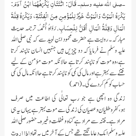
-صلى اللَّه عليه وسلم- قَالَ: اثْنَتَانِ يَكْرَهُهُمَا ابْنُ آدَمَ:
يَكْرَهُ الْمَوْتَ وَالْمَوْتُ خَيْرٌ لِلْمُؤْمِنِ مِنَ الْفِتْنَةِ، وَيَكْرَهُ قِلَّةَ
الْمَالِ وَقِلَّةُ الْمَالِ أَقَلُّ لِلْحِسَابِ
. رَوَاهُ أَحْمَدُ. ترجمہ حدیث
مبارکہ ۔ روایت ہے حضرت محمود ابن لبید سے کہ نبی صلی الله
علیہ وسلم نے فرمایا کہ دو چیزیں ہیں جنہیں انسان ناپسند کرتا
ہے،وہ موت کو ناپسند کرتا ہے حالانکہ موت مؤمن کے لیے
فتنے سے بہتر ہے اور مال کی کمی کو ناپسند کرتا ہے حالانکہ مال کی کمی
حساب کو کم کردے گی۔ (احمد)
زندگی وہ اچھی ہے جو رب تعالٰی کی اطاعت میں صرف
ہو،کفروطغیان و عصیان کی زندگی سے موت بہتر ہے یہاں یہ ہی
مراد ہے۔فتنہ سے مراد ہے گناہ و غفلت وغیرہ۔حضورصلی الله
اذا اردت
علیہ وسلم ایک دعا مانگتے تھے جس کے آخر میں یہ تھاو