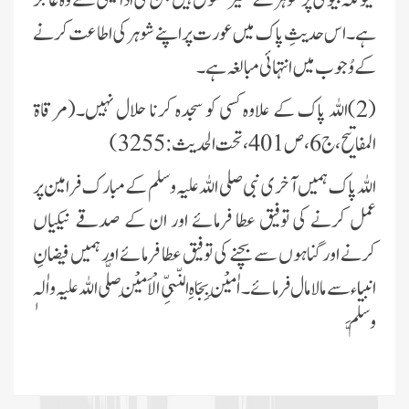
ہے۔ اس حدیثِ پاک میں عورت پر اپنے شوہر کی اطاعت کرنے
کے وُجوب میں انتہائی مبالغہ ہے۔
(2)اللہ پاک کے علاوہ کسی کو سجدہ کرنا حلال نہیں۔(مرقاۃ
المفاتیح،ج 6،ص401، تحت الحدیث:3255)
اللہ پاک ہمیں آخری نبی
صلی اللہ علیہ وسلم
کے مبارک فرامین پر
عمل کرنے کی توفیق عطا فرمائے اور ان کے صدقے نیکیاں
کرنے اور گناہوں سے بچنے کی توفیق عطا فرمائے اور ہمیں فیضانِ
انبیاء سے مالا مال فرمائے۔ اٰمِیْن بِجَاہِ النّبیِّ الْاَمِیْن صلَّی اللہ علیہ واٰلہٖ
وسلَّم