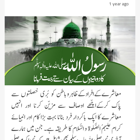
1 year ago
معاشرےکےافرادکےظاہروباطن کو بُری خصلتوں سے
پاک کرکےاچّھے اوصاف سے مزیّن کرنا اور انہیں
معاشرے کا ایک باکردار فرد بنانا بہت بڑا کام اور انبیائے
کرام علیہمُ الصَّلٰوۃ و السَّلام کا طریقہ ہے۔ جن میں ہمارے