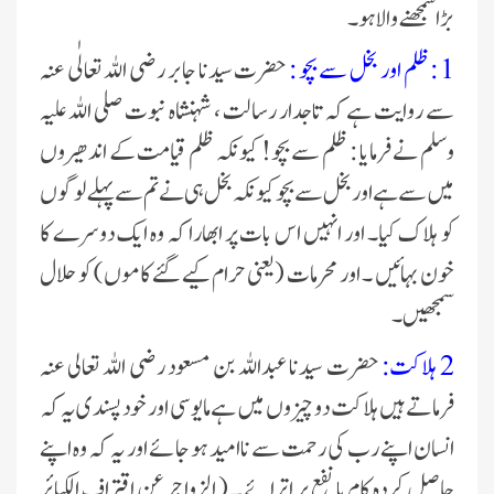
بڑا سمجھنے والا ہو ۔
1 : ظلم اور بخل سے بچو :
حضرت سیدنا جابر رضی اللہ تعالٰی عنہ
سے روایت ہے کہ تاجدار رسالت ، شہنشاہ نبوت صلی اللہ علیہ
وسلم نے فرمایا : ظلم سے بچو! کیونکہ ظلم قیامت کے اندھیروں
میں سے ہے اور بخل سے بچو کیونکہ بخل ہی نے تم سے پہلے لوگوں
کو ہلاک کیا۔ اور انہیں اس بات پر ابھارا کہ وہ ایک دوسرے کا
خون بہائیں ۔ اور محرمات (یعنی حرام کیے گئے کاموں) کو حلال
سمجھیں ۔
2 ہلاکت:
حضرت سیدنا عبداللہ بن مسعود رضی اللہ تعالی عنہ
فرماتے ہیں ہلاکت دو چیزوں میں ہے مایوسی اور خود پسندی یہ کہ
انسان اپنے رب کی رحمت سے ناامید ہو جائے اور یہ کہ وہ اپنے
حاصل کردہ کام یا نفع پر اترائے ۔ ( الزواجر عن اقتراف الکبائر