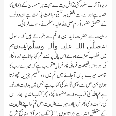
دنیا و آخرت سنور گئی 2 اہل بیت سے محبت ہر مسلمان کے ایمان کا
حصہ ہے اور ان سے بغض بد بختی و باعث ہلاکت ہے ان دونوں
کے متعلق حضور اکرم صلی اللہ علیہ وسلم نے وصیت فرمائی۔
روایت ہے حضرت زید ابن ارقم سے:فرماتے ہیں کہ رسول
الله
ایک دن ہم
صلَّی اللہ علیہ واٰلہٖ وسلَّم
میں خطیب کھڑے ہوئے اس پانی پر جسے خم کہا جاتا ہے حمدوثناء
کی اور وعظ و نصیحت فرمائی پھر فرمایا" قریب ہے کہ میرے رب کا
قاصد میرے پاس آجائے میں تم میں دو عظیم چیزیں چھوڑتا
ہون جن میں سے پہلی تو الله کی کتاب ہے جس میں ہدایت اور نور
ہےتم الله کی کتاب لو اسے مضبوط پکڑو پھر کتاب الله پر ابھارا اس
کی رغبت دی پھر فرمایا اور میرے اہل بیت میں تم کو اپنے اہل بیت
کے متعلق الله سے ڈراتا ہوں." ( کتاب:مرآۃ المناجیح شرح