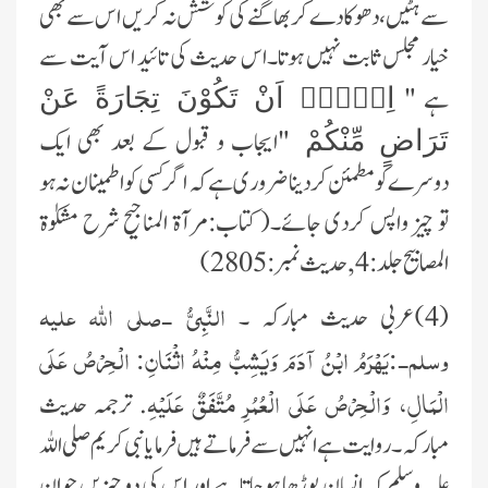
سے ہٹیں،دھوکا دے کر بھاگنے کی کوشش نہ کر یں اس سے بھی
خیار مجلس ثابت نہیں ہوتا۔اس حدیث کی تائید اس آیت سے
ہے "
اِلَّاۤ اَنْ تَكُوْنَ تِجَارَةً عَنْ
"ایجاب و قبول کے بعد بھی ایک
تَرَاضٍ مِّنْكُمْ
دوسرے کو مطمئن کردینا ضروری ہے کہ اگر کسی کو اطمینان نہ ہو
تو چیز واپس کردی جائے۔( کتاب:مرآۃ المناجیح شرح مشکوٰۃ
المصابیح جلد:4 , حدیث نمبر:2805 )
النَّبِيُّ -صلى اللَّه عليه
(4)عربی حدیث مبارکہ ۔
وسلم-:يَهْرَمُ ابْنُ آدَمَ وَيَشِبُّ مِنْهُ اثْنَانِ: الْحِرْصُ عَلَى
الْمَالِ، وَالْحِرْصُ عَلَى الْعُمُرِ مُتَّفَقٌ عَلَيْهِ
. ترجمہ حدیث
مبارکہ ۔ روایت ہے انہیں سے فرماتے ہیں فرمایا نبی کریم صلی اللہ
علیہ وسلم کہ انسان بوڑھا ہوجاتا ہے اور اس کی دو چیزیں جوان