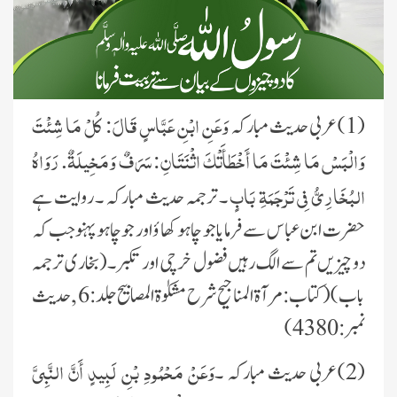
وَعَنِ ابْنِ عَبَّاسٍ قَالَ: كُلْ مَا شِئْتَ
(1)عربی حدیث مبارکہ
وَالْبَسْ مَا شِئْتَ مَا أَخْطَأَتْكَ اثْنَتَانِ: سَرَفٌ وَمَخِيلَةٌ. رَوَاهُ
البُخَارِيُّ فِي تَرْجَمَةِ بَابٍ
۔ ترجمہ حدیث مبارکہ ۔ روایت ہے
حضرت ابن عباس سے فرمایا جو چاہو کھا ؤ اور جوچاہو پہنو جب کہ
دو چیزیں تم سے الگ رہیں فضول خرچی اور تکبر۔ (بخاری ترجمہ
باب) ( کتاب:مرآۃ المناجیح شرح مشکوٰۃ المصابیح جلد:6 , حدیث
نمبر:4380 )
وَعَنْ مَحْمُودِ بْنِ لَبِيدٍ أَنَّ النَّبِيَّ
(2)عربی حدیث مبارکہ ۔