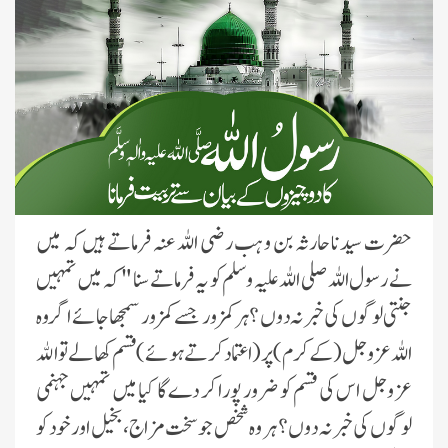
حضرت سیدنا حارثہ بن وہب رضی اللہ عنہ فرماتے ہیں کہ میں
نے رسول اللہ صلی اللہ علیہ وسلم کو یہ فرماتے سنا " کہ میں تمہیں
جنتی لوگوں کی خبر نہ دوں ؟ ہر کمزور جسے کمزور سمجھا جائے اگر وہ
اللہ عزوجل (کے کرم) پر (اعتماد کرتے ہوئے) قسم کھالے تو الله
عز وجل اس کی قسم کو ضرور پورا کر دے گا کیا میں تمہیں جہنمی
لوگوں کی خبر نہ دوں ؟ ہر وہ شخص جو سخت مزاج ، بخیل اور خود کو