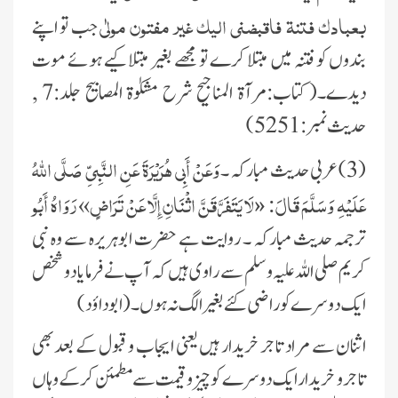
بعبادك فتنۃ فاقبضنی الیك غیر مفتون مولٰی
جب تو اپنے
بندوں کو فتنہ میں مبتلا کرے تو مجھے بغیر مبتلا کیے ہوئے موت
دیدے۔( کتاب:مرآۃ المناجیح شرح مشکوٰۃ المصابیح جلد:7 ,
حدیث نمبر:5251 )
وَعَنْ أَبِي هُرَيْرَةَ عَنِ النَّبِيِّ صَلَّى اللّٰهُ
(3)عربی حدیث مبارکہ ۔
عَلَيْهِ وَسَلَّمَ قَالَ:
لَا يَتَفَرَّقَنَّ اثْنَانِ إِلَّا عَنْ تَرَاضٍ
رَوَاهُ أَبُو
»
«
ترجمہ حدیث مبارکہ ۔ روایت ہے حضرت ابوہریرہ سے وہ نبی
کریم صلی اللہ علیہ و سلم سے راوی ہیں کہ آپ نے فرمایا دو شخص
ایک دوسرے کو راضی کئے بغیر الگ نہ ہوں ۔ (ابوداؤد)
اثنان سے مراد تاجر خریدار ہیں یعنی ایجاب و قبول کے بعد بھی
تاجر و خریدار ایک دوسرے کو چیز و قیمت سے مطمئن کرکے وہاں