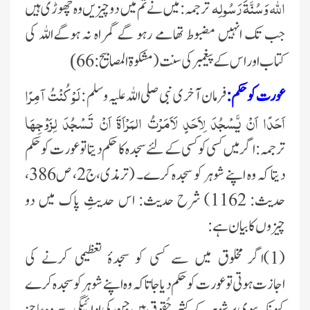
الله وَسُنَّةَرَسُولِه
ترجمہ:میں نے تم میں دو چیزیں وہ چھوڑی ہیں
جب تک انہیں مضبوط تھامے رہو گے گمراہ نہ ہوگےاللہ کی
کتاب اور اس کے پیغمبرکی سنت (مشکوۃ المصابیح:66
)
لَوْ کُنْتُ آمِرًا
عورت کو حکم:
فرمان آخری نبی
صلی اللہ علیہ وسلم
:
اَحَدًا اَنْ یَّسْجُدَ لِاَحَدٍ لَاَمَرْتُ المَرْاَۃَ اَنْ تَسْجُدَ لِزَوْجِہَا
ترجمہ:اگر میں کسی کو کسی کے لئے سجدہ کا حکم دیتا تو عورت کو حکم
دیتا کہ وہ اپنے شوہر کو سجدہ کرے۔ (ترمذی،ج2، ص386،
حدیث
: 1162)
شرح حدیث: اس حدیثِ پاک
میں دو
چیزوں کا بیان ہے:
(1)اگر مخلوق میں سے کسی کو سجدۂ تعظیمی کرنے کی
اجازت ہوتی تو عورت کو حکم دیا جاتا کہ وہ اپنے شوہر کو سجدہ کرے
کیونکہ بیوی پر شوہر کے کثیر حُقوق ہیں جن کی ادائیگی سے وہ عاجز