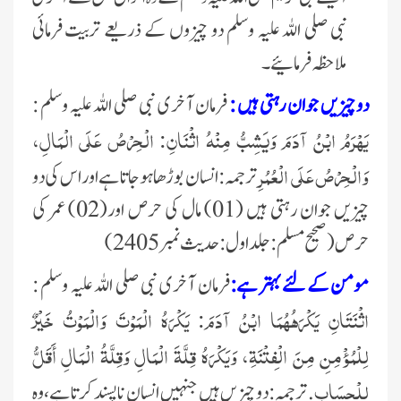
نبی صلی اللہ علیہ وسلم دو چیزوں کے ذریعے تربیت فرمائی
ملاحظہ فرمائیے۔
دو چیزیں جوان رہتی ہیں :
فرمان آخری نبی
صلی اللہ علیہ وسلم
:
يَهْرَمُ ابْنُ آدَمَ وَيَشِبُّ مِنْهُ اثْنَانِ: الْحِرْصُ عَلَى الْمَالِ،
وَالْحِرْصُ عَلَى الْعُمُرِ
ترجمہ: انسان بوڑھا
ہوجاتا ہے اور اس کی دو
چیزیں جوان رہتی ہیں (01) مال کی حرص اور(02) عمر کی
حرص (صحیح مسلم:جلد اول:حدیث نمبر 2405)
مومن کے لئے بہتر ہے:
فرمان آخری نبی
صلی اللہ علیہ وسلم
:
اثْنَتَانِ يَكْرَهُهُمَا ابْنُ آدَمَ: يَكْرَهُ الْمَوْتَ وَالْمَوْتُ خَيْرٌ
لِلْمُؤْمِنِ مِنَ الْفِتْنَةِ، وَيَكْرَهُ قِلَّةَ الْمَالِ وَقِلَّةُ الْمَالِ أَقَلُّ
لِلْحِسَابِ
. ترجمہ:دو چیزیں ہیں جنہیں انسان ناپسند کرتا ہے،وہ