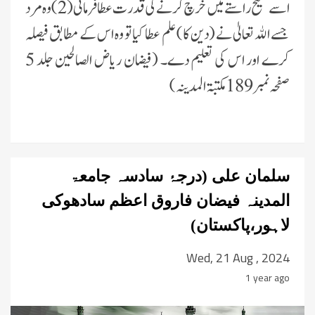
اسے صحیح راستے میں خرچ کرنے کی قدرت عطا فرمائی (2) وہ مرد
جسے الله تعالیٰ نے (دین کا) علم عطا کیا تو وہ اس کے مطابق فیصلہ
کرے اور اس کی تعلیم دے۔ (فیضان ریاض الصالحین جلد 5
صفحہ نمبر 189مكتبۃ المدينہ )
سلمان علی (درجۂ سادسہ جامعۃ
المدینہ فیضان فاروق اعظم سادھوکی
لاہور،پاکستان)
Wed, 21 Aug , 2024
1 year ago