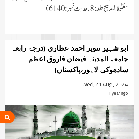
مشکوٰۃ المصابیح جلد:8 , حدیث نمبر:6140)
ابو شہیر تنویر احمد عطاری (درجۂ رابعہ
جامعۃ المدینہ فیضان فاروق اعظم
سادھوکی لاہور،پاکستان)
Wed, 21 Aug , 2024
1 year ago