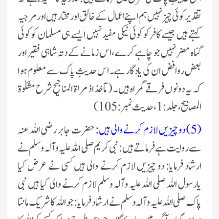
تقدیر کوئی چیز نہیں ہم اپنے اعمال کے خالق اور مختار ہیں اورمرجیہ
کہتے ہیں جیسے کافر کو کوئی نیکی مفید نہیں ایسے ہی مسلمان کو کوئی
گناہ مضر نہیں جو چاہے کرے ،اس زمانے کے دتہ شاہی فقیر اور
بعض روافض ان کی یادگار ہے ۔اس حدیثِ پاک سے معلوم ہوا
کہ یہ دونوں فرقے گمراہ ہیں ۔ (مآخذ اذ مراۃ المناجیح شرح مشکوٰۃ
المصابیح ،جلد :1،حدیث نمبر :105)
(5) دو چیزیں لازم کرنے والی ہیں:
حضرت جابر رضی اللہ عنہ
سے روایت ہے فرماتے ہیں: نبی کریم صلی اللہ علیہ وآلہ وسلم نے
ارشاد فرمایا: دو چیزیں لازم کرنے والی ہیں کسی نے عرض کیا
یارسول اللہ صلی اللہ علیہ وآلہ وسلم لازم کرنے والی کیا ہیں نبی
پاک صلی اللہ علیہ وآلہ وسلم نے ارشاد فرمایا: جو اللہ کا شریک مانتا