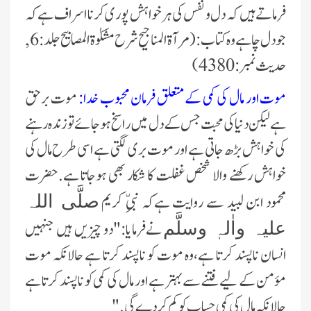
فرماتے ہیں کہ دل و نفس کی ہر خواہش پوری کرنا اسراف ہے کہ
جو دل چاہے وہ کتاب:(مرآۃ المناجیح شرح مشکوٰۃ المصابیح جلد:6 ,
حدیث نمبر:4380)
موت اور مال کی کمی کے متعلق فرمان محبوب خدا:
موت برحق
ہے لیکن دنیا کی محبت جس کے دل میں راسخ ہو جائے تو زندہ رہنے
کی خواہش بڑھ جاتی ہے اور موت بری لگتی ہے اسی طرح مال کی
خواہش رکھنے والا شخص غفلت کا شکار بھی ہوجاتا ہے.حضرت
محمود ابن لبید سے روایت ہےکہ نبیِّ کریم
صلَّی اللہ
نےفرمایا:"دو چیزیں ہیں جنہیں
علیہ واٰلہٖ وسلَّم
انسان ناپسند کرتا ہے،وہ موت کو ناپسند کرتا ہے حالانکہ موت
مؤمن کے لیے فتنے سے بہتر ہے اور مال کی کمی کو ناپسند کرتا ہے
حالانکہ مال کی کمی حساب کو کم کردے گی."