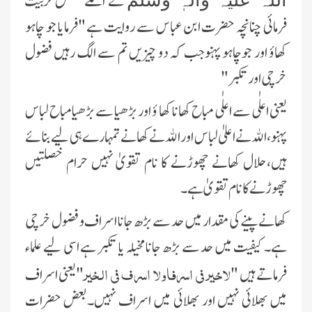
نے اسکے متعلق تربیت
فرمائی چنانچہ حضرت ابن عباس سے روایت ہے "فرمایا جو چاہو
کھاؤ اور جوچاہو پہنوجب کہ دو چیزیں تم سے الگ رہیں فضول
خرچی اور تکبر"
یعنی اعلٰی سے اعلٰی مباح کھانا کھا ؤ اور بڑھیا سے بڑھیامباح لباس
پہنو،الله نے اعلیٰ لباس اور الله نے کھانے تمہارے ہی لیے بنائے
ہیں،حلال کھانے چھوڑنے کا نام تقویٰ نہیں حرام خصلتیں
چھوڑنے کا نام تقویٰ ہے۔
کھانے پینے کی مقدار میں حد سے بڑھ جانا اسراف و فضول خرچی
ہے۔کیفیت میں حد سے بڑھ جانا مخیلہ یا تکبر ہے اسی لیے علماء
لاخیر فی اسرفاولا اسرف فی الخیر
فرماتے ہیں "
"یعنی اسراف
میں بھلائی نہیں اور بھلائی میں اسراف نہیں۔بعض حضرات