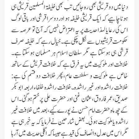
دنیا میں دو قریشی بھی رہ جائیں تب بھی خلیفۃ المسلمین قریشی ہی
ہونا چاہیے کہ ایک قریشی خلیفہ ہو اور دوسرا قرشی اور باقی لوگ
اس کی رعایا لہذا حدیث پر یہ اعتراض نہیں کہ آج تو عرصہ سے
حکومت قریشیوں سے نکل چکی ہے۔خیال رہے کہ خلیفہ صرف
قرشی ہی ہوسکتا ہے مگر سلطان اسلام ہر مسلمان ہوسکتا ہے۔
خلافت اور ملوکیت میں یہ فرق ہے کہ خلافت قریش کے ساتھ
خاص ہے ملوکیت و سلطنت عام،پھر خلافت دو قسم کی ہے:
خلافت راشدہ اور غیر راشدہ۔خلافت راشدہ خلفاء اربعہ ابو بکر
صدیق،عمر فاروق،عثمان غنی اور حضرت علی پرختم ہوگئی۔اس
کے چھ ماہ حضرت امام حسن نے پورے کیے،بعد میں خلافت غیر
راشدہ یا ملوکیت ہوئی۔بعض شارحین نے فرمایا کہ یہ خبر ہی ہے
مگر اس میں عدل و انصاف کی قید ہے جیساکہ اگلی حدیث میں آرہا