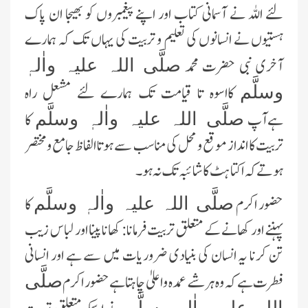
لئے اللہ نے آسمانی کتاب اور اپنے پیغمبروں کو بھیجا ان پاک
ہستیوں نے انسانوں کی تعلیم و تربیت کی یہاں تک کہ ہمارے
آخری نبی حضرت محمد
صلَّی اللہ علیہ واٰلہٖ
کااسوہ تا قیامت تک ہمارے لئے مشعل راہ
وسلَّم
ہےآپ
کا
صلَّی اللہ علیہ واٰلہٖ وسلَّم
تربیت کا انداز موقع و محل کی مناسب سے ہوتا الفاظ جامع و مختصر
ہوتےکہ اکتاہٹ کا شائبہ تک نہ ہو۔
حضور اکرم
کا
صلَّی اللہ علیہ واٰلہٖ وسلَّم
پہننے اور کھانے کے متعلق تربیت فرمانا: کھانا پینا اور لباس زیب
تن کرنا یہ انسان کی بنیادی ضروریات میں سے ہے اور انسانی
فطرت ہے کہ وہ ہر شے عمدہ و اعلیٰ چاہتا ہےحضور اکرم
صلَّی
اللہ علیہ واٰلہٖ وسلَّم