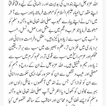
اللہ عزوجل اپنے بندوں کی ہدایت اور رہنمائی کے لیے وقتا فوقتا
اپنے مقدس انبیاء علیہم السلام کو مبعوث فرماتا رہا اور سب سے آخر
میں اس نے اپنے پیارے محبوب صلی اللہ تعالی علیہ وآلہ و سلم کو
مبعوث فرمایا جو عرب و عجم میں بے مثل اور اصل و نسل ، حسب
و نسب میں سب سے زیادہ پاکیزہ ہیں ، عقل و فراست و دانائی اور
بردباری میں فزوں تر، علم و بصیرت میں سب سے برتر ، یقین
محکم اور عزم راسخ میں سب سے قوی تر ، رحم و کرم میں سب سے
زیادہ رحیم و شفیق ہیں۔ اللہ عزوجل نے ان کے روح و جسم کو
مصفی اور عیب و نقص سے ان کو منزہ رکھا، ایسی حکمت و دانائی
سے ان کو نوازا کہ جس نے اندھی آنکھوں ، غافل دلوں اور
بہرے کانوں کو کھول دیا الغرض آپ صلی اللہ تعالی علیہ وآلہ
وسلم کو ایسے فضائل و محاسن اورمناقب کے ساتھ مخصوص کیا