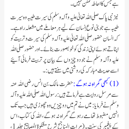
ہے جس کا احاطہ ممکن نہیں۔
نیز نبی پاک صلی اللہ تعالیٰ علیہ وآلہ وسلم کی سیرت طیبہ وہ سیرت
طیبہ ہے جو بنی نوع اِنسان کے لیے ہر معاملے میں مشعلہ راہ ہے۔
کہ انسان حضور صلی اللہ تعالیٰ علیہ وآلہ وسلم کی سیرت و تربیت کو
اپناتے ہوئے اپنی زندگی کو خوبصورت بنائے ۔اور حضور صلی اللہ
علیہ وآلہ وسلم نے جو دو چیزوں کے بیان پر تربیت فرمائی آئیے
اسے حدیث مبارکہ کی روشنی میں سنتے ہیں:۔
(1) کبھی گمراہ نہ ہوگے :
حضرت مالک بن انس رضی اللہ عنہ
سے مرسل روایت ہے فرماتے ہیں :رسول اللہ صلی اللہ علیہ وآلہ
وسلم نے فرمایا : میں نے تم میں دو چیزیں وہ چھوڑی ہیں جب تک
انہیں مضبوط تھامے رہو گے گمراہ نہ ہو گے، اللہ کی کتاب، اس
کے پیغمبر کی سنت۔(مرات المناجیح شرح مشکوۃ المصابیح جلد 1،