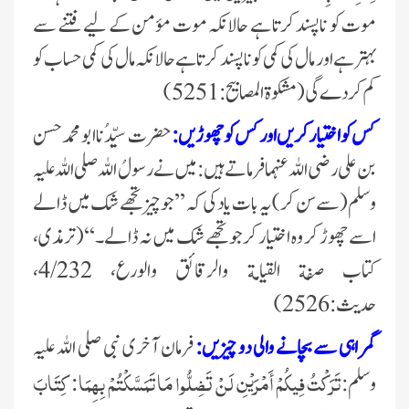
موت کو ناپسند کرتا ہے حالانکہ موت مؤمن کے لیے فتنے سے
بہتر ہے اور مال کی کمی کو ناپسند کرتا ہے حالانکہ مال کی کمی حساب کو
کم کردے گی(مشکوۃ المصابیح:5251)
کس کو اختیار کریں اور کس کو چھوڑیں:
حضرت سیِّدُنا ابو محمد حسن
بن علی رضی اللہ عنہمافرماتے ہیں: میں نےرسولُ اللہ
صلی اللہ علیہ
وسلم
(سے سن کر)یہ بات یاد کی کہ ’’جو چیز تجھے شک میں ڈالے
اسے چھوڑ کر وہ اختیار کر جو تجھے شک میں نہ ڈالے۔‘‘(ترمذی،
كتاب صفة القیامة والرقائق والورع، 4/232،
حدیث:2526)
گمراہی سے بچانے والی دو چیزیں:
فرمان آخری نبی
صلی اللہ علیہ
تَرَكْتُ فِيكُمْ أَمْرَيْنِ لَنْ تَضِلُّوا مَا تَمَسَّكْتُمْ بِهِمَا: كِتَابَ
وسلم
: