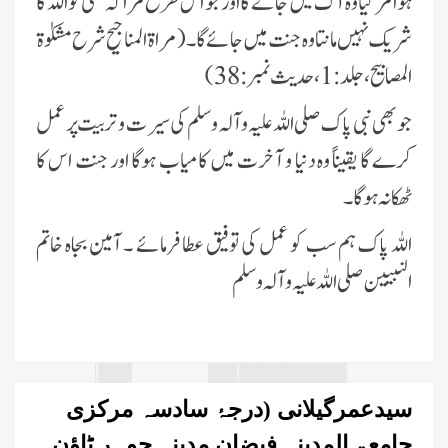
ہوا مرگیا وہ آگ میں جائے گا اور جو اس طرح مرا کہ کسی کو اللہ کا
شریک نہیں مانتا وہ جنت میں جائے گا ۔( مراۃ المناجیح شرح مشکوٰۃ
المصابیح ،جلد :1،حدیث نمبر :38)
جو بھی نبی پاک صلی اللہ علیہ وآلہ وسلم کی سیرت و تربیت پر عمل
کرے گا یقیناً وہ دنیا و آخرت میں کامیاب ہوگا اور جنت اس کا
ٹھکانہ ہوگا ۔
اللہ پاک ہم سب کو عمل کی توفیق عطا فرمائے ۔ آمین بجاہ خاتم
النبیین صلی اللہ علیہ وآلہ وسلم
سیدعمرگیلانی (درجۂ سادسہ مرکزی
جامعۃ المدینہ فیضان مدینہ جوہر ٹاؤن