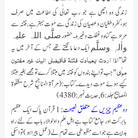
زندگی وہ اچھی ہے جو رب تعالٰی کی اطاعت میں صرف
ہو،کفروطغیان و عصیان کی زندگی سے موت بہتر ہے.فتنہ سے
مراد ہے گناہ و غفلت وغیرہ۔حضور
صلَّی اللہ علیہ
ایک دعا مانگتے تھے جس کے آخر میں یہ
واٰلہٖ وسلَّم
اذا اردت بعبادك فتنۃ فاقبضنی الیك غیر مفتون
تھا"
مول
ٰی" جب تو اپنے بندوں کو فتنہ میں مبتلا کرے تو مجھے بغیر مبتلا
کیے ہوئے موت دیدے۔کتاب:(مرآۃ المناجیح شرح مشکوٰۃ
المصابیح جلد:6 ,حدیث نمبر:4380)
دوعظیم چیزیں کے متعلق نصیحت:
1 قرآن پاک ایک عظیم
بابرکت اور جامع کتاب ہے اہل علم و اولوالارباب کے لئے راہ
ہدایت ہے جو اسے مظبوطی سے تھام لے (عمل پیرا ہو ) تو اسکی