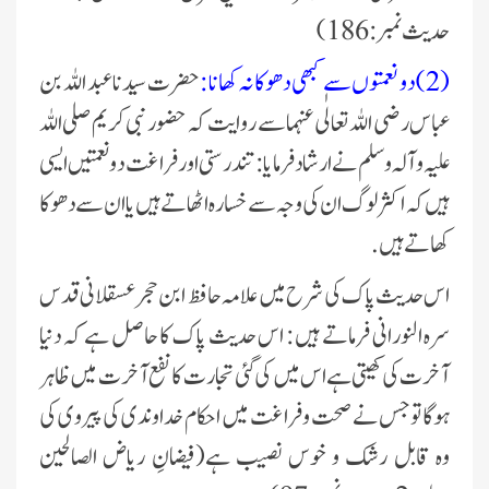
حدیث نمبر : 186)
(2) دو نعمتوں سے کبھی دھوکا نہ کھانا :
حضرت سیدنا عبد اللہ بن
عباس رضی اللہ تعالٰی عنہما سے روایت کہ حضور نبی کریم صلی اللہ
علیہ وآلہ وسلم نے ارشاد فرمایا: تندرستی اور فراغت دو نعمتیں ایسی
ہیں کہ اکثر لوگ ان کی وجہ سے خسارہ اٹھاتے ہیں یا ان سے دھوکا
کھاتے ہیں.
اس حدیث پاک کی شرح میں علامہ حافظ ابن حجر عسقلانی قدس
سرہ النورانی فرماتے ہیں : اس حدیث پاک کا حاصل ہے کہ دنیا
آخرت کی کھیتی ہےاس میں کی گئی تجارت کا نفع آخرت میں ظاہر
ہوگا تو جس نے صحت و فراغت میں احکام خداوندی کی پیروی کی
وہ قابل رشک و خوس نصیب ہے(فیضانِ ریاض الصالحین