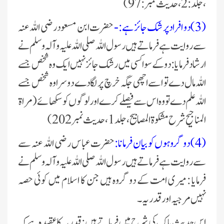
،جلد:2،حدیث نمبر:97)
(3) دو افراد پر شک جائز ہے :-
حضرت ابن مسعود رضی اللہ عنہ
سے روایت ہے فرماتے ہیں رسول اللہ صلی اللہ علیہ وآلہ وسلم نے
ارشاد فرمایا: دو کے سوا کسی میں رشک جائز نہیں ایک وہ شخص جسے
اللہ مال دے تو اسے اچھی جگہ خرچ پر لگا دے دوسرا وہ شخص جسے
اللہ علم دے تو وہ اس سے فیصلے کرے اور لوگوں کو سکھائے(مراۃ
المناجیح شرح مشکوۃ المصابیح ، جلد 1 ، حدیث نمبر 202)
(4) دو گروہوں کو بیان فرمانا:
حضرت عباس رضی اللہ عنہ سے
سے روایت ہے فرماتے ہیں رسول اللہ صلی اللہ علیہ وآلہ وسلم نے
فرمایا : میری امت کے دو گروہ ہیں جن کا اسلام میں کوئی حصہ
نہیں مرجیہ اور قدریہ۔
اس حدیثِ پاک کی شرح میں فرماتے ہیں:قدریہ کا عقیدہ ہے کہ