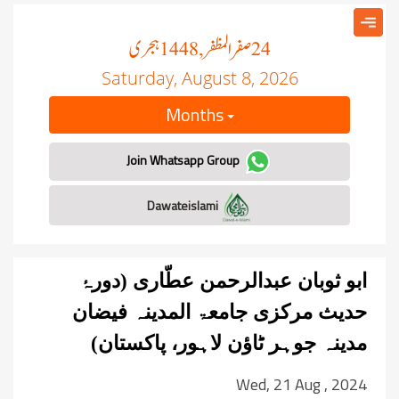
صفر المظفر
ہجری
, 1448
24
Saturday, August 8, 2026
Months
Join Whatsapp Group
Dawateislami
ابو ثوبان عبدالرحمن عطّاری (دورۂ
حدیث مرکزی جامعۃ المدینہ فیضان
مدینہ جوہر ٹاؤن لاہور، پاکستان)
Wed, 21 Aug , 2024