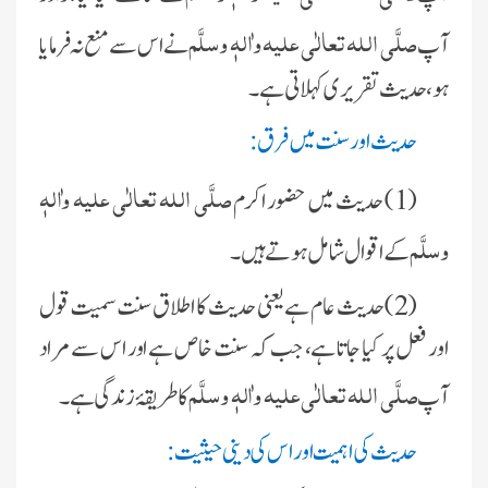
صلَّی اللہ تعالٰی علیہ واٰلہٖ وسلَّم
آپ
نے اس سے منع نہ فرمایا
ہو، حدیث تقریری کہلاتی ہے۔
حدیث اور سنت میں فرق:
صلَّی اللہ تعالٰی علیہ واٰلہٖ
(1) حدیث میں حضور اکرم
وسلَّم
کے اقوال شامل ہوتے ہیں۔
(2)حدیث عام ہے یعنی حدیث کا اطلاق سنت سمیت قول
اور فعل پر کیا جاتا ہے، جب کہ سنت خاص ہے اور اس سے مراد
صلَّی اللہ تعالٰی علیہ واٰلہٖ وسلَّم
آپ
کا طریقۂ زندگی ہے ۔
حدیث کی اہمیت اور اس کی دینی حیثیت
: