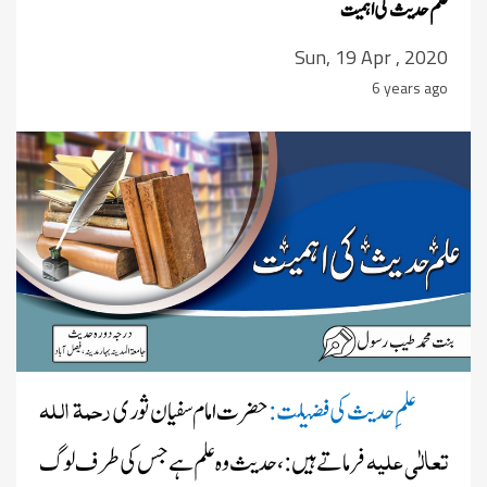
علم حدیث کی اہمیت
Sun, 19 Apr , 2020
6 years ago
رحمۃ اللہ
علمِ حديث کی فضیلت:
حضرت امام سفیان ثوری
تعالٰی علیہ
فرماتے ہیں: ، حدیث وہ علم ہے جس کی طرف لوگ