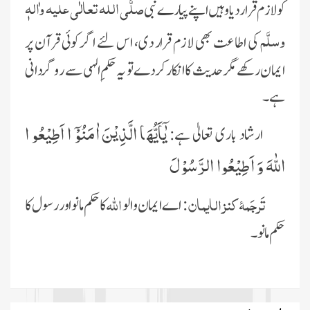
صلَّی اللہ تعالٰی علیہ واٰلہٖ
کو لازم قرار دیا وہیں اپنے پیارے نبی
وسلَّم
کی اطاعت بھی لازم قرار دی، اس لئے اگر کوئی قرآن پر
ایمان رکھے مگر حدیث کا انکار کردے تو یہ حکمِ الہی سے روگردانی
ہے۔
یٰۤاَیُّهَا الَّذِیْنَ اٰمَنُوْۤا اَطِیْعُوا
ارشاد باری تعالیٰ ہے:
اللّٰهَ وَ اَطِیْعُوا الرَّسُوْلَ
تَرجَمۂ کنز الایمان:
اللہ
اے ایمان والو
کا حکم مانو اور رسول کا
حکم مانو۔