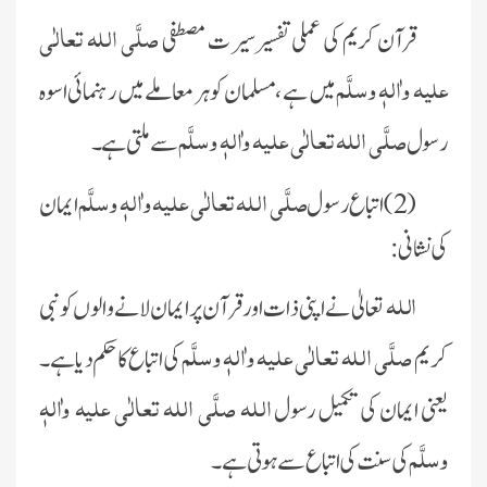
صلَّی اللہ تعالٰی
قرآن کریم کی عملی تفسیر سیرت مصطفی
علیہ واٰلہٖ وسلَّم
میں ہے ،مسلمان کو ہر معاملے میں رہنمائی اسوہ
صلَّی اللہ تعالٰی علیہ واٰلہٖ وسلَّم
رسول
سے ملتی ہے ۔
صلَّی اللہ تعالٰی علیہ واٰلہٖ وسلَّم
(2)اتباع رسول
ایمان
کی نشانی :
اللہ
تعالیٰ نے اپنی ذات اور قرآن پر ایمان لانے والوں کو نبی
صلَّی اللہ تعالٰی علیہ واٰلہٖ وسلَّم
کریم
کی اتباع کا حکم دیا ہے۔
اللہ صلَّی اللہ تعالٰی علیہ واٰلہٖ
یعنی ایمان کی تکمیل رسول
وسلَّم
کی سنت کی اتباع سے ہوتی ہے۔