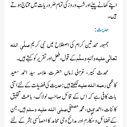
اپنے کھانے پینے اور شب و روز کی تمام ضروریات میں محتاج ہوتے
ہیں۔
حدیث
:
صلَّی اللہ
جمہور محدثین کرام کی اصطلاح میں نبی کریم
تعالٰی علیہ واٰلہٖ وسلَّم
کے قول ،فعل اور تقریر کو کہتے ہیں۔
محدث کبیر، غزالی زماں حضرت علامہ سید احمد سعید
رحمہ اللہ علیہ
کاظمی
لکھتے ہیں:حدیث کی فضیلت کے لئے اتنی
بات کافی ہے کہ اس کے قائل صاحب لولاک، باعث تخلیق
صلی اللہ علیہ وسلم
کائنات ، احمد مجتبی، محمد مصطفی
ہیں، جن
کےفضائل و مکارم اور مدائح وحی محامد کا احصاکسی بشر کے لئے