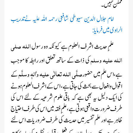
ممکن نہیں۔
امام جلال الدین سیوطی شافعی رحمہ اللہ علیہ نےتدریب
الراوی میں فرمایا:
اللہ صلی
علمِ حدیث اشرف العلوم ہے کیونکہ وہ رسول
اللہ علیہ وسلم
کی ذات کے ساتھ تعلق اور رابطہ کا موجب
صلَّی اللہ تعالٰی علیہ واٰلہٖ وسلَّم
ہے،اس علم میں حضور
کے
اقوال و افعال سے بحث کی جاتی ہے، اس کے اشرف العلوم ہونے
کی ایک دلیل یہ بھی ہے کہ باقی علوم شرعیہ کے لئے اس کی
طرف ضرورت واقعی ہوتی ہے، علمِ فقہ میں اس کی طرف احتیاج
ظاہر ہے اور علم تفسیر میں حدیث کی طرف ضروریات اس لئے
اللہ