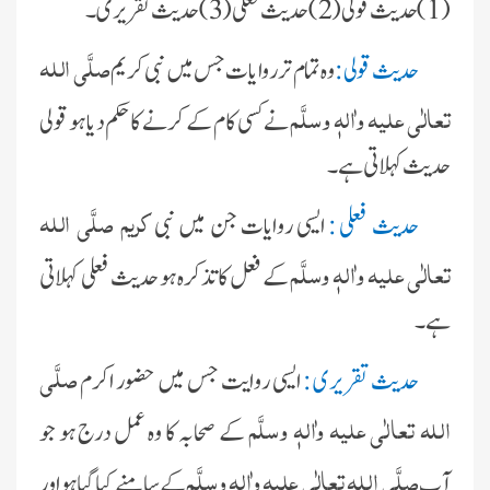
(1) حدیث قولی(2) حدیث فعلی(3) حدیث تقریری ۔
صلَّی اللہ
حدیث قولی :
وہ تمام تر روایات جس میں نبی کریم
تعالٰی علیہ واٰلہٖ وسلَّم
نے کسی کام کے کرنے کا حکم دیا ہو قولی
حدیث کہلاتی ہے۔
کریم صلَّی اللہ
حدیث فعلی :
ایسی روایات جن میں نبی
تعالٰی علیہ واٰلہٖ وسلَّم
کے فعل کا تذکرہ ہو حدیث فعلی کہلاتی
ہے۔
صلَّی
حدیث تقریری
:
ایسی روایت جس میں حضور اکرم
اللہ تعالٰی علیہ واٰلہٖ وسلَّم
کے صحابہ کا وہ عمل درج ہو جو
صلَّی اللہ تعالٰی علیہ واٰلہٖ وسلَّم
آپ
کے سامنے کیا گیا ہو اور