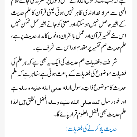
ہے کہ جب تک رسول
کےفعل و قول پر نظر نہ کی جائے کلام
الہی سے مراد خداوندی ظاہر نہیں ہوتی یعنی قرآن کا علم حدیث
کے بغیر حاصل نہیں ہوسکتا، اور معنی کو جانے بغیر عمل ممکن نہیں
اس لئے تفسیر قرآن اور عمل باالقراٰن دونوں
کا مدار حدیث پر ہے،
علم حدیث علم تفسیر پر مقدم اور اس سے اشرف ہے۔
شرافت و فضیلت علم حدیث کی ایک یہ بھی ہے کہ ہر علم کی
فضیلت موضوع کی فضیلت کے باعث ہوتی ہے، ظاہر ہے کہ علم
اللہ صلی اللہ علیہ وسلم
حدیث کا موضوع ذاتِ رسول
ہے
اللہ صلی اللہ علیہ وسلم
اور خود رسول
افضل الخلق ہیں لہذا
علم حدیث بھی افضل
العلوم قرار پائے گا۔
حدیث یاد کرنے کی فضیلت: