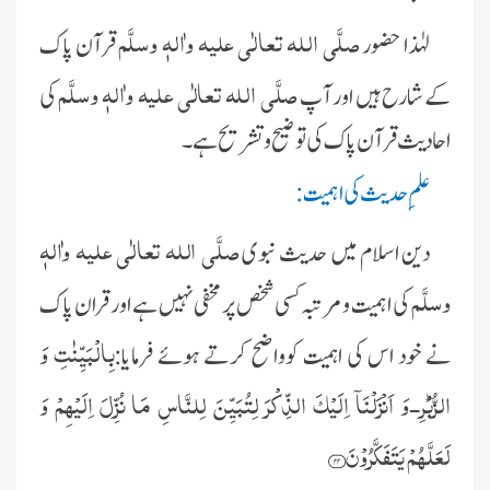
صلَّی اللہ تعالٰی علیہ واٰلہٖ وسلَّم
لہٰذا حضور
قرآن پاک
صلَّی اللہ تعالٰی علیہ واٰلہٖ وسلَّم
کے شارح ہیں اور آپ
کی
احادیث قرآن پاک کی توضیح و تشریح ہے۔
علمِ حدیث کی اہمیت :
صلَّی اللہ تعالٰی علیہ واٰلہٖ
دین اسلام میں حدیث نبوی
وسلَّم
کی اہمیت و مرتبہ کسی شخص پر مخفی نہیں ہے اور قران پاک
بِالْبَیِّنٰتِ وَ
نے خود اس کی اہمیت کوواضح کرتے ہوئے فرمایا:
الزُّبُرِؕ-وَ اَنْزَلْنَاۤ اِلَیْكَ الذِّكْرَ لِتُبَیِّنَ لِلنَّاسِ مَا نُزِّلَ اِلَیْهِمْ وَ
لَعَلَّهُمْ یَتَفَكَّرُوْنَ(۴۴)