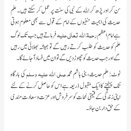
اللہ
سن کر اور پڑھ کر
کے نبی کی سنت پر عمل کر سکتے ہیں ۔ علم
حدیث کی اہمیت حنفیوں کے امام کے قول سے بھی معلوم ہوتی
رحمۃ اللہ تعالی علیہ
ہے امام اعظم
فرماتے ہیں جب تک لوگ
علم کو حدیث کو طلب کرتے رہیں گے تو ہمیشہ بھلائی میں رہیں
گے اور جب حدیث کو چھوڑ دیں گے تو ان میں فساد آجائے گا ۔
صلی اللہ علیہ وسلم
نوٹ: علم حدیث، بنی ہاشم محمد
کی بارگاہ
تک پہنچنے کا ایک مقبول ذریعہ ہے اس کو حاصل کرنے کے لئے
اپنی زندگی کے قیمتی لمحات کو سرفروش اور عزت و سعادت مندی
کے حق دار بن جاؤ ۔