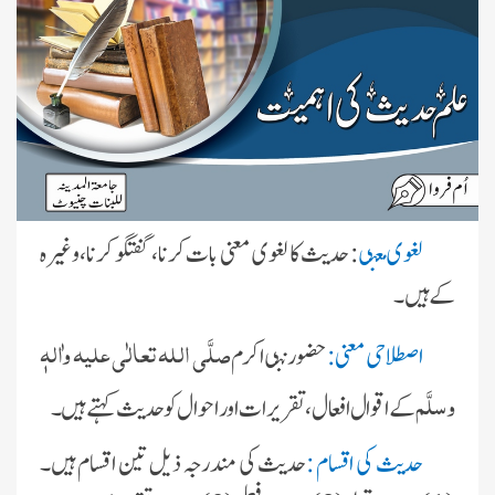
لغوی معن
ی
:
حديث کا لغوی معنی بات کرنا، گفتگو کرنا، وغیرہ
کے ہیں۔
صلَّی اللہ تعالٰی علیہ واٰلہٖ
اصطلاحی معنی
:
حضور نب
ی اکرم
وسلَّم
کے اقوال افعال ، تقریرات اور احوال کو حدیث کہتے ہیں۔
حدیث کی اقسام :
حدیث کی مندرجہ ذیل تین اقسام ہیں۔