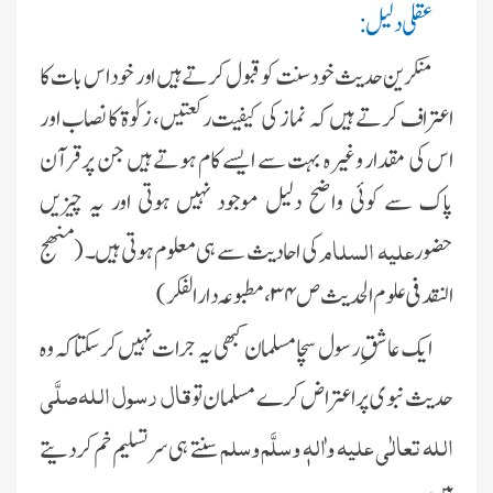
عقلی دلیل
:
منکرین حدیث خود سنت کو قبول کرتے ہیں اور خود اس بات کا
اعتراف کرتے ہیں کہ نماز کی کیفیت رکعتیں، زکوٰة کا نصاب اور
اس کی مقدار وغیرہ بہت سے ایسے کام ہوتے ہیں جن پر قرآن
پاک سے کوئی واضح دلیل موجود نہیں ہوتی اور یہ چیزیں
علیہ السلام
حضور
کی احادیث سے ہی معلوم ہوتی ہیں۔ (
منھج
النقد فی علوم الحدیث
ص ۳۴، مطبوعہ دارالفکر)
ایک عاشقِ رسول سچا مسلمان کبھی یہ جرات نہیں کرسکتا کہ وہ
قال رسول اللہ
صلَّی
حدیث نبوی پر اعتراض کرے مسلمان تو
اللہ تعالٰی علیہ واٰلہٖ وسلَّم
وسلم
سنتے ہی سر تسلیم خم کردیتے