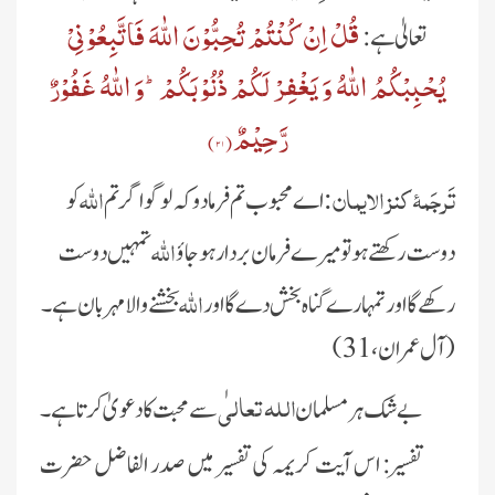
قُلْ اِنْ كُنْتُمْ تُحِبُّوْنَ اللّٰهَ فَاتَّبِعُوْنِیْ
تعالیٰ ہے:
یُحْبِبْكُمُ اللّٰهُ
وَ یَغْفِرْ لَكُمْ ذُنُوْبَكُمْؕ-وَ اللّٰهُ غَفُوْرٌ
رَّحِیْمٌ(
۳۱
)
تَرجَمۂ کنز الایمان:
اللہ
اے محبوب تم فرمادو کہ لوگو اگر تم
کو
اللہ
دوست رکھتے ہو تو میرے فرمان بردار ہوجاؤ
تمہیں دوست
اللہ
رکھے گا
اور تمہارے گناہ بخش دے گا اور
بخشنے والا مہربان ہے۔
( آل عمران ،31)
اللہ تعالی
بے شک ہر مسلمان
ٰ سے محبت کا دعویٰ کرتا ہے ۔
تفسیر
:
اس آیت کریمہ کی تفسیر میں صدر الفاضل حضرت