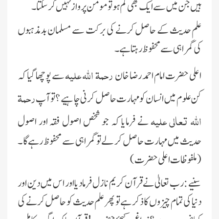
ہیں جن میں سے ایک بھی کم ہو تو مومن پرواز نہیں کر سکتا ۔
علم حدیث کے حاصل کرنے کی برکت سے مسلمان بدمذہبوں
کی گمراہی سے محفوظ رہتا ہے ۔
رحمۃ اللہ علیہ
اعلی حضرت امام احمد رضا خان
سے پوچھا گیا کہ
رحمۃ
کن علوم میں انسان کو مہارت حاصل کرنی چاہیے ؟ تو آپ
اللہ تعالی علیہ
نے فرمایا کہ جو شخص اصول فقہ اور اصول
حدیث میں مہارت حاصل کر لے تو گمراہی سے محفوظ رہے گا ۔
(ملفوظات اعلی حضرت)
سنیے : رب تعالیٰ نے قرآن کریم نازل فرمادیا اور اس میں دین اور
دنیا کی تمام چیزوں کا ذکر ہے تو پھر علم حدیث کو حاصل کرنے کی