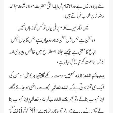
لئے ہر دور میں بے حد اہتمام فرمایا۔ اعلیٰ حضرت مولانا شاہ امام احمد
رضا خان خوب فرماتے ہیں:
میں نثار تیرے کلام پر ملی یوں تو کس کو زباں نہیں
وہ سخن ہے جس میں سخن نہ ہو وہ بیان ہے جس کا بیاں نہیں
اتباع کا معنی ہے پیچھے چلنا، اصطلا ح میں خالص پیروی اور
کامل اطاعت کو اتباع کہا جاتا ہے،
یحببکم اللہ
اللہ
:
تمہیں دوست رکھے گا یقینا ہر کامل مومن کی
اللہ تعالٰی
ایک ہی تمنا ہوتی ہے کہ
مجھ سے راضی ہوجائے مجھے
اللہ تبارک و تعالیٰ
اپنا محبوب بنالے، تو پھر جسے
اپنا محبوب بنا
اَلَاۤ اِنَّ اَوْلِیَآءَ
لے تو اس کے بارے میں قرآن مجید فرماتا ہے: