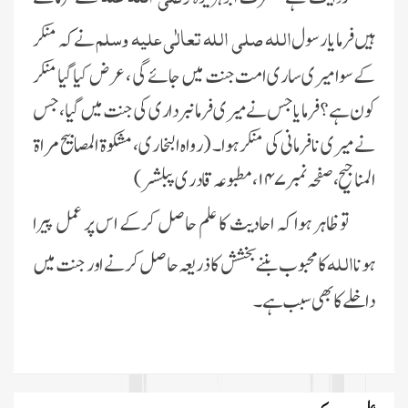
اللہ صلی اللہ تعالٰی علیہ وسلم
ہیں فرمایا رسول
نے کہ منکر
کے سوا میری ساری امت جنت میں جائے گی ، عرض کیا گیا منکر
کون ہے؟ فرمایا جس نے میری فرمانبرداری کی جنت میں گیا، جس
نے میری نافرمانی کی منکر ہوا۔ (رواہ البخاری، مشکوة المصابیح مراة
المناجیح، صفحہ نمبر ۱۴۷، مطبوعہ قادری پبلشر)
تو ظاہر ہوا کہ احادیث کا علم حاصل کرکے اس پر عمل پیرا
اللہ
ہونا
کا محبوب بننے بخشش کا ذریعہ حاصل کرنے اور جنت میں
داخلے کا بھی سبب ہے۔