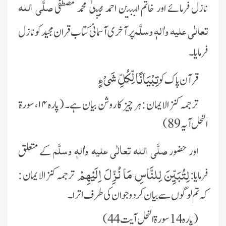
صلَّی اللہ
نازل فرمائے اور خاتم النبین احمد مجتبیٰ محمد مصطفی
تعالٰی علیہ واٰلہٖ وسلَّم
پر آخری آسمانی کتاب قران مجید کو نازل
فرمایا۔
تِبْیَانًا لِّكُلِّ شَیْءٍ
قرآن پاک کو
ترجمہ کنز الایمان :
ہر چیز کا روشن بیان ہے
۔ (پارہ ۱۴، سورة
النحل آیہ 89)
صلَّی اللہ تعالٰی علیہ واٰلہٖ وسلَّم
اور حضور
کے متعلق
لِتُبَیِّنَ لِلنَّاسِ مَا نُزِّلَ اِلَیْهِمْ
فرمایا:
ترجمہ کنز الایمان :
کہ تم لوگوں سے بیان کردو جو ان کی طرف اترا۔
(پارہ 14 سورة النحل آیت 44)