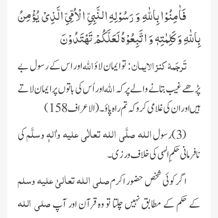
فَاٰمِنُوْا بِاللّٰهِ وَ رَسُوْلِهِ النَّبِیِّ الْاُمِّیِّ الَّذِیْ یُؤْمِنُ
بِاللّٰهِ وَ كَلِمٰتِهٖ وَ اتَّبِعُوْهُ لَعَلَّكُمْ تَهْتَدُوْنَ
تَرجَمۂ کنز الایمان:
اللہ
تو ایمان لاؤ
اور اس کے رسول بے
اللہ
پڑھے غیب بتانے والے پر کہ
اور اُس کی باتوں پر ایمان لاتے
ہیں اور ان کی غلامی کرو کہ تم راہ پاؤ ۔(الاعراف 158)
اللہ صلَّی اللہ تعالٰی علیہ واٰلہٖ وسلَّم
(3)رسول
کی
نافرمانی حکمِ الہی کی خلاف ورزی۔
صلی اللہ تعالیٰ علیہ وسلم
اگر کوئی شخص حضور اکرم
صلی اللہ
کے حکم کے مطابق نہیں چلتا تو وہ قرآن اور آپ