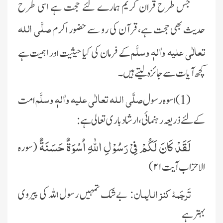
جس طرح قران کریم ہمارے لئے حجت ہے اسی طرح
صلَّی اللہ
حدیث بھی حجت ہے، قرآن کی رو سے حضور اکرم
تعالٰی علیہ واٰلہٖ وسلَّم
کے فرمان کی کیا حیثیت اور اہمیت ہے
کچھ آیات سے جائزہ لیتے ہیں۔
صلَّی اللہ تعالٰی علیہ واٰلہٖ وسلَّم
(1)اسوہ رسول
امت
کے لئے ذریعہ رہنمائی، ارشاد باری تعالی ہے:
لَقَدْ كَانَ لَكُمْ فِیْ رَسُوْلِ اللّٰهِ اُسْوَةٌ حَسَنَةٌ
( سورہ
الاحزاب آیت ۲۱)
تَرجَمۂ کنز الایمان:
بےشک تمہیں رسول اللہ کی پیروی
بہتر ہے