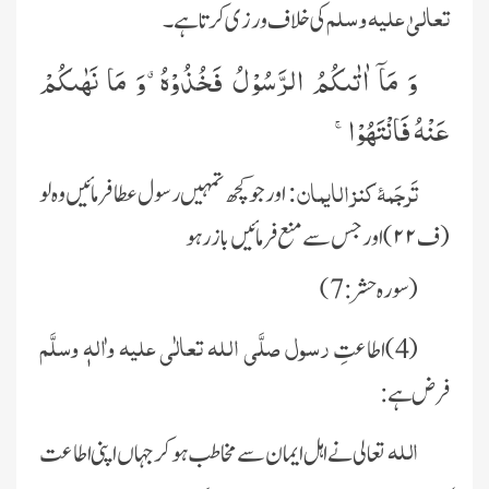
تعالیٰ علیہ وسلم
کی خلاف ورزی کرتا ہے ۔
وَ مَاۤ اٰتٰىكُمُ الرَّسُوْلُ فَخُذُوْهُۗ-وَ مَا نَهٰىكُمْ
عَنْهُ فَانْتَهُوْاۚ-
تَرجَمۂ کنز الایمان:
اور جو کچھ تمہیں رسول عطا فرمائیں وہ لو
(ف
۲۲
) اور جس سے منع فرمائیں باز رہو
(سورہ حشر:7)
رسول صلَّی اللہ تعالٰی علیہ واٰلہٖ وسلَّم
(4)اطاعتِ
فرض ہے
:
الله
تعالی نے اہل ايمان سے مخاطب ہو کر جہاں اپنی اطاعت