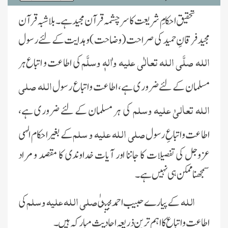
تحقیق احکامِ شریعت کا سرچشمہ قرآن مجید ہے ۔ بلاشبہ قرآن
مجید فرقانِ حمید کی صراحت (وضاحت) وہدایت کے لئے رسول
اللہ صلَّی اللہ تعالٰی علیہ واٰلہٖ وسلَّم
کی اطاعت و اتباع ہر
اللہ صلی
مسلمان کے لئے ضروری ہے، اطاعت و اتباع رسول
اللہ تعالیٰ علیہ وسلم
کی
ہر مسلمان کے لئے ضروری ہے،
صلی اللہ علیہ و سلم
اطاعت و اتباعِ رسول
کے بغیر احکام الہی
عزوجل کی تفصیلات کا جاننا اور آیات خداوندی کا مقصد و مراد
سمجھنا ممکن ہی نہیں ہے۔
اللہ
صلی اللہ علیہ وسلم
کے پیارے حبیب احمد مجتبیٰ
کی
اطاعت و اتباع کا اہم ترین ذریعہ احادیث مبارکہ ہیں۔