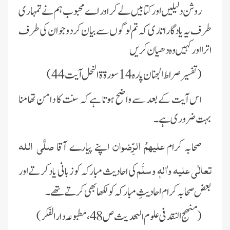
روشن دلیلیں اور کتابیں لے کر اور اے محبوب ہم نے تمہاری
طرف یہ یادگار اتاری کہ تم لوگوں سے بیان کردو جو ان کی طرف
اترا اور کہیں وہ دھیان کریں
(تفسیر صراط الجنان پارہ 14 سورةة النحل آیت 44)
اس آیت کے بعد سے واضح ہوتا ہے کہ سنت کا دامن تھامنا
بہت ضروری ہے۔
علیہمُ الرِّضوان
صلَّی اللہ
صحابہ کرام
اپنے پیارے آقا
تعالٰی علیہ واٰلہٖ وسلَّم
کی احادیث مبارکہ کو زبانی یاد کرتے اور
بعض صحابہ کرام احادیثِ مبارکہ کو لکھا بھی کرتے تھے۔
(منھج النقد فی علوم البحدیث
ص 48 ، مطبوعہ دارالفکر)