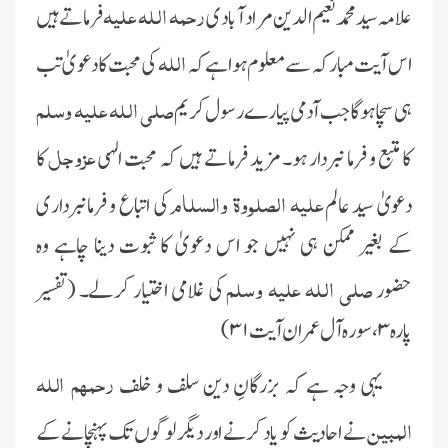
رحمہ اللہ علیہ
علامہ سید محمد نعیم الدین مراد آبادی
فرماتے ہیں
اللہ
اس آیت مبارکہ سے معلوم ہوا ہے کہ
کی محبت کا دعویٰ تب
صلی اللہ علیہ وسلم
ہی سچا ہوگا جب آدمی پیارے رسول کریم
عزوجل
کا متبع و فرما نبردار ہو۔ مزید فرماتے ہیں کہ محبت الہی
کا
علیہ الصلووة والسلام
دعویٰ سید عالم
کی اتباع و فرمانبرداری
کے بغیر ممکن ہی نہیں جو اس دعویٰ کا ثبوت دینا چاہے وہ
صلی اللہ علیہ وسلم
حضور
کی غلامی اختیار کرلے۔ (تفسیر
پارہ ۳، سورہ آل عمران آیت ۳۱)
رحمہم اللہ
یہی وجہ ہے کہ بزرگانِ دین سلف و خلف
المبین
نے احادیث کو یاد کرنے اور دیگر لوگوں تک پہنچانے کے