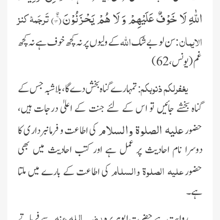
اللّٰهِ لَا خَوْفٌ عَلَیْهِمْ وَ لَا هُمْ یَحْزَنُوْنَۚۖ(
۶۲
)
تَرجَمۂ کنز
الایمان:
اللہ
سن لو بےشک
کے ولیوں پر نہ کچھ خو ف ہے نہ کچھ
غم(یونس،62)
یغفرلکم ذنوبکم
: تمہارے گناہ بخش دے گا، بلاشبہ جس کے
گناہ بخشے جائیں تو اس کے لئے جنت کے اعلیٰ درجات ہیں،
علیہ الصلوة والسلام
حضور
کی اطاعت و فرمانبرداری کا
دوسرا نام احادیث پر عمل ہے اور کتب احادیث میں بھی
علیہ الصلوة والسلام
حضور
کی اطاعت کے بارے میں ملتا
ہے۔
رضی اللہ عنہ
روایت ہے حضرت ابوہریرہ
سے فرماتے