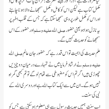
کیا ضرورت ہے ؟ ذرا غور کیجئے حضرت ! قرآن پاک اگرچہ کامل و
مکمل کتاب ہے لیکن اس کو کامل ومکمل سمجھانے والا ہونا چاہئے
اور اس کو مکمل طور پر وہی سمجھا سکتا ہے کہ جس کے قلب اطہر پر
صلی اللہ علیہ وسلم
یہ نازل ہوا ہو یعنی حضور
اور حضور کے اس
سمجھانے کو حدیث کہیں گے ۔
صلی اللہ
علم حدیث کی اہمیت تو اس قدر ہے کہ حضور جان عالم
علیہ وسلم
نے ارشاد فرمایا میں نے تمہارے درمیان دو چیزیں
چھوڑی ہیں اگر تم اس کو مضبوطی سے تھام لو گے تو تم کبھی گمراہ
اللہ
اللہ
نہیں ہو گے ۔ ان میں سے ایک کتاب
ہے اور دوسری
کے
نبی کی سنت ۔
اب سنت ہمیں حدیث رسول سے ہی معلوم ہوسکتی ہے جس کو