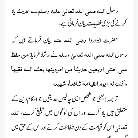
اللہ صلی اللہ تعالیٰ علیہ وسلم
رسول
نے حدیث یاد
کرنے کی بڑی فضیلت بیان فرمائی ہے۔
رضی اللہ عنہ
حضرت ابودردا
بیان فرماتے ہیں کہ
اللہ صلی اللہ تعالیٰ وسلم
من حفظ
رسول
نے ارشاد فرمایا:
علی امتی اربعین حدیثا من امردینھا بعثہ اللہ فقیھا
وکنت لہ ، یوم القیامة شافعاو شہیدا
ترجمہ
:
یعنی
جو شخص
ایسی چالیس حدیثیں جو احکام دین کے
اللہ
متعلق ہیں یاد کرے اور ان کی لوگوں میں تبلیغ کرے،
تعالیٰ
اس کو قیامت کے دن شفاعت کرنے اور اس کے حق میں