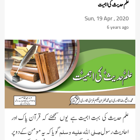
علم حدیث کی اہمیت
Sun, 19 Apr , 2020
6 years ago
علم حدیث کی بہت اہمیت ہے یوں سمجھئے کہ قرآن پاک اور
صلی اللہ علیہ وسلم
احادیث رسول
گویا کہ یہ مومن کے دو پر