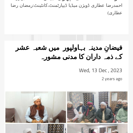
احمدرضا عطاری ڈویژن میڈیا ڈیپارٹمنٹ،کانٹینٹ:رمضان رضا
عطاری)
فیضانِ مدینہ بہاولپور میں شعبہ عشر
کے ذمہ داران کا مدنی مشورہ
Wed, 13 Dec , 2023
2 years ago