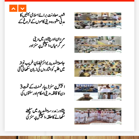
شعبہ معاونت برائے اسلامی بہنیں کا
مدنی مشورہ، دینی کاموں کے فروغ کے
لیے اہداف
مردان اور پشاور میں دینی
سرگرمیاں، اسپیشل پرسنز اور
سرپرستوں سے ملاقات
جامعۃ المدینہ بوائز فیضانِ غریب نواز
میں طلبہ کو اشاروں کی زبان سکھائی گئی
اسپیشل پرسنز ڈیپارٹمنٹ کے تحت 3
دن کا قافلہ، دینی احکام اور سنتوں کی
تربیت
پشاور: مدرسۃ المدینہ میں سیکھنے
سکھانے کا حلقہ، اسپیشل پرسنز کی
معاونت کا ذہن
فیضانِ مدینہ G-11، اسلام آباد میں