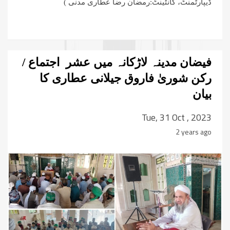
ڈیپارٹمنٹ، کانٹینٹ:رمضان رضا عطاری مدنی )
فیضان مدینہ لاڑکانہ میں عشر اجتماع /
رکن شوریٰ فاروق جیلانی عطاری کا
بیان
Tue, 31 Oct , 2023
2 years ago