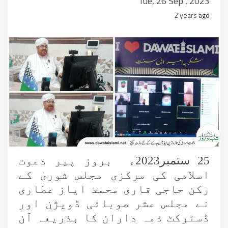
Tue, 26 Sep , 2023
2 years ago
جامعۃ المدینہ بوائز فیضانِ غریب نواز
میں طلبہ کو اشاروں کی زبان سکھائی گئی
25 ستمبر2023ء بروز پیر دعوت
اسپیشل پرسنز ڈیپارٹمنٹ کے تحت 3
اسلامی کی مرکزی مجلس شوریٰ کے
دن کا قافلہ، دینی احکام اور سنتوں کی
تربیت
رکن حاجی قاری محمد ایاز عطاری
نے مجلس عشر صوبائی ڈویژن اور
پشاور: مدرسۃ المدینہ میں سیکھنے
سکھانے کا حلقہ، اسپیشل پرسنز کی
ڈسٹرکٹ ذمہ داران کا بذریعہ آن