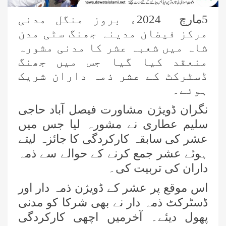
5مارچ 2024ء بروز منگل مدنی
مرکز فیضان مدینہ جھنگ سٹی مدن
شاہ میں شعبہ عشر کا مدنی مشورہ
منعقد کیا گیا جس میں جھنگ
ڈسٹرکٹ کے عشر ذمہ داران شریک
ہوئے۔
نگران ڈویژن مشاورت فیصل آباد حاجی
سلیم عطاری نے مشورہ لیا جس میں
عشر کی سابقہ کارکردگی کا جائزہ لیتے
ہوئے عشر جمع کرنے کے حوالے سے ذمہ
داران کی تربیت کی۔
اس موقع پر عشر کے ڈویژن ذمہ دار اور
ڈسٹرکٹ ذمہ دار نے بھی شرکا کو مدنی
پھول دیئے۔ آخرمیں اچھی کارکردگی