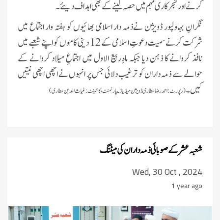
کرنے اور شجرکاری مہم میں حصہ لینے کے بھی اہداف دیئے۔
نگرانِ بہاولپور ڈویژن نےذمہ دار اسلامی بھائیوں کو ہفتہ وار اجتماع میں
شرکت کرنے سمیت دعوتِ اسلامی کے 12 دینی کاموں کو اپنے شعبے میں
نافذ کروانے کا ذہن دیا جبکہ ماہِ ربیع الاول میں اجتماعِ میلاد کروانے کے
حوالے سے ذمہ داران کو ترغیب دلائی جس پر انہوں نے اچھی اچھی نیتیں
کیں۔
(رپورٹ: احمدرضا عطاری ڈویژن میڈیا ڈیپارٹمنٹ، کانٹینٹ:غیاث الدین عطاری)
شعبہ عشر کے صوبائی ذمہ داران کی میٹنگ
Wed, 30 Oct , 2024
1 year ago