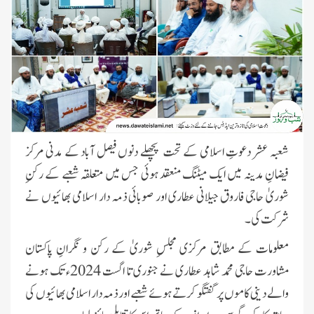
شعبہ عشر دعوتِ اسلامی کے تحت پچھلے دنوں فیصل آباد کے مدنی مرکز
فیضانِ مدینہ میں ایک میٹنگ منعقد ہوئی جس میں متعلقہ شعبے کے رکنِ
شوریٰ حاجی فاروق جیلانی عطاری اور صوبائی ذمہ دار اسلامی بھائیوں نے
شرکت کی۔
معلومات کے مطابق مرکزی مجلسِ شوریٰ کے رکن و نگرانِ پاکستان
مشاورت حاجی محمد شاہد عطاری نے جنوری تا اگست 2024ء تک ہونے
والے دینی کاموں پر گفتگو کرتے ہوئے شعبے اور ذمہ دار اسلامی بھائیوں کی