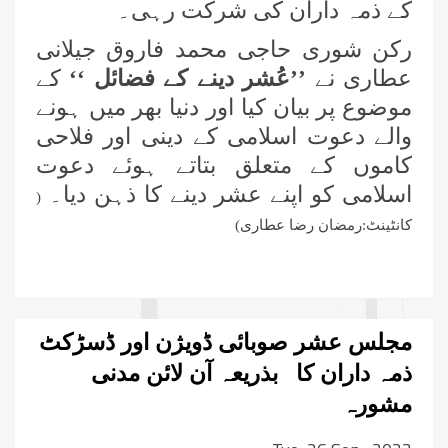
کے ذمہ داران کی شرکت رہی۔
رکن شوری حاجی محمد فاروق جیلانی
عطاری نے
’’عُشر دینے کے فضائل ‘‘
کے
موضوع پر بیان کیا اور دنیا بھر میں ہونے
والے دعوت اسلامی کے دینی اور فلاحی
کاموں کے متعلق بتاتے ہوئے دعوت
اسلامی کو اپنے عشر دینے کا ذہن دیا۔
(
کانٹینٹ:رمضان رضا عطاری)
مجلس عشر صوبائی ڈویژن اور ڈسڑکٹ
ذمہ داران کا بذریعہ آن لائن مدنی
مشورہ