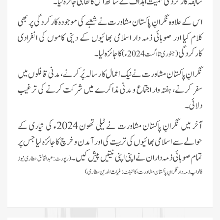
سابقہ کارکردگی سمیت اہداف کے ساتھ اس کا تقابلی جائزہ لیا ۔
اس کے علاوہ نگرانِ پاکستان مشاورت نے شعبے کی موجودہ کارکردگی پر بھی
کلام کیا اور صوبائی ذمہ دار اسلامی بھائیوں کے دینی کاموں کی انفرادی
کارکردگی
کا جائزہ لیا۔
(جنوری تا اگست 2024ء)
نگرانِ پاکستان مشاورت نے نیک اعمال کا رسالہ پُر کرنے، مدنی قافلوں میں
سفر کرنے، ہفتہ وار اجتماع و مدنی مذاکرے میں شرکت کرنے کی ترغیب
دلائی۔
آخر میں نگرانِ پاکستان مشاورت نے ٹیلی تھون 2024ء کی تیاری کے
حوالے سے اسلامی بھائیوں کی تربیت کی اور آمدن و خرچ کا جائزہ لیا جس پر
تمام صوبائی ذمہ داران نے اپنی اپنی نیتیں پیش کیں۔
(رپورٹ:عبدالخالق عطاری نیوز
فالو اپ ذمہ دار نگرانِ پاکستان مشاورت، کانٹینٹ:غیاث الدین عطاری)