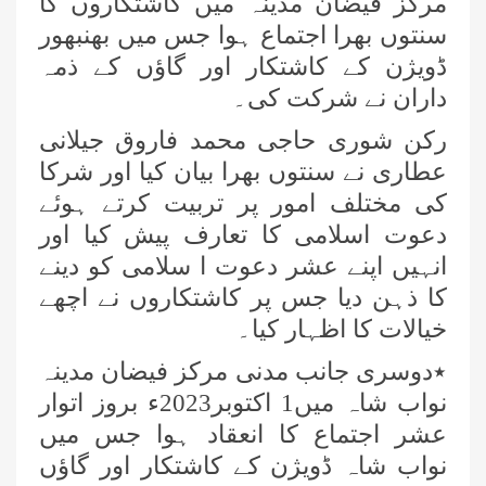
مرکز فیضان مدینہ میں کاشتکاروں کا
سنتوں بھرا اجتماع ہوا جس میں بھنبھور
ڈویژن کے کاشتکار اور گاؤں کے ذمہ
داران نے شرکت کی۔
رکن شوری حاجی محمد فاروق جیلانی
عطاری نے سنتوں بھرا بیان کیا اور شرکا
کی مختلف امور پر تربیت کرتے ہوئے
دعوت اسلامی کا تعارف پیش کیا اور
انہیں اپنے عشر دعوت ا سلامی کو دینے
کا ذہن دیا جس پر کاشتکاروں نے اچھے
خیالات کا اظہار کیا۔
٭دوسری جانب مدنی مرکز فیضان مدینہ
نواب شاہ میں1 اکتوبر2023ء بروز اتوار
عشر اجتماع کا انعقاد ہوا جس میں
نواب شاہ ڈویژن کے کاشتکار اور گاؤں