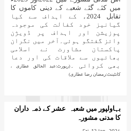
میں کئے گئے شعبے کے دینی کاموں کا
تقابل 2024ء کے اہداف سے کیا
گیانیز خود کفالت کی موجودہ
پوزیشن اور اہداف پر ڈویژن
وائز گفتگو ہوئی۔آخر میں نگران
پاکستان مشاورت نے اسلامی
بھائیوں سے ملاقات کی اور دعا
بھی کروائی ۔
(رپورٹ:عبد الخالق عطاری ،
کانٹینٹ:رمضان رضا عطاری)
بہاولپور میں شعبہ عشر کے ذمہ داران
کا مدنی مشورہ
Fri, 12 Jan , 2024