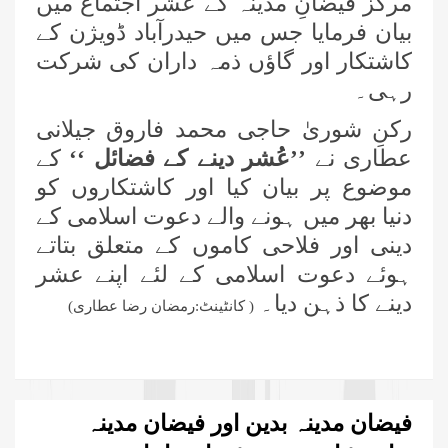
مرکز فیضانِ مدینہ کے عشر اجتماع میں
بیان فرمایا جس میں حیدرآباد ڈویژن کے
کاشتکار اور گاؤں ذمہ داران کی شرکت
رہی۔
رکنِ شوریٰ حاجی محمد فاروق جیلانی
عطاری نے
’’عُشر دینے کے فضائل ‘‘
کے
موضوع پر بیان کیا اور کاشتکاروں کو
دنیا بھر میں ہونے والے دعوت اسلامی کے
دینی اور فلاحی کاموں کے متعلق بتاتے
ہوئے دعوت اسلامی کے لئے اپنے عشر
دینے کا ذہن دیا۔
( کانٹینٹ:رمضان رضا عطاری)
فیضان مدینہ بدین اور فیضان مدینہ