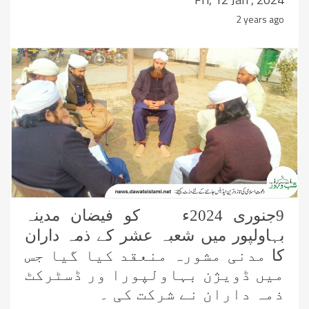
2 years ago
9جنوری 2024ء کو فیضان مدینہ
بہاولپور میں شعبہ عشر کے ذمہ داران
کا
مدنی مشورہ منعقد کیا گیا جس
میں ڈویژن بہاولپورا ور ڈسٹرکٹ
ذمہ داران نے شرکت کی ۔