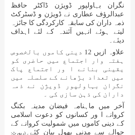
نگران بہاولپور ڈویژن ڈاکٹر حافظ
عبدالرؤف عطاری نے ڈویژن و ڈسٹرکٹ
ذمہ داران کی سابقہ کارکردگی کا جائزہ
لیتے ہوئے انہیں آئندہ کے لئے اہداف
دیئے۔
علاوہ ازیں 12 دینی کاموں بالخصوص
ہفتہ وار اجتماع میں حاضری کو
یقینی بنانے ا ور اجتماع پاک
میں تعداد بڑھانے کے سلسلہ میں
نگران بہاولپور ڈویژن نے ذمہ
داران کی ذہن سازی کی ۔
آخر میں ماہنامہ فیضان مدینہ بکنگ
کروانے ا ور کسانوں کو دعوت اسلامی
کے دینی کاموں میں شمولیت کروانے کے
حوالے سے مدنی پھول بیان کئے۔
(رپورٹ: