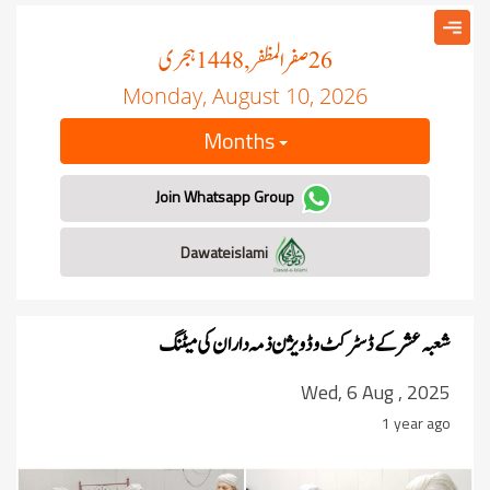
صفر المظفر
ہجری
, 1448
26
Monday, August 10, 2026
Months
Join Whatsapp Group
Dawateislami
شعبہ عشر کے ڈسٹرکٹ و ڈویژن ذمہ داران کی میٹنگ
Wed, 6 Aug , 2025
1 year ago