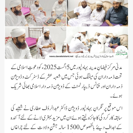
مدنی مرکز فیضانِ مدینہ بہاولپور میں 5 اگست 2025ء کو دعوتِ اسلامی کے
تحت ذمہ داران کی میٹنگ ہوئی جس میں شعبہ عشر کے ڈسٹرکٹ و ڈویژن
ذمہ داران اور فنانس ڈیپارٹمنٹ کے ڈویژن ذمہ دار اسلامی بھائی شریک
ہوئے۔
اس موقع پر نگرانِ بہاولپور ڈویژن ڈاکٹر عبدالرؤف عطاری نے شعبے کی
سابقہ کارکردگی کا جائزہ لیتے ہوئے ان میں مزید بہتری لانے کے لئے آئندہ
کے اہداف دیئے بالخصوص 1500 سالہ جشنِ ولادت کے لئے چراغاں