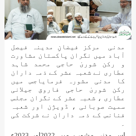
مدنی مرکز فیضانِ مدینہ فیصل
آباد میں نگران پاکستان مشاورت
و رکن شوریٰ حاجی محمد شاہد
عطاری نے شعبہ عشر کے ذمہ داران
کا مدنی مشورہ فرمایاجس میں
رکن شوریٰ حاجی فاروق جیلانی
عطاری ، شعبہ عشر کے نگران مجلس
سمیت صوبائی ، ڈویژن اور شعبہ
فنانس کے ذمہ داران نے شرکت کی
۔
اس مدنی مشورے میں 2022اور 2023ء