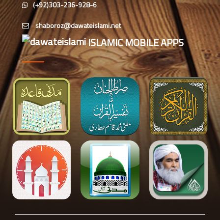
شعبہ معاونت برائے اسلامی بہنیں کا
(+92)303-236-928-6
مدنی مشورہ، دینی کاموں کے فروغ کے
لیے اہداف
ISLAMIC MOBILE APPS