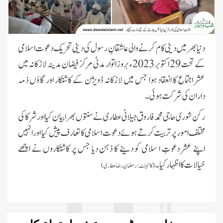
دنیا بھر میں دینی کام کرنے والی عاشقانِ رسول کی دینی تحریک دعوت اسلامی
کے تحت 29 اکتوبر 2023ء بروز اتوار مدنی مرکز فیضان مدینہ لاڑکانہ میں
عشر اجتماع کا انعقاد ہوا جس میں لاڑکانہ ڈویژن کے کاشتکار اور گاؤں ذمہ
داران کی شرکت ہوئی۔
رکن شوری حاجی محمد فاروق جیلانی عطاری نے سنتوں بھرا بیان کیا اور شرکا کی
مختلف امور پر تربیت کرتے ہوئے دعوت اسلامی کا تعارف پیش کیا اور انہیں
اپنے عشر دعوتِ ا سلامی کو دینے کا ذہن دیا جس پر کاشتکاروں نے اچھے
خیالات کا اظہار کیا۔
(کانٹینٹ: رمضان رضا عطاری)