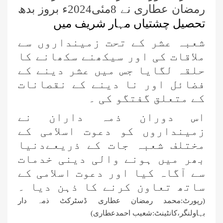
رمضان عطاری نے 8مئی2024ء بروز بدھ
تحصیل چشتیاں مہار شریف میں
شعبہ عشر کے تحت زمینداروں سے
ملاقات
کی اور سیکھنے سکھانے کا
حلقہ لگایا جس میں عشر دینے کے
فضائل اور نا دینے کے نقصانات
کے متعلق گفتگو کی ۔
اس دوران ذمہ داران نے
زمینداروں کو دعوت اسلامی کے
مختلف شعبہ جات کے ذریعےدنیا
بھر میں ہونے والی دینی خدمات
سے آگاہ کیا اور دعوت اسلامی کے
ساتھ تعاون کرنے کا ذہن دیا ۔
(رپورٹ:محمد رمضان عطاری ڈسٹرکٹ ذمہ دار
بہاولنگر،کانٹینٹ:شعیب احمدعطاری)