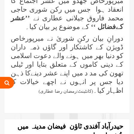
میرپورخاص جھڈو میں عشر اجتماع کا
انعقاد ہوا جس میں رکن شوری حاجی
محمد فاروق جیلانی عطاری نے
’’عشر
کےفضائل ‘‘
کے موضوع پر بیان کیا۔
دورانِ بیان رکنِ شوریٰ نے میرپورخاص
ڈویژن کے کاشتکار اور گاؤں ذمہ داران
کو دنیا بھر میں ہونے والے دعوت اسلامی
کے دینی کاموں کے متعلق بتایا اور ٹیلی
تھون کی مد د میں اپنے عشر دینےکا ذہن
دیا جس پر انہوں نے اچھے خیالات کا
اظہار کیا۔
(کانٹینٹ:رمضان رضا عطاری)
حیدرآباد آفندی ٹاؤن فیضان مدینہ میں