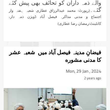
والے ذمہ داران کو تحائف بھی پیش کئے
گئے۔
(رپورٹ: محمد عبدالرزاق عطاری شعبہ ہفتہ وار
اجتماع و مدنی مذاکرہ فیصل آباد ڈویژن ذمہ دار،
کانٹینٹ:رمضان رضا عطاری)
فیضانِ مدینہ فیصل آباد میں شعبہ عشر
کا مدنی مشوره
Mon, 29 Jan , 2024
2 years ago