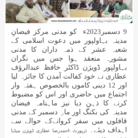
9 دسمبر2023ء کو مدنی مرکز فیضانِ
مدینہ بہاولپور میں دعوت اسلامی کے
شعبہ عشر کے ذمہ داران کا مدنی
مشورہ منعقد ہوا جس میں نگران
بہاولپور ڈویژن ڈاکٹر حافظ عبدالرؤف
عطاری نے خود کفالت آمدن کا جائزہ لیا
اور 12 دینی کاموں بالخصوص ہفتہ وار
اجتماع میں حاضری اور اس کو مضبوط
کرنے کا ذہن دیا نیز ماہنامہ فیضان
مدینہ کی بکنگ اور ماہِ دسمبر کے مدنی
قافلوں میں سفر کروانےکے حوالے سے
اہداف دیئے۔
(رپورٹ :احمدرضا عطاری ڈویژن میڈیا