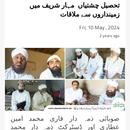
تحصیل چشتیاں مہار شریف میں
زمینداروں سے ملاقات
Fri, 10 May , 2024
2 years ago
صوبائی ذمہ دار قاری محمد امین
عطاری اور ڈسٹرکٹ ذمہ دار محمد