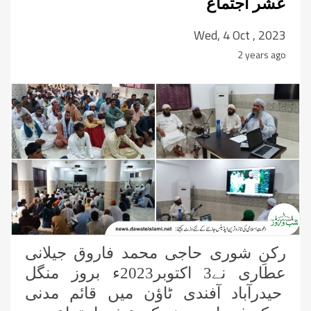
عُشر اجتماع
Wed, 4 Oct , 2023
2 years ago
رکنِ شوری حاجی محمد فاروق جیلانی
عطاری نے3 اکتوبر2023ء بروز منگل
حیدرآباد آفندی ٹاؤن میں قائم مدنی