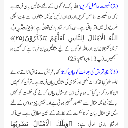
‏(2)نصیحت حاصل کریں:
اللہ پاک لوگوں کے لئے مثالیں بیان فرماتا ہے
تاکہ وہ نصیحت حاصل کریں اور ایمان لائیں کیونکہ ‏مثالوں سے بات اچھی
طرح دل میں اتر جاتی ہے۔ جیسا کہ ارشاد باری تعالیٰ ہے:
﴿وَیَضْرِبُ
اللّٰهُ الْاَمْثَالَ لِلنَّاسِ لَعَلَّهُمْ ‏یَتَذَكَّرُوْنَ(
۲۵)
﴾
ترجَمۂ کنزالایمان: اور اللہ لوگوں کے لیے مثالیں بیان فرماتا ہے کہ کہیں وہ
سمجھیں۔(پ13،ابراھیم:25)‏
‏(3)کفارِ قریش کی جہالت کو بیان کرنا:
کفارِ قریش نے مذاق اڑاتے ہوئے
بطور طنز کہا تھا کہ اللہ مکھی اور مکڑی کی مثالیں بیان ‏فرماتا ہے۔ قراٰن کریم میں
ان کا رد کر دیا گیا کہ وہ جاہل ہیں جو مثال بیان کرنے کی حکمت کو نہیں
جانتے،کیونکہ مثال سے مقصود ‏تفہیم ہوتی ہے اور جیسی چیز ہو اس کے لئے
ویسی ہی مثال بیان کرنا حکمت کے تقاضے کے عین مطابق ہے۔ جیسا کہ
ارشادِ باری تعالیٰ ‏ہے:
﴿وَتِلْكَ الْاَمْثَالُ نَضْرِبُهَا