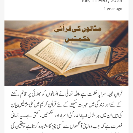
Tue, 11 Feb , 2025
1 year ago
قراٰنِ مجید سراپا حکمت ہے،اللہ تعالیٰ نے انسانوں کو بھلائی پر قائم رکھنے
کےلئے اور زندگی میں عبرت سیکھنے کےلئے قراٰنِ ‏کریم میں کئی مثالیں بیان
کی ہیں ان میں ہر مثال اپنے اندر کئی اسرار اور حکمتیں رکھتی ہے۔یہ انسانی
فطرت ہے کہ جب وہ اپنی ‏آنکھوں سے کسی چیز کا مشاہدہ کرتا ہے تو یقین کی