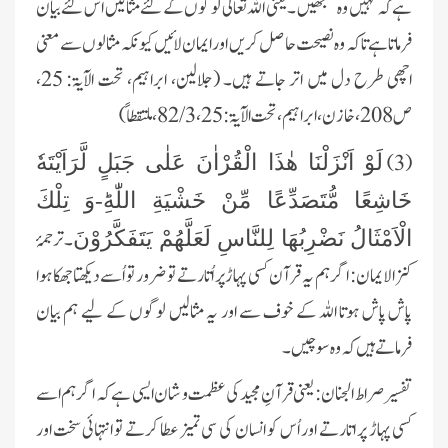
ہے کہ کہیں وہ سمجھیں ۔ یعنی اللہ تعالیٰ لوگوں کے لئے مثالیں اس لئے بیان
فرماتا ہے تاکہ وہ نصیحت حاصل کریں اور ایمان لائیں کیونکہ مثالوں سے معنی
اچھی طرح دل میں اتر جاتے ہیں۔ (جلالین، ابراہیم، تحت الآیۃ:
25
،
ص
208
، خازن، ابراہیم، تحت الآیۃ:
25
،
3 / 82
، ملتقطاً)
(3)
لَوْ اَنْزَلْنَا هٰذَا الْقُرْاٰنَ عَلٰى جَبَلٍ لَّرَاَیْتَهٗ
خَاشِعًا مُّتَصَدِّعًا مِّنْ خَشْیَةِ اللّٰهِؕ-وَ تِلْكَ
۔ ترجمۂ
الْاَمْثَالُ نَضْرِبُهَا لِلنَّاسِ لَعَلَّهُمْ یَتَفَكَّرُوْنَ
کنز الایمان: اگر ہم یہ قرآن کسی پہاڑ پر اُتارتے تو ضرور تو اُسے دیکھتا جھکا ہوا
پاش پاش ہوتا اللہ کے خوف سے اور یہ مثالیں لوگوں کے لیے ہم بیان
فرماتے ہیں کہ وہ سوچیں ۔
تفسیر صراط الجنان: یعنی قرآنِ مجید کی عظمت و شان ایسی ہے کہ اگر ہم اسے
کسی پہاڑ پر اتارتے اور اُس کو انسان کی سی تمیز عطا کرتے تو انتہائی سخت اور