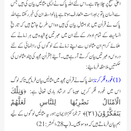
اعلیٰ سطح پر چلا جاتا ہے۔اس لئے اللہ پاک نے ایسی مثالیں بیان کی ہیں جس
سے ‏انسان یا تو براہِ راست متعارف ہوتا ہے یا بالواسطہ ان کی خبر رکھتا ہے اللہ
پاک نے قراٰن میں جو امثال بیان کی ہیں وہ اس طرح جامع ‏ہیں کہ تاریخِ
انسانیت کے تمام ادوار کےلئے ان میں عبرتیں پوشیدہ ہیں ہر زمانے کے
علمائے کرام ان مثالوں سے اپنے زمانےکے ‏لوگوں کی راہنمائی کے لئے
دروس و عبرتیں بیان کرتے آرہے ہیں۔آئیے! قراٰنِ مجید کی چند مثالوں کی
حکمتیں ملاحظہ فرمائیے:‏
‏(1)غورو فکر کرنا:
اللہ پاک نے قراٰنِ مجید میں مثالیں بیان فرمائیں تاکہ لوگ
اس میں غورو فکر کریں جیسا کہ ارشاد باری تعالیٰ ہے:
‏‏﴿وَتِلْكَ
الْاَمْثَالُ نَضْرِبُهَا لِلنَّاسِ لَعَلَّهُمْ
ترجَمۂ کنزالایمان:اور یہ مثالیں لوگوں کے لیے
یَتَفَكَّرُوْنَ(
۲۱)
﴾
ہم بیان فرماتے ہیں کہ ‏وہ سوچیں۔(پ28،الحشر:21)‏