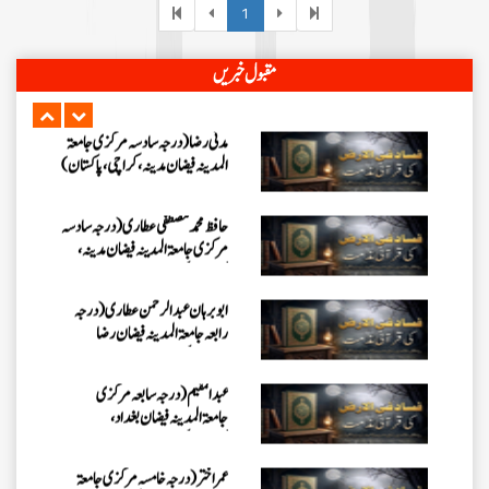
1
عبد الرسول (درجہ خامسہ مرکزی
مقبول خبریں
جامعۃ المدینہ فیضان مدینہ ،کراچی
،پاکستان)
مدنی رضا(درجہ سادسہ مرکز ی جامعۃ
المدینہ فیضان مدینہ ،کراچی،پاکستان)
حافظ محمد مصطفٰی عطاری (درجہ سادسہ
مرکزی جامعۃالمدينہ فیضان مدینہ،
کراچی،پاکستان)
ابو برہان عبدالرحمن عطاری (درجہ
رابعہ جامعۃالمدینہ فیضان رضا
،لاہور،پاکستان)
عبدالمقیم (درجہ سابعہ مرکزی
جامعۃالمدینہ فیضان بغداد،
کراچی،پاکستان)
عمر اختر (درجہ خامسہ مرکزی جامعۃ