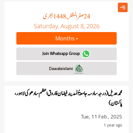
صفر المظفر
ہجری
, 1448
24
Saturday, August 8, 2026
Months
Join Whatsapp Group
Dawateislami
محمد عدیل ( درجہ سادسہ جامعۃُ المدینہ فیضان فاروق اعظم سادھوکی لاہور ،
پاکستان)
Tue, 11 Feb , 2025
1 year ago