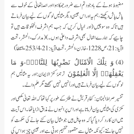
مضبوط ہونے کے باوجود تم اسے ضرورجھکا ہوا اور اللّٰہ تعالیٰ کے خوف سے
پاش پاش دیکھتے ،ہم یہ اور اس جیسی دیگر مثالیں لوگوں کے لیے بیان فرماتے
ہیں تاکہ وہ سوچیں (اور خیال کریں کہ جب ہم اشرف المخلوقات ہیں تو
چاہیے کہ ہمارے اعمال بھی اشرف و اعلیٰ ہوں۔) (مدارک، الحشر، تحت
الآیۃ:
21
، ص
1228
، خازن، الحشر، تحت الآیۃ:
21
،
4 / 253
، ملتقطاً)
(4)
وَ تِلْكَ الْاَمْثَالُ نَضْرِبُهَا لِلنَّاسِۚ-وَ مَا
ترجمۂ کنز الایمان:اور یہ مثالیں ہم
یَعْقِلُهَاۤ اِلَّا الْعٰلِمُوْنَ
لوگوں کے لیے بیان فرماتے ہیں اور اُنہیں نہیں سمجھتے مگر علم والے۔
تفسیر صراط الجنان: کفارِ قریش نے طنز کے طور پر کہا تھا کہ اللہ تعالیٰ مکھی اور
مکڑی کی مثالیں بیان فرماتا ہے اور اس پر انہوں نے مذاق اڑایا تھا ۔ اس آیت
میں ان کا رد کر دیا گیا کہ وہ جاہل ہیں جو مثال بیان کئے جانے کی حکمت کو
نہیں جانتے ،کیونکہ مثال سے مقصود تفہیم ہوتی ہے اور جیسی چیز ہو اس کی