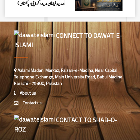
المدینہ فیضان مدینہ ،کراچی،پاکستان)
محمد وقاص (مرکزی جامعۃ المدینہ
فیضان مدینہ،کراچی ،پاکستان)
CONNECT TO DAWAT-E-
ISLAMI
محمد سعد عمران (درجہ عالیہ مرکزی
جامعۃ المدینہ فیضانِ مدینہ ،کراچی
،پاکستان)
احمد رضا ہاشمی (درجہ خامسہ مرکزی
Aalami Madani Markaz, Faizan-e-Madina, Near Capital
جامعۃ المدينہ فيضان عثمان غنى،
Telephone Exchange, Main University Road, Babul Madina
کراچی،پاکستان)
Karachi - 75300, Pakistan
ارشد علی عطاری (درجہ خامسہ
About us
مرکزی جامعۃ المدینہ فیضانِ مدینہ،
Contact us
کراچی،پاکستان)
عبدالرؤف (درجہ سابعہ جامعۃ المدینہ
CONTACT TO SHAB-O-
فیضان بغداد ،کراچی،پاکستان)
ROZ