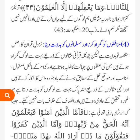
ترجَمۂ
لِلنَّاسِۚ-وَمَا یَعْقِلُهَاۤ اِلَّا الْعٰلِمُوْنَ(
۴۳)
﴾
کنزالایمان: اور یہ مثالیں ہم لوگوں کے لیے بیان ‏فرماتے ہیں اور اُنہیں نہیں
سمجھتے مگر علم والے۔(پ 20،العنکبوت:43)‏
‏(4)منافقوں کو گمراہ کرنا اور مسلمانوں کو ہدایت دینا:
نزولِ قراٰن کا اصل
مقصد تو ہدایت ہے لیکن چونکہ قراٰنی مثالوں کے ‏ذریعے بہت سے لوگ گمراہ
ہوتے ہیں جن کی عقلوں پر جہالت کا غلبہ ہوتا ہے اور کلام کے بالکل معقول،
مناسب اور موقع محل ‏کے مطابق ہونے کے باوجود وہ اس کا انکار کرتے ہیں
اور انہی مثالوں کے ذریعے اللہ پاک بہت سے لوگوں کو ہدایت دیتا ہے جو
غور و ‏تحقیق کے عادی ہوتے ہیں اور انصاف کے خلاف بات نہیں کہتے۔جیسا
کہ ارشادِ باری تعالیٰ ہے:
﴿فَاَمَّا الَّذِیْنَ اٰمَنُوْا فَیَعْلَمُوْنَ
‏اَنَّهُ الْحَقُّ مِنْ رَّبِّهِمْۚ-وَاَمَّا الَّذِیْنَ كَفَرُوْا
فَیَقُوْلُوْنَ مَا ذَاۤ اَرَادَ اللّٰهُ بِهٰذَا مَثَلًاۘ-