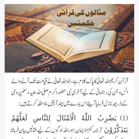
قرآن کریم اللہ تعالیٰ کا پاک کلام ہے، جو اللہ تعالیٰ نے قیامت تک آنے والے
انس وجن کی رہنمائی کے لیے آخری نبی حضور اکرم صلی اللہ علیہ وسلم پر وحی
کے ذریعہ نازل فرمایا آئیے اس بارے میں چند آیتیں ملاحظہ کرتے ہیں:
(1)
یَضْرِبُ اللّٰهُ الْاَمْثَالَ لِلنَّاسِ لَعَلَّهُمْ
ترجمہ کنز الایمان : اور اللہ لوگوں کے لیے مثالیں بیان فرماتا
یَتَذَكَّرُوْنَ