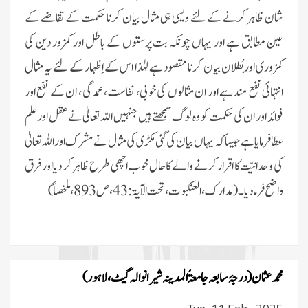
شان ظاہر کرنے کے لئے ویسی ہی مثال بیان کرنا حکمت کے تقاضے کے
عین مطابق ہے اور یہاں چونکہ بت پرستوں کے باطل اور کمزور دین کی
کمزوری اوربُطلان بیان کرنا مقصود ہے لہٰذا اس کے اِظہار کے لئے یہ مثال
انتہائی نفع مندہے اور ان مثالوں کی خوبی، نفاست،عمدگی ، ان کے نفع اور
فوائد اور ان کی حکمت کو وہ لوگ سمجھتے ہیں جنہیں اللہ تعالیٰ نے عقل اور علم
عطافرمایا ہے جیسا کہ یہاں بیان کی گئی مکڑی کی مثال نے مشرک اور اللہ تعالیٰ
کی وحدانیّت کا اقرار کرنے والے کا حال خوب اچھی طرح ظاہر کر دیا اور فرق
واضح فرما دیا ۔(مدارک، العنکبوت، تحت الآیۃ:
43
، ص
893
، ملخصاً)
محمد عثمان (درجۂ سابعہ جامعۃُ المدینہ شیرانوالہ گیٹ، لاہور)‏