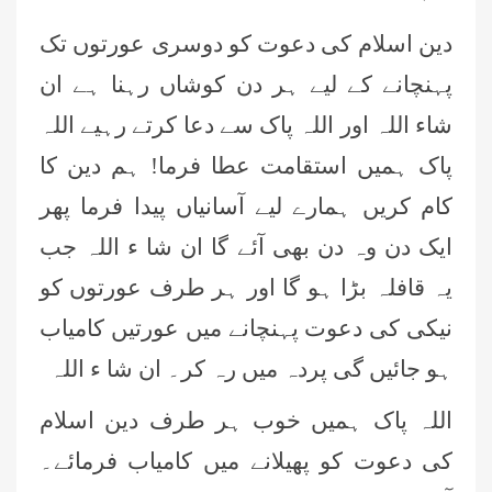
دین اسلام کی دعوت کو دوسری عورتوں تک
پہنچانے کے لیے ہر دن کوشاں رہنا ہے ان
شاء اللہ اور اللہ پاک سے دعا کرتے رہیے اللہ
پاک ہمیں استقامت عطا فرما! ہم دین کا
کام کریں ہمارے لیے آسانیاں پیدا فرما پھر
ایک دن وہ دن بھی آئے گا ان شا ء اللہ جب
یہ قافلہ بڑا ہو گا اور ہر طرف عورتوں کو
نیکی کی دعوت پہنچانے میں عورتیں کامیاب
ہو جائیں گی پردہ میں رہ کر۔ ان شا ء اللہ
اللہ پاک ہمیں خوب ہر طرف دین اسلام
کی دعوت کو پھیلانے میں کامیاب فرمائے۔