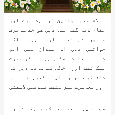
اسلام میں خواتین کو بہت عزت اور
مقام دیا گیا ہے۔ دین کی خدمت صرف
مردوں کی ذمہ داری نہیں بلکہ
خواتین بھی اس میدان میں اہم
کردار ادا کر سکتی ہیں۔ اگر عورت
نیک نیت اور اخلاص کے ساتھ دین کا
کام کرے تو وہ اپنے گھر، خاندان
اور معاشرے میں مثبت تبدیلی لاسکتی
ہے۔
سب سے پہلے خواتین کو چاہیے کہ وہ