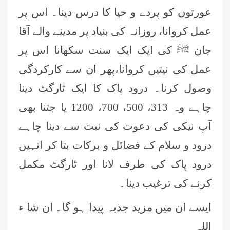
عورتوں کو پردے و حیا کا درس دینا۔ اس پر
عمل کروانا، روزانہ کی بنیاد پر مدینے والے آقا
جان ﷺ کی ایک ایک سنت سکھانا اس پر
عمل کی نیتیں کروانا،پھر ان سے کارکردگی
وصول کرنا۔ درود پاک کا ایک ٹارگٹ دینا
چاہے وہ 313، 500، 700، 1200 یا جتنا بھی
آپ نیکی کی دعوت کی نیت سے دینا چاہے
درود و سلام کے فضائل و برکات بتا کر انہیں
درود پاک کی طرف لانا اور ٹارگٹ مکمل
کرنے کی ترغیب دینا۔
ایسے ان میں مزید جذبہ پیدا ہو گا۔ ان شا ء
اللہ