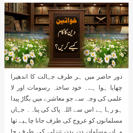
دور حاضر میں ہر طرف جہالت کا اندھیرا
چھایا ہوا ہے۔ خود ساختہ رسومات اور لا
علمی کی وجہ سے جو معاشرے میں بگاڑ پیدا
ہو رہا ہے اس سے اللہ پاک کی پناہ۔ جہاں
مسلمانوں کو عروج کی طرف جانا چاہیے تھا
وہاں مسلمان دن بدن تنزلی کی طرف جا