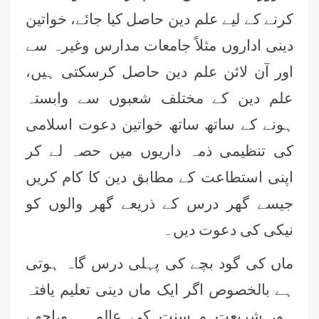
کرنے کے لیے علم دین حاصل کیا جائے، خواتین
دینی اداروں مثلاً جامعات مدارس وغیرہ سے
اور آن لائن علم دین حاصل کرسکتی ہیں،
علم دین کے مختلف شعبوں سے وابستہ
ہونے کے ساتھ ساتھ خواتین دعوت اسلامی
کی تنظیمی ذمہ داریوں میں حصہ لے کر
اپنی استطاعت کے مطابق دین کا کام کریں
جیسے گھر درس کے ذریعے گھر والوں کو
نیکی کی دعوت دیں۔
ماں کی گود بچے کی پہلی درس گاہ ہوتی
ہے بالخصوص اگر ایک ماں دینی تعلیم یافتہ
ہو، شریعت و سنت کی عالمہ ہو،اچھے