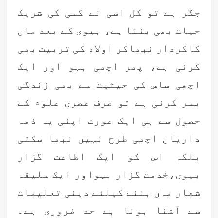
جگر ہے تو کل اسی نے کسی کی شریک
حیات بھی بننا ہے، بیوی کے بعد ماں
کاکردار نبھاکر اولاد کی تربیت بھی
کرنی ہے، پھر اچھی بہو اور ایک
اچھی ساس کی حیثیت سے بھی زندگی
بسر کرنی ہے تو صرف عصری علوم کے
حصول سے ہی ایک عورت اپنی یہ ذمہ
داریاں اچھی طرح نہیں نبھا سکتی
بلکہ اس کو ایک اطاعت گزار
بیوی،خدمت گزار بہواور ایک سلیقہ
شعار ماں بننے کیلئے دینی تعلیمات
سے آشنا ہونا بے حد ضروری ہے۔