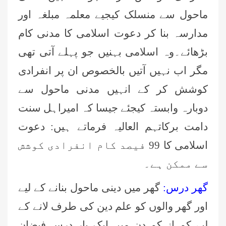
ماحول سے منسلک کیجیے معلمہ مبلغہ اور
مدارسہ بنا کر دعوت اسلامی کا مدنی کام
بڑھائے۔وہ اسلامی بہنیں جو پہلے آتی تھی
مگر اب نہیں آتیں بالخصوص ان پر انفرادی
کوشش کر کے انہیں مدنی ماحول سے
دوبارہ وابستہ کیجئے جیسا کہ امیراہل سنت
دامت برکاتہم العالیہ فرماتے ہیں: دعوت
اسلامی کا 99 فیصد کام انفرادی کوشش
سے ممکن ہے۔
گھر درس:
گھر میں دینی ماحول بنانے کے لیے
اور گھر والوں کو علم دین کی طرف لانے کے
لیے کم از کم دن میں ایک بار درس فیضان