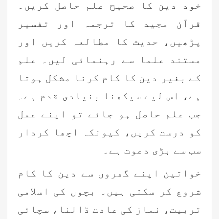
خود دین کا صحیح علم حاصل کریں۔
قرآن مجید کا ترجمہ اور تفسیر
پڑھیں، حدیث کا مطالعہ کریں اور
مستند علما سے رہنمائی لیں۔ علم
کے بغیر دین کا کام کرنا مشکل ہوتا
ہے، اس لیے سیکھنا بنیادی قدم ہے۔
جب علم حاصل ہو جائے تو اپنے عمل
کو درست کریں، کیونکہ اچھا کردار
سب سے بڑی دعوت ہے۔
خواتین اپنے گھروں سے دین کا کام
شروع کر سکتی ہیں۔ بچوں کی اسلامی
تربیت، نماز کی عادت ڈالنا، سچائی