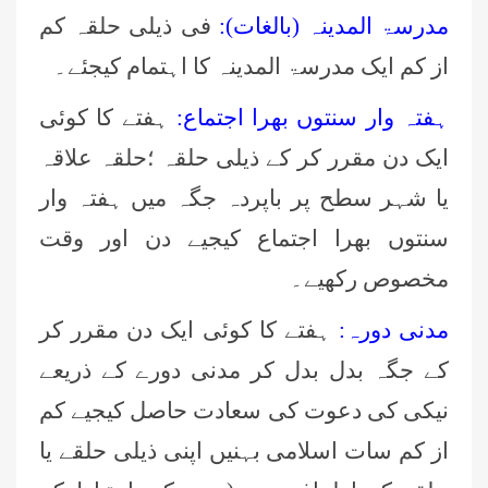
مدرسۃ المدینہ (بالغات):
فی ذیلی حلقہ کم
از کم ایک مدرسۃ المدینہ کا اہتمام کیجئے۔
ہفتہ وار سنتوں بھرا اجتماع:
ہفتے کا کوئی
ایک دن مقرر کر کے ذیلی حلقہ ؛حلقہ علاقہ
یا شہر سطح پر باپردہ جگہ میں ہفتہ وار
سنتوں بھرا اجتماع کیجیے دن اور وقت
مخصوص رکھیے۔
مدنی دورہ:
ہفتے کا کوئی ایک دن مقرر کر
کے جگہ بدل بدل کر مدنی دورے کے ذریعے
نیکی کی دعوت کی سعادت حاصل کیجیے کم
از کم سات اسلامی بہنیں اپنی ذیلی حلقے یا