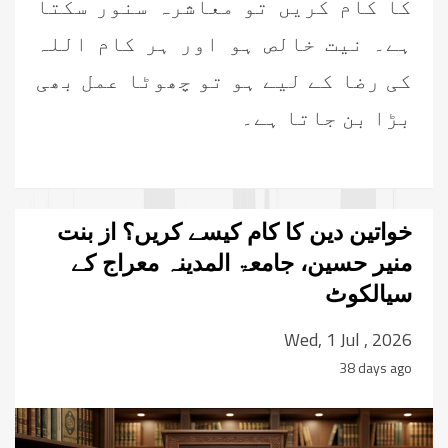
کا کام کریں تو معاشرہ سنور سکتا
ہے۔ نیت خالص ہو اور ہر کام اللہ
کی رضا کے لیے ہو تو چھوٹا عمل بھی
بڑا بن جاتا ہے۔
خواتین دین کا کام کیسے کریں؟ از بنت
منیر حسین، جامعۃ المدینہ معراج کے
سیالکوٹ
Wed, 1 Jul , 2026
38 days ago