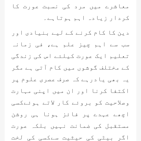
معاشرے میں مرد کی نسبت عورت کا
کردار زیادہ اہم ہوتاہے۔
دین کا کام کرنے کے لیے بنیادی اور
سب سے اہم چیز علم ہے، فی زمانہ
تعلیم ایک عورت کیلئے اس کی زندگی
کے مختلف گوشوں میں کام آتی ہے مگر
یہ بھی یادرہے کہ صرف عصری علوم پر
اکتفا کرنا اور ان میں اپنی مہارت
وصلاحیت کو بروئے کار لاتے ہوئےکسی
اچھے عہدے پر فائز ہونا ہی روشن
مستقبل کی ضمانت نہیں بلکہ عورت
اگر بیٹی کی حیثیت سےکسی کی لخت