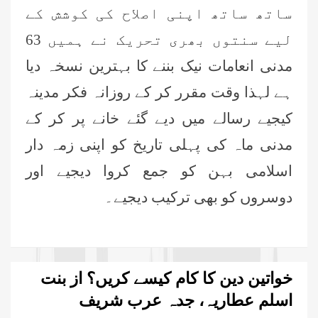
ساتھ ساتھ اپنی اصلاح کی کوشش کے
لیے سنتوں بھری تحریک نے ہمیں 63
مدنی انعامات نیک بننے کا بہترین نسخہ دیا
ہے لہذا وقت مقرر کر کے روزانہ فکر مدینہ
کیجیے رسالے میں دیے گئے خانے پر کر کے
مدنی ماہ کی پہلی تاریخ کو اپنی زمہ دار
اسلامی بہن کو جمع کروا دیجیے اور
دوسروں کو بھی ترکیب دیجیے۔
خواتین دین کا کام کیسے کریں؟ از بنت
اسلم عطاریہ، جدہ عرب شریف