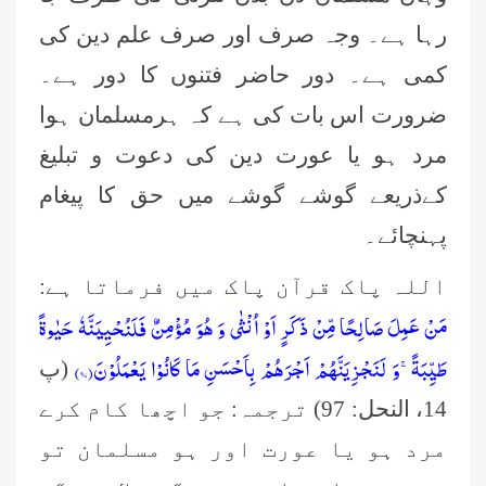
رہا ہے۔ وجہ صرف اور صرف علم دین کی
کمی ہے۔ دور حاضر فتنوں کا دور ہے۔
ضرورت اس بات کی ہے کہ ہرمسلمان ہوا
مرد ہو یا عورت دین کی دعوت و تبلیغ
کےذریعے گوشے گوشے میں حق کا پیغام
پہنچائے۔
اللہ پاک قرآن پاک میں فرماتا ہے:
مَنْ عَمِلَ صَالِحًا مِّنْ ذَكَرٍ اَوْ اُنْثٰى وَ هُوَ مُؤْمِنٌ فَلَنُحْیِیَنَّهٗ حَیٰوةً
طَیِّبَةًۚ-وَ لَنَجْزِیَنَّهُمْ اَجْرَهُمْ بِاَحْسَنِ مَا كَانُوْا یَعْمَلُوْنَ(
۹۷)
(پ
14، النحل: 97) ترجمہ: جو اچھا کام کرے
مرد ہو یا عورت اور ہو مسلمان تو