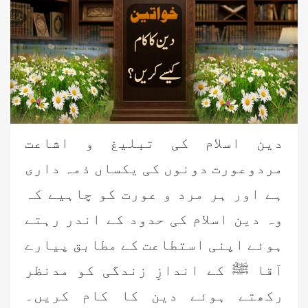
دین اسلام کی تبلیغ و اشاعت
مردوعورت دونوں کی یکساں ذمہ داری
ہے اور ہر مرد و عورت کو چاہیے کہ
وہ دین اسلام کی حدود کے اندر رہتے
ہوئے اپنی استطاعت کے مطابق پیارے
آقا ﷺ کے اندازِ زندگی کو مدنظر
رکھتے ہوئے دین کا کام کریں۔