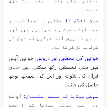
ماحول دینی بنانا بھی بہت بڑی
خدمت ہے۔
حسن اخلاق کا مظاہرہ:
اچھا کردار
خود ایک دعوت ہے۔ سچائی، صبر اور
نرمی سے پیش آنا لوگوں کو دین کی
طرف مائل کرتا ہے۔
خواتین کی محفلیں اور دروس:
خواتین آپس
میں دینی نشستیں رکھ سکتی ہیں جہاں
قرآن کی تلاوت اور اس کی سمجھ بوجھ
حاصل کی جائے۔
سوشل میڈیا کا مثبت استعمال:
آج کے
دور میں سوشل میڈیا کے ذریعے