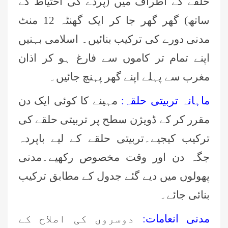
حلقے کے اطراف میں (پردے کی احتیاط کے
ساتھ) گھر گھر جا کر ایک گھنٹہ 12 منٹ
مدنی دورے کی ترکیب بنائیں۔ اسلامی بہنیں
اپنے تمام تر کاموں سے فارغ ہو کر اذان
مغرب سے پہلے اپنے گھر پہنچ جائیں۔
ماہانہ تربیتی حلقہ:
مہینے کا کوئی ایک دن
مقرر کر کے ڈویژن سطح پر تربیتی حلقے کی
ترکیب کیجیے۔تربیتی حلقے کے لیے باپردہ
جگہ دن اور وقت مخصوص رکھیے۔مدنی
پھولوں میں دیے گئے جدول کے مطابق ترکیب
بنائی جائے۔
مدنی انعامات:
دوسروں کی اصلاح کے