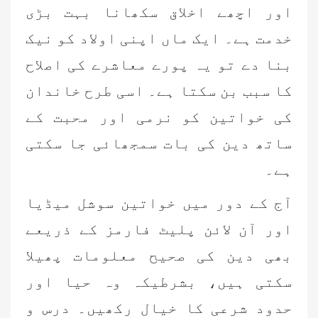
اور اچھے اخلاق سکھانا بہت بڑی
خدمت ہے۔ ایک ماں اپنی اولاد کو نیک
بنا دے تو یہ پورے معاشرے کی اصلاح
کا سبب بن سکتا ہے۔ اسی طرح خاندان
کی خواتین کو نرمی اور محبت کے
ساتھ دین کی بات سمجھائی جا سکتی
ہے۔
آج کے دور میں خواتین سوشل میڈیا
اور آن لائن پلیٹ فارمز کے ذریعے
بھی دین کی صحیح معلومات پھیلا
سکتی ہیں، بشرطیکہ وہ حیا اور
حدود شرعی کا خیال رکھیں۔ درس و