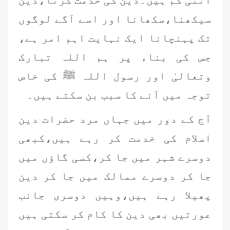
اتنی کم ہیں۔دین کی خدمت کرنا،دین
سیکھنا،سکھانا اور اسے آگے لوگوں
تک پہنچانا ایک نہایت اہم امر ہے،
جس کی بناء پر ہم اللہ تبارک
وتعالیٰ اور رسول اللہ ﷺ کی خاص
توجہ میں آنے کا سبب بن سکتے ہیں۔
آج کے دور میں جہاں مرد حضرات دین
اسلام کی خدمت کر رہے ہیں،کبھی
دوسرے شہر میں جا کر،کسی گاؤں میں
جا کر دوسرے ممالک میں جا کر دین
پھیلا رہے ہیں،وہیں دوسری جانب
عورتیں بھی دین کا کام کر سکتی ہیں