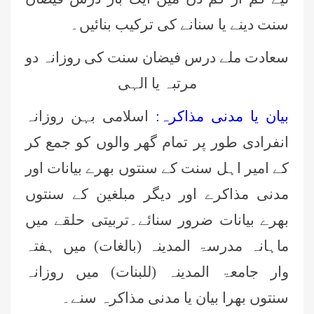
سنت دینے یا سنانے کی ترکیب بنائیں۔
سعادت ملے درس فیضان سنت کی روزانہ دو
مرتبہ یا الہی
بیان یا مدنی مذاکرہ:
اسلامی بہن روزانہ
انفرادی طور پر تمام گھر والوں کو جمع کر
کے امیر اہل سنت کے سنتوں بھرے بیانات اور
مدنی مذاکرے اور دیگر مبلغین کے سنتوں
بھرے بیانات ضرور سنائے۔تربیتی حلقے میں
ماہانہ مدرسۃ المدینہ (بالغات) میں ہفتہ
وار جامعۃ المدینہ (للبنات) میں روزانہ
سنتوں بھرا بیان یا مدنی مذاکرہ سنے۔