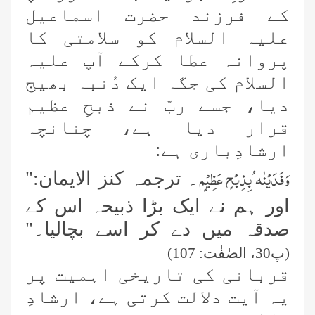
کے فرزند حضرت اسماعیل
علیہ السلام کو سلامتی کا
پروانہ عطا کرکے آپ علیہ
السلام کی جگہ ایک دُنبہ بھیج
دیا، جسے ربّ نے ذبحِ عظیم
قرار دیا ہے، چنانچہ
ارشادِباری ہے:
وَفَدَیْنٰہ ُبِذِبْحٍ عَظِیْمٍ
۔ ترجمہ کنز الایمان:"
اور ہم نے ایک بڑا ذبیحہ اس کے
صدقہ میں دے کر اسے بچالیا۔"
(پ30، الصٰفٰت: 107)
قربانی کی تاریخی اہمیت پر
یہ آیت دلالت کرتی ہے، ارشادِ