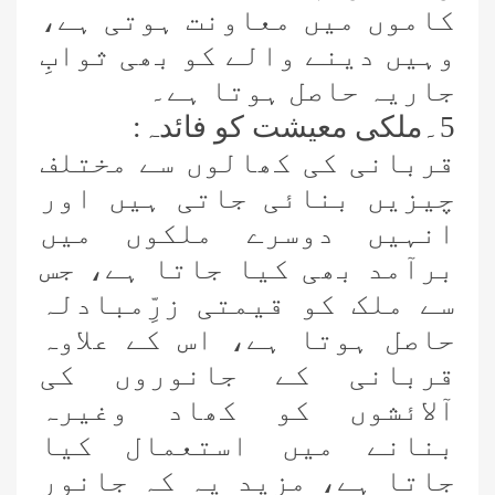
کاموں میں معاونت ہوتی ہے،
وہیں دینے والے کو بھی ثوابِ
جاریہ حاصل ہوتا ہے۔
5۔ملکی معیشت کو فائدہ:
قربانی کی کھالوں سے مختلف
چیزیں بنائی جاتی ہیں اور
انہیں دوسرے ملکوں میں
برآمد بھی کیا جاتا ہے،
جس
سے ملک کو قیمتی زرِّمبادلہ
حاصل ہوتا ہے،
اس کے علاوہ
قربانی کے جانوروں کی
آلائشوں کو کھاد وغیرہ
بنانے میں استعمال کیا
جاتا ہے،
مزید یہ کہ جانور