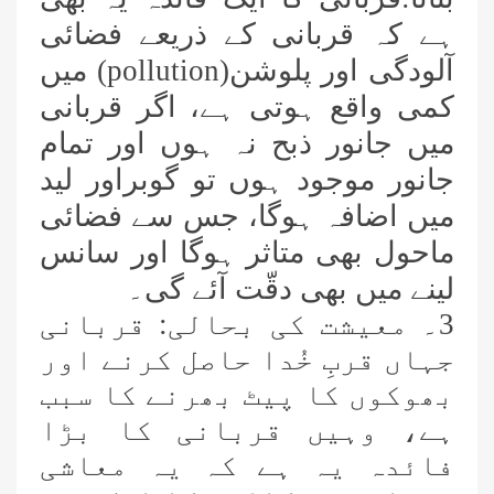
ہے کہ قربانی کے ذریعے فضائی
آلودگی اور پلوشن(
pollution
) میں
کمی واقع ہوتی ہے، اگر قربانی
میں جانور ذبح نہ ہوں اور تمام
جانور موجود ہوں تو گوبراور لید
میں اضافہ ہوگا، جس سے فضائی
ماحول بھی متاثر ہوگا اور سانس
لینے میں بھی دقّت آئے گی۔
3۔ معیشت کی بحالی: قربانی
جہاں قربِ خُدا حاصل کرنے اور
بھوکوں کا پیٹ بھرنے کا سبب
ہے، وہیں قربانی کا بڑا
فائدہ یہ ہے کہ یہ معاشی