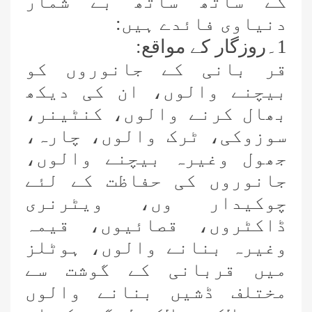
کے ساتھ ساتھ بے شمار
دنیاوی فائدے ہیں:
1۔روزگار کے مواقع:
قر بانی کے جانوروں کو
بیچنے والوں، ان کی دیکھ
بھال کرنے والوں،
کنٹینر،
سوزوکی،
ٹرک والوں،
چارہ،
جھول وغیرہ بیچنے والوں،
جانوروں کی حفاظت کے لئے
چوکیدار وں، ویٹرنری
ڈاکٹروں، قصائیوں،
قیمہ
وغیرہ بنانے والوں،
ہوٹلز
میں قربانی کے گوشت سے
مختلف ڈشیں بنانے والوں