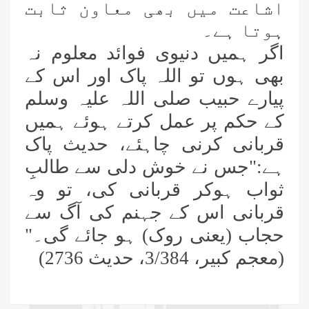
اشاعت میں بھی معاون ثابت
ہوتا ہے۔
اگر ہمیں دنیوی فوائد معلوم نہ
بھی ہوں تو اللہ پاک اور اس کے
پیارے حبیب صلی اللہ علیہ وسلم
کے حکم پر عمل کرتے ہوئے ہمیں
قربانی کرنی چاہئے، حدیث پاک
ہے:"جس نے خوش دلی سے طالبِ
ثواب ہوکر قربانی کی، تو وہ
قربانی اس کے جہنم کی آگ سے
حجاب (یعنی روک) ہو جائے گی۔"
(معجم کبیر، 3/384، حدیث 2736)