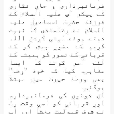
فرمانبرداری و جاں نثاری
کے پیکر آپ علیہ السلام کے
فرزند حضرت اسماعیل علیہ
السلام نے رضامندی کا ثبوت
دیتے ہوئے اپنی گردن اللہ
کریم کے حضور پیش کر کے
قربانی کے تصور کو ہمیشہ کے
لئے اَمر کرنے کا ایسا
مظاہرہ کیا کہ خود "رِضا"
بھی ورطۂ حیرت میں مبتلا
ہوگئی۔
ان دونوں کی فرمانبرداری
اور قربانی کو اسی وقت ربّ
نے شرفِ قبولیت بخشا اور آپ