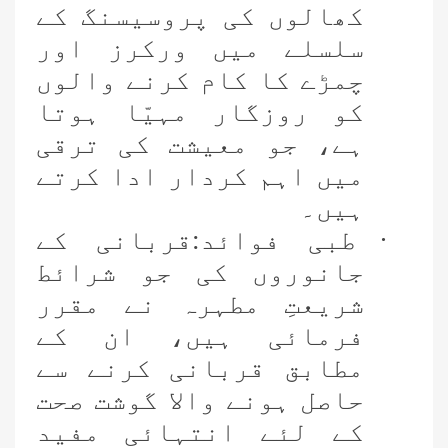
کھالوں کی پروسیسنگ کے
سلسلے میں ورکرز اور
چمڑے کا کام کرنے والوں
کو روزگار مہیّا ہوتا
ہے، جو معیشت کی ترقی
میں اہم کردار ادا کرتے
ہیں۔
·
طبی فوائد:قربانی کے
جانوروں کی جو شرائط
شریعتِ مطہرہ نے مقرر
فرمائی ہیں، ان کے
مطابق قربانی کرنے سے
حاصل ہونے والا گوشت صحت
کے لئے انتہائی مفید