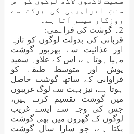
سمیت لاکھوں لاکھ لوگوں کو اس
سنتِ ابراہیمی کی برکت سے
روزگار میسر آتا ہے۔
2۔ گوشت کی فراہمی:
قربانی کی بدولت لوگوں کو تازہ
اور غذائیت سے بھرپور گوشت
مہیا ہوتا ہے،
اس کے علاوہ سفید
پوش اور متوسط طبقے کو
فراوانی کے ساتھ گوشت حاصل
ہوتا ہے،
نیز بہت سے لوگ غریبوں
میں گوشت تقسیم کرتے ہیں،
جس کی وجہ سے ایسے غریب
لوگوں کے گھروں میں بھی گوشت
پکتا ہے،
جو سارا سال گوشت