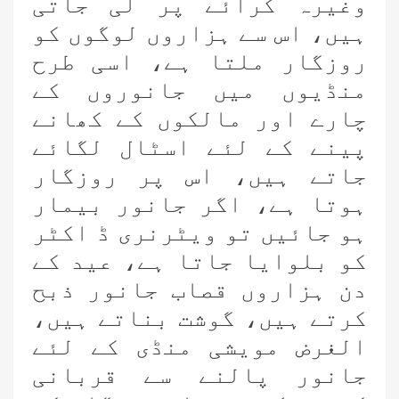
وغیرہ کرائے پر لی جاتی
ہیں، اس سے ہزاروں لوگوں کو
روزگار ملتا ہے، اسی طرح
منڈیوں میں جانوروں کے
چارے اور مالکوں کے کھانے
پینے کے لئے اسٹال لگائے
جاتے ہیں، اس پر روزگار
ہوتا ہے، اگر جانور بیمار
ہو جائیں تو ویٹرنری ڈ اکٹر
کو بلوایا جاتا ہے، عید کے
دن ہزاروں قصاب جانور ذبح
کرتے ہیں، گوشت بناتے ہیں،
الغرض مویشی منڈی کے لئے
جانور پالنے سے قربانی