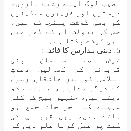
نصیب لوگ اپنے رشتے داروں،
دوستوں اور غریبوں مسکینوں
کو بھی گوشت پہنچاتے ہیں،
جس کی بدولت ان کے گھر میں
بھی گوشت پکتا ہے۔
5۔دینی مدارس کا فائدہ:
خوش نصیب مسلمان اپنی
قربانی کی کھالیں دعوتِ
اسلامی کو نیز عاشقانِ رسول
کے دیگر مدارس و جامعات کو
دیتے ہیں، جنہیں بیچ کر کئی
مہینے کے اخراجات جمع ہو
جاتے ہیں، یوں قربانی کی
سُنت پر عمل کرنا علمِ دین کی