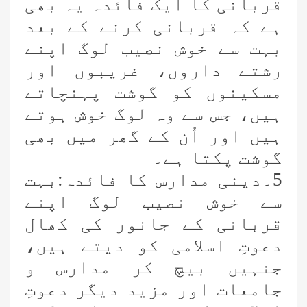
قربانی کا ایک فائدہ یہ بھی
ہے کہ قربانی کرنے کے بعد
بہت سے خوش نصیب لوگ اپنے
رشتے داروں، غریبوں اور
مسکینوں کو گوشت پہنچاتے
ہیں، جس سے وہ لوگ خوش ہوتے
ہیں اور اُن کے گھر میں بھی
گوشت پکتا ہے۔
5۔دینی مدارس کا فائدہ:بہت
سے خوش نصیب لوگ اپنے
قربانی کے جانور کی کھال
دعوتِ اسلامی کو دیتے ہیں،
جنہیں بیچ کر مدارس و
جامعات اور مزید دیگر دعوتِ