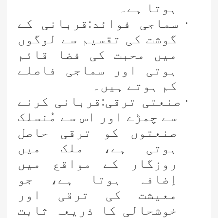
ہوتا ہے۔
·
سماجی فوائد:قربانی کے
گوشت کی تقسیم سے لوگوں
میں محبت کی فضا قائم
ہوتی اور سماجی فاصلے
کم ہوتے ہیں۔
·
صنعتی ترقی:قربانی کرنے
سے چمڑے اور اس سے مُنسلک
صنعتوں کو ترقی حاصل
ہوتی ہے، ملک میں
روزگار کے مواقع میں
اِضافہ ہوتا ہے، جو
معیشت کی ترقی اور
خوشحالی کا ذریعہ ثابت