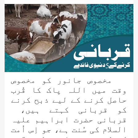
مخصوص جانور کو مخصوص
وقت میں اللہ پاک کا قُرب
حاصل کرنے کے لیے ذبح کرنے
کو قربانی کہتے ہیں،
قربانی حضرت ابراہیم علیہ
السلام کی سُنت ہے، جو اِس اُمت