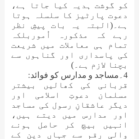
کو گوشت ہدیہ کیا جاتا ہے،
دعوت
پارٹیز کا سلسلہ ہوتا
ہے۔(البتہ یہ بات پیشِ نظر
رہے
کہ مذکورہ اُموربلکہ
تمام ہی معاملات میں شریعت
کی پاسداری اور گناہوں سے
بچنا لازم ہے۔)
4۔مساجد و مدارس کو فوائد:
قربانی کی کھالیں بیشتر
مسلمان دعوتِ اسلامی اور
دیگر عاشقانِ رسول کی مساجد
اور مدارس میں دیتے ہیں،
انہیں بیچ کر حاصل ہونے
والی رقم سے جہاں دین کے