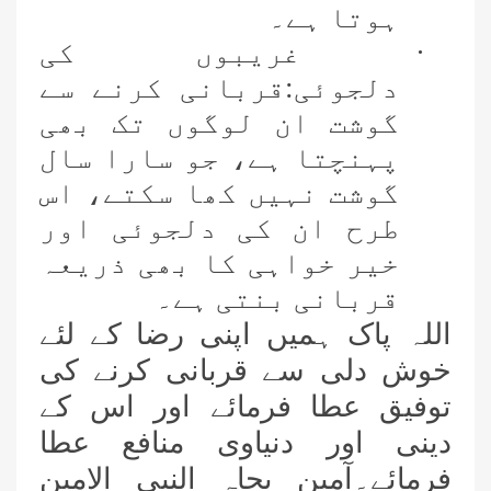
ہوتا ہے۔
·
غریبوں کی
دلجوئی:قربانی کرنے سے
گوشت ان لوگوں تک بھی
پہنچتا ہے، جو سارا سال
گوشت نہیں کھا سکتے، اس
طرح ان کی دلجوئی اور
خیر خواہی کا بھی ذریعہ
قربانی بنتی ہے۔
اللہ پاک ہمیں اپنی رضا کے لئے
خوش دلی سے قربانی کرنے کی
توفیق عطا فرمائے اور اس کے
دینی اور دنیاوی منافع عطا
فرمائے۔آمین بجاہ النبی الامین