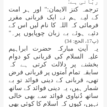
ربّانی ہے:
ترجمہ کنز الایمان:" اور ہر امت
کے لیے ہم نے ایک قربانی مقرر
فرمائی کہ اللہ کا نام لیں اس کے
دئیے ہوئے بے زبان چوپایوں پر۔"
(پ17، الحج: 34)
یہ آیتِ مبارکہ حضرت ابراہیم
علیہ السلام کی قربانی کو دوام
بخشنے پر دلالت کرتی ہے کہ
سابقہ تمام اُمتوں پر قربانی فرض
تھی، قربانی کے دینی فوائد تو بے
شمار ہیں، یہ دینی فوائد کے ساتھ
ساتھ دُنیاوی فوائد سے بھی خالی
نہیں، کیوں
کہ اسلام کا کوئی
بھی