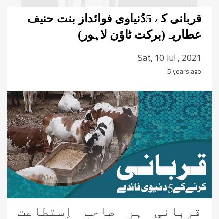
قربانی کے 5دُنیاوی فوائداز بنت حنیف
عطاریہ(برکت ٹاؤن لاہور)
Sat, 10 Jul , 2021
5 years ago
قربانی ہر صاحبِ اِستطاعت