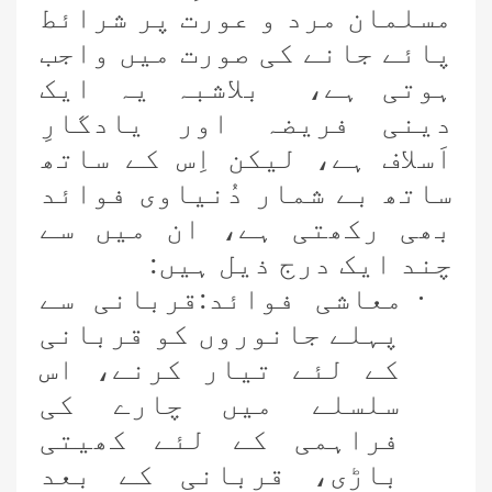
مسلمان مرد و عورت پر شرائط
پائے جانے کی صورت میں واجب
ہوتی ہے، بلاشبہ یہ ایک
دینی فریضہ اور یادگارِ
اَسلاف ہے، لیکن اِس کے ساتھ
ساتھ بے شمار دُنیاوی فوائد
بھی رکھتی ہے، ان میں سے
چند ایک درج ذیل ہیں:
·
معاشی فوائد:قربانی سے
پہلے جانوروں کو قربانی
کے لئے تیار کرنے، اس
سلسلے میں چارے کی
فراہمی کے لئے کھیتی
باڑی، قربانی کے بعد