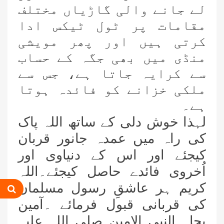
لے جانے والی گاڑیاں مختلف
مقامات پر ٹول ٹیکس ادا
کرتی ہیں اور پھر مویشی
منڈی میں بھی جگہ کے حساب
سے کرایہ جاتا ہے،
جس سے
ملکی خزانے کو فائدہ ہوتا
ہے۔
لہذا خوش دلی کے ساتھ اللہ پاک
کی راہ میں عمدہ جانور قربان
کیجئے اور اس کے دنیاوی اور
اُخروی فائدے حاصل کیجئے۔اللہ
کریم ہر عاشقِ رسول مسلمان
کی قربانی قبول فرمائے ۔آمین
بجاہ النبی الامین صلی اللہ علیہ