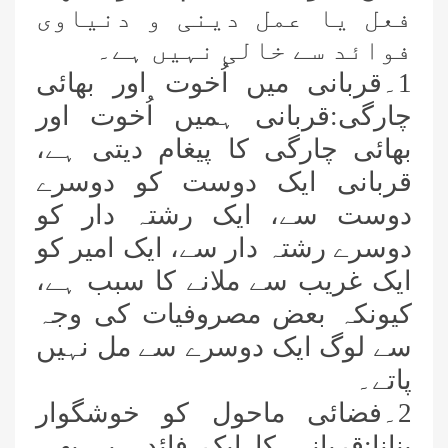
فعل یا عمل دینی و دنیاوی
فوائد سے خالی نہیں ہے۔
1۔قربانی میں اُخوت اور بھائی
چارگی:قربانی ہمیں اُخوت اور
بھائی چارگی کا پیغام دیتی ہے،
قربانی ایک دوست کو دوسرے
دوست سے، ایک رشتہ دار کو
دوسرے رشتہ دار سے، ایک امیر کو
ایک غریب سے ملانے کا سبب ہے،
کیونکہ بعض مصروفیات کی وجہ
سے لوگ ایک دوسرے سے مل نہیں
پاتے۔
2۔فضائی ماحول کو خوشگوار
بنانا:قربانی کا ایک فائدہ یہ بھی