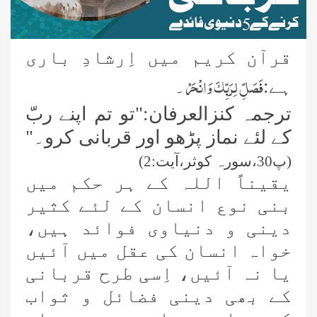
قرآن کریم میں اِرشادِ باری
فَصَلِّ لِرَبِّکَ وَانْحَرْ
ہے:
۔
ترجمہ کنزالعرفان:"تو تم اپنے ربّ
کے لئے نماز پڑھو اور قربانی کرو۔"
(پ30،سورہ کوثر،آیت:2)
یقیناً اللہ
کے ہر حکم میں
بنی نوع انسان کے لئے کثیر
دینی و دنیاوی فوائد ہیں،
خواہ انسان کی عقل میں آئیں
یا نہ آئیں،
اِسی طرح قربانی
کے بھی دینی فضائل و ثواب