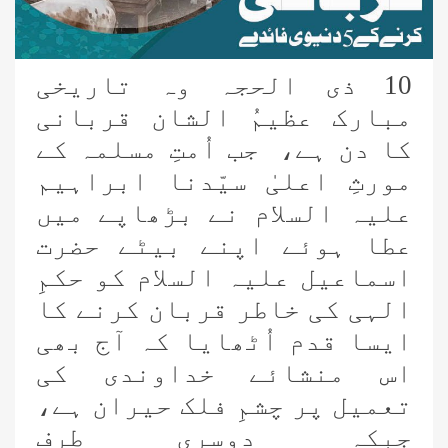
10 ذی الحجہ وہ تاریخی
مبارک عظیمُ الشان قربانی
کا دن ہے، جب اُمتِ مسلمہ کے
مورثِ اعلیٰ سیّدنا ابراہیم
علیہ السلام نے بڑھاپے میں
عطا ہوئے اپنے بیٹے حضرت
اسماعیل علیہ السلام کو حکمِ
الہی کی خاطر قربان کرنے کا
ایسا قدم اُٹھایا کہ آج بھی
اس منشائے خداوندی کی
تعمیل پر چشمِ فلک حیران ہے،
جبکہ دوسری طرف