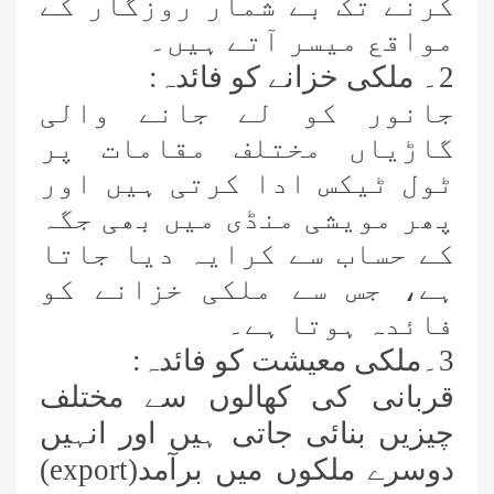
کرنے تک بے شمار روزگار کے
مواقع میسر آتے ہیں۔
2۔ ملکی خزانے کو فائدہ:
جانور کو لے جانے والی
گاڑیاں مختلف مقامات پر
ٹول ٹیکس ادا کرتی ہیں اور
پھر مویشی منڈی میں بھی جگہ
کے حساب سے کرایہ دیا جاتا
ہے، جس سے ملکی خزانے کو
فائدہ ہوتا ہے۔
3۔ملکی معیشت کو فائدہ:
قربانی کی کھالوں سے مختلف
چیزیں بنائی جاتی ہیں اور انہیں
دوسرے ملکوں میں برآمد(
export
)