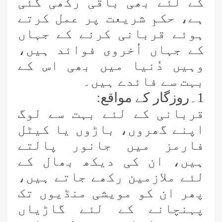
کے لئے بھی باقی رکھی گئی
ہے، حکمِ شریعت پر عمل کرتے
ہوئے قربانی کرنے کے جہاں
کے جہاں اُخروی فوائد ہیں،
وہیں دُنیا میں بھی اس کے
بہت سے فائدے ہیں۔
1۔روزگار کے مواقع:
قربانی کے لئے بہت سے لوگ
اپنے گھروں، باڑوں یا کیٹل
فارمز میں جانور پالتے
ہیں، ان کی دیکھ بھال کے
لئے ملازمین رکھے جاتے ہیں،
پھر ان کو مویشی منڈیوں تک
پہنچانے کے لئے گاڑیاں