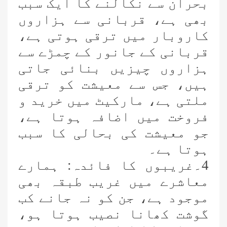
بحران سے نکالنے کا ایک سبب
بھی ہے، قربانی سے ہزاروں
کاروبار میں ترقی ہوتی ہے،
قربانی کے جانور کے چمڑے سے
ہزاروں چیزیں بنائی جاتی
ہیں، جس سے معیشت کو ترقی
ملتی ہے، مارکیٹ میں خرید و
فروخت میں اضافہ ہوتا ہے،
جو معیشت کی بحالی کا سبب
ہوتا ہے۔
4۔غریبوں کا فائدہ: ہمارے
معاشرے میں غریب طبقہ بھی
موجود ہے، جن کو نہ جانے کب
گوشت کھانا نصیب ہوتا ہو،