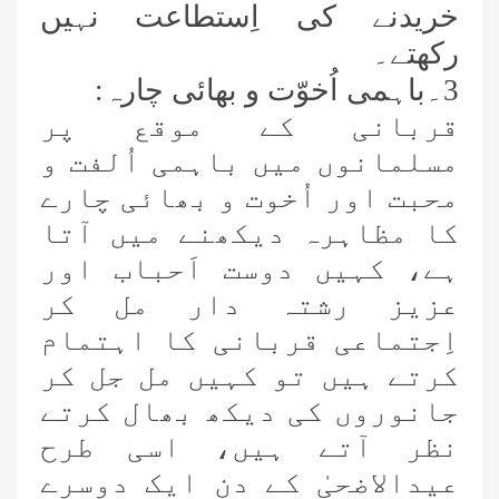
خریدنے کی اِستطاعت نہیں
رکھتے۔
3۔باہمی اُخوّت و بھائی چارہ:
قربانی کے موقع پر
مسلمانوں میں باہمی اُلفت و
محبت اور اُخوت و بھائی چارے
کا مظاہرہ دیکھنے میں آتا
ہے،
کہیں دوست اَحباب اور
عزیز رشتہ دار مل کر
اِجتماعی قربانی کا اہتمام
کرتے ہیں تو کہیں مل جل کر
جانوروں کی دیکھ بھال کرتے
نظر آتے ہیں،
اسی طرح
عیدالاضحیٰ کے دن ایک دوسرے