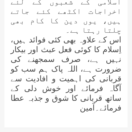
اسلامی کے شعبوں کے لئے
اخراجات اکٹھے کئے جاتے
ہیں، یوں دین کا کام بھی
چلتا رہتا ہے۔
اس کے علاوہ بھی کئی فوائد ہیں،
اِسلام کا کوئی فعل عبث اور بیکار
نہیں ہے، صرف سمجھنے کی
ضرورت ہے، اللہ پاک ہم سب کو
قربانی کی اہمیت و افادیت سے
آگاہ فرمائے اور خوش دلی کے
ساتھ قربانی کا شوق و جذبہ عطا
فرمائے۔آمین