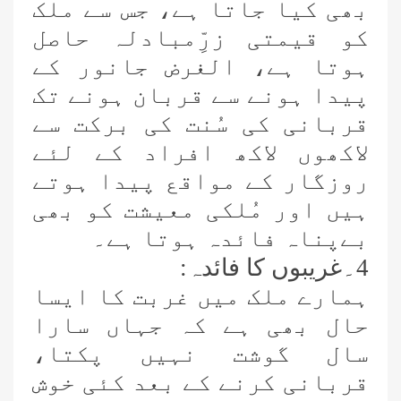
بھی کیا جاتا ہے، جس سے ملک
کو قیمتی زرِّمبادلہ حاصل
ہوتا ہے، الغرض جانور کے
پیدا ہونے سے قربان ہونے تک
قربانی کی سُنت کی برکت سے
لاکھوں لاکھ افراد کے لئے
روزگار کے مواقع پیدا ہوتے
ہیں اور مُلکی معیشت کو بھی
بےپناہ فائدہ ہوتا ہے۔
4۔غریبوں کا فائدہ:
ہمارے ملک میں غربت کا ایسا
حال بھی ہے کہ جہاں سارا
سال گوشت نہیں پکتا،
قربانی کرنے کے بعد کئی خوش