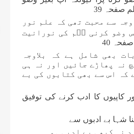
لم صفحہ 39
وجہ سے محبت تھی کہ علم نور
س وضو کرنی سؒم کی نورانیت
صفحہ 40
ات بھی شامل ہے کہ بلاوجہ
 نہ پھاڑے جائیں اور نہ ہی
 کہ اس سے بھی کتابوں کی بے
ر کاپیوں کا ادب کرنے کی توفیق
 شہا بے ادبوں سے
د نہ کبھی بے ادبی ہو