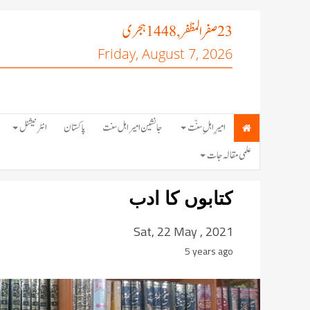
صفر المظفر
ہجری
, 1448
23
Friday, August 7, 2026
امیرِ اہلِ سنّت
جانشین امیر اہل سنت
پاکستان
انٹرنیشنل
علمی مقالہ جات
کتابوں کا ادب
Sat, 22 May , 2021
5 years ago