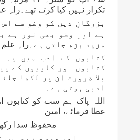
تکرار نہیں کیا کرتے تھے۔
راہِ ع
بزرگانِ دین کو وضو سے اس 
ہے اور وضو بھی نور ہے ب
مزید بڑھ جاتی ہے۔
راہِ علم 
کتابوں کے ادب میں یہ ب
کتابوں اور کاپیوں کے پیچ
بلا ضرورت ان پر لکھا جائے
ادبی ہوتی ہے۔
اللہ پاک ہم سب کو کتابوں او
عطا فرمائے، امین
محفوظ سدا رکھنا
اور مجھ سے بھی سرز