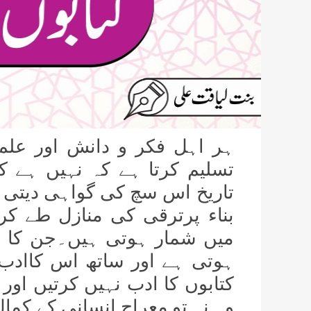
ہر اہل فکر و دانش اور علم
تسلیم کرتا ہے کہ نہیں ہے ک
تاریخ اس سچ کی گواہی دیتی ہ
بناء پرترقی کی منازل طے کر
میں شمار ہوتی ہیں۔جن کا ہتھ
ہوتی ہے اور ساتھ اس کاادب
کتابوں کا ادب نہیں کرتیں اور
وہ نہ تو معراج انسانی کے کما