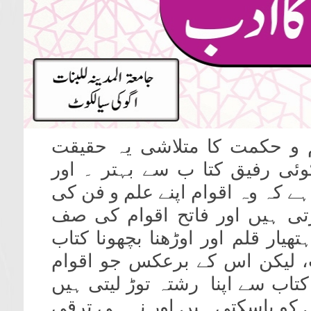
 و حکمت کا متلاشی یہ حقیقت
وئی رفیق کتا ب سے بہتر ۔ اور
ے کہ وہ اقوام اپنے علم و فن کی
تی ہیں اور فاتح اقوام کی صف
یار قلم اور اوڑھنا بچھونا کتاب
، لیکن اس کے برعکس جو اقوام
 کتاب سے اپنا رشتہ توڑ لیتی ہیں
ل کو پاسکتی ہیں اور نہ ہی ترقی