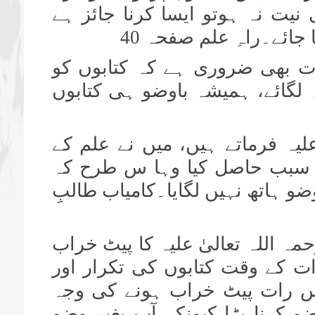
 نیت نہ ہوتو ایسا کرنا جائز ہے
 جائے۔
راہِ علم صفحہ
40
ات بھی ضروری ہے کہ کتابوں کو
 لگائے، ہمیشہ باوضو ہی کتابوں
لیہ فرماتے ہیں، میں نے علم کے
ے سبب حاصل کیا وہا س طرح کہ
ضو ہاتھ نہیں لگایا۔
کامیاب طالبِ
ہ اللہ تعالیٰ علیہ کا پیٹ خراب
ت کے وقت کتابوں کی تکرار اور
اس رات پیٹ خراب ہونے کی وجہ
ہ ۱۷ مرتبہ وضو کرنا پڑا کیونکہ آپ بغیر وضو