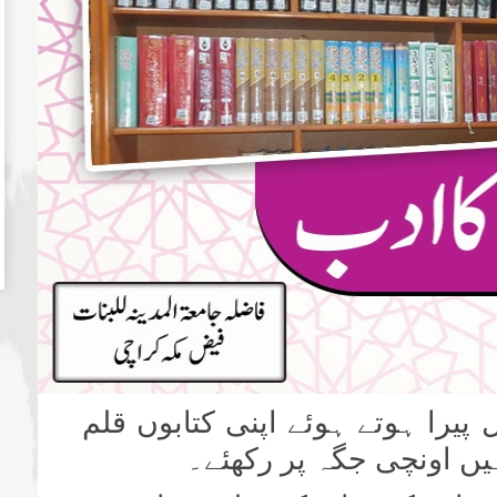
پیرا ہوتے ہوئے اپنی کتابوں قلم
ہیں اونچی جگہ پر رکھئے۔