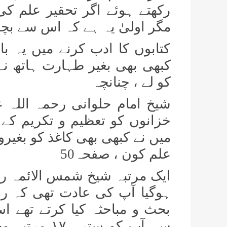
رکھتے ہوئے اگر تحقیر علم کی
مگر اولیٰ یہ ہے کہ اس سے بچا
کتابوں کا ادب کرنے میں یہ ب
کبھی بھی بغیر طہارت ہاتھ نہ
کو لے ، چنانچہ
شیخ امام حلوانی رحمہ اللہ ع
خزانوں کو تعظیم و تکریم ک
میں نے کبھی بھی کاغذ کو بغیرو
علم کون ، صفحہ50
ایک مرتبہ شیخ شمس الائمہ رحم
ہوگیا آپ کی عادت تھی کہ را
بحث و مباحثہ کیا کرتے تھے 
سے آپ کو ستر