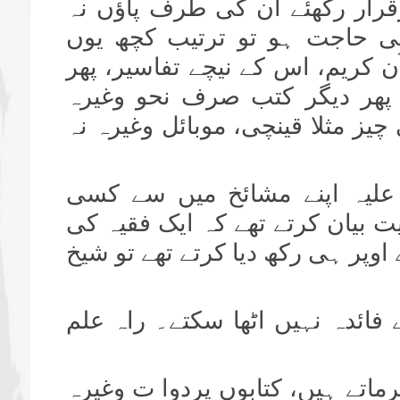
قرار رکھئے ان کی طرف پاؤں نہ
 کی حاجت ہو تو ترتیب کچھ یوں
کریم، اس کے نیچے تفاسیر، پھر
 پھر دیگر کتب صرف نحو وغیرہ
چیز مثلا قینچی، موبائل وغیرہ نہ
 علیہ اپنے مشائخ میں سے کسی
ت بیان کرتے تھے کہ ایک فقیہ کی
اوپر ہی رکھ دیا کرتے تھے تو شیخ
ے فائدہ نہیں اٹھا سکتے۔ راہ علم
اتے ہیں، کتابوں پردوا ت وغیرہ