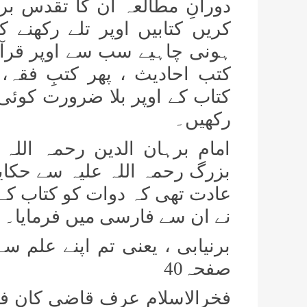
دورانِ مطالعہ ان کا تقدس بر
کریں کتابیں اوپر تلے رکھنے
ہونی چاہیے سب سے اوپر قرآن 
کتب احادیث ، پھر کتبِ فقہ،
کتاب کے اوپر بلا ضرورت کوئی 
رکھیں۔
امام برہان الدین رحمہ اللہ
بزرگ رحمہ اللہ علیہ سے حکای
عادت تھی کہ دوات کو کتاب کے 
نے ان سے فارسی میں فرمایا۔
برنیابی ، یعنی تم اپنے علم س
صفحہ
40
فخرالاسلام عرف قاضی کان فرم