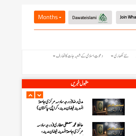
عبدالرؤف (درجہ سابعہ جامعۃ المدینہ
فیضان بغداد ،کراچی،پاکستان)
Months
Dawateislami
عبد الرسول (درجہ خامسہ مرکزی جامعۃ
المدینہ فیضان مدینہ ،کراچی ،پاکستان)
مدنی رضا(درجہ سادسہ مرکز ی جامعۃ
نئے لکھاری
دعوتِ اسلامی کے شعبہ جات کا تعارف
المدینہ فیضان مدینہ ،کراچی،پاکستان)
حافظ محمد مصطفٰی عطاری (درجہ سادسہ
مقبول خبریں
مرکزی جامعۃالمدينہ فیضان مدینہ،
کراچی،پاکستان)
ابو برہان عبدالرحمن عطاری (درجہ
رابعہ جامعۃالمدینہ فیضان رضا
،لاہور،پاکستان)
عبدالمقیم (درجہ سابعہ مرکزی
جامعۃالمدینہ فیضان بغداد،