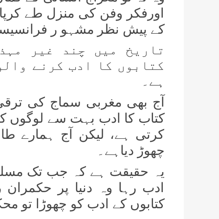
اورفکر وفن کی منزل طے کرپا
کے پیش نظر مشہو ر فرانسیسی 
تاریخ میں چند غیر مہذ
کتابوں کا ادب کرنے والو
ہے۔
آج بھی مغربی سماج کی ترقی 
کتاب کا ادب بہت سے لوگوں کی
کرتی ہے، لیکن آج ہمارے طال
چھوڑ دیاہے۔
یہ حقیقت ہے کہ جب تک مسلما
ادب رہا وہ دنیا پر حکمران 
کتابوں کے ادب کو چھوڑا تو مح