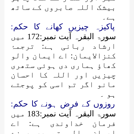
بیشک اللہ صابروں کے ساتھ
ہے۔
پاکیزہ چیزیں کھانے کا حکم:
سورۃ البقرہ آیت نمبر:172 میں
ارشاد ربانی ہے: ترجمۂ
کنزالایمان: اے ایمان والو
کھاؤ ہماری دی ہوئی ستھری
چیزیں اور اللہ کا احسان
مانو اگر تم اسی کو پوجتے
ہو ۔
روزوں کے فرض ہونے کا حکم:
سورۃ البقرہ آیت نمبر:183 میں
فرمان خداوندی ہے: اے
ایمان والو تم پر روزے