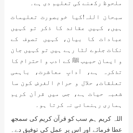
ملحوظ رکھنے کی تعلیم دی ہے۔
سبحان اللہ!کیا خوبصورت تعلیمات
ہیں، کہیں عقائد کا ذکر تو کہیں
عبادات کا بیان، کہیں تصوف کے
نکات جلوے لٹا رہے ہیں تو کہیں جان
و ایمان حبیب ﷺ کے ادب و احترام کا
تذکرہ ہے، آدابِ معاشرت، باہمی
تعلقات، حلال و حرام الغرض کون سا
شعبہ حیات ہے، جس میں قرآن کریم
ہماری رہنمائی نہ کرتا ہو۔
اللہ کریم ہم سب کو قرآن کریم کی سمجھ
عطا فرمائے اور اس پر عمل کی توفیق دے۔