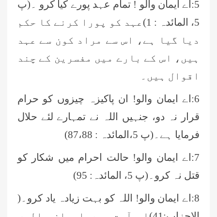
5:اے ایمان والو ! تمام عہد پورے کیا کرو ۔(پ
5، المائدہ : 1)عہد کو پورا کرنے کا حکم
دیا گیا ہے، اس سے مراد کون سے عہد
ہیں، اس کے بارے میں مفسرین کے چند
اقوال ہیں۔
6:اے ایمان والو! ان پاکیزہ چیزوں کو حرام
قرار نہ دو، جنہیں اللہ نے تمہارے لئے حلال
فرمایا ہے۔(پ 5،المائدہ : 87،88)
7:اے ایمان والو! حالت احرام میں شکار کو
قتل نہ کرو۔(پ 5، المائدہ: 95)
8:اے ایمان والو! اللہ کو بہت زیادہ یاد کرو۔(
الاحزاب:41)اس آیت میں ایمان والوں