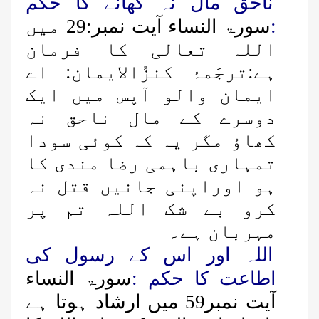
ناحق مال نہ کھانے کا حکم
:
سورۃ النساء آیت نمبر:29 میں
اللہ تعالی کا فرمان
ہے:ترجَمۂ کنزُالایمان: اے
ایمان والو آپس میں ایک
دوسرے کے مال ناحق نہ
کھاؤ مگر یہ کہ کوئی سودا
تمہاری باہمی رضا مندی کا
ہو اوراپنی جانیں قتل نہ
کرو بے شک اللہ تم پر
مہربان ہے۔
اللہ اور اس کے رسول کی
اطاعت کا حکم :
سورۃ النساء
آیت نمبر59 میں ارشاد ہوتا ہے