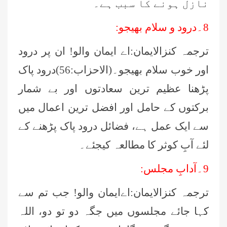
نازل ہونے کا سبب ہے۔
8۔درود و سلام بھیجو:
ترجمہ کنزالایمان:اے ایمان والو! ان پر درود
اور خوب سلام بھیجو۔(الاحزاب:56)درود پاک
پڑھنا عظیم ترین سعادتوں اور بے شمار
برکتوں کے حامل اور افضل ترین اعمال میں
سے ایک عمل ہے، فضائل درود پاک پڑھنے کے
لئے آبِ کوثر کا مطالعہ کیجئے۔
9۔آدابِ مجلس:
ترجمہ کنزالایمان:اےایمان والو! جب تم سے
کہا جائے مجلسوں میں جگہ دو تو دو، اللہ