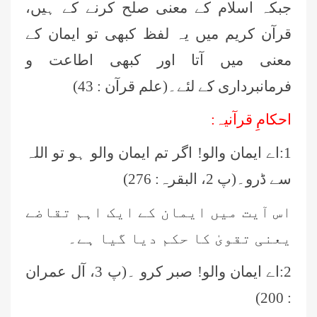
جبکہ اسلام کے معنی صلح کرنے کے ہیں،
قرآن کریم میں یہ لفظ کبھی تو ایمان کے
معنی میں آتا اور کبھی اطاعت و
فرمانبرداری کے لئے۔(علم قرآن : 43)
احکامِ قرآنیہ:
1:اے ایمان والو! اگر تم ایمان والو ہو تو اللہ
سے ڈرو۔(پ 2، البقرہ: 276)
اس آیت میں ایمان کے ایک اہم تقاضے
یعنی تقویٰ کا حکم دیا گیا ہے۔
2:اے ایمان والو! صبر کرو ۔(پ 3، آل عمران
: 200)