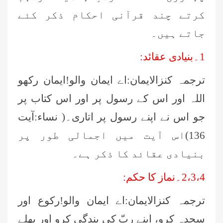
کرتے چند قرآنی احکام ذکر کئے
جاتے ہیں۔
1۔بنیادی عقائد:
ترجمہ کنزالایمان:اے ایمان والو!ایمان رکھو
اللہ اور اس کے رسول پر اور اس کتاب پر
جو اس نے اپنے رسول پر اتاری۔( نساء:آیت
136)اس آیت میں اجمالی طور پر
بنیادی عقائد کا ذکر ہے۔
2،3،4۔نماز کا حکم:
ترجمہ کنزالایمان:اے ایمان والو!رکوع اور
سجدہ کرو، اپنے ربّ کی بندگی کرو اور بھلے