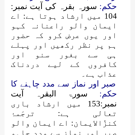
حکم:
سورہ بقرہ کی آیت نمبر:
104 میں ارشاد ہوتا ہے: اے
ایمان والو راعنانہ کہو
اور یوں عرض کرو کہ حضور
ہم پر نظر رکھیں اور پہلے
ہی سے بغور سنو اور
کافروں کے لیے دردناک
عذاب ہے۔
صبر اور نماز سے مدد چاہنے کا
حکم:
سورۃ البقرہ آیت
نمبر:153 میں ارشاد باری
تعالی ہے:
ترجَمۂ
کنزُالایمان: اے ایمان والو
صبر اور نماز سے مدد چاہو