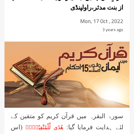
از بنت مدثر،راولپنڈی
Mon, 17 Oct , 2022
3 years ago
سورۃ البقرہ میں قرآن کریم کو متقین کے
لئے ہدایت فرمایا گیا:
(اس
هُدًى لِّلْمُتَّقِيْنَ۠ۙ