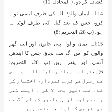
کشادہ کر دو۔( المجادلہ 11)
14:اے ایمان والو! اللہ کی طرف ایسی توبہ
کرو، جس کے بعد گناہ کی طرف لوٹنا نہ
ہو۔(پ 28، التحریم :8)
15:اے ایمان والو! اپنی جانوں اور اپنے گھر
والوں کو اس آگ سے بچاؤ، جس کا ایندھن
آدمی اور پتھر ہیں۔(پ 28، التحریم:
6)یعنی اے ایمان والو! اللہ اور اس
کے رسول کی فرمانبرداری اختیار کر
کے، عبادتیں بجا لا کر ، اپنے گھر
والوں اور اپنی جانوں کو اس آگ سے
بچاؤ، جس کا ایندھن پتھر ہیں۔