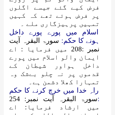
فرض کیے گئے جیسے اگلوں
پر فرض ہوئے تھے کہ کہیں
تمہیں پرہیزگاری ملے ۔
اسلام میں پورے پورے داخل
ہونے کا حکم:
سورۃ البقرہ آیت
نمبر :208 میں فرمایا : اے
ایمان والو اسلام میں پورے
داخل ہواور شیطان کے
قدموں پر نہ چلو بےشک وہ
تمہارا کھلا دشمن ہے۔
راہِ خدا میں خرچ کرنے کا حکم
:
سورۃ البقرہ آیت نمبر: 254
میں ارشاد فرمایا: اے