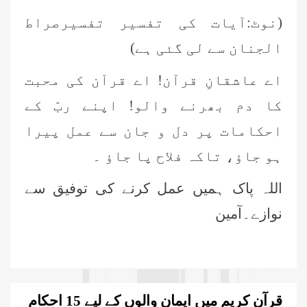
(نوٹ:آیات کی تفسیر تفسیرصراط
الجنان سے لی گئی ہے)
اے عاشقانِ قرآن! اے قرآن کی محبت
کا دم بھرنے والو! اپنے ربّ کے
احکامات پر دل و جان سے عمل پیرا
ہو جاؤ، تاکہ فلاح پا جاؤ ۔
اللہ پاک ہمیں عمل کرنے کی توفیق سے
نوازے۔آمین
قرآنِ کریم میں ایمان والوں کے لیے 15 احکام