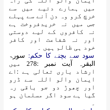
ایمان والو اللہ کی راہ
میں ہمارے دئیے میں سے
خرچ کرو وہ دن آنے سے پہلے
جس میں نہ خریدفروخت ہے
نہ کافروں کے لیے دوستی
اور نہ شفاعت اور کافر
خود ہی ظالم ہیں ۔
سود سے بچنے کا حکم:
سورۃ
البقرہ آیت نمبر :278 میں
ارشاد باری تعالی ہے :اے
ایمان والو اللہ سے ڈرو
اور چھوڑ دو جو باقی رہ
گیا ہے سود اگر مسلمان ہو
۔