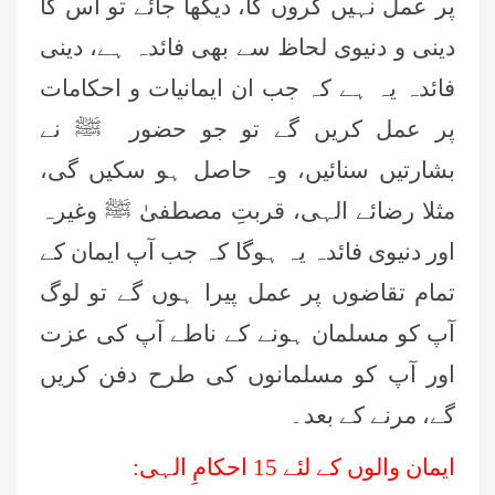
پر عمل نہیں کروں گا، دیکھا جائے تو اس کا
دینی و دنیوی لحاظ سے بھی فائدہ ہے، دینی
فائدہ یہ ہے کہ جب ان ایمانیات و احکامات
پر عمل کریں گے تو جو حضور ﷺ نے
بشارتیں سنائیں، وہ حاصل ہو سکیں گی،
مثلا رضائے الہی، قربتِ مصطفیٰ ﷺ وغیرہ
اور دنیوی فائدہ یہ ہوگا کہ جب آپ ایمان کے
تمام تقاضوں پر عمل پیرا ہوں گے تو لوگ
آپ کو مسلمان ہونے کے ناطے آپ کی عزت
اور آپ کو مسلمانوں کی طرح دفن کریں
گے، مرنے کے بعد۔
ایمان والوں کے لئے 15 احکامِ الہی: