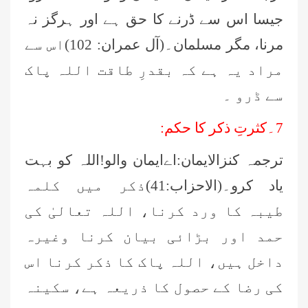
جیسا اس سے ڈرنے کا حق ہے اور ہرگز نہ
مرنا، مگر مسلمان۔(آل عمران: 102)اس سے
مراد یہ ہے کہ بقدرِ طاقت اللہ پاک
سے ڈرو ۔
7۔کثرتِ ذکر کا حکم:
ترجمہ کنزالایمان:اےایمان والو!اللہ کو بہت
یاد کرو۔(الاحزاب:41)ذکر میں کلمہ
طیبہ کا ورد کرنا، اللہ تعالیٰ کی
حمد اور بڑائی بیان کرنا وغیرہ
داخل ہیں، اللہ پاک کا ذکر کرنا اس
کی رضا کے حصول کا ذریعہ ہے، سکینہ