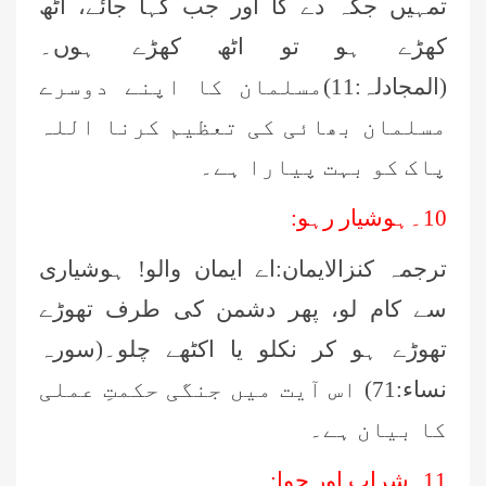
تمہیں جگہ دے گا اور جب کہا جائے، اٹھ
کھڑے ہو تو اٹھ کھڑے ہوں۔
(المجادلہ:11)مسلمان کا اپنے دوسرے
مسلمان بھائی کی تعظیم کرنا اللہ
پاک کو بہت پیارا ہے۔
10۔ہوشیار رہو:
ترجمہ کنزالایمان:اے ایمان والو! ہوشیاری
سے کام لو، پھر دشمن کی طرف تھوڑے
تھوڑے ہو کر نکلو یا اکٹھے چلو۔(سورہ
نساء:71) اس آیت میں جنگی حکمتِ عملی
کا بیان ہے۔
11۔شراب اور جوا: