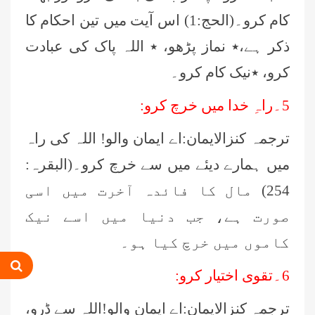
کام کرو۔(الحج:1) اس آیت میں تین احکام کا
ذکر ہے،٭ نماز پڑھو، ٭ اللہ پاک کی عبادت
کرو، ٭نیک کام کرو۔
5۔راہِ خدا میں خرچ کرو:
ترجمہ کنزالایمان:اے ایمان والو! اللہ کی راہ
میں ہمارے دیئے میں سے خرچ کرو۔(البقرہ:
254) مال کا فائدہ آخرت میں اسی
صورت ہے، جب دنیا میں اسے نیک
کاموں میں خرچ کیا ہو۔
6۔تقوی اختیار کرو:
ترجمہ کنزالایمان:اے ایمان والو!اللہ سے ڈرو،