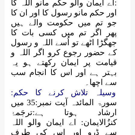
:اے ایمان والو حکم مانو اللہ کا
اور حکم مانو رسول کا اور ان کا
جو تم میں حکومت والے ہیں
پھر اگر تم میں کسی بات کا
جھگڑا اٹھے تو اُسے اللہ و رسول
کے حضور رجوع کرو اگر اللہ و
قیامت پر ایمان رکھتے ہو یہ
بہتر ہے اور اس کا انجام سب
سے اچھا۔
وسیلہ تلاش کرنے کا حکم:
سورۃ المائدہ آیت نمبر:35 میں
ارشاد ہوتا ہے:ترجَمۂ
کنزُالایمان: اے ایمان والو اللہ
سے ڈرو اور اس کی طرف