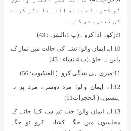
کو کثرت کے ساتھ اللہ کا ذکر کرنے
کی تعلیم دی گئی ۔
9:زکوۃ ادا کرو ۔(پ 1،البقرہ: 43)
10:اے ایمان والو! نشہ کی حالت میں نماز کے
پاس نہ جاؤ۔(پ 4 نساء : 43)
11:میری ہی بندگی کرو۔( العنکبوت: 56)
12:اے ایمان والو! مرد دوسرے مرد پر نہ
ہنسیں۔( الحجرات11)
13:اے ایمان والو! جب تم سے کہا جائے کہ
مجلسوں میں جگہ کشادہ کرو تو جگہ