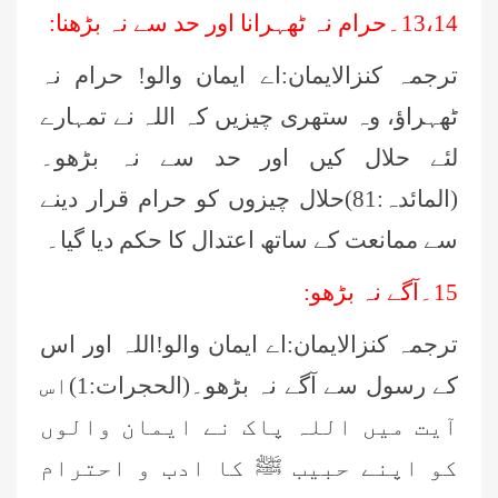
13،14۔حرام نہ ٹھہرانا اور حد سے نہ بڑھنا:
ترجمہ کنزالایمان:اے ایمان والو! حرام نہ
ٹھہراؤ، وہ ستھری چیزیں کہ اللہ نے تمہارے
لئے حلال کیں اور حد سے نہ بڑھو۔
(المائدہ:81)حلال چیزوں کو حرام قرار دینے
سے ممانعت کے ساتھ اعتدال کا حکم دیا گیا۔
15۔آگے نہ بڑھو:
ترجمہ کنزالایمان:اے ایمان والو!اللہ اور اس
کے رسول سے آگے نہ بڑھو۔(الحجرات:1)اس
آیت میں اللہ پاک نے ایمان والوں
کو اپنے حبیب ﷺ کا ادب و احترام