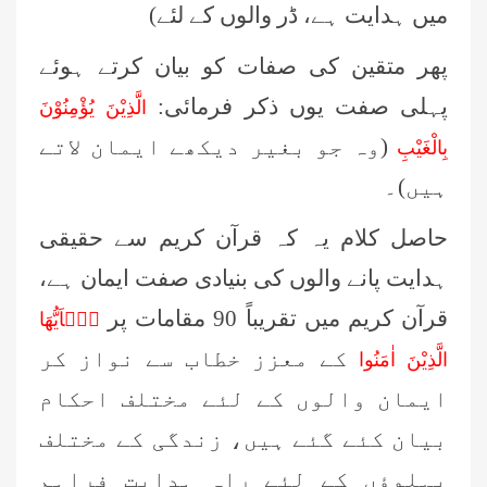
میں ہدایت ہے، ڈر والوں کے لئے)
پھر متقین کی صفات کو بیان کرتے ہوئے
پہلی صفت یوں ذکر فرمائی:
الَّذِيْنَ يُؤْمِنُوْنَ
(وہ جو بغیر دیکھے ایمان لاتے
بِالْغَيْبِ
ہیں)۔
حاصل کلام یہ کہ قرآن کریم سے حقیقی
ہدایت پانے والوں کی بنیادی صفت ایمان ہے،
قرآن کریم میں تقریباً 90 مقامات پر
يٰۤاَيُّهَا
کے معزز خطاب سے نواز کر
الَّذِيْنَ اٰمَنُوا
ایمان والوں کے لئے مختلف احکام
بیان کئے گئے ہیں، زندگی کے مختلف
پہلوؤں کے لئے راہِ ہدایت فراہم