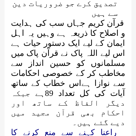
تصدیق کرے جو ضروریات دین
سے ہیں
قرآن
کریم جہاں سب کی ہدایت
و اصلاح کا ذریعہ ہے وہیں یہ اہل
ایمان کے لیے ایک دستور حیات ہے
اس لیے اللہ پاک نے قرآن پاک میں
مسلمانوں کو حسین انداز سے
مخاطب کر کے خصوصی احکامات
سے نوازا ہےاس خطاب کے ساتھ
آیات کی کل تعداد 89ہے جبکہ
دیگر الفاظ کے ساتھ اور
احکام بھی قرآن مجید میں
دیے گئے ہیں۔
راعنا کہنے سے منع کرنے کا