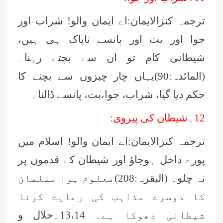
ترجمہ کنزالایمان:اے ایمان والو! شراب اور
جوا اور بت اور پانسے ناپاک ہی ہیں،
شیطانی کام تو ان سے بچتے رہنا۔
(المائدہ:90)یہاں چار چیزوں سے بچنے کا
حکم دیا گیا، شراب، جوا،بت، پانسے ڈالنا۔
12۔شیطان کی پیروی:
ترجمہ کنزالایمان:اے ایمان والو! اسلام میں
پورے داخل ہوجاؤ اور شیطان کے قدموں پر
نہ چلو۔ (البقرہ:208)معلوم ہوا مسلمان
کا دوسرے مذاہب کی رعایت کرنا
شیطانی دھوکا ہے۔ 13،14۔حلال و