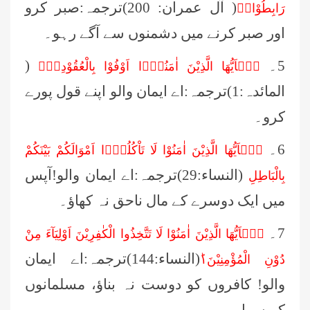
( آل عمران: 200)ترجمہ:صبر کرو
رَابِطُوْا١۫
اور صبر کرنے میں دشمنوں سے آگے رہو۔
5۔
(
يٰۤاَيُّهَا الَّذِيْنَ اٰمَنُوْۤا اَوْفُوْا بِالْعُقُوْدِ١ؕ۬
المائدہ:1)ترجمہ:اے ایمان والو اپنے قول پورے
کرو۔
6۔
يٰۤاَيُّهَا الَّذِيْنَ اٰمَنُوْا لَا تَاْكُلُوْۤا اَمْوَالَكُمْ بَيْنَكُمْ
(النساء:29)ترجمہ:اے ایمان والو!آپس
بِالْبَاطِلِ
میں ایک دوسرے کے مال ناحق نہ کھاؤ۔
7۔
يٰۤاَيُّهَا الَّذِيْنَ اٰمَنُوْا لَا تَتَّخِذُوا الْكٰفِرِيْنَ اَوْلِيَآءَ مِنْ
(النساء:144)ترجمہ:اے ایمان
دُوْنِ الْمُؤْمِنِيْنَ١ؕ
والو! کافروں کو دوست نہ بناؤ، مسلمانوں