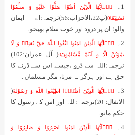
1۔
يٰۤاَيُّهَا الَّذِيْنَ اٰمَنُوْا صَلُّوْا عَلَيْهِ وَ سَلِّمُوْا
(پ22،الاحزاب:56)ترجمہ:اے ایمان
تَسْلِيْمًا0
والو! ان پر درود اور خوب سلام بھیجو۔
2۔
يٰۤاَيُّهَا الَّذِيْنَ اٰمَنُوا اتَّقُوا اللّٰهَ حَقَّ تُقٰتِهٖ وَ لَا
( آل عمران:102)
تَمُوْتُنَّ اِلَّا وَ اَنْتُمْ مُّسْلِمُوْنَ0
ترجمہ:اللہ سے ڈرو ،جیسے اس سے ڈرنے کا
حق ہے اور ہرگز نہ مرنا، مگر مسلمان۔
3۔
(
يٰۤاَيُّهَا الَّذِيْنَ اٰمَنُوْۤا اَطِيْعُوا اللّٰهَ وَ رَسُوْلَهٗ
الانفال: 20)ترجمہ:اللہ اور اس کے رسول کا
حکم مانو۔
4۔
يٰۤاَيُّهَا الَّذِيْنَ اٰمَنُوا اصْبِرُوْا وَ صَابِرُوْا وَ