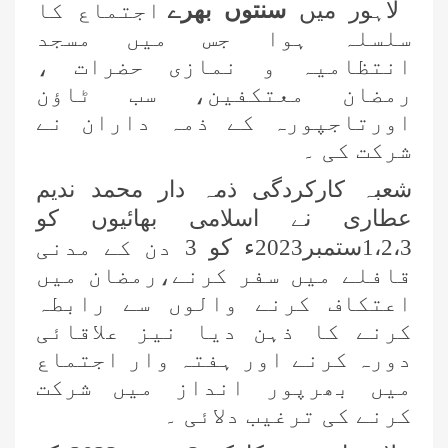
لاہور میں
سنتوں بھرے
اجتماع کا
سلسلہ ہوا جس میں مسجد
انتظامیہ و نمازی حضرات ،
رمضان معتکفین، سب ٹاؤن
اورتاجپورہ کے ذمہ داران نے
شرکت کی ۔
شعبہ کارکردگی ذمہ دار محمد ندیم
عطاری نے اسلامی بھائیوں کو
1،2،3ستمبر2023ء کو 3 دن کے مدنی
قافلے میں سفر کرنے،رمضان میں
اعتکاف کرنے والوں سے رابطہ
کرنے کا ذہن دیا نیز علاقائی
دورہ کرنے اور ہفتہ وار اجتماع
میں بھرپور انداز میں شرکت
کرنے کی ترغیب دلائی ۔