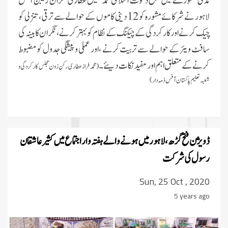
مدنی مشورے میں مبلغ دعوت اسلامی محمد شفیق عطاری نگران ریجن آفس
لاہور نے شرکائے مشورہ کو 12 دینی کاموں کے حوالے سے ترقی،تنزلی کو
چیک کرنے اور کارکردگی کے چیکنگ کے نظام کو بہتر کرنے ، نگران کابینہ کی
سافٹ ویئر کے حوالے سے تربیت کرنے ،اور عملی و پیشگی جدول کو مضبوط
کرنے کے متعلق اہم اور مفید نکات دیئے ۔
( محمد فراز عطاری رکن زون مجلس کارکردگی و
شعبہ تعلیم پاکستان آفس ذمہ دار)
ڈویژن فتح گڑھ، لاہور میں ہونے والے ہفتہ وار اجتماع میں کثیر عاشقان
رسول کی شرکت
Sun, 25 Oct , 2020
5 years ago