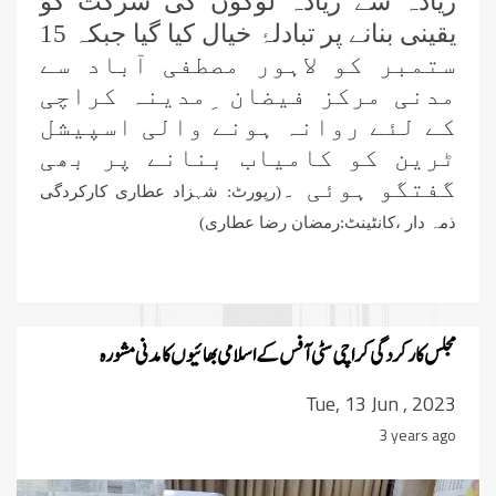
زیادہ سے زیادہ لوگوں کی شرکت کو
یقینی بنانے پر تبادلۂ خیال کیا گیا جبکہ 15
ستمبر کو لاہور مصطفی آباد سے
مدنی مرکز فیضان ِمدینہ کراچی
کے لئے روانہ ہونے والی اسپیشل
ٹرین کو کامیاب بنانے پر بھی
گفتگو ہوئی ۔
(رپورٹ: شہزاد عطاری کارکردگی
ذمہ دار ،کانٹینٹ:رمضان رضا عطاری)
مجلس کارکردگی کراچی سٹی آفس کے اسلامی بھائیوں کا مدنی مشورہ
Tue, 13 Jun , 2023
3 years ago