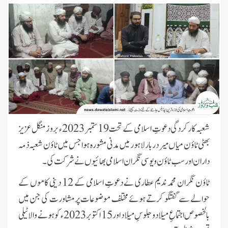
شعبہ کارکردگی دعوتِ اسلامی کے تحت 19 ستمبر 2023ء بروز منگل عزیز
بھٹی ٹاؤن میاں میر دربار لاہور میں مدنی مشورہ ہوا جس میں ٹاؤن شعبہ ذمہ
داران اور سب ٹاؤن و یوسی نگران اسلامی بھائیوں نے شرکت کی۔
ٹاؤن نگران محمد ندیم عطاری نے دعوتِ اسلامی کے 12 دینی کاموں کے
حوالے سے گفتگو کرتے ہوئے مختلف موضوعات پر مشاورت کی جن میں
بالخصوص اجتماعِ میلاد و جلوسِ میلاد اور 15 اکتوبر 2023ء کو ہونے والا ٹیلی