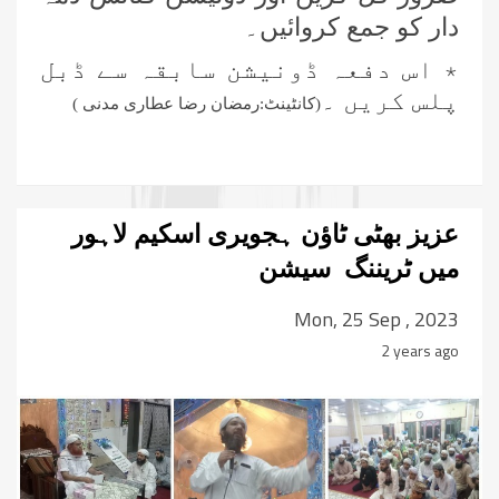
دار کو جمع کروائیں۔
٭ اس دفعہ ڈونیشن سابقہ سے ڈبل
پلس کریں ۔
(کانٹینٹ:رمضان رضا عطاری مدنی )
عزیز بھٹی ٹاؤن ہجویری اسکیم لاہور
میں ٹریننگ سیشن
Mon, 25 Sep , 2023
2 years ago