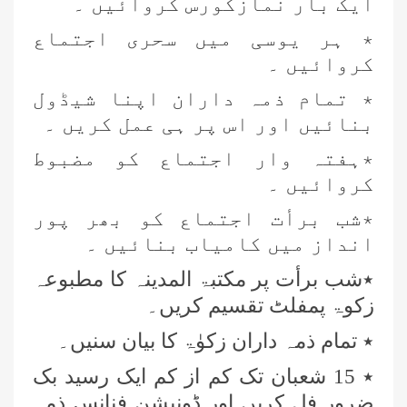
ایک بار نمازکورس کروائیں ۔
٭ ہر یوسی میں سحری اجتماع
کروائیں ۔
٭ تمام ذمہ داران اپنا شیڈول
بنائیں اور اس پر ہی عمل کریں ۔
٭ہفتہ وار اجتماع کو مضبوط
کروائیں ۔
٭شب برأت اجتماع کو بھر پور
انداز میں کامیاب بنائیں ۔
٭شب برأت پر مکتبۃ المدینہ کا مطبوعہ
زکوۃ پمفلٹ تقسیم کریں۔
٭ تمام ذمہ داران زکوٰۃ کا بیان سنیں۔
٭ 15 شعبان تک کم از کم ایک رسید بک
ضرور فل کریں اور ڈونیشن فنانس ذمہ