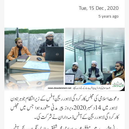
Tue, 15 Dec , 2020
5 years ago
دعوت اسلامی کی مجلس کارکردگی لاہور ریجن آفس کے زیر انتظام جوہرٹاون
لاہور میں 14دسمبر2020ء بروز پیر مدنی مشورہ ہوا جس میں مجلس
کارکردگی لاہور ریجن کے آفس ذمہ داران نے شرکت کی ۔