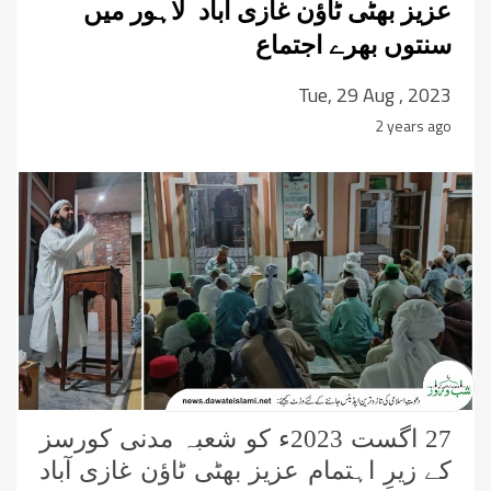
عزیز بھٹی ٹاؤن غازی آباد لاہور میں
سنتوں بھرے اجتماع
Tue, 29 Aug , 2023
2 years ago
27 اگست 2023ء کو شعبہ مدنی کورسز
کے زیرِ اہتمام عزیز بھٹی ٹاؤن غازی آباد