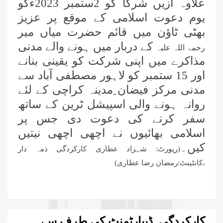
علاوہ ازیں شرکا کو 2ستمبر 2023ءکو
یوم دعوت اسلامی کے موقع پر عزیز
بھٹی ٹاؤن میں قائم حضرت میاں میر
کے دربار میں ہونے والے مدنی
رحمۃ اللہ علیہ
مذاکرے میں اپنی شرکت کو یقینی بنانے
اور 15 ستمبر کو لاہور مصطفی آباد سے
مدنی مرکز فیضان ِمدینہ کراچی کے لئے
روانہ ہونے والی اسپیشل ٹرین کے ساتھ
سفر کرنے کی دعوت دی جس پر
اسلامی بھائیوں نے اچھی اچھی نیتیں
کیں۔
(رپورٹ: شہزاد عطاری کارکردگی ذمہ دار
،کانٹینٹ:رمضان رضا عطاری)
کارکردگی ڈیپارٹمنٹ کی طرف سے