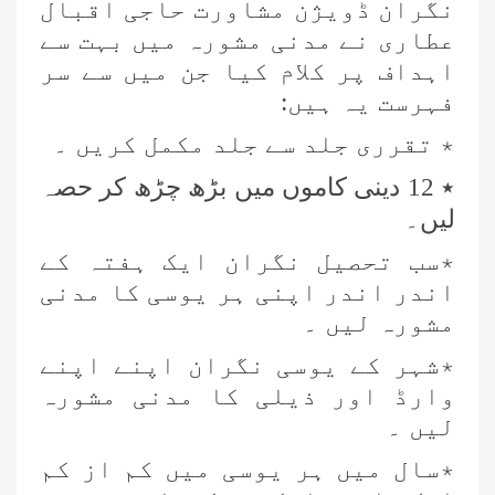
نگران ڈویژن مشاورت حاجی اقبال
عطاری نے مدنی مشورہ میں بہت سے
اہداف پر کلام کیا جن میں سے سر
فہرست یہ ہیں:
٭ تقرری جلد سے جلد مکمل کریں ۔
٭ 12 دینی کاموں میں بڑھ چڑھ کر حصہ
لیں۔
٭سب تحصیل نگران ایک ہفتہ کے
اندر اندر اپنی ہر یوسی کا مدنی
مشورہ لیں ۔
٭شہر کے یوسی نگران اپنے اپنے
وارڈ اور ذیلی کا مدنی مشورہ
لیں ۔
٭سال میں ہر یوسی میں کم از کم