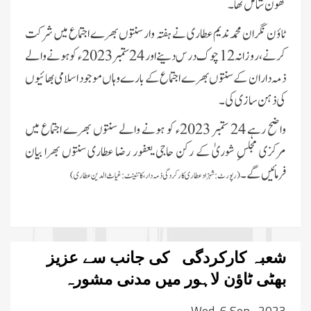
تھون شامل تھا۔
ٹاؤن نگران محمد ندیم عطاری نے ہفتہ وار سنتوں بھرے اجتماع میں شرکت
کرنے، روزانہ 12 چوک درس دینےاور 24 ستمبر 2023ء کو ہونے والے
ذمہ داران کے سنتوں بھرے اجتماع کے بارے وہاں موجود اسلامی بھائیوں
کی ذہن سازی کی۔
واضح رہے 24 ستمبر 2023ء کو ہونے والے سنتوں بھرے اجتماع میں
مرکزی مجلسِ شوریٰ کے رکن حاجی یعفور رضا عطاری سنتوں بھرا بیان
فرمائیں گے۔
(رپورٹ: شہزاد عطاری کارکردگی ذمہ دار ، کانٹینٹ:غیاث الدین عطاری)
شعبہ کارکردگی کی جانب سے عزیز
بھٹی ٹاؤن لاہور میں مدنی مشورہ
Wed, 6 Sep , 2023