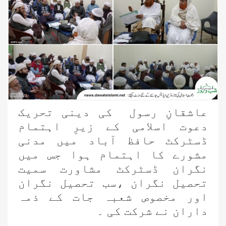
عاشقانِ رسول کی دینی تحریک
دعوت اسلامی کے زیرِ اہتمام
ڈسٹرکٹ حافظ آباد میں مدنی
مشورے کا اہتمام ہوا جس میں
نگران ڈسٹرکٹ مشاورت سمیت
تحصیل نگران ،سب تحصیل نگران
اور مخصوص شعبہ جات کے ذمہ
داران نے شرکت کی ۔