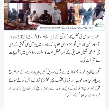
دعوت اسلامی کی مجلس کارکردگی کے زیر انتظام 07 فروری2021ء بروز
اتوار الرحمٰن گارڈن فیز 4 ڈویژن جلو پارک لاہور میں یو آئی سی کمپنی کے ڈی
جی ایم محمد شکیل صدیقی
کے گھر محفل نعت کا سلسلہ ہوا جس میں شخصیات
نے شرکت کی ۔
رضی اللہ عنہ
نگران کابینہ محمد ندیم عطاری نے شان صدیق اکبر
کے موضوع
پر بیان کیا اور دعوت ِاسلامی کی مختلف ایپلی کیشنز کا تعارف پیش کرتے ہوئے
شرکاکو دعوتِ اسلامی کے دینی ماحول سے وابستہ رہنے کا ذہن دیا۔
(رپورٹ:محمد
شہزاد عطاری رکن کابینہ مجلس کارکردگی)