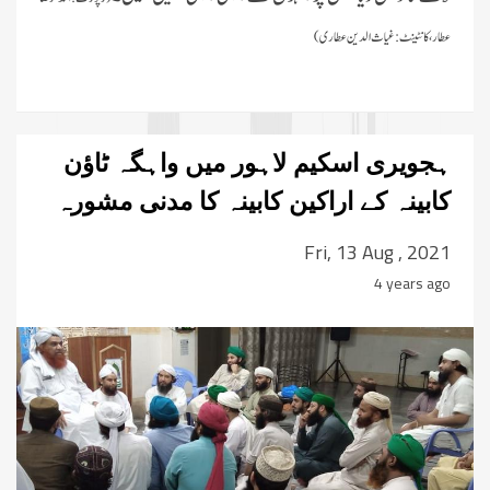
عطار،کانٹینٹ:غیاث الدین عطاری)
ہجویری اسکیم لاہور میں واہگہ ٹاؤن
کابینہ کے اراکین کابینہ کا مدنی مشورہ
Fri, 13 Aug , 2021
4 years ago