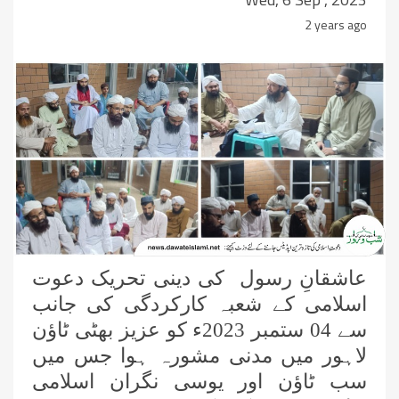
2 years ago
عاشقانِ رسول کی دینی تحریک دعوت
اسلامی کے شعبہ کارکردگی کی جانب
سے 04 ستمبر 2023ء کو عزیز بھٹی ٹاؤن
لاہور میں مدنی مشورہ ہوا جس میں
سب ٹاؤن اور یوسی نگران اسلامی