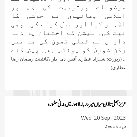
موضوعات پرتربیت کی جس پر
اسلامی بھائیوں نے خوشی کا
اظہار کیا اور عمل کرنے کی اچھی
نیت کی۔ سیشن کے اختتام پر ذمہ
داران نے ٹیلی تھون کی مد میں
رکنِ شوریٰ کو یونٹس بھی پیش کئے
۔
(رپورٹ: شہزاد عطاری آفس ذمہ دار ،کانٹینٹ:رمضان رضا
عطاری)
عزیز بھٹی ٹاؤن میاں میر دربار لاہور میں مدنی مشورہ
Wed, 20 Sep , 2023
2 years ago