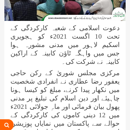
دعوت اسلامی کے شعبہ کارکردگی کے
تحت 10 اگست 2021ء کو ہجویری
اسکیم لاہور میں مدنی مشورہ ہوا
جس میں واہگہ ٹاؤن کابینہ کے اراکین
کابینہ نے شرکت کی۔
مرکزی مجلس شوریٰ کے رکن حاجی
یعفور رضا عطاری نے انفرادی شخصیت
میں نکھار پیدا کرنے، مبلغ کو کیسا ہونا
چاہیئے اور دین اسلام کی تبلیغ پر مدنی
پھول بیان فرمائی اور ماہِ جولائی 2021ء
میں 12 دینی کاموں کی کارکردگی کے
حوالے سے پاکستان میں نمایاں پوزیشن