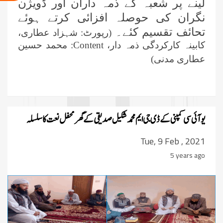
لینے پر شعبہ کے ذمہ داران اور ڈویژن
نگران کی حوصلہ افزائی کرتے ہوئے
تحائف تقسیم کئے۔
(رپورٹ: شہزاد عطاری،
کابینہ کارکردگی ذمہ دار،
Content
: محمد حسین
عطاری مدنی)
یو آئی سی کمپنی کے ڈی جی ایم محمد شکیل صدیقی کے گھر محفل نعت کا سلسلہ
Tue, 9 Feb , 2021
5 years ago