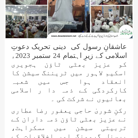
عاشقانِ رسول کی دینی تحریک دعوتِ
اسلامی کے زیرِ اہتمام 24 ستمبر 2023ء
کو عزیز بھٹی ٹاؤن ہجویری
اسکیم لاہور میں ٹریننگ سیشن کا
انعقاد ہوا جس میں شعبہ
کارکردگی کے ذمہ دا ر اسلامی
بھائیوں نے شرکت کی ۔
رکنِ شوریٰ حاجی یعفور رضا عطاری
نے عزیز بھٹی ٹاؤن ذمہ داران کے
تربیتی سیشن میں مسکراہٹ،
پرسنل گرومنگ اور اخلاقیات کے