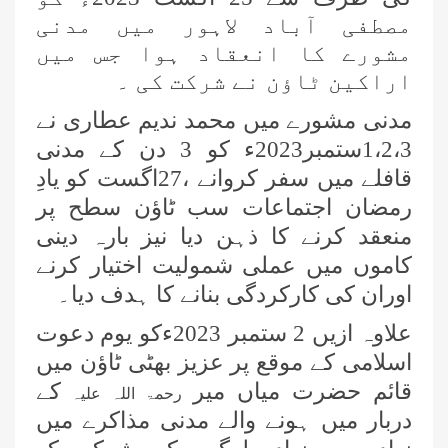
مصطفی آباد لاہور میں مدنی
مشورے کا انعقاد ہوا جس میں
اراکین ٹاؤن نے شرکت کی ۔
مدنی مشورے میں محمد ندیم عطاری نے
1،2،3ستمبر2023ء کو 3 دن کے مدنی
قافلے میں سفر کروانے ،27اگست کو یادِ
رمضان اجتماعات سب ٹاؤن سطح پر
منعقد کرنے کا ذہن دیا نیز بارہ دینی
کاموں میں عملی شمولیت اختیار کرنے
اوران کی کارکردگی بنانے کا ہدف دیا۔
علاوہ ازیں 2 ستمبر 2023ءکو یوم دعوت
اسلامی کے موقع پر عزیز بھٹی ٹاؤن میں
قائم حضرت میاں میر
کے
رحمۃ اللہ علیہ
دربار میں ہونے والے مدنی مذاکرے میں