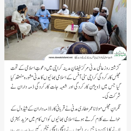
گزشتہ روز عالمی مدنی مرکز فیضانِ مدینہ کراچی میں دعوتِ اسلامی کے تحت
مجلس کارکردگی کراچی سٹی آفس کے اسلامی بھائیوں کا مدنی مشورہ منعقد کیا
گیا جس میں ڈویژن کارکردگی اور شعبہ جات کارکردگی ذمہ داران نے
شرکت کی۔
نگرانِ مجلس مولانا عمر عطاری مدنی نے قربانی کارڈ ذمہ داران کے شیڈول کے
حوالے سے کلام کرتے ہوئے اسلامی بھائیوں کو اس کام میں مزید بہتری
لانے کا ذہن دیا جس پر انہوں نے اچھی اچھی نیتیں کیں۔
(رپورٹ:احمد رضا