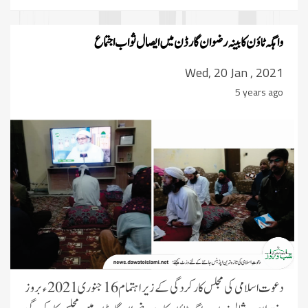
واہگہ ٹاؤن کابینہ رضوان گارڈن میں ایصال ثواب اجتماع
Wed, 20 Jan , 2021
5 years ago
دعوت اسلامی کی مجلس کارکردگی کے زیر اہتمام 16 جنوری 2021 ء بروز