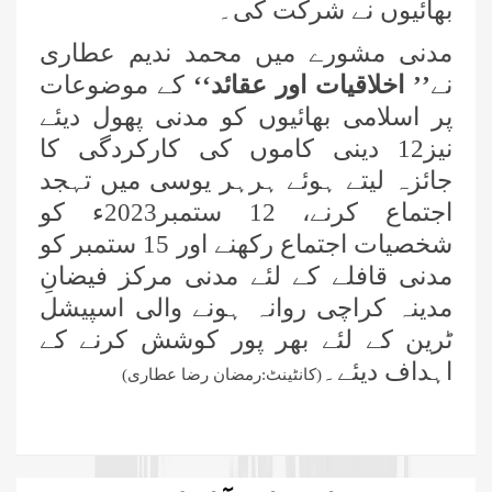
بھائیوں نے شرکت کی۔
مدنی مشورے میں محمد ندیم عطاری
نے
’’ اخلاقیات اور عقائد‘‘
کے موضوعات
پر اسلامی بھائیوں کو مدنی پھول دیئے
نیز12 دینی کاموں کی کارکردگی کا
جائزہ لیتے ہوئے ہرہر یوسی میں تہجد
اجتماع کرنے، 12 ستمبر2023ء کو
شخصیات اجتماع رکھنے اور 15 ستمبر کو
مدنی قافلے کے لئے مدنی مرکز فیضانِ
مدینہ کراچی روانہ ہونے والی اسپیشل
ٹرین کے لئے بھر پور کوشش کرنے کے
اہداف دیئے۔
(کانٹینٹ:رمضان رضا عطاری)