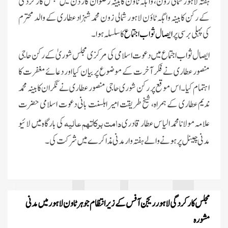
ہفتہ لاہور شمالی زون، واہگہ ٹاؤن کابینہ رضوان گارڈن میں مجلس کارکردگی
کے رکن کابینہ واہگہ ٹاؤن لاہور شمالی زون محمد شہزاد عطاری کے والد محترم
کی پہلی برسی پر
ایصال ثواب اجتماع
کا سلسلہ ہوا۔
ایصال ثواب اجتماع میں دعوت اسلامی کی مرکزی مجلس شوریٰ کے رکن حاجی
منصور عطاری نے فکر آخرت کے موضوع پر بیان کیا اور دعائے مغفرت کا
اہتمام کیا۔ اس موقع پر رکن شوری حاجی منصور عطاری نے نگران کابینہ محمد
ندیم عطاری کے ہمراہ، شیخ طریقت امیر اہلسنت بانی دعوت اسلامی حضرت
دامت برکاتہم عالیہ
علامہ مولانا محمد الیاس عطار قادری
کی بارگاہ میں لائیو
مدنی چینل پر ہونے والے ہفتہ وار مدنی مذاکرےمیں شرکت کی ۔
مجلس کارکردگی لاہور ریجن آفس کے زیر انتظام جوہرٹاون لاہور میں مدنی
مشورہ