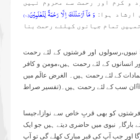
د و کرم اور رحمت سے محروم نہیں
وَ مَاۤ اَرْسَلْنٰكَ اِلَّا رَحْمَةً لِّلْعٰلَمِیْنَ(
۱۰۷
)
 ارشاد ہوا:
تمہیں تمام جہانوں کیلئے رحمت بنا
 نبیوں،رسولوں اور فرشتوں کے لئے رحمت
 انسانوں
کے لئے رحمت ہیں،مومن و کافر
مادات کے لئے رحمت ہیں۔ الغرض عالَم میں
ن ﷺان سب کے لئے رحمت ہیں۔(تفسیر صراط
رشتوں کو بھی قربِ خاص سے نوازا،جیسا
 بارگاہِ نبوی میں حاضری دیتے ہیں جو ایک
گا اور جب آپ کی قبرِ مبارک کھلے گی تو آپ