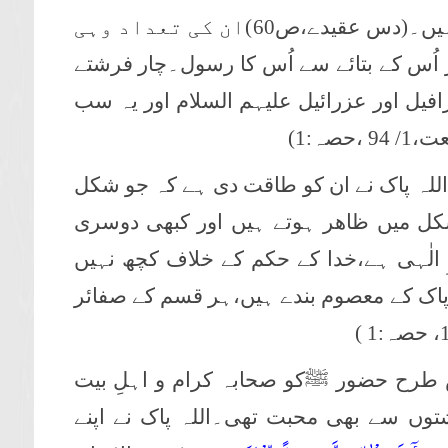
فرشتے نوری مخلوق ہیں۔(دس عقیدے،ص60)ان کی تعداد وہی
 اُس کے بتائے سے اُس کا رسول۔
چار فرشتے
فیل اور عزرائیل علیہم السلام اور یہ سب
صہ:1)
للہ پاک نے ان کو طاقت دی ہے کہ جو شکل
کل میں ظاھر ہوتے ہیں اور کبھی دوسری
لٰہی ہے،خدا کے حکم کے خلاف کچھ نہیں
لہ پاک کے معصوم بندے ہیں،ہر قسم کے صفائر
رح حضور ﷺکو صحابہ کرام و اہلِ بیت
ں سے بھی محبت تھی۔اللہ پاک نے اپنے