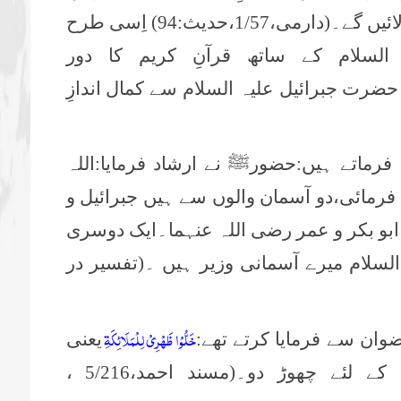
1/57،حدیث:94) اِسی طرح
لسلام کے ساتھ قرآنِ کریم کا دور
حضرت جبرائیل علیہ السلام سے کمال اندازِ
 فرماتے ہیں:حضورﷺ نے ارشاد فرمایا:اللہ
د فرمائی،دو آسمان والوں سے ہیں جبرائیل و
 ابو بکر و عمر رضی اللہ عنہما۔ایک دوسری
 السلام میرے آسمانی وزیر ہیں ۔(تفسیر در
خَلُّوْا ظَهْرِيْ لِلْمَلَائِكَةِ
ِضوان سے فرمایا کرتے تھے:
یعنی
میری پیٹھ پیچھے کی جگہ فرشتوں کے لئے چھوڑ دو۔(مسند احمد،5/216 ،