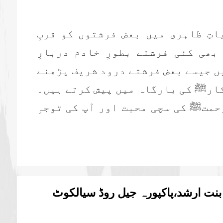
تِ ظاہری میں بعض فرشتوں کو قربِ
بھی کئی فرشتے بطورِ خادم دربارِ
ں جیسے بعض فرشتے درود شریف پڑھنے
کارﷺ کی بارگاہ میں پیش کرتے ہیں۔
رحمتﷺ کی سچی محبت اور آپ کی توجہِ
ت ارشد،پاکپورہ جیل روڈ سیالکوٹ