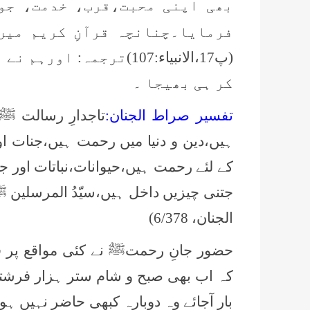
بھی اپنی محبت،قرب، خدمت، جو
فرمایا۔چنانچہ قرآنِ کریم میں
(پ
17
،الانبیاء:
107
)
ترجمہ: اورہم نے 
کر ہی بھیجا ۔
تفسیر صراط الجنان:
تاجدارِ رسالت ﷺ
ہیں،دین و دنیا میں
رحمت ہیں،جنات اور
کے لئے رحمت ہیں،حیوانات،نباتات اور ج
جتنی چیزیں داخل ہیں،سیّدُ المرسلی
الجنان، 6/378)
حضور جانِ رحمتﷺ نے کئی مواقع پر ف
کہ اب بھی صبح و شام ستر
ہزار فرشتے
بار آجائے وہ دوبارہ کبھی حاضر نہیں ہو