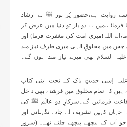
 روایت ہے،حضور پُر نور ﷺ نے ارشاد
 فرمائے،میں نے دو بار تو دنیا میں عرض کر
ا،اے اللہ!میری امت کی مغفرت فرما) اور
جس میں مخلوقِ الٰہی میری طرف نیاز مند
یہ السلام بھی میرے نیاز مند ہوں گے۔
لیہ اِسی حدیثِ پاک کے تحت اپنی کتاب
 ہیں کہ تمام مخلوق میں فرشتے بھی داخل
عت فرمائیں گے۔سرکارِ دو عالَم ﷺ کی
جہاں کہیں تشریف لے جاتے نگہبانی اور
و آپ کے پیچھے پیچھے چلتے تھے۔
(سرور