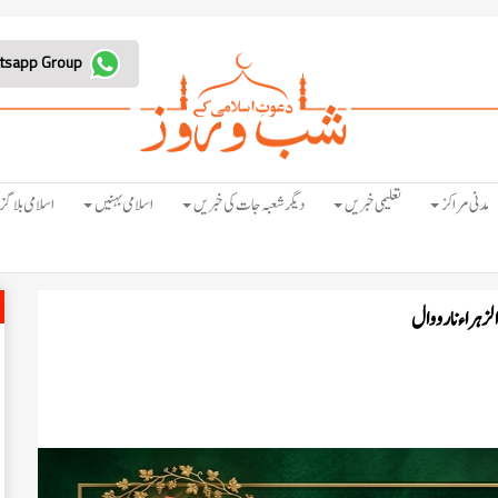
Join Whatsapp Group
مدنی مراکز
تعلیمی خبریں
دیگر شعبہ جات کی خبریں
اسلامی بہنیں
اسلامی بلاگز
لزہراء
نارووال