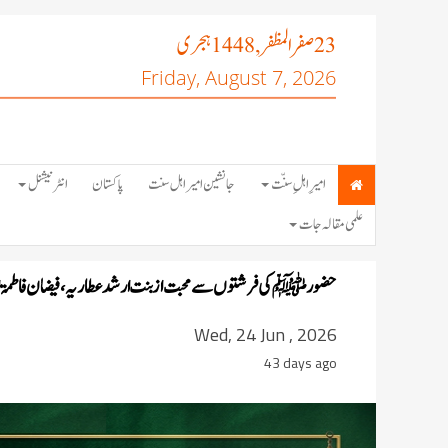
صفر المظفر
ہجری
, 1448
23
Friday, August 7, 2026
امیرِ اہلِ سنّت
جانشین امیر اہل سنت
پاکستان
انٹرنیشنل
علمی مقالہ جات
حضور ﷺ کی فرشتوں سے محبت از بنت ارشد عطاریہ، فیضان فاطمۃ ا
Wed, 24 Jun , 2026
43 days ago