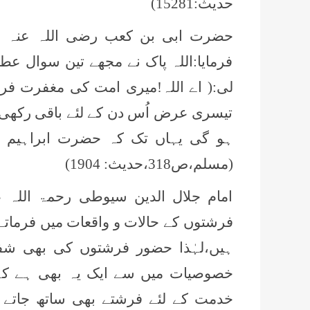
حدیث:15281)
حضرت ابی بن کعب رضی اللہ عنہ سے
فرمایا:اللہ پاک نے مجھے تین سوال عطا
لی:( اے اللہ!میری امت کی مغفرت فرم
تیسری عرض اُس دن کے لئے باقی رکھی 
ہو گی یہاں تک کہ حضرت ابراہیم عل
(مسلم،ص318،حدیث:
1904)
امام جلال الدین سیوطی رحمۃ اللہ ع
فرشتوں کے حالات و واقعات میں فرماتے
ہیں،لہٰذا
حضور
فرشتوں کی بھی شفا
خصوصیات میں سے ایک یہ بھی ہے کہ 
خدمت کے لئے فرشتے بھی ساتھ جاتے ج