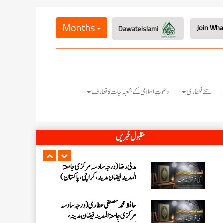
عبدالرؤف (درجہ سابعہ جامعۃ المدینہ
فیضان بغداد ،کراچی،پاکستان)
Months
Dawateislami
عبد الرسول (درجہ خامسہ مرکزی جامعۃ
المدینہ فیضان مدینہ ،کراچی ،پاکستان)
مدنی رضا(درجہ سادسہ مرکز ی جامعۃ
نئے لکھاری
دعوتِ اسلامی کے شعبہ جات کا تعارف
المدینہ فیضان مدینہ ،کراچی،پاکستان)
حافظ محمد مصطفٰی عطاری (درجہ سادسہ
مقبول خبریں
مرکزی جامعۃالمدينہ فیضان مدینہ،
کراچی،پاکستان)
ابو برہان عبدالرحمن عطاری (درجہ
رابعہ جامعۃالمدینہ فیضان رضا
،لاہور،پاکستان)
عبدالمقیم (درجہ سابعہ مرکزی
جامعۃالمدینہ فیضان بغداد،