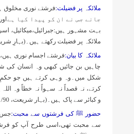
ملائکہ پر فضیلت:
جانے جس نے ان کو پیدا کیا ہے
اور
بہت مشہور ہیں:جبرائیل،میکائیل، اسرا
ملائکہ پر فضیلت رکھتے ہیں۔(بہارِ شریعت،1/ 94 ،ح
ملائکہ کا بیان:
فرشتے اجسام نوری ہیں،ا
چاہیں بن جائیں کبھی وہ انسان کی ش
شکل میں۔وہ وہی کرتے ہیں جو حکمِ ا
کرتے، نہ قصداً نہ سہواً نہ خطاً وہ ال
و کبائر سے پاک ہیں۔(بہار شریعت، 1/90، حصہ:1 )
حضور ﷺ کی فرشتوں سے محبت:
جس ط
سے محبت تھی،اسی طرح آپ کو فرشتو