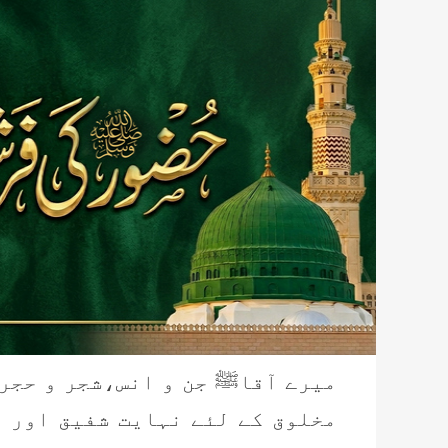
میرے آقاﷺ
جن و انس،شجر و حجر
مخلوق کے لئے نہایت شفیق اور 