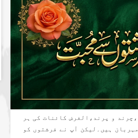
،چرند و پرند،الغرض کائنات کی ہر
مہربان ہیں۔لیکن آپ نے فرشتوں کو