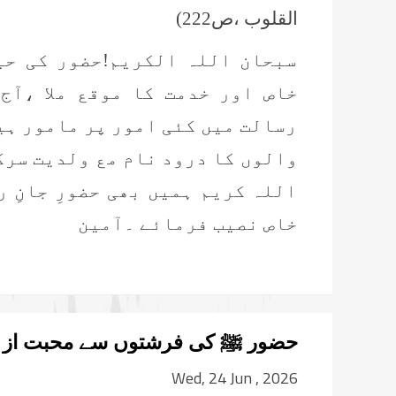
القلوب ،ص222)
سبحان اللہ الکریم!حضور کی حیا
خاص اور خدمت کا موقع ملا ،آج 
رسالت میں کئی امور پر مامور ہی
والوں کا درود نام مع ولدیت سر
اللہ کریم ہمیں بھی حضورِ جانِ 
خاص نصیب فرمائے ۔آمین
حضور ﷺ کی فرشتوں سے محبت از بن
Wed, 24 Jun , 2026