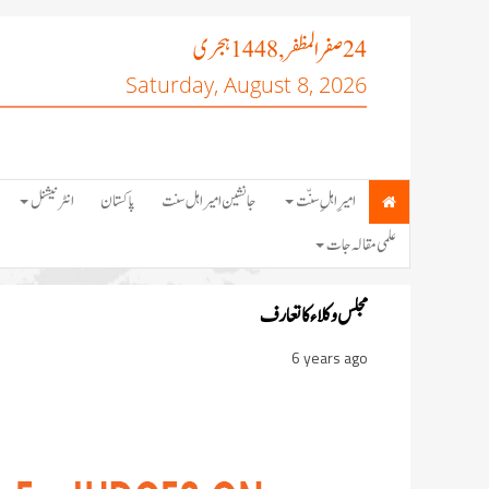
صفر المظفر
ہجری
, 1448
24
Saturday, August 8, 2026
امیرِ اہلِ سنّت
جانشین امیر اہل سنت
پاکستان
انٹرنیشنل
علمی مقالہ جات
مجلس وکلاء کا تعارف
6 years ago