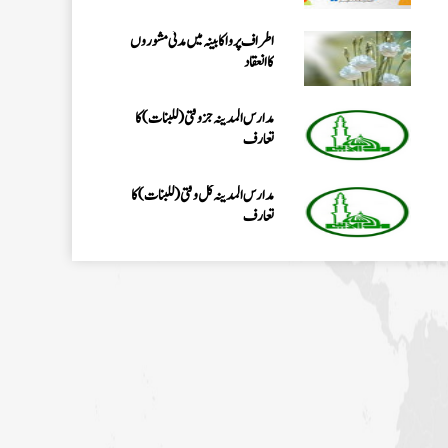
اطراف پرواکابینہ میں مدنی مشوروں
کاانعقاد
مدارس المدینہ جزوقتی (للبنات) کا
تعارف
مدارس المدینہ کل وقتی(للبنات)کا
تعارف
شعبہ مُدَرِّسہ کورس(للبنات) کا تعارف
مدرسۃ المدینہ کورسز(للبنین) کا
تعارف
مدارس المدینہ جز وقتی( للبنین)کا
تعارف