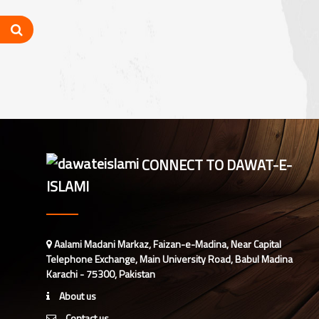
مدارس المدینہ کل وقتی(للبنین) کا
تعارف
شعبہ ماہنامہ خواتین کا مختصر تعارف
اسپیشل پرسنز ڈیپارٹمنٹ دعوت اسلامی
CONNECT TO DAWAT-E-
کاتعارف
ISLAMI
چائنیز لینگوئج ڈیپارٹمنٹ
Aalami Madani Markaz, Faizan-e-Madina, Near Capital
دارالمدینہ کاتعارف
Telephone Exchange, Main University Road, Babul Madina
Karachi - 75300, Pakistan
About us
اطراف پرواکابینہ میں مدنی مشوروں
Contact us