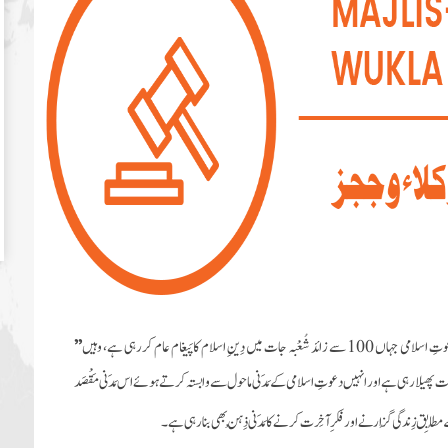
کا پَیغام عام کررہی ہے، وہیں
’’
وت پھیلارہی ہے اور انہیں دعوتِ اسلامی کے مَدَنی ماحول سے وابستہ کرتے ہوئے اس مَدَنی مَقْصَد
مُطابِق زِندگی گُزارنے
اور فکرِ آخِرت کرنے کا مَدَنی ذِہْن بھی بنا رہی ہے ۔