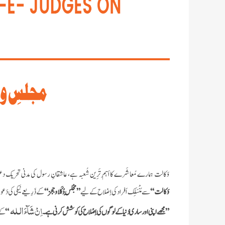
وَکالت ہمارے مُعاشَرے کا اَہَم تَرِین شُعبہ ہے، عاشقانِ رسول کی مدنی تحریک دعوتِ اسلامی جہاں 100 سے زائد شُعْبہ جات میں دِینِ اسلام 
وَکالت‘‘
سےمُنْسَلِک اَفراد کی اِصْلاح کے لیے
”مَجْلِسِ وُکَلا وججز“
کے ذَرِیعے نیکی کی دَع
اللہ
اِنْ شَآءَ
”مجھے اپنی
اور ساری دُنیا کے لوگوں کی اِصْلاح کی کوشش کرنی ہے۔
“
کے 