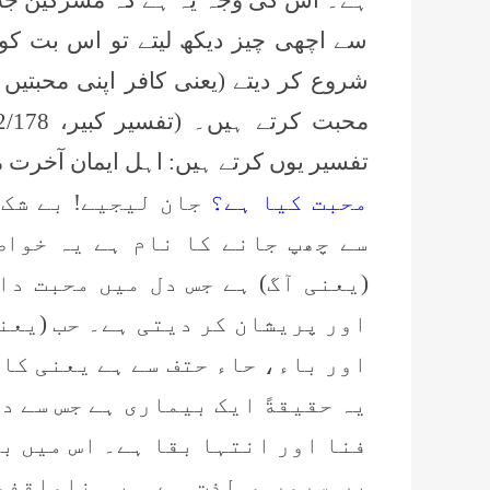
سے اچھی چیز دیکھ لیتے تو اس بت کو
شروع کر دیتے (یعنی کافر اپنی محبتیں
تفسیر یوں کرتے ہیں: اہل ایمان آخرت 
محبت کیا ہے؟
جان لیجیے! بے شک
سے چھپ جانے کا نام ہے یہ خواص
(یعنی آگ) ہے جس دل میں محبت دا
اور پریشان کر دیتی ہے۔ حب (یعن
اور باء، حاء حتف سے ہے یعنی کاٹ
یہ حقیقةً ایک بیماری ہے جس سے د
فنا اور انتہا بقا ہے۔ اس میں ب
پر سرور و لذت ہے۔ یہ ناواقفو