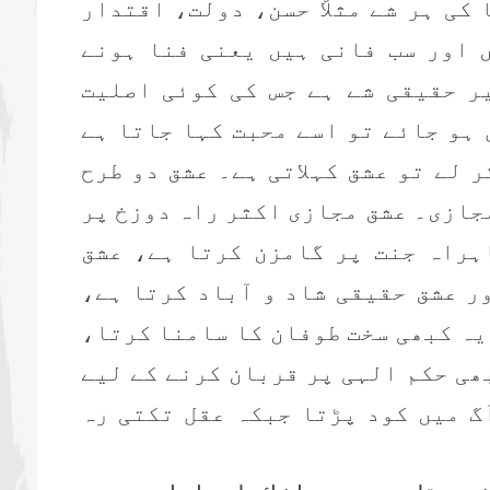
کی ہر شے مثلاً حسن، دولت، اقتدار
 اور سب فانی ہیں یعنی فنا ہونے
ر حقیقی شے ہے جس کی کوئی اصلیت
 ہو جائے تو اسے محبت کہا جاتا ہے
 لے تو عشق کہلاتی ہے۔ عشق دو طرح
مجازی۔ عشق مجازی اکثر راہ دوزخ پر
ہراہ جنت پر گامزن کرتا ہے، عشق
ر عشق حقیقی شاد و آباد کرتا ہے،
یہ کبھی سخت طوفان کا سامنا کرتا،
ھی حکم الہی پر قربان کرنے کے لیے
گ میں کود پڑتا جبکہ عقل تکتی رہ