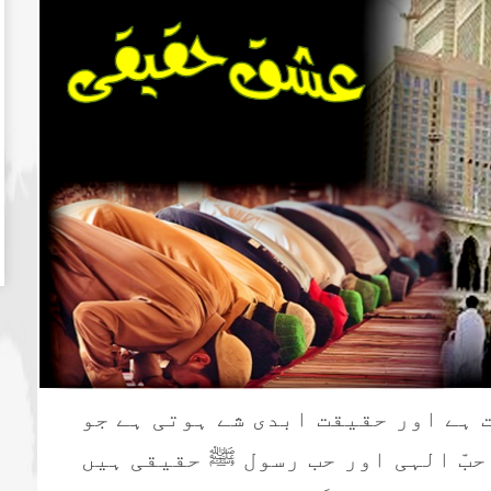
 ہے اور حقیقت ابدی شے ہوتی ہے جو
حبّ الہی اور حب رسول ﷺ حقیقی ہیں