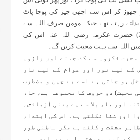
 چھوڑ کر اس سے اچھی چیز کی پوجا پاٹ
 بدلتے رہتے تھے جبکہ مومن صرف اللہ سے
محبت کرتے ہیں۔ (تفسیر کبیر، 2/178) حضرت عکرمہ رضی اللہ عنہ اس کی
میں اللہ سے بہت محبت کریں گے۔
 محبت فکروں سے کٹ جانے اور رازوں
 کے لیے نور اور عوام کے لیے نار
خل ہو جاتی ہے اسے بے چین و مضطرب
ی محبت) دو حروف کا مجموعہ ہے، حاء
نا اور باء بلا سے ہے یعنی آزمائش۔
وا اور شفا نکلتی ہے۔ اس کی ابتداء
ظاہر مشقت و کلفت ہے مگر باطنی طور
ں کے لیے بدبختی اور بیماری ہے،