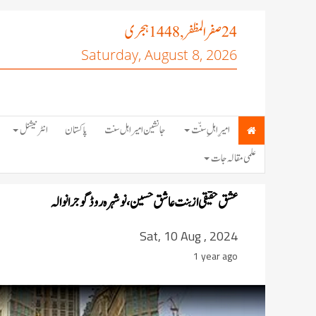
صفر المظفر
ہجری
, 1448
24
Saturday, August 8, 2026
امیرِ اہلِ سنّت
جانشین امیر اہل سنت
پاکستان
انٹرنیشنل
علمی مقالہ جات
عشق حقیقی از بنت عاشق حسین، نوشہرہ روڈ گوجرانوالہ
Sat, 10 Aug , 2024
1 year ago