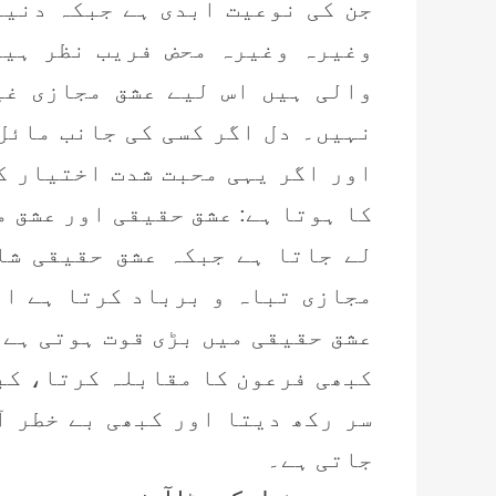
جن کی نوعیت ابدی ہے جبکہ دنیا 
وغیرہ وغیرہ محض فریب نظر ہیں
والی ہیں اس لیے عشق مجازی غی
نہیں۔ دل اگر کسی کی جانب مائل
اور اگر یہی محبت شدت اختیار کر
کا ہوتا ہے: عشق حقیقی اور عشق 
لے جاتا ہے جبکہ عشق حقیقی شا
مجازی تباہ و برباد کرتا ہے او
عشق حقیقی میں بڑی قوت ہوتی ہے 
کبھی فرعون کا مقابلہ کرتا، کب
سر رکھ دیتا اور کبھی بے خطر آ
جاتی ہے۔