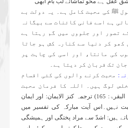
شق عقل ہے محو تماشائے لب بام ابھی
ول ﷺ کی محبت کامل ہے۔ یہ دولت بے
اتی ہے اسے فانی کائنات سے بیگانہ
ے تصور اور جلووں میں گم رہتا ہے
 کھو کر دنیا سے کنارہ کش ہو جاتا
وب کی مانتا، اور اسی کی چاہت پر
جان تک قربان کر دیتا ہے۔
نہ:
محبت کرنے والوں کی کئی اقسام
خلص لوگ ہیں۔ اللہ کا فرمان محبت
(پ 2، البقرۃ: 165) ترجمہ کنز الایمان: اور ایمان
بت نہیں۔اس آیت مبارکہ کی تفسیر میں
ے ہیں: اشدّ سے مراد پختگی اور ہمیشگی
کسی بت کی پوجا کرتے اور پھر کوئی اس