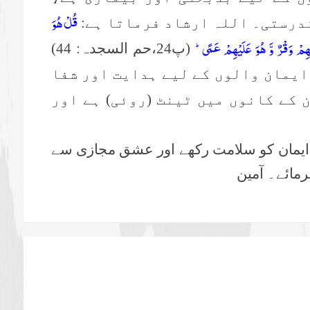
قُلْ هُوَ
درستی۔ اللہ ارشاد فرماتا ہے:
ِهِمْ وَقْرٌ وَّ هُوَ عَلَیْهِمْ عَمًىؕ-
(پ24،حم السجدہ: 44)
 ایمان والوں کے لیے ہدایت اور شفا
ن کے کانوں میں ٹینٹ (روئی) ہے اور
ے ایمان کو سلامت رکھے اور عشق مجازی سے
مائے۔ آمین