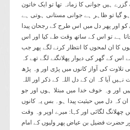
ے ہیں جوانی کا زمانہ تھا تو ایک خاتون
و گیا تو ظاہر ہے جوانی مستانی ہوتی ہے
ی کو اور پھر دل میں اس طرح کے رجحان پیدا
جاتا ہے تو اس کے ساتھ وقت طے کیا اور اس
یوں کا ان لمحوں کا انتظار کرنے لگے پھر جب
اس کے گھر کی دیوار پھلانگنے لگے تھے کہ
تلاوت کی آواز کانوں میں پڑی اور وہ پڑھ
 نہیں آیا کہ ان کے دل اللہ کے ذکر اور اللہ
ں اور وہ خوف خدا میں مبتلا ہوں اور جو
ن کہ دل میں حیثیت پیدا ہو۔ بس یہ کانوں
ں چھلانگ لگائی اور کہا: میرے اوپر وہ وقت
 اور حضرت فضیل بن عیاض پھر ولیوں کے امام