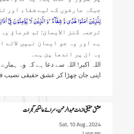
جبکہ عارفوں کے لیے شفاء اور تن
لِلَّذِیْنَ اٰمَنُوْا هُدًى وَّ شِفَآءٌؕ-وَ الَّذِیْنَ لَا یُؤْمِنُوْنَ فِیْۤ اٰذَان
ترجمہ کنز الایمان: تم فرماؤ وہ
ہے اور وہ جو ایمان نہیں لاتے ا
وہ ان پر اندھا پن ہے۔
اللہ اکبر! اللہ سے دعا ہے کہ وہ ہمار
اپنی جان چھڑا کر عشق حقیقی نصیب فر
عشق حقیقی از بنت عبدالرحمن،سرائے عالمگیر گجرات
Sat, 10 Aug , 2024
1 year ago