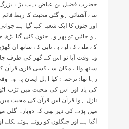
حضرت فضیل بن عیاض بہت بڑے بزرگ گزر
سے آشنائی ہو گئی محبت کا ربط قائم ہ
اور جنون کا ایک شعبہ کہا گیا ہے جوان
ہو جائیں تو پھر وہ جنون کئی گنا بڑھ 
کے ملنے کے لیے بے تابی کے ساتھ ان گھڑ
وہ وقت آیا تو اس کے گھر کی طرف چلے 
ساتھ والے مکان سے کسی قاری قرآن کی 
رہا تھا: ترجمہ: کیا اہل ایمان پہ وہ وقت
کی یاد اور اس کی محبت میں تڑپ اٹھی
نازل ہوا قرآن اس قرآن کی محبت میں ا
میں پڑنے کی دیر تھی کہ دوبارہ گلی می
آگیا ہے اور جنگلوں کو روتے ہوئے نکلے