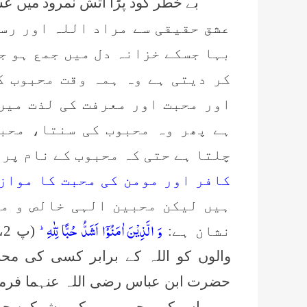
بے خطر کود پڑا آتش نمرود میں ع
عشق حقیقی سے مراد اللہ اور رس
بہا جسکے خزانہ دل میں جمع ہو ج
کر دیتی ہے وہ ہمہ وقت محبوب ک
اور محبت اور معرفت کی لذت میں
ہے پھر وہ محبوب کی سنتا، محب
چلتا ہے حتی کہ محبوب کے نام پر 
کافر اور مومن کی محبت کا مواز
ہیں لیکن محبین الہی خالص و م
وَ الَّذِیْنَ اٰمَنُوْۤا اَشَدُّ حُبًّا لِّلّٰهِؕ-
نشان ہے:
والوں کو اللہ کے برابر کسی کی مح
حضرت ابن عباس رضی اللہ عنہما فرمات
ہے۔ اس کی وجہ یہ ہے کہ مشرکین جب 