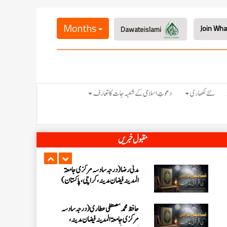
جامعۃ المدینہ فیضانِ مدینہ،
کراچی،پاکستان)
Months
Dawateislami
عبدالرؤف (درجہ سابعہ جامعۃ المدینہ
فیضان بغداد ،کراچی،پاکستان)
عبد الرسول (درجہ خامسہ مرکزی جامعۃ
المدینہ فیضان مدینہ ،کراچی ،پاکستان)
نئے لکھاری
دعوتِ اسلامی کے شعبہ جات کا تعارف
مدنی رضا(درجہ سادسہ مرکز ی جامعۃ
المدینہ فیضان مدینہ ،کراچی،پاکستان)
مقبول خبریں
حافظ محمد مصطفٰی عطاری (درجہ سادسہ
مرکزی جامعۃالمدينہ فیضان مدینہ،
کراچی،پاکستان)
ابو برہان عبدالرحمن عطاری (درجہ
رابعہ جامعۃالمدینہ فیضان رضا
،لاہور،پاکستان)