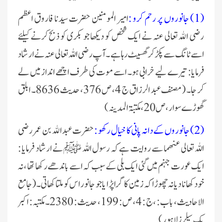
(1) جانوروں پر رحم کرو :
امیر المومنین حضرت سیدنا فاروق اعظم
رضی الله تعالی عنہ نے ایک شخص کو دیکھا جو بکری کو ذبح کرنے کیلئے
اسے ٹانگ سے پکڑ کر گھسیٹ رہا ہے ۔ آپ رضی اللہ تعالی عنہ نے ارشاد
فرمایا: تیرے لیے خرابی ہو۔ اسے موت کی طرف اچھے انداز میں لے
کر جا۔ ( مصنف عبد الرزاق ج 4، ص 376، حدیث 8636۔ ابلق
گھوڑے سوار ،ص 20، مكتبۃ المدینہ)
(2) جانوروں کے دانہ پانی کا خیال رکھو :
حضرت عبد الله بن عمر رضی
اللہ تعالی عنهما سے روایت ہے کہ رسول اللہ ﷺ نے ارشاد فرمایا :
ایک عورت جہنم میں گئی ایک بلی کے سبب کہ اسے باندھے رکھا تھا ، نہ
خود کھانا دیا نہ چھوڑا کہ زمین کا گرا پڑا یا جو جانور اس کو ملتا کھاتی۔(جامع
الاحاديث، باب: ، ج : 4، ص: 199، حدیث : 2380۔مکتبہ: اکبر
بک سیلرز لاہور)