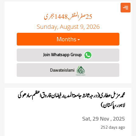
صفر المظفر
ہجری
, 1448
25
Sunday, August 9, 2026
Months
Join Whatsapp Group
Dawateislami
محمد مزمل عطاری (درجہ ثالثہ جامعۃ المدینہ فیضان فاروق اعظم سادھو کی
لاہور ،پاکستان)
Sat, 29 Nov , 2025
252 days ago