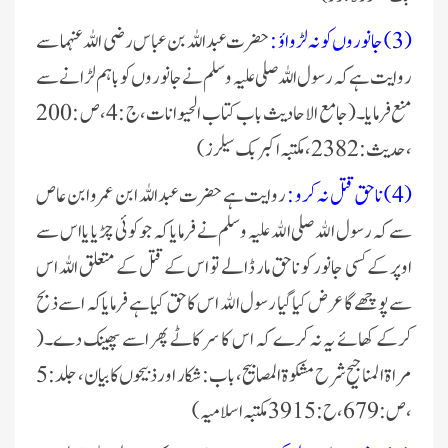
(3) جانوروں کو نہ لڑواؤ :
حضرت عبداللہ بن عباس رضی اللہ عنہما سے
روایت ہے کہ رسول اللہ صلی علیہ وسلم نے جانوروں کو باہم لڑانے سے
منع فرمایا۔(جامع الاحادیث باب کتاب الحيوانات ، ج : 4، ص : 200
، حدیث : 2382 ، مکتبہ اکبر بک سیلرز )
(4) ناحق قتل نہ کرو :
روایت ہے حضرت عبداللہ ابن عمرو ابن عاص
سے کہ رسول الله صلی الله علیہ وسلم نے فرمایا کہ جو کوئی چڑیا یا اس سے
اوپر کے کسی جانور کو ناحق مار ڈالے تو اس کے قتل کے متعلق اللہ اس
سے پوچھے گا عرض کیا گیا رسول الله اس کا حق کیا ہے فرمایا کہ اسے ذبح
کرکے کھائے یہ نہ کرے کہ اس کا سر کاٹے پھر اسے پھینک دے۔(
مراۃ المناجیح شرح مشکوۃ المصابیح، باب : شکار اور ذبیحوں کا بیان ، جلد : 5
، ص : 679 ، ح : 3915 مکتبہ اسلامیہ )