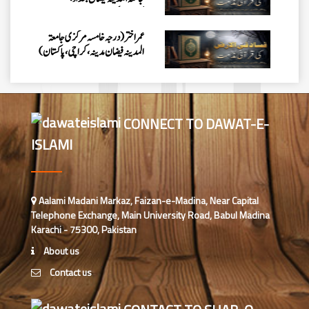
کراچی،پاکستان)
عمر اختر (درجہ خامسہ مرکزی جامعۃ
المدینہ فیضان مدینہ ،کراچی،پاکستان)
محمد وقاص (مرکزی جامعۃ المدینہ
فیضان مدینہ،کراچی ،پاکستان)
CONNECT TO DAWAT-E-
ISLAMI
محمد سعد عمران (درجہ عالیہ مرکزی
جامعۃ المدینہ فیضانِ مدینہ ،کراچی
،پاکستان)
احمد رضا ہاشمی (درجہ خامسہ مرکزی
Aalami Madani Markaz, Faizan-e-Madina, Near Capital
جامعۃ المدينہ فيضان عثمان غنى،
Telephone Exchange, Main University Road, Babul Madina
کراچی،پاکستان)
Karachi - 75300, Pakistan
ارشد علی عطاری (درجہ خامسہ
About us
مرکزی جامعۃ المدینہ فیضانِ مدینہ،
Contact us
کراچی،پاکستان)
عبدالرؤف (درجہ سابعہ جامعۃ المدینہ