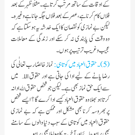
کے اوقات کے ساتھ مرتّب کرتا ہے ۔ مثلًا ظہر کے بعد
فلاں کام کرنا ہے ، عصر کے بعد فلاں جگہ جانا ہے وغیرہ ۔
لیکن بےنمازی کو نقصان کا ایک خدشہ یہ ہوسکتا ہے کہ
وہ وقت کی پابندی نہ کر سکے اور زندگی کے معاملات
عجیب و غریب ترتیب پر ہوں ۔
(5) ۔حقوق العباد میں کوتاہی :
نماز خالصًا رب تعالٰی کی
رضا پانے کے لیے ادا کی جاتی ہے اور حقوق
میں
اللہ
اللہ
سے ایک حق نماز بھی ہے۔ لیکن جو شخص حقوق
ادا نہ
کرتا ہو بھلا وہ حقوق العباد کیسے ادا کرے گا ؟ ایسے شخص
پربھروسہ کرنا بھی مشکل اور ممکن ہے کہ بے نمازی
حقوق العباد میں کوتاہی کے سبب دنیا والوں کے سامنے
بھی برا ہو جائے اور آخرت کا معاملا بھی برا ہو ۔