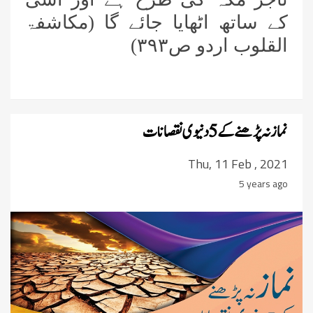
کے ساتھ اٹھایا جائے گا (مکاشفۃ
القلوب اردو ص
۳۹۳)
نماز نہ پڑھنے کے 5 دنیوی نقصانات
Thu, 11 Feb , 2021
5 years ago