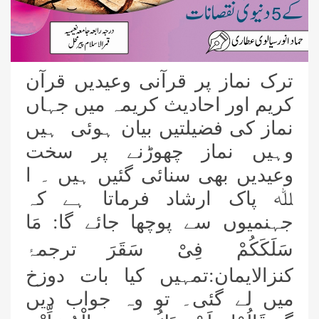
ترک نماز پر قرآنی وعیدیں قرآن
کریم اور احادیث کریمہ میں جہاں
نماز کی فضیلتیں بیان ہوئی ہیں
وہیں نماز چھوڑنے پر سخت
وعیدیں بھی سنائی گئیں ہیں ۔ ا
ﷲ پاک ارشاد فرماتا ہے کہ
جہنمیوں سے پوچھا جائے گا:
مَا
سَلَكَكُمْ فِیْ سَقَرَ
ترجمۂ
کنزالایمان:تمہیں کیا بات دوزخ
میں لے گئی۔
تو وہ جواب دیں