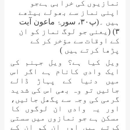
نمازیوں کی خرابی ہےجو
اپنی نماز سے بھولے بیٹھے
ہیں ۔
(پ
۳۰
، سورۂ ماعون آیت
۳)
(یعنی جو لوگ نماز کو ان
کے اوقات سے مؤخر کر کے
پڑھا کرتے ہیں )
ویل کیا ہے؟ ویل جہنم کی
ایک وادی کانام ہے اگر اس
میں دنیا کے پہاڑ ڈالے
جائیں تو وہ بھی اس کی شدید
گرمی کی وجہ سے پگھل جائیں،
اور یہ وادی ان لوگوں کا
مسکن ہے جو نمازوں میں سستی
کرتے ہیں اور ان کو ان کے