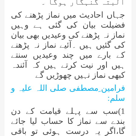
البتہ گنہگار ہوگا ۔
جہاں احادیث میں نماز پڑھنے کی
فضیلت بیان کی گئی ہے وہیں
نماز نہ پڑھنے کی وعیدیں بھی بیان
کی گئیں ہیں ۔آئیے نماز نہ پڑھنے
کے بارے میں چند وعیدیں سنتے
ہیں اور نیت کرتے ہیں کہ آئندہ
کبھی نماز نہیں چھوڑیں گے
فرامین ِمصطفی صلی اللہ علیہ و
سلم:
1)سب سے پہلے قیامت کے دن
بندے سے نماز کا حساب لیا جائے
گا،اگر یہ درست ہوئی تو باقی