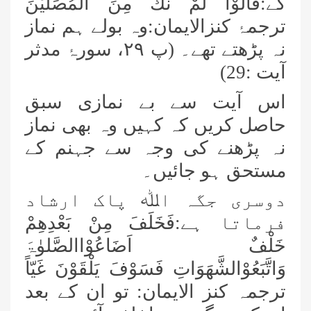
گے:
قَالُوْا لَمْ نَكُ مِنَ الْمُصَلِّیْنَ
ترجمۂ کنزالایمان:وہ بولے ہم نماز
نہ پڑھتے تھے۔
(پ
۲۹
، سورۂ مدثر
آیت
:29)
اس آیت سے بے نمازی سبق
حاصل کریں کہ کہیں وہ بھی نماز
نہ پڑھنے کی وجہ سے جہنم کے
مستحق ہو جائیں۔
دوسری جگہ اﷲ پاک ارشاد
فرماتا ہے:
فَخَلَفَ مِنْ بَعْدِھِمْ
خَلْفٌ اَضَاعُوْاالصَّلوٰۃَ
وَاتَّبَعُوْالشَّھَوَاتِ فَسَوْفَ یَلْقَوْنَ غَیّاً
ترجمہ کنز الایمان: تو ان کے بعد