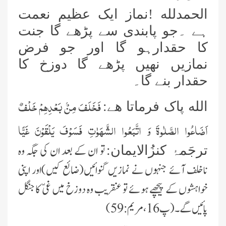
الحمدلله !نماز ایک عظیم نعمت
ہے ۔جو پابندی سے پڑھے گا جنت
کا حقدارہو گا اور جو فرض
نمازیں نهیں پڑھے گا دوزخ کا
حقدار بنے گا۔
فَخَلَفَ مِنْۢ بَعْدِهِمْ خَلْفٌ
الله پاک فرماتا هے:
اَضَاعُوا الصَّلٰوةَ وَ اتَّبَعُوا الشَّهَوٰتِ فَسَوْفَ یَلْقَوْنَ غَیًّا
تو ان کے بعد ان کی جگہ وہ
ترجَمۂ کنزُالایمان:
ناخلف آئے جنہوں نے نمازیں گنوائیں(ضائع کیں)اور اپنی
خواہشوں کے پیچھے ہوئے تو عنقریب وہ دوزخ میں غیّ کا جنگل
پائیں گے ۔ (پ16،مریم: 59)