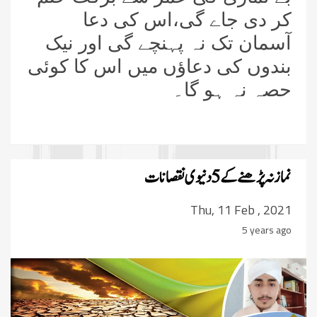
کر دی جاے گی،اس کی دعا
آسمان تک نہ پہنچے گی اور نیک
بندوں کی دعاؤں میں اس کا کوئی
حصہ نہ ہو گا۔
نماز نہ پڑھنے کے 5 دنیوی نقصانات
Thu, 11 Feb , 2021
5 years ago