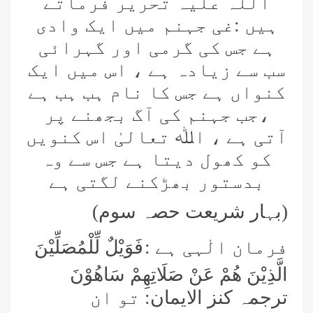
اللہ علیہ تحریر فرماتے
ہیں :غی جہنم میں ایک وادی
ہے جس کی گرمی اور گہرائی
سب سے زیادہ ہے ، اس میں ایک
کنواں ہے جس کا نام ہب ہب ہے
،جب جہنم کی آگ بجھنے پر
آتی ہے ، اﷲ تعالیٰ اس کنویں
کو کھول دیتا ہے جس سے وہ
بدستور بھڑکنے لگتی ہے
(بہار شریعت حصہ سوم)
فرمان الٰہی ہے :
فَوَیْلٌ لِّلْمُصَلِّیْنَ
الَّذِیْنَ ھُمْ عَنْ صَلَاتِھِمْ سَاھُوْنَ
ترجمہ کنز الایمان:
تو ان