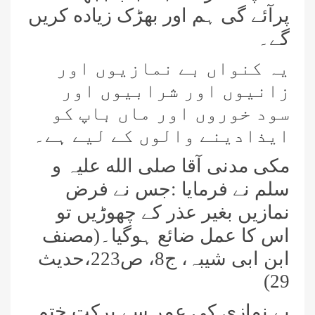
پرآئے گی ہم اور بھڑک زیاده کریں
گے۔
یہ کنواں بے نمازیوں اور
زانیوں اور شرابیوں اور
سود خوروں اور ماں باپ کو
ایذادینے والوں کے لیے ہے۔
مکی مدنی آقا صلی الله علیہ و
سلم نے فرمایا :جس نے فرض
نمازیں بغیر عذر کے چھوڑیں تو
اس کا عمل ضائع ہوگیا۔(مصنف
ابن ابی شیبہ، ج8، ص223،حدیث
29)
بے نمازی کی عمر سے برکت ختم