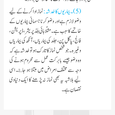
(5) ۔بیماریوں کا خدشہ :
نماز ادا کرنے کے لیے
وضو لازم ہےاور وضو کرنا جسمانی بیماریوں کے
خاتمے کا سبب ہے ۔ مثلًا ہائی بلڈ پریشر، ڈپریشن ،
فالج ، پاگل پن ، جلد کی بیماریاں، آنکھ کی بیماریاں
وغیرہ ۔ جو شخص نماز کا تارک ہو تو خدشہ ہے کہ
وہ وضو جیسے بابرکت عمل سے محروم ہونے کی
وجہ سے مختلف امراض میں مبتلا ہو جا
۔ اسی
ۓ
لیے بلاشبہ یہ بھی نماز نہ پڑھنے کا ایک دنیاوی
نقصان ہے۔