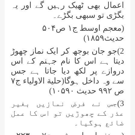
اعمال بھی ٹھیک رہیں گے اور یہ
بگڑی تو سبھی بگڑے۔
(معجم اوسط ج١ ص
۴
٠
۵
حدیث١٨
٩)
۵
2)جو جان بوجھ کر ایک نماز چھوڑ
دیتا ہے اس کا نام جہنم کے اس
دروازے پر لکھ دیا جاتا ہے جس
سے وہ داخل ہوگا(حلیة الاولیاء ج٧
ص ٩٩٢ حدیث ١٠
٩٠)
۵
3)جس نے فرض نمازیں بغیر
عذر کے چھوڑیں تو اس کا عمل
ضائع ہوگیا۔