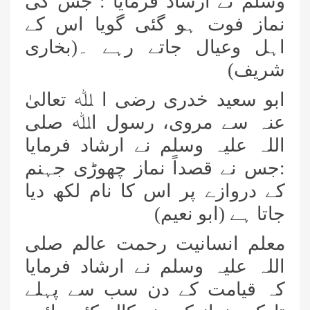
وسلم نے ارشاد فرمایا : جس کی
نماز فوت ہو گئی گویا اس کے
اہل وعیال جاتے رہے ۔(بخاری
شریف)
ابو سعید خدری رضی ا ﷲ تعالیٰ
عنہ سے مروی، رسول اﷲ صلی
اللہ علیہ وسلم نے ارشاد فرمایا
:جس نے قصداً نماز چھوڑی جہنم
کے دروازے پر اس کا نام لکھ دیا
جاتا ہے (ابو نعیم)
معلم انسانیت رحمت عالم صلی
اللہ علیہ وسلم نے ارشاد فرمایا
کہ قیامت کے دن سب سے پہلے