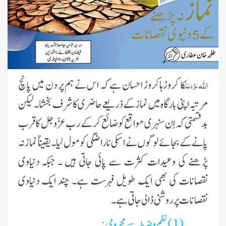
اللہ
کا کروڑہاکروڑ احسان ہے کہ اس نے ہم پر دن میں پانچ
عَزَّ وَجَلَّ
مرتبہ اپنی بارگاہ میں نماز کے ذریعے حاضری کا شرف بخشا۔ لیکن
بدقسمتی کہ اِن سنہری مواقع کو ضائع کر کے رب عزّوجل کا قرب
پانے کے بجائے لوگوں نے اسکی ناراضگی کو مول لیا ۔ یقیناً نماز نہ
پڑھنے کی وعیدات کثرت سے پائی جاتی ہیں ۔ جبکہ دنیاوی
نقصانات کی بھی ایک طویل فہرست ہے۔ چند ایک دنیاوی
نقصانات پرروشنی ڈالی جاتی ہے۔
(1)نظم و ضبط سے محرومی :