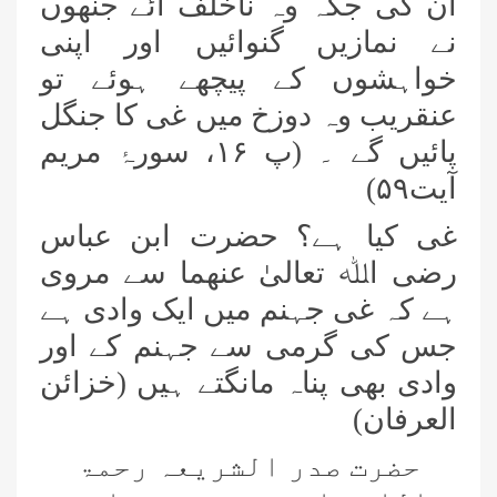
ان کی جگہ وہ ناخلف آئے جنھوں
نے نمازیں گنوائیں اور اپنی
خواہشوں کے پیچھے ہوئے تو
عنقریب وہ دوزخ میں غی کا جنگل
پائیں گے ۔ (پ
۱۶
، سورۂ مریم
آیت
۵۹)
غی کیا ہے؟ حضرت ابن عباس
رضی اﷲ تعالیٰ عنھما سے مروی
ہے کہ غی جہنم میں ایک وادی ہے
جس کی گرمی سے جہنم کے اور
وادی بھی پناہ مانگتے ہیں (خزائن
العرفان)
حضرت صدر الشریعہ رحمۃ