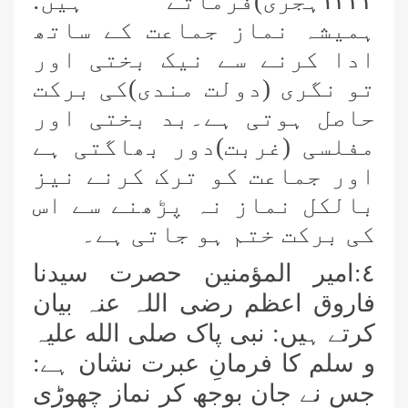
١٣٢٣ہجری)فرماتے ہیں:
ہمیشہ نماز جماعت کے ساتھ
ادا کرنے سے نیک بختی اور
تو نگری (دولت مندی)کی برکت
حاصل ہوتی ہے۔بد بختی اور
مفلسی (غربت)دور بھاگتی ہے
اور جماعت کو ترک کرنے نیز
بالکل نماز نہ پڑھنے سے اس
کی برکت ختم ہو جاتی ہے۔
٤:امیر المؤمنین حصرت سیدنا
فاروق اعظم رضی اللہ عنہ بیان
کرتے ہیں: نبی پاک صلی الله علیہ
و سلم کا فرمانِ عبرت نشان ہے:
جس نے جان بوجھ کر نماز چھوڑی