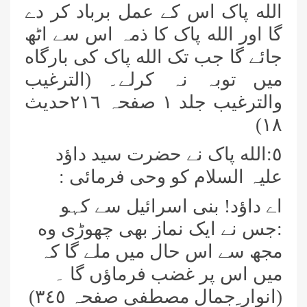
الله پاک اس کے عمل برباد کر دے
گا اور الله پاک کا ذمہ اس سے اٹھ
جائے گا جب تک الله پاک کی بارگاه
میں توبہ نہ کرلے۔ (الترغیب
والترغیب جلد ١ صفحہ ٢١٦حدیث
١٨)
٥:الله پاک نے حضرت سید داؤد
علیہ السلام کو وحی فرمائی :
اے داؤد! بنی اسرائیل سے کہو
:جس نے ایک نماز بھی چھوڑی وه
مجھ سے اس حال میں ملے گا کہ
میں اس پر غضب فرماؤں گا ۔
(انوار ِجمال مصطفى صفحہ ٣٤٥)