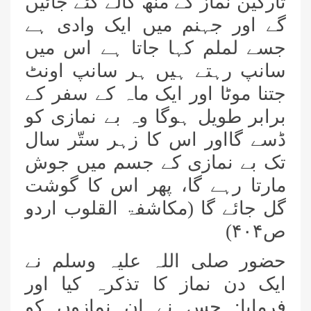
تارکین نماز کے منھ کالے کئے جائیں
گے اور جہنم میں ایک وادی ہے
جسے لملم کہا جاتا ہے اس میں
سانپ رہتے ہیں ہر سانپ اونٹ
جتنا موٹا اور ایک ماہ کے سفر کے
برابر طویل ہوگا وہ بے نمازی کو
ڈسے گااور اس کا زہر ستّر سال
تک بے نمازی کے جسم میں جوش
مارتا رہے گا، پھر اس کا گوشت
گل جائے گا (مکاشفۃ القلوب اردو
ص
۴۰۴)
حضور صلی اللہ علیہ وسلم نے
ایک دن نماز کا تذکرہ کیا اور
فرمایا: جس نے ان نمازوں کو