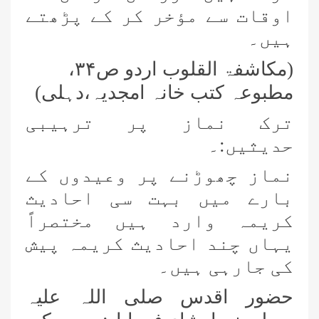
اوقات سے مؤخر کر کے پڑھتے
ہیں۔
(مکاشفۃ القلوب اردو ص
۳۴
،
مطبوعہ کتب خانہ امجدیہ،دہلی)
ترک نماز پر ترہیبی
حدیثیں:۔
نماز چھوڑنے پر وعیدوں کے
بارے میں بہت سی احادیث
کریمہ وارد ہیں مختصراً
یہاں چند احادیث کریمہ پیش
کی جارہی ہیں۔
حضور اقدس صلی اللہ علیہ