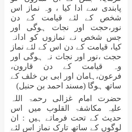
پابندی سے ادا کیا ، وہ نماز اس
شخص کے لئے قیامت کے دن
نور،حجت اور نجات ہوگی اور
جس شخص نے نمازوں کو ادانہ
کیا، قیامت کے دن اس کے لئے نماز
حجت ،نور اور نجات نہ ہوگی اور
وہ قیامت کے دن قارون،
فرعون،ہامان اور ابی بن خلف کے
ساتھ ہوگا (مسند احمد بن حنبل)
حضرت امام غزالی رحمۃ اللہ
علیہ مکاشفۃ القلوب میں اس
حدیث کے تحت فرماتے ہیں : ان
لوگوں کے ساتھ تارک نماز اس لئے