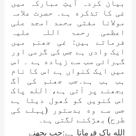
بیان کردہ آیتِ مبارکہ میں
غی کا تذکره ہے۔ حصرت علامہ
مولانا مفتی محمد امجد علی
اعظمی رحمۃ اللہ علیہ
فرماتے ہیں: غی جھنم میں
ایک وادی ہے جس کی گرمی اور
گہرائی سب سے زیاده ہے ۔ اس
میں ایک کنواں ہے اس کا نام
ہب ہب ہے۔جب جھنم کی آگ
بجھنے پر آتی ہے، الله پاک
اس کنویں کو کھول دیتا ہے
جس سے وه بدستور (پہلے کی
طرح) بھڑکنے لگتی ہے۔
الله پاک فرماتا ہے:جب بجھنے