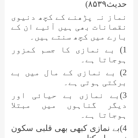
حدیث٨
٣٩)
۵
نماز نہ پڑھنے کے کچھ دنیوی
نقصانات بھی ہیں آئیے ان کے
بارے میں کچھ سنتے ہیں۔
1) بے نمازی کا جسم کمزور
ہوجاتا ہے۔
2) بے نمازی کے مال میں بے
برکتی ہوتی ہے۔
3)بے نمازی بے حیائی اور
دیگر گناہوں میں مبتلا
ہوجاتا ہے۔
4)بے نمازی کبھی بھی قلبی سکون