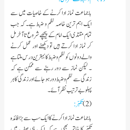
باجماعت نماز ادا کرنے کے خاصیات میں سے
ایک اہم ترین خاصہ نظم و ضبط ہے۔ کہ جب
تمام مقتدی ایک امام کے پیچھے شروع تا آخر مل
کر نماز ادا کرتے ہیں تو دیکھنے اور عمل کرنے
والے دونوں کو نظم و ضبط کا بہترین درس ملتا ہے
۔ لیکن نماز سے دور رہنے سے ممکن ہے کہ
زندگی سے نظم و ضبط دور ہو جائے اور زندگی کا ہر
پہلو بے ترتیب نظر آئے ۔
(2)
تکبّر :
با جماعت نماز ادا کرنے کا ایک سب سے بڑا فائدہ
تکبّر کا خاتمہ بھی ہے کہ ایک ہی صف میں