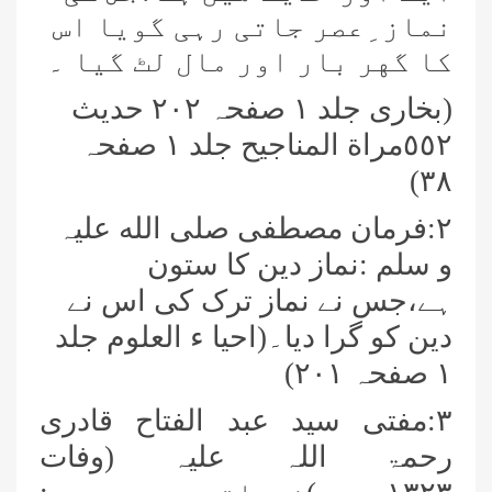
نماز ِعصر جاتی رہی گویا اس
کا گهر بار اور مال لٹ گیا ۔
(بخاری جلد ١ صفحہ ٢٠٢ حدیث
٥٥٢مراة المناجیح جلد ١ صفحہ
٣٨)
٢:فرمان مصطفى صلی الله علیہ
و سلم :نماز دین کا ستون
ہے،جس نے نماز ترک کی اس نے
دین کو گرا دیا۔(احیا ء العلوم جلد
١ صفحہ ٢٠١)
٣:مفتی سید عبد الفتاح قادری
رحمۃ اللہ علیہ (وفات