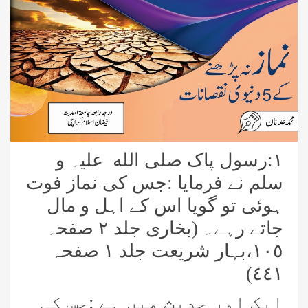
١:رسول پاک صلی الله علیہ و
سلم نے فرمایا :جس کی نماز فوت
ہوئی تو گویا اس کے اہل و مال
جاتے رہے۔ (بخاری جلد ٢ صفحہ
١٠٥،بہار شریعت جلد ١ صفحہ
٤٤١)
ایک اور حدیث میں ہے :جس کی