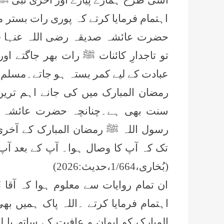
اہتمام فرمایا کرتے کہ پوری رات بستر مب
حضرت عائشہ صدیقہ رضی اللہ عنہا ف
تو تاجدارِ کائنات ﷺ رات بھر جاگتے او
عبادت کے لیے کمر بستہ ہو جاتے۔
مسلم
رمضان المبارک میں کی جانے اہم تر
سنت بھی ہے۔چنانچہ حضرت عائشہ ص
رسول اللہ ﷺ رمضان المبارک کے آخری 
تک کہ آپ کا وصال ہوا۔ آپ کے بعد آپ 
(بُخاری،
664،
/
1
حدیث:
2026
)
ان تمام روایات سے معلوم ہوا کہ آقا ﷺ
اہتمام فرمایا کرتے ۔اللہ پاک ہمیں بھ
المبارک کو ایمان و عافیت کے ساتھ پا