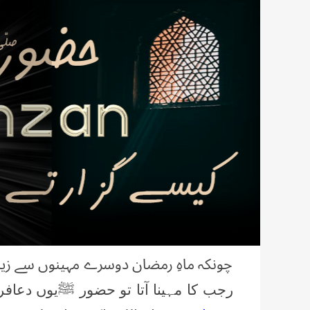
چونکہ ماہِ رمضان دوسرے مہینوں سے زی
رجب کا مہینا آتا تو حضور ﷺیوں دعافر