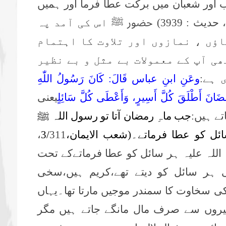
ب اور شعبان میں برکت عطا فرما اور ہمیں
اس کی آمد پہ
ؤں ، نمازوں اور تلاوت کا اہتمام
ی آپ کے معمولات بے مثل و بے نظیر
 ہے:
وعَنِ ابنِ عباس قَالَ: كَانَ رَسُولُ اللّٰهِ
َضَانَ أَطْلَقَ كُلَّ أَسِيرٍ، وَأَعْطَى كُلَّ سَائِلٍ
یعنی
ے ہیں:
جب ماہِ رمضان آتا تو رسول اللہ ﷺ
ئل کو عطا فرماتے۔(شعب الایمان،3/
311،
 اللہ علیہ ہر سائل کو عطا فرماتےکے تحت
 ہر سائل کو دیتے تھے،کریم ہیں،سخی
کی سخاوت کا سمندر موجیں مارتا تھا۔یہاں
امیروں سے صرف مال مانگے جاتے ہیں مگر