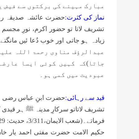
مبارک مہینے کی برکتوں سے فیض ی
نماز کی کثرت:
حضرت عائشہ صدیقہ رضی 
تشریف لاتا تو حضور اکرم، نورِ مجسم ﷺ
زیادہ ہو جاتی اور خوب دُعا ئیں مانگتے ۔(ش
عبدالرؤف مناوی رحمۃ اللہ علیہ 
جاتا)کہ کہیں کوئی ایسا عارضہ ل
عبودیت میں کمی ہو۔
قید سے رہائی:
حضرت ابنِ عباس رضی الل
تشریف لاتاتو سرکارِ مدینہ ﷺ ہر قیدی ک
فرماتے۔(شعب الایمان،3/
311،
حدیث:
29
حکیم الامت حضرت مفتی احمد یار خان 