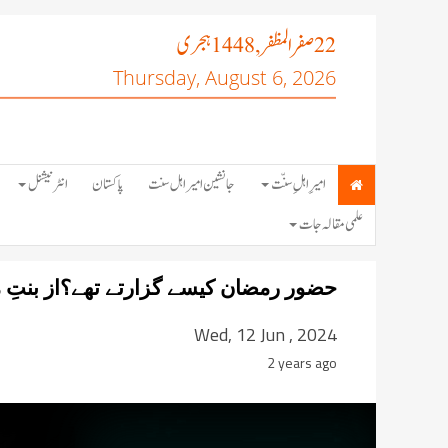
صفر المظفر
ہجری
, 1448
22
Thursday, August 6, 2026
امیرِ اہلِ سنّت
جانشین امیر اہل سنت
پاکستان
انٹرنیشنل
علمی مقالہ جات
حضور رمضان کیسے گزارتے تھے؟از بنتِ م
Wed, 12 Jun , 2024
2 years ago