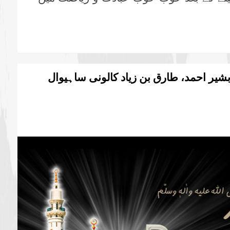
شیر احمد، طارق بن زیاد کالونی ساہیوال