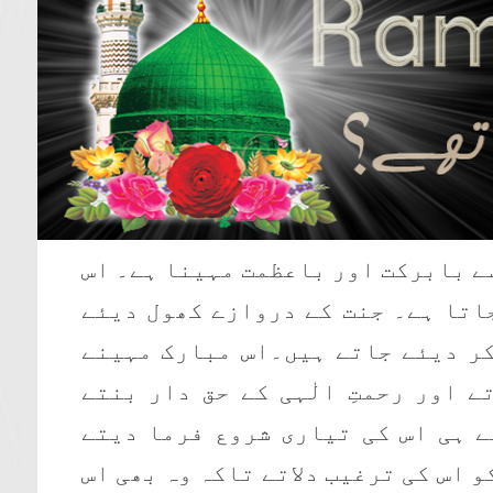
سے بابرکت اور باعظمت مہینا ہے۔ اس
اتا ہے۔ جنت کے دروازے کھول دیئے
کر دیئے جاتے ہیں۔اس مبارک مہینے
ے اور رحمتِ الٰہی کے حق دار بنتے
ے ہی اس کی تیاری شروع فرما دیتے
 اس کی ترغیب دلاتے تاکہ وہ بھی اس