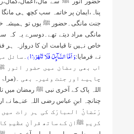
حضور انور ﷺ سے مال،اعمال،کمال،رض
پناہ،ایمان پر خاتمہ سب کچھ ہی مانگا
جنت مانگی۔حضور ﷺ یوں تو ہمیشہ خص
مانگی مراد دیتے تھے۔دوسرے یہ کہ 
خاص نہیں تا قیامت ان کا دروازہ ہر فق
وَ اَمَّا السَّآىٕلَ فَلَا تَنْهَرْؕ(
1۰
)
نے فرمایا:
۔سائل می
اب بھی رمضان میں حضور انور ﷺ
چاہیے اور جنت وغیرہ بھی ۔
(مراۃ الم
اللہ پاک کے آخری نبی ﷺ رمضان میں تلا
چنانچہ ابنِ عباس رضی اللہ عنہما نے ارش
رَمَضانُ المبارَک کی ہر رات میں
کریم ﷺان کے ساتھ قرآنِ عظیم کا 
اسی طرح ہمارے پیارے اور آخری نبی ﷺ