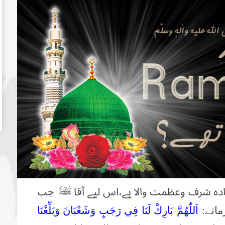
ادہ شرف وعظمت والا ہے،اس لیے آقا ﷺ
جب
ماتے:
اَللّٰهُمَّ بَارِكْ لَنَا فِي رَجَبٍ وَشَعْبَانَ وَبَلِّغْنَا