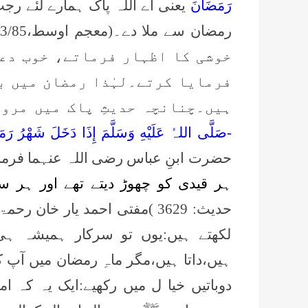
رَمَضَانَ
یعنی اے اللہ پاک ہمارے لئے رج
رمضان سے ملا دے۔(معجم اوسط،3/85، حدیث : 3939) حضور ﷺ
خوشی کا اظہار فرماتے، خوب دعا
فرمایا کرتے۔لہٰذا رمضان میں بھ
ہیں۔چنانچہ حدیثِ پاک میں مروی
-صَلَّی اللہُ عَلَيْهِ وَسَلَّمَ إِذَا دَخَلَ شَهْرُ رَم
حضرت ابنِ عباس رضی اللہ عنہما فرمات
ہر قیدی کو چھوڑ دیتے تھے اور ہر سا
حدیث:
3629
)
مفتی احمد یار خان رحمۃ
لکھتے ہیں:یوں تو سرکار ہمیشہ ہی
ہیں،داتا ہیں،مگر ماہِ رمضان میں آپ 
دوباتیں خیا ل میں رکھیے:ایک یہ کہ 