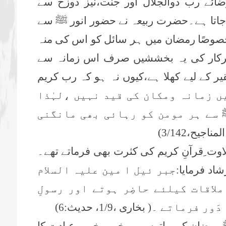
ائے رب ذوالجلال اور جنت،نیز دوزخ سے
 جاتا ہے۔حضرت ربیعہ نے حضور انور ﷺ سے
وصًا رمضان میں ہر سائل کو اس کی منہ
سرکار کی یہ بخششیں صرف اس زمانہ سے
یر کے لیے کھلا ہے،کیوں نہ ہو کہ رب کریم
ں زمانہ ومکان کی قید نہیں ،لہٰذا
 سے ہر مومن کو رہائی بھی مانگنی
ناجیح،3/142)
وت ِقرآنِ کریم کی کثرت بھی فرماتے تھے۔
اد فرمایا:
جبر ئیل ا مین علیہ السلام
 ملاقات کیلئے حاضِر ہوتے اور رسولِ
دَور فرماتے ۔
( بخاری ،1/
9،
حدیث:
6
)
 رمضان کی راتوں میں خوب خوب عبادت کا