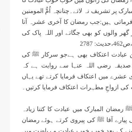
ارک پر تشریف نہ لاتے۔چنانچہ اُمُّ المومنین
رماتی ہیں:جب رمضان کا آخری عشرہ آتا
ر گھر والوں کو بھی جگاتے اور اللہ پاک کی
،ص
462
،حدیث:
2787
ین عبادت اعتکاف بھی ہےجو سرکار ﷺ کی
دیقہ رضی اللہ عنہا سے روایت ہے کہ
عشرے میں اعتکاف فرمایا کرتے تھے یہاں
کی ازواجِ مطہرات اعتکاف فرمایا کرتیں۔
 رمضان المبارک میں عبادت کا کتنا زیادہ
ی پیارے آقا ﷺ کی پیروی کرتے ہوئے رمضان
 لینے کے بعد خوب خوب عبادت و ریاضت میں