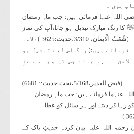
اب ہوں ۔
اللہ عنہا فرماتی ہیں: جب ماہِ رمضان
 کا رنگ مبارک تبدیل ہو جاتا،آپ کی نماز
ُعَبُ الْایمان، 3/
310،
حدیث:
3625
)علامہ
فرماتے ہیں:( رنگ اس لیے تبدیل ہو
احق نہ ہو جائے جس کی وجہ سے حقِّ
(فیض القدیر،5/168،تحت حدیث:: 6681)
ہ عنہما فرماتے ہیں: جب ماہِ رمضان
و رہا کر دیتے اور ہر سائل کو عطا
)
36
رحمۃ اللہ علیہ بیان کردہ حدیثِ پاک کے