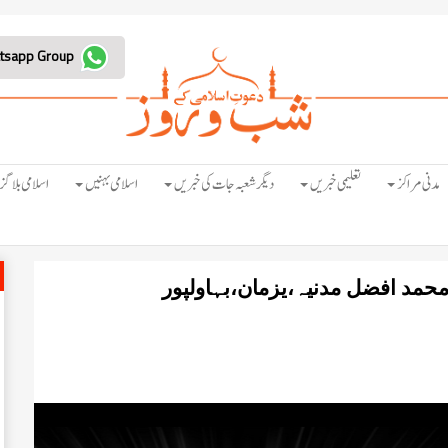
Join Whatsapp Group
مدنی مراکز
تعلیمی خبریں
دیگر شعبہ جات کی خبریں
اسلامی بہنیں
اسلامی بلاگز
حمد افضل مدنیہ،یزمان،بہاولپور