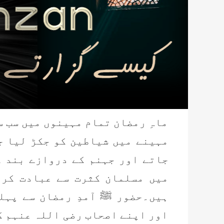
ماہِ رمضان تمام مہینوں میں سب 
مہینے میں شیاطین کو جکڑ لیا ج
جاتے اور جہنم کے دروازے بند 
میں مسلمان کثرت سے عبادت
کرت
ہیں۔حضور ﷺ آمدِ رمضان سے پہل
اور اپنے اصحاب رضی اللہ عنہم کو