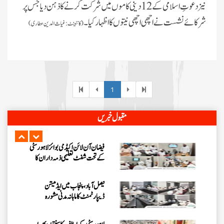
ناظمین کا 2 دن پر مشتمل اجتماع
نیز دعوتِ اسلامی کے 12 دینی کاموں میں شرکت کرنے کا ذہن دیا جس پر
شرکائے نشست نےاچھی اچھی نیتوں کا اظہا رکیا۔
(کانٹینٹ:غیاث الدین عطاری)
شعبہ فیضان آن لائن اکیڈمی گرلز کا
ماہانہ مدنی مشورہ اسلام آباد میں منعقد
شیرانوالہ برانچ لاہور میں سٹی کے تمام
شفٹ تعلیمی ذمہ داران کا سنتوں بھرا
1
اجتماع
مرکزی جامعۃ المدینہ لاہور میں ”
مقبول خبریں
حلال فوڈ کورس “پر اہم بریفنگ
فیضان آن لائن اکیڈمی بوائز لاہور سٹی
کے تحت شفٹ تعلیمی ذمہ داران کا
اجتماع
فیصل آباد، پنجاب میں ایڈمیشن
ڈیپارٹمنٹ کا ماہانہ مدنی مشورہ