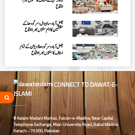
لاہور سٹی کے اسٹاف کا سنتوں بھرا
اجتماع
فیصل آباد، ساہیوال، سرگودھا کے
مفتشین کا اہم سنتوں بھرا اجتماع
فیصل آباد وسرگودھا ڈویژن کے تمام
اسٹاف کا سنتوں بھرااجتماع
فیصل آباد میں کنزالمدارس کے امتحانی
نظام کا جائزہ، بہتری اور باہمی اتفاق
کے اقدامات پر زور
CONNECT TO DAWAT-E-
ISLAMI
اسلام آباد میں روڈ سیفٹی اور منشیات و
تمباکو نوشی کے تدارک پر سیمینار کا
انعقاد
اسلام آباد میں پاکستان کے شفٹ
Aalami Madani Markaz, Faizan-e-Madina, Near Capital
ناظمین کا 2 دن پر مشتمل اجتماع
Telephone Exchange, Main University Road, Babul Madina
Karachi - 75300, Pakistan