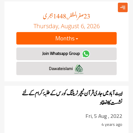
صفر المظفر
ہجری
, 1448
23
Thursday, August 6, 2026
Months
Join Whatsapp Group
Dawateislami
ایبٹ آباد میں
جاری قرآن ٹیچر ٹریننگ کورس کے طلبۂ کرام کے لئے
نشست کا انعقاد
Fri, 5 Aug , 2022
4 years ago