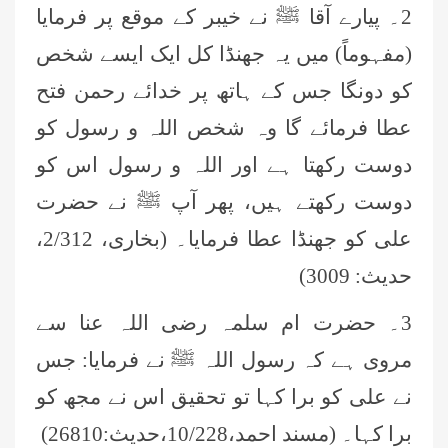
2۔ پیارے آقا ﷺ نے خیبر کے موقع پر فرمایا
(مفہوماً) میں یہ جھنڈا کل ایک ایسے شخص
کو دونگا جس کے ہاتھ پر خدائے رحمن فتح
عطا فرمائے گا وہ شخص اللہ و رسول کو
دوست رکھتا ہے اور اللہ و رسول اس کو
دوست رکھتے ہیں، پھر آپ ﷺ نے حضرت
علی کو جھنڈا عطا فرمایا۔ (بخاری، 2/312،
حدیث: 3009)
3۔ حضرت ام سلمہ رضی اللہ عنا سے
مروی ہے کہ رسول اللہ ﷺ نے فرمایا: جس
نے علی کو برا کہا تو تحقیق اس نے مجھ کو
برا کہا۔ (مسند احمد،10/228،حديث:26810)