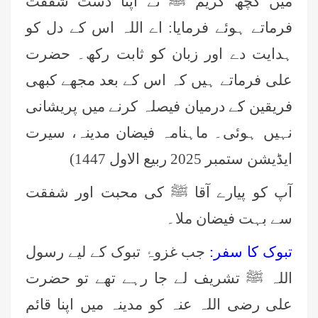
میں کچھ کریم ﷺ نے اپنا دست شفقت
فرماتے ہوئے فرمایا: اے اللہ اس کے دل کو
ہدایت دے اور زبان کو ثابت رکھ۔ حضرت
علی فرماتے ہیں کہ اس کے بعد مجھے کبھی
فریقین کے درمیان فیصلہ کرنے میں پریشانی
نہیں ہوئی۔ ماہنامہ فیضان مدینہ، سیرت
ایڈیشن ستمبر 2025 ربیع الاول 1447)
آپ کو پیارے آقا ﷺ کی محبت اور شفقت
سے بہت فیضان ملا۔
تبوک کا سفر:
جب غزوۂ تبوک کے لیے رسول
اللہ ﷺ تشریف لے جا رہے تھے تو حضرت
علی رضی اللہ عنہ کو مدینہ میں اپنا قائم