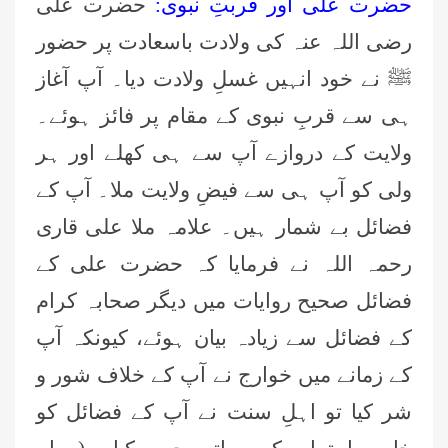
حضرت علی اور قربتِ نبوی:
حضرت علی
رضی اللہ عنہ کی ولادت باسعادت پر حضور
ﷺ نے خود انہیں غسلِ ولادت دیا۔ آپ آغاز
ہی سے قربِ نبوی کے مقام پر فائز ہوئے۔
ولایت کے دروازے آپ سے ہی کھلے اور ہر
ولی کو آپ ہی سے فیضِ ولایت ملا۔ آپ کے
فضائل بے شمار ہیں۔ علامہ ملا علی قاری
رحمہ اللہ نے فرمایا کہ حضرت علی کے
فضائل صحیح روایات میں دیگر صحابہ کرام
کے فضائل سے زیادہ بیان ہوئے، کیونکہ آپ
کے زمانے میں خوارج نے آپ کے خلاف شور و
شر کیا تو اہلِ سنت نے آپ کے فضائل کو