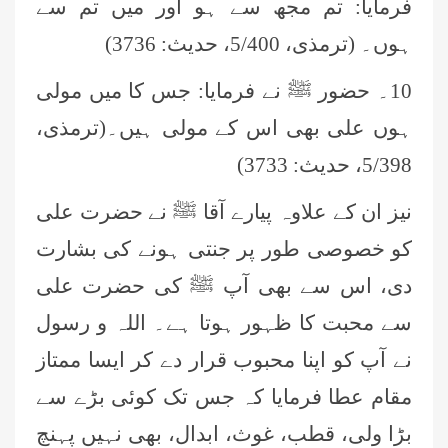
فرمایا: تم مجھ سے ہو اور میں تم سے
ہوں۔ (ترمذی، 5/400، حدیث: 3736)
10۔ حضور ﷺ نے فرمایا: جس کا میں مولی
ہوں علی بھی اس کے مولی ہیں۔(ترمذی،
5/398، حدیث: 3733)
نیز ان کے علاوہ پیارے آقا ﷺ نے حضرت علی
کو خصوصی طور پر جنتی ہونے کی بشارت
دی، اس سے بھی آپ ﷺ کی حضرت علی
سے محبت کا ظہور ہوتا ہے۔ اللہ و رسول
نے آپ کو اپنا محبوب قرار دے کر ایسا ممتاز
مقام عطا فرمایا کہ جس تک کوئی بڑے سے
بڑا ولی، قطب، غوث، ابدال، بھی نہیں پہنچ