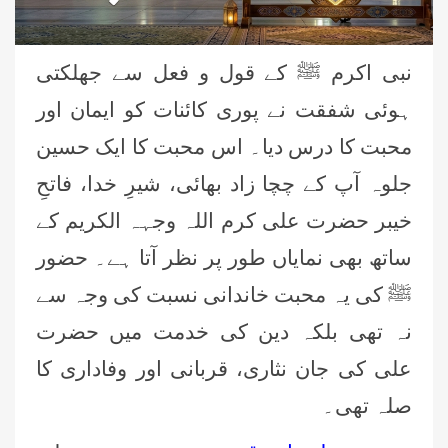
نبی اکرم ﷺ کے قول و فعل سے جھلکتی
ہوئی شفقت نے پوری کائنات کو ایمان اور
محبت کا درس دیا۔ اس محبت کا ایک حسین
جلوہ آپ کے چچا زاد بھائی، شیرِ خدا، فاتحِ
خیبر حضرت علی کرم اللہ وجہہ الکریم کے
ساتھ بھی نمایاں طور پر نظر آتا ہے۔ حضور
ﷺ کی یہ محبت خاندانی نسبت کی وجہ سے
نہ تھی بلکہ دین کی خدمت میں حضرت
علی کی جان نثاری، قربانی اور وفاداری کا
صلہ تھی۔