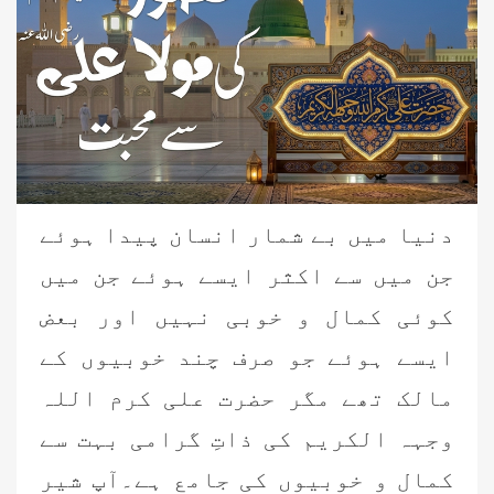
دنیا میں بے شمار انسان پیدا ہوئے
جن میں سے اکثر ایسے ہوئے جن میں
کوئی کمال و خوبی نہیں اور بعض
ایسے ہوئے جو صرف چند خوبیوں کے
مالک تھے مگر حضرت علی کرم اللہ
وجہہ الکریم کی ذاتِ گرامی بہت سے
کمال و خوبیوں کی جامع ہے۔آپ شیر