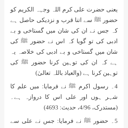
یعنی حضرت علی کرم اللہ وجہہ الکریم کو
حضور ﷺ سے اتنا قرب و نزدیکی حاصل ہے
کہ جس نے ان کی شان میں گستاخی و بے
ادبی کی تو گویا کہ اس نے حضور ﷺ کی
شان میں گستاخی و بے ادبی کی خلاصہ یہ
ہے کہ ان کی توہین کرنا حضور ﷺ کی
توہین کرنا ہے (والعیاذ باللہ تعالیٰ)
4۔ رسول اکرم ﷺ نے فرمایا: میں علم کا
شہر ہوں اور علی اس کا دروازہ ہے۔
(مستدرک، 4/96، حدیث: 4693)
5۔ حضور ﷺ نے فرمایا: جس نے علی سے