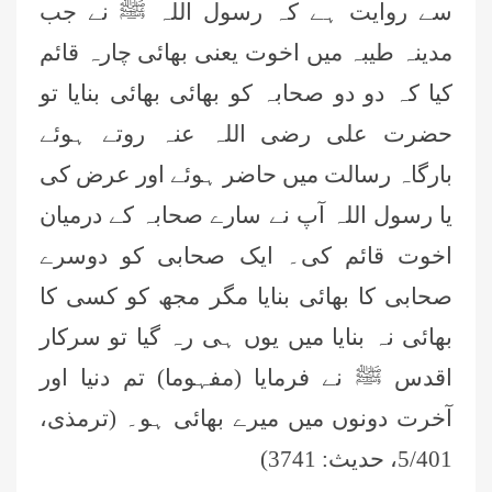
سے روایت ہے کہ رسول اللہ ﷺ نے جب
مدینہ طیبہ میں اخوت یعنی بھائی چارہ قائم
کیا کہ دو دو صحابہ کو بھائی بھائی بنایا تو
حضرت علی رضی اللہ عنہ روتے ہوئے
بارگاہ رسالت میں حاضر ہوئے اور عرض کی
یا رسول اللہ آپ نے سارے صحابہ کے درمیان
اخوت قائم کی۔ ایک صحابی کو دوسرے
صحابی کا بھائی بنایا مگر مجھ کو کسی کا
بھائی نہ بنایا میں یوں ہی رہ گیا تو سرکار
اقدس ﷺ نے فرمایا (مفہوما) تم دنیا اور
آخرت دونوں میں میرے بھائی ہو۔ (ترمذی،
5/401، حدیث: 3741)