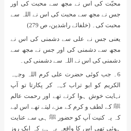
محبّت کی اس نے مجھ سے محبت کی اور
جس نے مجھ سے محبت کی اس نے اللہ سے
محبت کی۔ (خلفائے راشدین، ص 279)
یعنی جس نے علی سے دشمنی کی اس نے
مجھ سے دشمنی کی اور جس نے مجھ سے
دشمنی کی اس نے اللہ سے دشمنی کی۔
6۔ جب کوئی حضرت علی کرم اللہ وجہہ
الکریم کو ابو تراب کہہ کر پکارتا تو آپ
نہایت خوش ہوا کرتے تھے اور رحمت عالم
ﷺ کے لطف و کرم کے مزے لیتے تھے اس لیے
کہ یہ کنیت آپ کو حضور ﷺ ہی سے عنایت
ہوئی تھی اس کا واقعہ یہ ہے کہ ایک روز