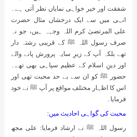
شفقت اور خیر خواہی نمایاں نظر آتی ہے۔
انہی میں سے ایک درخشاں مثال حضرت
علی المرتضیٰ کرم اللہ وجہہ ہیں، جو نہ
صرف رسول اللہ ﷺ کے قریبی رشتہ دار
تھے بلکہ آپ کے زیرِ سایہ پرورش پانے والے
اور دینِ اسلام کے عظیم سپاہی بھی تھے۔
حضور ﷺ کو ان سے بے حد محبت تھی اور
اس کا اظہار مختلف مواقع پر آپ ﷺ نے خود
فرمایا۔
محبت کی گواہی احادیث میں:
رسول اللہ ﷺ نے ارشاد فرمایا: علی مجھ