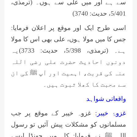
سے ہے اور میں علی سے ہوں۔ (ترمذی،
5/401، حدیث: 3740)
اسی طرح ایک اور موقع پر اعلان فرمایا:
جس کا میں مولا ہوں، علی بھی اس کا مولا
ہے۔ (ترمذی، 5/398، حدیث: 3733)یہ
دونوں احادیث حضرت علی رضی اللہ
عنہ کی قربت، اہمیت اور آپ ﷺ کی ان
سے محبت کا کھلا ثبوت ہیں۔
واقعاتی شواہد
غزوۂ خیبر:
غزوہ خیبر کے موقع پر جب
مسلمانوں کو مشکلات پیش آئیں تو رسول
اللہ ﷺ نے فرمایا: کل میں جھنڈا ایسے