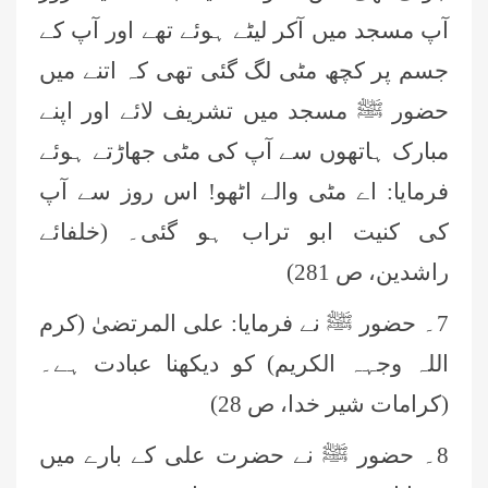
آپ مسجد میں آکر لیٹے ہوئے تھے اور آپ کے
جسم پر کچھ مٹی لگ گئی تھی کہ اتنے میں
حضور ﷺ مسجد میں تشریف لائے اور اپنے
مبارک ہاتھوں سے آپ کی مٹی جھاڑتے ہوئے
فرمایا: اے مٹی والے اٹھو! اس روز سے آپ
کی کنیت ابو تراب ہو گئی۔ (خلفائے
راشدین، ص 281)
7۔ حضور ﷺ نے فرمایا: علی المرتضیٰ (کرم
اللہ وجہہ الکریم) کو دیکھنا عبادت ہے۔
(کرامات شیر خدا، ص 28)
8۔ حضور ﷺ نے حضرت علی کے بارے میں