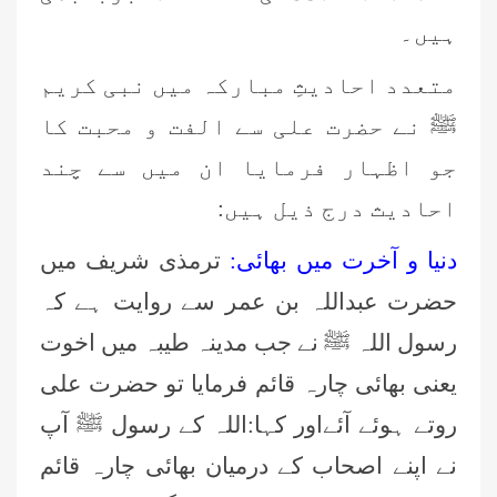
ہیں۔
متعدد احادیثِ مبارکہ میں نبی کریم
ﷺ نے حضرت علی سے الفت و محبت کا
جو اظہار فرمایا ان میں سے چند
احادیث درج ذیل ہیں:
دنیا و آخرت میں بھائی:
ترمذی شریف میں
حضرت عبداللہ بن عمر سے روایت ہے کہ
رسول اللہ ﷺ نے جب مدینہ طیبہ میں اخوت
یعنی بھائی چارہ قائم فرمایا تو حضرت علی
روتے ہوئے آئےاور کہا:اللہ کے رسول ﷺ آپ
نے اپنے اصحاب کے درمیان بھائی چارہ قائم