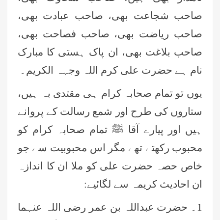
صاحب شجاعت بھی، صاحب عبادت بھی،
صاحب ریاضت بھی، صاحب فصاحت بھی،
صاحب بلاغت بھی، ان پاک ہستی کا مبارک
نام ہے حضرت علی کرم اللہ وجہہ الکریم۔
یوں تو تمام صحابہ کرام ہی مقتدی بہ ہیں،
ستاروں کی طرح اور شمع رسالت کے پروانے
ہیں اور پیارے آقا ﷺ تمام صحابہ کرام کو
محبوب رکھتے تھے مگر اس محبوبیت سے جو
خاص حصہ حضرت علی کو ملا ان کا اندازہ
ان احادیث کریمہ سے لگائیے:
1۔ حضرت عبداللہ بن عمر رضی اللہ عنہما