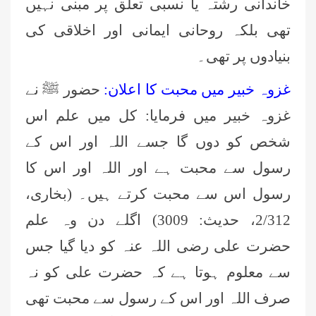
خاندانی رشتہ یا نسبی تعلق پر مبنی نہیں
تھی بلکہ روحانی ایمانی اور اخلاقی کی
بنیادوں پر تھی۔
غزوہ خبیر میں محبت کا اعلان:
حضور ﷺ نے
غزوہ خبیر میں فرمایا: کل میں علم اس
شخص کو دوں گا جسے اللہ اور اس کے
رسول سے محبت ہے اور اللہ اور اس کا
رسول اس سے محبت کرتے ہیں۔ (بخاری،
2/312، حدیث: 3009) اگلے دن وہ علم
حضرت علی رضی اللہ عنہ کو دیا گیا جس
سے معلوم ہوتا ہے کہ حضرت علی کو نہ
صرف اللہ اور اس کے رسول سے محبت تھی