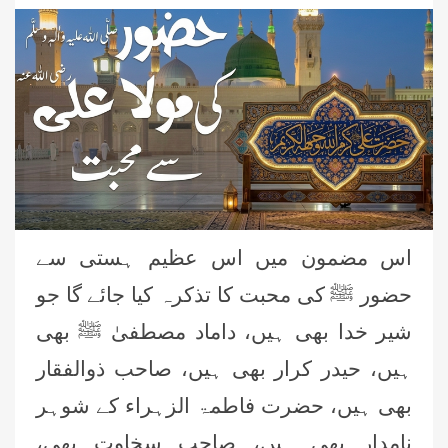
اس مضمون میں اس عظیم ہستی سے
حضور ﷺ کی محبت کا تذکرہ کیا جائے گا جو
شیر خدا بھی ہیں، داماد مصطفیٰ ﷺ بھی
ہیں، حیدر کرار بھی ہیں، صاحب ذوالفقار
بھی ہیں، حضرت فاطمۃ الزہراء کے شوہر
نامدار بھی ہیں، صاحب سخاوت بھی،