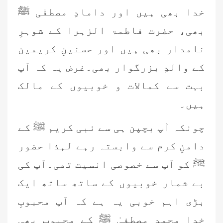
خدا بھی ہیں اور دامادِ مصطفٰی ﷺ
بھی، حضرت فاطمۃ الزہرا کے شوہرِ
نامدار بھی ہیں اور حسنینِ کریمین
کے والدِ بزرگوار بھی۔غرض یہ کہ آپ
بہت سے کمالات و خوبیوں کے مالک
ہیں۔
چونکہ آپ بچپن ہی سے نبی کریم ﷺ کے
دامنِ کرم سے وابستہ رہے لہذا حضور
ﷺ کو آپ سے خصوصی انسیت تھی۔آپ کی
بے شمار خوبیوں کے ساتھ ساتھ ایک
بڑی اہم خوبی یہ ہے کہ آپ محبوبِ
خدا محمد مصطفیٰ ﷺ کے محبوب بھی