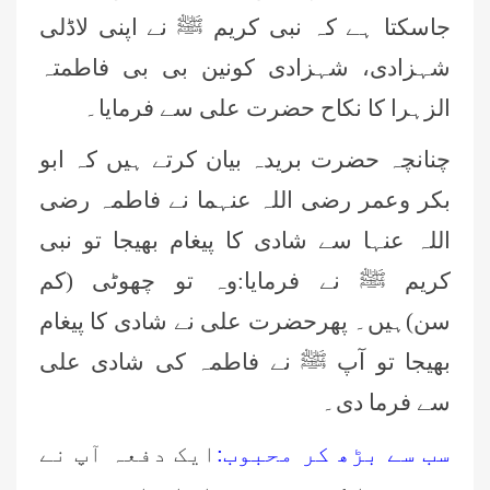
جاسکتا ہے کہ نبی کریم ﷺ نے اپنی لاڈلی
شہزادی، شہزادی کونین بی بی فاطمتہ
الزہرا کا نکاح حضرت علی سے فرمایا۔
چنانچہ حضرت بریدہ بیان کرتے ہیں کہ ابو
بکر وعمر رضی اللہ عنہما نے فاطمہ رضی
اللہ عنہا سے شادی کا پیغام بھیجا تو نبی
کریم ﷺ نے فرمایا:وہ تو چھوٹی (کم
سن)ہیں۔ پھرحضرت علی نے شادی کا پیغام
بھیجا تو آپ ﷺ نے فاطمہ کی شادی علی
سے فرما دی۔
سب سے بڑھ کر محبوب:
ایک دفعہ آپ نے