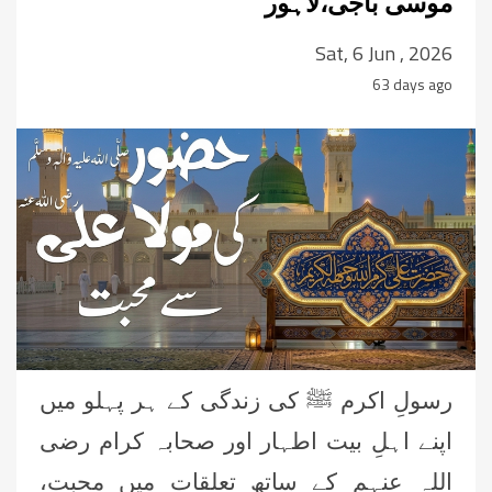
موسی باجی،لاہور
Sat, 6 Jun , 2026
63 days ago
رسولِ اکرم ﷺ کی زندگی کے ہر پہلو میں
اپنے اہلِ بیت اطہار اور صحابہ کرام رضی
اللہ عنہم کے ساتھ تعلقات میں محبت،