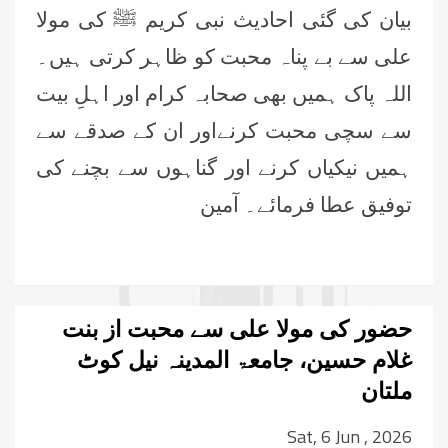
بیان کی گئی احادیث نبی کریم ﷺ کی مولا
علی سے بے پناہ محبت کو ظاہر کرتی ہیں۔
اللہ پاک ہمیں بھی صحابہ کرام اور اہلِ بیت
سے سچی محبت کرنےاور ان کے صدقے سے
ہمیں نیکیاں کرنے اور گناہوں سے بچنے کی
توفیق عطا فرمائے۔ آمین
حضور کی مولا علی سے محبت از بنت
غلام حسین، جامعۃ المدینہ نیل کوٹ
ملتان
Sat, 6 Jun , 2026