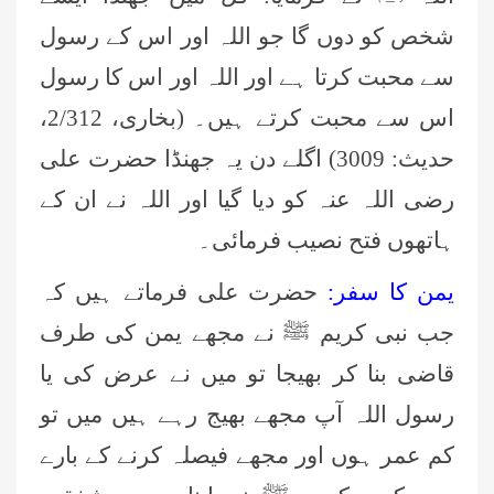
شخص کو دوں گا جو اللہ اور اس کے رسول
سے محبت کرتا ہے اور اللہ اور اس کا رسول
اس سے محبت کرتے ہیں۔ (بخاری، 2/312،
حدیث: 3009) اگلے دن یہ جھنڈا حضرت علی
رضی اللہ عنہ کو دیا گیا اور اللہ نے ان کے
ہاتھوں فتح نصیب فرمائی۔
یمن کا سفر:
حضرت علی فرماتے ہیں کہ
جب نبی کریم ﷺ نے مجھے یمن کی طرف
قاضی بنا کر بھیجا تو میں نے عرض کی یا
رسول اللہ آپ مجھے بھیج رہے ہیں میں تو
کم عمر ہوں اور مجھے فیصلہ کرنے کے بارے