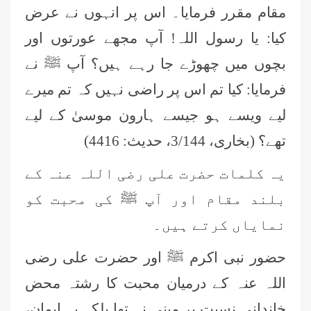
مقام مقرر فرمایا۔ اس پر انہوں نے عرض
کیا: یا رسول اللہ! آپ مجھے عورتوں اور
بچوں میں چھوڑے جا رہے ہیں؟ آپ ﷺ نے
فرمایا: کیا تم اس پر راضی نہیں کہ تم میرے
لیے ویسے ہو جیسے ہارون موسیٰ کے لیے
تھے؟ (بخاری، 3/144، حدیث: 4416)
یہ کلمات حضرت علی رضی اللہ عنہ کے
بلند مقام اور آپ ﷺ کی محبت کو
نمایاں کرتے ہیں۔
حضور نبی اکرم ﷺ اور حضرت علی رضی
اللہ عنہ کے درمیان محبت کا رشتہ محض
خاندانی نسبت پر مبنی نہ تھا بلکہ یہ ایمان،