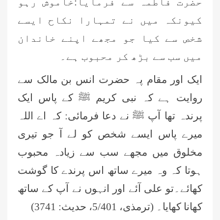
حضرت فاطمہ سے فرمایا:خاموش رہو
کیونکہ میں نے تمہارا نکاح ایسے
شخص سے کیا جو مجھے اپنے خاندان
میں سب سے بڑھ کر محبوب ہے۔
ایک اور مقام پہ حضرت انس بن مالک سے
روایت ہے کہ نبی کریم ﷺ کے پاس ایک
پرندہ تھا آپ ﷺ نے دعا فرمائی: کہ اے اللہ
میرے پاس ایسے شخص کو لے آ جو تیری
مخلوق میں مجھے سب سے زیادہ محبوب
ہوتا کہ وہ میرے ساتھ اس پرندے کا گوشت
کھائے۔تو علی آئے اور انہوں نے آپ کے ساتھ
کھانا کھایا۔ (ترمذی، 5/401، حدیث: 3741)