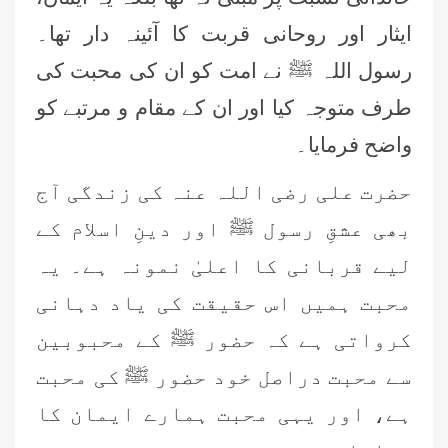
ایثار اور روحانی قربت کا آئینہ دار تھا۔
رسول اللہ ﷺ نے امت کو ان کی محبت کی
طرف متوجہ کیا اور ان کے مقام و مرتبے کو
واضح فرمایا۔
حضرت علی رضی اللہ عنہ کی زندگی آج
بھی عشقِ رسول ﷺ اور دینِ اسلام کے
لیے قربانی کا اعلیٰ نمونہ ہے۔ یہ
محبت ہمیں اس حقیقت کی یاد دہانی
کرواتی ہے کہ حضور ﷺ کے محبوبین
سے محبت دراصل خود حضور ﷺ کی محبت
ہے، اور یہی محبت ہمارے ایمان کا