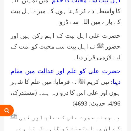
اہل بیت سے محبت کا حکم:
میں تمہیں اللہ
کا واسطہ دے کر کہتا ہوں کہ میرے اہل بیت
کے بارے میں اللہ سے ڈرو۔
حضرت علی اہل بیت کے اہم رکن ہیں اور
حضور ﷺ نے اہل بیت سے محبت کو امت کے
لیے لازمی قرار دیا۔
حضرت علی کو علم اور عدالت میں مقام
دینا:
نبی کریم ﷺ نے فرمایا: میں علم کا شہر
ہوں اور علی اس کا دروازہ ہے۔ (مستدرک،
4/96، حدیث: 4693)
یہ جملہ حضرت علی کے علم اور نبی ﷺ
کے ان پر اعتماد کو ظاہر کرتا ہے۔