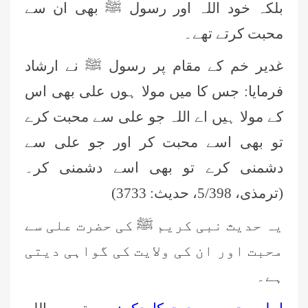
بلکہ خود اللہ اور رسول ﷺ بھی ان سے
محبت کرتے تھے۔
غدیر خم کے مقام پر رسول ﷺ نے ارشاد
فرمایا: جس کا میں مولا ہوں علی بھی اس
کے مولا ہیں اے اللہ جو علی سے محبت کرے
تو بھی اسے محبت کر اور جو علی سے
دشمنی کرے تو بھی اسے دشمنی کر۔
(ترمذی، 5/398، حدیث: 3733)
یہ حدیث نبی کریم ﷺ کی حضرت علی سے
محبت اور ان کی ولایت کی گواہی دیتی
ہے۔