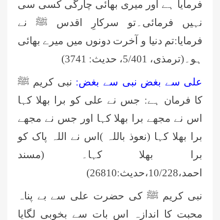
فرمایا ہے اور میری بھائی چارگی کسی سی
نہیں فرمائی۔تو سرکارِ اقدس ﷺ نے
فرمایا:تم دنیا و آخرت دونوں میں میرے بھائی
ہو۔(ترمذی، 5/401، حدیث: 3741)
علی سے بغض نبی سے بغض:
نبی کریم ﷺ
کا فرمان ہے: جس نے علی کو برا بھلا کہا
اس نے مجھے برا بھلا کہا اور جس نے مجھے
برا بھلا کہا (نعوذ باللہ )اس نے اللہ پاک کو
برا بھلا کہا۔ (مسند
احمد،10/228،حديث:26810)
نبی کریم ﷺ کی حضرت علی سے بے پناہ
محبت کا اندازہ اس بات سے بخوبی لگایا