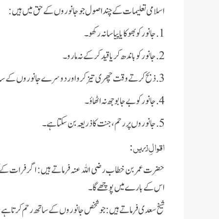
اسلامی تعلیمات کے چند اصول جو جانوروں کے حق میں ہیں:
1. جانور کو بھوکا یا پیاسا نہ رکھو۔
2. جانور کو باندھ کر یا قید کر کے نہ مارو۔
3. ذبح کرتے وقت چھری تیز کرو اور دوسرے جانوروں کے سامنے ذبح نہ کرو۔
4. جانور کو بے جا بوجھ نہ اٹھاؤ۔
5. جانوروں پر رحم، جنت کا ذریعہ بن سکتا ہے۔
اقوالِ زریں:
حضرت عمر بن خطاب رضی اللہ عنہ فرماتے ہیں: اگر فرات کے کن
اس کے بارے میں پوچھے گا۔
شیخ سعدی فرماتے ہیں: جو شخص جانوروں کے ساتھ رحم کرتا ہے، وہ