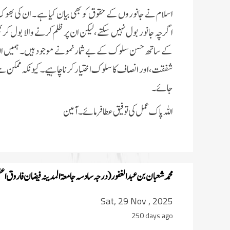
اسلام نے جانوروں کے حقوق کو بھی بیان کیا ہے ۔ ان کی بھ
اگرچہ جانور بول نہیں سکتے، لیکن ان پر ظلم کرنے والا بول 
کے ساتھ حسن سلوک کے بے شمار نمونے موجود ہیں۔ ہمیں ان
شفقت، اور انصاف کا سلوک اختیار کرنا چاہیے۔ کیونکہ ممکن 
جائے۔
اللہ پاک عمل کی توفیق عطا فرمائے۔ آمین
محمد شعبان بن عبدالغفور (درجہ سادسہ جامعۃ المدینہ فیضان فاروق ا
Sat, 29 Nov , 2025
250 days ago