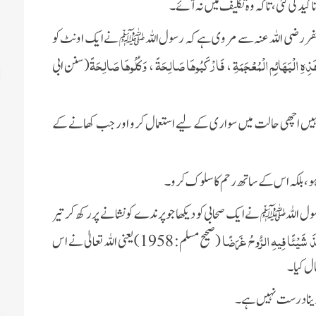
کید کی گئی، تاکہ وہ تکلیف میں نہ آئے۔
فر رضی اللہ عنہ سے مروی ہے کہ رسول اللہ ﷺ نے ایک اونٹ کو
ي هَذِهِ الْبَهَائِمِ الْمُعْجَمَةِ ، فَارْكَبُوهَا صَالِحَةً ، وَكُلُوهَا صَالِحَةً
(سنن ابی
ہیں اچھی حالت میں سواری کے لیے استعمال کرو اور جب کھانے کے
سوار ہو، بلکہ اس کے ساتھ رحم کا سلوک کرو۔
ل اللہ ﷺ نے ایک صحابی کو دیکھا جو پرندے کو نشانے پر رکھ کر تیر
َذَ شَيْئًا فِيهِ الرُّوحُ غَرَضًا
(صحیح مسلم: 1958) یعنی اللہ تعالیٰ نے اس
ال کیا۔
ت دینا درست نہیں ہے ۔