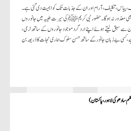
وک، پیاس، تکلیف، آرام اور ان کے جذبات تک کو اہمیت دی گئی ہے۔
کر بھی معذور نہ ہوگا۔ حضور نبی کریم ﷺ کی سیرت طیبہ میں جانوروں
 سے سبق لیتے ہوئے اپنے اردگرد موجود جانوروں کے ساتھ نرمی،
ہے، کسی بے زبان جانور کے ساتھ حسن سلوک ہماری نجات کا ذریعہ بن
عظم سادھوکی لاہور ،پاکستان)