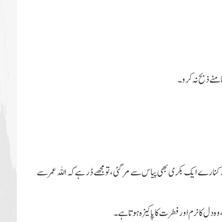
ارے ایک بکری بھی پیاس سے مر گئی، تو مجھے ڈر ہے کہ اللہ عمر سے
 دل کا نرم اور فطرت کا پاکیزہ ہوتا ہے۔