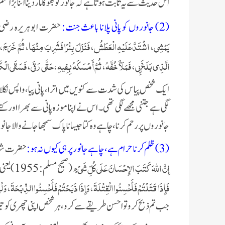
اس حدیث سے یہ ثابت ہوتا ہے کہ جانور کو بھوکا مار دینا اتنا بڑا 
(2) جانوروں کو پانی پلانا باعث جنت:
حضرت ابو ہریرہ رضی 
يَمْشِي، اشْتَدَّ عَلَيْهِ الْعَطَشُ، فَنَزَلَ بِئْرًا فَشَرِبَ مِنْهَا، ثُمَّ خَرَجَ،
الَّذِي بَلَغَ بِي، فَمَلَأَ خُفَّهُ، ثُمَّ أَمْسَكَهُ بِفِيهِ، حَتَّى رَقَى، فَسَقَى الْكَلْ
ایک شخص پیاس کی شدت سے کنویں میں اترا، پانی پیا، واپس نکلا تو 
لگی ہے جتنی مجھے لگی تھی۔ اس نے اپنا موزہ پانی سے بھرا اور کتے 
جانوروں پر رحم کرنا، چاہے وہ کتا جیسا ناپاک سمجھا جانے والا جانو
(3) ظلم کرنا حرام ہے، چاہے جانور پر ہی کیوں نہ ہو:
حضرت شداد
إِنَّ اللَّهَ كَتَبَ الإِحْسَانَ عَلَى كُلِّ شَيْءٍ
(صحیح مسلم: 1955)یعنی اللہ تعالیٰ نے ہر چیز پر احسان (نرمی، رحم) لازم کر دیا ہے۔مزید فرمایا:
فَإِذَا قَتَلْتُمْ فَأَحْسِنُوا الْقِتْلَةَ، وَإِذَا ذَبَحْتُمْ فَأَحْسِنُوا الذِّبْحَةَ، وَل
جب تم ذبح کرو تو احسن طریقے سے کرو، ہر شخص اپنی چھری کو 