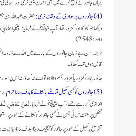
یہاں جانور کے ذبح کرنے میں بھی احسان یعنی نرمی اور آسانی کی تا
(4) جانوروں پر سواری کے وقت نرمی:
حضرت عبداللہ بن جع
اتَّقُوا اللَّهَ فِ
دیکھا جو بھوکا اور کمزور تھا، آپ ﷺ نے فرمایا:
داؤد: 2548)
ترجمہ : ان بے زبان جانوروں کے بارے میں اللہ سے ڈرو۔ ان
قابل ہوں تب کھاؤ۔
جانور بیمار، کمزور یا کمزور جسم والا ہو تو اسے نہ کھاؤ، نہ اس پر 
(5) جانوروں کو کسی کھیل تماشے یا نشانے کا ہدف بنانا حرام:
رسو
لَعَنَ اللَّهُ مَنِ اتَّخ
اندازی کر رہے تھے، آپ ﷺ نے فرمایا:
شخص پر لعنت فرمائی جس نے کسی جاندار کو نشانے کے طور پر استعم
تفریح یا کھیل کے طور پر جانور کو تکلیف دینا، ہدف بنانا، یا اذی