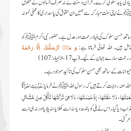
، زیادتی یا بدسلوکی کرے۔ قرآن و سنت نے نہ صرف انسانوں کے حقوق
 ﷺ نے اپنی سنت مبارکہ سے ہمیں ان حقوق کی پاسداری کا عملی نمونہ
ساتھ حسن سلوک کی بنیاد رحمت اور عدل ہے۔ حضور نبی اکرم ﷺ کو
مل ہیں۔ اللہ تعالیٰ فرماتا ہے:
وَ مَاۤ اَرْسَلْنٰكَ اِلَّا رَحْمَةً
مت سارے جہان کے لیے۔ (پ17، الانبیاء: 107)
حیوانات کے ساتھ بھی حسن سلوک کی تاکید موجود ہے۔
عُذِّبَتِ امْرَأَةٌ
اللہ عنہ روایت کرتے ہیں کہ رسول اللہ ﷺ نے فرمایا:
ْعَمَتْهَا، وَلَا سَقَتْهَا، إِذْ حَبَسَتْهَا، وَلَا هِيَ تَرَكَتْهَا تَأْكُلُ مِنْ خَشَاشِ
ی وجہ سے عذاب دیا گیا۔ اس نے بلی کو باندھ دیا، نہ اسے کھلایا، نہ پلایا اور نہ ہی اسے
مر گئی۔