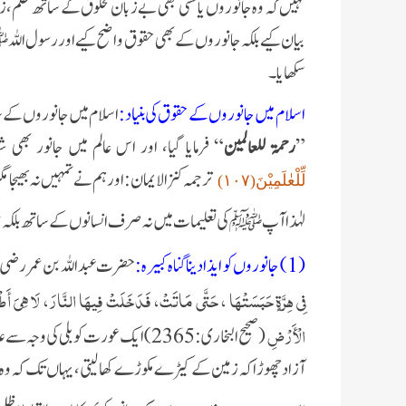
نہیں کہ وہ جانوروں یا کسی بھی بے زبان مخلوق کے ساتھ ظلم
بیان کیے بلکہ جانوروں کے بھی حقوق واضح کیے اور رسول اللہ
سکھایا۔
اسلام میں جانوروں کے حقوق کی بنیاد:
اسلام میں جانوروں کے 
”
رحمۃ للعالمین
“ فرمایا گیا، اور اس عالم میں جانور بھی شا
ترجمہ کنزالایمان: اور ہم نے تمہیں نہ بھیجا مگر رح
لِّلْعٰلَمِیْنَ(۱۰۷)
لہٰذا آپ ﷺ کی تعلیمات میں نہ صرف انسانوں کے ساتھ بلکہ 
(1) جانوروں کو ایذا دینا گناہ کبیرہ:
حضرت عبداللہ بن عمر رضی 
فِي هِرَّةٍ حَبَسَتْهَا ، حَتَّى مَاتَتْ، فَدَخَلَتْ فِيهَا النَّارَ، لَا هِيَ أَط
الْأَرْضِ
(صحیح البخاری: 2365) ایک عورت کو بلی ک
آزاد چھوڑا کہ زمین کے کیڑے مکوڑے کھا لیتی، یہاں تک کہ وہ 