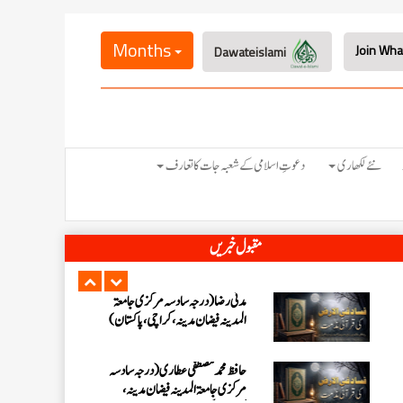
عبدالرؤف (درجہ سابعہ جامعۃ المدینہ
فیضان بغداد ،کراچی،پاکستان)
Months
Dawateislami
عبد الرسول (درجہ خامسہ مرکزی جامعۃ
المدینہ فیضان مدینہ ،کراچی ،پاکستان)
مدنی رضا(درجہ سادسہ مرکز ی جامعۃ
نئے لکھاری
دعوتِ اسلامی کے شعبہ جات کا تعارف
المدینہ فیضان مدینہ ،کراچی،پاکستان)
حافظ محمد مصطفٰی عطاری (درجہ سادسہ
مقبول خبریں
مرکزی جامعۃالمدينہ فیضان مدینہ،
کراچی،پاکستان)
ابو برہان عبدالرحمن عطاری (درجہ
رابعہ جامعۃالمدینہ فیضان رضا
،لاہور،پاکستان)
عبدالمقیم (درجہ سابعہ مرکزی
جامعۃالمدینہ فیضان بغداد،