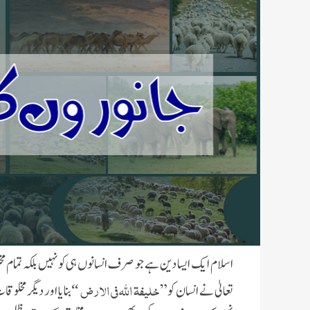
اسلام ایک ایسا دین ہے جو صرف انسانوں ہی کو نہیں بلکہ تمام
خلیفۃ اللہ فی الارض
تعالیٰ نے انسان کو”
بنایا اور دیگر مخل
“