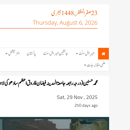
صفر المظفر
ہجری
, 1448
23
Thursday, August 6, 2026
امیرِ اہلِ سنّت
جانشین امیر اہل سنت
پاکستان
انٹرنیشنل
علمی مقالہ جات
محمد حسنین (درجہ رابعہ جامعۃ المدینہ فیضان فاروق اعظم سادھوکی لاہ
Sat, 29 Nov , 2025
250 days ago