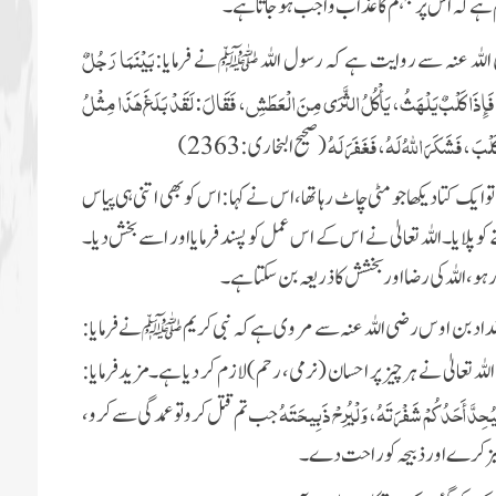
ظلم ہے کہ اس پر جہنم کا عذاب واجب ہو جاتا ہے۔
بَيْنَمَا رَجُلٌ
اللہ عنہ سے روایت ہے کہ رسول اللہ ﷺ نے فرمایا:
 فَإِذَا كَلْبٌ يَلْهَثُ، يَأْكُلُ الثَّرَى مِنَ الْعَطَشِ، فَقَالَ: لَقَدْ بَلَغَ هَذَا مِثْلُ
بَ ، فَشَكَرَ اللَّهُ لَهُ، فَغَفَرَ لَهُ
(صحیح البخاری: 2363)
ایک کتا دیکھا جو مٹی چاٹ رہا تھا، اس نے کہا: اس کو بھی اتنی ہی پیاس
کو پلایا۔ اللہ تعالیٰ نے اس کے اس عمل کو پسند فرمایا اور اسے بخش دیا۔
ر ہو، اللہ کی رضا اور بخشش کا ذریعہ بن سکتا ہے۔
 بن اوس رضی اللہ عنہ سے مروی ہے کہ نبی کریم ﷺ نے فرمایا:
ْيُحِدَّ أَحَدُكُمْ شَفْرَتَهُ، وَلْيُرِحْ ذَبِيحَتَهُ
جب تم قتل کرو تو عمدگی سے کرو،
تیز کرے اور ذبیحہ کو راحت دے۔