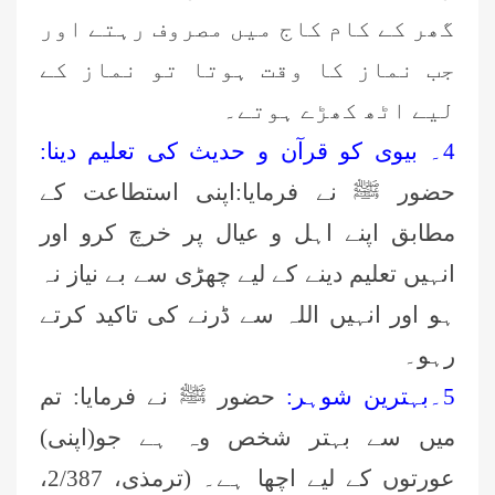
گھر کے کام کاج میں مصروف رہتے اور
جب نماز کا وقت ہوتا تو نماز کے
لیے اٹھ کھڑے ہوتے۔
4۔ بیوی کو قرآن و حدیث کی تعلیم دینا:
حضور ﷺ نے فرمایا:اپنی استطاعت کے
مطابق اپنے اہل و عیال پر خرچ کرو اور
انہیں تعلیم دینے کے لیے چھڑی سے بے نیاز نہ
ہو اور انہیں اللہ سے ڈرنے کی تاکید کرتے
رہو۔
5۔بہترین شوہر:
حضور ﷺ نے فرمایا: تم
میں سے بہتر شخص وہ ہے جو(اپنی)
عورتوں کے لیے اچھا ہے۔ (ترمذی، 2/387،