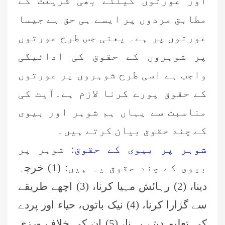
اور عورتوں کیلئے بھی شریعت کے
مطابق مردوں پر ایسے ہی حق ہے جیسا
عورتوں پر ہے۔ یعنی جس طرح عورتوں
پر شوہروں کے حقوق کی ادائیگی
واجب ہے اسی طرح شوہروں پر عورتوں
کے حقوق پورے کرنا لازم ہے۔آیت کی
مناسبت سے یہاں ہم شوہر اور بیوی
کے چند حقوق بیان کرتے ہیں۔
شوہر پر بیوی کے حقوق:
شوہر پر
بیوی کے چند حقوق یہ ہیں: (1) خرچہ
دینا، (2) رہائش مہیا کرنا، (3) اچھے طریقے
سے گزارا کرنا، (4) نیک باتوں، حیاء اور پردے
کی تعلیم دیتے رہنا، (5) ان کی خلاف ورزی