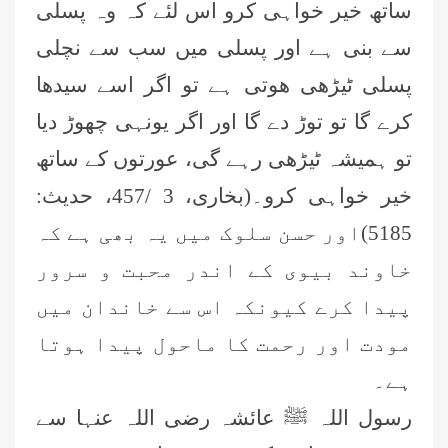
ساتھ خیر خواہی کرو اس لئے کہ وہ پسلی
سے بنی ہے اور پسلی میں سب سے نچلی
پسلی ٹیڑھی ھوتی ہے تو اگر اسے سیدھا
کرے گا تو توڑ دے گا اور اگر یونہی چھوڑ دیا
تو ہمیشہ ٹیڑھی رہے گی، عورتوں کے ساتھ
خیر خواہی کرو۔(بخاری،
3 /457
، حدیث:
5185)
اور حسن سلوک میں یہ بھی ہے کہ
خاوند بیوی کے اندر محبت و سرور
پیدا کرے کیونکہ اس سے خاندان میں
مودت اور رحمت کا ماحول پیدا ہوتا
ہے۔
رسول اللہ ﷺ عائشہ رضی اللہ عنہا سے