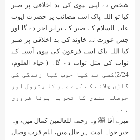
شخص نے اپنی بیوی کی بد اخلاقی پر صبر
کیا تو اللہ پاک اسے مصائب پر حضرت ایوب
علیہ السلام کے صبر کے برابر اجر دے گا اور
جس عورت نے خاوند کی بد اخلاقی پر صبر
کیا اللہ پاک اسے فرعون کی بیوی آسیہ کے
ثواب کی مثل ثواب دے گا۔ (احیاء العلوم،
2/24)کسی نے کیا خوب کہا زندگی کی
گاڑی چلانے کے لیے صبر کا پٹرول اور
حوصلہ مندی کا تجربہ ہونا ضروری
ہے۔
میرے آقا ﷺ وہ رحمۃ للعالمین کمال میں، وہ
خیر خواہ امت ہر حال میں، ایام قرب وصال