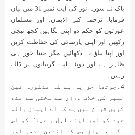
پاک نے سورہ نور کی آیت نمبر 31 میں بیان
فرمایا: ترجمہ کنز الایمان: اور مسلمان
عورتوں کو حکم دو اپنی نگاہیں کچھ نیچی
رکھیں اور اپنی پارسائی کی حفاظت کریں
اور اپنا بناؤ نہ دکھائیں مگر جتنا خور ہی
ظاہر ہے اور دوپٹہ اپنے گریبانوں پر ڈالے
رہیں۔
4۔چوتھا حق یہ ہے کہ مذکورہ تین
نمبر کی خلاف ورزی سے سختی سے منع
کریں قرآن میں ہے کہ اے ایمان والو
خود کو اور اپنے اہل و عیال کو اس
اگ سے بچاؤ جس کا اندھن آدمی اور