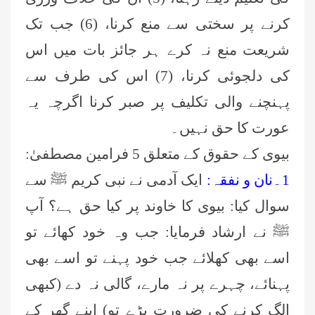
کرنے پر سختی سے منع کرنا، (6) جب تک
شریعت منع نہ کرے ہر جائز بات میں اس
کی دلجوئی کرنا، (7) اس کی طرف سے
پہنچنے والی تکلیف پر صبر کرنا اگرچہ یہ
عورت کا حق نہیں۔
بیوی کے حقوق کے متعلق 5 فرامین مصطفیٰ:
1۔نان و نفقہ:
ایک آدمی نے نبی کریم ﷺ سے
سوال کیا: بیوی کا خاوند پر کیا حق ہے؟ آپ
ﷺ نے ارشاد فرمایا: جب وہ خود کھائے تو
اسے بھی کھلائے جب خود پہنے تو اسے بھی
پہنائے، چہرے پر نہ مارے، گالی نہ دے (کبھی
الگ کرنے کی ضرورت پڑے تو) اپنے گھر کے