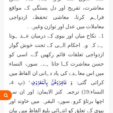
معاشرت، تفریح اور دل بستگی کے مواقع
فراہم کرنا، معاشی تحفظ، ازدواجی
معاملات میں عدل اور توازن وغیرہ۔
1۔ نکاح میاں اور بیوی کے درمیان عہد ہوتا
ہے کہ وہ احکام الہی کے تحت خوش گوار
ازدواجی تعلقات قائم رکھیں گے، اسی کو
حسن معاشرت کہا جاتا ہے۔ سورۃ النساء
میں اس معاہدے کی یاد دہانی ان الفاظ میں
وَ عَاشِرُوْهُنَّ بِالْمَعْرُوْفِۚ-
کرائی گئی:
(پ 4،
النساء:19) ترجمہ کنز الایمان: اور ان سے
اچھا برتاؤ کرو۔سورۃ البقرہ میں خاوند اور
بیوی کے تعلق کو انتہائی بلیغ الفاظ میں بیان