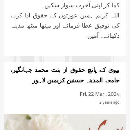
کما کر اپنی آخرت سوار سکیں۔
اللہ کریم ہمیں عورتوں کے حقوق ادا کرنے
کی توفیق عطا فرمائے اور میٹھا میٹھا مدینہ
دکھائے۔ آمین
بیوی کے پانچ حقوق از بنت محمد جہانگیر،
جامعۃ المدینہ حسنین کریمین لاہور
Fri, 22 Mar , 2024
2 years ago