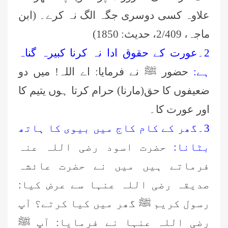
علاوہ کسی دوسری جگہ الگ نہ کرے۔ (ابن
ماجہ، 2/409، حدیث:
1850)
2۔عورت کے حقوق ادا نہ کرنا کبیرہ گناہ
ہے:
حضور ﷺ نے فرمایا: اے اللہ! میں دو
ضعیفوں کا حق(مارنا) حرام کرتا ہوں یتیم کا
اور عورت کا۔
3۔گھر کے کام کاج میں بیوی کا ہاتھ
بٹانا:
حضرت اسود رضی اللہ عنہ
فرماتے ہیں میں نے حضرت عائشہ
صدیقہ رضی اللہ عنہا سے عرض کیا:
رسول کریم ﷺ گھر میں کیا کرتے؟ آپ
رضی اللہ عنہا نے فرمایا: آپ ﷺ