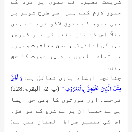
شریعت مطہرہ نے بیوی پر مرد کے
حقوق لازم کیے ہیں اسی طرح شوہر پر
بھی بیوی کے حقوق لاگو فرمائے ہیں
مثلاً اس کے نان نفقہ کی خبر گیری،
مہر کی ادائیگی، حسن معاشرت وغیرہ
یہ تمام باتیں مرد پر عورت کا حق
ہیں۔
وَ لَهُنَّ
چنانچہ ارشاد باری تعالیٰ ہے:
مِثْلُ الَّذِیْ عَلَیْهِنَّ بِالْمَعْرُوْفِ۪-
(پ 2، البقرۃ:228)
ترجمہ: اور عورتوں کا بھی حق ایسا
ہی ہے جیسا ان پر ہے شرع کے موافق۔
اس کی تفسیر صراط الجنان میں ہے: