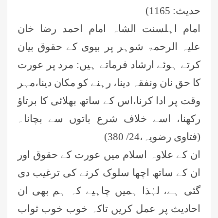
حدیث: 1165)
امام اہلسنت الشاہ امام احمد رضا خان
علیہ الرحمۃ شوہر پر بیوی کے حقوق بیان
کرتے ہوئے ارشاد فرماتے ہیں: مرد پر عورت
کا حق نان ونفقہ دینا، رہنے کو مکان دینا،مہر
وقت پر ادا کرنا،اس کے ساتھ بھلائی کا برتاؤ
رکھنا، اسے خلاف شرع باتوں سے بچانا۔
(فتاوی رضویہ،24/ 380)
ان کے علاوہ اسلام میں عورت کے حقوق اور
ان کے ساتھ اچھا سلوک کرنے کی ترغیب دی
گئی ہے، لہٰذا ہمیں چاہیے کہ ہم بھی ان
احادیث پر عمل کریں تاکہ خوب خوب ثواب