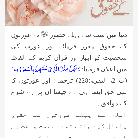
دنیا میں سب سے پہلے حضور ﷺ نے عورتوں
کے حقوق مقرر فرمائے اور عورت کی
شخصیت کو ابھارااور قرآن کریم کے الفاظ
وَ لَهُنَّ مِثْلُ الَّذِیْ عَلَیْهِنَّ بِالْمَعْرُوْفِ۪-
میں اعلان فرمایا:
(پ 2، البقرۃ:228) ترجمہ: اور عورتوں کا
بھی حق ایسا ہی ہے جیسا ان پر ہے شرع
کے موافق۔
اسلام سے پہلے عورتوں کے حقوق
پامال کیے جاتے تھے۔ عصمت وعفت ہی
کی قدر نہ تھی حق مہر ایک بےمعنی