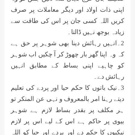
اپنی ذات اولاد اور دیگر معاملات پر صرف
کریں اللہ کسی جان پر اس کی طاقت سے
زیادہ بوجھ نہیں ڈالتا۔
2۔انہیں رہائش دینا بھی شوہر پر حق ہے
کہ وہ اپنا گھر بار چھوڑ کر آ چکیں اب شوہر
کو چاہیے اپنی بساط کے مطابق انہیں
رہائش دے۔
3۔نیک باتوں کا حکم حیا اور پردے کی تعلیم
دیتے رہنا امر بالمعروف و نہی عن المنکر تو
ہر مکلف پر بقدر بساط لازم ہے شوہر
بیوی پر حاکم ہے اس کے لیے اس پر لازم
نیکیوں کا حکم دے اور پردے اور حیا کو اللہ