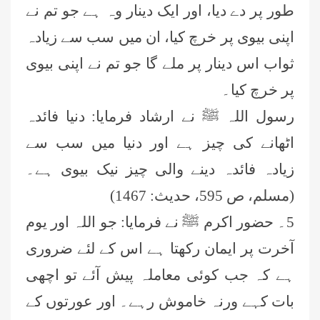
طور پر دے دیا، اور ایک دینار وہ ہے جو تم نے
اپنی بیوی پر خرچ کیا، ان میں سب سے زیادہ
ثواب اس دینار پر ملے گا جو تم نے اپنی بیوی
پر خرچ کیا۔
رسول اللہ ﷺ نے ارشاد فرمایا: دنیا فائدہ
اٹھانے کی چیز ہے اور دنیا میں سب سے
زیادہ فائدہ دینے والی چیز نیک بیوی ہے۔
(مسلم، ص 595، حدیث: 1467)
5۔ حضور اکرم ﷺ نے فرمايا: جو اللہ اور یوم
آخرت پر ایمان رکھتا ہے اس کے لئے ضروری
ہے کہ جب کوئی معاملہ پیش آئے تو اچھی
بات کہے ورنہ خاموش رہے۔ اور عورتوں کے