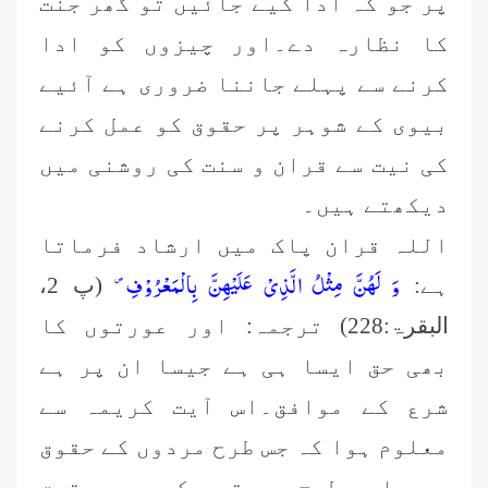
پر جو کہ ادا کیے جائیں تو گھر جنت
کا نظارہ دے۔اور چیزوں کو ادا
کرنے سے پہلے جاننا ضروری ہے آئیے
بیوی کے شوہر پر حقوق کو عمل کرنے
کی نیت سے قران و سنت کی روشنی میں
دیکھتے ہیں۔
اللہ قران پاک میں ارشاد فرماتا
وَ لَهُنَّ مِثْلُ الَّذِیْ عَلَیْهِنَّ بِالْمَعْرُوْفِ۪-
ہے:
(پ 2،
البقرۃ:228) ترجمہ: اور عورتوں کا
بھی حق ایسا ہی ہے جیسا ان پر ہے
شرع کے موافق۔اس آیت کریمہ سے
معلوم ہوا کہ جس طرح مردوں کے حقوق
ہیں اسی طرح عورتوں کے بھی حقوق