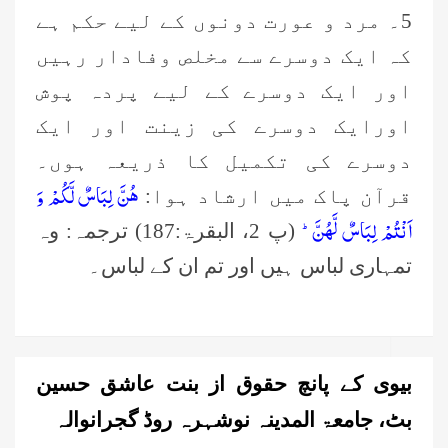
5۔ مرد و عورت دونوں کے لیے حکم ہے
کہ ایک دوسرے سے مخلص وفادار رہیں
اور ایک دوسرے کے لیے پردہ پوش
اورایک دوسرے کی زینت اور ایک
دوسرے کی تکمیل کا ذریعہ ہوں۔
هُنَّ لِبَاسٌ لَّكُمْ وَ
قرآن پاک میں ارشاد ہوا:
اَنْتُمْ لِبَاسٌ لَّهُنَّؕ-
(پ 2، البقرۃ:187) ترجمہ: وہ
تمہاری لباس ہیں اور تم ان کے لباس۔
بیوی کے پانچ حقوق از بنت عاشق حسین
بٹ، جامعۃ المدینہ نوشہرہ روڈ گجرانوالہ