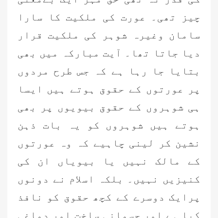
چیز تھی۔ عورت کی ملکیت کا سارا
سامان وغیرہ شوہر کی ملکیت قرار
دیا جاتا تھا۔ آیت مبارکہ میں بھی
بتایا جا رہا ہے کہ جس طرح مردوں
پر عورتوں کے حقوق ہوتے ہیں ایسا
ہی شوہروں کے حقوق بیویوں پر بھی
ہوتے ہیں شوہروں کو یہ بات ذہن
نشین کر لینی چاہیے کہ وہ عورتوں
کے مالک نہیں یا بیویاں ان کی
کنیزیں نہیں۔ بلکہ اسلام نے دونوں
پرایک دوسرے کے کچھ حقوق کو نافذ
کیا ہے اور جسمانی ساخت اور دماغی