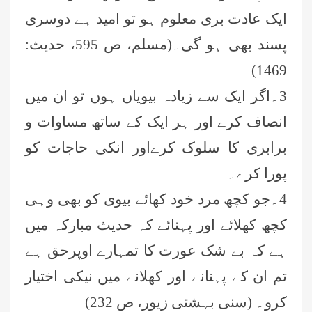
ایک عادت بری معلوم ہو تو امید ہے دوسری
پسند بھی ہو گی۔(مسلم، ص 595، حدیث:
1469)
3۔اگر ایک سے زیادہ بیویاں ہوں تو ان میں
انصاف کرے اور ہر ایک کے ساتھ مساوات و
برابری کا سلوک کرےاور انکی حاجات کو
پورا کرے۔
4۔جو کچھ مرد خود کھائے بیوی کو بھی وہی
کچھ کھلائے اور پہنائے کہ حدیث مبارکہ میں
ہے کہ بے شک عورت کا تمہارے اوپرحق ہے
تم ان کے پہنانے اور کھلانے میں نیکی اختیار
کرو۔ (سنی بہشتی زیور، ص 232)