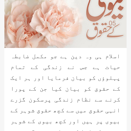
اسلام ہی وہ دین ہے جو مکمل ضابطہ
حیات ہے جس نے زندگی کے تمام
پہلوؤں کو بیان فرمایا اور ہر ایک
کے حقوق کو بیان کیا جن کے پورا
کرنے سے نظام زندگی پرسکون گزرے
انہی حقوق میں سے کچھ حقوق شوہر کے
بیوی پر ہیں اور کچھ بیوی کے شوہر