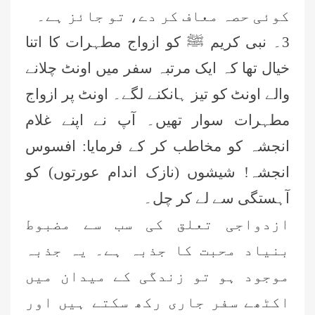
کوئی حصہ معاف کر دے، تو جائز ہے۔
3۔ نبی کریم ﷺ کو ازواج مطہرات کا اتنا
خیال تھا کہ ایک مرتبہ سفر میں اونٹ چلانے
والے اونٹ کو تیز ہانکنے لگے۔ اونٹ پر ازواج
مطہرات سوار تھیں۔ آپ نے اپنے غلام
انجشہ کو مخاطب کر کے فرمایا: افسوس
انجشہ! شیشوں (نازک اندام عورتوں) کو
آہستگی سے لے کر چل۔
ازدواجی تعلق کی سب سے مضبوط
بنیاد محبت کا جذبہ ہے۔ یہ جذبہ
موجود ہو تو زندگی کے میدان میں
اکٹھے سفر جاری رکھ سکتے ہیں اور