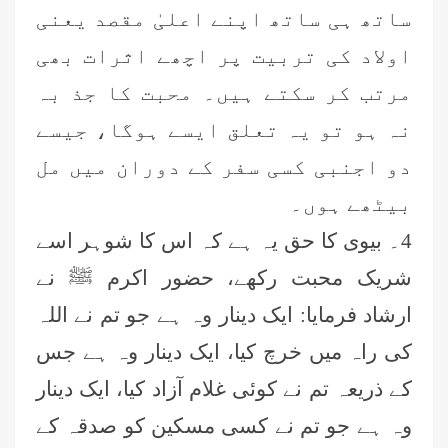
ساتھ ہی ساتھ اپنے اعلیٰ مقصد یعنی
اولاد کی تربیت پر اچھے اثرات بھی
مرتب کر سکتے ہیں۔ محبت کا جذ بہ
نہ ہو تو یہ تعلق ایسے ہوگا، جیسے
دو اجنبی کسی سفر کے دوران میں مل
بیٹھے ہوں۔
4۔ بیوی کا حق یہ ہے کہ اس کا شوہر اسے
شریک محبت رکھے، حضور اکرم ﷺ نے
ارشاد فرمایا: ایک دینار وہ ہے جو تم نے اللہ
کی راہ میں خرچ کیا، ایک دینار وہ ہے جس
کے ذریعہ تم نے کوئی غلام آزاد کیا، ایک دینار
وہ ہے جو تم نے کسی مسکین کو صدقہ کے