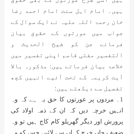
ہیں۔ امام اہل سنت امام احمد رضا
خان رحمۃ اللہ علیہ نے ایک سوال کے
جواب میں عورتوں کے حقوق بیان
فرمائے جن کو شیخ الحدیث و
التفسیر مفتی قاسم اپنی تفسیر میں
خلاصۃ بیان فرماتے ہیں: مذکورہ بالا
آیت کریمہ کے تحت آئیے انہیں کچھ
تفصیل سے دیکھتے ہیں:
1۔ مردوں پر عورتوں کا حق یہ ہے کہ وہ
انہیں خرچہ دیں کہ ان کے ذمہ اولاد کی
پرورش اور دیگر گھریلو کام کاج ہیں تو وہ
ضعیف جاں خرچ کہاں سے لائیں جس کو وہ