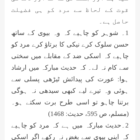
قوت کے لحاظ سے مرد کو ہی فضیلت
حاصل ہے۔
1۔ شوہر کو چاہیے کہ وہ بیوی کے ساتھ
حسن سلوک کرے نیکی کا برتاؤ کرے مرد کو
چاہیے کہ اسکی ضد کے مقابلے میں سختی
سے کام نہ لے۔ کہ حدیث مبارکہ میں ارشاد
ہوا: عورت کی پیدائش ٹیڑھی پسلی سے
ہوئی وہ تیرے لیے کبھی سیدھی نہ ہوگی
برتنا چاہو تو اسی طرح برت سکتے ہو۔
(مسلم، ص
595،
حدیث:
1468)
2۔حدیث مبارکہ میں ہے کہ مرد کو چاہیے
کہ اپنی بیوی سے بغض نہ رکھے اگر اسکی