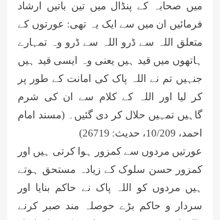
میں صحابہ کے پنڈال میں تین باتیں ارشاد
فرمائیں ان میں سے ایک یہ تھی: عورتوں کے
متعلق اللہ سے ڈرو اللہ سے ڈرو وہ تمہارے
ہاتھوں میں قید ہیں یعنی وہ ایسی قید ہیں
جنہیں تم نے اللہ پاک کی امانت کے طور پر
کر لیا اور اللہ کے کلام سے ان کی شرم
گاہیں تمہیں حلال کر دی گئیں۔ (مسند امام
احمد، 10/209، حدیث: 26719)
عورتیں مردوں سے کمزور ہوا کرتی ہیں اور
کمزور حسن سلوک کے زیادہ مستحق ہوتے
ہیں مردوں کو اللہ پاک نے حاکم بنایا اور
سردار و حاکم بڑے حوصلہ مند صبر کرنے