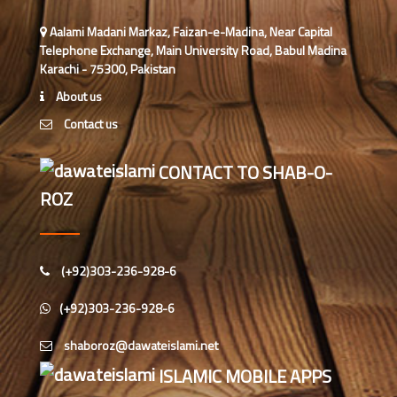
مدارس المدینہ جز وقتی( للبنین)کا
Aalami Madani Markaz, Faizan-e-Madina, Near Capital
تعارف
Telephone Exchange, Main University Road, Babul Madina
Karachi - 75300, Pakistan
مدارس المدینہ کل وقتی(للبنین) کا
About us
تعارف
Contact us
شعبہ ماہنامہ خواتین کا مختصر تعارف
CONTACT TO SHAB-O-
ROZ
اسپیشل پرسنز ڈیپارٹمنٹ دعوت
اسلامی کاتعارف
(+92)303-236-928-6
چائنیز لینگوئج ڈیپارٹمنٹ
(+92)303-236-928-6
دارالمدینہ کاتعارف
ISLAMIC MOBILE APPS