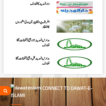
دارالمدینہ کاتعارف
اطراف پرواکابینہ میں مدنی مشوروں
کاانعقاد
مدارس المدینہ جزوقتی (للبنات) کا
تعارف
مدارس المدینہ کل وقتی(للبنات)کا
تعارف
شعبہ مُدَرِّسہ کورس(للبنات) کا
تعارف
CONNECT TO DAWAT-E-
ISLAMI
مدرسۃ المدینہ کورسز(للبنین) کا
تعارف