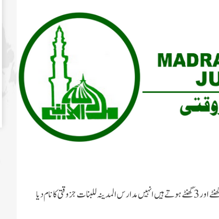
بچیوں کے وہ مدارس المدینہ جن کے اوقات کا دورانیہ 2 گھنٹے اور3 گھنٹے ہوتے ہیں انہیں مدارس المدینہ للبنات جزوقتی کا نام دیا