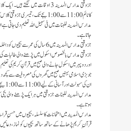
کاٹائم11:00 سے 1:00 بجے تک، تیسری جزوقتی کلاس کا ٹائم2:00سے4:00 بجے تک ہے۔
مدارس المدینہ للبنات میں فی سبیل اللہ تعلیم دی جاتی ہے ا
جاتا ہے۔
جز وقتی مدارس المدینہ میں 6سال کی عمرسے بچیوں کو داخلہ دیا جاتا ہے اور اسلامی تہذیب سے معموریونیفارم کا نفاذبھی ہے۔
جزوقتی مدارس بالخصوص اسکول میں پڑھنے والی طالبات کی
اور دوپہر میں اسکول جانے والی صبح میں قرآنِ کریم کی تعل
جوبڑی اسلامی بہنیں صبح میں گھروں کی مصروفیت سے کچھ دیر
ان کی سہولت اور آسانی کے لیے 11:00 سے 1:00 بجے والی کلاس پڑھائی جاتی ہے۔
مدارس المدینہ للبنات جزوقتی میں ہرایک پڑھنے والی بچی کا 
ہوتا ہے۔
مدارس المدینہ میں امتحانات کا سلسلہ ، بچیوں میں حسنِ قرات 
قرآن ِ کریم پڑھانے کے ساتھ ساتھ بچیوں کو نماز، دعائیں