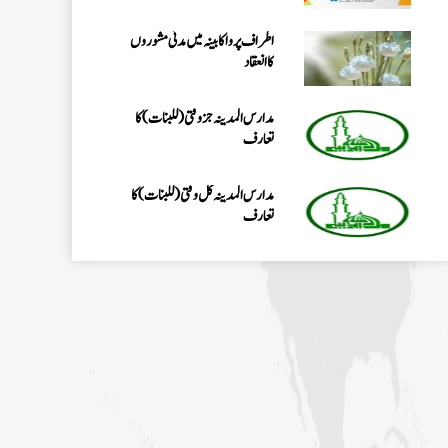
اطراف پرواکابینہ میں مدنی مشوروں
کاانعقاد
مدارس المدینہ جزوقتی (للبنات) کا
تعارف
مدارس المدینہ کل وقتی(للبنات)کا
تعارف
شعبہ مُدَرِّسہ کورس(للبنات) کا تعارف
مدرسۃ المدینہ کورسز(للبنین) کا
تعارف
مدارس المدینہ جز وقتی( للبنین)کا
تعارف