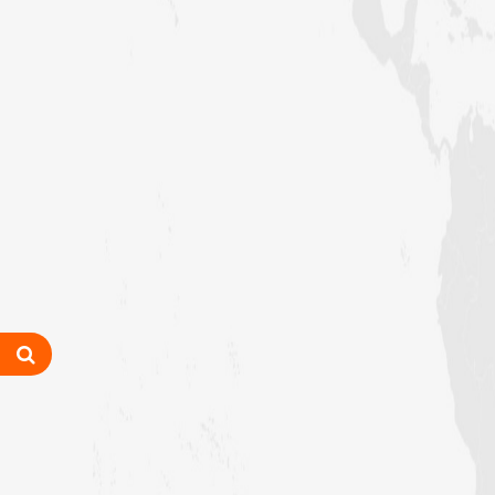
مدارس المدینہ کل وقتی(للبنین) کا
تعارف
شعبہ ماہنامہ خواتین کا مختصر تعارف
اسپیشل پرسنز ڈیپارٹمنٹ دعوت اسلامی
کاتعارف
چائنیز لینگوئج ڈیپارٹمنٹ
دارالمدینہ کاتعارف
اطراف پرواکابینہ میں مدنی مشوروں