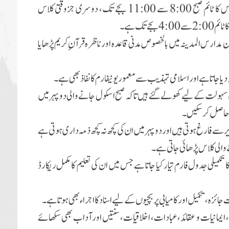
جزوقتی مدارس المدینہ 3 اوقات میں لگتے ہیں۔ ایک کلاس کا ٹائم صبح 8:00 سے 11:00 بجے تک، دوسری جزوقتی کلاس
ن مدارس المدینہ میں بالخصوص مدنی قاعدہ اور ناظرہ قرآن ِ کریم پڑھایا
 سہولت کے لیے کھولے گئے ہیں تاکہ صبح اسکول جانے والی دوپہرمیں
یم حاصل کرسکیں۔
سے فارغ ہوتی ہیں اور دوپہرمیں ان کی کچھ نہ کچھ ذمہ داری ہوتی ہے
تکمیلی جدول فارم تیارکیا جاتا ہے جس میں ان کی تعلیم کا مکمل ریکارڈ
جائزہ، تکمیل اورکامیابی پر بچیوں کے لیے اسناد کا اجراء بھی ہوتا ہے۔
، ایمانیات و عقائد، عبادات، اخلاقیات، سنتیں اورآداب بھی سکھائے