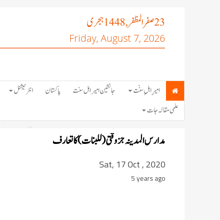
صفر المظفر
ہجری
, 1448
23
Friday, August 7, 2026
امیرِ اہلِ سنّت
جانشین امیر اہل سنت
پاکستان
انٹرنیشنل
علمی مقالہ جات
مدارس المدینہ جزوقتی (للبنات) کا تعارف
Sat, 17 Oct , 2020
5 years ago