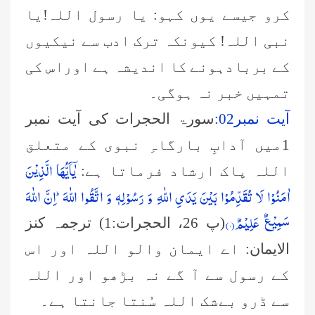
کرو جیسے یوں کہو: یا رسول اللہ!یا
نبی اللہ! کیونکہ ترک ادب سے نیکیوں
کے بربادہونے کا اندیشہ ہے اوراس کی
تمہیں خبر نہ ہوگی۔
آیت نمبر02:
سورۃ الحجرات کی آیت نمبر
1میں آدابِ بارگاہِ نبوی کے متعلق
یٰۤاَیُّهَا الَّذِیْنَ
اللہ پاک ارشاد فرماتا ہے
:
اٰمَنُوْا لَا تُقَدِّمُوْا بَیْنَ یَدَیِ اللّٰهِ وَ رَسُوْلِهٖ وَ اتَّقُوا اللّٰهَؕ-اِنَّ اللّٰهَ
سَمِیْعٌ عَلِیْمٌ(
۱
)
(پ 26، الحجرات:1) ترجمہ کنز
الایمان:
اے ایمان والو اللہ اور اس
کے رسول سے آ گے نہ بڑھو اور اللہ
سے ڈرو بےشک اللہ سُنتا جانتا ہے۔