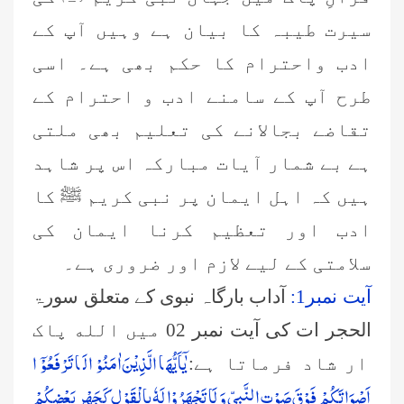
سیرت طیبہ کا بیان ہے وہیں آپ کے
ادب واحترام کا حکم بھی ہے۔ اسی
طرح آپ کے سامنے ادب و احترام کے
تقاضے بجالانے کی تعلیم بھی ملتی
ہے بے شمار آیات مبارکہ اس پر شاہد
ہیں کہ اہل ایمان پر نبی کریم ﷺ کا
ادب اور تعظیم کرنا ایمان کی
سلامتی کے لیے لازم اور ضروری ہے۔
آیت نمبر1:
آداب بارگاہ نبوی کے متعلق سورۃ
الحجر ات کی آیت نمبر 02 میں الله پاک
یٰۤاَیُّهَا الَّذِیْنَ اٰمَنُوْا لَا تَرْفَعُوْۤا
ار شاد فرماتا ہے:
اَصْوَاتَكُمْ فَوْقَ صَوْتِ النَّبِیِّ وَ لَا تَجْهَرُوْا لَهٗ بِالْقَوْلِ كَجَهْرِ بَعْضِكُمْ