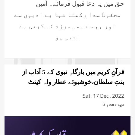
حق میں یہ دعا قبول فرمائے۔ آمین
محفوظ سدا رکھنا شہا بے ادبوں سے
اور ہم سے بھی سرزد نہ کبھی بے
ادبی ہو
قرآنِ کریم میں بارگاہِ نبوی کے 5 آداب از
بنتِ سلطان،خوشبوئے عطار واہ کینٹ
Sat, 17 Dec , 2022
3 years ago