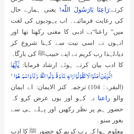
کرتے:
رَاعِنَا یَارَسُولَ اللّٰه!
یعنی ہمارے حال
کی رعایت فرمائیے۔ اب یہودیوں کی لغت
میں” راعنا“بے ادبی کا معنی رکھتا تھا اور
انہوں نے اسی نیت سے کہنا شروع کر
دیا،لہٰذا رب کریم نے اپنے حبیبﷺ کی بارگاہ
یٰۤاَیُّهَا
کا ادب بیان کرتے ہوئے ارشاد فرمایا:
الَّذِیْنَ اٰمَنُوْا لَا تَقُوْلُوْا رَاعِنَا وَ قُوْلُوا انْظُرْنَا وَ اسْمَعُوْاؕ-
(البقرۃ: 104)
ترجمہ کنز الایمان:
اے ایمان
والو
راعنا
نہ کہو اور یوں عرض کرو کہ
حضور ہم پر نظر رکھیں اور پہلے ہی سے
بغور سنو۔
معلوم ہوا کہ رب کریم کو حضور ﷺ کا ادب