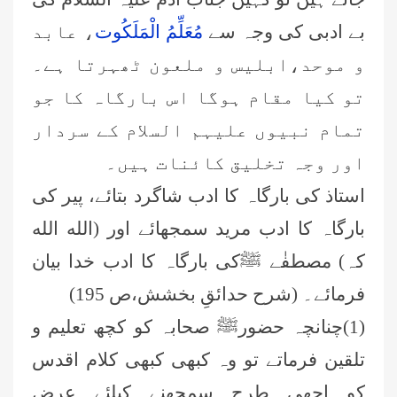
بے ادبی کی وجہ سے
مُعَلِّمُ الْمَلَکُوت
، عابد
و موحد،ابلیس و ملعون ٹھہرتا ہے۔
تو کیا مقام ہوگا اس بارگاہ کا جو
تمام نبیوں علیہم السلام کے سردار
اور وجہ تخلیق کائنات ہیں۔
استاذ کی بارگاہ کا ادب شاگرد بتائے، پیر کی
بارگاہ کا ادب مرید سمجھائے اور (الله الله
کہ) مصطفٰے ﷺکی بارگاہ کا ادب خدا بیان
فرمائے۔ (شرح حدائقِ بخشش،ص 195)
(1)چنانچہ حضورﷺ صحابہ کو کچھ تعلیم و
تلقین فرماتے تو وہ کبھی کبھی کلام اقدس
کو اچھی طرح سمجھنے کیلئے عرض