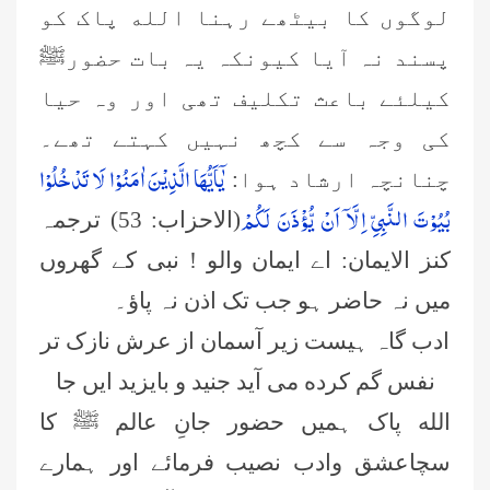
لوگوں کا بیٹھے رہنا الله پاک کو
پسند نہ آیا کیونکہ یہ بات حضورﷺ
کیلئے باعث تکلیف تھی اور وہ حیا
کی وجہ سے کچھ نہیں کہتے تھے۔
یٰۤاَیُّهَا الَّذِیْنَ اٰمَنُوْا لَا تَدْخُلُوْا
چنانچہ ارشاد ہوا:
بُیُوْتَ النَّبِیِّ اِلَّاۤ اَنْ یُّؤْذَنَ لَكُمْ
(الاحزاب: 53)
ترجمہ
کنز الایمان: اے ایمان والو ! نبی کے گھروں
میں نہ حاضر ہو جب تک اذن نہ پاؤ۔
ادب گاہ ہیست زیر آسمان از عرش نازک تر
نفس گم کرده می آید جنید و بایزید ایں جا
الله پاک ہمیں حضور جانِ عالم ﷺ کا
سچاعشق وادب نصیب فرمائے اور ہمارے