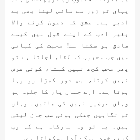
یہاں تو زور سے سانس لینا بھی بے
ادبی ہے۔ عشق کا دعویٰ کرنے والا
بغیر ادب کے اپنے قول میں کیسے
صادق ہو سکتا ہے! محبت کی کہانی
میں جب محبوب کا لقاء آجاتا ہے تو
پھر محب کچھ نہیں کہتا، کوئی عرض
نہیں کرتا، بس دور کھڑا رو رہا
ہوتا ہے۔ ارے جہاں یار کا جلوہ ہو
وہاں عرضیں نہیں کی جاتیں۔ وہاں
تو نگاہیں جھکی ہوئی سب جان لیتی
ہیں۔ یہ تو وہ بارگاہ ہے کہ رب
کریم خود اس کے آداب سکھاتا ہے۔