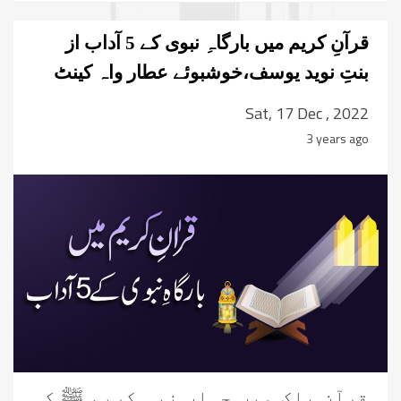
قرآنِ کریم میں بارگاہِ نبوی کے 5 آداب از
بنتِ نوید یوسف،خوشبوئے عطار واہ کینٹ
Sat, 17 Dec , 2022
3 years ago
قرآنِ پاک میں جہاں نبی کریم ﷺ کی