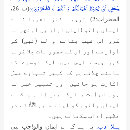
لِبَعْضٍ اَنْ تَحْبَطَ اَعْمَالُكُمْ وَ اَنْتُمْ لَا تَشْعُرُوْنَ(
۲
)
(پ 26،
الحجرات:2) ترجمہ کنز الایمان: اے
ایمان والو !اپنی آواز یں اونچی نہ
کرو اس غیب بتانے والے (نبی) کی
آواز سے اور ان کے حضور بات چلا کرنہ
کہو جیسے آپس میں ایک دوسرے کے
سامنے چلاتے ہو کہ کہیں تمہارے عمل
اکارت ہو جائیں اور تمہیں خبر نہ
ہو۔ اس آیت مبارکہ میں اللہ پاک نے
ایمان والوں کو اپنے حبیب ﷺ کے دو
عظیم آداب سکھائے ہیں۔
پہلا ادب:
یہ ہے کہ اے ایمان والو!جب نبی