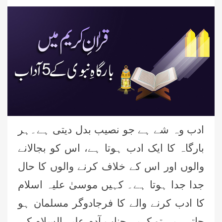
ادب وہ شے ہے جو نصیب بدل دیتی ہے۔ہر
بارگاہ کا ایک ادب ہوتا ہے، اس کو بجالانے
والوں اور اس کے خلاف کرنے والوں کا حال
جدا جدا ہوتا ہے۔ کہیں موسیٰ علیہ اسلام
کا ادب کرنے والے کا فرجادوگر مسلمان ہو
جاتے ہیں تو کہیں جناب آدم علیہ السلام کی