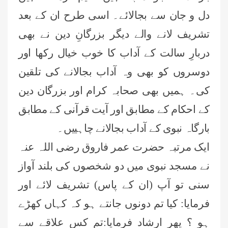
دل و جان سے بجالائے۔ اسی طرح ان کے بعد
تشریف لانے والے دیگر بزرگانِ دین نے بھی
دربارِ سالت کے آداب کا خوب خیال رکھا اور
دوسروں کو بھی وہ آداب بجالانے کی تلقین
کی۔ ہمیں بھی صحابہ کرام اور بزرگان دین
کے احکام کے مطابق اور آیت قرآنی کے مطابق
بارگاہ نبوی کے آداب بجالانے چاہییں۔
ایک مرتبہ حضرت عمر فاروق رضی اللہ عنہ
نے مسجد نبوی میں دو شخصوں کی بلند آواز
سنی تو آپ (ان کے پاس) تشریف لائے اور
فرمایا: کیا تم دونوں جانتے ہو کہ کہاں کھڑے
ہو ؟ پھر ارشاد فرمایا:تم کس علاقے سے