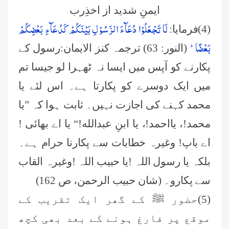
ایمنِ شدید از اخذِرب
لَا تَجْعَلُوْا دُعَآءَ الرَّسُوْلِ بَیْنَكُمْ كَدُعَآءِ بَعْضِكُمْ
(4)فرمایا:
بَعْضًاؕ-
(النور: 63) ترجمہ کنز الایمان:رسول کے
پکارنے کو آپس میں ایسا نہ ٹھہرا لو جیسا تم
میں ایک دوسرے کو پکارتا ہے۔ اس لئے یا
محمد کہنے کی اجازت نہیں۔ ثابت ہوا کہ ”یا
محمد!، یااحمد!، یا ابنِ عبدالله!“ یا اے بھائی !
اے باپ! وغیرہ خطابات سے پکارنا حرام ہے۔
بلکہ یا رسول اللہ !یا حبیب اللہ !وغیرہ القاب
سے پکارو۔ (شان حبیب الرحمن، ص 162)
(5)حضور ﷺ کے گھر ایک تقریب کے
موقع پر فارغ ہونے کے بعد بھی کچھ