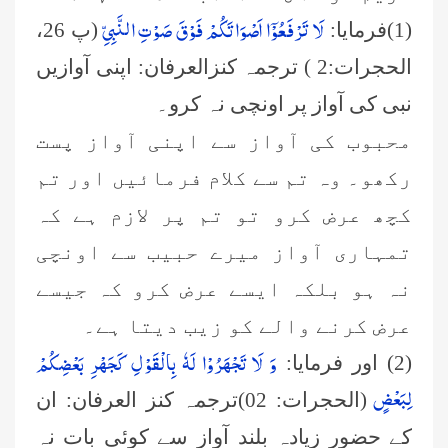
لَا تَرْفَعُوْۤا اَصْوَاتَكُمْ فَوْقَ صَوْتِ النَّبِیِّ
(1)فرمایا:
(پ 26،
الحجرات:2 ) ترجمہ کنزالعرفان: اپنی آوازیں
نبی کی آواز پر اونچی نہ کرو۔
محبوب کی آواز سے اپنی آواز پست
رکھو۔ وہ تم سے کلام فرمائیں اور تم
کچھ عرض کرو تو تم پر لازم ہے کہ
تمہاری آواز میرے حبیب سے اونچی
نہ ہو بلکہ ایسے عرض کرو کہ جیسے
عرض کرنے والے کو زیب دیتا ہے۔
وَ لَا تَجْهَرُوْا لَهٗ بِالْقَوْلِ كَجَهْرِ بَعْضِكُمْ
(2) اور فرمایا:
لِبَعْضٍ
(الحجرات: 02)ترجمہ کنز العرفان: ان
کے حضور زیادہ بلند آواز سے کوئی بات نہ