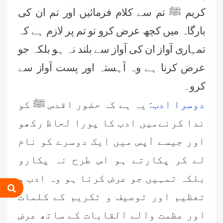
کریم ﷺ تم سے کلام فرمائیں اور تم ان کی
بارگاہ میں کچھ عرض کرو تو تم پر لازم ہے کہ
تمہاری آواز ان کی آواز سے بلند نہ ہو بلکہ جو
عرض کرنا ہے وہ آہستہ اور پست آواز سے
کرو۔
دوسرا ادب:
یہ ہے کہ حضور اقدس ﷺ کو
ندا کرنےمیں ادب کا پورا لحاظ رکھو
اور جیسے آپس میں ایک دوسرے کو نام
لے کر پکارتے ہو اس طرح نہ پکارو
بلکہ تمہیں جو عرض کرنا ہو
وہ ادب و
تعظیم اور توصیف و تکریم کے کلمات
اور عظمت والے القابات کے ساتھ عرض