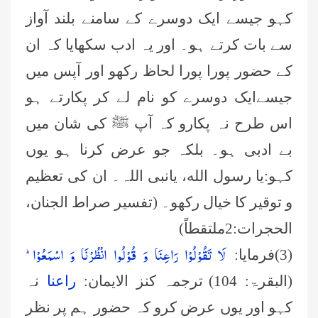
کہو جیسے ایک دوسرے کے سامنے بلند آواز
سے بات کرتے ہو۔ اور یہ ادب سکھایا کہ ان
کے حضور پورا پورا لحاظ رکھو اور آپس میں
جیسےایک دوسرے کو نام لے کر پکارتے ہو
اس طرح نہ پکارو کہ آپ ﷺ کی شان میں
بے ادبی ہو۔ بلکہ جو عرض کرنا ہو یوں
کہو:یا رسول الله، یانبی اللہ۔ ان کی تعظیم
و توقیر کا خیال رکھو۔ (تفسیر صراط الجنان،
الحجرات:2ملتقطاً)
لَا تَقُوْلُوْا رَاعِنَا وَ قُوْلُوا انْظُرْنَا وَ اسْمَعُوْاؕ-
(3)فرمایا:
(البقرۃ: 104)
ترجمہ کنز الایمان:
راعنا
نہ
کہو اور یوں عرض کرو کہ حضور ہم پر نظر