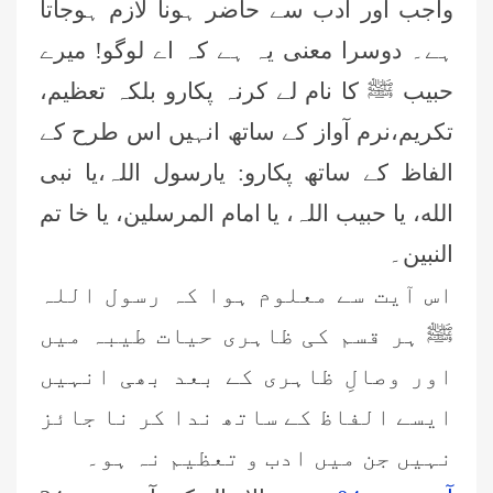
واجب اور ادب سے حاضر ہونا لازم ہوجاتا
ہے۔ دوسرا معنی یہ ہے کہ اے لوگو! میرے
حبیب ﷺ کا نام لے کرنہ پکارو بلکہ تعظیم،
تکریم،نرم آواز کے ساتھ انہیں اس طرح کے
الفاظ کے ساتھ پکارو: یارسول اللہ،یا نبی
الله، یا حبیب اللہ، یا امام المرسلین، یا خا تم
النبین۔
اس آیت سے معلوم ہوا کہ رسول اللہ
ﷺ ہر قسم کی ظاہری حیات طیبہ میں
اور وصالِ ظاہری کے بعد بھی انہیں
ایسے الفاظ کے ساتھ ندا کر نا جائز
نہیں جن میں ادب و تعظیم نہ ہو۔