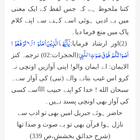
کتنا ملحوظ ہے کہ جس لفظ کے ایک معنی
میں بے ادبی ہوئی اسے کہنے سے اپنے کلام
پاک میں منع فرما دیا۔
یٰۤاَیُّهَا الَّذِیْنَ اٰمَنُوْا لَا تَرْفَعُوْۤا
(2)اور ارشاد فرمایا:
اَصْوَاتَكُمْ فَوْقَ صَوْتِ النَّبِیِّ
(الحجرات:02) ترجمہ کنز
الایمان: اے ایمان والو! اپنی آوازیں اونچی نہ
کرو اس غیب بتانے والے (نبی) کی آواز سے۔
سبحان الله ! خدا کو اپنے حبیب ﷺسے کسی
کی آواز بھی اونچی پسند نہیں۔
حاضر ہوئے جبریل امیں بھی تو ادب سے
نازل ہوا قرآن بھی تو بے صوت و صدا تھا
(شرح حدائق بخشش،ص 339)