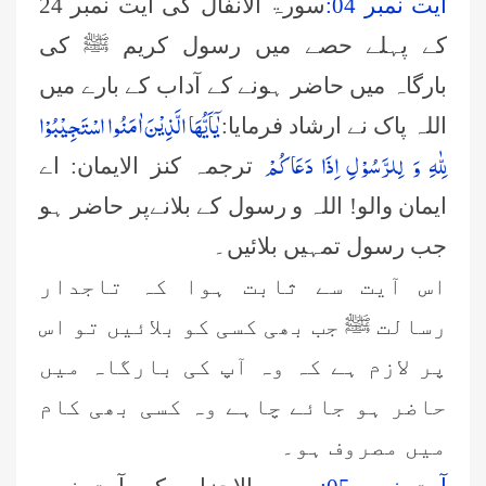
آیت نمبر 04:
سورۃ الانفال کی آیت نمبر 24
کے پہلے حصے میں رسول کریم ﷺ کی
بارگاہ میں حاضر ہونے کے آداب کے بارے میں
یٰۤاَیُّهَا الَّذِیْنَ اٰمَنُوا اسْتَجِیْبُوْا
اللہ پاک نے ارشاد فرمایا:
لِلّٰهِ وَ لِلرَّسُوْلِ اِذَا دَعَاكُمْ
ترجمہ کنز الایمان: اے
ایمان والو! اللہ و رسول کے بلانےپر حاضر ہو
جب رسول تمہیں بلائیں۔
اس آیت سے ثابت ہوا کہ تاجدار
رسالت ﷺ جب بھی کسی کو بلائیں تو اس
پر لازم ہے کہ وہ آپ کی بارگاہ میں
حاضر ہو جائے چاہے وہ کسی بھی کام
میں مصروف ہو۔