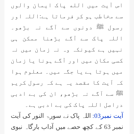
اس آیت میں الله پاک ایمان والوں
سے مخاطب ہو کر فرماتا ہے:اللہ اور
رسول ﷺ دونوں سے آگے نہ بڑھو۔
اللہ پاک سے آگے بڑھنا ممکن ہی
نہیں ہے کیونکہ وہ نہ زمان میں نہ
کسی مکان میں اور آگے ہونا یا زمان
میں ہوتا ہے یا جگہ میں۔ معلوم ہوا
کہ آیت کا مقصد یہ ہے کہ رسول کریم
ﷺ سے آگے نہ بڑھو، ان کی بے ادبی
دراصل اللہ پاک کی بے ادبی ہے۔
آیت نمبر03:
اللہ پاک نے سورۃ النور کی آیت
نمبر 63 کے کچھ حصے میں آداب بارگاہ نبوی