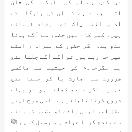
دی گئی ہے۔آپ کی بارگاہ کی شان
اتنی بلند ہے کہ ان کی بارگاہ کے
آداب اللہ پاک نے ارشاد فرمائے
ہیں۔ کسی کام میں حضور سے آگے ہونا
منع ہے۔ اگر حضور کے ہمراہ ر استے
میں جا رہے ہوں تو آگے آگے چلنا منع
ہے مگرخادم کی حیثیت سے یاکسی
ضرورت سے اجازت پا کر چلنا منع
نہیں۔ اگر ساتھ کھانا ہو تو پہلے
شروع کرنا ناجائز ہے۔ اسی طرح اپنی
عقل اور اپنی رائے کو حضور کی رائے
سے مقدم کرنا حرام ہے۔رسولِ کریم ﷺ