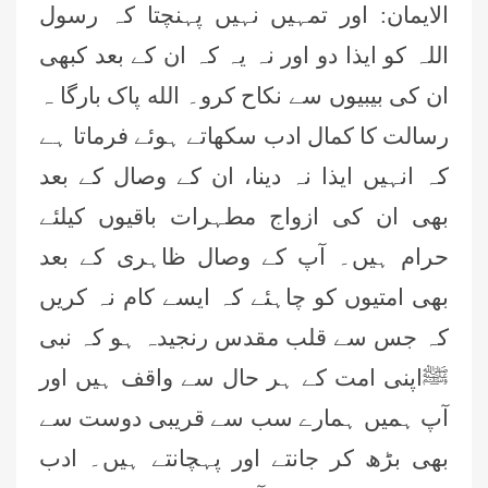
الایمان: اور تمہیں نہیں پہنچتا کہ رسول
اللہ کو ایذا دو اور نہ یہ کہ ان کے بعد کبھی
ان کی بیبیوں سے نکاح کرو۔ الله پاک بارگا ہ
رسالت کا کمال ادب سکھاتے ہوئے فرماتا ہے
کہ انہیں ایذا نہ دینا، ان کے وصال کے بعد
بھی ان کی ازواج مطہرات باقیوں کیلئے
حرام ہیں۔ آپ کے وصال ظاہری کے بعد
بھی امتیوں کو چاہئے کہ ایسے کام نہ کریں
کہ جس سے قلب مقدس رنجیدہ ہو کہ نبی
ﷺاپنی امت کے ہر حال سے واقف ہیں اور
آپ ہمیں ہمارے سب سے قریبی دوست سے
بھی بڑھ کر جانتے اور پہچانتے ہیں۔ ادب