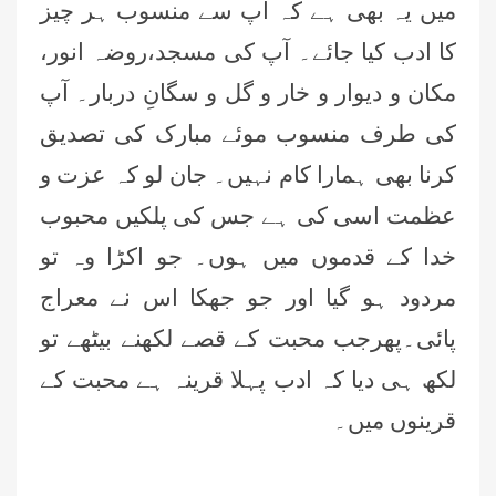
میں یہ بھی ہے کہ آپ سے منسوب ہر چیز
کا ادب کیا جائے۔ آپ کی مسجد،روضہ انور،
مکان و دیوار و خار و گل و سگانِ دربار۔ آپ
کی طرف منسوب موئے مبارک کی تصدیق
کرنا بھی ہمارا کام نہیں۔ جان لو کہ عزت و
عظمت اسی کی ہے جس کی پلکیں محبوب
خدا کے قدموں میں ہوں۔ جو اکڑا وہ تو
مردود ہو گیا اور جو جھکا اس نے معراج
پائی۔پھرجب محبت کے قصے لکھنے بیٹھے تو
لکھ ہی دیا کہ ادب پہلا قرینہ ہے محبت کے
قرینوں میں۔