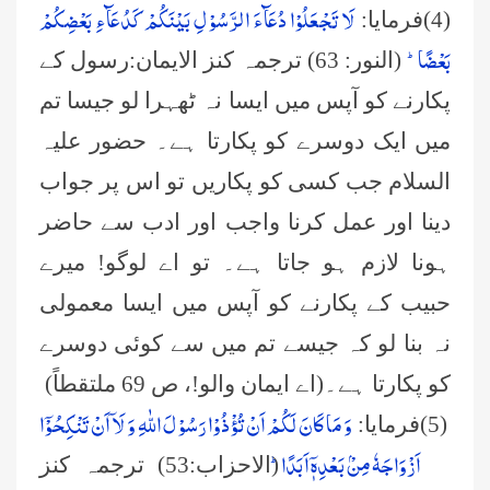
لَا تَجْعَلُوْا دُعَآءَ الرَّسُوْلِ بَیْنَكُمْ كَدُعَآءِ بَعْضِكُمْ
(4)فرمایا:
بَعْضًاؕ-
(النور: 63) ترجمہ کنز الایمان:رسول کے
پکارنے کو آپس میں ایسا نہ ٹھہرا لو جیسا تم
میں ایک دوسرے کو پکارتا ہے۔ حضور علیہ
السلام جب کسی کو پکاریں تو اس پر جواب
دینا اور عمل کرنا واجب اور ادب سے حاضر
ہونا لازم ہو جاتا ہے۔ تو اے لوگو! میرے
حبیب کے پکارنے کو آپس میں ایسا معمولی
نہ بنا لو کہ جیسے تم میں سے کوئی دوسرے
کو پکارتا ہے۔(اے ایمان والو!، ص 69 ملتقطاً)
وَ مَا كَانَ لَكُمْ اَنْ تُؤْذُوْا رَسُوْلَ اللّٰهِ وَ لَاۤ اَنْ تَنْكِحُوْۤا
(5)فرمایا:
اَزْوَاجَهٗ مِنْۢ بَعْدِهٖۤ اَبَدًاؕ
(الاحزاب:53) ترجمہ کنز