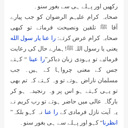
رکھیں اور پہلے ہی سے بغور سنو۔
صحابہ کرام علیہم الرضوان کو جب پیارے
آقا ﷺ تلقین ونصيحت فرماتے تو کبھی
صحابہ کرام عرض کرتے:
را عنا یار سول الله
یعنی یا رسول اللہﷺ!ہمارے حال کی رعایت
فرمائیے تو یہودی زبان دباکر”
را عینا
“ کہتے
جس کے معنی چرواہا کے ہیں۔ جب
مسلمان ناراض ہوتے تو وہ کہتے کہ تم بھی
تو یہی کہتے ہو اس پر وہ رنجیدہ ہو کر
بارگاہ عالی میں حاضر ہوتے تو رب کریم نے
یہ آیت نازل فرمادی کے
را عنا
نہ کہو بلکہ”
انظرنا
“ کہو اور پہلے سے ہی بغور سنو۔