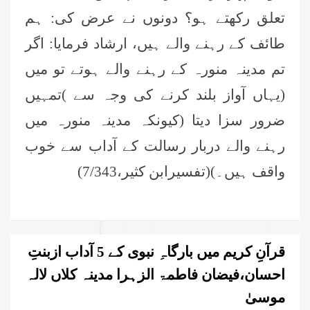
تعلق رکھتے ہو؟ دونوں نے عرض کی: ہم
طائف کے رہنے والے ہیں، ارشاد فرمایا: اگر
تم مدینہ منورہ کے رہنے والے ہوتے تو میں
(یہاں آواز بلند کرنے کی وجہ سے )تمہیں
ضرور سزا دیتا (کیونکہ مدینہ منورہ میں
رہنے والے دربار رسالت کے آداب سے خوب
واقف ہیں۔)(تفسیرابن کثیر،7/343)
قرآنِ کریم میں بارگاہِ نبوی کے 5 آداب ازبنتِ
احسان،فیضان فاطمۃ الزہرا مدینہ کلاں لالہ
موسیٰ