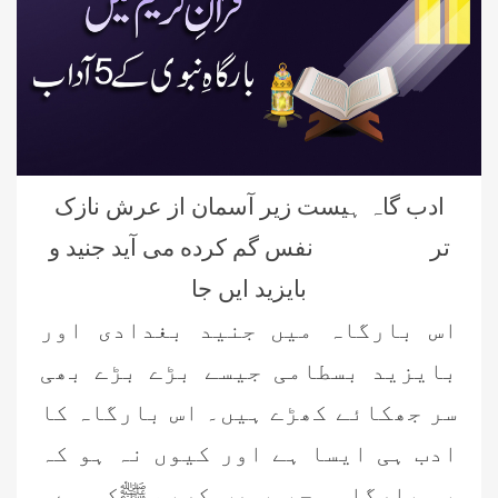
ادب گاہ ہیست زیر آسمان از عرش نازک
تر نفس گم کرده می آید جنید و
بایزید ایں جا
اس بارگاہ میں جنید بغدادی اور
بایزید بسطامی جیسے بڑے بڑے بھی
سر جھکائے کھڑے ہیں۔ اس بارگاہ کا
ادب ہی ایسا ہے اور کیوں نہ ہو کہ
یہ بارگاہ محبوبِ رب کریم ﷺکی ہے۔