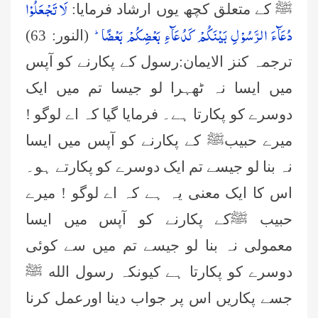
لَا تَجْعَلُوْا
ﷺ کے متعلق کچھ یوں ارشاد فرمایا:
دُعَآءَ الرَّسُوْلِ بَیْنَكُمْ كَدُعَآءِ بَعْضِكُمْ بَعْضًاؕ-
(النور: 63)
ترجمہ کنز الایمان:رسول کے پکارنے کو آپس
میں ایسا نہ ٹھہرا لو جیسا تم میں ایک
دوسرے کو پکارتا ہے۔ فرمایا گیا کہ اے لوگو !
میرے حبیبﷺ کے پکارنے کو آپس میں ایسا
نہ بنا لو جیسے تم ایک دوسرے کو پکارتے ہو۔
اس کا ایک معنی یہ ہے کہ اے لوگو ! میرے
حبیب ﷺکے پکارنے کو آپس میں ایسا
معمولی نہ بنا لو جیسے تم میں سے کوئی
دوسرے کو پکارتا ہے کیونکہ رسول الله ﷺ
جسے پکاریں اس پر جواب دینا اورعمل کرنا