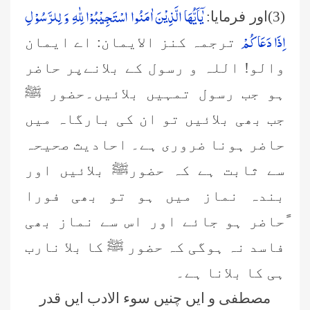
یٰۤاَیُّهَا الَّذِیْنَ اٰمَنُوا اسْتَجِیْبُوْا لِلّٰهِ وَ لِلرَّسُوْلِ
(3)اور فرمایا:
اِذَا دَعَاكُمْ
ترجمہ کنز الایمان: اے ایمان
والو! اللہ و رسول کے بلانےپر حاضر
ہو جب رسول تمہیں بلائیں۔حضور ﷺ
جب بھی بلائیں تو ان کی بارگاہ میں
حاضر ہونا ضروری ہے۔ احادیث صحیحہ
سے ثابت ہے کہ حضورﷺ بلائیں اور
بندہ نماز میں ہو تو بھی فورا
ًحاضر ہو جائے اور اس سے نماز بھی
فاسد نہ ہوگی کہ حضور ﷺ کا بلا نارب
ہی کا بلانا ہے۔
مصطفی و ایں چنیں سوء الادب ایں قدر