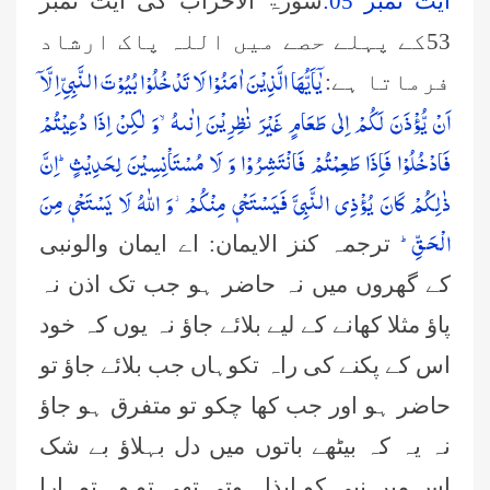
آیت نمبر 05:
سورۃ الاحزاب کی آیت نمبر
53کے پہلے حصے میں اللہ پاک ارشاد
یٰۤاَیُّهَا الَّذِیْنَ اٰمَنُوْا لَا تَدْخُلُوْا بُیُوْتَ النَّبِیِّ اِلَّاۤ
فرماتا ہے:
اَنْ یُّؤْذَنَ لَكُمْ اِلٰى طَعَامٍ غَیْرَ نٰظِرِیْنَ اِنٰىهُۙ-وَ لٰكِنْ اِذَا دُعِیْتُمْ
فَادْخُلُوْا فَاِذَا طَعِمْتُمْ فَانْتَشِرُوْا وَ لَا مُسْتَاْنِسِیْنَ لِحَدِیْثٍؕ-اِنَّ
ذٰلِكُمْ كَانَ یُؤْذِی النَّبِیَّ فَیَسْتَحْیٖ مِنْكُمْ٘-وَ اللّٰهُ لَا یَسْتَحْیٖ مِنَ
الْحَقِّؕ-
ترجمہ کنز الایمان: اے ایمان والونبی
کے گھروں میں نہ حاضر ہو جب تک اذن نہ
پاؤ مثلا کھانے کے لیے بلائے جاؤ نہ یوں کہ خود
اس کے پکنے کی راہ تکوہاں جب بلائے جاؤ تو
حاضر ہو اور جب کھا چکو تو متفرق ہو جاؤ
نہ یہ کہ بیٹھے باتوں میں دل بہلاؤ بے شک
اس میں نبی کو ایذا ہوتی تھی تو وہ تمہارا