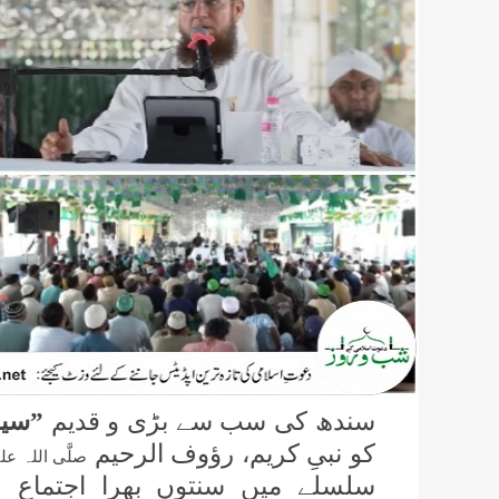
سندھ کی سب سے بڑی و قدیم
”سین
کو نبیِ کریم، رؤوف الرحیم
صلَّی اللہ علیہ
سلسلے میں سنتوں بھرا اجتماع