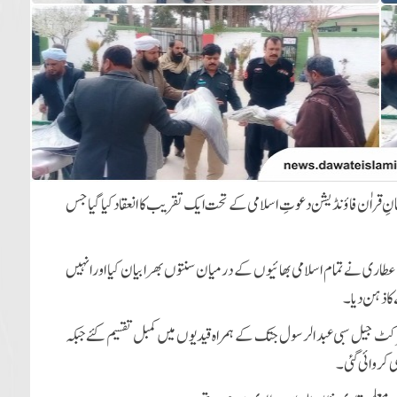
نِ قراٰن فاؤنڈیشن دعوتِ اسلامی کے تحت ایک تقریب کا انعقاد کیا گیا جس
اری نے تمام اسلامی بھائیوں کے درمیان سنتوں بھرا بیان کیا اور انہیں
کا ذہن دیا۔
ٹ جیل سبی عبد الرسول جتک کے ہمراہ قیدیوں میں کمبل تقسیم کئے جبکہ
ی کروائی گئی۔