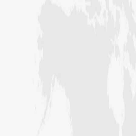
2026ء) کا ”روحانی علاج کورس“
فیضانِ مدینہ ننکانہ میں 3 دن (25،
تا 27 جولائی 2026ء) کا ”روحانی
علاج کورس“
شعبہ معاونت برائے اسلامی بہنیں کے
تحت سرگودھا ڈویژن میں اہم مدنی
مشورہ
حیدرآباد میں شعبہ معاونت برائے
اسلامی بہنیں کا مدنی مشورہ
شعبہ معاونت برائے اسلامی بہنیں کا
مدنی مشورہ، دینی کاموں کے فروغ کے
لیے اہداف