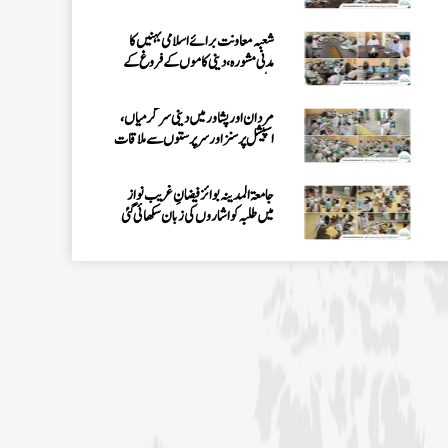
جامعۃ المدینہ بوائز فیضانِ غریب نواز
میں طلبہ کو اشاروں کی زبان سکھائی گئی
اسپیشل پرسنز ڈیپارٹمنٹ کے تحت 3 دن
کا قافلہ، دینی احکام اور سنتوں کی تربیت
پشاور: مدرسۃ المدینہ میں سیکھنے سکھانے
کا حلقہ، اسپیشل پرسنز کی معاونت کا ذہن
فیضانِ مدینہ G-11، اسلام آباد میں
اسپیشل پرسنز کے لیے خصوصی حلقے کا
انعقاد
وفاقی دارالحکومت اسلام آباد میں رہائشی
”اشاروں کی زبان کورس“ کا انعقاد
فیضانِ مدینہ آفندی ٹاؤن حیدرآباد
میں 3 دن (25، تا 27 جولائی