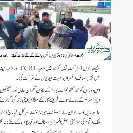
پچھلے دنوں ڈسٹرکٹ جیل کوئٹہ میں شعبہ
FGRF
اور شعبہ فیضا
میں جیل اسٹاف و افسران سمیت قیدیوں نے شرکت کی۔
اس دوران کوئٹہ کنٹونمنٹ بورڈکے ٹاؤن نگران حاجی نورالعینین عط
دینِ اسلام کے بتائے ہوئے طریقۂ کار کے مطابق اپنی زندگی گزارنے 
علاوہ ازیں ذمہ داران نے اسسٹنٹ سپرنڈنٹنٹ سرکل انچارج ڈسٹرک
ملک و قوم کی سلامتی، جیل افسران، اسٹاف اور قیدیوں کے لئے دعا بھ