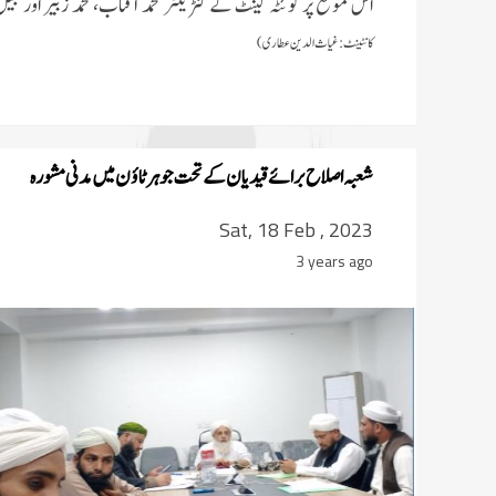
اس موقع پر کوئٹہ کینٹ کے کنٹریکٹر محمد آفتاب، محمد زبیر اور 
کانٹینٹ:غیاث الدین عطاری)
شعبہ اصلاح برائے قیدیان کے تحت جوہر ٹاؤن میں مدنی مشورہ
Sat, 18 Feb , 2023
3 years ago