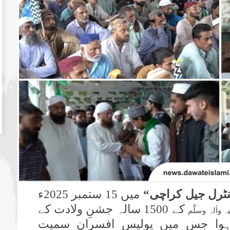
ٹرل جیل کراچی“
میں 15 ستمبر 2025ء
کے 1500 سالہ جشنِ ولادت کے
 واٰلہٖ وسلَّم
 ہوا جس میں پولیس افسران سمیت