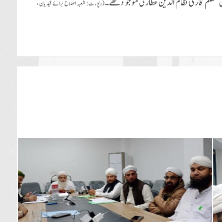
جیل معلم قاری نظام الدین عطاری موجو دتھے۔
(رپورٹ:
شعبہ اصلاح برائے قیدیان ،