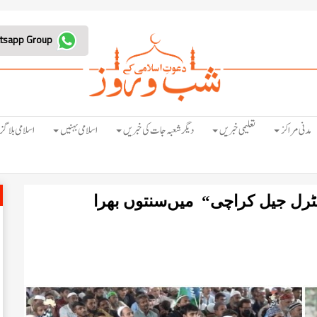
Join Whatsapp Group
مدنی مراکز
تعلیمی خبریں
دیگر شعبہ جات کی خبریں
اسلامی بہنیں
اسلامی بلاگز
ٹرل جیل کراچی“ میں
سنتوں بھرا