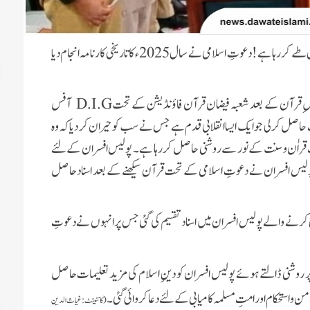
دعوتِ اسلامی کی دینی کاوشوں کا سلسلہ دن بدن کامیابی کی نئی منازل طے کر رہا ہے! دعوتِ اسلامی نے سال 2025ء کا تاریخی کارنامہ انجام دیا
D.I.G
آفس
صل کرلی جو ایک ایسا انقلابی قدم ہے جس نے سب کو حیران کر دیا کہ وہ
ب قراٰن و سنت کے نور سے روشنی حاصل کر رہا ہے۔ پولیس افسران کے لئے
پولیس افسران نے دعوتِ اسلامی کے تحت قرآن سیکھنے کے بعد اسناد حاصل
ل کرنے والے پولیس افسران میں اسناد تقسیم کی گئی جس پر انہوں نے دعوتِ
پر روشنی ڈالتے ہوئے پولیس افسران کو دینِ اسلام کی مزید تعلیمات حاصل
 استحکام اور امتِ مسلمہ کامیابی کے لئے دعا کروائی گئی۔
(کانٹینٹ:غیاث الدین