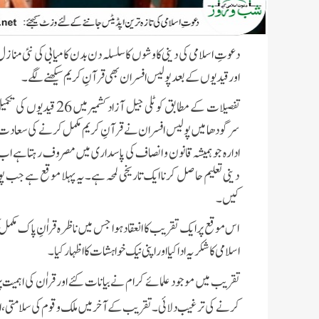
اور قیدیوں کے بعد پولیس افسران بھی قرآنِ کریم سیکھنے لگے۔
تفصیلات کے مطابق کوٹلی جیل آزاد کشمیر میں 26 قیدیوں کی تکمیلِ قرآن کے بعد شعبہ فیضان قرآن فاؤنڈیشن کے تحت
سرگودھا میں پولیس افسران نے قرآنِ کریم مکمل کرنے کی سعادت حا
ادارہ جو ہمیشہ قانون و انصاف کی پاسداری میں مصروف رہتا ہے ا
دینی تعلیم حاصل کرنا ایک تاریخی لمحہ ہے۔یہ پہلا موقع ہے جب 
کیں۔
اس موقع پر ایک تقریب کا انعقاد ہوا جس میں ناظرہ قراٰنِ پاک مکم
اسلامی کا شکریہ ادا کیا اور اپنی نیک خواہشات کا اظہار کیا۔
تقریب میں موجود علمائے کرام نے بیانات کئے اور قراٰن کی اہمیت 
کرنے کی ترغیب دلائی۔تقریب کے آخر میں ملک و قوم کی سلامتی، امن و