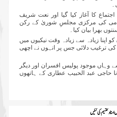
۔
جتماع کا آغاز کیا گیا اور نعت شریف
امی کی مرکزی مجلسِ شوریٰ کے رکن
توں بھرا بیان کیا۔
کو اپنا زیادہ سے زیادہ وقت نیکیوں میں
 کی ترغیب دلائی جس پر انہوں نے اچھی
 وہاں موجود پولیس افسران اور دیگر
انا حاجی عبد الحبیب عطاری کے ہاتھوں
اسناد تقسیم کی گئیں