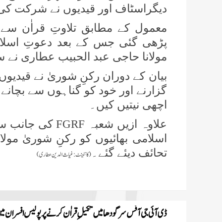
دیگراسٹاف اور قیدیوں نے شرکت کی
معمول کے مطابق تلاوتِ قراٰن سے ا
پڑھی گئی جس کے بعد دعوتِ اسل
مولانا حاجی عبد الحبیب عطاری نے سن
بیان کے دوران رکنِ شوریٰ نے قیدیوں 
گزارنے اور خود کو گناہوں سے بچانے
اچھی نیتیں کیں۔
علاوہ ازیں شعبہ
FGRF
کی جانب سے
اسلامی بھائیوں کو رکنِ شوریٰ مول
تحائف دیئے گئے۔
(کانٹینٹ:غیاث الدین عطاری)
ڈی آئی جی آفس سرگودھا میں تکمیلِ قراٰن کرنے پر پولیس افسران میں 