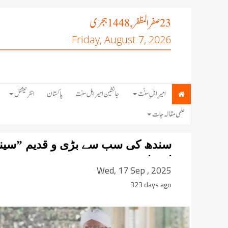
صفر المظفر
ہجری
, 1448
23
Friday, August 7, 2026
امیرِ اہلِ سنّت
جانشین امیر اہل سنت
پاکستان
انٹرنیشنل
علمی مقالہ جات
سندھ کی سب سے بڑی و قدیم ”سین
اجتماع
Wed, 17 Sep , 2025
323 days ago