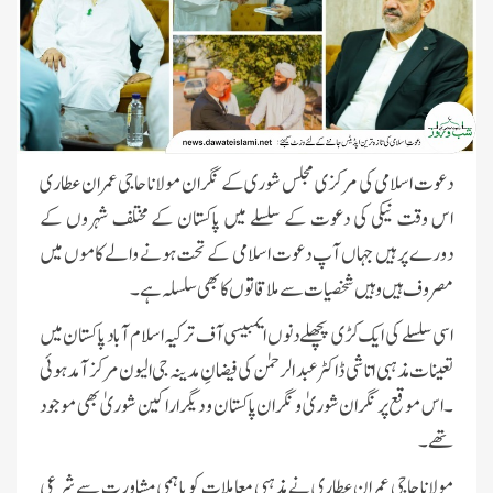
دعوت اسلامی کی مرکزی مجلس شوری کے نگران مولانا حاجی عمران عطاری
اس وقت نیکی کی دعوت کے سلسلے میں پاکستان کے مختلف شہروں کے
دورے پر ہیں جہاں آپ دعوت اسلامی کے تحت ہونے والے کاموں میں
مصروف ہیں وہیں شخصیات سے ملاقاتوں کا بھی سلسلہ ہے ۔
اسی سلسلے کی ایک کڑی پچھلے دنوں ایمبیسی آف ترکیہ اسلام آباد پاکستان میں
تعینات مذہبی اتاشی ڈاکٹر عبد الرحمٰن کی فیضانِ مدینہ جی الیون مرکز آمد ہوئی
۔اس موقع پر نگران شوریٰ و نگران پاکستان و دیگر اراکین شوریٰ بھی موجود
تھے۔
مولانا حاجی عمران عطاری نے مذہبی معاملات کو باہمی مشاورت سے شرعی