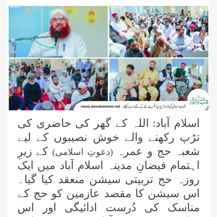
اسلام آباد: اللہ کے گھر کی حاضری کی
تڑپ رکھنے والے خوش نصیبوں کے لیے
شعبہ حج و عمرہ
کے زیرِ
(دعوتِ اسلامی)
اہتمام فیضانِ مدینہ اسلام آباد میں ایک
روزہ حج تربیتی سیشن منعقد کیا گیا۔
اس سیشن کا مقصد عازمین کو حج کے
مناسک کی دُرست ادائیگی اور اس