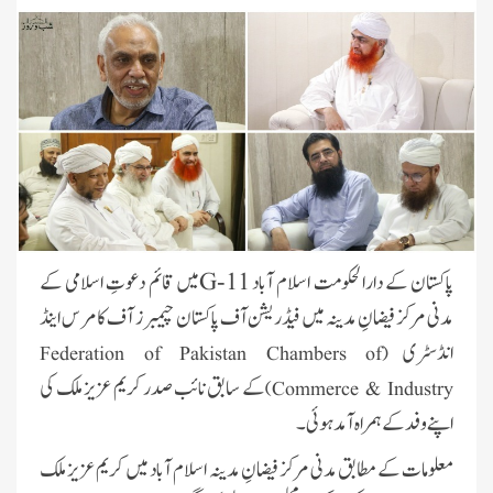
پاکستان کے دارالحکومت اسلام آباد
G-11
میں قائم دعوتِ اسلامی کے
مدنی مرکز فیضانِ مدینہ میں فیڈریشن آف پاکستان چیمبرز آف کامرس اینڈ
انڈسٹری
Federation of Pakistan Chambers of
(
کے سابق نائب صدر کریم عزیز ملک کی
)
Commerce & Industry
اپنے وفد کے ہمراہ آمد ہوئی۔
معلومات کے مطابق مدنی مرکز فیضانِ مدینہ اسلام آباد میں کریم عزیز ملک