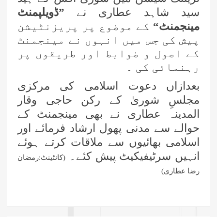
سید شاہد عطاری نے
”ڈویلپمنٹ
مینجمنٹ“
کے موضوع پر پریزنٹیشن
پیش کی جس میں انہوں نے مینجمنٹ
کے اصول و ضوابط اور طریقوں پر
رہنمائی کی ۔
بعدازاں دعوت اسلامی کی مرکزی
مجلسِ شوریٰ کے رکن حاجی وقار
المدینہ عطاری نے بھی مینجمنٹ کے
حوالے سے مدنی پھول ارشاد فرمائے اور
اسلامی بھائیوں سے ملاقات کرتے ہوئے
انہیں سرٹیفیکیٹ پیش کئے۔
(کانٹینٹ:رمضان
رضا عطاری)