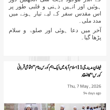
ہوئیں اور انہیں ذہنی و قلبی طور پر
اس مقدس سفر کے لیے تیار ہونے میں
مدد ملی۔
آخر میں دعا ہوئی اور صلوۃ و سلام
پڑھا گیا۔
فیضانِ مدینہ جی 11 اسلام آباد میں ایک اہم کورس بنام ” اجتماعی قربانی
کورس “ کا انعقاد
Thu, 7 May , 2026
94 days ago