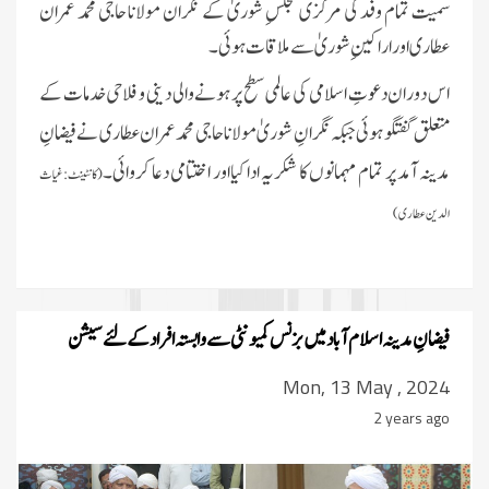
سمیت تمام وفد کی مرکزی مجلسِ شوریٰ کے نگران مولانا حاجی محمد عمران
عطاری اور اراکینِ شوریٰ سے ملاقات ہوئی۔
اس دوران دعوتِ اسلامی کی عالمی سطح پر ہونے والی دینی و فلاحی خدمات کے
متعلق گفتگو ہوئی جبکہ نگرانِ شوریٰ مولانا حاجی محمد عمران عطاری نے فیضانِ
مدینہ آمد پر تمام مہمانوں کا شکریہ ادا کیااور اختتامی دعا کروائی۔
(کانٹینٹ:غیاث
الدین عطاری)
فیضانِ مدینہ
اسلام آباد میں بزنس کمیونٹی سے وابستہ افراد کے لئے سیشن
Mon, 13 May , 2024
2 years ago