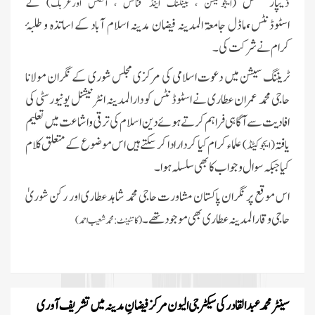
ڈیپارٹمنٹس
کے
(ایجوکیشن ، بینکنگ اینڈ فنانس ، انگلش اورعربک)
اسٹوڈنٹس
،
ماڈل جامعۃ المدینہ فیضان مدینہ اسلام آباد کے اساتذہ و طلبۂ
کرام نے شرکت کی ۔
ٹریننگ سیشن میں دعوت اسلامی کی مرکزی مجلس شوری کے نگران مولانا
حاجی محمد عمران عطاری نے اسٹوڈنٹس کو دارالمدینہ انٹرنیشنل یونیورسٹی کی
افادیت سے آگاہی فراہم کرتے ہوئے دین اسلام کی ترقی و اشاعت میں تعلیم
یافتہ
علماء کرام کیا کردار ادا کرسکتے ہیں اس موضوع کے متعلق کلام
(ایجوکیٹڈ)
کیا جبکہ سوال و جواب کا بھی سلسلہ ہوا۔
اس موقع پر نگران پاکستان مشاورت حاجی محمد شاہد عطاری اور رکن شوریٰ
حاجی وقار المدینہ عطاری بھی موجود تھے ۔
(کانٹینٹ:محمد شعیب احمد)
سینٹر محمد عبد القادر کی سیکٹر جی الیون مرکز فیضانِ مدینہ میں تشریف آوری