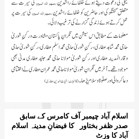
نیکی کی دعوت دیتے ہوئے خلفائے راشدین
کی سیرت سے
رحمہم اللہ المبین
متعلق گفتگو کی اور حاضرین کو خلفائے راشدین
کی سیرت پر
رحمہم اللہ المبین
عمل کرتے ہوئے زندگی گزارنے کی ترغیب دلائی۔
معلومات کے مطابق اس سیشن میں نگرانِ پاکستان مشاور ت و رکنِ شوریٰ
حاجی محمد شاہد عطاری، رکنِ شوریٰ حاجی محمد اسلم عطاری، رکنِ شوریٰ حاجی
وقار المدینہ عطاری اور رکنِ شوریٰ مولانا حاجی محمد جنید عطاری مدنی بھی
موجود تھے۔آخر میں نگرانِ شوریٰ مولانا حاجی محمد عمران عطاری نے اختتامی
دعا کروائی اور صلوٰۃ و سلام پڑھا۔
(کانٹینٹ:غیاث الدین عطاری)
اسلام آباد چیمبر آف کامرس کے سابق
صدر ظفر بختاور کا فیضانِ مدینہ اسلام
آباد کا وزٹ