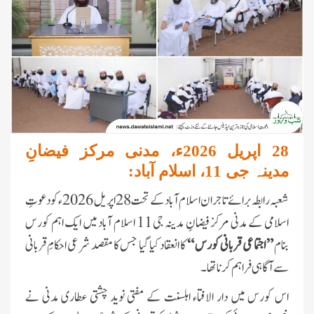
28 اپریل 2026ء، مدنی مرکز فیضانِ
مدینہ جی 11، اسلام آباد:
شعبہ رابطہ برائے تاجران اسلام آباد کے تحت 28 اپریل 2026ء کو دعوتِ
اسلامی کے مدنی مرکز فیضانِ مدینہ جی 11 اسلام آباد میں ایک اہم کورس
بنام
”
اجتماعی قربانی کورس “
کا انعقاد کیا گیا جس کا مقصد شرعی احکامِ قربانی
سے آگاہی فراہم کرنا تھا۔
اس کورس میں دار الافتاء اہلسنت کے مفتی نوید چشتی عطاری مدنی نے