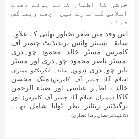
خوشی کا اظہار کرتے ہوئے دعوت
اسلامی کے بارے میں اچھے ریماکس
دیئے ۔
اس وفد میں ظفر بختاور بھائی کے علاوہ
سابقہ سینئر وائس پریذیڈنٹ چیمبر آف
کامرس مسٹر خالد محمود چوہدری
،مسٹر ناصر محمود چوہدری اور مسٹر
بابر چوہدری
(دونوں سابقہ ایکزیکٹیو ممبران
ملک محسن
اسلام آباد چیمبر آف کامرس)،
خالد ، اظہر عباسی اور ضیاء الرحمن
کاکا
اور
(ممبران اسلام آباد چیمبر آف کامرس)
برگیڈئیر ریٹائر نظر ٹوانا شامل تھے۔
(کانٹینٹ:رمضان رضا عطاری)