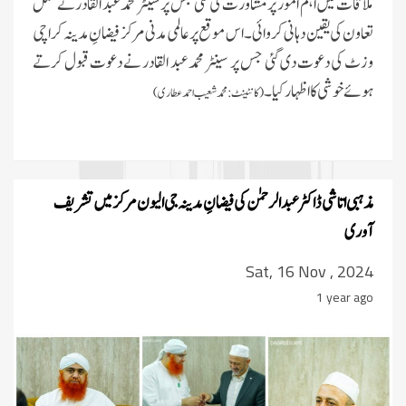
ملاقات میں اہم امور پر مشاورت کی گئی جس پر سینٹر محمد عبد القادر نے مکمل
تعاون کی یقین دہانی کروائی ۔ اس موقع پر عالمی مدنی مرکز فیضانِ مدینہ کراچی
وزٹ کی دعوت دی گئی جس پر سینٹر محمد عبد القادر نے دعوت قبول کرتے
ہوئے خوشی کا اظہار کیا۔
(کانٹینٹ: محمد شعیب احمد عطاری)
مذہبی اتاشی ڈاکٹر عبد الرحمٰن کی فیضانِ مدینہ جی الیون مرکز میں تشریف
آوری
Sat, 16 Nov , 2024
1 year ago