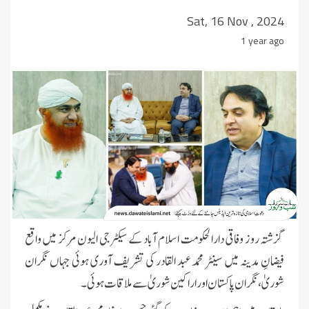
Sat, 16 Nov , 2024
1 year ago
گزشتہ روز وفاقی دارالحکومت اسلام آباد کے سیکٹر جی الیون مرکز میں واقع
فیضانِ مدینہ میں سینٹر محمد عبد القادر کی تشریف آوری ہوئی جہاں نگران
شوریٰ، نگران پاکستان اوراراکین شوریٰ سے ملاقات ہوئی ۔