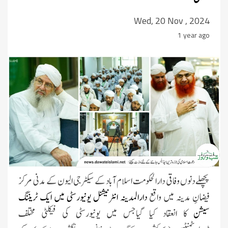
Wed, 20 Nov , 2024
1 year ago
پچھلے دنوں وفاقی دارالحکومت اسلام آباد کے سیکٹر جی الیون کے مدنی مرکز
فیضانِ مدینہ میں واقع
دارالمدینہ انٹرنیشنل یونیورسٹی
میں ایک
ٹریننگ
سیشن
کا انعقاد کیا گیاجس میں یونیورسٹی کی فیکلٹی مختلف