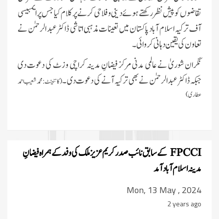
تقاضوں کو پیش نظر رکھتے ہوئے دینی و فلاحی کرنے پر کلام کیا جس پر ایمبیسی
آف ترکیہ اسلام آباد پاکستان میں تعینات مذہبی اتاشی ڈاکٹر عبد الرحمٰن نے
تعاون کی یقین دہانی کروائی۔
نگران شوریٰ نے عالمی مدنی مرکز فیضانِ مدینہ کراچی وزٹ کی دعوت دی
جبکہ ڈاکٹر عبد الرحمٰن نے بھی ترکیہ آنے کی دعوت دی ۔
(کانٹینٹ: محمد شعیب احمد
عطاری)
FPCCI
کے سابق نائب صدر کریم عزیز ملک کی وفد کے ہمراہ فیضانِ
مدینہ اسلام آباد آمد
Mon, 13 May , 2024
2 years ago