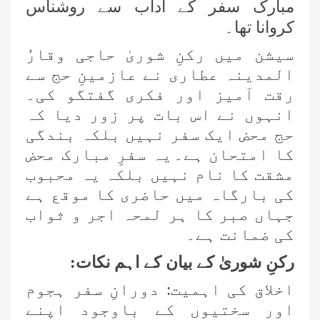
مبارک سفر کے آداب سے روشناس
کروانا تھا۔
سیشن میں رکنِ شوریٰ حاجی وقارُ
المدینہ عطاری نے عازمینِ حج سے
رقت آمیز اور فکری گفتگو کی۔
انہوں نے اس بات پر زور دیا کہ
حج محض ایک سفر نہیں بلکہ بندگی
کا امتحان ہے۔
یہ سفرِ مبارک محض
مشقت کا نام نہیں بلکہ یہ محبوب
کی بارگاہ میں حاضری کا موقع ہے
جہاں صبر کا ہر لمحہ اجر و ثواب
کی ضمانت ہے۔
رکنِ شوریٰ کے بیان کے اہم نکات:
اخلاق کی اہمیت: دورانِ سفر ہجوم
اور سختیوں کے باوجود اپنے