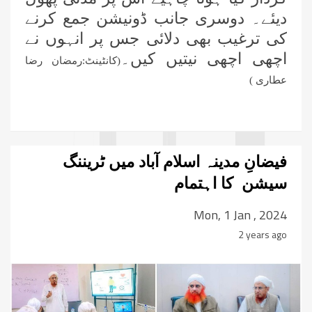
دیئے۔ دوسری جانب ڈونیشن جمع کرنے
کی ترغیب بھی دلائی جس پر انہوں نے
اچھی اچھی نیتیں کیں۔
)
کانٹینٹ:رمضان رضا
عطاری )
فیضانِ مدینہ اسلام آباد میں ٹریننگ
سیشن کا اہتمام
Mon, 1 Jan , 2024
2 years ago