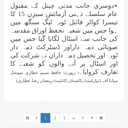
”فیضان نماز کورس“ کا انعقاد
٭دوسری جانب مدنی چینل کے مقبول
عام سلسلے ذہنی آزمائش سیزن 15 کا
فیصل آباد میں میٹروپولیٹن نگران و
تیسرا کواٹر فائنل ٹوبہ ٹیگ سنگھ میں
ذمہ داران کا مدنی مشورہ
ہوا جس میں شعبہ تحفظ اوراق مقدسہ
کی جانب سے اسٹال لگایا گیا جس میں
عازمینِ حج کے لیے فیضانِ مدینہ کراچی
صوبائی ذمہ داراور ڈسٹرکٹ ذمہ دار
میں عظیم الشان تربیتی اجتماع کا انعقاد
ٹوبہ اور تحصیل ذمہ داران نے شرکت کی
فیضانِ مدینہ فیصل آباد میں 3 دن کا
اور اسٹال پر آنے والوں کو شعبے کا
کورس، عاشقانِ رسول کی تربیت و
تعارف کروایا۔
( رپورٹ: حافظ نسیم عطاری سوشل
رہنمائی کی گئی
میڈیا آف ڈیپارٹمنٹ پاکستان،کانٹینٹ:رمضان رضا عطاری)
یوسی سکندر سنگھ والا، فیصل آباد کے
اسلامی بھائیوں کا مدنی مشورہ
فیصل آباد میں میڈیکل پروفیشنلز کے
درمیان ”مبلغ کورس“ کا انعقاد
1
2
3
4
5