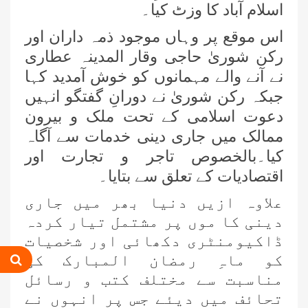
اسلام آباد کا وزٹ کیا۔
اس موقع پر وہاں موجود ذمہ داران اور
رکن شوریٰ حاجی وقار المدینہ عطاری
نے آنے والے مہمانوں کو خوش آمدید کہا
جبکہ رکن شوریٰ نے دورانِ گفتگو انہیں
دعوت اسلامی کے تحت ملک و بیرون
ممالک میں جاری دینی خدمات سے آگاہ
کیا۔بالخصوص تاجر و تجارت اور
اقتصادیات کے تعلق سے بتایا۔
علاوہ ازیں دنیا بھر میں جاری
دینی کا موں پر مشتمل تیار کردہ
ڈاکیومنٹری دکھائی اور شخصیات
کو ماہِ رمضان المبارک کی
مناسبت سے مختلف کتب و رسائل
تحائف میں دیئے جس پر انہوں نے