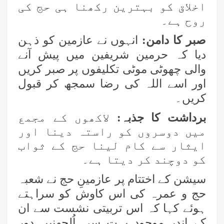
اخلاق کو بہترین رکھنا ہی حج کی
روح ہے۔
صبر کا دامن:
انہوں نے عازمین کو ذہن
دیا کہ حرمین شریفین میں پیش آنے
والی چھوٹی موٹی تکلیفوں پر صبر کریں
اور اسے اللہ کی رضا سمجھ کر قبول
کریں۔
برداشت کا جذبہ:
لاکھوں کے مجمع
میں دوسروں کو راستہ دینا اور
ایثار سے کام لینا حج کے ثواب
کو دوچند کر دیتا ہے۔
سیشن کے اختتام پر عازمینِ حج نے شعبہ
حج و عمرہ کی اس کاوش کو سراہتے
ہوئے کہا کہ اس تربیتی نشست سے ان
کے اندر موجود بہت سی اُلجھنیں دور