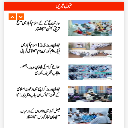
فیضان مدینہ کراچی میں کورسز کرنے
مقبول خبریں
والے اسلامی بھائیوں کے درمیان
سیشن کا اہتمام
عازمین حج کے لئے اسلام آباد میں ”حج
تربیتی سیشن“ کا انعقاد
فیضانِ مدینہ جی 11 اسلام آباد میں
ایک اہم کورس بنام ” اجتماعی قربانی
کورس “ کا انعقاد
علمائے کرام کی فیضانِ مدینہ، جہلم،
پنجاب تشریف آوری
فیضانِ مدینہ کراچی میں دعوتِ اسلامی
کے تحت ”واک ان جاب انٹرویوز“ کا
انعقاد
فیصل آباد میں تاجروں کے درمیان
”فیضان نماز کورس“ کا انعقاد