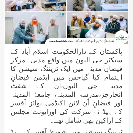
پاکستان کے دارالحکومت اسلام آباد کے
سیکٹر جی الیون میں واقع مدنی مرکز
فیضانِ مدینہ میں ایک ٹریننگ سیشن کا
اہتمام کیا گیاجس میں ایڈمن فیضانِ
مدینہ جی الیون،ان کے شفٹ
انچارجز،مدرسۃ المدینہ، جامعۃُ المدینہ
اور فیضانِ آن لائن اکیڈمی بوائز آفسز
کے ہیڈ نے شرکت کی اورایونٹ مجلس
کے اراکین بھی شامل تھے۔
ٹریننگ سیشن میں شوریٰ آفس کے ہیڈ