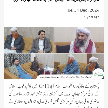
Tue, 31 Dec , 2024
1 year ago
پاکستان کے وفاقی دارالحکومت اسلام آباد
G/11
میں قائم دعوتِ اسلامی
کے مدنی مرکز فیضانِ مدینہ میں گزشتہ روز سینیٹر عبدالقادر صاحب کی
حاضری ہوئی جہاں رکنِ مرکزی مجلسِ شوریٰ حاجی وقار المدینہ عطاری نے