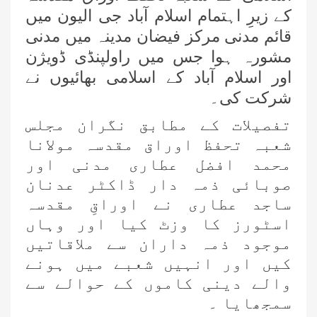
کے زیرِ اہتمام اسلام آباد جی الیون میں
قائم مدنی مرکز فیضان مدینہ میں مدنی
مشورہ ہوا جس میں راولپنڈی ڈویژن
اور اسلام آباد کے اسلامی بھائیوں نے
شرکت کی۔
تفصیلات کے مطابق نگران مجلس
شعبہ تحفظ اوراق مقدسہ مولانا
محمد افضل عطاری مدنی اور
صوبائی ذمہ دار ڈاکٹر عدنان
علمائے کرام کی فیضانِ مدینہ، جہلم،
ساجد عطاری نے اوراقِ مقدسہ
پنجاب تشریف آوری
اسٹورز کا وزٹ کیا اور وہاں
موجود ذمہ داران سے ملاقاتیں
فیضانِ مدینہ کراچی میں دعوتِ اسلامی
کیں اور انہیں شعبے میں ہونے
کے تحت ”واک ان جاب انٹرویوز“ کا
والے دینی کاموں کے حوالے سے
انعقاد
سمجھایا ۔
فیصل آباد میں تاجروں کے درمیان