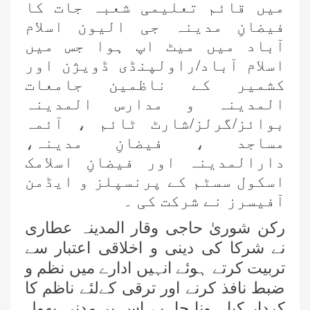
میں قائم تعلیمی شعبہ جات کا
فیضانِ مدینہ جی الیون اسلام
آباد میں میٹ اپ ہوا جس میں
اسلام آباد/راولپنڈی ڈویژن اور
کشمیر کے ناظمین جامعات
المدینہ و مدارس المدینہ
بوائز/گرلز/شارٹ ٹائم ، آئمہ
مساجد ، فیضانِ مدینہ،
دارالمدینہ اور فیضانِ اسلامک
اسکول سسٹم کے پرنسپلز و ایڈمن
آفیسرز نے شرکت کی ۔
رکن شوریٰ حاجی وقار المدینہ عطاری
نے شرکا کی دینی و اخلاقی اعتبار سے
تربیت کرتے ہوئے انہیں ادارے میں نظم و
ضبط نافذ کرنے اور ترقی کےلئے ناظم کا
کردار کیا ہونا چاہیے اس پر مدنی پھول