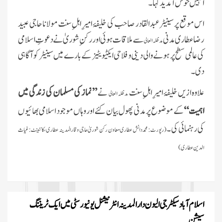
انہیں خوش آمدید کہا۔
اس موقع پر سینیٹر عبدالقادر
صاحب کی خلیفۂ امیرِ اہلِ سنت مولانا حاجی عبید
رضا عطاری مدنی
سے ملاقات ہوئی اور رکنِ شوریٰ نے دعوتِ اسلامی
مدظلہ العالی
کی عالمی سطح پر ہونے والی دینی و فلاحی ایکٹیویٹیز کے بارے میں سینیٹر کو آگاہی
دی۔
علاوہ ازیں خلیفۂ امیرِ اہلِ سنت
نے
” نماز کی مسلمان کی زندگی میں
مدظلہ العالی
اہمیت“
کے موضوع پر مدنی پھول بیان کئے اور وہاں موجود اسلامی بھائیوں
کی رہنمائی کی۔
(رپورٹ:
محمد دانش عطاری معاون رکن شوریٰ حاجی وقار المدینہ عطاری ، کانٹینٹ:غیاث
الدین عطاری)
اسلام آباد سیکٹر جی الیون دارالمدینہ انٹرنیشنل یونیورسٹی میں ایک ٹریننگ
سیشن