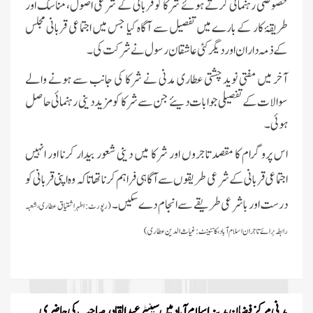
خصوصی رہنمائی کرتے ہوئے شرکا کو قربانی کے شرعی اصول، مناسک اور
طریقۂ کار کے بارے میں تفصیل سے آگاہ کیا جس میں اجتماعی قربانی مجلس
کے ذمہ داران اور دیگر کئی عاشقان رسول نے شرکت کی۔
آخر میں مفتی نوید چشتی عطاری مدنی نے شرکا کی جانب سے ہونے والے
سوالات کے تفصیلی جوابات دیئے جن سے شرکا کو مزید دینی رہنمائی حاصل
ہوئی۔
اس پروگرام کا مقصد تاجروں اور شرکا میں دینی شعور بیدار کرنا اور انہیں
اجتماعی قربانی کے شرعی طریقوں سے آگاہی فراہم کرنا تھا تاکہ وہ اپنی قربانی کو
درست اور باشرعی طریقے سے انجام دے سکیں۔
(رپورٹ:
اطہر اشتیاق عطاری، شعبہ
رابطہ برائے تاجران
اسلام آباد ، کانٹینٹ:غیاث الدین عطاری)
مدنی مرکز فیضانِ مدینہ اسلام آباد میں سینیٹر عبدالقادر صاحب کی حاضری