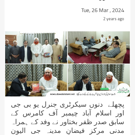
Tue, 26 Mar , 2024
2 years ago
پچھلے دنوں سیکرٹری جنرل یو بی جی
اور اسلام آباد چیمبر آف کامرس کے
سابق صدر ظفر بختاور نے وفد کے ہمراہ
مدنی مرکز فیضانِ مدینہ جی الیون