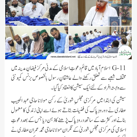
G-11
اسلام آباد میں قائم دعوتِ اسلامی کے مدنی مرکز فیضانِ مدینہ میں
مختلف شعبے سے تعلق رکھنے والے عاشقانِ رسول بالخصوص بزنس کمیونٹی
سے وابستہ افراد کے لئے ایک سیشن کا انعقاد کیا گیا۔
سیشن کی ابتدا میں مرکزی مجلسِ شوریٰ کے رکن مولانا حاجی عبد الحبیب
عطاری نے دورودِ پاک کی فضیلت بتاتے ہوئے اسے اپنی زندگی کا معمول
بنانے اور کثرت کے ساتھ درودِ پاک پڑھنے کا ذہن دیا جس کے بعددعوتِ
اسلامی کی مرکزی مجلسِ شوریٰ کے نگران مولانا حاجی محمد عمران عطاری نے