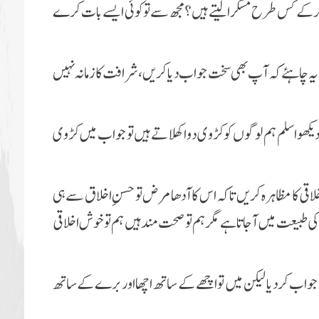
کے کس طرح مسکرا لیتے ہیں؟ مجھ سے تو کوئی ایسے بات کرے
 تو یہ چاہئے کہ آپ بھی سخت جواب دیا کریں، شرافت کا زمانہ نہیں
و اسلم ہم لوگوں کو کڑوی دوا کھلاتے ہیں تو جواب میں کڑوی
ی کا مظاہرہ کریں تاکہ اس کا آدھا مرض تو حسنِ اخلاق سے ہی
 طبیعت میں آجاتا ہے مگر ہم تو صحت مند ہیں ہم تو خوش اخلاقی
اجواب کردیا لیکن میں تو اچھے کے ساتھ اچھا اور برے کے ساتھ