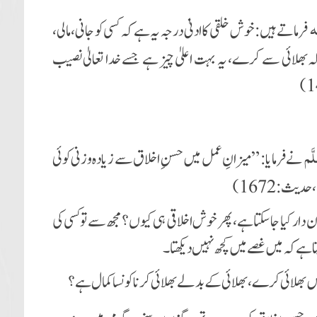
مہ
فرماتے ہیں: خوش خلقی کا ادنیٰ درجہ یہ ہے کہ کسی کو جانی، مالی،
دلہ بھلائی سے کرے، یہ بہت اعلیٰ چیز ہے جسے خدا تعالیٰ نصیب
َّم
نے فرمایا: ”میزانِ عمل میں حسنِ اخلاق سے زیادہ وزنی کوئی
 دار کیا جاسکتا ہے، پھر خوش اخلاقی ہی کیوں؟ مجھ سے تو کسی کی
 ہے کہ میں غصے میں کچھ نہیں دیکھتا۔
یں بھلائی کرے، بھلائی کے بدلے بھلائی کرنا کونسا کمال ہے؟