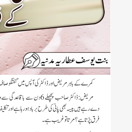
کمرے کے باہر مریض اور ڈاکٹر کی آپس میں گفتگو صاف
مریض:ڈاکٹر صاحب پچھلے 6دن سے
دے رہے ہیں پیسہ بھی پانی کی طرح برباد ہو رہا ہے اور تکل
فرق پڑتا ہے؟ مرتا تو غریب ہے۔