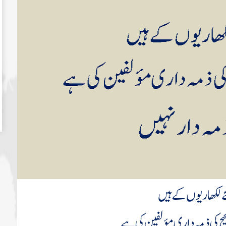
 لکھاریوں کے ہیں
حیح کی ذمہ داری مؤلفین کی ہے