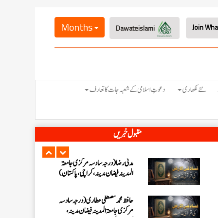
عبدالرؤف (درجہ سابعہ جامعۃ المدینہ
فیضان بغداد ،کراچی،پاکستان)
Months
Dawateislami
عبد الرسول (درجہ خامسہ مرکزی جامعۃ
المدینہ فیضان مدینہ ،کراچی ،پاکستان)
مدنی رضا(درجہ سادسہ مرکز ی جامعۃ
نئے لکھاری
دعوتِ اسلامی کے شعبہ جات کا تعارف
المدینہ فیضان مدینہ ،کراچی،پاکستان)
حافظ محمد مصطفٰی عطاری (درجہ سادسہ
مقبول خبریں
مرکزی جامعۃالمدينہ فیضان مدینہ،
کراچی،پاکستان)
ابو برہان عبدالرحمن عطاری (درجہ
رابعہ جامعۃالمدینہ فیضان رضا
،لاہور،پاکستان)
عبدالمقیم (درجہ سابعہ مرکزی
جامعۃالمدینہ فیضان بغداد،