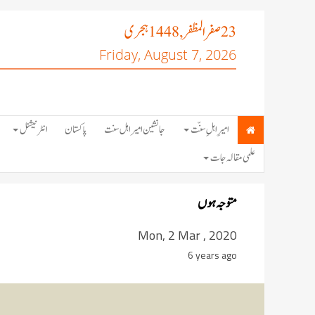
صفر المظفر
ہجری
, 1448
23
Friday, August 7, 2026
امیرِ اہلِ سنّت
جانشین امیر اہل سنت
پاکستان
انٹرنیشنل
علمی مقالہ جات
متوجہ ہوں
Mon, 2 Mar , 2020
6 years ago