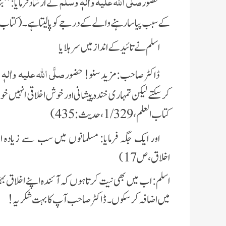
صلَّی اللہ علیہ واٰلہٖ وسلَّم
حضور
نے ارشاد فرمایا: ”
کے سبب پیاسا رہنے والے کے درجے کو پالیتا ہے۔
(کتاب ح
اسلم نے تائید کے انداز میں سرہلایا
صلَّی اللہ علیہ واٰلہٖ 
ڈاکٹر صاحب: مزید سنو! حضور
کتاب العلم، 1/329،حدیث:435)
اور ایک جگہ فرمایا: مسلمانوں میں سب سے زیادہ
اخلاق،ص17)
اسلم: اب میں بھی نیت کرتا ہوں کہ آئندہ اپنے اخلاق 
میں اضافہ کرسکوں۔ ڈاکٹر صاحب آپ کا بہت شکریہ!