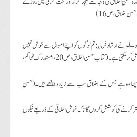
بندہ حسنِ اخلاق کی وجہ سے تہجد گزار اور سخت گرمی میں روزے
سن اخلاق،ص16)
وسلَّم
نے ارشاد فرمایا: تم لوگوں کو اپنے اموال سے خوش نہیں
کرسکتے لیکن تمہاری خندہ پیشانی اور خوش اخلاقی انہیں خوش کرسکتی ہے۔(کتاب حسن اخلاق، ص20،المستدرک للحاکم،
 اچھا وہ ہے جس کے اخلاق سب سے زیادہ اچھے ہیں۔(حسنِ
بہتر کرنے کی کوشش کروں گا تاکہ خوش اخلاقی کے ذریعے نیکوں