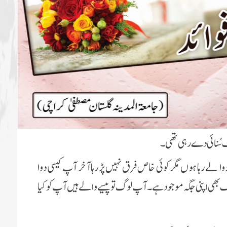
 سُنائی دے رہی تھی۔
 باقاعدگی سے دوا لے رہا ہوں مگر کوئی خاص فرق نہیں پڑ رہاآخر آپ کیسی دوا
یف بھی اپنی جگہ موجود ہے۔ آپ لوگ تو پیسے والے ہیں آپ کو کیا