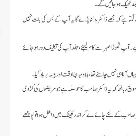
د ٹھیک ہوجائیں گے۔
لگتا ہے کہ مجھے ڈاکٹر بدلنا پڑے گا یہ آپ کے بس کی بات نہیں
 ہے۔ آپ تھوڑا صبر سے کام لیجئے، جلد آپ کی تکلیف دور ہوجائے
ا ہی نہیں چاہئے تھا، بلا وجہ اپنا وقت اور پیسہ برباد کیا۔
 سوچ رہا تھا کہ یہ ڈاکٹر صاحب کا حوصلہ ہےجو مریضوں کی کڑوی
احب کے لئے چائے لے کر اندر کلینک میں داخل ہوا تو پوچھے