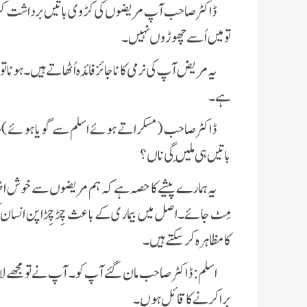
ڈاکٹر صاحب آپ مریضوں کی کڑوی باتیں برداشت کر
تو میں اُسے چھوڑوں نہیں۔
یہ مریض آپ کی نرمی کا ناجائز فائدہ اُٹھاتے ہیں۔ ہونا
ہے۔
ڈاکٹر صاحب (مسکراتے ہوئے اسلم سے گویا ہوئے) دیکھ
باتیں ہی مِلیں گی ناں؟
یہ ہمارے پیشے کا حصہ ہے کہ ہم مریضوں سے خوش اخلاق
مِٹ جائے۔ اصل میں بیماری کے باعث چِڑ چِڑا پن انسان کی
کا مظاہرہ کرسکتے ہیں۔
اسلم: ڈاکٹر صاحب مان گئے آپ کو۔ آپ نے تو مجھے ل
برا کرنے کا قائل ہوں۔