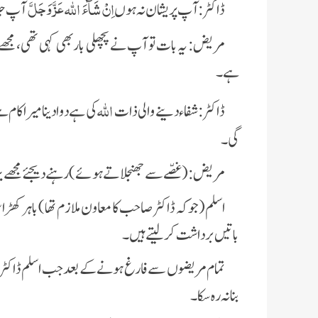
عَزَّ وَجَلَّ
اِنْ شَآءَ اللہ
ڈاکٹر: آپ پریشان نہ ہوں
آپ جل
مریض: یہ بات تو آپ نے پچھلی بار بھی کہی تھی، مجھے 
ہے۔
اللہ
ڈاکٹر: شفاء دینے والی ذات
کی ہے دوا دینا میرا کام
گی۔
مریض: (غصّے سے جھنجلاتے ہوئے) رہنے دیجئے مجھے یہاں آن
اسلم(جوکہ ڈاکٹر صاحب کا معاون ملازم تھا) باہر کھڑا
باتیں برداشت کرلیتے ہیں۔
تمام مریضوں سے فارغ ہونے کے بعد جب اسلم ڈاکٹر ص
بنا نہ رہ سکا۔