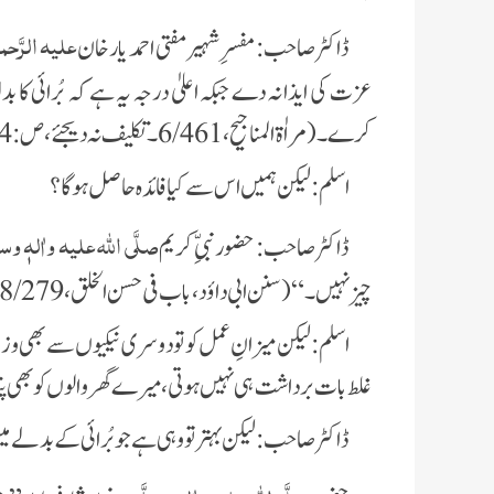
علیہ الرَّح
ڈاکٹر صاحب: مفسرِ شہیر مفتی احمد یار خان
عزت کی ایذا نہ دے جبکہ اعلیٰ درجہ یہ ہے کہ بُرائی کا ب
کرے۔
(مراٰۃ المناجیح، 6/461۔ تکلیف نہ دیجئے،ص:14)
اسلم: لیکن ہمیں اس سے کیا فائدہ حاصل ہوگا؟
صلَّی اللہ علیہ واٰلہٖ وسل
ڈاکٹر صاحب: حضور نبیِّ کریم
چیز نہیں۔“(سنن ابی داؤد، باب فی حسن الخلق، 8/279، حدیث:1672)
اسلم: لیکن میزانِ عمل کو تو دوسری نیکیوں سے بھی وزن
غلط بات برداشت ہی نہیں ہوتی، میرے گھر والوں کو بھی پتا
ڈاکٹر صاحب: لیکن بہتر تو وہی ہے جو بُرائی کے بدلے م