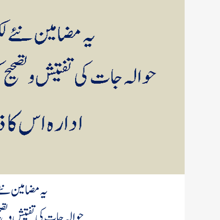
یہ مضامین نئے
حوالہ جات کی تفتیش و تص