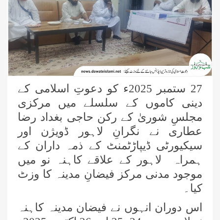
27 ستمبر 2025ء کو دعوتِ اسلامی کے
دینی کاموں کے سلسلے میں مرکزی
مجلسِ شوریٰ کے رکن حاجی بغداد رضا
عطاری نے نگرانِ لاہور ڈویژن اور
سیکیورٹی ڈیپاڑٹمنٹ کے ذمہ داران کے
ہمراہ لاہور کے علاقے کاہنہ نو میں
موجود مدنی مرکز فیضانِ مدینہ کا وزٹ
کیا۔
اس دوران انہوں نے فیضان مدینہ کاہنہ