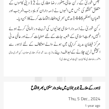
مجلسِ شوریٰ کے رکن حاجی یعفور رضا عطاری نے 12 دینی کاموں کے
متعلق گفتگو کی جس میں انہوں نے ذمہ داران کو ماہِ رجب المرجب اور
شعبان المعظم 1446ھ میں سحری و افطار اجتماعات کرنے کا ذہن دیا۔
رکنِ شوریٰ نے ذمہ دار اسلامی بھائیوں کی تربیت و رہنمائی کرتے ہوئے
انہیں دعوتِ اسلامی کے شعبہ جات کے لئے عطیات کرنے اور عالمی مدنی
مرکز فیضانِ مدینہ کراچی میں ہونے والے اعتکاف کے لئے لاہور سے
اسپیشل ٹرین چلانے کے اہداف دیئے۔
(رپورٹ:
محمد ابوبکر عطاری معاون رکنِ شوری حاجی
یعفور رضا عطاری ، کانٹینٹ:غیاث الدین عطاری)
لاہورکے علاقے جوہر ٹاؤن میں ہفتہ وار سنتوں بھرا اجتماع
Thu, 5 Dec , 2024
1 year ago