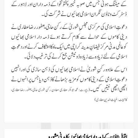
کے میٹنگ ہوئی جس میں صوبہ خیبرپختونخوا کے ذمہ داران اور لاہور کے
ڈسٹرکٹ و ٹاؤن نگران اسلامی بھائیوں نے شرکت کی۔
دعوتِ اسلامی کی مرکزی مجلسِ شوریٰ کے رکن حاجی یعفور رضا عطاری نے
دینی کاموں کے حوالے سے کلام کرتے ہوئے ذمہ دار اسلامی بھائیوں
کوعالمی مدنی مرکز فیضانِ مدینہ کراچی میں ایک ماہ کا اعتکاف کرنے اور دعوتِ
اسلامی کے لئے زیادہ سے زیادہ ڈونیشن جمع کرنے کی ترغیب دلائی۔
اس کے علاوہ رکنِ شوریٰ نے اسلامی بھائیوں کی ذہن سازی کی اور انہیں
دعوتِ اسلامی کے دینی کاموں کو مزید بڑھانے کا ذہن دیا جس پر انہوں نے
اچھی اچھی نیتیں کیں۔
(رپورٹ:
محمد ابوبکر عطاری معاون رکن شوری حاجی یعفور رضا عطاری،
کانٹینٹ:غیاث الدین عطاری)
اقبال ٹاؤن کے ذمہ دار اسلامی بھائیوں کا مدنی مشورہ