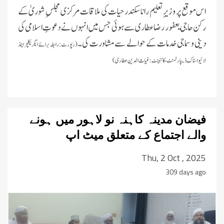
اس موقع پر
وزیرِ تعلیم رانا سکندر حیات کی ملاقات مرکزی مجلسِ شوریٰ کے
رکن حاجی یعفور رضا عطاری سے ہوئی جس میں انہوں نے دعوتِ اسلامی کی
دینی و سماجی خدمات کے حوالے سے مشاورت کی۔
(رپورٹ:رابطہ برائے ایگریکلچر اینڈ
لائیواسٹاک ڈیپارٹمنٹ، کانٹینٹ:غیاث الدین عطاری)
فیضان مدینہ کاہنہ نو لاہور میں ہونے
والے اجتماع کے متعلق میٹ اپ
Thu, 2 Oct , 2025
309 days ago