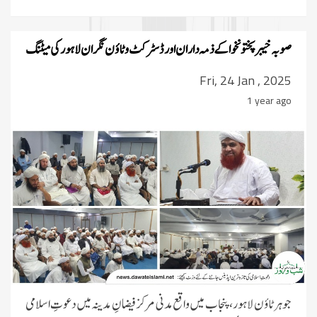
صوبہ خیبرپختونخوا کے ذمہ داران اور ڈسٹرکٹ و ٹاؤن نگران لاہور کی میٹنگ
Fri, 24 Jan , 2025
1 year ago
جوہر ٹاؤن لاہور، پنجاب میں واقع مدنی مرکز فیضانِ مدینہ میں دعوتِ اسلامی