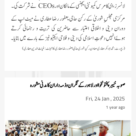
لانسرز، ای کامرس کمیونٹی ایجنسی کے مالکان اور
CEOs
نے شرکت کی۔
مرکزی مجلسِ شوریٰ کے رکن حاجی یعفور رضا عطاری نے میٹ اپ کے
دوران دینی و اخلاقی اعتبار سے حاضرین کی تربیت و رہنمائی کرتے
ہوئےانہیں دعوتِ اسلامی کی دینی و فلاحی ایکٹیوٹیز کے بارے میں بتایا۔
(رپورٹ: محمد ابوبکر عطاری معاون رکن شوری حاجی یعفور رضا عطاری، کانٹینٹ:غیاث الدین عطاری)
صوبہ خیبرپختونخوا اور لاہور کے نگران و ذمہ داران کا مدنی مشورہ
Fri, 24 Jan , 2025
1 year ago