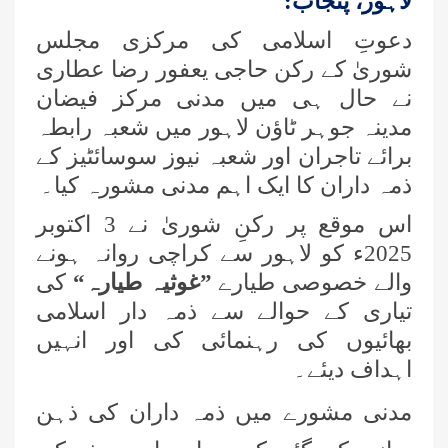
لاہور، پنجاب:
دعوتِ اسلامی کی مرکزی مجلس
شوریٰ کے رکن حاجی یعفور رضا عطاری
نے حال ہی میں مدنی مرکز فیضان
مدینہ جوہر ٹاؤن لاہور میں شعبہ رابطہ
برائے تاجران اور شعبہ نیوز سوسائٹیز کے
ذمہ داران کا ایک اہم مدنی مشورہ کیا۔
اس موقع پر رکنِ شوریٰ نے 3 اکتوبر
2025ء کو لاہور سے کراچی روانہ ہونے
والے خصوصی طیارے
”غوثیہ طیارہ“
کی
تیاری کے حوالے سے ذمہ دار اسلامی
بھائیوں کی رہنمائی کی اور انہیں
اہداف دیئے۔
مدنی مشورے میں ذمہ داران کی ذہن