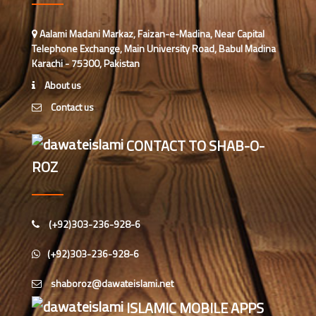
فیضانِ مدینہ فیصل آباد میں 3 دن کا
Aalami Madani Markaz, Faizan-e-Madina, Near Capital
کورس، عاشقانِ رسول کی تربیت و
Telephone Exchange, Main University Road, Babul Madina
رہنمائی کی گئی
Karachi - 75300, Pakistan
یوسی سکندر سنگھ والا، فیصل آباد کے
About us
اسلامی بھائیوں کا مدنی مشورہ
Contact us
فیصل آباد میں میڈیکل پروفیشنلز کے
CONTACT TO SHAB-O-
درمیان ”مبلغ کورس“ کا انعقاد
ROZ
فیضان مدینہ کراچی میں کورسز کرنے
والے اسلامی بھائیوں کے درمیان
سیشن کا اہتمام
(+92)303-236-928-6
عازمین حج کے لئے اسلام آباد میں ”حج
(+92)303-236-928-6
تربیتی سیشن“ کا انعقاد
ISLAMIC MOBILE APPS