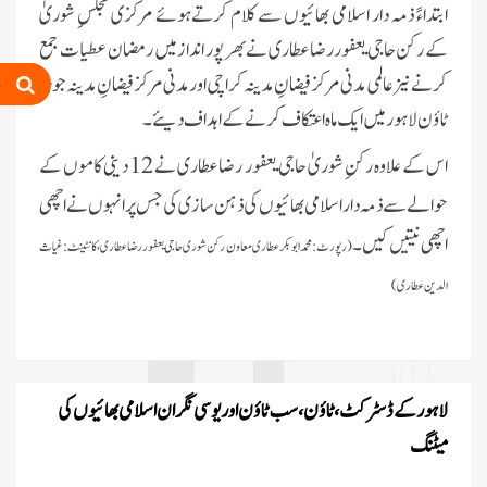
ابتداءً ذمہ دار اسلامی بھائیوں سے کلام کرتےہوئے مرکزی مجلسِ شوریٰ
کے رکن حاجی یعفور رضا عطاری نے بھر پور انداز میں رمضان عطیات جمع
کرنے نیز عالمی مدنی مرکز فیضانِ مدینہ کراچی اور مدنی مرکز فیضانِ مدینہ جوہر
ٹاؤن لاہور میں ایک ماہ اعتکاف کرنے کے اہداف دیئے۔
اس کے علاوہ رکنِ شوریٰ حاجی یعفور رضا عطاری نے 12 دینی کاموں کے
حوالے سے ذمہ دار اسلامی بھائیوں کی ذہن سازی کی جس پر انہوں نے اچھی
اچھی نیتیں کیں۔
(رپورٹ:
محمد ابوبکر عطاری معاون رکن شوری حاجی یعفور رضا عطاری، کانٹینٹ:غیاث
الدین عطاری)
لاہور کے ڈسٹرکٹ ، ٹاؤن ، سب ٹاؤن اور یوسی نگران اسلامی بھائیوں کی
میٹنگ