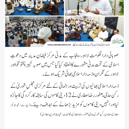
صوبائی دارالحکومت لاہور، پنجاب کے مدنی مرکز فیضانِ مدینہ میں دعوتِ
اسلامی کے تحت مدنی مشورے کا انعقاد کیا گیا جس میں صوبہ خیبرپختونخوا اور
لاہور کے نگران و ذمہ دار اسلامی بھائی شریک ہوئے۔
ذمہ دار اسلامی بھائیوں کی تربیت و رہنمائی کے لئے مرکزی مجلسِ شوریٰ کے
رکن حاجی یعفور رضا عطاری نے 12 دینی کاموں کی سابقہ کارکردگی کا جائزہ
لیا اور انہیں دینی کاموں کو مزید بڑھانے کے اہداف دیئے۔
(رپورٹ:
محمد ابوبکر
عطاری معاون رکن شوری حاجی یعفور رضا عطاری، کانٹینٹ:غیاث الدین عطاری)