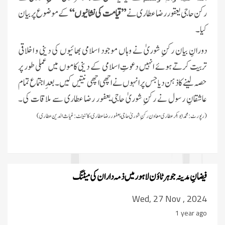
رکن حاجی یعقور رضا عطاری نے
”قیامت کی نشانیوں“
کے موضوع پر بیان
کیا۔
دورانِ بیان رکنِ شوریٰ نے وہاں موجود اسلامی بھائیوں کی دینی و اخلاقی
تربیت کرتے ہوئے انہیں دعوتِ اسلامی کے دینی کاموں میں عملی طور پر
حصہ لینے کا ذہن دیا جس پر انہوں نے اچھی اچھی نیتیں کیں۔بعدِ اجتماع تمام
عاشقانِ رسول نے رکنِ شوریٰ حاجی یعفور رضا عطاری سے ملاقات کی۔
(رپورٹ:
محمد ابوبکر عطاری معاون رکنِ شوریٰ حاجی یعفور رضا عطاری، کانٹینٹ:غیاث الدین عطاری)
فیضانِ مدینہ جوہر ٹاؤن لاہور میں ذمہ داران کی میٹنگ
Wed, 27 Nov , 2024
1 year ago