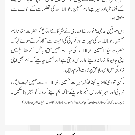
کے فضائل اور سیرتِ امام حسین
کی تعلیمات کے حوالے سے
رضی
عنہ
اللہ
منعقد ہوا۔
اس موقع پر حاجی یعفور رضا عطاری نے شرکائے اجتماع کو حضرت سیّدنا امام
حسین
کی سیرت اور قربانی کی اہمیت سے آگاہ کرتے ہوئے کہا کہ
رضی
عنہ
اللہ
حضرت سیّدنا حسین
کی شہادت ہمیں حق و باطل کے مقابلے میں
رضی
عنہ
اللہ
اپنی جان کا نذرانہ دینے کا درس دیتی ہے اور ہمیں چاہیے کہ ہم بھی اپنی
زندگی میں اسی راہِ حق پر ثابت قدم رہیں۔
رکنِ شوریٰ کا مزید کہنا تھا کہ سیرت حسین
سے ہمیں محبت، ایثار،
رضی
عنہ
اللہ
قربانی اور صبر کا درس سیکھنا چاہیئے تاکہ ہم اپنے کردار کو بہتر بنا سکیں۔
(رپورٹ:
محمد ابوبکر عطاری معاون رکنِ شوری حاجی یعفور رضا عطاری،
کانٹینٹ:غیاث الدین عطاری)