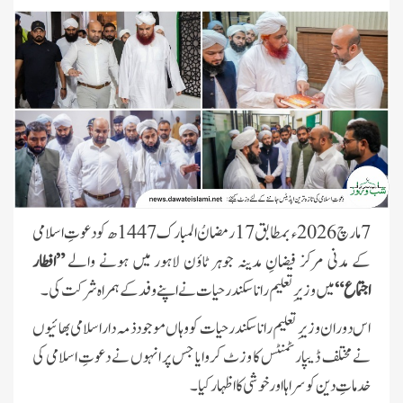
7 مارچ 2026ء بمطابق 17 رمضانُ المبارک 1447ھ کو دعوتِ اسلامی
کے مدنی مرکز فیضانِ مدینہ جوہر ٹاؤن لاہور میں ہونے والے
”افطار
اجتماع“
میں وزیرِ تعلیم رانا سکندر حیات نے اپنے وفد کے ہمراہ شرکت کی۔
اس دوران وزیرِ تعلیم رانا سکندر حیات کو وہاں موجود ذمہ دار اسلامی بھائیوں
نے مختلف ڈیپارٹمنٹس کا وزٹ کروایا جس پر انہوں نے دعوتِ اسلامی کی
خدماتِ دین کو سراہا اور خوشی کا اظہار کیا۔