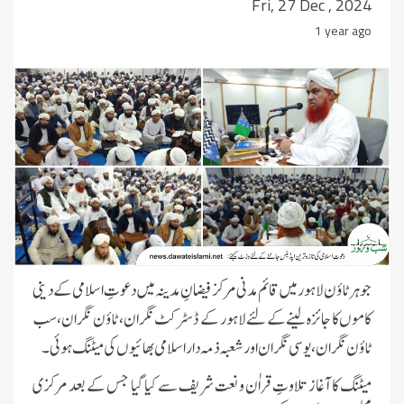
Fri, 27 Dec , 2024
1 year ago
جوہر ٹاؤن لاہور میں قائم مدنی مرکز فیضانِ مدینہ میں دعوتِ اسلامی کے دینی
کاموں کا جائزہ لینے کے لئے لاہور کے ڈسٹرکٹ نگران، ٹاؤن نگران، سب
ٹاؤن نگران، یوسی نگران اور شعبہ ذمہ دار اسلامی بھائیوں کی میٹنگ ہوئی۔
میٹنگ کا آغاز تلاوتِ قراٰن و نعت شریف سے کیا گیا جس کے بعد مرکزی