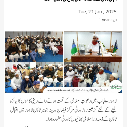
Tue, 21 Jan , 2025
1 year ago
لاہور، پنجاب میں دعوتِ اسلامی کے تحت ہونے والے دینی کاموں کا جائزہ
لینے کے لئے گزشتہ روز مدنی مرکز فیضانِ مدینہ جوہر ٹاؤن لاہور میں اقبال
ٹاؤن کے ذمہ دار اسلامی بھائیوں کا مدنی مشورہ ہوا۔