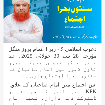
دعوتِ اسلامی کے زیر اہتمام بروز منگل
مؤرخہ 28 سے 30 جولائی 2025ء تک
مدنی مرکز فیضان مدینہ جوہر
ٹاؤن لاہور میں امام صاحبان کا
سنتوں بھرا اجتماع جاری ہے۔
اس اجتماع میں امام صاحبان کے علاوہ
KPK
اور لاہور کے صوبائی و
ڈسٹرکٹ ذمہ داران، شعبہ امام
مساجد کے خود کفالت ذمہ داران