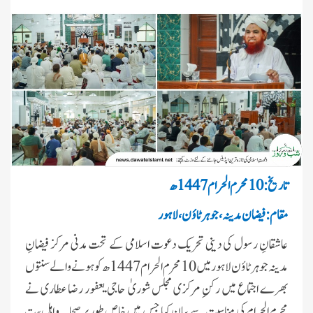
تاریخ: 10 محرم الحرام 1447ھ
مقام: فیضان مدینہ، جوہر ٹاؤن، لاہور
عاشقانِ رسول کی دینی تحریک دعوت اسلامی کے تحت مدنی مرکز فیضانِ
مدینہ جوہر ٹاؤن لاہور میں 10 محرم الحرام 1447ھ کو ہونے والے سنتوں
بھرے
اجتماع میں رکنِ مرکزی مجلس شوری ٰ حاجی یعفور رضا عطاری نے
محرم الحرام کی مناسبت سے
بیان کیا جس میں خاص طور پر صحابہ و اہل بیت