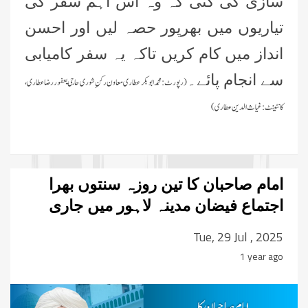
سازی کی گئی کہ وہ اس اہم سفر کی
تیاریوں میں بھرپور حصہ لیں اور احسن
انداز میں کام کریں تاکہ یہ سفر کامیابی
سے انجام پائے۔
(رپورٹ:محمد ابوبکر عطاری معاون رکنِ شوری حاجی یعفور رضا عطاری،
کانٹینٹ:غیاث الدین عطاری)
امام صاحبان کا تین روزہ سنتوں بھرا
اجتماع فیضان مدینہ لاہور میں جاری
Tue, 29 Jul , 2025
1 year ago