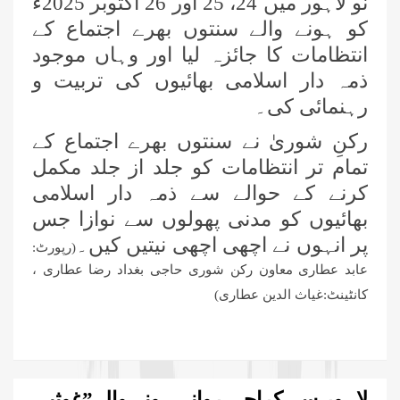
نو لاہور میں 24، 25 اور 26 اکتوبر 2025ء
کو ہونے والے سنتوں بھرے اجتماع کے
انتظامات کا جائزہ لیا اور وہاں موجود
ذمہ دار اسلامی بھائیوں کی تربیت و
رہنمائی کی۔
رکنِ شوریٰ نے سنتوں بھرے اجتماع کے
تمام تر انتظامات کو جلد از جلد مکمل
کرنے کے حوالے سے ذمہ دار اسلامی
بھائیوں کو مدنی پھولوں سے نوازا جس
پر انہوں نے اچھی اچھی نیتیں کیں۔
(رپورٹ:
عابد عطاری معاون رکن شوری حاجی بغداد رضا عطاری ،
کانٹینٹ:غیاث الدین عطاری)
لاہور سے کراچی روانہ ہونے والے”غوثیہ