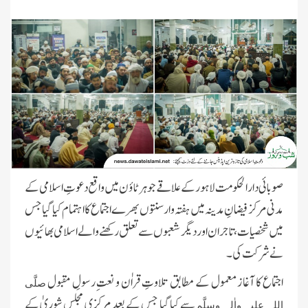
صوبائی دارالحکومت لاہورکے علاقے جوہر ٹاؤن میں واقع دعوتِ اسلامی کے
مدنی مرکز فیضانِ مدینہ میں ہفتہ وار سنتوں بھرے اجتماع کا اہتمام کیا گیا جس
میں شخصیات، تاجران اور دیگر شعبوں سے تعلق رکھنے والے اسلامی بھائیوں
نے شرکت کی۔
اجتماع کا آغاز معمول کے مطابق تلاوتِ قراٰن و نعتِ رسولِ مقبول
صلَّی
سے کیا گیا جس کے بعد مرکزی مجلسِ شوریٰ کے
اللہ علیہ واٰلہٖ وسلَّم