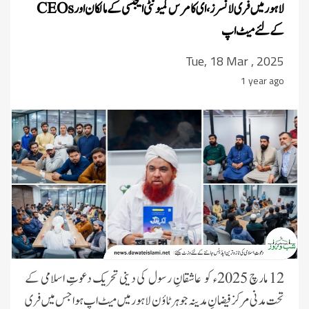
لاہور میں فری لانسرز، ای کامرس کمیونٹی ایجنسی کے مالکان اور
CEOs
کے لئے میٹ اپ
Tue, 18 Mar , 2025
1 year ago
12 مارچ 2025ء کو عاشقانِ رسول کی دینی تحریک دعوتِ اسلامی کے
تحت مدنی مرکز فیضانِ مدینہ جوہر ٹاؤن لاہور میں میٹ اپ ہوا جس میں فری