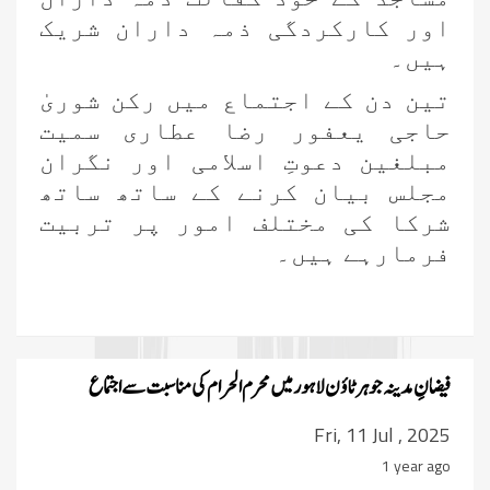
اور کارکردگی ذمہ داران شریک
ہیں۔
تین دن کے اجتماع میں رکن شوریٰ
حاجی یعفور رضا عطاری سمیت
مبلغین دعوتِ اسلامی اور نگران
مجلس بیان کرنے کے ساتھ ساتھ
شرکا کی مختلف امور پر تربیت
فرمارہے ہیں۔
فیضانِ مدینہ جوہر ٹاؤن لاہور میں
محرم الحرام کی مناسبت سے اجتماع
Fri, 11 Jul , 2025
1 year ago