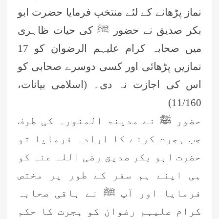
نماز پڑھانے کے لئے منتخب فرمایا حضرت ابو
بکر صدیق نے حضور ﷺ کی حیات ظاہری
میں صحابہ کرام علیہم الرضوان کو 17
نمازیں پڑھائی اور کسی دوسرے صحابی کو
اس کی اجازت نہ دی۔ (اسلامی بیانات،
11/160)
حضور ﷺ نے مدینۃ المنورہ کی طرف
جب ہجرت کرنے کا ارادہ فرمایا تو
حضرت ابو بکر صدیق رضی اللہ عنہ کو
ہی اپنے ہم سفر کے طور پر مختص
فرمایا اور آپ ﷺ نے باقی صحابہ
کرام علیہم رضوان کو ہجرت کا حکم