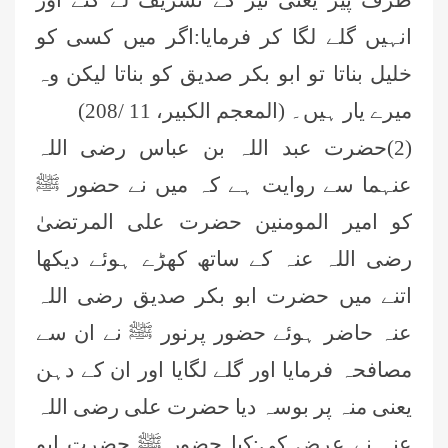
طرف پیر یعنی تیر کے تشریف لے گئے اور
انہیں گلے لگا کر فرمایا:اگر میں کسی کو
خلیل بناتا تو ابو بکر صدیق کو بناتا لیکن وہ
میرے یار ہیں۔ (المعجم الکبیر، 11 /208)
(2)حضرت عبد اللہ بن عباس رضی اللہ
عنہما سے روایت ہے کہ میں نے حضور ﷺ
کو امیر المومنین حضرت علی المرتضیٰ
رضی اللہ عنہ کے ساتھ کھڑے ہوئے دیکھا
اتنے میں حضرت ابو بکر صدیق رضی اللہ
عنہ حاضر ہوئے حضور پرنور ﷺ نے ان سے
مصافحہ فرمایا اور گلے لگایا اور ان کے دہن
یعنی منہ پر بوسہ دیا حضرت علی رضی اللہ
عنہ نے عرض کی:کیا حضور ﷺ حضرت ابو