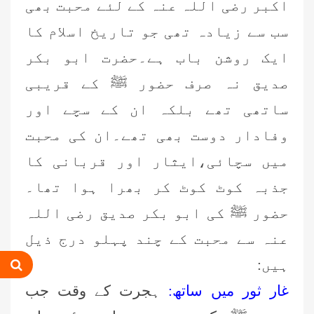
اکبر رضی اللہ عنہ کے لئے محبت بھی
سب سے زیادہ تھی جو تاریخ اسلام کا
ایک روشن باب ہے۔حضرت ابو بکر
صدیق نہ صرف حضور ﷺ کے قریبی
ساتھی تھے بلکہ ان کے سچے اور
وفادار دوست بھی تھے۔ان کی محبت
میں سچائی،ایثار اور قربانی کا
جذبہ کوٹ کوٹ کر بھرا ہوا تھا۔
حضور ﷺ کی ابو بکر صدیق رضی اللہ
عنہ سے محبت کے چند پہلو درج ذیل
ہیں:
غار ثور میں ساتھ:
ہجرت کے وقت جب