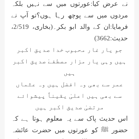
نے عرض کیا:عورتوں میں سے نہیں بلکہ
مردوں میں سے پوچھ رہا ہوں؟تو آپ نے
فرمایا:ان کے والد ابو بکر۔(بخاری، 2/519،
حدیث:3662)
جو یار غار محبوب خدا صدیق اکبر
ہیں
وہی یار مزار مصطفےٰ صدیق اکبر
ہیں
عمر سے بھی وہ افضل ہیں وہ عثماں
سے بھی ہیں اعلیٰ
یقیناً پیشوائے
مرتضیٰ صدیق اکبر ہیں
اس حدیث پاک سے یہ معلوم ہوتا ہے کہ
حضور ﷺ کو عورتوں میں حضرت عائشہ