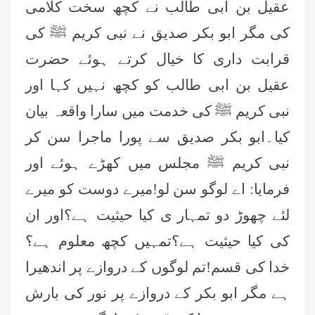
عقیل بن ابی طالب
نے کچھ سخت کلامی
کی مگر ابو بکر صدیق
نے نبی کریم ﷺ کی
قرابت داری کا خیال کرتے ہوئے حضرت
عقیل بن ابی طالب
کو کچھ نہیں کہا اور
نبی کریم ﷺ کی خدمت میں سارا واقعہ بیان
کیا۔ابو بکر صدیق
سے پورا ماجرا سن کر
نبی کریم ﷺ مجلس میں کھڑے ہوئے اور
فرمایا: اے لوگو سن لو!میرے دوست کو میرے
لئے چھوڑ دو تمہار ی کیا حیثیت ہے؟اور ان
کی کیا حیثیت ہے؟تمہیں کچھ معلوم ہے؟
خدا کی قسم!تم لوگوں کے دروازے پر اندھیرا
ہے مگر ابو بکر کے دروازے پر نور کی بارش