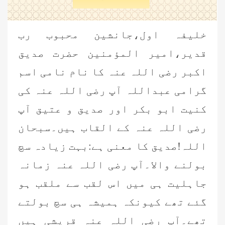
خلیفہ اول،جانشین محبوب رب
قدير،امير المؤمنين حضرت صدیق
اکبر رضی اللہ عنہ کا نام نامی اسم
گرامی عبداللہ آپ رضی اللہ عنہ کی
کنیت ابو بکر اور صدیق و عتیق آپ
رضی اللہ عنہ کے القاب ہیں۔سبحان
اللہ!صدیق کا معنی ہے:بہت زیادہ سچ
بولنے والا۔آپ رضی اللہ عنہ زمانہ
جاہلیت ہی میں اس لقب سے ملقب ہو
گئے تھے کیونکہ ہمیشہ ہی سچ بولتے
تھے۔آپ رضی اللہ عنہ قریشی ہیں