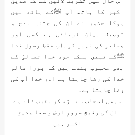
اس حال میں تشریف لائیں گے کہ صدیق
اکبر کا ہاتھ آپ ﷺکے ہاتھ میں
ہوگا۔حضور نے ان کی جتنی مدح و
توصیف بیان فرمائی ہے کسی اور
صحابی کی نہیں کی۔آپ
فقط رسول خدا
ﷺکے نہیں بلکہ خود خدا تعالیٰ کے
بھی محبوب بندے ہیں کہ پورا عالم
خدا کی رضا چاہتا ہے اور خدا آپ
کی
رضا چاہتا ہے۔
سبھی اصحاب سے بڑھ کر مقرب ذات ہے
ان کی
رفیقِ سرورِ ارض و سما صدیق
اکبر ہیں