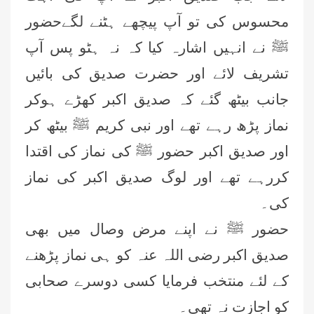
محسوس کی تو آپ پیچھے ہٹنے لگےحضور
ﷺ نے انہیں اشارہ کیا کہ نہ ہٹو پس آپ
تشریف لائے اور حضرت صدیق کی بائیں
جانب بیٹھ گئے کہ صدیق اکبر کھڑے ہوکر
نماز پڑھ رہے تھے اور نبی کریم ﷺ بیٹھ کر
اور صدیق اکبر حضور ﷺ کی نماز کی اقتدا
کررہے تھے اور لوگ صدیق اکبر کی نماز
کی۔
حضور ﷺ نے اپنے مرض وصال میں بھی
صدیق اکبر رضی اللہ عنہ کو ہی نماز پڑھنے
کے لئے منتخب فرمایا کسی دوسرے صحابی
کو اجازت نہ تھی۔