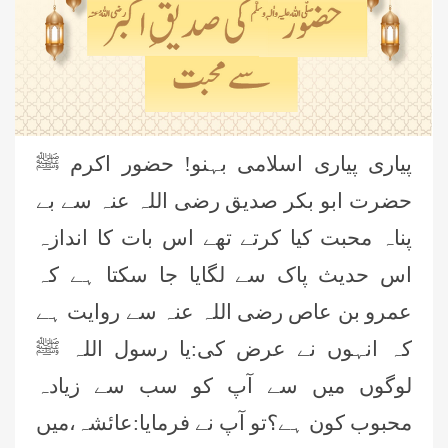
پیاری پیاری اسلامی بہنو! حضور اکرم ﷺ
حضرت ابو بکر صدیق رضی اللہ عنہ سے بے
پناہ محبت کیا کرتے تھے اس بات کا اندازہ
اس حدیث پاک سے لگایا جا سکتا ہے کہ
عمرو بن عاص رضی اللہ عنہ سے روایت ہے
کہ انہوں نے عرض کی:یا رسول اللہ ﷺ
لوگوں میں سے آپ کو سب سے زیادہ
محبوب کون ہے؟تو آپ نے فرمایا:عائشہ،میں