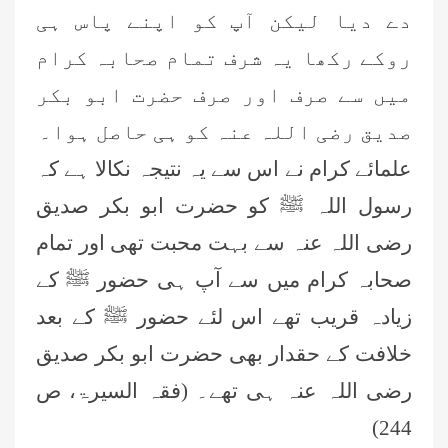
دے دیا لیکن آپ کو اپنے پاس ہی
روکے رکھا یہ شرف تمام صحابہ کرام
میں سے صرف اور صرف حضرت ابو بکر
صدیق رضی اللہ عنہ کو ہی حاصل ہوا۔
علمائے کرام نے اس سے یہ نتیجہ نکالا ہے کہ
رسول اللہ ﷺ کو حضرت ابو بکر صدیق
رضی اللہ عنہ سے بہت محبت تھی اور تمام
صحابہ کرام میں سے آپ ہی حضور ﷺ کے
زیادہ قریب تھے اس لئے حضور ﷺ کے بعد
خلافت کے حقدار بھی حضرت ابو بکر صدیق
رضی اللہ عنہ ہی تھے۔ (فقہ السیرۃ، ص
244)