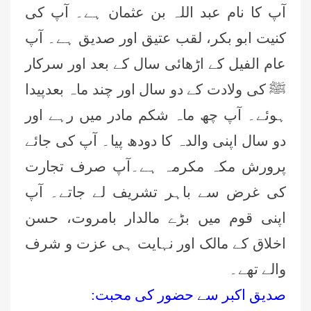
آپ کا نام عبد اللہ بن عثمان ہے۔ آپ کی
کنیت ابو بکر، لقب عتیق اور صدیق ہے۔ آپ
عام الفیل کے اڑھائی سال کے بعد اور سرکار
ﷺ کی ولادت کے دو سال اور چند ماہ بعدپیدا
ہوئے۔ آپ چھ ماہ شکم مادر میں رہے اور
دو سال اپنی والدہ کا دودھ پیا۔ آپ کی جائے
پرورش مکہ مکرمہ ہے۔آپ صرف تجارت
کی غرض سے باہر تشریف لے جاتے۔ آپ
اپنی قوم میں بڑے مالدار بامروت، حسن
اخلاق کے مالک اور نہایت ہی عزت و شرف
والے تھے۔
صدیق اکبر سے حضور کی محبت: