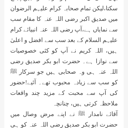
سکتا،لیکن تمام صحابہ کرام علیہم الرضوان
میں صدیق اکبر رضی اللہ عنہ کا مقام سب
سے نمایاں ہے،آپ رضی اللہ عنہ انبیائے کرام
علیہم السلام کے بعد سب سے افضل و اعلیٰ
ہیں، اللہ کریم نے آپ کو کئی خصوصیات
سے نوازا ہے۔ حضرت ابو بکر صدیق رضی
اللہ عنہ ہی وہ صحابی ہیں جو سرکار ﷺ
کو سب سے زیادہ محبوب تھے۔ آئیے!حضور
کی آپ سے محبت کے مزید چند واقعات
ملاحظہ کرتی ہیں، چنانچہ
آقائے نامدار ﷺ نے اپنے مرض وصال میں
حضرت ابو بکر صدیق رضی اللہ عنہ کو ہی