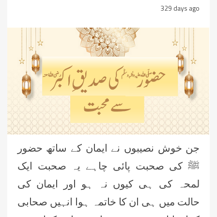
329 days ago
جن خوش نصیبوں نے ایمان کے ساتھ حضور
ﷺ کی صحبت پائی چاہے یہ صحبت ایک
لمحہ کی ہی کیوں نہ ہو اور ایمان کی
حالت میں ہی ان کا خاتمہ ہوا انہیں صحابی