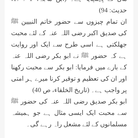
حدیث: 94)
ان تمام چیزوں سے حضور خاتم النبیین ﷺ
کی صدیق اکبر رضی اللہ عنہ کے لئے محبت
جھلکتی ہے اسی طرح سے ایک اور روایت
ہے کہ حضور ﷺ نے ابو بکر رضی اللہ عنہ
کے بارے میں فرمایا: ابو بکر سے محبت رکھنا
اور ان کی تعظیم و توقیر کرنا میرے ہر امتی
پر واجب ہے۔ (تاریخ الخلفاء، ص 40)
ابو بکر صدیق رضی اللہ عنہ کی حضور ﷺ
سے محبت ایک ایسی مثال ہے جو ہمیشہ
مسلمانوں کے لئے مشعل راہ رہے گی۔