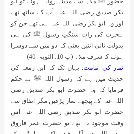
حضور ﷺ مکہ سے مدینہ روانہ ہوئے تو ابو
بکر صدیق رضی اللہ عنہ آپ کے ساتھ تھے
اور وہ ابو بکر رضی اللہ عنہ ہی تھے جن کو
ہجرت کی رات سنگتِ رسول ﷺ کی ہی
بدولت ثانى اثنين یعنی کہ دو میں سے دوسرا
ہونے کا شرف ملا۔ (پ 10، التوبۃ: 40)
نماز کی امامت:
یہاں تک کہ ابن زمعہ کی
حدیث میں ہے کہ رسول اللہ ﷺ نے حکم
فرمایا کہ وہ حضرت ابو بکر صدیق رضی
اللہ عنہ کے پیچھے نماز پڑھیں مگر اتفاق سے
حضرت ابو بکر صدیق رضی اللہ عنہ اس
وقت موجود نہ تھے تو حضرت عمر فاروق
رضی اللہ عنہ آگے بڑھے تاکہ وہ لوگوں کو