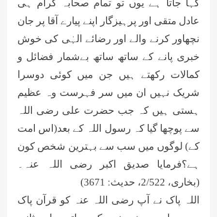
کہا جاتا ہے یوں تو تمام صحابہ کرام ہی
عادل متقی اور پرہیزگار اپنے پیارے آقا پر جان
نچھاور کرنے والے اور رضائے الہٰی کی خوش
خبری پانے کے ساتھ ساتھ بےشمار فضائل و
کمالات رکھتے ہیں جن میں کوئی دوسرا
شریک نہیں ان میں سر فہرست وہ عظیم
ہستی ہیں کہ جب حضرت علی رضی اللہ
سے پوچھا گیا کہ رسول اللہ کے بعد(اس امت
کے) لوگوں میں سب سے بہترین شخص کون
ہے؟فرمایا صدیق اکبر رضی اللہ عنہ۔
(بخاری، 2/522، حدیث: 3671)
اللہ پاک نے آپ رضی اللہ عنہ کو قرآن پاک