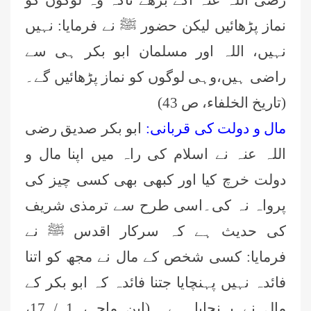
نماز پڑھائیں لیکن حضور ﷺ نے فرمایا: نہیں
نہیں، اللہ اور مسلمان ابو بکر ہی سے
راضی ہیں،وہی لوگوں کو نماز پڑھائیں گے۔
(تاريخ الخلفاء، ص 43)
مال و دولت کی قربانی:
ابو بکر صدیق رضی
اللہ عنہ نے اسلام کی راہ میں اپنا مال و
دولت خرچ کیا اور کبھی بھی کسی چیز کی
پرواہ نہ کی۔اسی طرح سے ترمذی شریف
کی حدیث ہے کہ سرکار اقدس ﷺ نے
فرمایا: کسی شخص کے مال نے مجھ کو اتنا
فائدہ نہیں پہنچایا جتنا فائدہ کہ ابو بکر کے
مال نے پہنچایا ہے۔ (ابن ماجہ، 1 / 17،