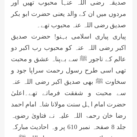
صدیقہ رضی اللہ عنہا محبوب تھیں اور
مردوں میں ان کے والد یعنی حضرت ابو بکر
صدیق رضی اللہ عنہ محبوب تھے۔
پیاری پیاری اسلامی بہنو! حضرت صدیق
اکبر رضی اللہ عنہ کو محبوب رب اکبر دو
عالم کے تاجور ﷺ سے بےپناہ عشق و محبت
تھی اسی طرح رسول رحمت سراپا جود و
سخاوت ﷺ بھی صدیق اکبر رضی اللہ عنہ
سے محبت و شفقت فرماتے تھے۔اعلیٰ
حضرت امام اہل سنت مولانا شاہ امام احمد
رضا خان رحمۃ اللہ علیہ نے فتاویٰ رضویہ
جلد 8 صفحہ نمبر 610 پر وہ احادیث مبارکہ