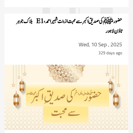
حضور ﷺ کی صدیق اکبر سے محبت از بنت شبیر احمد، E1 بلاک جوہر
ٹاؤن لاہور
Wed, 10 Sep , 2025
329 days ago