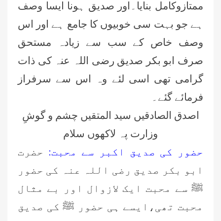
ممتازوکامل بنایا۔اور صدیق ہونا ایسا وصف
ہے جو بہت سی خوبیوں کا جامع ہے اور اس
وصف خاص کے سب سے زیادہ مستحق
صرف ابو بکر صدیق رضی اللہ عنہ کی ذات
گرامی تھی اسی لئے وہ اس سے سرفراز
فرمائے گئے۔
اصدق الصادقیں سید المتقیں چشم و گوشِ
وزارت پہ لاکھوں سلام
حضور کی صدیق اکبر سے محبت:
حضرت
ابو بکر صدیق رضی اللہ عنہ کی حضور
ﷺ سے محبت ایک لازوال اور بے مثال
محبت تھی،ایسے ہی حضور ﷺ کی صدیق