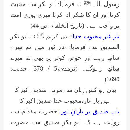
رسول اللہ ﷺ نے فرمایا: ابو بکر سے محبت
کرنا اور ان کا شکر ادا کرنا میری پوری امت
پر واجب ہے۔ (تاریخ الخلفاء، ص 44)
یار غار محبوب خدا:
نبی کریم ﷺ نے ابو بکر
الصدیق سے فرمایا: غار ثور میں تم میرے
ساتھ رہے اور حوض کوثر پر بھی تم میرے
ساتھ رہوگے۔ (ترمذی،5 / 378 ،حدیث:
3690)
بیان ہو کس زبان سے مرتبہ صدیق اکبر کا
ہیں یار غار،محبوب خدا صدیق اکبر کا
بابِ صدیق پر بارانِ نور:
حضرت مقدام سے
روایت ہے کہ ابو بکر صدیق سے حضرت