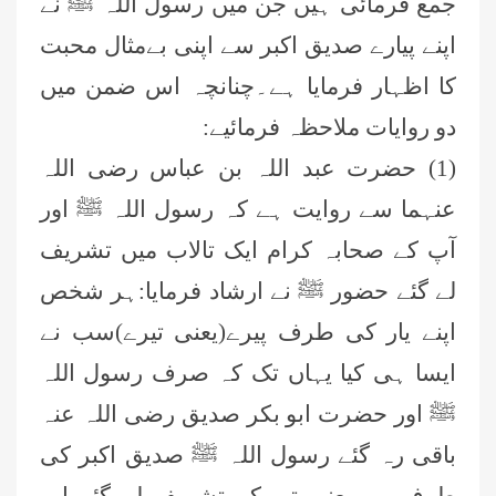
جمع فرمائی ہیں جن میں رسول اللہ ﷺ نے
اپنے پیارے صدیق اکبر سے اپنی بےمثال محبت
کا اظہار فرمایا ہے۔چنانچہ اس ضمن میں
دو روایات ملاحظہ فرمائیے:
(1) حضرت عبد اللہ بن عباس رضی اللہ
عنہما سے روایت ہے کہ رسول اللہ ﷺ اور
آپ کے صحابہ کرام ایک تالاب میں تشریف
لے گئے حضور ﷺ نے ارشاد فرمایا:ہر شخص
اپنے یار کی طرف پیرے(یعنی تیرے)سب نے
ایسا ہی کیا یہاں تک کہ صرف رسول اللہ
ﷺ اور حضرت ابو بکر صدیق رضی اللہ عنہ
باقی رہ گئے رسول اللہ ﷺ صدیق اکبر کی