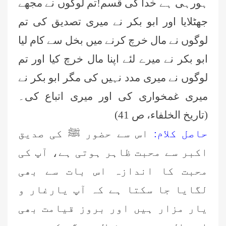
ہورہی ہے خدا کی قسم!تم لوگوں نے مجھے
جھٹلایا اور ابو بکر نے میری تصدیق کی تم
لوگوں نے مال خرچ کرنے میں بخل سے کام لیا
ابو بکر نے میرے لئے اپنا مال خرچ کیا اور تم
لوگوں نے میری مدد نہیں کی مگر ابو بکر نے
میری غمخواری کی اور میری اتباع کی۔
(تاریخ الخلفاء، ص 41)
حاصل کلام:
اس سے حضور ﷺ کی صدیق
اکبر سے محبت ظاہر ہوتی ہے، آپ کی
محبت کا اندازہ اس بات سے بھی
لگایا جا سکتا ہے کہ آپ
یارغار و
یار مزار ہیں اور بروز قیامت بھی