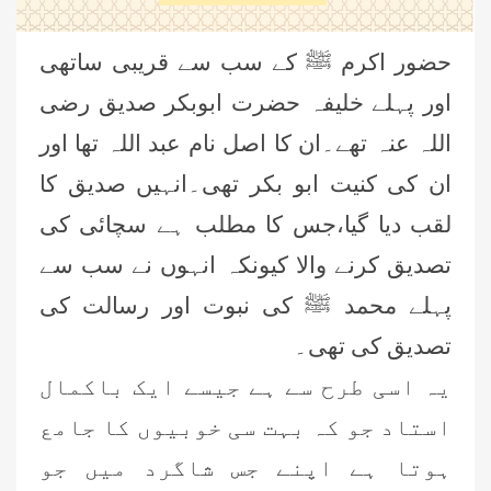
حضور اکرم ﷺ کے سب سے قریبی ساتھی
اور پہلے خلیفہ حضرت ابوبکر صدیق رضی
اللہ عنہ تھے۔ان کا اصل نام عبد اللہ تھا اور
ان کی کنیت ابو بکر تھی۔انہیں صدیق کا
لقب دیا گیا،جس کا مطلب ہے سچائی کی
تصدیق کرنے والا کیونکہ انہوں نے سب سے
پہلے محمد ﷺ کی نبوت اور رسالت کی
تصدیق کی تھی۔
یہ اسی طرح سے ہے جیسے ایک باکمال
استاد جو کہ بہت سی خوبیوں کا جامع
ہوتا ہے اپنے جس شاگرد میں جو