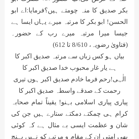
بکر صدیق کا منہ چومتے ہیں؟فرمایا:اے ابو
الحسن! ابو بکر کا مرتبہ میرے یہاں ایسا ہے
جیسا میرا مرتبہ میرے رب کے حضور۔
(فتاویٰ رضویہ، 8/610 تا
612)
بیاں ہو کس زباں سے مرتبہ صدیق اکبر کا
ہے یار غار محبوب خدا صدیق اکبر کا
الٰہی!رحم فرما خادم صدیق اکبر ہوں
تیری
رحمت کے صدقے واسطہ صدیق اکبر کا
پیاری پیاری اسلامی بہنو! یقیناً تمام صحابہ
کرام ہی چمکتے دمکتے ستارے ہیں جن کی
شان و عظمت ایسی بے مثال ہے کہ کوئی
بھی امتی ان کے مقام و مرتبے کو نہیں پہنچ