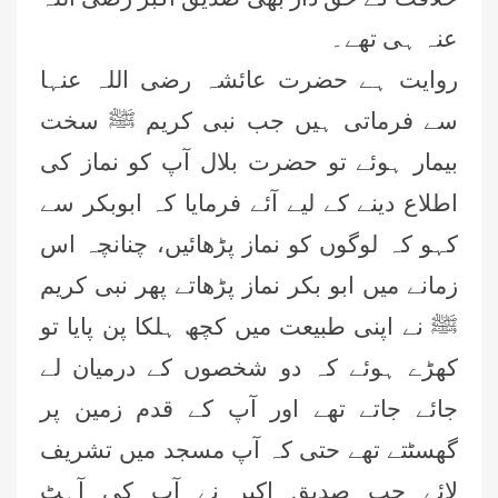
عنہ ہی تھے۔
روایت ہے حضرت عائشہ رضی اللہ عنہا
سے فرماتی ہیں جب نبی کریم ﷺ سخت
بیمار ہوئے تو حضرت بلال آپ کو نماز کی
اطلاع دینے کے لیے آئے فرمایا کہ ابوبکر سے
کہو کہ لوگوں کو نماز پڑھائیں، چنانچہ اس
زمانے میں ابو بکر نماز پڑھاتے پھر نبی کریم
ﷺ نے اپنی طبیعت میں کچھ ہلکا پن پایا تو
کھڑے ہوئے کہ دو شخصوں کے درمیان لے
جائے جاتے تھے اور آپ کے قدم زمین پر
گھسٹتے تھے حتی کہ آپ مسجد میں تشریف
لائے جب صدیق اکبر نے آپ کی آہٹ