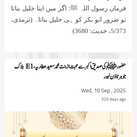
فرمان رسول اللہ ﷺ: اگر میں اپنا خلیل بناتا
تو ضرور ابو بکر کو ہی خلیل بناتا۔ (ترمذی،
5/373، حدیث: 3680)
حضور ﷺ کی صدیق اکبر سے محبت از بنت محمد سعید عطاریہ، E1 بلاک
جوہر ٹاؤن لہور
Wed, 10 Sep , 2025
329 days ago