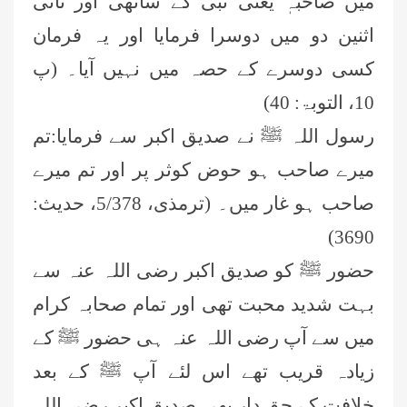
میں صاحبہٖ یعنی نبی کے ساتھی اور ثانی
اثنین دو میں دوسرا فرمایا اور یہ فرمان
کسی دوسرے کے حصہ میں نہیں آیا۔ (پ
10، التوبۃ: 40)
رسول اللہ ﷺ نے صدیق اکبر سے فرمایا:تم
میرے صاحب ہو حوض کوثر پر اور تم میرے
صاحب ہو غار میں۔ (ترمذی، 5/378، حدیث:
3690)
حضور ﷺ کو صدیق اکبر رضی اللہ عنہ سے
بہت شدید محبت تھی اور تمام صحابہ کرام
میں سے آپ رضی اللہ عنہ ہی حضور ﷺ کے
زیادہ قریب تھے اس لئے آپ ﷺ کے بعد
خلافت کے حق دار بھی صدیق اکبر رضی اللہ