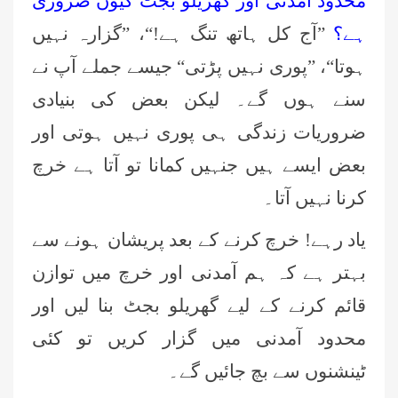
محدود آمدنی اور گھریلو بجٹ کیوں ضروری
ہے؟
”آج کل ہاتھ تنگ ہے!“، ”گزارہ نہیں
ہوتا“، ”پوری نہیں پڑتی“ جیسے جملے آپ نے
سنے ہوں گے۔ لیکن بعض کی بنیادی
ضروریات زندگی ہی پوری نہیں ہوتی اور
بعض ایسے ہیں جنہیں کمانا تو آتا ہے خرچ
کرنا نہیں آتا۔
یاد رہے! خرچ کرنے کے بعد پریشان ہونے سے
بہتر ہے کہ ہم آمدنی اور خرچ میں توازن
قائم کرنے کے لیے گھریلو بجٹ بنا لیں اور
محدود آمدنی میں گزار کریں تو کئی
ٹینشنوں سے بچ جائیں گے۔