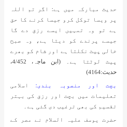
حديث مبارکہ میں ہے: اگر تم اللہ
پر ویسا توکل کرو جیسا کرنے کا حق
ہے تو وہ تمہیں ایسے رزق دے گا
جیسے پرندے کو دیتا ہے، وہ صبح
خالی پیٹ نکلتا ہے اور شام کو بھرے
پیٹ لوٹتا ہے۔ (
ابن ماجہ، 4/452،
حدیث:
4164
)
بچت اور منصوبہ بندی:
اسلامی
تعلیمات میں بچت اور رزق کی بہتر
تقسیم کی بھی ترغیب دی گئی ہے۔
حضرت یوسف علیہ السلام نے مصر کے