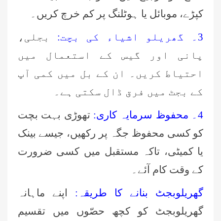
کپڑے، موبائل یا ہوٹلنگ پر کم خرچ کریں۔
3۔ گھریلو اشیاء کی بچت:
بجلی،
پانی اور گیس کے استعمال میں
احتیاط کریں۔ ان کے بل میں کمی آپ
کے بجٹ میں فرق ڈال سکتی ہے۔
4۔ محفوظ سرمایہ کاری:
تھوڑی بہت بچت
کو کسی محفوظ جگہ پر رکھیں، جیسے بینک
یا کمیٹی، تاکہ مستقبل میں کسی ضرورت
کے وقت کام آئے۔
گھریلوبجٹ بنانے کا طریقہ:
اپنے ماہانہ
گھریلوبجٹ کو کچھ حصّوں میں تقسیم