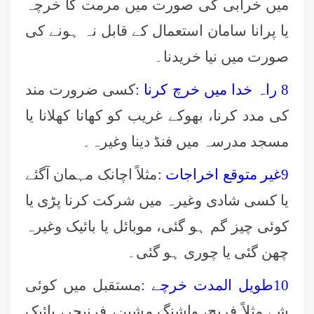
میں خرابی کی صورت میں مرمت کا خرچہ
یا پرانا سامان استعمال کے قابل نہ ہونے کی
صورت میں نیا خریدنا۔
8 راہ خدا میں خرچ کرنا :
کسی ضرورت مند
کی مدد کرنا، بھوکے غریب کو کھانا کھلانا یا
مسجد مدرسہ میں فنڈ دینا وغیرہ۔
9غیر متوقع اخراجات :
مثلاً اچانک مہمان آگئے
یا کسی شادی وغیرہ میں شرکت کرنا پڑی یا
کوئی چیز گم ہو گئی، موبائل یا بائیک وغیرہ
چھن گئی یا چوری ہو گئی۔
10طویل المدت خرچے :
مستقبل میں کوئی
شے مثلاً فریج، واشنگ مشین، فرنیچر، بائیک