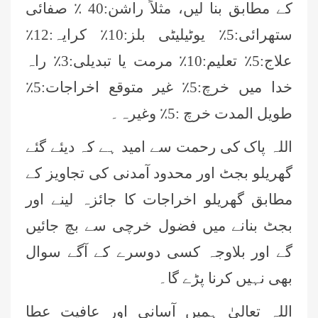
کے مطابق بنا لیں، مثلاً راشن:40 ٪ صفائی
ستھرائی:5٪ یوٹیلیٹی بلز:10٪ کرایہ:12٪
علاج:5٪ تعلیم:10٪ مرمت یا تبدیلی:3٪ راہ
خدا میں خرچ:5٪ غیر متوقع اخراجات:5٪
طویل المدت خرچ :5٪ وغیرہ۔
اللہ پاک کی رحمت سے امید ہے کہ دیئے گئے
گھریلو بجٹ اور محدود آمدنی کی تجاویز کے
مطابق گھریلو اخراجات کا جائزہ لینے اور
بجٹ بنانے میں فضول خرچی سے بچ جائیں
گے اور بلاوجہ کسی دوسرے کے آگے سوال
بھی نہیں کرنا پڑے گا۔
اللہ تعالیٰ ہمیں آسانی اور عافیت عطا