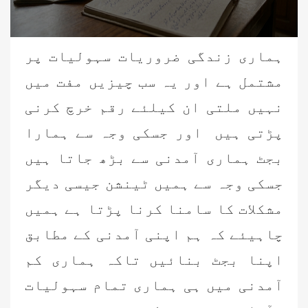
ہماری زندگی ضروریات سہولیات پر
مشتمل ہے اور یہ سب چیزیں مفت میں
نہیں ملتی ان کیلئے رقم خرچ کرنی
پڑتی ہیں اور جسکی وجہ سے ہمارا
بجٹ ہماری آمدنی سے بڑھ جاتا ہیں
جسکی وجہ سے ہمیں ٹینشن جیسی دیگر
مشکلات کا سامنا کرنا پڑتا ہے ہمیں
چاہیئے کہ ہم اپنی آمدنی کے مطابق
اپنا بجٹ بنائیں تاکہ ہماری کم
آمدنی میں ہی ہماری تمام سہولیات