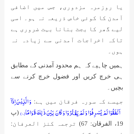
یا روزمرہ مزدوری، جس میں اضافی
آمدن کا کوئی خاص ذریعہ نہ ہو۔ اسی
لیے گھر کا بجٹ بنانا بہت ضروری ہے
تاکہ اخراجات آمدنی سے زیادہ نہ
ہوں۔
ہمیں چاہیے کہ ہم محدود آمدنی کے مطابق
ہی خرچ کریں اور فضول خرچ کرنے سے
بچیں۔
وَ الَّذِیْنَ اِذَاۤ
جیسے کہ سورہ فرقان میں ہے:
اَنْفَقُوْا لَمْ یُسْرِفُوْا وَ لَمْ یَقْتُرُوْا وَ كَانَ بَیْنَ ذٰلِكَ قَوَامًا(۶۷)
(پ
19، الفرقان: 67) ترجمہ کنز العرفان: