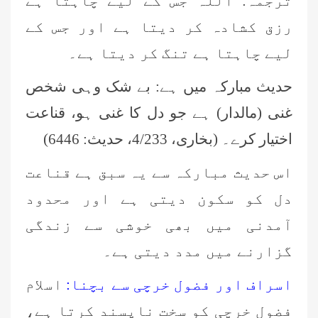
ترجمہ: اللہ جس کے لیے چاہتا ہے
رزق کشادہ کر دیتا ہے اور جس کے
لیے چاہتا ہے تنگ کر دیتا ہے۔
حديث مبارکہ میں ہے: بے شک وہی شخص
غنی (مالدار) ہے جو دل کا غنی ہو، قناعت
اختیار کرے۔ (بخاری، 4/233، حدیث: 6446)
اس حدیث مبارکہ سے یہ سبق ہے قناعت
دل کو سکون دیتی ہے اور محدود
آمدنی میں بھی خوشی سے زندگی
گزارنے میں مدد دیتی ہے۔
اسراف اور فضول خرچی سے بچنا:
اسلام
فضول خرچی کو سخت ناپسند کرتا ہے،