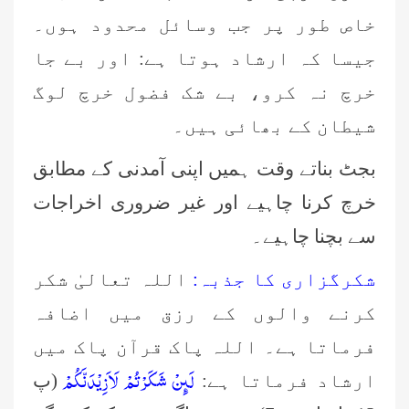
خاص طور پر جب وسائل محدود ہوں۔
جیسا کہ ارشاد ہوتا ہے: اور بے جا
خرچ نہ کرو، بے شک فضول خرچ لوگ
شیطان کے بھائی ہیں۔
بجٹ بناتے وقت ہمیں اپنی آمدنی کے مطابق
خرچ کرنا چاہیے اور غیر ضروری اخراجات
سے بچنا چاہیے۔
شکرگزاری کا جذبہ:
اللہ تعالیٰ شکر
کرنے والوں کے رزق میں اضافہ
فرماتا ہے۔ اللہ پاک قرآن پاک میں
لَىٕنْ شَكَرْتُمْ لَاَزِیْدَنَّكُمْ
ارشاد فرماتا ہے:
(پ