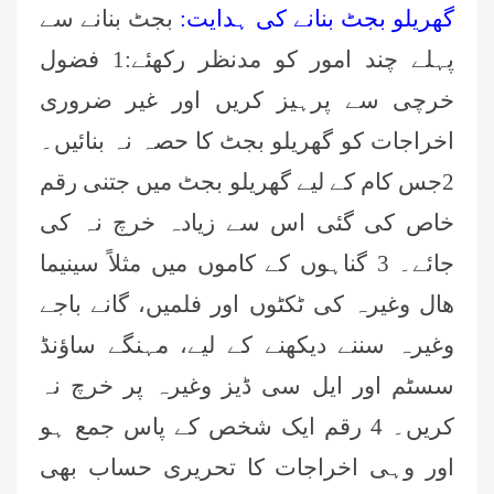
گھریلو بجٹ بنانے کی ہدایت:
بجٹ بنانے سے
پہلے چند امور کو مدنظر رکھئے:1 فضول
خرچی سے پرہیز کریں اور غیر ضروری
اخراجات کو گھریلو بجٹ کا حصہ نہ بنائیں۔
2جس کام کے لیے گھریلو بجٹ میں جتنی رقم
خاص کی گئی اس سے زیادہ خرچ نہ کی
جائے۔ 3 گناہوں کے کاموں میں مثلاً سینیما
ھال وغیرہ کی ٹکٹوں اور فلمیں، گانے باجے
وغیرہ سننے دیکھنے کے لیے، مہنگے ساؤنڈ
سسٹم اور ایل سی ڈیز وغیرہ پر خرچ نہ
کریں۔ 4 رقم ایک شخص کے پاس جمع ہو
اور وہی اخراجات کا تحریری حساب بھی