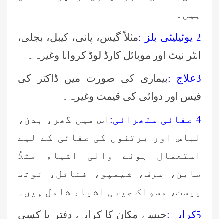
ہیں۔
2 یوٹیلیٹی بلز :
مثلاً گیس، پانی، کیبل، بجلی،
انٹر نیٹ اور موبائل کارڈ لوڈ کروانا وغیرہ۔
3علاج :
بیماری کی صورت میں ڈاکٹر کی
فیس اور دوائی کی قیمت وغیرہ۔
4 صفائی ستھرائی:
اس میں گھر، بدن،
لباس اور برتنوں کی صفائی کے لیے
استعمال ہونے والی اشیاء مثلاً
صابن، سرف، شیمپو، فنائل، ٹوتھ
پیسٹ، مسواک جیسی اشیاء شامل ہیں۔
5کرایہ :
جیسے مکان کا کرایہ، دفتر یا کسی