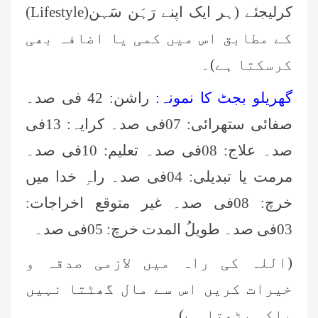
کرلیجئے (ہر ایک اپنے رَہَن سَہن(
Lifestyle
)
کے مطابق اس میں کمی یا اضافہ بھی
کرسکتا ہے)۔
گھریلو بجٹ کا نمونہ:
راشن: 42 فی صد۔
صفائی ستھرائی: 07فی صد۔ کرایہ: 13فی
صد۔ علاج: 08فی صد۔ تعلیم: 10فی صد۔
مرمت یا تبدیلی: 04فی صد۔ راہِ خدا میں
خرچ: 08فی صد۔ غیر متوقع اخراجات:
03فی صد۔ طویلُ المدت خرچ: 05فی صد۔
(اللہ کی راہ میں لازمی صدقہ و
خیرات کریں اس سے مال گھٹتا نہیں
بلکہ بڑھتا ہے)