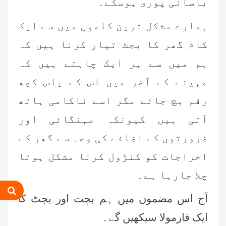
بآسانی پوری ہوسکے۔
ہمارے مشکل ترین کاموں میں سے ایک
کام گھر کا بجٹ تیار کرنا ہیں کہ
ہم میں سے ہر ایک چاہتے ہیں کہ
مہینے کے آخر میں اس کے پاس کچھ
رقم بچ جائے مگر اسے ناکامی ہاتھ
آتی ہیں کیونکہ مہنگائی اور
ضرورتوں کے اضافے کی وجہ سے گھر کے
اخراجات کو کنڑول کرنا مشکل ہوتا
چلا جارہا ہے۔
آج اس مضمون میں ہم بچت اور بجٹ کا
ایک فارمولا سیکھیں گے۔