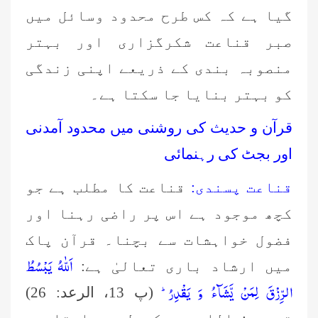
گیا ہے کہ کس طرح محدود وسائل میں
صبر قناعت شکرگزاری اور بہتر
منصوبہ بندی کے ذریعے اپنی زندگی
کو بہتر بنایا جا سکتا ہے۔
قرآن و حدیث کی روشنی میں محدود آمدنی
اور بجٹ کی رہنمائی
قناعت پسندی:
قناعت کا مطلب ہے جو
کچھ موجود ہے اس پر راضی رہنا اور
فضول خواہشات سے بچنا۔ قرآن پاک
اَللّٰهُ یَبْسُطُ
میں ارشاد باری تعالیٰ ہے:
الرِّزْقَ لِمَنْ یَّشَآءُ وَ یَقْدِرُؕ-
(پ 13، الرعد: 26)