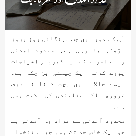
آج کے دور میں جب مہنگائی روز بروز
بڑھتی جا رہی ہے، محدود آمدنی
والے افراد کے لیے گھریلو اخراجات
پورے کرنا ایک چیلنج بن چکا ہے۔
ایسے حالات میں بچت کرنا نہ صرف
ضروری بلکہ عقلمندی کی علامت بھی
ہے۔
محدود آمدنی سے مراد وہ آمدنی ہے
جو ایک خاص حد تک ہو، جیسے تنخواہ