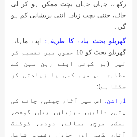
رکھے، جہاں جہاں بچت ممکن ہو کر لی
جائے، جتنی بچت زیادہ اتنی پریشانی کم ہو
گی۔
گھریلو بجٹ بنانے کا طریقہ:
اپنے ماہانہ
گھریلو بجٹ کو 10 حصوں میں تقسیم کر
لیں (ہر کوئی اپنے رہن سہن کے
مطابق اس میں کمی یا زیادتی کر
سکتا ہے):
1
راشن:
اس میں آٹا، چینی، چائے کی
پتی، دالیں، سبزیاں، پھل، گوشت،
نمک، مرچ، مسالے، دودھ، کوگنگ
آئل، گھی اور چاول وغیرہ شامل