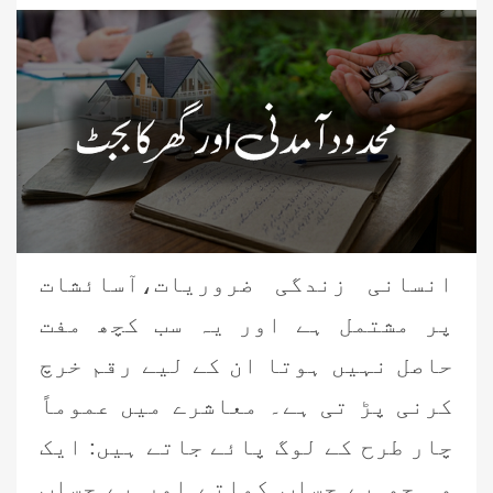
انسانی زندگی ضروریات،آسائشات
پر مشتمل ہے اور یہ سب کچھ مفت
حاصل نہیں ہوتا ان کے لیے رقم خرچ
کرنی پڑ تی ہے۔ معاشرے میں عموماً
چار طرح کے لوگ پائے جاتے ہیں: ایک
وہ جو بے حساب کماتے اور بے حساب