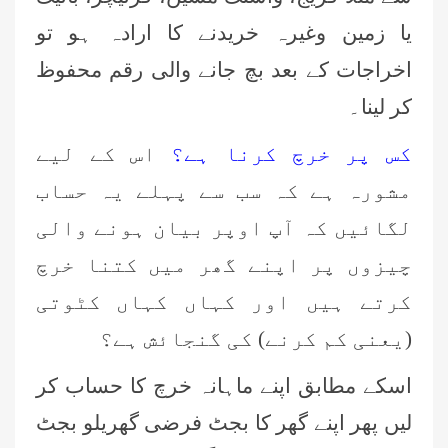
یا زمین وغیرہ خریدنے کا ارادہ ہو تو
اخراجات کے بعد بچ جانے والی رقم محفوظ
کر لینا۔
کس پر خرچ کرنا ہے؟
اس کے لیے
مشورہ ہے کہ سب سے پہلے یہ حساب
لگائیں کہ آپ اوپر بیان ہونے والی
چیزوں پر اپنے گھر میں کتنا خرچ
کرتے ہیں اور کہاں کہاں کٹوتی
(یعنی کم کرنے) کی گنجائش ہے؟
اسکے مطابق اپنے ماہانہ خرچ کا حساب کر
لیں پھر اپنے گھر کا بجٹ فرضی گھریلو بجٹ