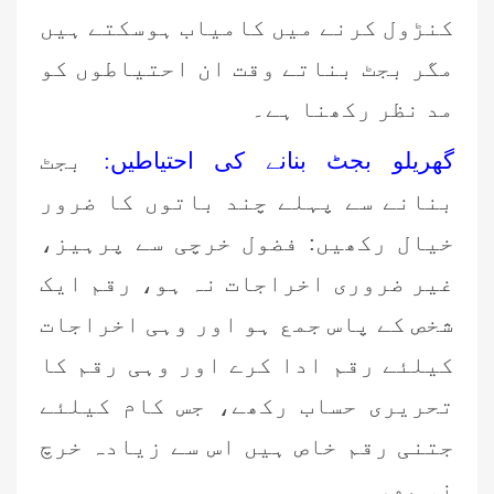
کنڑول کرنے میں کامیاب ہوسکتے ہیں
مگر بجٹ بناتے وقت ان احتیاطوں کو
مد نظر رکھنا ہے۔
گھریلو بجٹ بنانے کی احتیاطیں:
بجٹ
بنانے سے پہلے چند باتوں کا ضرور
خیال رکھیں: فضول خرچی سے پرہیز،
غیر ضروری اخراجات نہ ہو، رقم ایک
شخص کے پاس جمع ہو اور وہی اخراجات
کیلئے رقم ادا کرے اور وہی رقم کا
تحریری حساب رکھے، جس کام کیلئے
جتنی رقم خاص ہیں اس سے زیادہ خرچ
نہ ہو۔