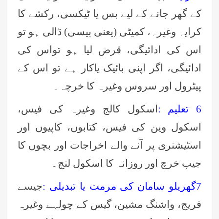
کے گھر جانے کے لیے بس یا ٹیکسی، رکشے کا
کرایہ وغیرہ، کمیٹی (یعنی بیسی) ڈالی ہو تو
اس کی ادائیگی، قرض لیا ہو تواس کی
ادائیگی، اگر اپنی بائیک یاکار ہے تو اس کے
پیٹرول اور سروس وغیرہ کا خرچہ۔
6 تعلیم :
اسکول کالج وغیرہ کی فیس،
اسکول وین کی فیس، کتابوں، کاپیوں اور
اسٹیشنری پر آنے والے اخراجات اور بچوں کا
جیب خرچ اور روزانہ کا اسکول لنچ۔
7گھریلو سامان کی مرمت یا تبدیلی :
جیسے
فریج، واشنگ مشین، گیس کے چولہے وغیرہ