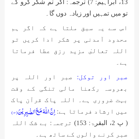
13، ابراہیم: 7) ترجمہ: اگر تم شکر کرو گے
تو میں تمہیں اور زیادہ دوں گا۔
اس سے یہ سبق ملتا ہے کہ اگر ہم
محدود آمدنی پر شکر ادا کریں تو
اللہ تعالىٰ مزید رزق عطا فرماتا
ہے۔
صبر اور توکل:
صبر اور اللہ پر
بھروسہ رکھنا مالی تنگی کے وقت
بہت ضروری ہے۔ اللہ پاک قرآن پاک
اِنَّ اللّٰهَ مَعَ الصّٰبِرِیْنَ(۱۵۳)
میں ارشاد فرماتا ہے:
( پ 2، البقرۃ: 153) ترجمہ: بے شک اللہ
صبر کرنے والوں کے ساتھ ہے۔