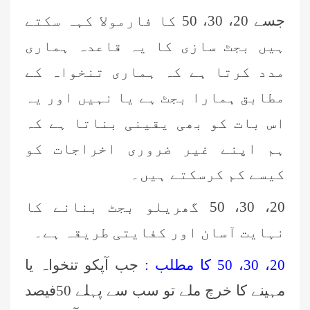
جسے
20، 30، 50
کا فارمولا کہہ سکتے
ہیں بجٹ سازی کا یہ قاعدہ ہماری
مدد کرتا ہے کہ ہماری تنخواہ کے
مطابق ہمارا بجٹ ہے یا نہیں اور یہ
اس بات کو بھی یقینی بناتا ہے کہ
ہم اپنے غیر ضروری اخراجات کو
کیسے کم کرسکتے ہیں۔
20، 30، 50
گھریلو بجٹ بنانے کا
نہایت آسان اور کفایتی طریقہ ہے۔
20، 30، 50 کا مطلب :
جب آپکو تنخواہ یا
مہینے کا خرچ ملے تو سب سے پہلے
50
فیصد