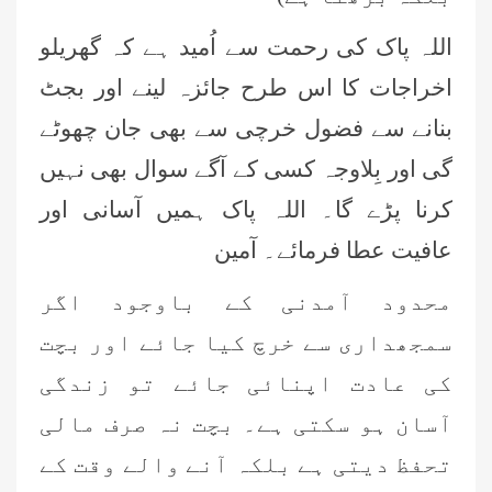
اللہ پاک کی رحمت سے اُمید ہے کہ گھریلو
اخراجات کا اس طرح جائزہ لینے اور بجٹ
بنانے سے فضول خرچی سے بھی جان چھوٹے
گی اور بِلاوجہ کسی کے آگے سوال بھی نہیں
کرنا پڑے گا۔ اللہ پاک ہمیں آسانی اور
عافیت عطا فرمائے۔ آمین
محدود آمدنی کے باوجود اگر
سمجھداری سے خرچ کیا جائے اور بچت
کی عادت اپنائی جائے تو زندگی
آسان ہو سکتی ہے۔ بچت نہ صرف مالی
تحفظ دیتی ہے بلکہ آنے والے وقت کے