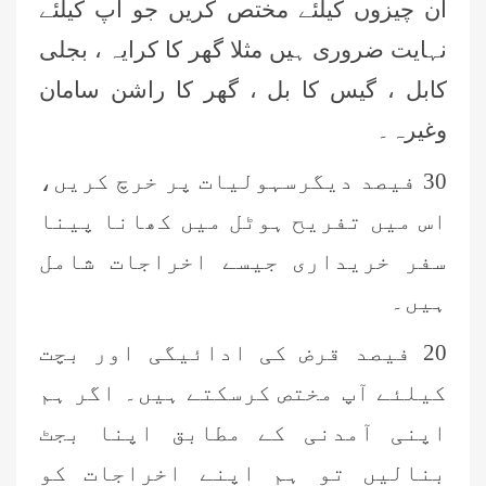
ان چیزوں کیلئے مختص کریں جو آپ کیلئے
نہایت ضروری ہیں مثلا گھر کا کرایہ ، بجلی
کابل ، گیس کا بل ، گھر کا راشن سامان
وغیرہ۔
30
فیصد دیگرسہولیات پر خرچ کریں،
اس میں تفریح ہوٹل میں کھانا پینا
سفر خریداری جیسے اخراجات شامل
ہیں۔
20
فیصد قرض کی ادائیگی اور بچت
کیلئے آپ مختص کرسکتے ہیں۔ اگر ہم
اپنی آمدنی کے مطابق اپنا بجٹ
بنالیں تو ہم اپنے اخراجات کو