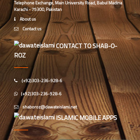
تعارف
Telephone Exchange, Main University Road, Babul Madina
Karachi - 75300, Pakistan
مدارس المدینہ کل وقتی(للبنین) کا
About us
تعارف
Contact us
شعبہ ماہنامہ خواتین کا مختصر تعارف
CONTACT TO SHAB-O-
ROZ
اسپیشل پرسنز ڈیپارٹمنٹ دعوت
اسلامی کاتعارف
(+92)303-236-928-6
چائنیز لینگوئج ڈیپارٹمنٹ
(+92)303-236-928-6
دارالمدینہ کاتعارف
ISLAMIC MOBILE APPS
اطراف پرواکابینہ میں مدنی مشوروں