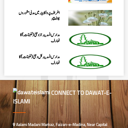
اطراف پرواکابینہ میں مدنی مشوروں
کاانعقاد
مدارس المدینہ جزوقتی (للبنات) کا
تعارف
مدارس المدینہ کل وقتی(للبنات)کا
تعارف
شعبہ مُدَرِّسہ کورس(للبنات) کا
تعارف
CONNECT TO DAWAT-E-
ISLAMI
مدرسۃ المدینہ کورسز(للبنین) کا
تعارف
مدارس المدینہ جز وقتی( للبنین)کا
Aalami Madani Markaz, Faizan-e-Madina, Near Capital