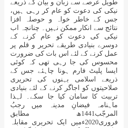
طویل عرصے سے زبان و بیان کے ذریعے
نیکی کی دعوت کو عام کر رہی ہیں،
جس کے خاطر خواہ و حوصلہ افزا
نتائج سے انکار ممکن نہیں۔ چنانچہ اب
نیکی کی دعوت کو عام کرنے کے
دوسرے بنیادی طریقے تحریر و قلم پر
عمل کرنے کے لئے اس بات کی ضرورت
محسوس کی جا رہی تھی کہ کوئی
ایسا پلیٹ فارم ہونا چاہئے جس کے
ذریعے اسلامی بہنوں کی تحریری
صلاحیتوں کو اجاگر کرنے کے لئے بنیادی
تربیت کا سامان کیا جا سکے۔ لہذا
ماہنامہ فیضانِ مدینہ میں رجبُ
المرجّب1441ھ مطابق
فروری2020ءمیں ایک تحریری مقابلہ