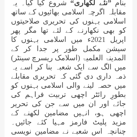
بنام
”نئے لکھاری“
شروع کیا گیا۔ یہ
مقابلہ اگرچہ اسلامی بھائیوں کے ساتھ
اسلامی بہنوں کی تحریری صلاحیتوں
کو بھی نکھارنے کے لئے تھا مگر پھر
اپریل 2021ء میں اسلامی بہنوں کا
سیشن مکمل طور پر جدا کر کے
المدینۃ العلمیۃ (اسلامک ریسرچ سینٹر)
میں الگ سے ایک شعبہ بنا کر اسے یہ
ذمہ داری دی گئی کہ تحریری مقابلے
میں حصہ لینے والی اسلامی بہنوں کو
بطورِ رائٹر اچھی تربیت فراہم کی
جائے اور ان میں سے جن کی تحریر
اچھی ہو، انہیں
مضامین لکھنے کے
مزید پلیٹ فارمز مہیا کئے جائیں۔
چنانچہ اس شعبے نے مضامین نویسی