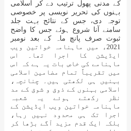
کے مدنی پھول ترتیب دے کر اسلامی
بہنوں کی تحریر نویسی پر خصوصی
توجہ دی، جس کے نتائج بہت جلد
سامنے آنا شروع ہوئے جس کا واضح
ثبوت صرف پانچ ماہ کے بعد نومبر
2021ء میں ماہنامہ خواتین ویب
ایڈیشن کا اجرا تھا۔ اس
ماہنامے کی خاص بات یہ ہے کہ اس
میں تقریباً تمام مضامین اسلامی
مدارس المدینہ کل وقتی(للبنات)کا
تعارف
بہنیں ہی لکھتی ہیں۔ چنانچہ،
اسلامی بہنوں کے ذوق و شوق کے مد
شعبہ مُدَرِّسہ کورس(للبنات) کا
نظر رکھتے ہوئے یہ شعبہ
تعارف
ماہنامہ خواتین ویب ایڈیشن کے
اجرا تک ہی محدود نہیں رہا،
مدرسۃ المدینہ کورسز(للبنین) کا
بلکہ ایک قدم مزید آگے بڑھا کر
تعارف