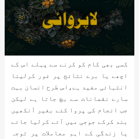
کسی بھی کام کو کرنے سے پہلے اس کے
اچھے یا برے نتائج پر غور کرلینا
انتہائی مفید ہے،اس طرح انسان بہت
سارے نقصانات سے بچ جاتا ہے لیکن
جب انجام کی پروا کئے بغیر آنکھیں
بند کرکے جوجی میں آئے کرلیا جائے
یا زندگی کے اہم معاملات پر توجہ