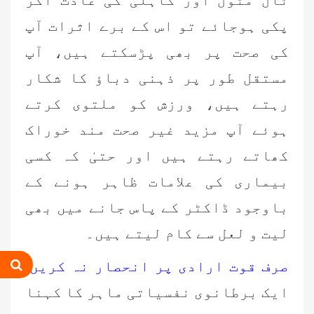
پکی ہوجائے تو اس کے برے اثرات آپ
کی صحت پر بھی پڑسکتے ہیں، آپ
مستقل طور پر ذہنی دباؤ کا شکار
رہتے ہیں، ورزش کو ملتوی کرتے
ہوئے آپ مزید غیر صحت مند خوراک
کھاتے رہتے ہیں اور حتیٰ کہ کسی
بیماری کی علامات ظاہر ہونے کے
باوجود ڈاکٹر کے پاس جانے میں بھی
لیت و لعل سے کام لیتے ہیں۔
صرف قوت ارادی پر انحصار نہ کریں:
ایک برطانوی نفسیاتی ماہر کا کہنا