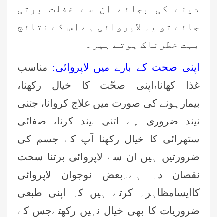
دینے کی بجائے ان سے غفلت برتی
جائے تو یہ لاپروائی ہے اس کے نتائج
بہت خطرناک ہوتے ہیں۔
اپنی صحت کے بارے میں لاپروائی:
مناسب
غذا کھانا،اپنی صحّت کا خیال رکھنا،
بیمارہونے کی صورت میں علاج کروانا، جتنی
نیند ضروری ہے اتنی نیند کرنا، صفائی
ستھرائی کا خیال رکھنا آپ کے جسم کی
ضرورتیں ہیں ان سے لاپروائی برتنا سخت
نقصان دہ ہے۔بعض نوجوان لاپروائی
کاایسامظاہرہ کرتے ہیں کہ اپنی طبعی
ضروریات کا بھی خیال نہیں رکھتےجس کے