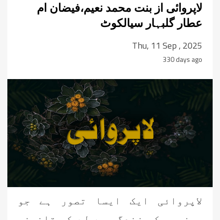
لاپروائی از بنت محمد نعیم،فیضان ام
عطار گلبہار سیالکوٹ
Thu, 11 Sep , 2025
330 days ago
لاپروائی ایک ایسا تصور ہے جو
روزمرہ کی زندگی سے لے کر قانونی