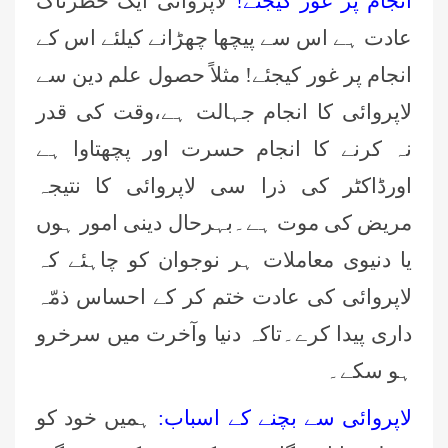
انجام پر غور کیجئے!
لاپروائی ایک خطرناک
عادت ہے اس سے پیچھا چھڑانے کیلئے اس کے
انجام پر غور کیجئے! مثلاً حصول علم دین سے
لاپروائی کا انجام جہالت ہے،وقت کی قدر
نہ کرنے کا انجام حسرت اور پچھتاوا ہے
اورڈاکٹر کی ذرا سی لاپروائی کا نتیجہ
مریض کی موت ہے۔بہرحال دینی امور ہوں
یا دنیوی معاملات ہر نوجوان کو چاہئے کہ
لاپروائی کی عادت ختم کر کے احساس ذمّہ
داری پیدا کرے۔تاکہ دنیا وآخرت میں سرخرو
ہو سکے۔
لاپروائی سے بچنے کے اسباب:
ہمیں خود کو