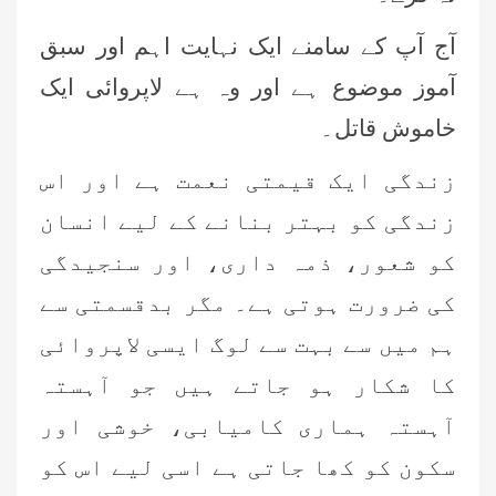
آج آپ کے سامنے ایک نہایت اہم اور سبق
آموز موضوع ہے اور وہ ہے لاپروائی ایک
خاموش قاتل۔
زندگی ایک قیمتی نعمت ہے اور اس
زندگی کو بہتر بنانے کے لیے انسان
کو شعور، ذمہ داری، اور سنجیدگی
کی ضرورت ہوتی ہے۔ مگر بدقسمتی سے
ہم میں سے بہت سے لوگ ایسی لاپروائی
کا شکار ہو جاتے ہیں جو آہستہ
آہستہ ہماری کامیابی، خوشی اور
سکون کو کھا جاتی ہے اسی لیے اس کو