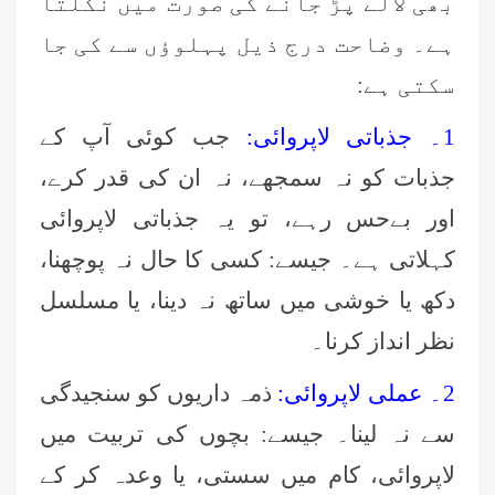
بھی لالے پڑ جانے کی صورت میں نکلتا
ہے۔ وضاحت درج ذیل پہلوؤں سے کی جا
سکتی ہے:
1۔ جذباتی لاپروائی:
جب کوئی آپ کے
جذبات کو نہ سمجھے، نہ ان کی قدر کرے،
اور بےحس رہے، تو یہ جذباتی لاپروائی
کہلاتی ہے۔ جیسے: کسی کا حال نہ پوچھنا،
دکھ یا خوشی میں ساتھ نہ دینا، یا مسلسل
نظر انداز کرنا۔
2۔ عملی لاپروائی:
ذمہ داریوں کو سنجیدگی
سے نہ لینا۔ جیسے: بچوں کی تربیت میں
لاپروائی، کام میں سستی، یا وعدہ کر کے