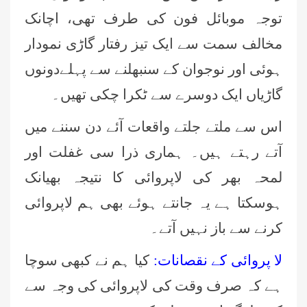
توجہ موبائل فون کی طرف تھی، اچانک
مخالف سمت سے ایک تیز رفتار گاڑی نمودار
ہوئی اور نوجوان کے سنبھلنے سے پہلےدونوں
گاڑیاں ایک دوسرے سے ٹکرا چکی تھیں۔
اس سے ملتے جلتے واقعات آئے دن سننے میں
آتے رہتے ہیں۔ ہماری ذرا سی غفلت اور
لمحہ بھر کی لاپروائی کا نتیجہ بھیانک
ہوسکتا ہے یہ جانتے ہوئے بھی ہم لاپروائی
کرنے سے باز نہیں آتے۔
لا پروائی کے نقصانات:
کیا ہم نے کبھی سوچا
ہے کہ صرف وقت کی لاپروائی کی وجہ سے