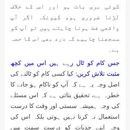
کوئی بری بات ہو اور اس کے خلاف
لڑنا ضروری ہو، کیونکہ اگر آپ
واقعی فٹ ہونا چاہتے ہیں تو آپ کو
سمجھنا چاہیے کہ درد بھی اس کا حصہ
ہے۔
جس کام کو ٹال رہے ہیں اس میں کچھ
مثبت تلاش کریں:
کیا کسی کام کو ٹالنے کی
اصل وجہ یہ ہے کہ آپ کو ناکام ہو جانے کا
خطرہ ہے، تحقیق بتاتی ہے کہ اس مسئلے
کی وجہ ہمیشہ سستی اور وقت کا درست
استعمال نہ کرنا نہیں ہوتی بلکہ اس کی
وجہ اپنے جذبات کو درست سمت میں