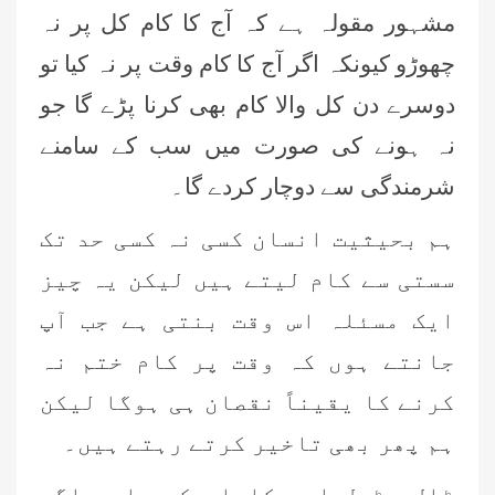
مشہور مقولہ ہے کہ آج کا کام کل پر نہ
چھوڑو کیونکہ اگر آج کا کام وقت پر نہ کیا تو
دوسرے دن کل والا کام بھی کرنا پڑے گا جو
نہ ہونے کی صورت میں سب کے سامنے
شرمندگی سے دوچار کردے گا۔
ہم بحیثیت انسان کسی نہ کسی حد تک
سستی سے کام لیتے ہیں لیکن یہ چیز
ایک مسئلہ اس وقت بنتی ہے جب آپ
جانتے ہوں کہ وقت پر کام ختم نہ
کرنے کا یقیناً نقصان ہی ہوگا لیکن
ہم پھر بھی تاخیر کرتے رہتے ہیں۔
ٹال مٹول اور کاہلی کی عادت اگر