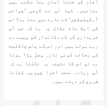
آغاز کو جتنا آسان بنا سکتے ہیں
بنائیں۔ کیا آپ نے کبھی ’چوائس
آرکیٹیکچر‘ کے بارے میں سنا ہے؟ اس
کی ایک عام مثال یہ ہے کہ جب آپ
خریداری کر کے دکاندار کو پیسے دے
رہے ہوتے ہیں اور اس کے پاس چاکلیٹ
کی بجائے کوئی تازہ پھل پڑا ہوتا
ہے تو اس کا نتیجہ یہ نکلتا ہے کہ
آپ زیادہ صحت افزا چیزیں کھانا
شروع کر دیتے ہیں۔