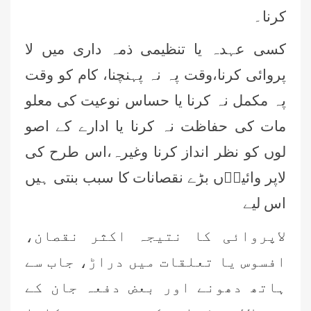
کرنا۔
کسی عہدہ یا تنظیمی ذمہ داری میں لا
پروائی کرنا،وقت پہ نہ پہنچنا، کام کو وقت
پہ مکمل نہ کرنا یا حساس نوعیت کی معلو
مات کی حفاظت نہ کرنا یا ادارے کے اصو
لوں کو نظر انداز کرنا وغیرہ،اس طرح کی
لاپر وائیاؔں بڑے نقصانات کا سبب بنتی ہیں
اس لیے
لاپروائی کا نتیجہ اکثر نقصان،
افسوس یا تعلقات میں دراڑ، جاب سے
ہاتھ دھونے اور بعض دفعہ جان کے