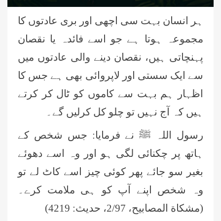
ہر انسان بہت سی اچھی اور بری عادتوں کا
مجموعہ ہوتا ہے جو اسے فائدہ یا نقصان
پہنچاتی ہیں، نقصان دینے والی عادتوں میں
سے ایک سستی اور لاپروائی بھی ہے جس کا
اظہار ہم بہت سے کاموں کو ٹال کر کرتے
ہیں کہ آج نہیں تو چلو کل کرلیں گے۔
رسول اللہ ﷺ نے فرمایا: جس شخص کے
ہاتھ پر چکنائی لگی ہو اور وہ اسے دھوئے
بغیر سو جائے پھر کوئی چیز اسے کاٹ لے تو
وہ شخص اپنے آپ کو ہی ملامت کرے۔
(مشكاة المصابيح، 2/97، حدیث: 4219)