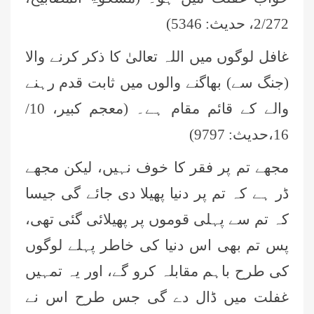
2/272، حدیث: 5346)
غافل لوگوں میں اللہ تعالیٰ کا ذکر کرنے والا
(جنگ سے) بھاگنے والوں میں ثابت قدم رہنے
والے کے قائم مقام ہے۔ (معجم کبیر، 10/
16،حدیث: 9797)
مجھے تم پر فقر کا خوف نہیں، لیکن مجھے
ڈر ہے کہ تم پر دنیا پھیلا دی جائے گی جیسا
کہ تم سے پہلی قوموں پر پھیلائی گئی تھی،
پس تم بھی اس دنیا کی خاطر پہلے لوگوں
کی طرح باہم مقابلہ کرو گے، اور یہ تمہیں
غفلت میں ڈال دے گی جس طرح اس نے