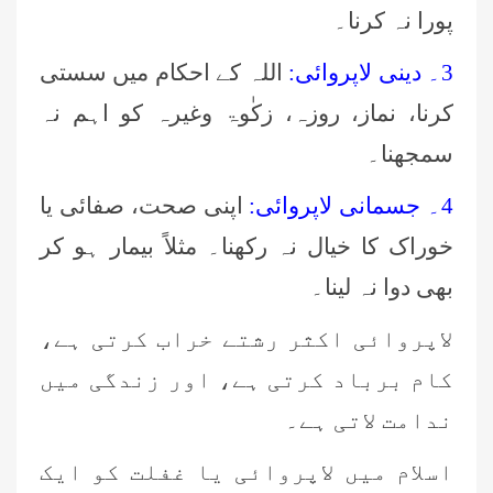
پورا نہ کرنا۔
3۔ دینی لاپروائی:
اللہ کے احکام میں سستی
کرنا، نماز، روزہ، زکٰوۃ وغیرہ کو اہم نہ
سمجھنا۔
4۔ جسمانی لاپروائی:
اپنی صحت، صفائی یا
خوراک کا خیال نہ رکھنا۔ مثلاً بیمار ہو کر
بھی دوا نہ لینا۔
لاپروائی اکثر رشتے خراب کرتی ہے،
کام برباد کرتی ہے، اور زندگی میں
ندامت لاتی ہے۔
اسلام میں لاپروائی یا غفلت کو ایک