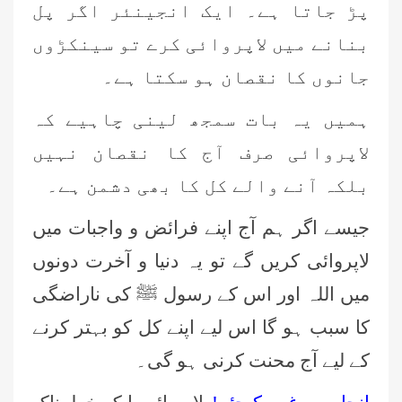
پڑ جاتا ہے۔ ایک انجینئر اگر پل
بنانے میں لاپروائی کرے تو سینکڑوں
جانوں کا نقصان ہو سکتا ہے۔
ہمیں یہ بات سمجھ لینی چاہیے کہ
لاپروائی صرف آج کا نقصان نہیں
بلکہ آنے والے کل کا بھی دشمن ہے۔
جیسے اگر ہم آج اپنے فرائض و واجبات میں
لاپروائی کریں گے تو یہ دنیا و آخرت دونوں
میں اللہ اور اس کے رسول ﷺ کی ناراضگی
کا سبب ہو گا اس لیے اپنے کل کو بہتر کرنے
کے لیے آج محنت کرنی ہو گی۔