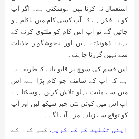
استعمال نہ کرنا بھی ہوسکتی ہے۔ اگر آپ
کو یہ فکر ہے کہ آپ کسی کام میں ناکام ہو
جائیں گے تو آپ اس کام کو ملتوی کرنے کے
بہانے ڈھونڈتے ہیں اور ناخوشگوار جذبات
سے نہیں گزرنا چاہتے۔
اس قسم کی سوچ پر قابو پانے کا طریقہ یہ
ہے کہ آپ کے سامنے جو کام پڑا ہے، اس
میں سے مثبت پہلو تلاش کریں ہوسکتا ہے
آپ اس میں کوئی نئی چیز سیکھ لیں اور آپ
کو توقع سے زیادہ مزہ آنے لگے۔
اپنی تکلیف کو کم کریں:
کسی کام کے