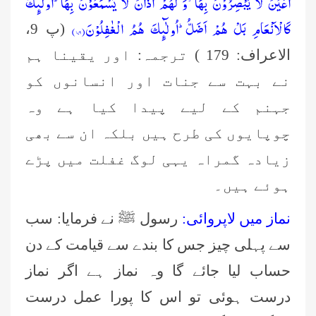
اَعْیُنٌ لَّا یُبْصِرُوْنَ بِهَا٘-وَ لَهُمْ اٰذَانٌ لَّا یَسْمَعُوْنَ بِهَاؕ-اُولٰٓىٕكَ
كَالْاَنْعَامِ بَلْ هُمْ اَضَلُّؕ-اُولٰٓىٕكَ هُمُ الْغٰفِلُوْنَ(۱۷۹)
(پ 9،
الاعراف: 179 ) ترجمہ: اور یقینا ہم
نے بہت سے جنات اور انسانوں کو
جہنم کے لیے پیدا کیا ہے وہ
چوپایوں کی طرح ہیں بلکہ ان سے بھی
زیادہ گمراہ یہی لوگ غفلت میں پڑے
ہوئے ہیں۔
نماز میں لاپروائی:
رسول ﷺ نے فرمایا: سب
سے پہلی چیز جس کا بندے سے قیامت کے دن
حساب لیا جائے گا وہ نماز ہے اگر نماز
درست ہوئی تو اس کا پورا عمل درست