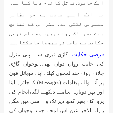
ایک خاموش قاتل کا نام دیا گیا ہے۔
یہ ایک ایسی عادت ہے جو بظاہر
معمولی لگتی ہے، مگر اس کے نتائج
بہت خطرناک ہوتے ہیں۔ جسے اس فرضی
حکایت سے بآسانی سمجھا جا سکتا ہے:
فرضی حکایت:
گاڑی تیزی سے اپنی منزل
کی جانب رواں دواں تھی۔نوجوان گاڑی
چلاتے ہوئے چند لمحوں کیلئے اپنے موبائل فون
پر آنے والے پیغامات (
Messages
) کا جائزہ لیتا
اور پھر دوبارہ سامنے دیکھنے لگتا،انجام کی
پروا کئے بغیر کچھ دیر تک وہ اسی میں مگن
رہا، بالآخر عین اس لمحے جب نوجوان کی