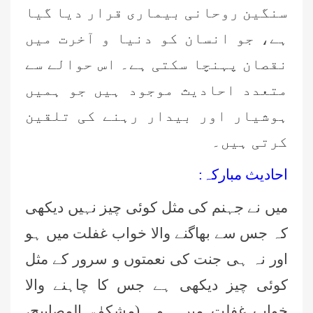
سنگین روحانی بیماری قرار دیا گیا
ہے، جو انسان کو دنیا و آخرت میں
نقصان پہنچا سکتی ہے۔ اس حوالے سے
متعدد احادیث موجود ہیں جو ہمیں
ہوشیار اور بیدار رہنے کی تلقین
کرتی ہیں۔
احادیث مبارکہ:
میں نے جہنم کی مثل کوئی چیز نہیں دیکھی
کہ جس سے بھاگنے والا خواب غفلت میں ہو
اور نہ ہی جنت کی نعمتوں و سرور کے مثل
کوئی چیز دیکھی ہے جس کا چاہنے والا
خواب غفلت میں ہو۔ (مشکوٰۃ المصابیح،