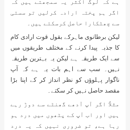
ہے کہ لوگ اکثر یہ سمجھتے ہیں کہ
اگر ہم پختہ ارادہ کرلیں تو سستی
سے چھٹکارا حاصل کرسکتے ہیں۔
لیکن برطانوی ماہرکے بقول قوت ارادی کام
کا جذبہ پیدا کرنے کے مختلف طریقوں میں
سے ایک طریقہ ہے لیکن یہ بہترین طریقہ
نہیں۔ سب سے اہم بات یہ ہے کہ آپ
ناگوار پہلوؤں کو نظر انداز کر کے اپنا بڑا
مقصد حاصل نہیں کر سکتے۔
مثلاً اگر آپ آدھے گھنٹے سے دوڑ رہے
ہیں اور اب آپ کے پٹھوں میں درد ہو
رہا ہے، تو ضروری نہیں کہ یہ درد