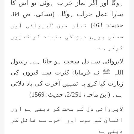
ہوگا اور اگر نماز خراب ہوئی تو اس کا
سارا عمل خراب ہوگا۔ (نسائی، ص 84،
حدیث: 463) نماز میں لاپروائی اور
سستی پوری دین کی بنیاد کو کمزور
کرتی ہے۔
لاپروائی سے دل سخت ہو جاتا ہے۔ رسول
اللہ ﷺ نے فرمایا: کثرت سے قبروں کی
زیارت کیا کرو یہ تمہیں آخرت کی یاد دلاتی
ہے۔ (ابن ماجہ، 2/251، حدیث: 1569)
لاپروائی دل کو سخت کر دیتی ہے اور
انسان کو موت اور اخرت سے غافل کر
دیتی ہے