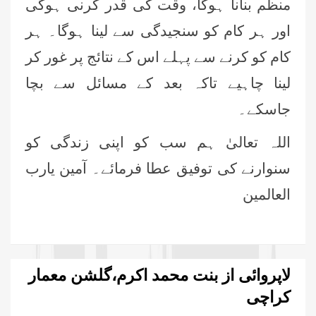
منظم بنانا ہوگا، وقت کی قدر کرنی ہوگی
اور ہر کام کو سنجیدگی سے لینا ہوگا۔ ہر
کام کو کرنے سے پہلے اس کے نتائج پر غور کر
لینا چاہیے تاکہ بعد کے مسائل سے بچا
جاسکے۔
اللہ تعالیٰ ہم سب کو اپنی زندگی کو
سنوارنے کی توفیق عطا فرمائے۔ آمین یارب
العالمین
لاپروائی از بنت محمد اکرم،گلشن معمار
کراچی