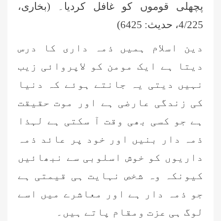
پچھلی قوموں کو غافل کردیا۔ (بخاری،
4/225، حدیث: 6425)
دین اسلام ہمیں ذمہ داری کا درس
دیتا ہے ایک مومن کو لاپروائی زیب
نہیں دیتی یہ جانتے ہوئے کہ دنیا
کی زندگی عارضی ہے اور موت حقیقت
ہے جو کسی بھی وقت آ سکتی ہے لہذا
ذمہ دار بنیں اور خود پر عائد ذمہ
داریوں کو خوش اسلوبی سے نبھائیں
کیونکہ وہ شخص نہایت ہی قیمتی ہے
جو ذمہ دار ہے اور معاشرے میں اسے
لوگ ہی عزت ومقام پاتے ہیں۔