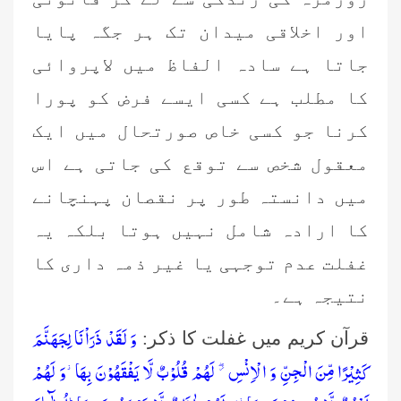
اور اخلاقی میدان تک ہر جگہ پایا
جاتا ہے سادہ الفاظ میں لاپروائی
کا مطلب ہے کسی ایسے فرض کو پورا
کرنا جو کسی خاص صورتحال میں ایک
معقول شخص سے توقع کی جاتی ہے اس
میں دانستہ طور پر نقصان پہنچانے
کا ارادہ شامل نہیں ہوتا بلکہ یہ
غفلت عدم توجہی یا غیر ذمہ داری کا
نتیجہ ہے۔
وَ لَقَدْ ذَرَاْنَا لِجَهَنَّمَ
قرآن کریم میں غفلت کا ذکر:
كَثِیْرًا مِّنَ الْجِنِّ وَ الْاِنْسِ ﳲ لَهُمْ قُلُوْبٌ لَّا یَفْقَهُوْنَ بِهَا٘-وَ لَهُمْ