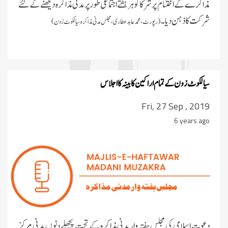
مذاکرے کے اختتام پر شرکا کو ہر ہفتے اجتماعی طور پرمدنی مذاکرہ دیکھنے کے لئے
شرکت کا ذہن دیا۔
(رپورٹ،محمد عابد عطاری، مجلس مدنی مذاکرہ سیالکوٹ زون)
سیالکوٹ زون کے تمام اراکین کابینہ کا اجلاس
Fri, 27 Sep , 2019
6 years ago
دعوتِ اسلامی کی مجلس ہفتہ وار مدنی مذاکرہ کے تحت پچھلے دنوں مدنی مرکز