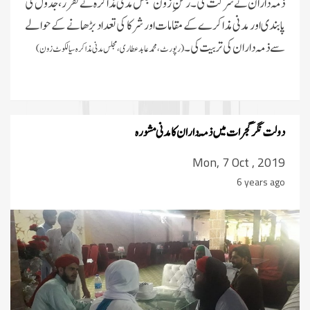
ذمہ داران نے شرکت کی۔رکنِ زون مجلس مدنی مذاکرہ نے تقرر، جدول کی
پابندی اور مدنی مذاکرے کے مقامات اور شرکا کی تعداد بڑھانے کے حوالے
سے ذمہ داران کی تربیت کی۔
(رپورٹ،محمد عابد عطاری، مجلس مدنی مذاکرہ سیالکوٹ زون)
دولت نگر گجرات میں ذمّہ داران کا مدنی مشورہ
Mon, 7 Oct , 2019
6 years ago