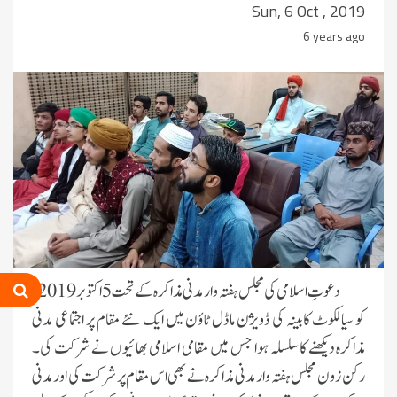
Sun, 6 Oct , 2019
6 years ago
دعوتِ اسلامی کی مجلس ہفتہ وار مدنی مذاکرہ کے تحت5اکتوبر2019ء
کو سیالکوٹ کابینہ کی ڈویژن ماڈل ٹاؤن میں ایک نئے مقام پر اجتماعی مدنی
مذاکرہ دیکھنے کا سلسلہ ہوا جس میں مقامی اسلامی بھائیوں نے شرکت کی۔
رکن زون مجلس ہفتہ وار مدنی مذاکرہ نے بھی اس مقام پر شرکت کی اور مدنی