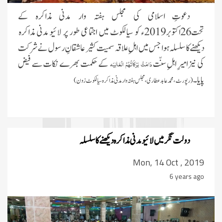
دعوتِ اسلامی کی مجلس ہفتہ وار مدنی مذاکرہ کے
تحت26اکتوبر2019ء کو سیالکوٹ میں اجتماعی طور پر لائیو مدنی مذاکرہ
دیکھنے کا سلسلہ ہوا جس میں اہلِ علاقہ سمیت کثیر عاشقانِ رسول نے شرکت
کی نیز امیرِ اہلِ سنّت
کے حکمت بھرے نکات سے فیض
دَامَتْ بَرَکَاتُہُمُ الْعَالِیَہ
پایا۔
(رپورٹ، محمد عابد عطاری،مجلس ہفتہ وار مدنی مذاکرہ سیالکوٹ زون)
دولت نگر میں لائیو مدنی مذاکرہ دیکھنے کا سلسلہ
Mon, 14 Oct , 2019
6 years ago