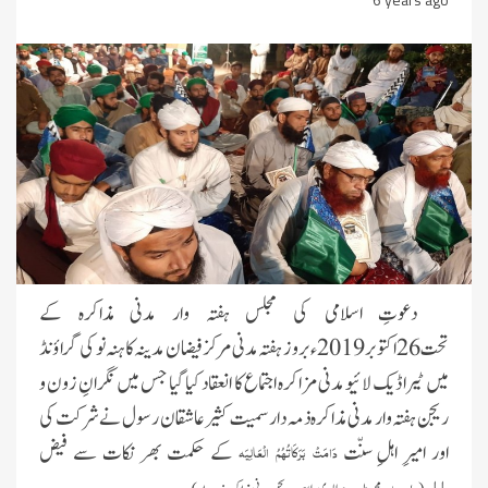
دعوتِ اسلامی کی مجلس ہفتہ وار مدنی مذاکرہ کے
تحت 26اکتوبر2019ءبروز ہفتہ مدنی مرکز فیضان مدینہ کاہنہ نو کی گراؤنڈ
میں ٹیراڈیک لائیو مدنی مزاکرہ اجتماع کا انعقاد کیا گیا جس میں نگرانِ زون و
ریجن ہفتہ وار مدنی مذاکرہ ذمہ دار سمیت کثیر عاشقان رسول نے شرکت کی
اور امیرِ اہلِ سنّت
کے حکمت بھر نکات سے فیض
دَامَتْ بَرَکَاتُہُمُ الْعَالِیَہ
پایا۔