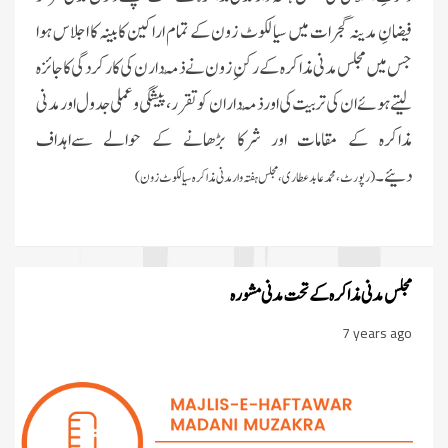
فیضانِ مدینہ گجرات میں سیالکوٹ زون کے تمام اراکین کابینہ کا اجلاس ہوا
جس میں مجلس مدنی مذاکرہ کے رکنِ زون نے ذمّہ دارن کی کارکردگی کا جائزہ
لیتے ہوئے ان کی تربیت کی اور ذمّہ داران کو تقرر ، پیشگی و عملی جدول اور مدنی
مذاکرہ کے مقامات اور شرکا بڑھانے کے حوالے سےاہداف
دئیے۔
(رپورٹ،محمد عابد عطاری،
مجلس ہفتہ وار مدنی مذاکرہ سیالکوٹ زون)
جامعۃ المدینہ بوائز فیضانِ غریب نواز
میں طلبہ کو اشاروں کی زبان سکھائی گئی
اسپیشل پرسنز ڈیپارٹمنٹ کے تحت 3
مجلس مدنی مذاکرہ کے تحت مدنی مشورہ
دن کا قافلہ، دینی احکام اور سنتوں کی
تربیت
7 years ago
پشاور: مدرسۃ المدینہ میں سیکھنے
سکھانے کا حلقہ، اسپیشل پرسنز کی
معاونت کا ذہن
فیضانِ مدینہ G-11، اسلام آباد میں
اسپیشل پرسنز کے لیے خصوصی حلقے کا