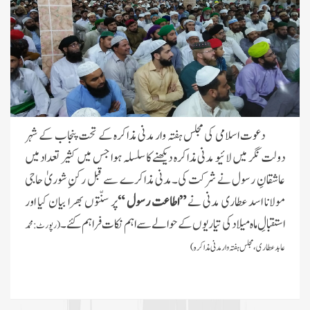
دعوت اسلامی کی مجلس ہفتہ وار مدنی مذاکرہ کے تحت
پنجاب کے شہر
دولت نگر میں لائیو مدنی مذاکرہ دیکھنے کا سلسلہ ہوا جس میں کثیر تعداد میں
عاشقانِ رسول نے شرکت کی۔مدنی مذاکرے سے قبل رکنِ شوریٰ حاجی
مولانا اسد عطاری مدنی نے
”اطاعت رسول “
پر سنّتوں بھرا بیان کیا اور
استقبالِ ماہ میلاد کی تیاریوں کے حوالے سے اہم نکات فراہم کئے۔
(رپورٹ: محمد
عابد عطاری، مجلس ہفتہ وار مدنی مذاکرہ)