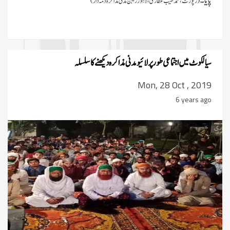
(رپورٹ،محمدطیب عطاری ،لاہور ریجن مدنی مذاکرہ ذمہ دار)
سیالکوٹ میں اجتماعی طور پر لائیو مدنی مذاکرہ دیکھنے کا سلسلہ
Mon, 28 Oct , 2019
6 years ago