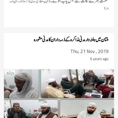
حکمت بھرے نکات سے فیض یاب ہوئے۔
(طیب عطاری ، مدنی مذاکرہ لاہور ریجن ذمہ
دار)
ملتان میں ہفتہ وار مدنی مذاکرہ کے ذمہ داران کا مدنی مشورہ
Thu, 21 Nov , 2019
6 years ago