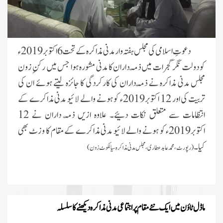
دعوتِ اسلامی کی مجلس ہفتہ وار مدنی مذاکرہ کے تحت 6 اکتوبر2019ء
کو دولت نگر گجرات میں ذمّہ داران کا مدنی مشورہ ہوا جس میں رکنِ زون
مجلس مدنی مذاکرہ نے ذمّہ داران کی کارکردگی کا جائزہ لیتے ہوئے ان کی
تربیت کی اور 12 اکتوبر2019ء کو ہونے والے لائیو مدنی مذاکرے کے
انتظامات سے متعلق نکات دئیے۔ علاوہ ازیں ذمّہ داران نے 12
اکتوبر2019ء کو ہونے والے لائیو مدنی مذاکرے کے مقام کا وزٹ بھی
کیا۔
(رپورٹ،محمد عابد عطاری، مجلس مدنی مذاکرہ سیالکوٹ زون)
ماڈل ٹاؤن میں ایک نئے مقام پر اجتماعی مدنی مذاکرہ دیکھنے کا سلسلہ