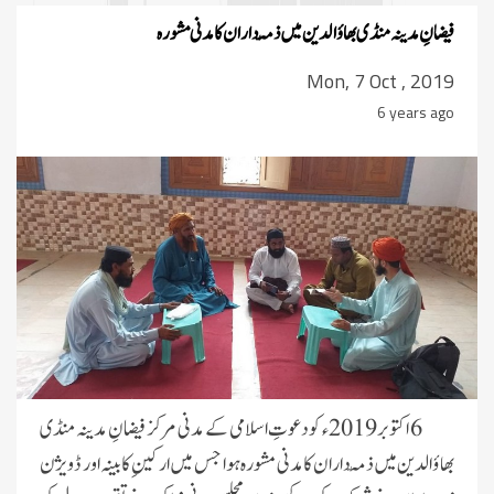
فیضانِ مدینہ منڈی بھاؤالدین میں ذمّہ داران کا مدنی مشورہ
Mon, 7 Oct , 2019
6 years ago
6 اکتوبر2019ء کو دعوتِ اسلامی کے مدنی مرکز فیضانِ مدینہ منڈی
بھاؤالدین میں ذمّہ داران کا مدنی مشورہ ہوا جس میں ارکینِ کابینہ اور ڈویژن