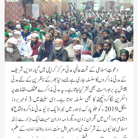
دعوتِ اسلامی کے تحت
عالمی مدنی مرکز کراچی میں گیارہویں شریف
کے مدنی مذاکروں کا سلسلہ جاری ہے جسے دنیا بھر کے ناظرین کے لئے مدنی
چینل پر براہِ راست بھی نشر کیا جاتا ہے۔یہ مدنی مذاکرے مختلف مقامات پر
اسکرین لگاکردیکھنے کا بھی سلسلہ ہوتا ہے۔ اسی سلسلےمیں
3 نومبربروز
منگل 2019 ء کو
جلو پارک لاہور میں ٹیراڈیک لائیو مدنی مذاکرہ اجتماع کا
اہتمام ہوا جس میں نگران زون،دیگر ذمہ داران سمیت ایک ہزار سے زائد
اسلامی بھائیوں نے شرکت کی اورامیرِاہل سنت
کے علم و
دَامَتْ بَرَکَاتُہُمُ الْعَالِیَہ