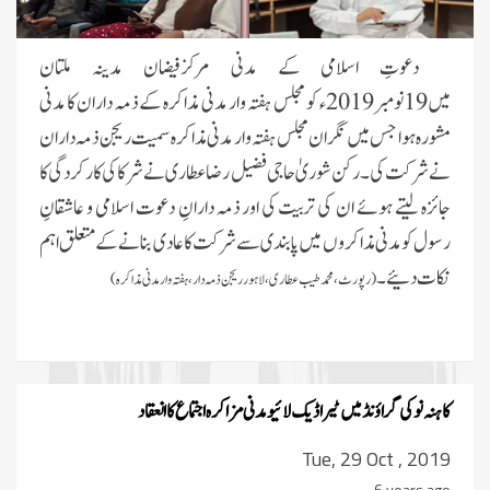
دعوتِ اسلامی کے مدنی مرکزفیضان مدینہ ملتان
میں19نومبر2019ء کو مجلس ہفتہ وار مدنی مذاکرہ کے ذمہ داران کا مدنی
مشورہ ہوا جس میں نگران مجلس ہفتہ وار مدنی مذاکرہ سمیت ریجن ذمہ داران
نے شرکت کی۔ رکن شوریٰ حاجی فضیل رضا عطاری نے شرکا کی کارکردگی کا
جائزہ لیتے ہوئے ان کی تربیت کی اور ذمہ دارانِ دعوت اسلامی و عاشقانِ
رسول کو مدنی مذاکروں میں پابندی سے شرکت کا عادی بنانے کے متعلق اہم
نکات دئیے۔
(رپورٹ،محمد طیب عطاری، لاہور ریجن ذمہ دار،ہفتہ وار مدنی مذاکرہ)
کاہنہ نو کی گراؤنڈ میں ٹیراڈیک لائیو مدنی مزاکرہ اجتماع کا انعقاد
Tue, 29 Oct , 2019
6 years ago