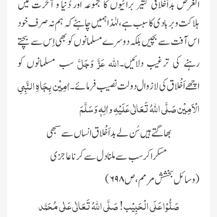
الغرض بداَخْلاقی کثیر برائیوں کا مجموعہ اور دُنیا و آخرت میں
ہلاکت و بربادی کا سبب ہے ،لہٰذا ہمیں چاہئے کہ ہم نہ صرف خود
اس آفت سے بچیں بلکہ دوسرے مسلمانوں کو بھی اِس سے بچتے
اللہ عَزَّ وَجَلَّ
رہنے کی ترغیب دلائیں۔
سب مسلمانوں کو
اٰمِیْن بِجَاہِ النَّبِیِ
اچھےاَخْلاق کی لازوال دولت نصیب فرمائے ۔
الْاَمِیْن صَلَّی اللّٰہُ تَعَالٰی عَلَیْہِ واٰلِہٖ وَسَلَّمَ
بھاگتے ہیں سُن لے بد اَخْلاق انساں سے سبھی
مسکرا کر سب سے ملنا دل سے کرنا عاجزی
(وسائل بخشش مرمم،ص
۶۹۸)
صَلُّوْا عَلَی الْحَبِیْب! صَلَّی اللّٰہُ تَعَالٰی عَلٰی مُحَمَّد