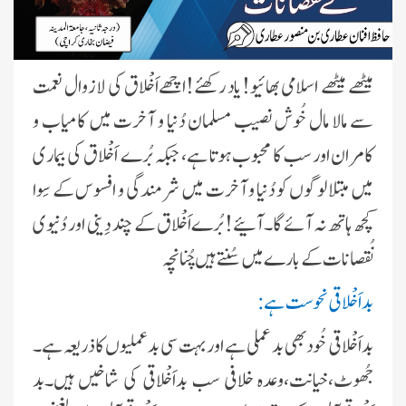
میٹھے میٹھے اسلامی بھائیو!یاد رکھئے!اچھےاَخْلاق کی لازوال نعمت
سے مالا مال خُوش نصیب مسلمان دُنیا و آخرت میں کامیاب و
کامران اور سب کا محبوب ہوتا ہے، جبکہ بُرے اَخْلاق کی بیماری
میں مبتلا لوگوں کو دُنیا و آخرت میں شرمندگی و افسوس کے سِوا
کچھ ہاتھ نہ آئے گا۔آئیے!بُرےاَخْلاق کے چند دِینی اور دُنیوی
نُقصانات کے بارے میں سُنتے ہیں چُنانچہ
بداَخْلاقی نحوست ہے:
بداَخْلاقی خُود بھی بدعملی ہے اور بہت سی بدعملیوں کا ذریعہ ہے۔
جُھوٹ،خیانت،وعدہ خلافی سب بداَخْلاقی کی شاخیں ہیں۔بد