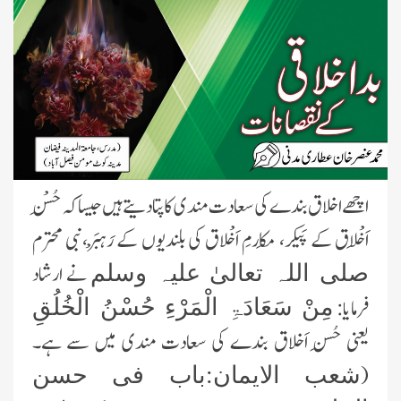
اچھے اخلاق بندے کی سعادت مندی کا پتا دیتے ہیں جیسا کہ حُسْنِ
اَخْلَاق کے پَیکر، مَکارمِ اَخْلاق کی بلندیوں کے رَہْبَر،نبی محترم
نے ارشاد
صلی اللہ تعالیٰ علیہ وسلم
فرمایا:
مِنْ سَعَادَۃِ الْمَرْءِ حُسْنُ الْخُلُقِ
یعنی حُسنِ اَخلاق بندے کی سعادت مندی میں سے ہے۔
(
شعب الایمان:باب فی حسن