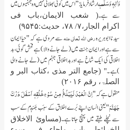
وَاٰلِہٖ وَسَلَّم
نے ارشادفرمایا:
’’
اس میں کوئی بھلائی نہیں وہ جہنمیوں میں
سے ہے۔
(
شعب الايمان،باب فی
اکرام الجار
،
۷
/
۷۸
، حديث:
۹۵۴۵
)
رضی اللہ تعالی عنہ
سیدنا ابوہریرہ
سے مروی ہے کہ ''حیا ایمان
سے ہے اور ایمان جنت میں( لے جانے والا) ہے فحش گوئی، بد
اخلاقی کی ایک شاخ ہے اوربداخلاقی جہنم میں (لے جانے والی
)ہے ۔''
(جامع التر مذی ،کتاب البر و
الصلۃ، رقم
۲۰۱۶
)
اِنَّ الْعَبْدَ لَیَبْلُغُ مِنْ سُوْ ءِخُلُقِہٖ اَسْفَلَ دَرْکَ
منقول ہےکہ"
جَھَنَّمَ
"یعنی انسان اپنے بُرے اخلاق کے سبَب جَہَنَّم کے سب
سے نچلے طبقے میں پہنچ جاتا ہے۔
(مساویٔ الاخلاق
للخرائطی،باب ماجاء فی سوء