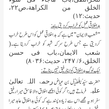
الخلق من الکراهة،ص
۲۲
،
حديث:
۱۲)
بداخلاقی عمل کوخراب کردیتی ہے:
"شعب الایمان" میں ہے کہ بد اخلاقی عمل کو اس طرح خراب
کردیتی ہے جس طرح سرکہ شہد کو خراب کردیتا ہے۔
(
شعب الايمان،باب فی حسن
الخلق
،
۶
/
۲۴۷
، حديث:
۸۰۳۶
)
نیک لوگ بداخلاق کواپنا رفیق نہیں بناتے:
حضرت سیِّدُنافُضَیْل بن عِیاض
رحمۃ اللہ تعالیٰ
فرماتے ہیں:اگر کوئی اچھے اخلاق والا فاسق میرا رفیق
علیہ
سفر ہویہ مجھے اس سے زیادہ پسند ہے کہ کوئی بداخلاق عابد میرا