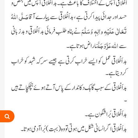
اَخْلاقی آپس کے اختلاف کا باعث ہے۔بد اَخْلاقی آپس میں بغض و
صَلَّی اللّٰہُ
حسد اور جدائی پیدا کرتی ہے ، بداَخْلاقی سے پیارے آقا
تَعَالٰی عَلَیْہِ واٰلِہٖ وَسَلَّمَ
نے پناہ طلب فرمائی بد اَخْلاقی و بدزبانی
اللہ عَزَّ وَجَلَّ
سے
ناراض ہوتا ہے۔
بد اَخْلاقی عمل کو ایسے خراب کرتی ہے جیسے سِرکہ شہد کوخراب
کردیتا ہے۔
بد اَخْلاقی کے سبب گاہک دکاندار کے پاس آتے ہوئے ہچکچاتے ہیں
۔
بداَخْلاقی بُرا شگون ہے۔
بداَخْلاقی اگر انسانی شکل میں ہوتی تو وہ (بہت)بُرا آدمی ہوتا۔