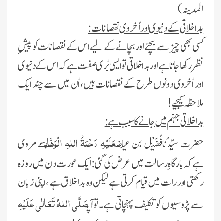
المدینہ)
بداخلاقی کے دنیوی اور اُخروی نقصانات:
کسی بھی چیز سے بچنے اور بچانے کے لیے اس کے نقصانات کو پیشِ
نظر رکھا جاتا ہے اور بداخلاقی تو ایسی بُری صفت ہے کہ اس کے دنیوی
اور اُخروی دونوں طرح کے نقصانات ہیں، اُن میں سے چند ایک
ملاحظہ کیجیے!
بداخلاقی جہنم میں جانے کا سبب ہے:
عَلَیْہِ رَحْمَۃُ اللہِ الْوَہَّاب
حضرت سیِّدُنافُضَیْل بن عِیاض
سے مروی
ہےکہ بارگاہِ رسالت میں عرض کی گئی:ایک
عورت دن میں روزہ
رکھتی اور رات میں قیام کرتی ہے لیکن وہ بد اخلاق ہے ،اپنی زبان
صَلَّی اللہُ تَعَالٰی عَلَیْہِ
سے پڑوسیوں کو تکلیف پہنچاتی ہے۔توآپ