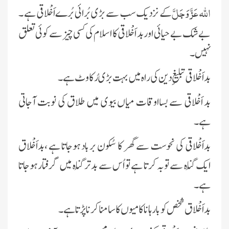
اللہ عَزَّ وَجَلَّ
کے نزدیک سب سے بڑی بُرائی بُرے اَخْلاقی ہے ۔
بےشک بے حیائی اور بد اَخْلاقی کا اسلام کی کسی چیز سے کوئی تعلق
نہیں۔
بد اَخْلاقی تبلیغِ دین کی راہ میں بہت بڑی رُکاوٹ ہے۔
بد اَخْلاقی سے بسااوقات میاں بیوی میں طلاق کی نوبت آجاتی
ہے۔
بداَخْلاقی کی نحوست سے گھر کا سُکون برباد ہوجاتا ہے ،بداَخْلاق
ایک گُناہ سے توبہ کرتا ہے تو اُس سے بدتر گُناہ میں گرفتار ہوجاتا
ہے۔
بداَخْلاق شخص کو بارہا ناکامیوں کا سامنا کرنا پڑتا ہے۔