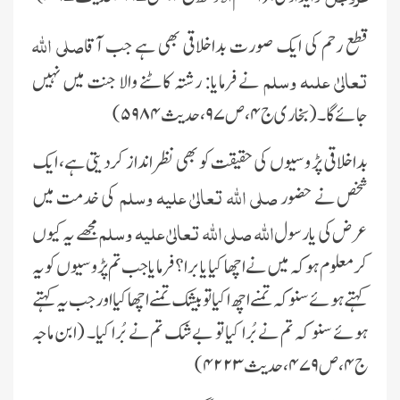
صلى اللہ
قطع رحم کى اىک صورت بداخلاقى بھى ہے جب آقا
تعالىٰ علىہ وسلم
نے فرماىا: رشتہ کاٹنے والا جنت مىں نہىں
جائے گا۔(بخارى ج ۴، ص ۹۷، حدىث ۵۹۸۴)
بداخلاقى پڑ وسىوں کى حقىقت کو بھى نظر انداز کردىتى ہے، اىک
صلى اللہ تعالىٰ علیہ وسلم
شخص نے حضور
کى خدمت مىں
اللہ صلى اللہ تعالىٰ علیہ وسلم
عرض کى ىارسول
مجھے ىہ کىوں
کر معلوم ہوکہ مىں نے اچھا کىا ىا برا؟ فرماىا جب تم پڑوسىوں کو ىہ
کہتے ہوئے سنو کہ تمنے اچھ اکىا تو بىشک تمنے اچھا کىا اور جب ىہ کہتے
ہوئے سنو کہ تم نے بُرا کىا تو بےشک تم نے بُرا کىا۔ (ابن ماجہ
ج ۴ ، ص ۴۷۹، حدىث ۴۲۲۳)