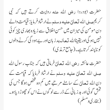
رضى اللہ عنہ
حضرت ابودردا
رواىت کرتے ہىں کہ نبى
صلى اللہ تعالىٰ علیہ وسلم
کرىم
نے ارشاد فرماىا: قىامت والے
دن مومن کى مىزان مىں حسن اخلاق سے زىادہ بھارى چىز کوئى
اللہ تعالى
نہىں ہوگى اور ىقىنا
بدزبان اور بے ہود گى کرنے والوں
کو ناپسند کرتا ہے۔(جامع ترمذى)
رضى اللہ تعالىٰ
اللہ
حضرت عائشہ
فرماتى ہىں کہ جناب رسول
صلى اللہ تعالىٰ علیہ وسلم
نے ارشاد فرماىا کہ قىامت کے
اللہ تعالىٰ
دن
کے سامنے مرتبے مىں کم وہ شخص ہوگا جس کى
فحش گوئى اور بدزبانى کے ڈر سے لوگوں نے اس کو چھوڑ دىا ہو۔
(بخارى و مسلم)