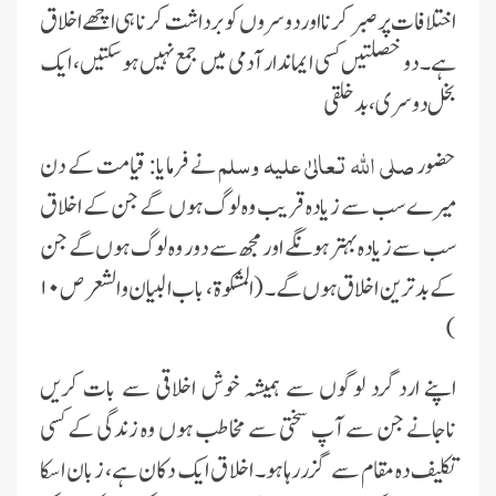
اختلافات پر صبر کرنا اور دوسروں کو برداشت کرنا ہى اچھے اخلاق
ہے۔ دو خصلتىں کسى اىماندار آدمى مىں جمع نہىں ہوسکتىں، اىک
بخل دوسرى ،بدخلقى
صلى اللہ تعالىٰ علیہ وسلم
حضور
نے فرماىا: قىامت کے دن
مىرے سب سے زىادہ قرىب وہ لوگ ہوں گے جن کے اخلاق
سب سے زىادہ بہتر ہونگے اور مجھ سے دور وہ لوگ ہوں گے جن
کے بدترىن اخلاق ہوں گے۔ (المشکوة ، باب البىان والشعر ص
۱۰
)
اپنے اردگرد لوگوں سے ہمىشہ خوش اخلاقى سے بات کرىں
ناجانے جن سے آپ سختى سے مخاطب ہوں وہ زندگى کے کسى
تکلىف دہ مقام سے گزررہا ہو۔ اخلا ق اىک دکان ہے، زبان اسکا