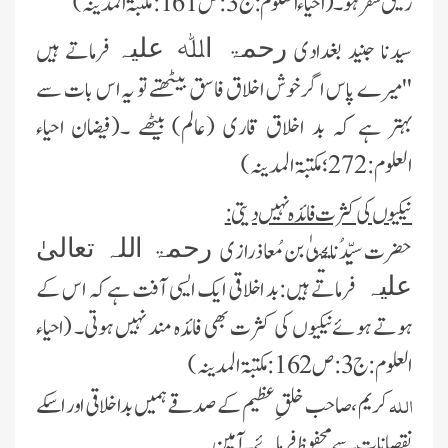
رفیق سفر ہو۔
(احیاء العلوم:ج3:ص161:مکتبۃ المدینہ)
سیدنا جنید بغدادی
فرماتے ہیں
رحمۃ اﷲ علیہ
''میرے پاس اگر خوش اخلاق فاسق بیٹھتے تو یہ اس بات سے
بہتر ہے کہ بد اخلاق قاری (عالم) بیٹھے ۔(فیضان احیاء
العلوم:272؛مکتبۃ المدینہ)
نیکیوں کی کثرت فائدہ نہیں دیتی:
حضرت سیِّدُنا یحییٰ بن مُعاذرازی
رحمۃ اللہ تعالیٰ
فرماتے ہیں:بد اخلاقی ایک ایسی آفت ہے کہ اس کے
علیہ
ہوتے ہوئےنیکیوں کی کثرت بھی فائدہ مند نہیں ہوتی۔
(احیاء
العلوم:ج3:ص162:مکتبۃ المدینہ)
اللہ
کریم ،صاحب خلقِ عظیم کے صدقے ہمیں بداخلاقی اور اسکے
نقصانات سے محفوظ فرمائے۔آمین