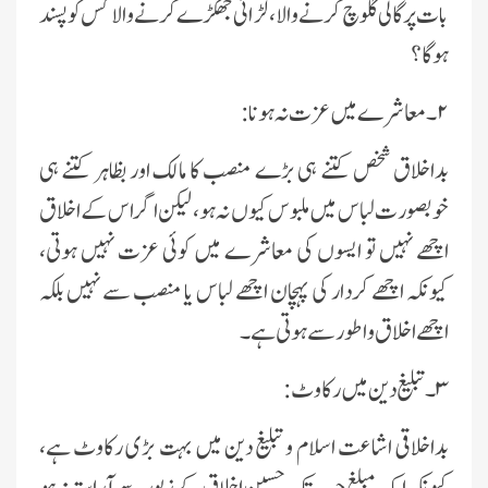
بات پرگالى گلوچ کرنے والا، لڑ ائى جھگڑے کرنے والا کس کو پسند
ہوگا؟
۲
۔
معاشرے مىں عزت نہ ہونا:
بداخلاق شخص کتنے ہى بڑے منصب کا مالک اور بظاہر کتنے ہى
خوبصورت لباس مىں ملبوس کىوں نہ ہو، لىکن اگر اس کے اخلاق
اچھے نہىں تو اىسوں کى معاشرے مىں کوئى عزت نہىں ہوتى،
کىونکہ اچھے کردار کى پہچان اچھے لباس ىا منصب سے نہىں بلکہ
اچھے اخلاق و اطور سے ہوتى ہے۔
۳
۔
تبلىغ دىن مىں رکاوٹ :
بداخلاقى اشاعت اسلام و تبلىغ دىن مىں بہت بڑى رکاوٹ ہے،