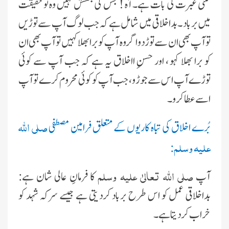
کتنى عبرت کى بات ہے۔ آہ ! جس کى بخشش نہىں وہ تو حقىقت
مىں برباد ۔بداخلاقى مىں شامل ہے کہ جب لوگ آپ سے توڑیں
تو آپ بھى ان سے توڑ دو اگر وہ آپ کو برا بھلا کہىں تو آپ بھى ان
کو برا بھلا کہو ، اور حسنِ ااخلاق ىہ ہے کہ جب آپ سے کوئى
توڑے آپ اس سے جوڑو، جب آپ کو کوئى محروم کرے تو آپ
اسے عطا کرو۔
صلى اللہ
بُرے اخلاق کى تباہ کارىوں کے متعلق فرامىن مصطفى
علیہ وسلم
:
صلى اللہ تعالىٰ علیہ وسلم
آپ
کا فرمانِ عالى شان ہے:
بداخلاقى عمل کو اس طرح برباد کردىتى ہے جىسے سرکہ شہد کو
خراب کردىتا ہے۔