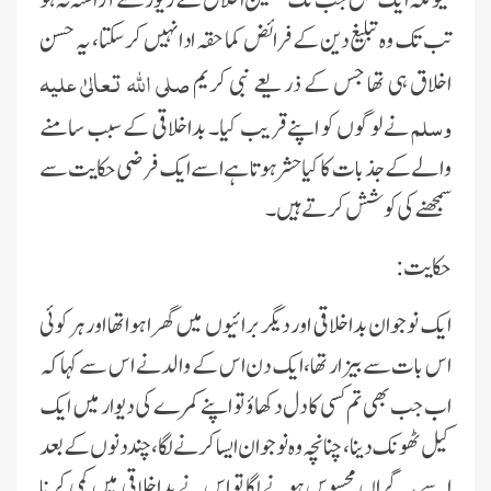
کىونکہ اىک مبلغ جب تک حسىن اخلاق کے زىور سے آراستہ نہ ہو
تب تک وہ تبلىغ دىن کے فرائض کما حقہ ادا نہىں کرسکتا، ىہ حسن
صلى اللہ تعالىٰ علیہ
اخلاق ہى تھا جس کے ذر ىعے نبى کرىم
وسلم
نے لوگوں کو اپنے قرىب کىا۔ بداخلاقى کے سبب سامنے
والے کے جذبات کا کىا حشر ہوتا ہے اسے اىک فرضى حکاىت سے
سمجھنے کى کوشش کرتے ہىں۔
حکاىت :
اىک نوجوان بداخلاقى اور دىگر برائىوں مىں گھرا ہواتھا اور ہر کوئى
اس بات سے بىزار تھا، اىک دن اس کے والد نے اس سے کہا کہ
اب جب بھى تم کسى کا دل دکھاؤ تو اپنے کمرے کى دىوار مىں اىک
کىل ٹھونک دىنا، چنانچہ وہ نوجوان اىسا کرنے لگا، چند دنوں کے بعد
اسے ىہ گراں محسوس ہونے لگا تو اس نے بداخلاقى مىں کمى کرنا