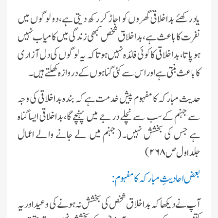
ىاد رکھئے بداخلاقى گھروں کو اجاڑ کر رکھ دىتى ہے، دو لوگوں مىں
نفرت کا باعث ہے، بداخلاق شخص کبھى زندگى مىں کامىاب نہىں
ہوپاتا، بداخلاقى کا کوئی فائدہ نہیں ہوتا کہ ىہ لوگوں کى دل آزارى
کا باعث بنتی ہے اور اس سے کئی گناہوں کے دروازہ کھلتے ہیں ۔
حدىث مبارکہ کا مفہوم پىش خدمت ہے کہ بندہ بداخلاقى کى وجہ
سے جہنم کے سب سے نچلے درجے مىں پہنچے گا، بداخلاقى اىسا گناہ
ہے جس کى بخشش نہىں۔( جہنم مىں لے جانے والے اعمال
جلد
اول ص ۲۶۸)
بعض احادىثِ مبارکہ کا مفہوم:
آپ نے دىکھا کہ بداخلاق شخص کى بخشش نہ ہونے کى وعىد اور ىہ