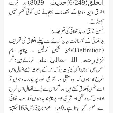
)اور بُرے
الخلق؛6/249؛حدیث 8039
اخلاق دین ودنیا کے نقصانات پہنچانے میں کوئی کَسَر نہیں
چھوڑتے۔
حُسن اَخلاق اور بداَخلاقی کی تعریف:
بداخلاقی کے نقصانات بیان کرنے سے پہلے اَخْلاق کی تعریف
(
Definition
)ذہن نشین کرلیں ۔ چنانچہ امام
غزالی
فرماتے ہیں:
اگر
رحمۃ اللہ تعالیٰ علیہ
نفس میں موجود ایسی کیفیت ہو کہ اس کےباعث اچھے افعال اس
طرح ادا ہوں کہ وہ عقلی اور شرعی طور پر پسندیدہ ہوں تو
اسےحُسنِ اَخلاق کہتے ہیں اور اگر اس سےبُرے اَفعال اس طرح
ادا ہوں کہ وہ عقلی اور شرعی طور پر نا پسندیدہ ہوں تو اسےبداخلاقی
سے تعبیر کیا جاتا ہے۔(احیاء العلوم:ج3:ص165؛مکتبۃ