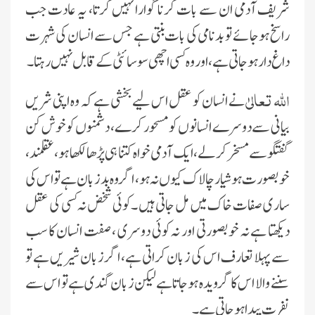
شرىف آدمى ان سے بات کرنا گوارا نہىں کرتا، ىہ عادت جب
راسخ ہوجائے تو بدنامى کى بات بنتى ہے جس سے انسان کى شہرت
داغ دار ہوجاتى ہے، اور وہ کسى اچھى سوسائٹى کے قابل نہىں رہتا۔
اللہ تعالىٰ
نے انسان کو عقل اس لىے بخشى ہے کہ وہ اپنى شرىں
بىانى سے دوسرے انسانوں کو مسحور کرے، دشمنوں کو خوش کن
گفتگو سے مسخر کرلے، اىک آدمى خواہ کتنا ہى پڑھا لکھا ہو، عقلمند،
خوبصورت ہو شىار چالاک کىوں نہ ہو، اگر وہ بدزبان ہے تو اس کى
سارى صفات خاک مىں مل جاتى ہىں ۔کوئى شخض نہ کسى کى عقل
دىکھتا ہے نہ خوبصورتى اور نہ کوئى دوسرى ، صفت انسان کا سب
سے پہلا تعارف اس کى زبان کراتى ہے، اگر زبان شىرىں ہے تو
سننے والا اس کا گروىدہ ہوجاتا ہے لىکن زبان گندى ہے تو اس سے
نفرت پىدا ہوجاتى ہے۔