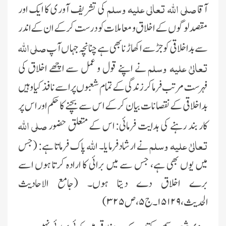
صلى اللہ تعالی علیہ وسلم
آقا
کى تشرىف آورى کا اىک اور
مقصد لوگوں کے اخلاق و معاملات کو درست کرکے ان کے اندر
صلى اللہ
سے بداخلاقى کو جڑ سے اکھاڑنا بھى ہے چنانچہ جہا ں آپ
تعالىٰ علیہ وسلم
نے اپنے قول و عمل سے اچھے اخلاق کى
فہرست مرتب فرما کر زندگى کے تمام شعبوں پر اسے نافذ کىا وہىں
بداخلاقى کے نقصانات بىان کرکے اس سے بچنے کا حکم اور اس پر
صلى اللہ
کار بند رہنے کى ہداىت فرمائى: اس کے متعلق حضور
تعالىٰ علیہ وسلم
للہ
نے ارشادفرماىا۔ ا
پاک فرماتا ہے: (جس
مىں ىوں بھى ہے، جس سے مىں برائى کا ارادہ کرتا ہوں اسے
برے اخلاق دے دىتا ہوں۔ (جامع الاحادىث
الحدىث،
۱۵۱۲۹
۔ج
۵
، ص
۳۲۵)