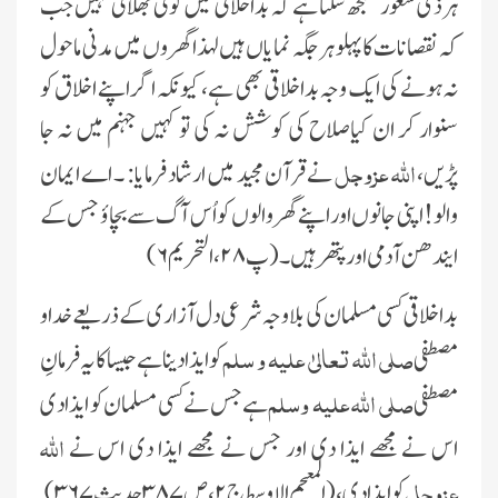
ہرذى شعور سمجھ سکتا ہے کہ بداخلاقى مىں کوئى بھلائى نہىں جب
کہ نقصانات کا پہلو ہر جگہ نماىاں ہىں لہذا گھروں مىں مدنى ماحول
نہ ہونے کى اىک وجہ بداخلاقى بھى ہے، کىونکہ اگر اپنے اخلاق کو
سنوار کر ان کىاصلاح کى کوشش نہ کى تو کہىں جہنم مىں نہ جا
اللہ عزوجل
پڑىں،
نے قرآن مجىد مىں ارشاد فرماىا: ۔ اے اىمان
والو! اپنى جانوں اور اپنے گھر والوں کو اُس آگ سے بچاؤ جس کے
اىندھن آدمى اور پتھر ہىں۔(پ
۲۸، التحرىم ۶)
بداخلاقى کسى مسلمان کى بلاوجہ شرعى دل آزارى کے ذرىعے خدا و
صلى اللہ تعالىٰ علیہ و سلم
مصطفى
کو اىذا دىنا ہے جیسا کا ىہ فرمانِ
صلى اللہ علیہ وسلم
مصطفى
ہے جس نے کسى مسلمان کو اىذا دى
اللہ
اس نے مجھے اىذا دى اور جس نے مجھے اىذا دى اس نے
عزوجل
کو اىذا دى،(المعجم الاوسط ج ۲، ص ۳۸۷ حدىث ۳۶۷)