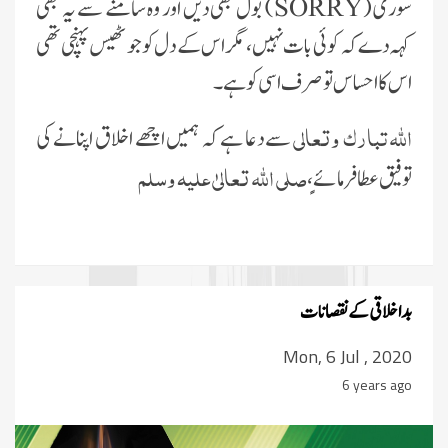
سورى
(SORRY)
بول بھى دىں اور وہ سامنے سے ىہ بھى
کہہ دے کہ کوئى بات نہىں، مگر اس کے دل کو جو ٹھىس پہنچى تھى
اس کا احساس تو صرف اسی کو ہے۔
اللہ تبارک وتعالى
سے دعا ہے کہ ہمىں اچھے اخلاق اپنانے کى
صلى اللہ تعالىٰ علیہ وسلم
توفىق عطا فرمائے،
بداخلاقى کے نقصانات
Mon, 6 Jul , 2020
6 years ago