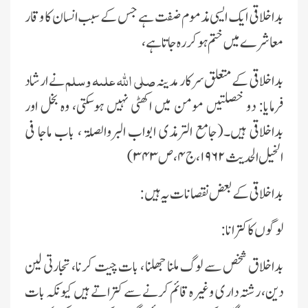
بداخلاقى اىک اىسى مذموم ضفت ہے جس کے سبب انسان کا وقار
معاشرے مىں ختم ہو کر رہ جاتا ہے،
صلى اللہ علىہ وسلم
بداخلاقى کے متعلق سرکار مدىنہ
نے ارشاد
فرماىا: دو خصلتىں مومن مىں اکھٹى نہىں ہوسکتى، وہ بخل اور
بداخلاقى ہىں۔(جامع الترمذى ابواب البروالصلۃ ، باب ماجا فى
الخىل الحدىث
۱۹۶۲،ج ۴ ، ص ۳۴۳)
بداخلاقى کے بعض نقصانات ىہ ہىں:
لوگوں کا کترانا :
بداخلاق شخص سے لوگ ملنا جھلنا ، بات چىت کرنا، تجارتى لىن
دىن، رشتہ دارى وغىرہ قائم کرنے سے کتراتے ہىں کىونکہ بات