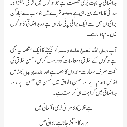
بداخلاقى ىہ بہت بُرى خصلت ہے جو لوگوں مىں لڑائى جھگڑا اور
جدائى کا باعث بن رہى ہے ،وہ معاشرے مىں جو سب سے تباہ کن
برائىوں مىں سے اىک برائى پائى جارہى ہے وہ بداخلاقى کا لوگوں
مىں عام ہونا ہے۔
صلى اللہ تعالىٰ علیہ وسلم
آپ
کو بھىجنے کا اىک مقصد ىہ بھى
ہے لوگوں کے اخلاق و معاملات کو درست کرىں، حسن ِ اخلاق کى
اللہ عزوجل
نعمت صرف سعادت مندوں کا حصہ ہے اور
کا خاص
الخاص انعام ہے اور حسن اخلاق مىں حسن ہى حسن ہے ،اور
بداخلاقى مىں کراہت ہى کراہت ہے۔
ہے فلاح و کامرانى نرمى و آسانى مىں
ہر بنا کام بگڑ جاتا ہے نادانى مىں