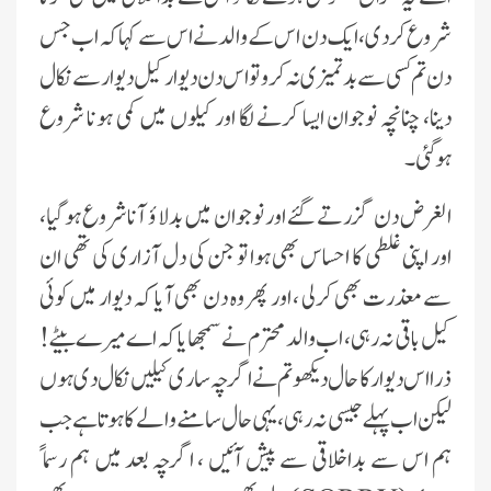
شروع کردى، اىک دن اس کے والد نے اس سے کہا کہ اب جس
دن تم کسى سے بدتمىزى نہ کرو تو اس دن دىوار کىل دىوار سے نکال
دىنا،
چنانچہ نوجوان اىسا کرنے لگا اور کىلوں مىں کمى ہونا شروع
ہوگئى۔
الغرض دن گزرتے گئے اور نوجوان مىں بدلا ؤ آناشروع ہوگىا،
اور اپنى غلطى کا احساس بھى ہوا تو جن کى دل آزارى کى تھى ان
سے معذرت بھى کرلى ، اور پھر وہ دن بھى آىا کہ دىوار مىں کوئى
کىل باقى نہ رہى، اب والد محترم نے سمجھاىا کہ اے مىرے بىٹے!
ذرا اس دىوار کا حال دىکھو تم نے اگرچہ سارى کىلىں نکال دى ہوں
لىکن اب پہلے جىسى نہ رہى،ىہى حال سامنے والے کا ہوتا ہے جب
ہم اس سے بداخلاقى سے پىش آئىں ، اگرچہ بعد مىں ہم رسما ً