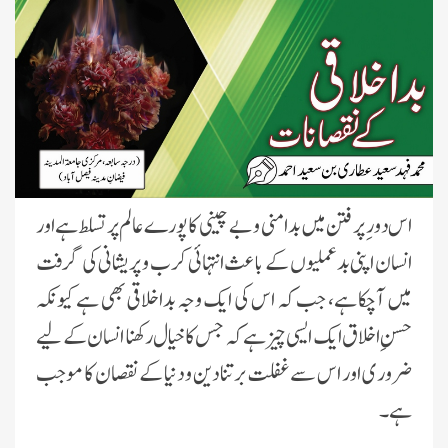
اس دور ِ پرفتن مىں بدامنى و بے چىنى کاپورے عالم پر تسلط ہے اور
انسان اپنى بدعملىوں کے باعث انتہائى کرب و پرىشانى کى گرفت
میں آچکا ہے، جب کہ اس کى اىک وجہ بداخلاقى بھى ہے کىونکہ
حسنِ اخلاق اىک اىسى چىز ہے کہ جس کا خىال رکھنا انسان کے لىے
ضرورى اور اس سے غفلت برتنا دىن و دنىا کے نقصان کا موجب
ہے۔