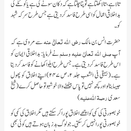
تالا ہے، تالا کھلتا ہے تو پتا چلتا ہے کہ دکان سونے کى ہے ىا کوئلے کى
بداخلاقى اعمال کو اسى طرح فاسد کردىتى ہے جس طرح سرکہ شہد
کو۔
رضى اللہ تعالٰىٰ عنہ
حضرت انس بن مالک
سے مروى ہے کہ
صلى اللہ تعالىٰ علیہ وسلم
آپ
نے فرماىا: بداخلاقى اىمان کو
اس طرح فاسد کردىتى ہے۔جس طرح اىلوا کھانے کو فاسد کردىتا
ہے۔(بىہقى فى الشعب جلد ۲، ص ۲۴۷) اپنے اخلاق کو پھول
جىسا بنالو اور کچھ نہىں تو پاس بىٹھنے والا خوشبو تو حاصل کرے(شیخ
رحمۃ اللہ
علیہ
سعدى
)
خوبصورتى کى کمی کو اچھے اخلاق پور اکرسکتے ہیں مگر اخلاق کى کمی کو
خوبصورتی پورا نہىں کرسکتى۔ جو لوگ بدزبان ہوتے ہىں کوئى بھى