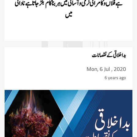
ہے فلاں و کامرانى نرمى و آسانى مىں ہر بنا کام بگڑ جاتا ہے نادانى
مىں
بد اخلاقی کے نقصانات
Mon, 6 Jul , 2020
6 years ago