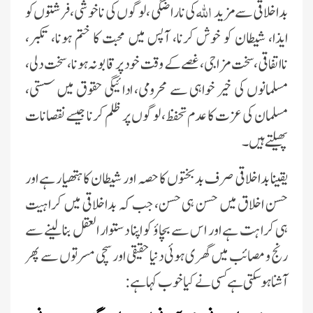
اللہ
بداخلاقى سے مزىد
کى ناراضگى ، لوگوں کى ناخوشى، فرشتوں کو
اىذا، شىطان کو خوش کرنا، آپس مىں محبت کا ختم ہونا، تکبر،
نااتفاقى، سخت مزاجى، غصے کے وقت خود پر قابو نہ ہونا، سخت دلى ،
مسلمانوں کى خىر خواہى سے محرومى، ادائىگى حقوق مىں سستى،
مسلمان کى عزت کا عدم تحفظ، لوگوں پر ظلم کرنا جىسے نقصانات
پھىلتے ہىں۔
ىقىنا بداخلاقى صرف بدبختوں کا حصہ اور شىطان کا ہتھىار ہے اور
حسن اخلاق مىں حسن ہى حسن، جب کہ بداخلاقى مىں کراہىت
ہى کراہت ہے اور اس سے بچاؤ کو اپنا دستوار العقل بنالىنے سے
رنج و مصائب مىں گھرى ہوئى دنىا حقىقى اور سچى مسرتوں سے پھر
آشنا ہوسکتى ہے کسى نے کىا خوب کہا ہے: