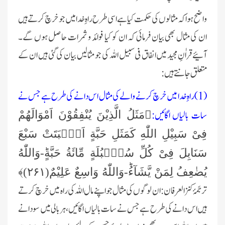
واضح ہوا کہ مثالوں کی حکمت کیا ہے اسی طرح راہِ خدا میں جو خرچ کرتے ہیں
ان کی مثال بھی بیان فرمائی کہ ان کو کیا فوائد و ‏ثمرات حاصل ہوں گے۔
آئیے قراٰنِ مجید میں انفاق فی سبیل اللہ کی جو مثالیں بیان کی گئی ہیں ان کے
متعلق ‏جانتے ہیں: ‏
(1)راہِ خدا میں خرچ کرنے والے کی مثال اس دانے کی طرح ہے جس نے
سات بالیاں اگائیں:
﴿مَثَلُ الَّذِیْنَ یُنْفِقُوْنَ ‏اَمْوَالَهُمْ
فِیْ سَبِیْلِ اللّٰهِ كَمَثَلِ حَبَّةٍ اَنْۢبَتَتْ سَبْعَ
سَنَابِلَ فِیْ كُلِّ سُنْۢبُلَةٍ مِّائَةُ حَبَّةٍؕ-وَاللّٰهُ
یُضٰعِفُ لِمَنْ یَّشَآءُؕ-وَاللّٰهُ وَاسِعٌ ‏عَلِیْمٌ(۲۶۱)﴾
ترجَمۂ کنزالعرفان: ان لوگوں کی مثال جو اپنے مال اللہ کی راہ میں خرچ کرتے
ہیں اس دانے کی طرح ہے جس نے سات ‏بالیاں اگائیں،ہر بالی میں سو دانے