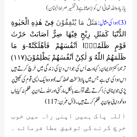
یا زیادہ اللہ تعالیٰ اس کو بڑھاتا ہے (تفسیر صراط الجنان)
(3) ہوا کی مثال:
مَثَلُ مَا یُنْفِقُوْنَ
فِیْ هٰذِهِ الْحَیٰوةِ
الدُّنْیَا كَمَثَلِ رِیْحٍ فِیْهَا صِرٌّ اَصَابَتْ حَرْثَ
قَوْمٍ ظَلَمُوْۤا اَنْفُسَهُمْ فَاَهْلَكَتْهُؕ-وَ مَا
ظَلَمَهُمُ اللّٰهُ وَ لٰكِنْ اَنْفُسَهُمْ یَظْلِمُوْنَ(۱۱۷)
ترجمۂ کنزالایمان: کہاوت اُس کی جو اس دنیا کی زندگی میں خرچ کرتے ہیں
اس ہوا کی سی ہے جس میں پالا(سخت ٹھنڈک) ہو وہ ایک ایسی قوم کی کھیتی پر
پڑی جو اپنا ہی بُرا کرتے تھے تو اُسے بالکل مارگئی اور اللہ نے ان پر ظلم نہ کیا ہاں
وہ خود اپنی جان پرظلم کرتے ہیں۔ (اٰل عمرٰن: 117)
اللہ پاک ہمیں اپنی راہ میں خوب
خرچ کرنے کی توفیق عطا فرمائے ۔