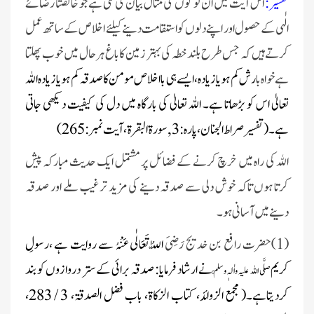
تفسیر :
اس آیت میں ان لوگوں کی مثال بیان کی گئی ہےجو خالصتاً رضائے
الٰہی کے حصول اور اپنے دلوں کو استقامت دینے کیلئے اخلاص کے ساتھ عمل
کرتے ہیں کہ جس طرح بلند خطہ کی بہتر زمین کا باغ ہر حال میں خوب پھلتا
ہے خواہ با
رش کم ہو یا زیادہ، ایسے ہی بااخلاص مومن کا صدقہ کم ہو یا زیادہ اللہ
تعالیٰ اس کو بڑھاتا ہے۔ اللہ تعالیٰ کی بارگاہ میں دل کی کیفیت دیکھی جاتی
ہے۔( تفسیرصراط الجنان ،پارہ : 3 , سورۃ البقرة، آیت نمبر : 265)
الله کی راہ میں خرچ کرنے کے فضائل پر مشتمل ایک حدیث مبارکہ پیش
کرتا ہوں تاکہ خوش دلی سے صدقہ دینے کی مزید ترغیب ملے اور صدقہ
دینے میں آسانی ہو۔
(1)حضرت رافع بن خدیج رَض
ِیَ اللّٰہُ تَعَالٰی عَنْہُ سے روایت ہے ،رسولِ
کریم
نے ارشاد فرمایا: صدقہ برائی کے ستر دروازوں کو بند
صلَّی اللہ علیہ واٰلہٖ وسلَّم
کردیتاہے۔( مجمع الزوائد، کتاب الزکاۃ، باب فضل الصدقۃ، 3 / 283،