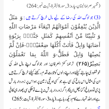
(تفسیرصراط الجنان ،پارہ : 3 , سورۃ البقرة، آیت نمبر:264)
(3) جو لوگ الله کی رضا کے لیے مال خرچ کرتے ہیں :
وَ مَثَلُ
الَّذِیْنَ یُنْفِقُوْنَ اَمْوَالَهُمُ ابْتِغَآءَ مَرْضَاتِ اللّٰهِ
وَ تَثْبِیْتًا مِّنْ اَنْفُسِهِمْ كَمَثَلِ جَنَّةٍۭ بِرَبْوَةٍ
اَصَابَهَا وَابِلٌ فَاٰتَتْ اُكُلَهَا ضِعْفَیْنِۚ-فَاِنْ لَّمْ
یُصِبْهَا وَابِلٌ فَطَلٌّؕ-وَ اللّٰهُ بِمَا تَعْمَلُوْنَ
ترجمۂ کنز العرفان: اور جولوگ اپنے مال اللہ کی
بَصِی
ْرٌ(
۲۶۵)
خوشنودی چاہنے کیلئے اور اپنے دلوں کو ثابت قدم رکھنے کیلئے خرچ کرتے ہیں
ان کی مثال اس باغ کی سی ہے جو کسی اونچی زمین پر ہو اس پر زوردار بارش
پڑی تو وہ باغ دگنا پھل لایا پھر اگر زور دار بارش نہ پڑے تو ہلکی سی پھوار ہی کافی
ہے اور اللہ تمہارے کام دیکھ رہا ہے۔(پارہ3، سورۃ البقرۃ، آیت: 265)