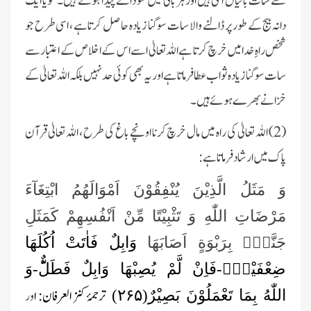
سے سات بالیاں اُگتی ہیں اور ہر بالی میں سو دانے پیدا ہوتے ہیں۔ گویا ایک
دانہ بیج کے طور پر ڈالنے والا سات سو گنا زیادہ حاصل کرتا ہے ، اسی طرح جو
شخص راہِ خدامیں خرچ کرتا ہے اللہ تعالیٰ اسے اس کے اخلاص کے اعتبار سے
سات سو گنا زیادہ ثواب عطا فرماتا ہے اور یہ بھی کوئی حد نہیں بلکہ اللہ تعالیٰ کے
خزانے بھرے ہوئے ہیں۔
(2) اللہ تعالیٰ کی راہ میں مال خرچ کرنا اونچے باغ کی طرح ، اللہ تعالیٰ قرآن
پاک میں ارشاد فرماتا ہے:
وَ مَثَلُ الَّذِیْنَ یُنْفِقُوْنَ اَمْوَالَهُمُ ابْتِغَآءَ
مَرْضَاتِ اللّٰهِ وَ تَثْبِیْتًا مِّنْ اَنْفُسِهِمْ كَمَثَلِ
جَنَّةٍۭ بِرَبْوَةٍ اَصَابَهَا
وَابِلٌ فَاٰتَتْ اُكُلَهَا
ضِعْفَیْنِۚ-فَاِنْ لَّمْ یُصِبْهَا وَابِلٌ فَطَلٌّؕ-وَ
ترجمۂ کنز العرفان: ا
ور
اللّٰهُ بِمَا تَعْمَلُوْنَ بَصِیْرٌ(
۲۶۵)