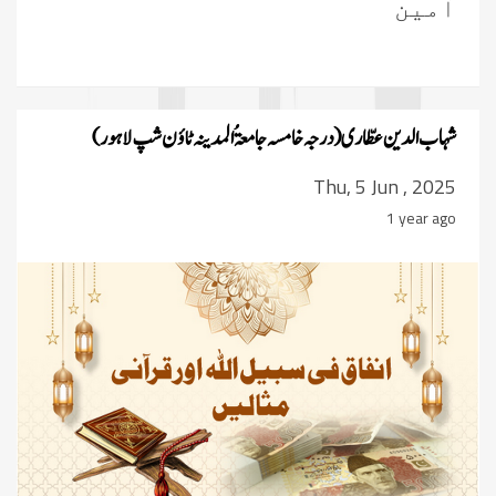
آمین
شہاب الدین عطّاری ‏(درجہ خامسہ جامعۃُ المدینہ ٹاؤن شپ لاہور ‏)‏
Thu, 5 Jun , 2025
1 year ago