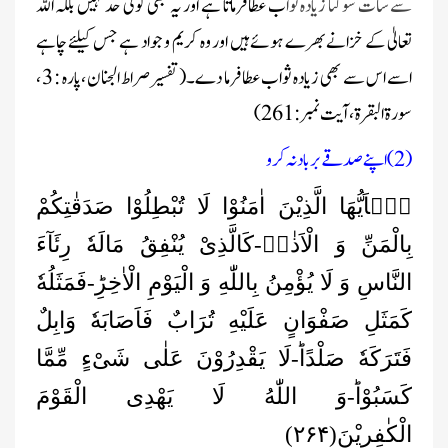
سے سات سو گنا زیادہ ثوا
ب عطا فرماتا ہے اور یہ بھی کوئی حد نہیں بلکہ اللہ
تعالیٰ کے خزانے بھرے ہوئے ہیں اور وہ کریم و جواد ہے جس کیلئے چاہے
اسے اس سے بھی زیادہ ثواب عطا فرما دے۔( تفسیرصراط الجنان ،پارہ : 3 ،
سورۃ البقرة ، آیت نمبر : 261 )
(2) اپنے صدقے برباد نہ کرو
یٰۤاَیُّهَا الَّذِیْنَ اٰمَنُوْا لَا تُبْطِلُوْا صَدَقٰتِكُمْ
بِالْمَنِّ وَ الْاَذٰىۙ-كَالَّذِیْ یُنْفِقُ مَالَهٗ رِئَآءَ
النَّاسِ وَ لَا یُؤْمِنُ بِاللّٰهِ وَ الْیَوْمِ الْاٰخِرِؕ-فَمَثَلُهٗ
كَمَثَلِ صَفْوَانٍ عَلَیْهِ تُرَابٌ فَاَصَابَهٗ وَابِلٌ
فَتَرَكَهٗ صَلْدًاؕ-لَا یَقْدِرُوْنَ عَلٰى شَیْءٍ مِّمَّا
كَسَبُوْاؕ-وَ اللّٰهُ لَا یَهْدِی الْقَوْمَ
الْكٰفِرِیْنَ(۲۶۴)