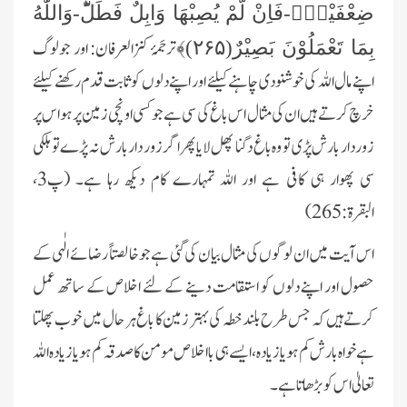
ضِعْفَیْنِۚ-فَاِنْ لَّمْ یُصِبْهَا وَابِلٌ فَطَلٌّؕ-وَاللّٰهُ
ترجَمۂ کنزالعرفان: اور جولوگ
بِمَا تَعْمَلُوْنَ ‏بَصِیْرٌ(۲۶۵)﴾
اپنے مال اللہ کی خوشنودی چاہنے کیلئے اور اپنے دلوں کو ثابت قدم رکھنے کیلئے
خرچ کرتے ‏ہیں ان کی مثال اس باغ کی سی ہے جو کسی اونچی زمین پر ہواس پر
زوردار بارش پڑی تو وہ باغ دگنا پھل لایا پھر اگر زور دار بارش نہ ‏پڑے تو ہلکی
سی پھوار ہی کافی ہے اور اللہ تمہارے کام دیکھ رہا ہے۔ (پ3،
البقرۃ:265)‏
‏ اس آیت میں ان لوگوں کی مثال بیان کی گئی ہےجو خالصتاً رضائے الٰہی کے
حصول اور اپنے دلوں کو استقامت دینے کے لئے ‏‏اخلاص کے ساتھ عمل
کرتے ہیں کہ جس طرح بلند خطہ کی بہتر زمین کا باغ ہر حا ل میں خوب پھلتا
ہے خواہ بارش کم ہو ‏یا زیادہ، ایسے ‏ہی بااخلاص مومن کا صدقہ کم ہو یا زیادہ اللہ
تعالیٰ اس کو بڑھاتا ہے۔