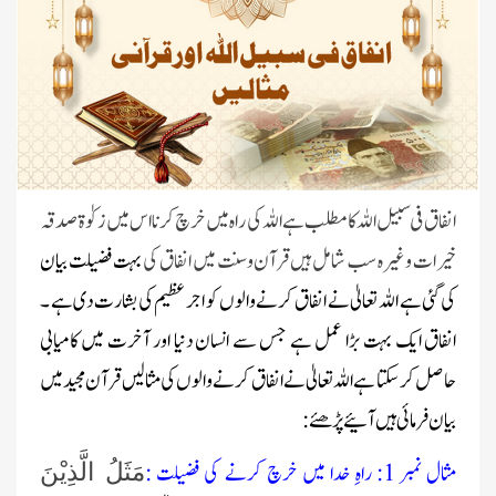
انفاق فی سبیل اللہ کا مطلب ہے اللہ کی راہ میں خرچ کرنا اس میں زکوٰۃ صدقہ
خیرات وغیرہ سب شامل ہیں قرآن وسنت میں انفاق کی
بہت فضیلت بیان
کی گئی ہے اللہ تعالیٰ نے انفاق کرنے والوں کو اجر عظیم کی بشارت دی ہے ۔
انفاق ایک بہت بڑا عمل ہے جس سے انسان دنیا اور آخرت میں کامیابی
حاصل کر سکتا ہے اللہ تعالیٰ نے انفاق کرنے والوں کی مثالیں قرآن مجید میں
بیان فرمائی ہیں آئیے پڑھئے:
مثال نمبر 1: راہِ خدا میں خرچ کرنے کی فضیلت :
مَثَلُ الَّذِیْنَ