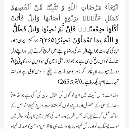
ابْتِغَآءَ مَرْضَاتِ اللّٰهِ وَ تَثْبِیْتًا مِّنْ اَنْفُسِهِمْ
كَمَثَلِ جَنَّةٍۭ بِرَبْوَةٍ اَصَابَهَا وَابِلٌ ف
َاٰتَتْ
اُكُلَهَا ضِعْفَیْنِۚ-فَاِنْ لَّمْ یُصِبْهَا وَابِلٌ فَطَلٌّؕ-
ترجمۂ کنزالایمان: اور
وَ اللّٰهُ بِمَا تَعْمَلُوْنَ بَصِیْرٌ(
۲۶۵)
ان کی کہاوت جو اپنے مال اللہ کی رضا چاہنے میں خرچ کرتے ہیں اور اپنے دل
جمانے کو اس باغ کی سی ہے جو بھوڑ (ریتلی زمین)پر ہو اس پر زور کا پانی پڑا تو
دونے میوے لایا پھر اگر زور کا مینہ اُسے نہ پہنچے تو اوس کافی ہے اور اللہ
تمہارے کام دیکھ رہا ہے۔ (البقرۃ: 265)
وضاحت :اس آیت میں ان لوگوں کی مثال بیان کی گئی ہےجو خالصتاً
رضائے الٰہی کے حصول اور اپنے دلوں کو استقامت دینے کیلئے اخلاص کے
ساتھ عمل کرتے ہیں کہ جس طرح بلند خطہ کی بہتر زمین کا باغ ہر حال میں
خوب پھلتا ہے خواہ بارش کم ہو یا زیادہ، ایسے ہی بااخلاص مومن کا صدقہ کم ہو