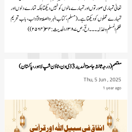
تعالیٰ تمہاری صورتوں اور تمہارے مالوں کو نہیں دیکھتا بلکہ تمارے دلوں اور
تمہارے عملوں کو دیکھتا ہے۔(مسلم، کتاب البر والصلۃ والآداب، باب تحریم
ظلم المسلم وخذلہ۔۔۔ الخ، ص
۱۳۸۷
، الحدیث:
۳۴(۲۵۶۴))
معتصم ( درجہ ثالثہ جامعۃ المدینہ 3 ڈی ون، ٹاؤن شپ لاہور ، پاکستان)
Thu, 5 Jun , 2025
1 year ago