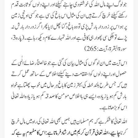
جولوگ اپنے مال اللہ کی خوشنودی چاہنے کیلئے اور اپنے دلوں کو ثابت قدم
رکھنے کیلئے خرچ کرتے ہیں ان کی مثال اس باغ کی سی ہے جو کسی اونچی زمین
پر ہو اس پر زوردار بارش پڑی تو وہ باغ دگنا پھل لایا پھر اگر زور دار بارش نہ
پڑے تو ہلکی سی پھوار ہی کافی ہے اور اللہ تمہارے کام دیکھ رہا ہے۔(پارہ3،
سورۃ البقرۃ، آیت: 265)
اس آیت میں ان لوگوں کی مثال بیان کی گئی ہےجو خالصتاً رضائے الٰہی کے
حصول اور اپنے دلوں کو استقامت دینے کیلئے اخلاص کے ساتھ عمل کرتے
ہیں کہ جس طرح بلند خطہ کی بہتر زمین کا باغ ہر حا ل میں خوب پھلتا ہے خواہ
بارش کم ہو یا زیادہ، ایسے ہی بااخلاص مومن کا صدقہ کم ہو یا زیادہ اللہ تعالیٰ
اس کو بڑھاتا ہے۔
اللہ تعالیٰ کا شکر ہے کہ ہم مسلمان ہیں ہمیں بھی اللہ تعالی کی راہ میں مال خرچ
کرن
ا چاہیے، اللہ تعالی قرآن کریم میں ارشاد فرماتا ہے: اس کا مفہوم یہ ہے کہ