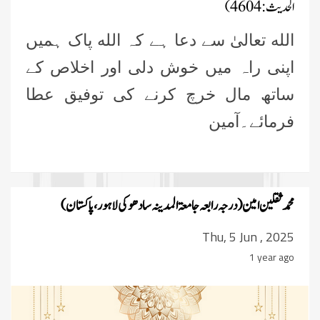
الحدیث: 4604)
الله تعالیٰ سے دعا ہے کہ الله پاک ہمیں
اپنی راہ میں خوش دلی اور اخلاص کے
ساتھ مال خرچ کرنے کی توفیق عطا
فرمائے۔آمین
محمد ثقلین امین (درجہ رابعہ جامعۃ المدینہ سادھوکی لاہور ، پاکستان)
Thu, 5 Jun , 2025
1 year ago