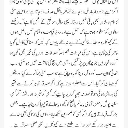
اس کی مثال یوں سمجھو کہ جیسے ایک چکنا پتھر ہو جس پر مٹی پڑی ہوئی ہو،
اگراس پر زوردار بارش ہوجائے تو پتھر بالکل صاف ہوجاتا ہے اور اس پر مٹی
کا نام و نشان بھی باقی نہیں رہتا۔ یہی حال منافق کے عمل کا ہے کہ دیکھنے
والوں کو معلوم ہوتا ہے کہ عمل ہے اور روزِ قیامت وہ تمام عمل باطل ہوں
گے کیونکہ وہ رضائے الٰہی کے لیے نہ تھے یا یوں کہہ لیں کہ منافق کا دل گویا
پتھر کی چٹان ہے، اس کی عبادات خصوصاً صدقات اور ریا کی خیراتیں گویا وہ
گردو غبار ہیں جو چٹان پر پڑ گئیں ، جن میں بیج کی کاشت نہیں ہو سکتی، رب
تعالیٰ کا ان سب کو رد فرما دینا گویا وہ پانی ہے جو سب مٹی بہا کر لے گیا اور پتھر
کو ویسا ہی کر گیا۔ اس سے معلوم ہوتا ہے کہ اگر صدقہ ظاہر کرنے سے فقیر
کی بدنامی ہوتی ہو تو صدقہ چھپا کردینا چاہیے کہ کسی کو خبر نہ ہو۔لہٰذا اگر کسی
سفید پوش یا معزز آدمی یا عالم یا شیخ کو کچھ دیا جائے تو چھپا کر دینا چاہیے۔ بعض
بزرگ فرماتے ہیں کہ اگر کسی کو علم دین سکھایا ہوتو اس کی جزا کی بھی بندے
سے امید نہ رکھے اور نہ اسے طعنے دے کیونکہ یہ بھی علمی صدقہ ہے ۔