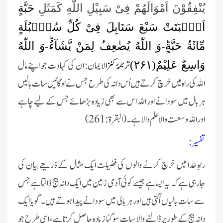
یُنْفِقُوْنَ اَمْوَالَهُمْ فِیْ سَبِیْلِ اللّٰهِ كَمَثَل
ِ حَبَّةٍ
اَنْۢبَتَتْ سَبْعَ سَنَابِلَ فِیْ كُلِّ سُنْۢبُلَةٍ
مِّائَةُ حَبَّةٍؕ-وَ اللّٰهُ یُضٰعِفُ لِمَنْ یَّشَآءُؕ-وَ اللّٰهُ
ترجمۂ کنزا
لایمان: ان کی کہاوت جو اپنے مال
وَاسِعٌ عَلِیْمٌ(
۲۶۱)
اللہ کی راہ میں خرچ کرتے ہیں اُس دانہ کی طرح جس نے اوگائیں سات بالیں
ہر بال میں سو دانے اور اللہ اس سے بھی زیادہ بڑھائے جس کے لیے چاہے
اور اللہ وسعت والا علم والا ہے۔ (البقرۃ:261)
تفسیر:
راہِ خدا میں خرچ کرنے والوں کی فضیلت ایک مثال کے ذریعے بیان کی
جارہی ہے کہ یہ ایسا ہے جیسے کوئی آدمی زمین میں ایک دانہ بیج ڈالتا ہے جس
سے سات بالیاں اُگتی ہیں اور ہر بالی میں سو دانے پیدا ہوتے ہیں۔ گویا ایک
دانہ بیج کے طور پر ڈالنے والا سات سو گنا زیادہ حاصل کرتا ہے ، اسی طرح جو