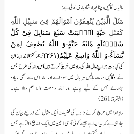
بالیاں اگائیں،چنانچہ ارشاد باری تعالیٰ ہے :
مَثَلُ الَّذِیْنَ یُنْفِقُوْنَ اَمْوَالَهُمْ فِیْ سَبِیْلِ اللّٰهِ
كَمَثَلِ ح
َبَّةٍ اَنْۢبَتَتْ سَبْعَ سَنَابِلَ فِیْ كُلِّ
سُنْۢبُلَةٍ مِّائَةُ حَبَّةٍؕ-وَ اللّٰهُ یُضٰعِفُ لِمَنْ
ترجمۂ کنزالایمان: ان
یَّشَآءُؕ-وَ اللّٰهُ وَاسِعٌ عَلِیْمٌ(
۲۶۱)
کی کہاوت جو اپنے مال اللہ کی راہ میں خرچ کرتے ہیں اُس دانہ کی طرح جس
نے اوگا
ئیں سات بالیں ہر بال میں سو دانے اور اللہ اس سے بھی زیادہ
بڑھائے جس کے لیے چاہے اور اللہ وسعت والا علم والا ہے۔
(البقرۃ:261)
راہِ خدا میں خرچ کرنے والوں کی فضیلت ایک مثال کے ذریعے بیان کی
جارہی ہے کہ یہ ایسا ہے جیسے کوئی آدمی زمین میں ایک دانہ بیج ڈالتا ہے جس