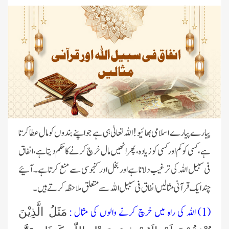
پیارے پیارے اسلامی بھائیو! اللہ تعالیٰ ہی ہے جو اپنے بندوں کو مال عطا کرتا
ہے ، کسی کو کم اور کسی کو زیادہ ، پھر انھیں مال خرچ کرنے کا حکم دیتاہے ، انفاق
فی سبیل اللہ کی ترغیب دلاتا ہے اور بخل اور کنجوسی سے منع کرتاہے۔آئیے
چند ایک قرآنی مثالیں انفاق فی سبیل اللہ سے متعلق ملاحظہ کرتے ہیں۔
(1) الله کی راہ میں خرچ کرنے والوں کی مثال :
مَثَلُ الَّذِیْنَ