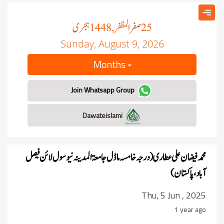
صفر المظفر
ہجری
, 1448
25
Sunday, August 9, 2026
Months
Join Whatsapp Group
Dawateislami
محمد فیضان علی عطاری ( درجہ خامسہ ماڈل جامعۃ المدینہ نيو سول لائن فیصل
آباد ، پاکستان)
Thu, 5 Jun , 2025
1 year ago