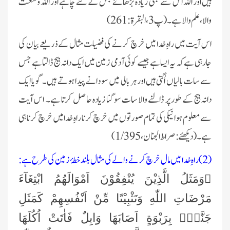
ہیں اور اللہ اس سے بھی زیادہ بڑھائے جس کے لئے چاہے اور اللہ وسعت
والا، علم والا ‏ہے۔(پ3، البقرۃ: 261)‏
اس آیت میں راہِ خدا میں خرچ کرنے کی فضیلت مثال کے ذریعے بیان کی
جارہی ہے کہ یہ ایسا ہے جیسے کوئی آدمی زمین میں ‏ایک دانہ بیج ڈالتا ہے جس
سے سات ‏بالیاں اُگتی ہیں اور ہر بالی میں سو دانے پیدا ہوتے ہیں۔ گویا ایک
دانہ بیج کے طور پر ڈالنے والا ‏سات سو گنا زیادہ حاصل ‏کرتا ہے۔ ‏ اس آیت
سے معلوم ہوا نیکی کی تمام صورتوں میں خرچ کرنا ‏راہِ خدا میں خرچ کرنا ہی
‏ہے۔(دیکھئے:صراط الجنان،1/395)‏
(2)راہِ خدا میں مال خرچ کرنے والے کی مثال بلند خطۂ زمین کی طرح ہے:
﴿وَمَثَلُ الَّذِیْنَ یُنْفِقُوْنَ اَمْوَالَهُمُ ابْتِغَآءَ
مَرْضَاتِ اللّٰهِ ‏وَتَثْبِیْتًا مِّنْ اَنْفُسِهِمْ كَمَثَلِ
جَنَّةٍۭ بِرَبْوَةٍ اَصَابَهَا وَابِلٌ فَاٰتَتْ اُكُلَهَا