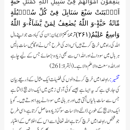
یُنْفِقُوْنَ اَمْوَالَهُمْ فِیْ سَبِیْلِ اللّٰهِ كَمَثَلِ
حَبَّةٍ
اَنْۢبَتَتْ سَبْعَ سَنَابِلَ فِیْ كُلِّ سُنْۢبُلَةٍ
مِّائَةُ حَبَّةٍؕ-وَ اللّٰهُ یُضٰعِفُ لِمَنْ یَّشَآءُؕ-وَ اللّٰهُ
ترجمۂ کن
زالایمان: ان کی کہاوت جو اپنے مال
وَاسِعٌ عَلِیْمٌ(
۲۶۱)
اللہ کی راہ میں خرچ کرتے ہیں اُس دانہ کی طرح جس نے اوگائیں سات بالیں
ہر بال میں سو دانے اور اللہ اس سے بھی زیادہ بڑھائے جس کے لیے چاہے
اور اللہ وسعت والا علم والا ہے۔ (البقرۃ:261)
تفسیر :
راہِ خدا میں خرچ کرنے والوں کی فضیلت ایک مثال کے ذریعے بیان
کی جارہی ہے کہ یہ ایسا ہے جیسے کوئی آدمی زمین میں ایک دانہ بیج ڈالتا ہے
جس سے سات بالیاں اُگتی ہیں اور ہر بالی میں سو دانے پیدا ہوتے ہیں۔ گویا
ایک دانہ بیج کے طور پر ڈالنے والا سات سو گنا زیادہ حاصل کرتا ہے ، اسی طرح
جو شخص راہِ خدامیں خرچ کرتا ہے اللہ تعالیٰ اسے اس کے اخلاص کے اعتبار