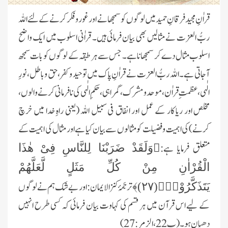
قراٰنِ مجید فرقانِ حمید میں لوگوں کو سمجھانے اور غور و فکر کرنے کے لئے اللہ
ربُّ العزت نے مثالیں بھی بیان فرمائی ہیں۔ ‏قراٰنی اسلوب میں ایک واضح
اسلوب مثال دے کر سمجھانا ہے۔ جس سے ہر طبقہ کے لوگوں کو بات سمجھ
آجاتی ہے۔ اللہ ربُّ ‏العزت نے قراٰنِ پاک میں توحید و کفر، حق و باطل، نورِ
الٰہی، عظمتِ قراٰن، موحد و مشرک، گمراہی‏، حکمِ الٰہی کی نافرمانی کرنے ‏والوں،
مخلص اور ریا کار کے عمل اور انفاق فی سبیل اللہ (یعنی راہِ خدا میں خرچ
کرنے)‏کی اہمیت و فضیلت کو مثالوں سے بیان کیا ہے اور ‏مثال کی اہمیت کے
متعلق فرمایا ہے:
﴿وَلَقَدْ ضَرَبْنَا لِلنَّاسِ فِیْ هٰذَا
الْقُرْاٰنِ مِنْ كُلِّ مَثَلٍ لَّعَلَّهُمْ
ترجَمۂ ‏کنزالایمان: اور بےشک ہم نے لوگوں
یَتَذَكَّرُوْنَۚ(۲۷)﴾
کے لیے اس قرآن میں ہر قسم کی کہاوت بیان فرمائی کہ کسی طرح انہیں
دھیان ہو۔(پ22، ‏الزمر: 27)‏