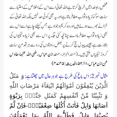
شخص راہِ خدامیں خرچ کرتا ہے اللہ تعالیٰ اسے اس کے اخلاص کے اعتبار سے
سات سو گنا زیادہ ثواب عطا فرماتا ہے اور یہ بھی کوئی حد نہیں بلکہ اللہ تعالیٰ کے
خزانے بھرے ہوئے ہیں اور وہ کریم و جواد ہے جس کیلئے چاہے اسے اس سے
بھی زیادہ ثواب عطا فرما دے چنانچہ کئی جگہ پر اس سے بھی زیادہ نیکیوں کی
بشارت ہے جیسے پیدل حج کرنے پر بعض روایتوں کی رو سے ہر قدم پر سات
کروڑ نیکیاں ملتی ہیں۔(مسند البزار،
مسند ابن عباس رضی اللہ عنہما، طاوس
عن ابن عباس،
۱۱ / ۵۲
، الحدیث:
۴۷۴۵)
مثال نمبر 2: اس باغ کی طرح ہے جو ہرحال میں پھلتاہے:
وَ مَثَلُ
الَّذِیْنَ یُنْفِقُوْنَ اَمْوَالَهُمُ ابْتِغَآءَ مَرْضَاتِ اللّٰهِ
وَ تَثْبِیْتًا مِّنْ اَنْفُسِهِمْ كَمَثَلِ جَنَّةٍۭ
بِرَبْوَةٍ
اَصَابَهَا وَابِلٌ فَاٰتَتْ اُكُلَهَا ضِعْفَیْنِۚ-فَاِنْ لَّمْ
یُصِبْهَا وَابِلٌ فَطَلٌّؕ-وَ اللّٰهُ بِمَا تَعْمَلُوْنَ