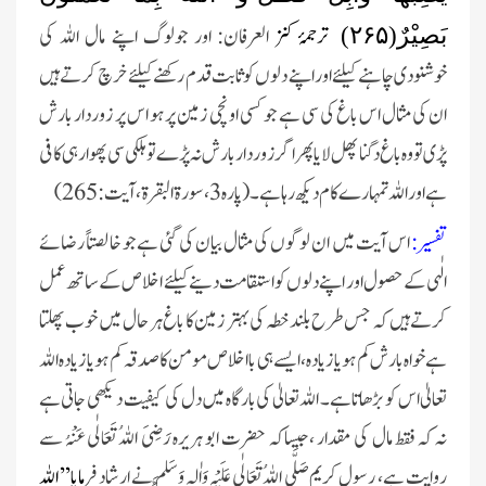
ترجمۂ کن
ز العرفان: اور جولوگ اپنے مال اللہ کی
بَصِیْرٌ(
۲۶۵)
خوشنودی چاہنے کیلئے اور اپنے دلوں کو ثابت قدم رکھنے کیلئے خرچ کرتے ہیں
ان کی مثال اس باغ کی سی ہے جو کسی اونچی زمین پر ہو اس پر زوردار بارش
پڑی تو وہ باغ دگنا پھل لایا پھر اگر زور دار بارش نہ پڑے تو ہلکی سی پھوار ہی کافی
ہے اور اللہ تمہارے کام دیکھ رہا ہے۔(پارہ3، سورۃ البقرۃ، آیت: 265)
تفسیر:
اس آیت میں ان لوگوں کی مثال بیان کی گئی ہےجو خالصتاً رضائے
الٰہی کے حصول اور اپنے دلوں کو استقامت دینے کیلئے اخلاص کے ساتھ عمل
کرتے ہیں کہ جس طرح بلند خطہ کی بہتر زمین کا باغ ہر حا ل میں خوب پھلتا
ہے خواہ بارش کم ہو یا زیادہ، ایسے ہی بااخلاص مومن کا صدقہ کم ہو یا زیادہ اللہ
تعالیٰ اس کو بڑھاتا ہے۔ اللہ تعالیٰ کی بارگاہ میں دل کی کیفیت دیکھی جاتی ہے
نہ کہ فقط مال کی مقدار ،جیساکہ حضرت ابو ہریرہ رَضِیَ اللہُ تَعَالٰی عَنْہُ سے
روایت ہے، رسول کریم صَلَّی اللہُ تَعَالٰی عَلَیْہِ وَاٰلِہٖ وَسَلَّمَ نے ارشاد ف
رمایا’’ اللہ