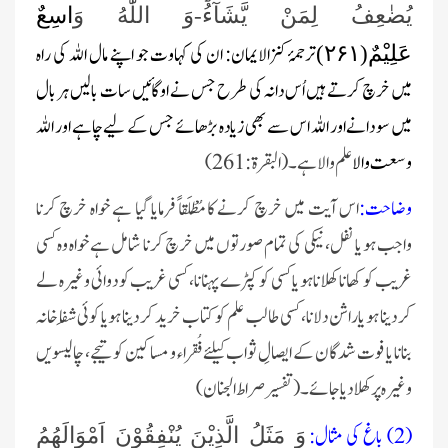
یُضٰعِفُ لِمَنْ یَّشَآءُؕ-وَ اللّٰهُ وَ
اسِعٌ
ترجمۂ کنزالایمان: ان کی کہاوت جو اپنے مال اللہ کی راہ
عَلِیْمٌ(
۲۶۱)
میں خرچ کرتے ہیں اُس دانہ کی طرح جس نے اوگائیں سات بالیں ہر بال
میں سو دانے اور اللہ اس سے بھی زیادہ بڑھائے جس کے لیے چاہے اور اللہ
وسعت والا
علم والا ہے ۔ (البقرۃ:261)
وضاحت:
اس آیت میں خرچ کرنے کا مُطْلَقاً فرمایا گیا ہے خواہ خرچ کرنا
واجب ہو یا نفل، نیکی کی تمام صورتوں میں خرچ کرنا شامل ہے خواہ وہ کسی
غریب کو کھانا کھلانا ہو یا کسی کو کپڑے پہنانا، کسی غریب کو دوائی وغیرہ لے
کر دینا ہو یا راشن دلانا، کسی طالب علم کو کتاب خرید کر دینا ہو یا کوئی شِفا خانہ
بنانا یا فوت شدگان کے ایصالِ ثواب کیلئے فُقراء و مساکین کو تیجے، چالیسویں
وغیرہ پر کھلادیا جائے۔ (تفسیر صراط الجنان)
(2) باغ کی مثال:
وَ مَثَلُ الَّذِیْنَ یُنْفِقُوْنَ اَمْوَالَهُمُ