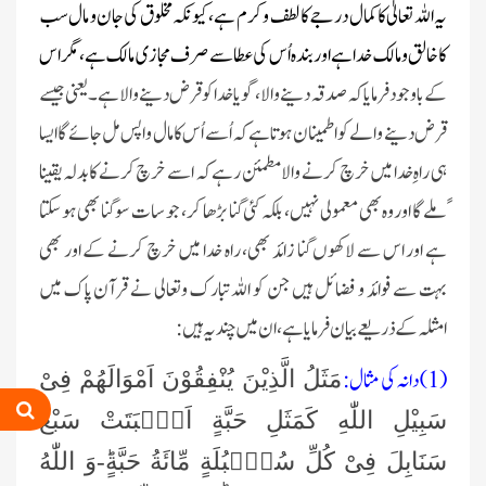
یہ اللہ تعالیٰ کا کمال درجے کا لطف و کرم ہے، کیونکہ مخلوق کی جان و مال سب
کا خالق و مالک خدا ہے اور بندہ اُس کی عطا سے صرف مجازی مالک ہے، مگر اس
کے باوجود فرمایا کہ صدقہ دینے والا،گویا خدا کو قرض دینے والا ہے۔یعنی جیسے
قرض دینے والے کو اطمینان ہوتا ہے کہ اُسے اُس کا مال واپس مل جائے گا ایسا
ہی راہِ خدا میں خرچ کرنے والا مطمئن رہے کہ اسے خرچ کرنے کا بدلہ یقینا
ًملے گا اوروہ بھی معمولی نہیں، بلکہ کئی گنا بڑھا کر، جو سات سو گنا بھی ہوسکتا
ہے اور اس سے لاکھوں گنا زائد بھی، راہ خدا میں خرچ کرنے کے اور بھی
بہت سے فوائد و فضائل ہیں جن کو اللہ تبارک وتعالی نے قرآن پاک میں
امثلہ کے ذریعے بیان فرمایا ہے، ان میں چند یہ ہیں:
(1) دانہ کی مثال:
مَثَلُ الَّذِیْنَ یُنْفِقُوْنَ اَمْوَالَهُمْ فِیْ
سَبِیْلِ اللّٰهِ كَمَثَلِ حَبَّةٍ اَنْۢبَتَتْ سَبْعَ
سَنَابِلَ فِیْ كُلِّ سُنْۢبُلَةٍ مِّائَةُ حَبَّةٍؕ-وَ اللّٰهُ