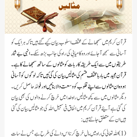
قرآن کریم میں سمجھانے کے مختلف اسلوب بیان کیے گئے ہیں تاکہ ہر ایک کو
آسانی سے سمجھ آ جائے اور وہ کامیابی کی راہ کی جانب بڑھ سک
ے ۔ انہی بے شمار
طریقوں میں سے ایک طریقہ کار بات کو مثالوں کے ساتھ سمجھانے کا ہے ۔
قرآن مجید میں بارہا مختلف قسم کی مثالیں بیان کی گئ ہیں تاکہ لوگوں کو آسانی
ہو وہ ان مثالوں سے اپنے قلوب کو وسعت والا بنائیں اور فو
ائد حاصل کریں۔
دیگر مثالوں میں سے کچھ مثالیں راہ خدا میں خرچ کرنے والوں کی بھی بیان
کی گئی ہے آئیے قرآن کریم میں انفاق فی سبیل اللہ کی جو مثالیں بیان کی گئی
ہیں ان کے متعلق جانتے ہیں :
(1) اللہ تعالیٰ کی راہ میں مال خرچ کرنا اس دانے کی طرح ہے جس نے سات