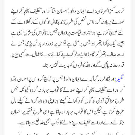
ترجمہ کنز العرفان: اے ایمان والو! احسان جتا کر اور تکلیف پہنچا کر اپنے
صدقے برباد نہ کر دو اس شخص کی طرح جو اپنا مال لوگوں کے دکھلاوے کے
لئے خرچ کرتا ہے اور اللہ اور قیامت پر ایمان نہیں لاتا تو اس کی مثال ایسی ہے
جیسے ایک چکنا پتھر ہو جس پر مٹی ہے تواس پر زوردار بارش پڑی جس نے
اسے صاف پتھر کر چھوڑا، ایسے لوگ اپنے کمائے ہوئے اعمال سے کسی چیز پر
قدرت نہ پائیں گے اور اللہ کافروں کو ہدایت نہیں دیتا۔
تفسیر:
ارشاد فرمایا گیا کہ اے ایمان والو! جس پرخرچ کرو اس پر احسان جتلا
کر اور اسے تکلیف پہنچا کر اپنے صدقے کا ثواب برباد نہ کردو کیونکہ جس
طرح منافق آدمی لوگوں کو دکھانے کیلئے اور اپنی واہ واہ کروانے کیلئے مال
خرچ کرتا ہے لیکن اس کا ثواب برباد ہوجاتا ہے اسی طرح فقیر پر احسان
جتلانے والے اور اسے تکلیف دینے والے کا ثواب بھی ضائع ہوجاتا ہے۔