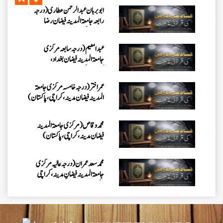
ابو برہان عبدالرحمن عطاری (درجہ
رابعہ جامعۃالمدینہ فیضان رضا
،لاہور،پاکستان)
عبدالمقیم (درجہ سابعہ مرکزی
جامعۃالمدینہ فیضان بغداد،
کراچی،پاکستان)
عمر اختر (درجہ خامسہ مرکزی جامعۃ
المدینہ فیضان مدینہ ،کراچی،پاکستان)
محمد وقاص (مرکزی جامعۃ المدینہ
فیضان مدینہ،کراچی ،پاکستان)
محمد سعد عمران (درجہ عالیہ مرکزی
جامعۃ المدینہ فیضانِ مدینہ ،کراچی
،پاکستان)
احمد رضا ہاشمی (درجہ خامسہ مرکزی
جامعۃ المدينہ فيضان عثمان غنى،