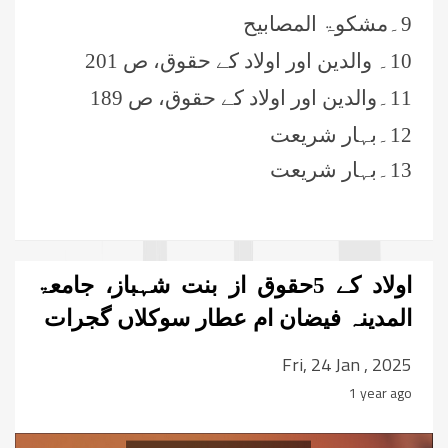
9۔مشکوۃ المصابیح
10۔ والدین اور اولاد کے حقوق، ص 201
11۔والدین اور اولاد کے حقوق، ص 189
12۔بہار شریعت
13۔بہار شریعت
اولاد کے 5حقوق از بنت شہباز، جامعۃ
المدینہ فیضان ام عطار سوکلاں گجرات
Fri, 24 Jan , 2025
1 year ago