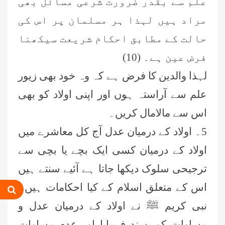
علم سے بقدر ضرورت شرعی مسائل بھی
مراد ہیں لہذا ہر مسلمان پر اس کی
حالت کے مطابق احکام شریعت سیکھنا
فرض عین ہے۔ (10)
لہذا والدین کا فرض ہے کہ وہ خود بھی زیور
علم سے آراستہ ہوں اور اپنی اولاد کو بھی
اس سے مالامال کریں۔
5۔ اولاد کے درمیان عدل آج کل معاشرے میں
اولاد کے درمیان کسی ایک بچے یا بچی سے
ترجیحی سلوک دیکھا جاتا ہے آئیے سنتے ہیں
اس کے متعلق اسلام کے کیا احکامات ہیں۔
نبی کریم ﷺ نے اولاد کے درمیان عدل و
مساوات کو پسند فرمایا اور عدم مساوات