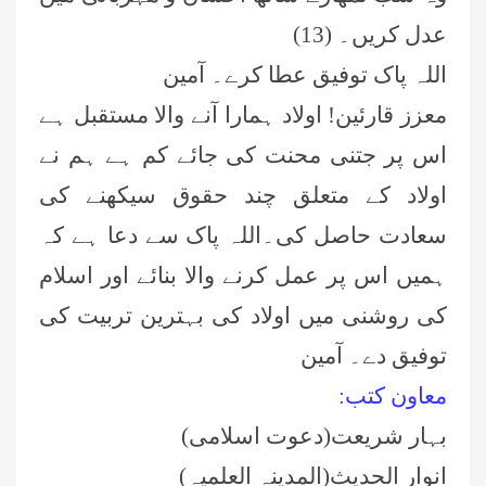
عدل کریں۔ (13)
اللہ پاک توفیق عطا کرے۔ آمین
معزز قارئین! اولاد ہمارا آنے والا مستقبل ہے
اس پر جتنی محنت کی جا
ئے
کم ہے ہم نے
اولاد کے متعلق چند حقوق سیکھنے کی
سعادت حاصل کی۔اللہ پاک سے دعا ہے کہ
ہمیں اس پر عمل کرنے والا بنا
ئے
اور اسلام
کی روشنی میں اولاد کی بہترین تربیت کی
توفیق دے۔ آمین
معاون کتب:
بہار شریعت(دعوت اسلامی)
انوار الحدیث(المدینہ العلمیہ)