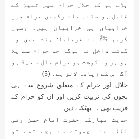
بڑے ہو کر حلال حرام میں تمیز کے
قابل ہو سکے۔ یاد رکھیں حرام میں
خرابیاں ہی خرابیاں ہیں۔ رسول
کریم ﷺ نے فرمایا: جنت میں وہ
گوشت داخل نہ ہوگا جو حرام سے پلا
ہو ہر وہ گوشت جو حرام مال سے پلا ہو
آگ اس کے زیادہ لائق ہے۔ (5)
حلال اور حرام کے متعلق شروع سے ہی
بچوں کی تربیت کریں اور ان کو حرام کے
قریب بھی نہ بھٹکنے دیں۔
حدیث مبارکہ حضرت امام حسن رضی
اللہ عنہ چھوٹے سے بچے تھے تو