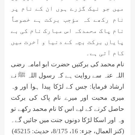
میں جو نیک گزرے ہوں ان کے نام پر
نام رکھے کہ مؤجب برکت ہے خصوصاً
نام پاک محمدکہ اس مبارک نام کی بے
پایاں برکت بچہ کے دنیا و آخرت میں
کام آتی ہے۔
نام محمد کی برکتیں حضرت ابو امامہ رضی
اللہ عنہ سے روایت ہے کہ رسول اللہ ﷺ نے
ارشاد فرمایا: جس کے لڑکا پیدا ہوا اور وہ
میری محبت اور میرے نام پاک کی برکت
حاصل کرنے کے لیے اس کا نام محمد رکھے تو
وہ اور اسکا لڑکا دونوں جنت میں جائیں گے۔
(کنز العمال، جزء: 16، 8/175، حدیث: 45215)