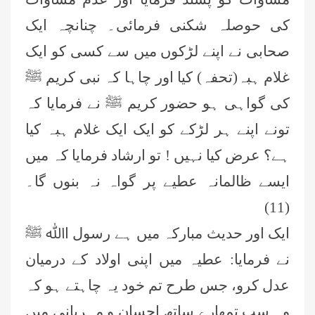
کی حوصلہ شکنی فرمائی۔ چنانچہ ایک
صحابی نے اپنے لڑکوں میں سے کسی کو ایک
غلام ہبہ(تحفہ) کیا اور چاہا کہ نبی کریم ﷺ
کی گواہی ہو حضور کریم ﷺ نے فرمایا کہ
تونے اپنے ہر لڑکے کو ایک ایک غلام ہبہ کیا
ہے؟ عرض کیا نہیں ! تو ارشاد فرمایا کہ میں
ایسے ظالمانہ عطیے پر گواہ نہ بنوں گا۔
(11)
ایک اور حدیث مبارکہ میں ہے رسول اﷲ ﷺ
نے فرمایا: عطیہ میں اپنی اولاد کے درمیان
عدل کرو، جس طرح تم خود یہ چاہتے ہو کہ
وہ سب تمھارے ساتھ احسان و مہربانی میں