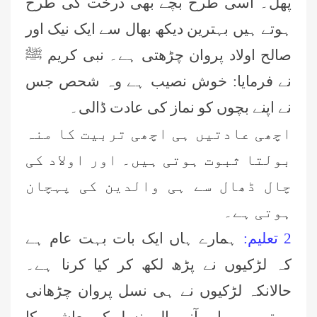
پھل۔ اسی طرح بچے بھی درخت کی طرح
ہوتے ہیں بہترین دیکھ بھال سے ایک نیک اور
صالح اولاد پروان چڑھتی ہے۔ نبی کریم ﷺ
نے فرمایا: خوش نصیب ہے وہ شحص جس
نے اپنے بچوں کو نماز کی عادت ڈالی۔
اچھی عادتیں ہی اچھی تربیت کا منہ
بولتا ثبوت ہوتی ہیں۔ اور اولاد کی
چال ڈھال سے ہی والدین کی پہچان
ہوتی ہے۔
2 تعلیم:
ہمارے ہاں ایک بات بہت عام ہے
کہ لڑکیوں نے پڑھ لکھ کر کیا کرنا ہے۔
حالانکہ لڑکیوں نے ہی نسل پروان چڑھانی
ہوتی ہے۔ اور آنے والی نسل کو معاشرے کا