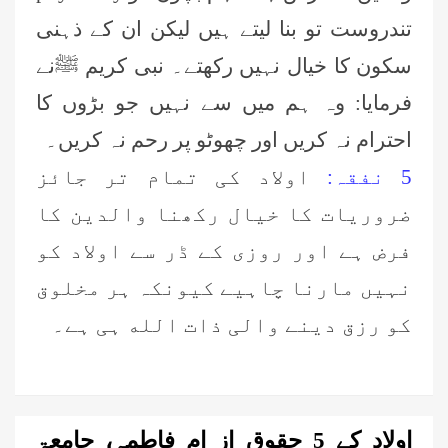
تندروست تو بنا لیتے ہیں لیکن ان کے ذہنی
سکون کا خیال نہیں رکھتے۔ نبی کریم ﷺنے
فرمایا: وہ ہم میں سے نہیں جو بڑوں کا
احترام نہ کریں اور چھوٹو پر رحم نہ کریں۔
5 نفقہ:
اولاد کی تمام تر جائز
ضروریات کا خیال رکھنا والدین کا
فرض ہے اور روزی کے ڈر سے اولاد کو
نہیں مارنا چاہیے کیونکہ ہر مخلوق
کو رزق دینے والی ذات الله ہی ہے۔
اولاد کے 5 حقوق از ام فاطمہ، جامعۃ