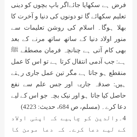
فرض ہے سکھایا جا
ئے
اگر باپ بچوں کو دینی
تعلیم سکھا
ئے
گا تو دونوں کی دنیا و آخرت کا
بھلا ہوگا۔ اسلام کی روشن تعلیمات سے
منور اولاد دنیا کے ساتھ ساتھ مرنے کے بعد
بھی کام آتی ہے چنانچہ فرمان مصطفٰے ﷺ
ہے: جب آدمی انتقال کرتا ہے تو اس کا عمل
منقطع ہو جاتا ہے مگر تین عمل جاری رہتے
ہیں: صدقہ جاریۃ اور جس علم سے نفع
حاصل کیا جاتا ہو اور نیک بچہ جو اس کے لیے
دعا کرے۔ (مسلم، ص 684، حدیث: 4223)
4۔والدین کو چاہیے کہ اپنی اولاد
کے لیے دعا کرے۔ کہ دعا مومن کا