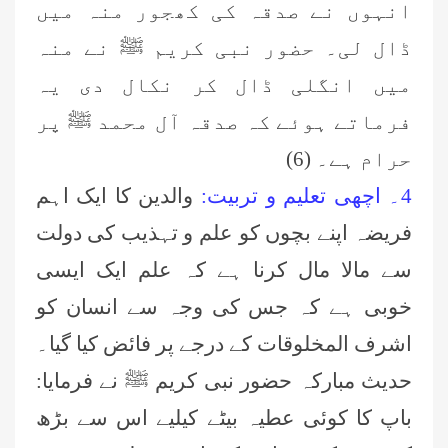
انہوں نے صدقہ کی کھجور منہ میں
ڈال لی۔ حضور نبی کریم ﷺ نے منہ
میں انگلی ڈال کر نکال دی یہ
فرماتے ہو
ئے
کہ صدقہ آل محمد ﷺ پر
حرام ہے۔ (6)
4۔ اچھی تعلیم و تربیت:
والدین کا ایک اہم
فریضہ اپنے بچوں کو علم و تہذیب کی دولت
سے مالا مال کرنا ہے کہ علم ایک ایسی
خوبی ہے کہ جس کی وجہ سے انسان کو
اشرف المخلوقات کے درجے پر فائض کیا گیا۔
حدیث مبارکہ حضور نبی کریم ﷺ نے فرمایا:
باپ کا کوئی عطیہ بیٹے کیلیے اس سے بڑھ