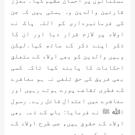
مسلمانوں پر احسان عظیم کیا۔ معزز
قارئین والدین وہ ہستی ہیں کہ جن
کی فرمانبرداری کو اللہ پاک نے
اولاد پر لازم قرار دیا اور ان کا
ذکر اپنے ذکر کے ساتھ کیا۔لیکن
وہیں والدین کو بھی اولاد کے متعلق
احکامات کا پابند کیا تاکہ کسی
بھی فریق کی حق تلفی نہ ہو معاشرے
کے فطری تقاضے پورے ہوتے رہیں اور
معاشرے میں اعتدال قائل رہے۔ رسول
اﷲ ﷺ نے فرمایا: باپ کے ذمہ بھی
اولاد کے حقوق ہیں، جس طرح اولاد کے
ذمہ باپ کے حقوق ہیں۔