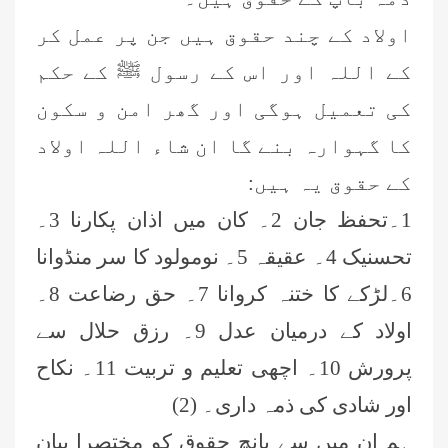
اولاد کے چند حقوق ہیں جن پر عمل کر
کے اللہ اور اس کے رسول ﷺ کے حکم
کی تعمیل ہوگی اور گھر امن و سکون
کا گہوارہ بنے گا ان شاء اللہ اولاد
کے حقوق یہ ہیں:
1۔تحفظ جان 2۔ کان میں اذان پکارنا 3۔
تحسنیک 4۔ عقیقہ 5۔ نومولود کا سر منڈوانا
6۔لڑکے کا ختنہ کروانا 7۔ حق رضاعت 8۔
اولاد کے درمیان عدل 9۔ رزق حلال سے
پرورش 10۔ اچھی تعلیم و تربیت 11۔ نکاح
اور شادی کی ذمہ داری۔ (2)
ہم ان میں سے پانچ حقوق کو مختصرا بیان