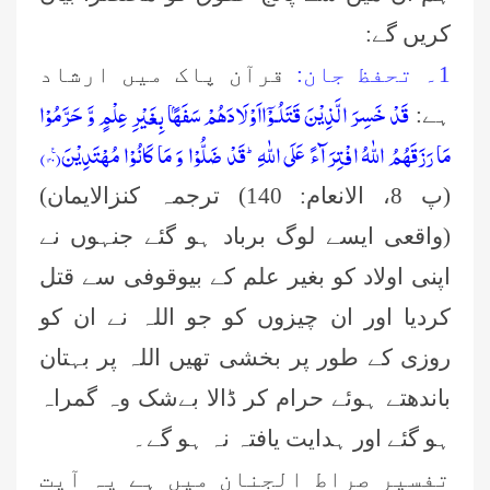
کریں گے:
1۔ تحفظ جان:
قرآن پاک میں ارشاد
قَدْ خَسِرَ الَّذِیْنَ قَتَلُـوْۤااَوْلَادَهُمْ سَفَهًۢا بِغَیْرِ عِلْمٍ وَّ حَرَّمُوْا
ہے:
مَا رَزَقَهُمُ اللّٰهُ افْتِرَآءً عَلَى اللّٰهِؕ-قَدْ ضَلُّوْا وَ مَا كَانُوْا مُهْتَدِیْنَ۠(۱۴۰)
(پ 8، الانعام: 140) ترجمہ کنزالایمان)
(واقعی ایسے لوگ برباد ہو گئے جنہوں نے
اپنی اولاد کو بغیر علم کے بیوقوفی سے قتل
کردیا اور ان چیزوں کو جو اللہ نے ان کو
روزی کے طور پر بخشی تھیں اللہ پر بہتان
باندھتے ہوئے حرام کر ڈالا بےشک وہ گمراہ
ہو گئے اور ہدایت یافتہ نہ ہو گے۔
تفسیر صراط الجنان میں ہے یہ آیت