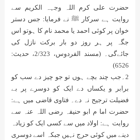
حضرت علی کرم اللہ وجہہ الکریم سے
روایت ہے سرکار ﷺ نے فرمایا: جس دستر
خوان پر کوئی احمد یا محمد نام کا ہوتو اس
جگہ پر ہر روز دو بار برکت نازل کی
جا
ئے
گی۔ (مسند الفردوس، 2/323، حدیث:
6526)
2۔جب چند بچے ہوں تو جو چیز دے سب کو
برابر و یکساں دے ایک کو دوسرے پر بے
فضیلت ترجیح نہ دے۔ فتاوی قاضی میں ہے:
حضرت اما م ابو حنیفہ رضی اللہ عنہ سے
روایت ہے: اولاد میں سے کسی ایک کو زیادہ
دینے میں کوئی حرج نہیں جبکہ اسے دوسری