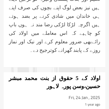
ہیں نیز بعض لوگ اپنے بچوں کی صرف اپنے
ہی خاندان میں شادی کرنے پر بضد ہوتے
ہیں اگرچہ لڑکا لڑکی رضا مند نہ ہوں باپ
کو چاہیے کہ اس معاملے میں اولاد کی
را
ئے
بھی ضرور معلوم کرے اور نیک اور نماز
روزے کے پابند گھرانے کوترجیح دے۔
اولاد کے 5 حقوق از بنت محمد مبشر
حسین،وسن پورہ لاہور
Fri, 24 Jan , 2025
1 year ago