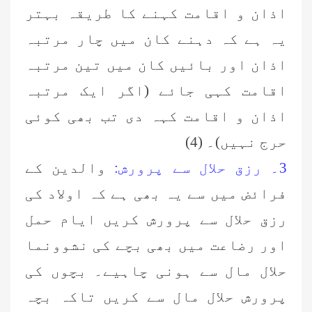
اذان و اقامت کہنے کا طریقہ بہتر
یہ ہے کہ دہنے کان میں چار مرتبہ
اذان اور بائیں کان میں تین مرتبہ
اقامت کہی جا
ئے
(اگر ایک مرتبہ
اذان و اقامت کہہ دی تب بھی کوئی
حرج نہیں)۔ (4)
3۔ رزق حلال سے پرورش:
والدین کے
فرائض میں سے یہ بھی ہے کہ اولاد کی
رزق حلال سے پرورش کریں ایام حمل
اور رضاعت میں بھی بچے کی نشوونما
حلال مال سے ہونی چاہیے۔ بچوں کی
پرورش حلال مال سے کریں تاکہ بچہ