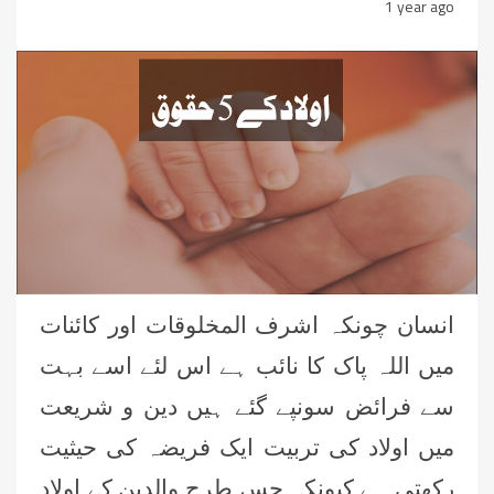
1 year ago
انسان چونکہ اشرف المخلوقات اور کائنات
میں اللہ پاک کا نائب ہے اس لئے اسے بہت
سے فرائض سونپے گئے ہیں دین و شریعت
میں اولاد کی تربیت ایک فریضہ کی حیثیت
رکھتی ہے کیونکہ جس طرح والدین کے اولاد