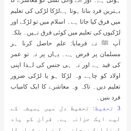
بہترین فرد بنانا ہوتا ہےلڑکا لڑکی کی تعلیم
میں فرق کیا جاتا ہے۔ اسلام میں تو لڑکے اور
لڑکیوں کی تعلیم میں کوئی فرق نہیں۔ بلکہ
آپ ﷺ نے فرمایا: علم حاصل کرنا ہر
مسلمان پر فرض ہے۔ یہاں پر نہ تو عمر
کی قید ہے اور نہ ہی جنس کی لہذا اپنی
اولاد کو چاہے وہ لڑکا ہو یا لڑکی ضرور
تعلیم دیں۔ تاکہ وہ معاشرے کا ایک کامیاب
فرد بنیں۔
3 تحفیظ:
تحفیظ دل میں ہمیشہ کے
لیے ایک حزانہ ہے۔ قرآن کو یاد
کرنا ایک روحانی سکون اور ثواب کا