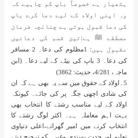
ہتھیار ہے خصوصاً باپ کو چاہیے کہ
وہ اپنی اولاد کے لیے دعا کرے باپ
کی دعا قبول ہوتی ہے چنانچہ فرمان
مصطفٰے ﷺ ہے:تین قسم کی دعائیں
مقبول ہیں: 1مظلوم کی دعا۔ 2 مسافر
کی دعا۔ 3 باپ کی بیٹے کے لیے دعا۔ (ابن
ماجہ، 4/281، حدیث: 3862)
5۔اولاد کے حقوق میں سے یہ بھی ہے کہ ان
کی شادی اچھی جگہ پر کی جا
ئے
۔ کیونکہ
اولاد کے لیے مناسب رشتے کا انتخاب بھی
بہت اہم معاملہ ہے۔ اکثر لوگ رشتے کا
انتخاب کرنے میں امیر گھرانے،اعلی دنیاوی
تعلیم اور جدت پسندی وغیرہ کو ترجیح دیتے