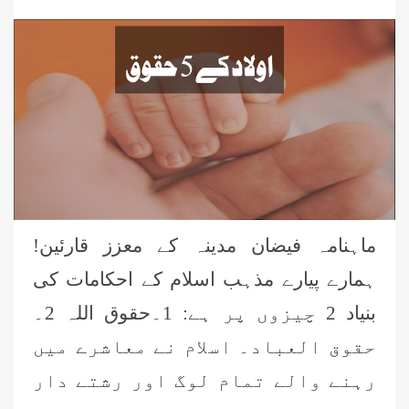
ماہنامہ فیضان مدینہ کے معزز قارئین!
ہمارے پیارے مذہب اسلام کے احکامات کی
بنیاد 2 چیزوں پر ہے: 1۔حقوق اللہ 2۔
حقوق العباد۔ اسلام نے معاشرے میں
رہنے والے تمام لوگ اور رشتے دار