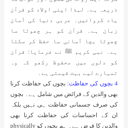
ذریعہ ہے۔ لہذا اپنی اولاد کو قرآن
یاد کروائیں۔ عربی دنیا کی آسان
زبان ہے۔ قرآن کو ہر چھوٹا سا
چھوٹا بچا آسانی سا حفظ کر سکتا
ہے۔ نبی کریم ﷺ نے فرمایا: قرآن
کو دلوں میں محفوظ رکھو کہ وہ
تمہارے لیے بہت قیمتی ہے۔
4 بچوں کی حفاظت:
بچوں کی حفاظت کرنا
بھی والدین کے فرائض میں شامل ہے۔ بچوں
کی صرف جسمانی حفاظت ہی نہیں بلکہ
ان کے احساسات کی حفاظت کرنا بھی
والدین کا فرض ہے۔ ہم بچوں کو
physically