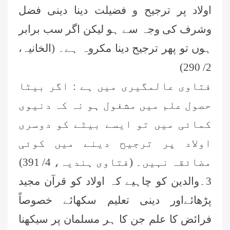
اولاد پر ترجیح و فضیلت دینا دینی فضل
وشرف کی وجہ سے ہو لیکن اگر سب برابر
ہوں تو پھر ترجیح دینا مکروہ ہے۔ (الخانیہ،
2/ 290)
فتاوی عالمگیری میں ہے : اگر بیٹا
حصول علم میں مشغول ہو نہ کہ دنیوی
کمائی میں تو ایسے بیٹے کو دوسری
اولاد پر ترجیح دینے میں کوئی
مضائقہ نہیں۔ (فتاوی ہندیہ، 4/ 391)
3۔والدین کو چاہیے کہ اولاد کو قرآن مجید
پڑھا
ئے
اور دینی تعلیم سکھا
ئے
خصوصاً
فرائض کا علم جن کا ہر مسلمان پر سیکھنا